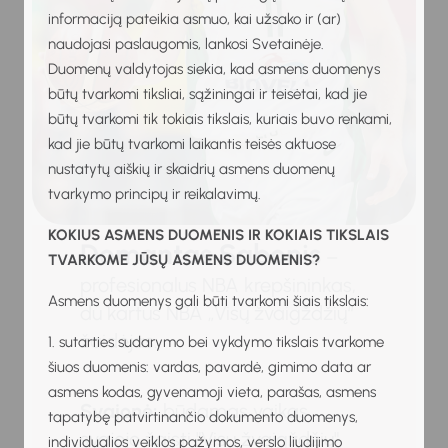
informaciją pateikia asmuo, kai užsako ir (ar)
naudojasi paslaugomis, lankosi Svetainėje.
Duomenų valdytojas siekia, kad asmens duomenys
būtų tvarkomi tiksliai, sąžiningai ir teisėtai, kad jie
būtų tvarkomi tik tokiais tikslais, kuriais buvo renkami,
kad jie būtų tvarkomi laikantis teisės aktuose
nustatytų aiškių ir skaidrių asmens duomenų
tvarkymo principų ir reikalavimų.
KOKIUS ASMENS DUOMENIS IR KOKIAIS TIKSLAIS
Domantas Sabonis
–
TVARKOME JŪSŲ ASMENS DUOMENIS?
profesionalus NBA krepšininkas,
Asmens duomenys gali būti tvarkomi šiais tikslais:
du kartus NBA „Visų žvaigždžių“
žaidėjas.
1. sutarties sudarymo bei vykdymo tikslais tvarkome
šiuos duomenis: vardas, pavardė, gimimo data ar
asmens kodas, gyvenamoji vieta, parašas, asmens
Svajonė:
būdamas vaikas
tapatybę patvirtinančio dokumento duomenys,
svajojo žaisti "Visų žvaigždžių"
individualios veiklos pažymos, verslo liudijimo