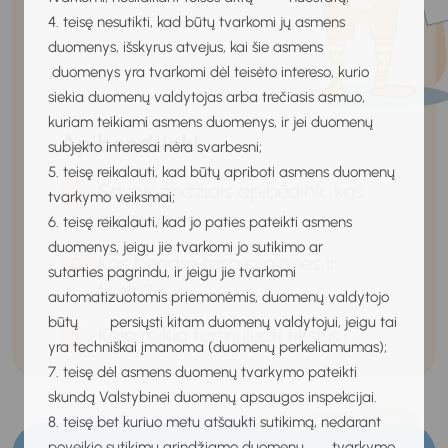
4. teisę nesutikti, kad būtų tvarkomi jų asmens
duomenys, išskyrus atvejus, kai šie asmens
duomenys yra tvarkomi dėl teisėto intereso, kurio
siekia duomenų valdytojas arba trečiasis asmuo,
kuriam teikiami asmens duomenys, ir jei duomenų
Apibendrink!
subjekto interesai nėra svarbesni;
5. teisę reikalauti, kad būtų apriboti asmens duomenų
Savais žodžiais apibūdink, kas
tvarkymo veiksmai;
yra svajonė.
6. teisę reikalauti, kad jo paties pateikti asmens
duomenys, jeigu jie tvarkomi jo sutikimo ar
Kas bendro tarp svajonės ir
sutarties pagrindu, ir jeigu jie tvarkomi
tikslo?
automatizuotomis priemonėmis, duomenų valdytojo
būtų persiųsti kitam duomenų valdytojui, jeigu tai
Kaip reikia formuluoti tikslus?
yra techniškai įmanoma (duomenų perkeliamumas);
7. teisę dėl asmens duomenų tvarkymo pateikti
skundą Valstybinei duomenų apsaugos inspekcijai.
8. teisę bet kuriuo metu atšaukti sutikimą, nedarant
poveikio sutikimu grindžiamo duomenų tvarkymo