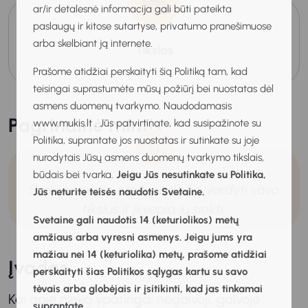
ar/ir detalesnė informacija gali būti pateikta
paslaugų ir kitose sutartyse, privatumo pranešimuose
arba skelbiant ją internete.
Tikslas
Prašome atidžiai perskaityti šią Politiką tam, kad
teisingai suprastumėte mūsų požiūrį bei nuostatas dėl
asmens duomenų tvarkymo. Naudodamasis
Pagrindinė mintis
www.mukis.lt . Jūs patvirtinate, kad susipažinote su
Politika, suprantate jos nuostatas ir sutinkate su joje
nurodytais Jūsų asmens duomenų tvarkymo tikslais,
būdais bei tvarka.
Jeigu Jūs nesutinkate su Politika,
Svajonės apie ateitį padeda įvardyti savo
Jūs neturite teisės naudotis Svetaine.
tikslus ir įkvepia jų siekti.
Svetaine gali naudotis 14 (keturiolikos) metų
amžiaus arba vyresni asmenys. Jeigu jums yra
mažiau nei 14 (keturiolika) metų, prašome atidžiai
Įvadas
perskaityti šias Politikos sąlygas kartu su savo
tėvais arba globėjais ir įsitikinti, kad jas tinkamai
Kai apie nieką ypatingai negalvoji, galvoje
suprantate.