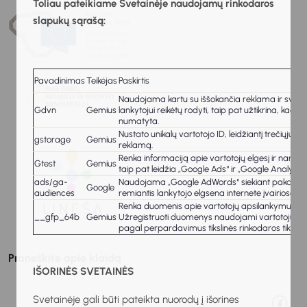
Toliau pateikiame Svetainėje naudojamų rinkodaros
slapukų sąrašą:
Pavadinimas
Teikėjas
Paskirtis
Naudojama kartu su iššokančia reklama ir svetainė
Gdvn
Gemius
lankytojui reikėtų rodyti, taip pat užtikrina, kad
numatyta.
Nustato unikalų vartotojo ID, leidžiantį trečiųjų š
gstorage
Gemius
reklamą.
Renka informaciją apie vartotojų elgesį ir naršy
Gtest
Gemius
taip pat leidžia „Google Ads“ ir „Google Analytics“
ads/ga-
Naudojama „Google AdWords“ siekiant pakartotinai p
Google
audiences
remiantis lankytojo elgsena internete įvairiose sv
Renka duomenis apie vartotojų apsilankymus svet
__gfp_64b
Gemius
Užregistruoti duomenys naudojami vartotojų inte
pagal perpardavimus tikslinės rinkodaros tikslais
Praneškite apie klaidą
IŠORINĖS SVETAINĖS
Svetainėje gali būti pateikta nuorodų į išorines