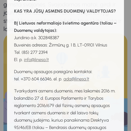
gimsta svajonės. Svajodamas matai, girdi ir
KAS YRA JŪSŲ ASMENS DUOMENŲ VALDYTOJAS?
jauti tai, ko labiausiai trokšti. Svajonės lyg
stebuklinga mašina perkelia tave į kitą vietą ir
BĮ Lietuvos neformaliojo švietimo agentūra (toliau –
laiką.
Duomenų valdytojas):
Juridinio a.k. 302848387
Buveinės adresas: Žirmūnų g. 1 B, LT-09101 Vilnius
Tel. (85) 277 2394
El. p.
info@linesa.lt
Duomenų apsaugos pareigūno kontaktai:
tel. +370 604 66346, el. p.
ada@linesa.lt
Tvarkydami asmens duomenis, mes laikomės 2016 m.
balandžio 27 d. Europos Parlamento ir Tarybos
reglamento 2016/679 dėl fizinių asmenų apsaugos
tvarkant asmens duomenis ir dėl laisvo tokių
duomenų judėjimo, kuriuo panaikinama Direktyva
95/46/EB (toliau – Bendrasis duomenų apsaugos