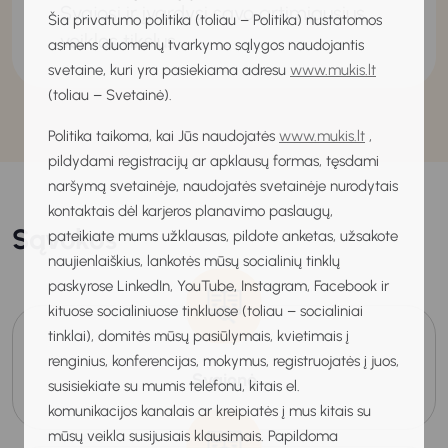
Svajosi ir įvardysi savo artimiausius
Šia privatumo politika (toliau – Politika) nustatomos
veiklos tikslus.
asmens duomenų tvarkymo sąlygos naudojantis
svetaine, kuri yra pasiekiama adresu
www.mukis.lt
(toliau – Svetainė).
Politika taikoma, kai Jūs naudojatės
www.mukis.lt
,
pildydami registracijų ar apklausų formas, tęsdami
naršymą svetainėje, naudojatės svetainėje nurodytais
kontaktais dėl karjeros planavimo paslaugų,
Sąvokos
pateikiate mums užklausas, pildote anketas, užsakote
naujienlaiškius, lankotės mūsų socialinių tinklų
paskyrose LinkedIn, YouTube, Instagram, Facebook ir
kituose socialiniuose tinkluose (toliau – socialiniai
tinklai), domitės mūsų pasiūlymais, kvietimais į
renginius, konferencijas, mokymus, registruojatės į juos,
Svajonė
susisiekiate su mumis telefonu, kitais el.
komunikacijos kanalais ar kreipiatės į mus kitais su
mūsų veikla susijusiais klausimais. Papildoma