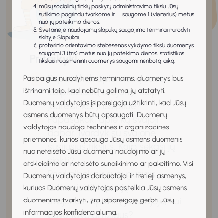
mūsų socialinių tinklų paskyrų administravimo tikslu Jūsų
sutikimo pagrindu tvarkome ir saugome 1 (vienerius) metus
nuo jų pateikimo dienos;
Svetainėje naudojamų slapukų saugojimo terminai nurodyti
skiltyje Slapukai.
profesinio orientavimo stebėsenos vykdymo tikslu duomenys
saugomi 3 (tris) metus nuo jų pateikimo dienos, statistikos
Pritaikyk!
tikslais nuasmeninti duomenys saugomi neribotą laiką.
Papasakok apie vieną savo
Pasibaigus nurodytiems terminams, duomenys bus
ištrinami taip, kad nebūtų galima jų atstatyti.
išsipildžiusią svajonę. Kaip
Duomenų valdytojas įsipareigoja užtikrinti, kad Jūsų
jauteisi, kai ji išsipildė?
asmens duomenys būtų apsaugoti. Duomenų
Papasakok, apie ką svajoji
valdytojas naudoja technines ir organizacines
dabar. Įvardyk su svajone
priemones, kurios apsaugo Jūsų asmens duomenis
susijusius tikslus. Kaip sekasi jų
nuo neteisėto Jūsų duomenų naudojimo ar jų
siekti?
atskleidimo ar neteisėto sunaikinimo ar pakeitimo. Visi
Pasikalbėk su suaugusiais
Duomenų valdytojas darbuotojai ir tretieji asmenys,
artimaisiais apie jų
kuriuos Duomenų valdytojas pasitelkia Jūsų asmens
svajones. Apie ką jie svajojo, kai
duomenims tvarkyti, yra įsipareigoję gerbti Jūsų
informacijos konfidencialumą.
buvo tavo amžiaus?