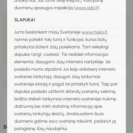
atsakymas, Jūs turite teisę kreiptis į Valstybinę
duomenų apsaugos inspekciją (
www.ada.lt
)
SLAPUKAI
„Valgyti medų labai smagu, bet yra tokia
Jums besilankant mūsų Svetainėje
www.mukis.lt
,
akimirka, prieš pat valgant, kai būna dar
norime pateikti tokį turinį ir funkcijas, kurios būtų
smagiau, tik Pūkuotukas nežino, kaip ji
pritaikytos būtent Jūsų poreikiams. Tam reikalingi
vadinasi.“
slapukai (angl. cookies). Tai nedideli informacijos
- A. A. Milne „Mikė Pūkuotukas“
elementai, išsaugomi Jūsų interneto naršyklėje. Jie
padeda mums atpažinti Jus kaip ankstesnį interneto
svetainės lankytoją, išsaugoti Jūsų lankymosi
Apie ką kalba Mikė Pūkuotukas?
svetainėje istoriją ir pagal tai pritaikyti turinį. Taip pat
slapukai padeda užtikrinti sklandų svetainių veikimą,
leidžia stebėti lankymosi interneto svetainėje trukmę,
Skaitykite toliau
dažnumą bei rinkti statistinę informaciją apie
svetainių lankytojų skaičių. Analizuodami šiuos
duomenis galime savo svetainę tobulinti, padaryti ją
Dalintis:
patogesnę Jūsų naudojimui.