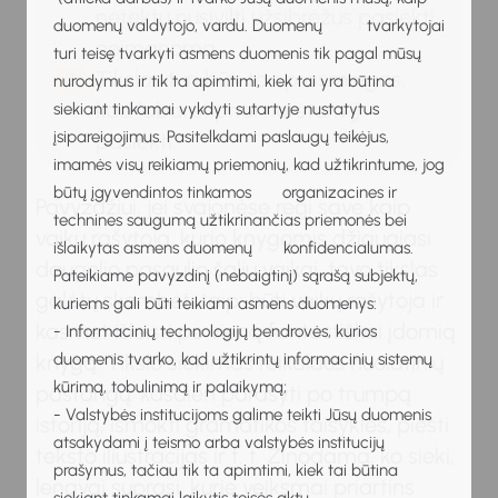
netektų nusivilti užsibrėžus pasiekti
duomenų valdytojo, vardu. Duomenų tvarkytojai
neįmanomą.
turi teisę tvarkyti asmens duomenis tik pagal mūsų
Tikslas turi būti tau prasmingas,
nurodymus ir tik ta apimtimi, kiek tai yra būtina
kad labai stipriai norėtum jį
siekiant tinkamai vykdyti sutartyje nustatytus
įsipareigojimus. Pasitelkdami paslaugų teikėjus,
pasiekti.
imamės visų reikiamų priemonių, kad užtikrintume, jog
būtų įgyvendintos tinkamos organizacines ir
Pavyzdžiui, jei svajonėse regi save kaip
technines saugumą užtikrinančias priemonės bei
vaikų rašytoją, kurio knygomis džiaugiasi
išlaikytas asmens duomenų konfidencialumas.
daugelio pasaulio šalių vaikai, tavo tikslas
Pateikiame pavyzdinį (nebaigtinį) sąrašą subjektų,
galėtų skambėti taip: būti vaikų rašytoja ir
kuriems gali būti teikiami asmens duomenys:
kasmet išleisti po vieną fantastiškai įdomią
- Informacinių technologijų bendrovės, kurios
duomenis tvarko, kad užtikrintų informacinių sistemų
knygą. Tikslo siekimas reikalaus nuolatinių
kūrimą, tobulinimą ir palaikymą;
pastangų: kasdien parašyti po trumpą
- Valstybės institucijoms galime teikti Jūsų duomenis
istoriją, išmokti gramatikos taisykles, piešti
atsakydami į teismo arba valstybės institucijų
teksto iliustracijas ir t. t. Žinodama, ko sieki,
prašymus, tačiau tik ta apimtimi, kiek tai būtina
lengvai suprasi, kurie veiksmai priartins