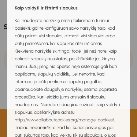
Kaip valdyti ir ištrinti slapukus
Kai naudojate naršyklę mūsų teikiamam turiniui
Susijusios nuorodos
pasiekti, galite konfigūruoti savo naršyklę taip, kad
būtų priimti visi slapukai, atmesti visi slapukai arba
būtų pranešama, kai slapukas atsiunčiamas.
Kiekviena naršyklė skirtinga, todėl, jei nežinote, kaip
Pažiūrėk, apie ką svajoja vaikai
pakeisti slapukų nuostatas, pasižiūrėkite jos žinyno
meniu. Jūsų įrenginio operacinėje sistemoje gali būti
papildomų slapukų valdiklių. Jei nenorite, kad
informacija būtų renkama slapukų pagalba,
pasinaudokite daugelyje naršyklių esama paprasta
procedūra, kuri leidžia jums atsisakyti slapukų
naudojimosi. Norėdami daugiau sužinoti, kaip valdyti
slapukus, apsilankykite adresu
http://www.allaboutcookies.org/manage-cookies/
.
Tačiau nepamirškite, kad kai kurios paslaugos gali
būti sukurtos taip, kad veiktų tik su slapukais, o juos