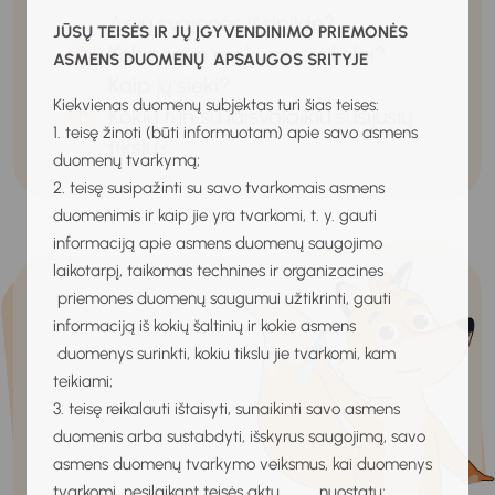
Ar jų svajonės išsipildė?
JŪSŲ TEISĖS IR JŲ ĮGYVENDINIMO PRIEMONĖS
Kokie tavo mokymosi tikslai?
ASMENS DUOMENŲ APSAUGOS SRITYJE
Kaip jų sieki?
Kiekvienas duomenų subjektas turi šias teises:
Kokių turi su laisvalaikiu susijusių
1. teisę žinoti (būti informuotam) apie savo asmens
tikslų?
duomenų tvarkymą;
2. teisę susipažinti su savo tvarkomais asmens
duomenimis ir kaip jie yra tvarkomi, t. y. gauti
informaciją apie asmens duomenų saugojimo
laikotarpį, taikomas technines ir organizacines
priemones duomenų saugumui užtikrinti, gauti
informaciją iš kokių šaltinių ir kokie asmens
duomenys surinkti, kokiu tikslu jie tvarkomi, kam
teikiami;
3. teisę reikalauti ištaisyti, sunaikinti savo asmens
duomenis arba sustabdyti, išskyrus saugojimą, savo
asmens duomenų tvarkymo veiksmus, kai duomenys
tvarkomi, nesilaikant teisės aktų nuostatų;