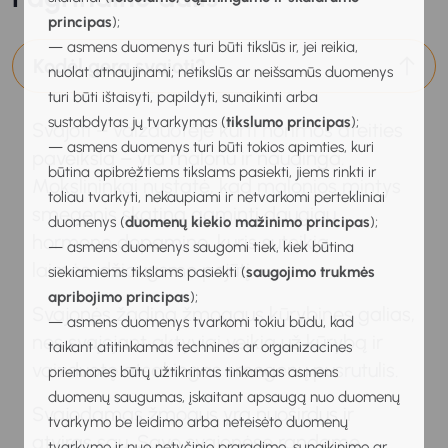
principas
);
— asmens duomenys turi būti tikslūs ir, jei reikia,
Kodėl gera svajoti?
nuolat atnaujinami; netikslūs ar neišsamūs duomenys
turi būti ištaisyti, papildyti, sunaikinti arba
sustabdytas jų tvarkymas (
tikslumo principas
);
Svajoti – vaizduotėje kurti norimos ateities
— asmens duomenys turi būti tokios apimties, kuri
paveikslą – yra malonu ir naudinga.
būtina apibrėžtiems tikslams pasiekti, jiems rinkti ir
Mokslininkai nustatė, kad malonios mintys
toliau tvarkyti, nekaupiami ir netvarkomi pertekliniai
smegenis skatina gaminti daugiau
duomenys (
duomenų kiekio mažinimo principas
);
hormono dopamino, kuris suteikia
— asmens duomenys saugomi tiek, kiek būtina
laimės, džiaugsmo pojūtį.
siekiamiems tikslams pasiekti (
saugojimo trukmės
apribojimo principas
);
Svajonės žadina žmogaus kūrybines galias,
— asmens duomenys tvarkomi tokiu būdu, kad
nes svajojant aktyviai veikia už kūrybą ir
taikant atitinkamas technines ar organizacines
vaizduotę atsakingas smegenų pusrutulis.
priemones būtų užtikrintas tinkamas asmens
duomenų saugumas, įskaitant apsaugą nuo duomenų
Svajodamas žmogus yra nuoširdus ir
tvarkymo be leidimo arba neteisėto duomenų
atviras sau. Savo svajonėse randame
tvarkymo ir nuo netyčinio praradimo, sunaikinimo ar