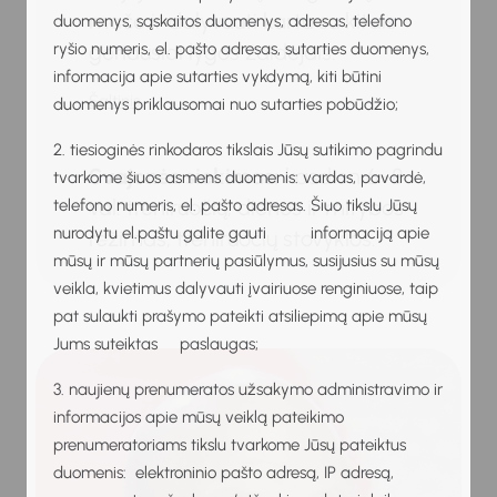
mače ir dalyvauti kartu su kitais
duomenys, sąskaitos duomenys, adresas, telefono
geriausiai lygos žaidėjais.
ryšio numeris, el. pašto adresas, sutarties duomenys,
informacija apie sutarties vykdymą, kiti būtini
Šaltinis
duomenys priklausomai nuo sutarties pobūdžio;
2. tiesioginės rinkodaros tikslais Jūsų sutikimo pagrindu
Svajonės siekimas:
kasdien 6–8
tvarkome šiuos asmens duomenis: vardas, pavardė,
val. treniruočių, dienos ir mitybos
telefono numeris, el. pašto adresas. Šiuo tikslu Jūsų
nurodytu el.paštu galite gauti informaciją apie
režimas, treniruočių stovyklos.
mūsų ir mūsų partnerių pasiūlymus, susijusius su mūsų
veikla, kvietimus dalyvauti įvairiuose renginiuose, taip
pat sulaukti prašymo pateikti atsiliepimą apie mūsų
Jums suteiktas paslaugas;
3. naujienų prenumeratos užsakymo administravimo ir
informacijos apie mūsų veiklą pateikimo
prenumeratoriams tikslu tvarkome Jūsų pateiktus
duomenis: elektroninio pašto adresą, IP adresą,