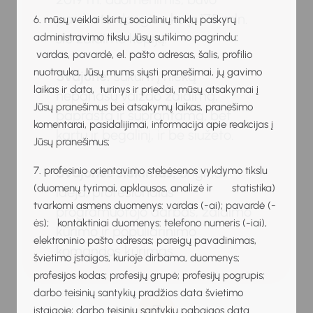
parduota daugiau kaip 175 mln.
6. mūsų veiklai skirtų socialinių tinklų paskyrų
šio žaidimo kopijų.
administravimo tikslu Jūsų sutikimo pagrindu:
vardas, pavardė, el. pašto adresas, šalis, profilio
nuotrauka, Jūsų mums siųsti pranešimai, jų gavimo
Svajonė:
sukurti į nieką
laikas ir data, turinys ir priedai, mūsų atsakymai į
nepanašų vaizdo žaidimą,
Jūsų pranešimus bei atsakymų laikas, pranešimo
paprastą ir suprantamą, bet
komentarai, pasidalijimai, informacija apie reakcijas į
kartu ir begalinį, ir be siužeto.
Jūsų pranešimus;
7. profesinio orientavimo stebėsenos vykdymo tikslu
Svajonės siekimas:
originali
(duomenų tyrimai, apklausos, analizė ir statistika)
idėja, profesionalus
tvarkomi asmens duomenys: vardas (-ai); pavardė (-
programuotojo darbas, žaidimo
ės); kontaktiniai duomenys: telefono numeris (-iai),
kūrimo ir populiarinimo
elektroninio pašto adresas; pareigų pavadinimas,
komandos kūrimas.
švietimo įstaigos, kurioje dirbama, duomenys;
profesijos kodas; profesijų grupė; profesijų pogrupis;
darbo teisinių santykių pradžios data švietimo
įstaigoje; darbo teisinių santykių pabaigos data