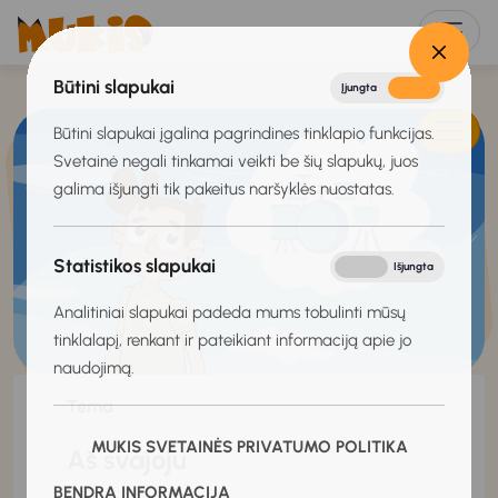
Būtini slapukai
Įjungta
Išjungta
Būtini slapukai įgalina pagrindines tinklapio funkcijas.
Svetainė negali tinkamai veikti be šių slapukų, juos
galima išjungti tik pakeitus naršyklės nuostatas.
Statistikos slapukai
Įjungta
Išjungta
Analitiniai slapukai padeda mums tobulinti mūsų
tinklalapį, renkant ir pateikiant informaciją apie jo
naudojimą.
Tema
MUKIS SVETAINĖS PRIVATUMO POLITIKA
Aš svajoju
BENDRA INFORMACIJA