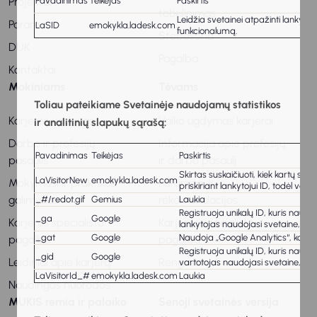
Pavadinimas
Teikėjas
Paskirtis
Projektai
tobulinimas
Leidžia svetainei atpažinti lankytoj
Parama
LaSID
emokykla.ladesk.com
funkcionalumą.
Stebėsena
DUK
Pagalba
Kontaktai
Mokiniams
Tėvams
Toliau pateikiame Svetainėje naudojamų statistikos
Karjeros vadovas
Vaiko ugdymas karjerai
ir analitinių slapukų sąrašą:
Darbo ir profesijų
Informacija apie profesijų
Pavadinimas
Teikėjas
Paskirtis
pasaulis
ir darbo pasaulį
Skirtas suskaičiuoti, kiek kartų sve
LaVisitorNew
emokykla.ladesk.com
Mokymosi ir praktikos
Patarimai ir
priskiriant lankytojui ID, todėl var
galimybės
rekomendacijos
_#/redot.gif
Gemius
Laukia
Registruoja unikalų ID, kuris naud
_ga
Google
Karjeros specialisto
Karjeros specialisto
lankytojas naudojasi svetaine, gen
_gat
Google
Naudoja „Google Analytics“, kad 
pagalba
pagalba
Registruoja unikalų ID, kuris naud
_gid
Google
Leidiniai apie karjerą
Renginiai
vartotojas naudojasi svetaine, gen
LaVisitorId_#
emokykla.ladesk.com
Laukia
Naudingos nuorodos
MUKIS remia ir palaiko
Senoji svetainės versija