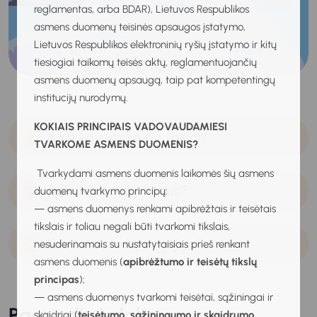
reglamentas, arba BDAR), Lietuvos Respublikos
asmens duomenų teisinės apsaugos įstatymo,
Lietuvos Respublikos elektroninių ryšių įstatymo ir kitų
tiesiogiai taikomų teisės aktų, reglamentuojančių
asmens duomenų apsaugą, taip pat kompetentingų
institucijų nurodymų.
KOKIAIS PRINCIPAIS VADOVAUDAMIESI
Apie ką svajoja šie vaikai?
TVARKOME ASMENS DUOMENIS?
Tvarkydami asmens duomenis laikomės šių asmens
Apie ką svajoja Mukis?
duomenų tvarkymo principų:
— asmens duomenys renkami apibrėžtais ir teisėtais
tikslais ir toliau negali būti tvarkomi tikslais,
Kada ir apie ką svajoji tu?
nesuderinamais su nustatytaisiais prieš renkant
asmens duomenis (
apibrėžtumo ir teisėtų tikslų
principas
);
— asmens duomenys tvarkomi teisėtai, sąžiningai ir
Pagrindinė dalis
skaidriai (
teisėtumo, sąžiningumo ir skaidrumo