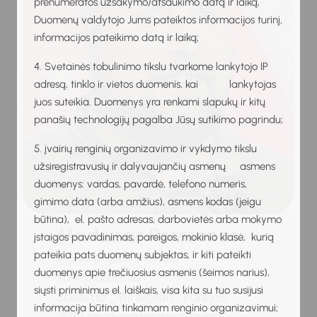
prenumeratos užsakymo/atšaukimo datą ir laiką,
Duomenų valdytojo Jums pateiktos informacijos turinį,
informacijos pateikimo datą ir laiką;
4. Svetainės tobulinimo tikslu tvarkome lankytojo IP
adresą, tinklo ir vietos duomenis, kai lankytojas
juos suteikia. Duomenys yra renkami slapukų ir kitų
panašių technologijų pagalba Jūsų sutikimo pagrindu;
5. įvairių renginių organizavimo ir vykdymo tikslu
užsiregistravusių ir dalyvaujančių asmenų asmens
duomenys: vardas, pavardė, telefono numeris,
gimimo data (arba amžius), asmens kodas (jeigu
būtina), el. pašto adresas, darbovietės arba mokymo
Markusas Perssonas
–
įstaigos pavadinimas, pareigos, mokinio klasė, kurią
pateikia pats duomenų subjektas, ir kiti pateikti
vieno populiariausių
duomenys apie trečiuosius asmenis (šeimos narius),
kompiuterinio
siųsti priminimus el. laiškais, visa kita su tuo susijusi
žaidimo „Minecraft“ kūrėjas.
informacija būtina tinkamam renginio organizavimui;
2019 m. duomenimis, buvo