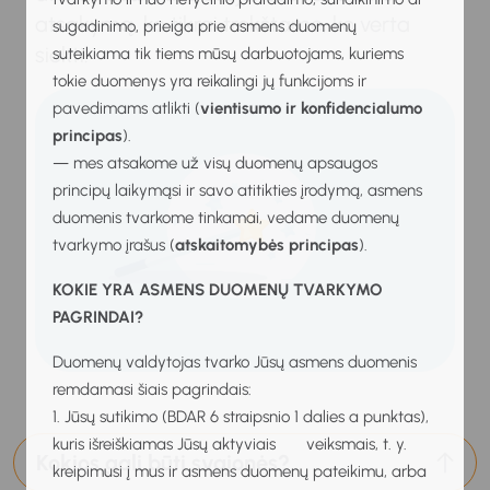
atsakymą, ko tikrai trokštame, ko verta
sugadinimo, prieiga prie asmens duomenų
siekti.
suteikiama tik tiems mūsų darbuotojams, kuriems
tokie duomenys yra reikalingi jų funkcijoms ir
pavedimams atlikti (
vientisumo ir konfidencialumo
principas
).
— mes atsakome už visų duomenų apsaugos
principų laikymąsi ir savo atitikties įrodymą, asmens
duomenis tvarkome tinkamai, vedame duomenų
tvarkymo įrašus (
atskaitomybės principas
).
KOKIE YRA ASMENS DUOMENŲ TVARKYMO
PAGRINDAI?
Duomenų valdytojas tvarko Jūsų asmens duomenis
remdamasi šiais pagrindais:
1. Jūsų sutikimo (BDAR 6 straipsnio 1 dalies a punktas),
kuris išreiškiamas Jūsų aktyviais veiksmais, t. y.
Kokios gali būti svajonės?
kreipimusi į mus ir asmens duomenų pateikimu, arba