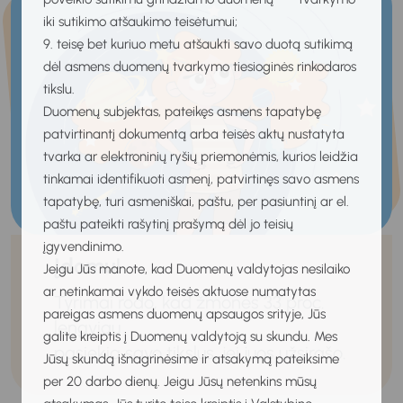
iki sutikimo atšaukimo teisėtumui;
9. teisę bet kuriuo metu atšaukti savo duotą sutikimą
dėl asmens duomenų tvarkymo tiesioginės rinkodaros
tikslu.
Duomenų subjektas, pateikęs asmens tapatybę
patvirtinantį dokumentą arba teisės aktų nustatyta
tvarka ar elektroninių ryšių priemonėmis, kurios leidžia
tinkamai identifikuoti asmenį, patvirtinęs savo asmens
tapatybę, turi asmeniškai, paštu, per pasiuntinį ar el.
paštu pateikti rašytinį prašymą dėl jo teisių
įgyvendinimo.
Įdomu!
Jeigu Jūs manote, kad Duomenų valdytojas nesilaiko
ar netinkamai vykdo teisės aktuose numatytas
Tyrimai rodo, kad žmonės 33 proc.
pareigas asmens duomenų apsaugos srityje, Jūs
lengviau
galite kreiptis į Duomenų valdytoją su skundu. Mes
pasiekia savo tikslus, jei juos užsirašo.
Jūsų skundą išnagrinėsime ir atsakymą pateiksime
per 20 darbo dienų. Jeigu Jūsų netenkins mūsų