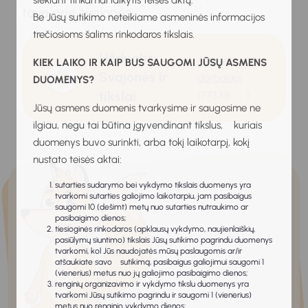
siekiant tinkamai laikytis teisės aktų.
tave prie svajonės.
Be Jūsų sutikimo neteikiame asmeninės informacijos
trečiosioms šalims rinkodaros tikslais.
Užduotis:
Atsisiųsti
KIEK LAIKO IR KAIP BUS SAUGOMI JŪSŲ ASMENS
Svajonės ir
darbalapį
DUOMENYS?
tikslai
(773 KB
)
Jūsų asmens duomenis tvarkysime ir saugosime ne
ilgiau, negu tai būtina įgyvendinant tikslus, kuriais
duomenys buvo surinkti, arba tokį laikotarpį, kokį
nustato teisės aktai:
sutarties sudarymo bei vykdymo tikslais duomenys yra
tvarkomi sutarties galiojimo laikotarpiu, jam pasibaigus
saugomi 10 (dešimt) metų nuo sutarties nutraukimo ar
pasibaigimo dienos;
tiesioginės rinkodaros (apklausų vykdymo, naujienlaiškių,
pasiūlymų siuntimo) tikslais Jūsų sutikimo pagrindu duomenys
tvarkomi, kol Jūs naudojatės mūsų paslaugomis ar/ir
atšaukiate savo sutikimą, pasibaigus galiojimui saugomi 1
(vienerius) metus nuo jų galiojimo pasibaigimo dienos;
renginių organizavimo ir vykdymo tikslu duomenys yra
tvarkomi Jūsų sutikimo pagrindu ir saugomi 1 (vienerius)
metus nuo renginio vykdymo dienos;