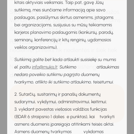
kitais aktyviais veiksmais. Taip pat, gavę Jūsų
sutikimą, mes siunčiame informaciją apie savo
Svajonės yra skirtingos – didelės ir mažos.
paslaugas, pasiūlymus skirtus asmenims, įstaigoms
Vienas svajones įgyvendinti lengva, kitoms
bei organizacijoms, susijusius su mūsų teikiamomis
išpildyti reikia daugiau pastangų ir laiko.
karjeros planavimo paslaugomis (konkursų, parodų,
seminarų, konferencijų ir kitų renginių, ugdomosios
Pavyzdžiui, jei svajoji išmokti važiuoti
veiklos organizavimu).
riedlente, prireiks tik riedlentės ir šiek tiek
laiko treniruotėms. Jei svajoji tapti
Sutikimą galite bet kada atšaukti susisiekę su mumis
NASA darbuotoju, teks pasistengti kur kas
el. paštu
info@mukis.lt
. Sutikimo atšaukimas
daugiau.
nedaro poveikio sutikimu pagrįsto duomenų
tvarkymo, atlikto iki sutikimo atšaukimo, teisėtumui.
Užduotis:
2. Sutarčių, susitarimų ir panašių dokumentų
Atsisiųsti
sudarymui, vykdymui, administravimui, keitimui;
Mano
darbalapį
3. vykdant pavestas viešosios valdžios funkcijas
svajonės
(474.4 KB
)
(BDAR 6 straipsnio 1 dalies e punktas), kai tvarkyti
asmens duomenis įpareigoja atitinkami teisės aktai.
Asmens duomenų tvarkymas vykdomas