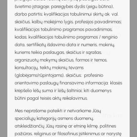
švietimo įstaigoje; pareigybės dydis (jeigu būtina),
darbo patirtis; kvalifikacijos tobulinimui skirtų ak. val.
„Svajonės siekimas įprasmina žmogaus
skaičius, kalbų mokėjimo lygis, profesijos pavadinimas;
gyvenimą, suteikia jam tikslą, paskatą
kvalifikacijos tobulinimo programos pavadinimas,
tobulėti, neužmigti ir nenuobodžiauti. O
kodas; kvalifikacijos tobulinimo programos / renginio
įgyvendintos svajonės
data, sertifikatų išdavimo data ir numeris, mokinių,
nuspalvina žmogaus gyvenimą
kuriems teikia paslaugas, skaičius ir sąrašas,
organizuotų mokymų skaičius, formos ir temos,
patirtimis ir pasiekimais.“
konsultacijų, teiktų mokinių tėvams
- Valtininkas
(globėjams/rūpintojams), skaičius; profesinio
orientavimo paslaugų finansavimo informacija: klasės
krepšelio lėšų suma ir lėšų šaltiniai; kiti duomenys
būtini pagal teisės aktų reikalavimus.
Mes neprašome pateikti ir netvarkome Jūsų
„Galimybė įgyvendinti svajonę – štai kas
specialiųjų kategorijų asmens duomenų,
gyvenimą daro įdomų.“
atskleidžiančių Jūsų rasinę ar etninę kilmę, politines
- Paulo Coelho
pažiūras, religinius ar filosofinius įsitikinimus ar narystę