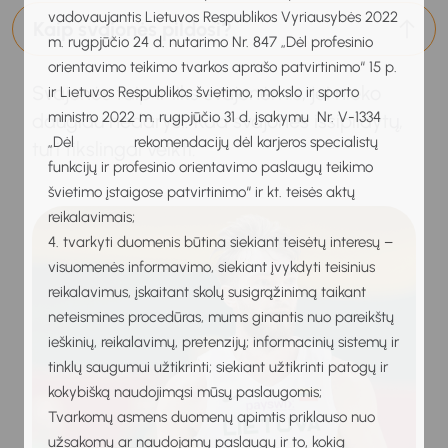
vadovaujantis Lietuvos Respublikos Vyriausybės 2022
Kaip svajonės pildosi?
m. rugpjūčio 24 d. nutarimo Nr. 847 „Dėl profesinio
orientavimo teikimo tvarkos aprašo patvirtinimo“ 15 p.
Svajonės taip ir liks svajonėmis, jei nieko
ir Lietuvos Respublikos švietimo, mokslo ir sporto
ministro 2022 m. rugpjūčio 31 d. įsakymu Nr. V-1334
daugiau nedarysi. Kad svajonės išsipildytų,
„Dėl rekomendacijų dėl karjeros specialistų
turi tikslingai veikti.
funkcijų ir profesinio orientavimo paslaugų teikimo
švietimo įstaigose patvirtinimo“ ir kt. teisės aktų
reikalavimais;
4. tvarkyti duomenis būtina siekiant teisėtų interesų –
visuomenės informavimo, siekiant įvykdyti teisinius
reikalavimus, įskaitant skolų susigrąžinimą taikant
neteismines procedūras, mums ginantis nuo pareikštų
ieškinių, reikalavimų, pretenzijų; informacinių sistemų ir
tinklų saugumui užtikrinti; siekiant užtikrinti patogų ir
kokybišką naudojimąsi mūsų paslaugomis;
Tvarkomų asmens duomenų apimtis priklauso nuo
užsakomų ar naudojamų paslaugų ir to, kokią