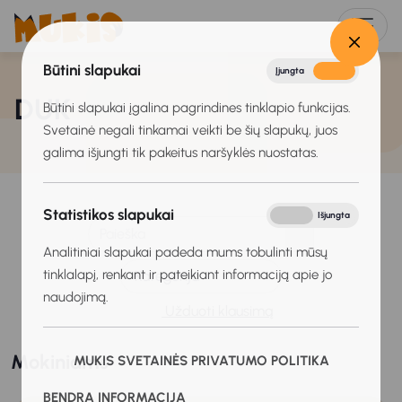
Būtini slapukai
Įjungta
Išjungta
DUK
Būtini slapukai įgalina pagrindines tinklapio funkcijas.
Svetainė negali tinkamai veikti be šių slapukų, juos
galima išjungti tik pakeitus naršyklės nuostatas.
Statistikos slapukai
Įjungta
Išjungta
Analitiniai slapukai padeda mums tobulinti mūsų
tinklalapį, renkant ir pateikiant informaciją apie jo
Kategorija
naudojimą.
Užduoti klausimą
Mokiniams
MUKIS SVETAINĖS PRIVATUMO POLITIKA
BENDRA INFORMACIJA