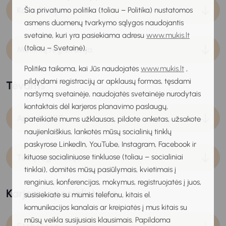
Konsultacijos
Šia privatumo politika (toliau – Politika) nustatomos
asmens duomenų tvarkymo sąlygos naudojantis
svetaine, kuri yra pasiekiama adresu
www.mukis.lt
(toliau – Svetainė).
Mokinių registracija
Politika taikoma, kai Jūs naudojatės
www.mukis.lt
,
pildydami registracijų ar apklausų formas, tęsdami
Tėvams
naršymą svetainėje, naudojatės svetainėje nurodytais
kontaktais dėl karjeros planavimo paslaugų,
Apie MUKIS
pateikiate mums užklausas, pildote anketas, užsakote
naujienlaiškius, lankotės mūsų socialinių tinklų
paskyrose LinkedIn, YouTube, Instagram, Facebook ir
kituose socialiniuose tinkluose (toliau – socialiniai
Tėvų registracija
tinklai), domitės mūsų pasiūlymais, kvietimais į
renginius, konferencijas, mokymus, registruojatės į juos,
Karjeros specialistams
susisiekiate su mumis telefonu, kitais el.
komunikacijos kanalais ar kreipiatės į mus kitais su
mūsų veikla susijusiais klausimais. Papildoma