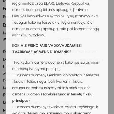
Bendradarbiavimas
reglamentas, arba BDAR), Lietuvos Respublikos
Kvalifikacijos
Projektai
asmens duomenų teisinės apsaugos įstatymo,
tobulinimas
Lietuvos Respublikos elektroninių ryšių įstatymo ir kitų
Parama
Stebėsena
tiesiogiai taikomų teisės aktų, reglamentuojančių
DUK
asmens duomenų apsaugą, taip pat kompetentingų
Pagalba
Kontaktai
institucijų nurodymų.
Mokiniams
Tėvams
KOKIAIS PRINCIPAIS VADOVAUDAMIESI
Karjeros vadovas
Vaiko ugdymas karjerai
TVARKOME ASMENS DUOMENIS?
Darbo ir profesijų
Informacija apie profesijų
Tvarkydami asmens duomenis laikomės šių asmens
pasaulis
ir darbo pasaulį
duomenų tvarkymo principų:
Mokymosi ir praktikos
Patarimai ir
— asmens duomenys renkami apibrėžtais ir teisėtais
galimybės
rekomendacijos
tikslais ir toliau negali būti tvarkomi tikslais,
nesuderinamais su nustatytaisiais prieš renkant
Karjeros specialisto
Karjeros specialisto
pagalba
pagalba
asmens duomenis (
apibrėžtumo ir teisėtų tikslų
principas
);
Leidiniai apie karjerą
Renginiai
— asmens duomenys tvarkomi teisėtai, sąžiningai ir
Naudingos nuorodos
skaidriai (
teisėtumo, sąžiningumo ir skaidrumo