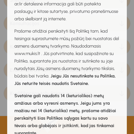
Stebėsena
ar/ir detalesnė informacija gali būti pateikta
paslaugų ir kitose sutartyse, privatumo pranešimuose
arba skelbiant ją internete.
Konsultacijos
Prašome atidžiai perskaityti šią Politiką tam, kad
teisingai suprastumėte mūsų požiūrį bei nuostatas dėl
asmens duomenų tvarkymo. Naudodamasis
Karjeros specialistų registracija
www.mukis.lt . Jūs patvirtinate, kad susipažinote su
Politika, suprantate jos nuostatas ir sutinkate su joje
nurodytais Jūsų asmens duomenų tvarkymo tikslais,
Etatai, darbo užmokestis, sutartys ir kt.
būdais bei tvarka.
Jeigu Jūs nesutinkate su Politika,
Jūs neturite teisės naudotis Svetaine.
Kvalifikacijos tobulinimo programos
Svetaine gali naudotis 14 (keturiolikos) metų
amžiaus arba vyresni asmenys. Jeigu jums yra
mažiau nei 14 (keturiolika) metų, prašome atidžiai
perskaityti šias Politikos sąlygas kartu su savo
tėvais arba globėjais ir įsitikinti, kad jas tinkamai
suprantate.