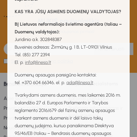
KAS YRA JŪSŲ ASMENS DUOMENŲ VALDYTOJAS?
MUKIS naujienlaiškis
BĮ Lietuvos neformaliojo švietimo agentūra (toliau –
Gaukite naujienas pirmas!
Duomenų valdytojas):
Juridinio a.k. 302848387
Buveinės adresas: Žirmūnų g. 1 B, LT-09101 Vilnius
Prenumeruoti
Tel. (85) 277 2394
Sutinku su privatumo politika
El. p.
info@linesa.lt
Duomenų apsaugos pareigūno kontaktai:
tel. +370 604 66346, el. p.
ada@linesa.lt
Bendra informacija
Karjeros specialistams
Tvarkydami asmens duomenis, mes laikomės 2016 m.
Apie sistemą
Karjeros paslaugos
balandžio 27 d. Europos Parlamento ir Tarybos
Privatumo politika
Profesinis informavimas ir
reglamento 2016/679 dėl fizinių asmenų apsaugos
konsultavimas
Privatumo pranešimas
tvarkant asmens duomenis ir dėl laisvo tokių
Profesinis veiklinimas
duomenų judėjimo, kuriuo panaikinama Direktyva
Naudojimosi taisyklės
95/46/EB (toliau – Bendrasis duomenų apsaugos
Metodinė medžiaga