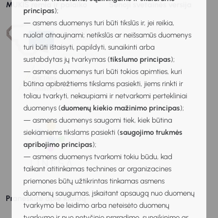
MUKIS remia ir palaiko
Senoji svetainės versija
principas
);
— asmens duomenys turi būti tikslūs ir, jei reikia,
nuolat atnaujinami; netikslūs ar neišsamūs duomenys
turi būti ištaisyti, papildyti, sunaikinti arba
sustabdytas jų tvarkymas (
tikslumo principas
);
— asmens duomenys turi būti tokios apimties, kuri
būtina apibrėžtiems tikslams pasiekti, jiems rinkti ir
toliau tvarkyti, nekaupiami ir netvarkomi pertekliniai
duomenys (
duomenų kiekio mažinimo principas
);
— asmens duomenys saugomi tiek, kiek būtina
siekiamiems tikslams pasiekti (
saugojimo trukmės
apribojimo principas
);
— asmens duomenys tvarkomi tokiu būdu, kad
taikant atitinkamas technines ar organizacines
priemones būtų užtikrintas tinkamas asmens
duomenų saugumas, įskaitant apsaugą nuo duomenų
Praneškite apie klaidą
tvarkymo be leidimo arba neteisėto duomenų
tvarkymo ir nuo netyčinio praradimo, sunaikinimo ar