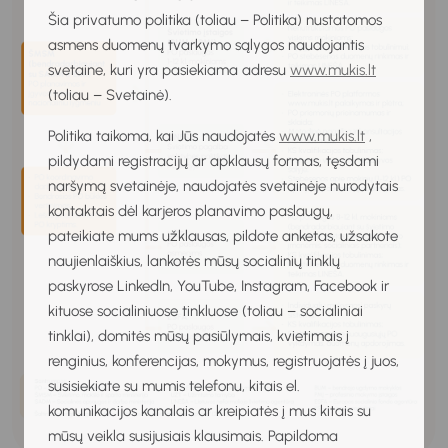
Šia privatumo politika (toliau – Politika) nustatomos
asmens duomenų tvarkymo sąlygos naudojantis
svetaine, kuri yra pasiekiama adresu
www.mukis.lt
(toliau – Svetainė).
Politika taikoma, kai Jūs naudojatės
www.mukis.lt
,
pildydami registracijų ar apklausų formas, tęsdami
naršymą svetainėje, naudojatės svetainėje nurodytais
kontaktais dėl karjeros planavimo paslaugų,
pateikiate mums užklausas, pildote anketas, užsakote
naujienlaiškius, lankotės mūsų socialinių tinklų
paskyrose LinkedIn, YouTube, Instagram, Facebook ir
kituose socialiniuose tinkluose (toliau – socialiniai
tinklai), domitės mūsų pasiūlymais, kvietimais į
renginius, konferencijas, mokymus, registruojatės į juos,
susisiekiate su mumis telefonu, kitais el.
komunikacijos kanalais ar kreipiatės į mus kitais su
mūsų veikla susijusiais klausimais. Papildoma