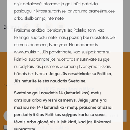
ar/ir detalesnė informacija gali būti pateikta
paslaugų ir kitose sutartyse, privatumo pranešimuose
arba skelbiant ją internete.
Dalintis:
Prašome atidžiai perskaityti šią Politiką tam, kad
teisingai suprastumėte mūsų požiūrį bei nuostatas dėl
asmens duomenų tvarkymo. Naudodamasis
www.mukis.lt . Jūs patvirtinate, kad susipažinote su
Politika, suprantate jos nuostatas ir sutinkate su joje
nurodytais Jūsų asmens duomenų tvarkymo tikslais,
būdais bei tvarka.
Jeigu Jūs nesutinkate su Politika,
Jūs neturite teisės naudotis Svetaine.
MUKIS naujienlaiškis
Svetaine gali naudotis 14 (keturiolikos) metų
Gaukite naujienas pirmas!
amžiaus arba vyresni asmenys. Jeigu jums yra
mažiau nei 14 (keturiolika) metų, prašome atidžiai
perskaityti šias Politikos sąlygas kartu su savo
Prenumeruoti
tėvais arba globėjais ir įsitikinti, kad jas tinkamai
Sutinku su privatumo politika
suprantate.