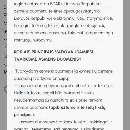
reglamentas, arba BDAR), Lietuvos Respublikos
Darbo ir profesijų
Informacija apie profesijų
asmens duomenų teisinės apsaugos įstatymo,
pasaulis
ir darbo pasaulį
Lietuvos Respublikos elektroninių ryšių įstatymo ir kitų
Mokymosi ir praktikos
Patarimai ir
tiesiogiai taikomų teisės aktų, reglamentuojančių
galimybės
rekomendacijos
asmens duomenų apsaugą, taip pat kompetentingų
Karjeros specialisto
Karjeros specialisto
institucijų nurodymų.
pagalba
pagalba
KOKIAIS PRINCIPAIS VADOVAUDAMIESI
Leidiniai apie karjerą
Renginiai
TVARKOME ASMENS DUOMENIS?
Naudingos nuorodos
Tvarkydami asmens duomenis laikomės šių asmens
MUKIS remia ir palaiko
Senoji svetainės versija
duomenų tvarkymo principų:
— asmens duomenys renkami apibrėžtais ir teisėtais
tikslais ir toliau negali būti tvarkomi tikslais,
nesuderinamais su nustatytaisiais prieš renkant
asmens duomenis (
apibrėžtumo ir teisėtų tikslų
principas
);
— asmens duomenys tvarkomi teisėtai, sąžiningai ir
skaidriai (
teisėtumo, sąžiningumo ir skaidrumo