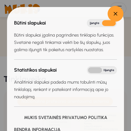
Būtini slapukai
Įjungta
Išjungta
Būtini slapukai įgalina pagrindines tinklapio funkcijas.
Svetainė negali tinkamai veikti be šių slapukų, juos
galima išjungti tik pakeitus naršyklės nuostatas.
Statistikos slapukai
Įjungta
Išjungta
Tinklaveika
Analitiniai slapukai padeda mums tobulinti mūsų
tinklalapį, renkant ir pateikiant informaciją apie jo
naudojimą.
MUKIS SVETAINĖS PRIVATUMO POLITIKA
BENDRA INFORMACIJA