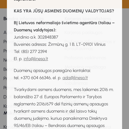
KAS YRA JŪSŲ ASMENS DUOMENŲ VALDYTOJAS?
Bendra informacija
Karjeros specialistams
BĮ Lietuvos neformaliojo švietimo agentūra (toliau –
Duomenų valdytojas):
Apie sistemą
Karjeros paslaugos
Juridinio a.k. 302848387
Privatumo politika
Profesinis informavimas ir
Buveinės adresas: Žirmūnų g. 1 B, LT-09101 Vilnius
konsultavimas
Privatumo pranešimas
Tel. (85) 277 2394
Profesinis veiklinimas
El. p.
info@linesa.lt
Naudojimosi taisyklės
Metodinė medžiaga
Bendradarbiavimas
Duomenų apsaugos pareigūno kontaktai:
Kvalifikacijos
tel. +370 604 66346, el. p.
ada@linesa.lt
Projektai
tobulinimas
Parama
Tvarkydami asmens duomenis, mes laikomės 2016 m.
Stebėsena
balandžio 27 d. Europos Parlamento ir Tarybos
DUK
Pagalba
reglamento 2016/679 dėl fizinių asmenų apsaugos
Kontaktai
tvarkant asmens duomenis ir dėl laisvo tokių
Mokiniams
Tėvams
duomenų judėjimo, kuriuo panaikinama Direktyva
95/46/EB (toliau – Bendrasis duomenų apsaugos
Karjeros vadovas
Vaiko ugdymas karjerai