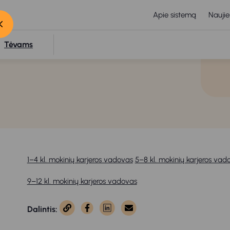
Apie sistemą
Naujie
Tėvams
1–4 kl. mokinių karjeros vadovas
5–8 kl. mokinių karjeros vad
9–12 kl. mokinių karjeros vadovas
Dalintis: