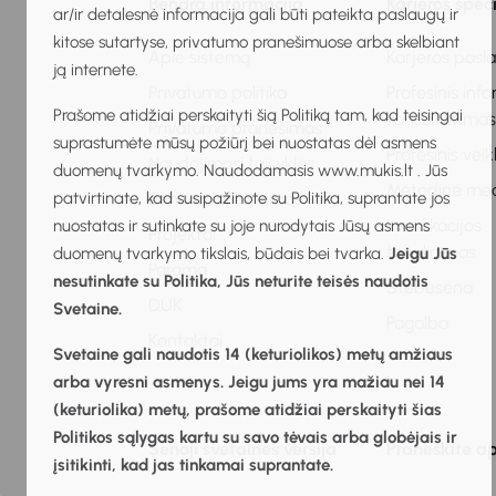
Bendra informacija
Karjeros spec
ar/ir detalesnė informacija gali būti pateikta paslaugų ir
kitose sutartyse, privatumo pranešimuose arba skelbiant
Apie sistemą
Karjeros pasl
ją internete.
Privatumo politika
Profesinis inf
Prašome atidžiai perskaityti šią Politiką tam, kad teisingai
konsultavima
Privatumo pranešimas
suprastumėte mūsų požiūrį bei nuostatas dėl asmens
Profesinis vei
Naudojimosi taisyklės
duomenų tvarkymo. Naudodamasis www.mukis.lt . Jūs
Metodinė me
patvirtinate, kad susipažinote su Politika, suprantate jos
Bendradarbiavimas
Kvalifikacijos
nuostatas ir sutinkate su joje nurodytais Jūsų asmens
Projektai
tobulinimas
duomenų tvarkymo tikslais, būdais bei tvarka.
Jeigu Jūs
Parama
nesutinkate su Politika, Jūs neturite teisės naudotis
Stebėsena
DUK
Svetaine.
Pagalba
Kontaktai
Svetaine gali naudotis 14 (keturiolikos) metų amžiaus
arba vyresni asmenys. Jeigu jums yra mažiau nei 14
(keturiolika) metų, prašome atidžiai perskaityti šias
Politikos sąlygas kartu su savo tėvais arba globėjais ir
Senoji svetainės versija
Praneškite ap
įsitikinti, kad jas tinkamai suprantate.