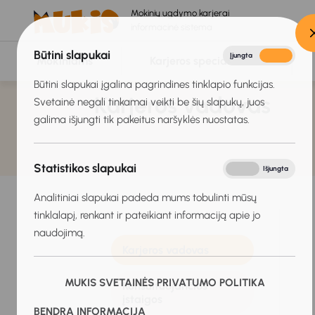
Mokinių ugdymo karjerai
informacinė sistema
Būtini slapukai
Įjungta
Išjungta
Mokiniams
Karjeros specialistams
Būtini slapukai įgalina pagrindines tinklapio funkcijas.
Karjeros vadovas
Svetainė negali tinkamai veikti be šių slapukų, juos
galima išjungti tik pakeitus naršyklės nuostatas.
Statistikos slapukai
Įjungta
Išjungta
Analitiniai slapukai padeda mums tobulinti mūsų
tinklalapį, renkant ir pateikiant informaciją apie jo
naudojimą.
Karjeros vadovas
MUKIS SVETAINĖS PRIVATUMO POLITIKA
Konsultuojančios
įstaigos
BENDRA INFORMACIJA