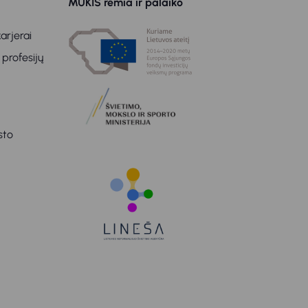
MUKIS remia ir palaiko
arjerai
 profesijų
sto