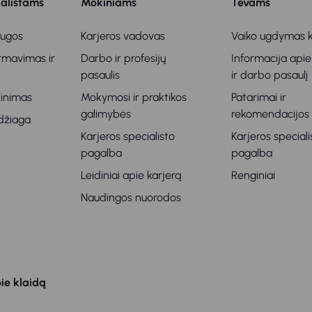
ialistams
Mokiniams
Tėvams
augos
Karjeros vadovas
Vaiko ugdymas k
ormavimas ir
Darbo ir profesijų
Informacija apie
s
pasaulis
ir darbo pasaulį
klinimas
Mokymosi ir praktikos
Patarimai ir
galimybės
rekomendacijos
džiaga
Karjeros specialisto
Karjeros speciali
pagalba
pagalba
Leidiniai apie karjerą
Renginiai
Naudingos nuorodos
ie klaidą