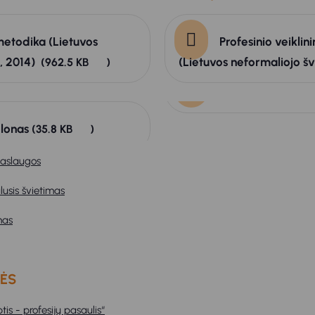
metodika (Lietuvos
Profesinio veikli
, 2014)
(Lietuvos neformaliojo š
(962.5 KB
)
blonas
(35.8 KB
)
paslaugos
usis švietimas
mas
BĖS
tis - profesijų pasaulis“