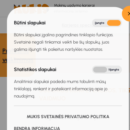
Mokinių ugdymo karjerai
informacinė sistema
Būtini slapukai
Įjungta
Išjungta
Mokiniams
Karjeros specialistams
Būtini slapukai įgalina pagrindines tinklapio funkcijas.
Svetainė negali tinkamai veikti be šių slapukų, juos
galima išjungti tik pakeitus naršyklės nuostatas.
Profesinis
veiklinimas
Statistikos slapukai
Įjungta
Išjungta
Analitiniai slapukai padeda mums tobulinti mūsų
tinklalapį, renkant ir pateikiant informaciją apie jo
UGDOMOS KOMPETENCIJOS, TIKSL
naudojimą.
VAIDMUO
MUKIS SVETAINĖS PRIVATUMO POLITIKA
Ugdomos kompetencijos
BENDRA INFORMACIJA