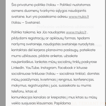
Šia privatumo politika (toliau – Politika) nustatomos
Profesinio veiklinimo tikslas
asmens duomenų tvarkymo sąlygos naudojantis
svetaine, kuri yra pasiekiama adresu
www.mukis.lt
(toliau – Svetainė).
Profesinio veiklinimo uždaviniai
Politika taikoma, kai Jūs naudojatės
www.mukis.lt
,
pildydami registracijų ar apklausų formas, tęsdami
naršymą svetainėje, naudojatės svetainėje nurodytais
Profesinio veiklinimo organizavimas
kontaktais dėl karjeros planavimo paslaugų, pateikiate
mums užklausas, pildote anketas, užsakote
naujienlaiškius, lankotės mūsų socialinių tinklų paskyrose
Profesinio veiklinimo principai
LinkedIn, YouTube, Instagram, Facebook ir kituose
socialiniuose tinkluose (toliau – socialiniai tinklai), domitės
mūsų pasiūlymais, kvietimais į renginius, konferencijas,
Karjeros specialisto vaidmuo
mokymus, registruojatės į juos, susisiekiate su mumis
telefonu, kitais el.
komunikacijos kanalais ar kreipiatės į mus kitais su mūsų
METODINĖ PAGALBA TEIKIANT PR
veikla susijusiais klausimais. Papildoma