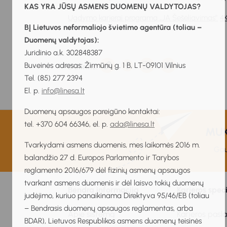
KAS YRA JŪSŲ ASMENS DUOMENŲ VALDYTOJAS?
Ugdymo karjerai programa „JA Šešėliavimas”
4K
BĮ Lietuvos neformaliojo švietimo agentūra (toliau –
Duomenų valdytojas):
Juridinio a.k. 302848387
Buveinės adresas: Žirmūnų g. 1 B, LT-09101 Vilnius
Dalintis:
Tel. (85) 277 2394
El. p.
info@linesa.lt
Duomenų apsaugos pareigūno kontaktai:
tel. +370 604 66346, el. p.
ada@linesa.lt
MUKI
Tvarkydami asmens duomenis, mes laikomės 2016 m.
Gau
balandžio 27 d. Europos Parlamento ir Tarybos
reglamento 2016/679 dėl fizinių asmenų apsaugos
tvarkant asmens duomenis ir dėl laisvo tokių duomenų
Bendra informacija
Karjeros spec
judėjimo, kuriuo panaikinama Direktyva 95/46/EB (toliau
– Bendrasis duomenų apsaugos reglamentas, arba
Apie sistemą
Karjeros pasl
BDAR), Lietuvos Respublikos asmens duomenų teisinės