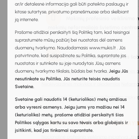
ar/ir detalesnė informacija gali būti pateikta paslaugų ir
kitose sutartyse, privatumo pranešimuose arba skelbiant
Mokinių profesinio veiklinimo 
ją internete.
mokinių neformaliojo švietimo centras
Prašome atidžiai perskaityti šią Politiką tam, kad teisingai
suprastumėte mūsų požiūrį bei nuostatas dėl asmens
duomenų tvarkymo. Naudodamasis www.mukis.lt . Jūs
patvirtinate, kad susipažinote su Politika, suprantate jos
Mokinių praktikos sutarties ša
nuostatas ir sutinkate su joje nurodytais Jūsų asmens
duomenų tvarkymo tikslais, būdais bei tvarka.
Profesijų pasaulis
Darbo pasaulis
Jeigu Jūs
Edukacinės 
nesutinkate su Politika, Jūs neturite teisės naudotis
Neakivaizdinės mokyklos ir akademijos
Neformal
Svetaine.
Savanorystė
Studijos Lietuvoje
Profesinis moky
Svetaine gali naudotis 14 (keturiolikos) metų amžiaus
arba vyresni asmenys. Jeigu jums yra mažiau nei 14
(keturiolika) metų, prašome atidžiai perskaityti šias
PROFESINIO VEIKLINIMO GALIMY
Politikos sąlygas kartu su savo tėvais arba globėjais ir
įsitikinti, kad jas tinkamai suprantate.
Nacionalinė profesinio veiklinimo iniciatyva „Kryp