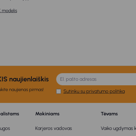
 modelis
S naujienlaiškis
kite naujienas pirmas!
Sutinku su privatumo politika
ialistams
Mokiniams
Tėvams
augos
Karjeros vadovas
Vaiko ugdymas k