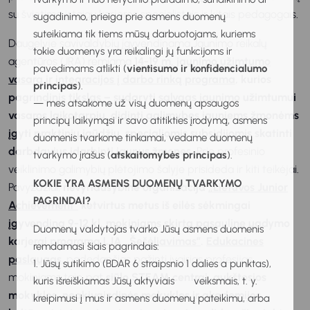
su švietimo įstaigų karjeros specialistais ir kitais pedagogais.
sugadinimo, prieiga prie asmens duomenų
suteikiama tik tiems mūsų darbuotojams, kuriems
Daugelyje savivaldybių įgyvendinama Jaunimo reikalų
tokie duomenys yra reikalingi jų funkcijoms ir
agentūros (JRA) remiama
14-19 m. jaunimo užimtumo
pavedimams atlikti (
vientisumo ir konfidencialumo
vasarą ir integracijos į darbo rinką programa
, kurios
principas
).
pagrindinis tikslas – sudaryti sąlygas jaunimo užimtumui
— mes atsakome už visų duomenų apsaugos
vasaros laikotarpiu, didinti galimybes jauniems žmonėms
principų laikymąsi ir savo atitikties įrodymą, asmens
įgyti praktinių įgūdžių, specialiomis subsidijomis skatinti
duomenis tvarkome tinkamai, vedame duomenų
darbdavius įdarbinti jaunus žmones.
Prie profesinio
tvarkymo įrašus (
atskaitomybės principas
).
veiklinimo galimybių plėtojimo šalyje prisideda ir kiti teikėjai.
KOKIE YRA ASMENS DUOMENŲ TVARKYMO
Pavyzdžiui,
nevyriausybinė organizacija
„Lietuvos Junior
PAGRINDAI?
Achievement“
ketvirtus metus iš eilės sėkmingai
įgyvendina 9-12 kl. mokiniams skirtą pasaulinę ugdymo
Duomenų valdytojas tvarko Jūsų asmens duomenis
karjerai programą LJA
„Šešėliavimas”
.
Edukacines
remdamasi šiais pagrindais:
paslaugas
, padedančias pažinti įvairias profesijas,
1. Jūsų sutikimo (BDAR 6 straipsnio 1 dalies a punktas),
mokiniams taip pat
siūlo STEAM centrai, aukštosios
kuris išreiškiamas Jūsų aktyviais veiksmais, t. y.
mokyklos, neakivaizdinės mokyklos ir akademijos,
kreipimusi į mus ir asmens duomenų pateikimu, arba