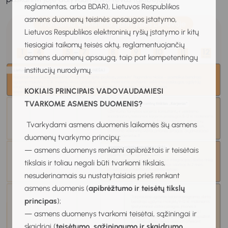
reglamentas, arba BDAR), Lietuvos Respublikos
asmens duomenų teisinės apsaugos įstatymo,
Lietuvos Respublikos elektroninių ryšių įstatymo ir kitų
tiesiogiai taikomų teisės aktų, reglamentuojančių
asmens duomenų apsaugą, taip pat kompetentingų
institucijų nurodymų.
KOKIAIS PRINCIPAIS VADOVAUDAMIESI
TVARKOME ASMENS DUOMENIS?
Tvarkydami asmens duomenis laikomės šių asmens
duomenų tvarkymo principų:
— asmens duomenys renkami apibrėžtais ir teisėtais
tikslais ir toliau negali būti tvarkomi tikslais,
nesuderinamais su nustatytaisiais prieš renkant
asmens duomenis (
apibrėžtumo ir teisėtų tikslų
principas
);
— asmens duomenys tvarkomi teisėtai, sąžiningai ir
skaidriai (
teisėtumo, sąžiningumo ir skaidrumo