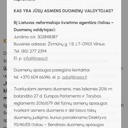
KAS YRA JŪSŲ ASMENS DUOMENŲ VALDYTOJAS?
BĮ Lietuvos neformaliojo švietimo agentūra (toliau –
Duomenų valdytojas):
Juridinio a.k. 302848387
KUR IR KAIP „PASIMATUOTI PROFESIJĄ”?
Buveinės adresas: Žirmūnų g. 1 B, LT-09101 Vilnius
Tel. (85) 277 2394
Didžiausią įdirbį plėtojant profesinio veiklinimo iniciatyvas
El. p.
info@linesa.lt
šalyje turi
Lietuvos neformaliojo švietimo agentūra
(LINEŠA)
. Jau dešimt metų kasmet pavasarį visos bendrojo
Duomenų apsaugos pareigūno kontaktai:
ugdymo mokyklos kviečiamos prisijungti prie
iniciatyvos
tel. +370 604 66346, el. p.
ada@linesa.lt
„Kryptis - profesijų pasaulis” (iki 2025 m. „Šok į tėvų
Tvarkydami asmens duomenis, mes laikomės 2016 m.
klumpes“)
veiklų, kurios suteikia galimybę 1-12 kl.
balandžio 27 d. Europos Parlamento ir Tarybos
mokiniams pažvelgti į darbo pasaulį per savo tėvų
reglamento 2016/679 dėl fizinių asmenų apsaugos
(globėjų) ir kitų artimųjų profesinę patirtį.
Norint dalyvauti
tvarkant asmens duomenis ir dėl laisvo tokių
šioje iniciatyvoje reikėtų kreiptis į savo mokyklos karjeros
duomenų judėjimo, kuriuo panaikinama Direktyva
specialistę (-ą), klasės auklėtoją ar kt. pedagogą, taip pat
95/46/EB (toliau – Bendrasis duomenų apsaugos
paskatinti joje dalyvauti savo tėvus (globėjus).