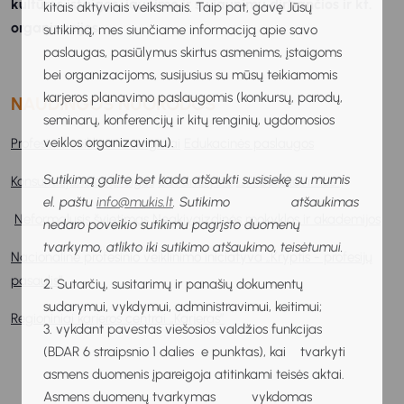
kultūros įstaigos, jaunimo ir su jaunimu dirbančios ir kt.
kitais aktyviais veiksmais. Taip pat, gavę Jūsų
organizacijos.
sutikimą, mes siunčiame informaciją apie savo
paslaugas, pasiūlymus skirtus asmenims, įstaigoms
bei organizacijoms, susijusius su mūsų teikiamomis
karjeros planavimo paslaugomis (konkursų, parodų,
NAUDINGOS NUORODOS
seminarų, konferencijų ir kitų renginių, ugdomosios
veiklos organizavimu).
Profesinio veiklinimo renginiai
Edukacinės paslaugos
Sutikimą galite bet kada atšaukti susisiekę su mumis
Konsultuojančios įstaigos
Savanorystė
„JA Šešėliavimas”
el. paštu
info@mukis.lt
. Sutikimo atšaukimas
Neformalusis švietimas
Neakivaizdinės mokyklos ir akademijos
nedaro poveikio sutikimu pagrįsto duomenų
tvarkymo, atlikto iki sutikimo atšaukimo, teisėtumui.
Nacionalinė profesinio veiklinimo iniciatyva „Kryptis - profesijų
pasaulis”
2. Sutarčių, susitarimų ir panašių dokumentų
sudarymui, vykdymui, administravimui, keitimui;
Regioniniai karjeros centrai „Karjeras”
3. vykdant pavestas viešosios valdžios funkcijas
(BDAR 6 straipsnio 1 dalies e punktas), kai tvarkyti
asmens duomenis įpareigoja atitinkami teisės aktai.
Asmens duomenų tvarkymas vykdomas