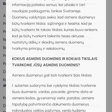
Bendra informacija
Karjeros specialistams
informaciją pateikia asmuo, kai užsako ir (ar)
naudojasi paslaugomis, lankosi Svetainėje.
Apie sistemą
Karjeros paslaugos
Duomenų valdytojas siekia, kad asmens duomenys
Privatumo politika
Profesinis informavimas ir
būtų tvarkomi tiksliai, sąžiningai ir teisėtai, kad jie
konsultavimas
būtų tvarkomi tik tokiais tikslais, kuriais buvo renkami,
Privatumo pranešimas
kad jie būtų tvarkomi laikantis teisės aktuose
Profesinis veiklinimas
Naudojimosi taisyklės
nustatytų aiškių ir skaidrių asmens duomenų
Metodinė medžiaga
Bendradarbiavimas
tvarkymo principų ir reikalavimų.
Kvalifikacijos
Projektai
KOKIUS ASMENS DUOMENIS IR KOKIAIS TIKSLAIS
tobulinimas
Parama
TVARKOME JŪSŲ ASMENS DUOMENIS?
Stebėsena
DUK
Asmens duomenys gali būti tvarkomi šiais tikslais:
Pagalba
Kontaktai
Mokiniams
Tėvams
1. sutarties sudarymo bei vykdymo tikslais tvarkome
šiuos duomenis: vardas, pavardė, gimimo data ar
Karjeros vadovas
Vaiko ugdymas karjerai
asmens kodas, gyvenamoji vieta, parašas, asmens
tapatybę patvirtinančio dokumento duomenys,
Darbo ir profesijų
Informacija apie profesijų
individualios veiklos pažymos, verslo liudijimo
pasaulis
ir darbo pasaulį