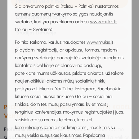
Profesinis veiklinimas
Šia privatumo politika (toliau – Politika) nustatomos
asmens duomenų tvarkymo sąlygos naudojantis
Edukacinės paslaugos
svetaine, kuri yra pasiekiama adresu
www.mukis.lt
(toliau – Svetainė).
Studijos Lietuvoje
Politika taikoma, kai Jūs naudojatės
www.mukis.lt
,
Studijos užsienyje
pildydami registracijų ar apklausų formas, tęsdami
naršymą svetainėje, naudojatės svetainėje nurodytais
Profesinis mokymas
kontaktais dėl karjeros planavimo paslaugų,
pateikiate mums užklausas, pildote anketas, užsakote
Neakivaizdinės mokyklos ir akademijos
naujienlaiškius, lankotės mūsų socialinių tinklų
paskyrose LinkedIn, YouTube, Instagram, Facebook ir
kituose socialiniuose tinkluose (toliau – socialiniai
tinklai), domitės mūsų pasiūlymais, kvietimais į
PROFESINIS VEIKLINIMAS - KAS TAI IR KODĖL
renginius, konferencijas, mokymus, registruojatės į juos,
VERTA?
susisiekiate su mumis telefonu, kitais el.
komunikacijos kanalais ar kreipiatės į mus kitais su
Profesinis veiklinimas
– viena iš profesinio orientavimo
mūsų veikla susijusiais klausimais. Papildoma
sudedamųjų dalių, susiejanti teoriją su praktika. Tai veiklos,