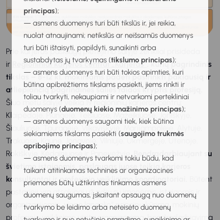
principas
);
— asmens duomenys turi būti tikslūs ir, jei reikia,
nuolat atnaujinami; netikslūs ar neišsamūs duomenys
turi būti ištaisyti, papildyti, sunaikinti arba
Prie karjeros paslaugų plėtojimo šalyje ženkliai prisideda
sustabdytas jų tvarkymas (
tikslumo principas
);
ir
Regioniniai karjeros centrai „Karjeras“
, kurių pagrindinis
— asmens duomenys turi būti tokios apimties, kuri
tikslas – 8-12 kl. mokiniams padėti pasirinkti paklausią ir
būtina apibrėžtiems tikslams pasiekti, jiems rinkti ir
atliepiančią pagrindines šalies raidos kryptis profesiją.
toliau tvarkyti, nekaupiami ir netvarkomi pertekliniai
Šiuo metu šalyje veikia 19 regioninių karjeros centrų:
duomenys (
duomenų kiekio mažinimo principas
);
Klaipėdoje, Plungėje, Telšiuose, Mažeikiuose, Joniškyje,
— asmens duomenys saugomi tiek, kiek būtina
Šiauliuose, Tauragėje, Vilkaviškyje, Marijampolėje, Alytuje,
siekiamiems tikslams pasiekti (
saugojimo trukmės
Trakuose, Kaune, Jonavoje, Vilniuje, Ukmergėje, Utenoje,
apribojimo principas
);
Rokiškyje, Kėdainiuose ir Panevėžyje.
Bendradarbiaujant su
— asmens duomenys tvarkomi tokiu būdu, kad
švietimo įstaigomis, paslaugas juose teikia karjeros
taikant atitinkamas technines ar organizacines
konsultantai ir profesinio veiklinimo koordinatoriai.
Būtent
priemones būtų užtikrintas tinkamas asmens
pastarieji yra atsakingi už ryšių su įmonėmis, įstaigomis ir
duomenų saugumas, įskaitant apsaugą nuo duomenų
organizacijomis „vieno langelio“ principu kūrimą, mokinių
tvarkymo be leidimo arba neteisėto duomenų
profesinio veiklinimo vizitų organizavimą, bendradarbiavimą
tvarkymo ir nuo netyčinio praradimo, sunaikinimo ar