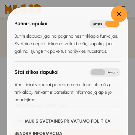
Būtini slapukai
Įjungta
Išjungta
Būtini slapukai įgalina pagrindines tinklapio funkcijas.
Svetainė negali tinkamai veikti be šių slapukų, juos
galima išjungti tik pakeitus naršyklės nuostatas.
Statistikos slapukai
Įjungta
Išjungta
Analitiniai slapukai padeda mums tobulinti mūsų
Savanorystė
tinklalapį, renkant ir pateikiant informaciją apie jo
naudojimą.
Neformalusis švietimas
Jaunimo organizacijos
MUKIS SVETAINĖS PRIVATUMO POLITIKA
BENDRA INFORMACIJA