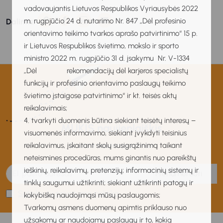
vadovaujantis Lietuvos Respublikos Vyriausybės 2022
m. rugpjūčio 24 d. nutarimo Nr. 847 „Dėl profesinio
Dalintis:
orientavimo teikimo tvarkos aprašo patvirtinimo“ 15 p.
ir Lietuvos Respublikos švietimo, mokslo ir sporto
ministro 2022 m. rugpjūčio 31 d. įsakymu Nr. V-1334
„Dėl rekomendacijų dėl karjeros specialistų
funkcijų ir profesinio orientavimo paslaugų teikimo
švietimo įstaigose patvirtinimo“ ir kt. teisės aktų
reikalavimais;
4. tvarkyti duomenis būtina siekiant teisėtų interesų –
MUKIS naujienlaiškis
visuomenės informavimo, siekiant įvykdyti teisinius
Gaukite naujienas pirmas!
reikalavimus, įskaitant skolų susigrąžinimą taikant
neteismines procedūras, mums ginantis nuo pareikštų
ieškinių, reikalavimų, pretenzijų; informacinių sistemų ir
Prenumeruoti
tinklų saugumui užtikrinti; siekiant užtikrinti patogų ir
Sutinku su privatumo politika
kokybišką naudojimąsi mūsų paslaugomis;
Tvarkomų asmens duomenų apimtis priklauso nuo
užsakomų ar naudojamų paslaugų ir to, kokią