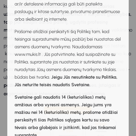
ar/ir detalesnė informacija gali būti pateikta
kurios
mokiniams padeda aktyviai pažinti įvairias
paslaugų ir kitose sutartyse, privatumo pranešimuose
užimtumo sritis, profesijų ypatumus ir karjeros galimybes,
arba skelbiant ją internete.
taip pat kaupti darbo patirtį, ugdytis profesinę
motyvaciją ir planuoti būsimą karjerą
(Profesinio veiklinimo
Prašome atidžiai perskaityti šią Politiką tam, kad
metodika, 2014). Bandymai „išsitirti“ įvairiomis
teisingai suprastumėte mūsų požiūrį bei nuostatas dėl
psichologinėmis matavimo priemonėmis (karjeros testais,
asmens duomenų tvarkymo. Naudodamasis
klausimynais, skalėmis ir kt.) dar negarantuoja žinojimo, kuo
www.mukis.lt . Jūs patvirtinate, kad susipažinote su
norėtume būti ateityje. Profesinio veiklinimo dėka galime
Politika, suprantate jos nuostatas ir sutinkate su joje
patirti, ką iš tiesų reiškia būti išsvajotos profesijos atstove (-
nurodytais Jūsų asmens duomenų tvarkymo tikslais,
u) tam tikrose profesinės veiklos sferose.
būdais bei tvarka.
Jeigu Jūs nesutinkate su Politika,
Jis apima
Jūs neturite teisės naudotis Svetaine.
pažintinius ir patyriminius vizitus į įmones, įstaigas ir
organizacijas ir intensyvų profesinį veiklinimą.
Svetaine gali naudotis 14 (keturiolikos) metų
amžiaus arba vyresni asmenys. Jeigu jums yra
mažiau nei 14 (keturiolika) metų, prašome atidžiai
perskaityti šias Politikos sąlygas kartu su savo
tėvais arba globėjais ir įsitikinti, kad jas tinkamai
suprantate.