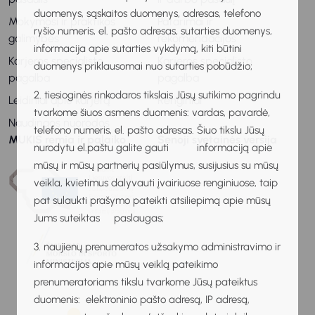
duomenys, sąskaitos duomenys, adresas, telefono
Mokymosi ir praktikos
Patarimai ir
ryšio numeris, el. pašto adresas, sutarties duomenys,
galimybės
rekomendacijos
informacija apie sutarties vykdymą, kiti būtini
Karjeros specialisto
Karjeros specialisto
duomenys priklausomai nuo sutarties pobūdžio;
pagalba
pagalba
2. tiesioginės rinkodaros tikslais Jūsų sutikimo pagrindu
Leidiniai apie karjerą
Renginiai
tvarkome šiuos asmens duomenis: vardas, pavardė,
Naudingos nuorodos
telefono numeris, el. pašto adresas. Šiuo tikslu Jūsų
MUKIS remia ir palaiko
Senoji svetainės versija
nurodytu el.paštu galite gauti informaciją apie
mūsų ir mūsų partnerių pasiūlymus, susijusius su mūsų
veikla, kvietimus dalyvauti įvairiuose renginiuose, taip
pat sulaukti prašymo pateikti atsiliepimą apie mūsų
Jums suteiktas paslaugas;
3. naujienų prenumeratos užsakymo administravimo ir
informacijos apie mūsų veiklą pateikimo
prenumeratoriams tikslu tvarkome Jūsų pateiktus
duomenis: elektroninio pašto adresą, IP adresą,