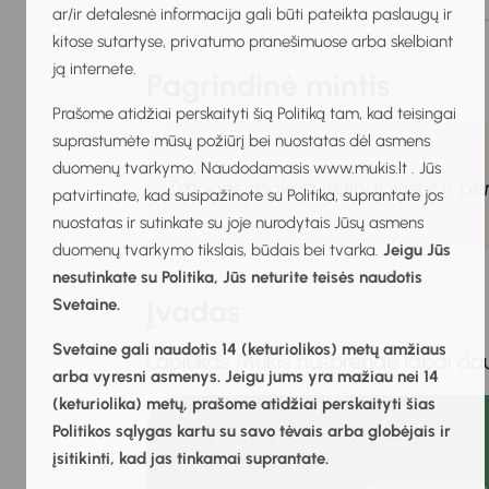
ar/ir detalesnė informacija gali būti pateikta paslaugų ir
kitose sutartyse, privatumo pranešimuose arba skelbiant
ją internete.
Pagrindinė mintis
Prašome atidžiai perskaityti šią Politiką tam, kad teisingai
suprastumėte mūsų požiūrį bei nuostatas dėl asmens
duomenų tvarkymo. Naudodamasis www.mukis.lt . Jūs
Žmonės mokosi įvairiai, visur ir 
patvirtinate, kad susipažinote su Politika, suprantate jos
nuostatas ir sutinkate su joje nurodytais Jūsų asmens
duomenų tvarkymo tikslais, būdais bei tvarka.
Jeigu Jūs
nesutinkate su Politika, Jūs neturite teisės naudotis
Įvadas
Svetaine.
Svetaine gali naudotis 14 (keturiolikos) metų amžiaus
Lapiukas Mukis nusprendė labai dau
arba vyresni asmenys. Jeigu jums yra mažiau nei 14
(keturiolika) metų, prašome atidžiai perskaityti šias
Politikos sąlygas kartu su savo tėvais arba globėjais ir
įsitikinti, kad jas tinkamai suprantate.