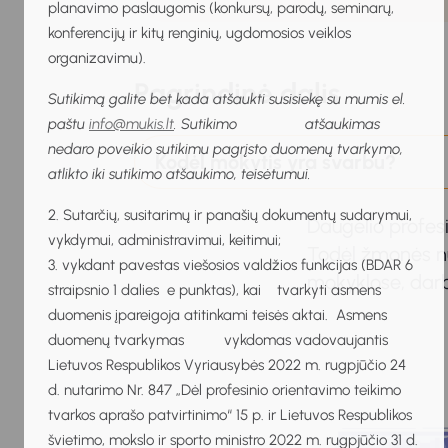
planavimo paslaugomis (konkursų, parodų, seminarų,
konferencijų ir kitų renginių, ugdomosios veiklos
organizavimu).
Pagrindinė dalis
Sutikimą galite bet kada atšaukti susisiekę su mumis el.
paštu
info@mukis.lt
. Sutikimo atšaukimas
nedaro poveikio sutikimu pagrįsto duomenų tvarkymo,
Kodėl mokytis yra svarbu?
atlikto iki sutikimo atšaukimo, teisėtumui.
2. Sutarčių, susitarimų ir panašių dokumentų sudarymui,
Daugelio profesij
vykdymui, administravimui, keitimui;
Todėl žmonės nu
3. vykdant pavestas viešosios valdžios funkcijas (BDAR 6
mokyklose, darb
straipsnio 1 dalies e punktas), kai tvarkyti asmens
duomenis įpareigoja atitinkami teisės aktai. Asmens
duomenų tvarkymas vykdomas vadovaujantis
Lietuvos Respublikos Vyriausybės 2022 m. rugpjūčio 24
d. nutarimo Nr. 847 „Dėl profesinio orientavimo teikimo
tvarkos aprašo patvirtinimo“ 15 p. ir Lietuvos Respublikos
švietimo, mokslo ir sporto ministro 2022 m. rugpjūčio 31 d.