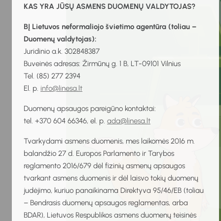
KAS YRA JŪSŲ ASMENS DUOMENŲ VALDYTOJAS?
BĮ Lietuvos neformaliojo švietimo agentūra (toliau –
Duomenų valdytojas):
Juridinio a.k. 302848387
Buveinės adresas: Žirmūnų g. 1 B, LT-09101 Vilnius
Tel. (85) 277 2394
El. p.
info@linesa.lt
Duomenų apsaugos pareigūno kontaktai:
tel. +370 604 66346, el. p.
ada@linesa.lt
Tvarkydami asmens duomenis, mes laikomės 2016 m.
balandžio 27 d. Europos Parlamento ir Tarybos
reglamento 2016/679 dėl fizinių asmenų apsaugos
tvarkant asmens duomenis ir dėl laisvo tokių duomenų
judėjimo, kuriuo panaikinama Direktyva 95/46/EB (toliau
– Bendrasis duomenų apsaugos reglamentas, arba
BDAR), Lietuvos Respublikos asmens duomenų teisinės