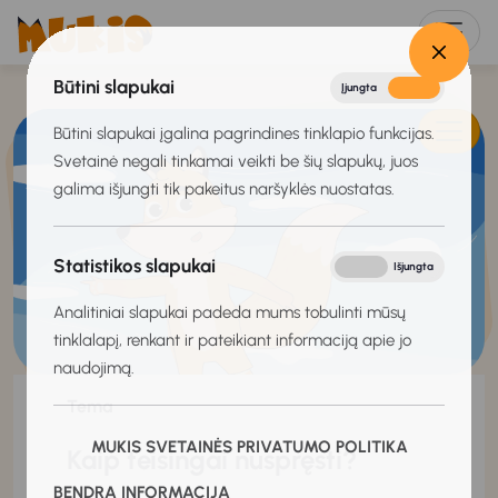
Būtini slapukai
Įjungta
Išjungta
Būtini slapukai įgalina pagrindines tinklapio funkcijas.
Svetainė negali tinkamai veikti be šių slapukų, juos
galima išjungti tik pakeitus naršyklės nuostatas.
Statistikos slapukai
Įjungta
Išjungta
Analitiniai slapukai padeda mums tobulinti mūsų
tinklalapį, renkant ir pateikiant informaciją apie jo
naudojimą.
Tema
MUKIS SVETAINĖS PRIVATUMO POLITIKA
Kaip teisingai nuspręsti?
BENDRA INFORMACIJA