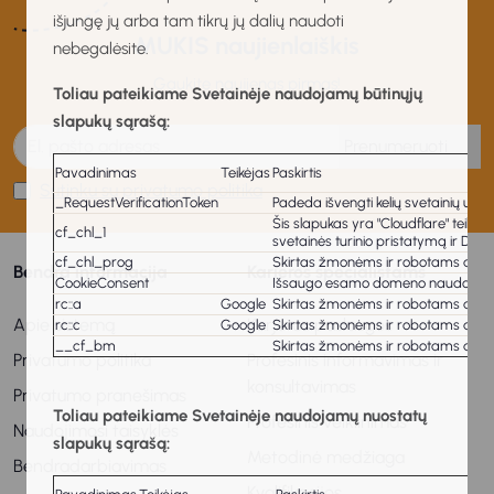
išjungę jų arba tam tikrų jų dalių naudoti
MUKIS naujienlaiškis
nebegalėsite.
Gaukite naujienas pirmas!
Toliau pateikiame Svetainėje naudojamų būtinųjų
slapukų sąrašą:
Prenumeruoti
Pavadinimas
Teikėjas
Paskirtis
Sutinku su privatumo politika
_RequestVerificationToken
Padeda išvengti kelių svetainių užkl
Šis slapukas yra "Cloudflare" teiki
cf_chl_1
svetainės turinio pristatymą ir DNS
cf_chl_prog
Skirtas žmonėms ir robotams atskirt
Bendra informacija
Karjeros specialistams
CookieConsent
Išsaugo esamo domeno naudotojo s
rc::a
Google
Skirtas žmonėms ir robotams atskirt
Apie sistemą
Karjeros paslaugos
rc::c
Google
Skirtas žmonėms ir robotams atskirt
__cf_bm
Skirtas žmonėms ir robotams atskirt
Privatumo politika
Profesinis informavimas ir
konsultavimas
Privatumo pranešimas
Toliau pateikiame Svetainėje naudojamų nuostatų
Profesinis veiklinimas
Naudojimosi taisyklės
slapukų sąrašą:
Metodinė medžiaga
Bendradarbiavimas
Kvalifikacijos