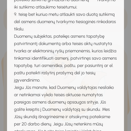
iki sutikimo atšaukimo teisėtumui;
Kas pavyko? Kas nepavyko? Kaip
9. teisę bet kuriuo metu atšaukti savo duotą sutikimą
dėl asmens duomenų tvarkymo tiesioginės rinkodaros
jautiesi dėl savo pasirinkimo?
tikslu.
Duomenų subjektas, pateikęs asmens tapatybę
patvirtinantį dokumentą arba teisės aktų nustatyta
tvarka ar elektroninių ryšių priemonėmis, kurios leidžia
tinkamai identifikuoti asmenį, patvirtinęs savo asmens
tapatybę, turi asmeniškai, paštu, per pasiuntinį ar el.
paštu pateikti rašytinį prašymą dėl jo teisių
įgyvendinimo.
Jeigu Jūs manote, kad Duomenų valdytojas nesilaiko
ar netinkamai vykdo teisės aktuose numatytas
pareigas asmens duomenų apsaugos srityje, Jūs
galite kreiptis į Duomenų valdytoją su skundu. Mes
Jūsų skundą išnagrinėsime ir atsakymą pateiksime
per 20 darbo dienų. Jeigu Jūsų netenkins mūsų