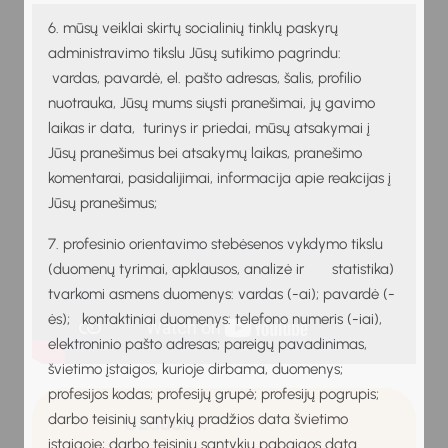
6. mūsų veiklai skirtų socialinių tinklų paskyrų
administravimo tikslu Jūsų sutikimo pagrindu:
vardas, pavardė, el. pašto adresas, šalis, profilio
nuotrauka, Jūsų mums siųsti pranešimai, jų gavimo
laikas ir data, turinys ir priedai, mūsų atsakymai į
Jūsų pranešimus bei atsakymų laikas, pranešimo
komentarai, pasidalijimai, informacija apie reakcijas į
Jūsų pranešimus;
7. profesinio orientavimo stebėsenos vykdymo tikslu
(duomenų tyrimai, apklausos, analizė ir statistika)
tvarkomi asmens duomenys: vardas (-ai); pavardė (-
ės); kontaktiniai duomenys: telefono numeris (-iai),
elektroninio pašto adresas; pareigų pavadinimas,
švietimo įstaigos, kurioje dirbama, duomenys;
profesijos kodas; profesijų grupė; profesijų pogrupis;
darbo teisinių santykių pradžios data švietimo
Užduotis:
įstaigoje; darbo teisinių santykių pabaigos data