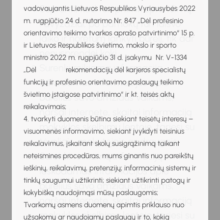
Supranti, kad turi priimti sprendimą.
vadovaujantis Lietuvos Respublikos Vyriausybės 2022
m. rugpjūčio 24 d. nutarimo Nr. 847 „Dėl profesinio
Pavyzdžiui, po pamokų turi laisvo
orientavimo teikimo tvarkos aprašo patvirtinimo“ 15 p.
laiko ir norėtum lankyti būrelį, tik dar
ir Lietuvos Respublikos švietimo, mokslo ir sporto
nenusprendei kokį.
ministro 2022 m. rugpjūčio 31 d. įsakymu Nr. V-1334
Surenki reikiamą informaciją.
„Dėl rekomendacijų dėl karjeros specialistų
Ieškodamas informacijos apie
funkcijų ir profesinio orientavimo paslaugų teikimo
švietimo įstaigose patvirtinimo“ ir kt. teisės aktų
būrelius savo amžiaus vaikams,
reikalavimais;
naršai internete, skaitai informaciją
4. tvarkyti duomenis būtina siekiant teisėtų interesų –
mokyklos skelbimų lentoje, tariesi su
visuomenės informavimo, siekiant įvykdyti teisinius
tėveliais, mokytojais ar draugais.
reikalavimus, įskaitant skolų susigrąžinimą taikant
Surenki reikiamą informaciją.
neteismines procedūras, mums ginantis nuo pareikštų
ieškinių, reikalavimų, pretenzijų; informacinių sistemų ir
Ieškodamas informacijos apie
tinklų saugumui užtikrinti; siekiant užtikrinti patogų ir
būrelius savo amžiaus vaikams,
kokybišką naudojimąsi mūsų paslaugomis;
naršai internete, skaitai informaciją
Tvarkomų asmens duomenų apimtis priklauso nuo
mokyklos skelbimų lentoje, tariesi su
užsakomų ar naudojamų paslaugų ir to, kokią