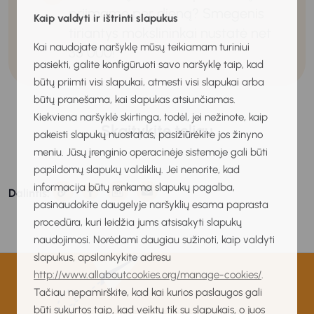
priimame per dieną? Smegenis
Kaip valdyti ir ištrinti slapukus
tiriantys mokslininkai nustatė net
Kai naudojate naršyklę mūsų teikiamam turiniui
35 000!
pasiekti, galite konfigūruoti savo naršyklę taip, kad
būtų priimti visi slapukai, atmesti visi slapukai arba
būtų pranešama, kai slapukas atsiunčiamas.
Kiekviena naršyklė skirtinga, todėl, jei nežinote, kaip
Skaitykite toliau
pakeisti slapukų nuostatas, pasižiūrėkite jos žinyno
meniu. Jūsų įrenginio operacinėje sistemoje gali būti
papildomų slapukų valdiklių. Jei nenorite, kad
informacija būtų renkama slapukų pagalba,
Dalintis:
pasinaudokite daugelyje naršyklių esama paprasta
procedūra, kuri leidžia jums atsisakyti slapukų
naudojimosi. Norėdami daugiau sužinoti, kaip valdyti
slapukus, apsilankykite adresu
http://www.allaboutcookies.org/manage-cookies/
.
Tačiau nepamirškite, kad kai kurios paslaugos gali
būti sukurtos taip, kad veiktų tik su slapukais, o juos