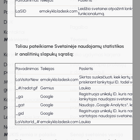
Pavadinimas
Teikėjas
Paskirtis
Projektai
tobulinimas
Leidžia svetainei atpažinti lankytoj
LaSID
emokykla.ladesk.com
Parama
funkcionalumą.
Stebėsena
DUK
Pagalba
Kontaktai
Mokiniams
Tėvams
Toliau pateikiame Svetainėje naudojamų statistikos
ir analitinių slapukų sąrašą:
Karjeros vadovas
Vaiko ugdymas karjerai
Darbo ir profesijų
Informacija apie profesijų
Pavadinimas
Teikėjas
Paskirtis
pasaulis
ir darbo pasaulį
Skirtas suskaičiuoti, kiek kartų sve
LaVisitorNew
emokykla.ladesk.com
Mokymosi ir praktikos
Patarimai ir
priskiriant lankytojui ID, todėl var
_#/redot.gif
Gemius
Laukia
galimybės
rekomendacijos
Registruoja unikalų ID, kuris naud
_ga
Google
Karjeros specialisto
Karjeros specialisto
lankytojas naudojasi svetaine, gen
_gat
Google
Naudoja „Google Analytics“, kad 
pagalba
pagalba
Registruoja unikalų ID, kuris naud
_gid
Google
vartotojas naudojasi svetaine, gen
Leidiniai apie karjerą
Renginiai
LaVisitorId_#
emokykla.ladesk.com
Laukia
Naudingos nuorodos
MUKIS remia ir palaiko
Senoji svetainės versija