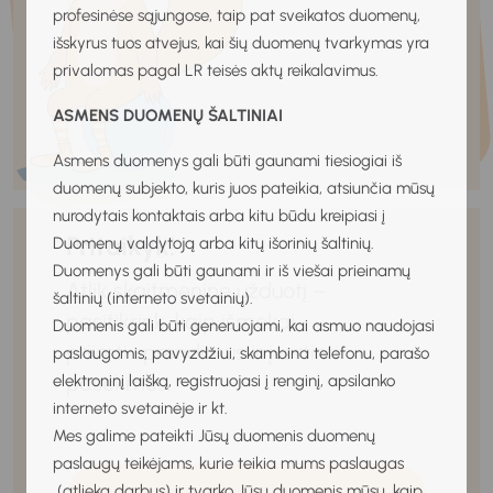
profesinėse sąjungose, taip pat sveikatos duomenų,
išskyrus tuos atvejus, kai šių duomenų tvarkymas yra
privalomas pagal LR teisės aktų reikalavimus.
ASMENS DUOMENŲ ŠALTINIAI
Asmens duomenys gali būti gaunami tiesiogiai iš
duomenų subjekto, kuris juos pateikia, atsiunčia mūsų
nurodytais kontaktais arba kitu būdu kreipiasi į
Pritaikyk!
Duomenų valdytoją arba kitų išorinių šaltinių.
Duomenys gali būti gaunami ir iš viešai prieinamų
Atlik skaitmeninę užduotį –
šaltinių (interneto svetainių).
pasitikrink, kaip išmokai
Duomenis gali būti generuojami, kai asmuo naudojasi
priimti sprendimus ir įvertinti
paslaugomis, pavyzdžiui, skambina telefonu, parašo
pasekmes.
elektroninį laišką, registruojasi į renginį, apsilanko
interneto svetainėje ir kt.
Mes galime pateikti Jūsų duomenis duomenų
paslaugų teikėjams, kurie teikia mums paslaugas
(atlieka darbus) ir tvarko Jūsų duomenis mūsų, kaip