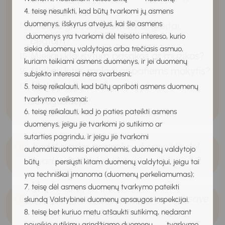
pasakoje?
4. teisę nesutikti, kad būtų tvarkomi jų asmens
duomenys, išskyrus atvejus, kai šie asmens
Mieliau greitai plauktum ar greitai
duomenys yra tvarkomi dėl teisėto intereso, kurio
bėgtum?
siekia duomenų valdytojas arba trečiasis asmuo,
Mieliau klausytum pasakos ar muzikos?
kuriam teikiami asmens duomenys, ir jei duomenų
Mieliau kitus mokyti ar patiems mokytis?
subjekto interesai nėra svarbesni;
Mieliau liktum vaiku ar taptum
5. teisę reikalauti, kad būtų apriboti asmens duomenų
tvarkymo veiksmai;
suaugusiuoju?
6. teisę reikalauti, kad jo paties pateikti asmens
duomenys, jeigu jie tvarkomi jo sutikimo ar
sutarties pagrindu, ir jeigu jie tvarkomi
Kodėl svarbu pasirinkti už save? Kodėl
automatizuotomis priemonėmis, duomenų valdytojo
svarbu atsižvelgti į kitus?
būtų persiųsti kitam duomenų valdytojui, jeigu tai
yra techniškai įmanoma (duomenų perkeliamumas);
7. teisę dėl asmens duomenų tvarkymo pateikti
Kokią atsakomybę prisiimate prieš save
skundą Valstybinei duomenų apsaugos inspekcijai.
ir kitus?
8. teisę bet kuriuo metu atšaukti sutikimą, nedarant
poveikio sutikimu grindžiamo duomenų tvarkymo