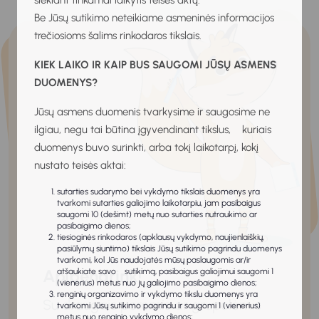
siekiant tinkamai laikytis teisės aktų.
Be Jūsų sutikimo neteikiame asmeninės informacijos
trečiosioms šalims rinkodaros tikslais.
KIEK LAIKO IR KAIP BUS SAUGOMI JŪSŲ ASMENS
DUOMENYS?
Jūsų asmens duomenis tvarkysime ir saugosime ne
ilgiau, negu tai būtina įgyvendinant tikslus, kuriais
duomenys buvo surinkti, arba tokį laikotarpį, kokį
nustato teisės aktai:
sutarties sudarymo bei vykdymo tikslais duomenys yra
tvarkomi sutarties galiojimo laikotarpiu, jam pasibaigus
saugomi 10 (dešimt) metų nuo sutarties nutraukimo ar
pasibaigimo dienos;
tiesioginės rinkodaros (apklausų vykdymo, naujienlaiškių,
pasiūlymų siuntimo) tikslais Jūsų sutikimo pagrindu duomenys
tvarkomi, kol Jūs naudojatės mūsų paslaugomis ar/ir
Apibendrink!
atšaukiate savo sutikimą, pasibaigus galiojimui saugomi 1
(vienerius) metus nuo jų galiojimo pasibaigimo dienos;
renginių organizavimo ir vykdymo tikslu duomenys yra
Su draugais poromis ar grupelėmis
tvarkomi Jūsų sutikimo pagrindu ir saugomi 1 (vienerius)
metus nuo renginio vykdymo dienos;