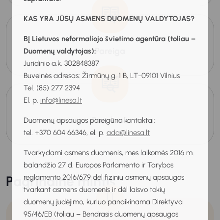
KAS YRA JŪSŲ ASMENS DUOMENŲ VALDYTOJAS?
BĮ Lietuvos neformaliojo švietimo agentūra (toliau –
Pareiga
Duomenų valdytojas):
Juridinio a.k. 302848387
Buveinės adresas: Žirmūnų g. 1 B, LT-09101 Vilnius
Tel. (85) 277 2394
El. p.
info@linesa.lt
Pasekmė
Duomenų apsaugos pareigūno kontaktai:
tel. +370 604 66346, el. p.
ada@linesa.lt
Tvarkydami asmens duomenis, mes laikomės 2016 m.
balandžio 27 d. Europos Parlamento ir Tarybos
Pagrindinė mintis
reglamento 2016/679 dėl fizinių asmenų apsaugos
tvarkant asmens duomenis ir dėl laisvo tokių
duomenų judėjimo, kuriuo panaikinama Direktyva
95/46/EB (toliau – Bendrasis duomenų apsaugos