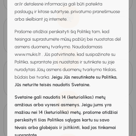
ar/ir detalesnė informacija gali būti pateikta
paslaugų ir kitose sutartyse, privatumo pranešimuose
arba skelbiant ją internete.
Prašome atidžiai perskaityti šią Politiką tam, kad
Valia
teisingai suprastumėte mūsų požiūrį bei nuostatas dėl
asmens duomenų tvarkymo. Naudodamasis
www.mukis.lt . Jūs patvirtinate, kad susipažinote su
Politika, suprantate jos nuostatas ir sutinkate su joje
nurodytais Jūsų asmens duomenų tvarkymo tikslais,
būdais bei tvarka.
Jeigu Jūs nesutinkate su Politika,
Ryžtis
Jūs neturite teisės naudotis Svetaine.
Svetaine gali naudotis 14 (keturiolikos) metų
amžiaus arba vyresni asmenys. Jeigu jums yra
mažiau nei 14 (keturiolika) metų, prašome atidžiai
perskaityti šias Politikos sąlygas kartu su savo
Abejoti
tėvais arba globėjais ir įsitikinti, kad jas tinkamai
suprantate.