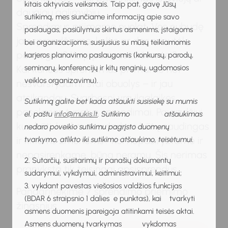
kitais aktyviais veiksmais. Taip pat, gavę Jūsų
daugiau galimybių.
sutikimą, mes siunčiame informaciją apie savo
Sprendimus priimame nuolat. Vos nubudę
paslaugas, pasiūlymus skirtus asmenims, įstaigoms
jau sprendžiame: keltis ar dar minutėlę
bei organizacijoms, susijusius su mūsų teikiamomis
pamiegoti? Kaip pasipuošti šventei?
karjeros planavimo paslaugomis (konkursų, parodų,
seminarų, konferencijų ir kitų renginių, ugdomosios
Kai kuriuos sprendimus priimame net
veiklos organizavimu).
nesvarstydami: štai obuolys – ir jau
atsikandau. Svarbesni yra ilgalaikes
Sutikimą galite bet kada atšaukti susisiekę su mumis
pasekmes turintys sprendimai. Pavyzdžiui,
el. paštu
info@mukis.lt
. Sutikimo atšaukimas
kuo būti, kad mano darbas būtų naudingas
nedaro poveikio sutikimu pagrįsto duomenų
ir kitiems žmonėms? Kol nepasiryžtame ir
tvarkymo, atlikto iki sutikimo atšaukimo, teisėtumui.
nepasirenkame, būna neramu. Šis nerimas
2. Sutarčių, susitarimų ir panašių dokumentų
pranyksta tik teisingai apsisprendus.
sudarymui, vykdymui, administravimui, keitimui;
3. vykdant pavestas viešosios valdžios funkcijas
Panagrinėkime 7 sprendimo priėmimo
(BDAR 6 straipsnio 1 dalies e punktas), kai tvarkyti
žingsnius.
asmens duomenis įpareigoja atitinkami teisės aktai.
Asmens duomenų tvarkymas vykdomas