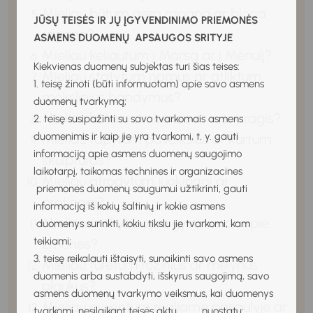
Mieliau būtum gera ragana ar bloga
JŪSŲ TEISĖS IR JŲ ĮGYVENDINIMO PRIEMONĖS
ragana?
ASMENS DUOMENŲ APSAUGOS SRITYJE
Mieliau keliautum į Marsą ar į Mėnulį?
Kiekvienas duomenų subjektas turi šias teises:
Mieliau statytum namus ar atliktum
1. teisę žinoti (būti informuotam) apie savo asmens
mokslinius bandymus?
duomenų tvarkymą;
Mieliau būtum drakonas ar vienaragis?
2. teisę susipažinti su savo tvarkomais asmens
duomenimis ir kaip jie yra tvarkomi, t. y. gauti
Mieliau tapytum paveikslus ar kurtum
informaciją apie asmens duomenų saugojimo
skulptūras?
laikotarpį, taikomas technines ir organizacines
Mieliau atrodytum juokingai ar
priemones duomenų saugumui užtikrinti, gauti
protingai?
informaciją iš kokių šaltinių ir kokie asmens
Mieliau mokytis apie gyvūnus ar apie
duomenys surinkti, kokiu tikslu jie tvarkomi, kam
teikiami;
žmones?
3. teisę reikalauti ištaisyti, sunaikinti savo asmens
Mieliau turėtum rožinius ar mėlynus
duomenis arba sustabdyti, išskyrus saugojimą, savo
plaukus?
asmens duomenų tvarkymo veiksmus, kai duomenys
Mieliau gyventum realiame pasaulyje ar
tvarkomi, nesilaikant teisės aktų nuostatų;