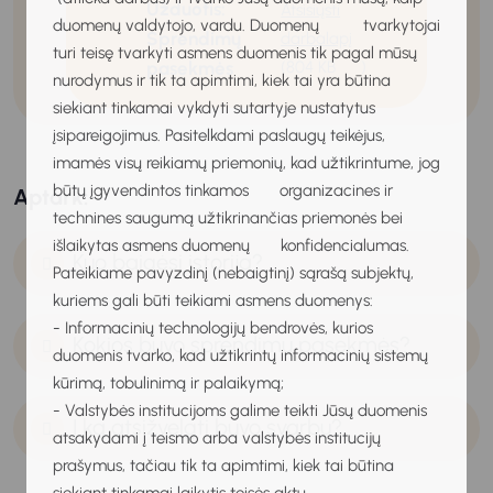
Užduotis:
Atsisiųsti
duomenų valdytojo, vardu. Duomenų tvarkytojai
Sprendimų
darbalapį
turi teisę tvarkyti asmens duomenis tik pagal mūsų
pasekmės
(804 KB
)
nurodymus ir tik ta apimtimi, kiek tai yra būtina
siekiant tinkamai vykdyti sutartyje nustatytus
įsipareigojimus. Pasitelkdami paslaugų teikėjus,
imamės visų reikiamų priemonių, kad užtikrintume, jog
būtų įgyvendintos tinkamos organizacines ir
Aptark:
technines saugumą užtikrinančias priemonės bei
išlaikytas asmens duomenų konfidencialumas.
Kuo baigėsi istorija?
Pateikiame pavyzdinį (nebaigtinį) sąrašą subjektų,
kuriems gali būti teikiami asmens duomenys:
- Informacinių technologijų bendrovės, kurios
Kokios buvo sprendimų pasekmės?
duomenis tvarko, kad užtikrintų informacinių sistemų
kūrimą, tobulinimą ir palaikymą;
- Valstybės institucijoms galime teikti Jūsų duomenis
Į ką atsižvelgti buvo svarbu?
atsakydami į teismo arba valstybės institucijų
prašymus, tačiau tik ta apimtimi, kiek tai būtina