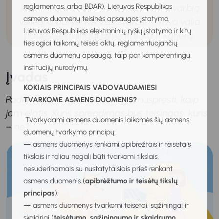
Jei nuspręsi atidėti malonią, bet nesvarbią
reglamentas, arba BDAR), Lietuvos Respublikos
asmens duomenų teisinės apsaugos įstatymo,
veiklą, o darysi tai, kas svarbu, – tavo valia
Lietuvos Respublikos elektroninių ryšių įstatymo ir kitų
padės sėkmingai gyventi ir kurti karjerą.
tiesiogiai taikomų teisės aktų, reglamentuojančių
asmens duomenų apsaugą, taip pat kompetentingų
institucijų nurodymų.
Įvadas
KOKIAIS PRINCIPAIS VADOVAUDAMIESI
Padėk lapiukui Mukiui teisingai nuspręsti, kaip
TVARKOME ASMENS DUOMENIS?
jam elgtis. Kuris sprendimas bus teisingas, kuris
Tvarkydami asmens duomenis laikomės šių asmens
– ne?
duomenų tvarkymo principų:
— asmens duomenys renkami apibrėžtais ir teisėtais
tikslais ir toliau negali būti tvarkomi tikslais,
nesuderinamais su nustatytaisiais prieš renkant
asmens duomenis (
apibrėžtumo ir teisėtų tikslų
principas
);
— asmens duomenys tvarkomi teisėtai, sąžiningai ir
skaidriai (
teisėtumo, sąžiningumo ir skaidrumo