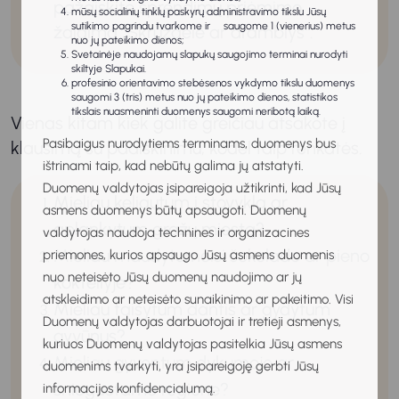
pažaiskite sprendimų priėmimo
mūsų socialinių tinklų paskyrų administravimo tikslu Jūsų
sutikimo pagrindu tvarkome ir saugome 1 (vienerius) metus
žaidimą „Skruzdėlė ar dramblys“.
nuo jų pateikimo dienos;
Svetainėje naudojamų slapukų saugojimo terminai nurodyti
skiltyje Slapukai.
profesinio orientavimo stebėsenos vykdymo tikslu duomenys
saugomi 3 (tris) metus nuo jų pateikimo dienos, statistikos
tikslais nuasmeninti duomenys saugomi neribotą laiką.
Vienas kitam kiek galite greičiau atsakote į
Pasibaigus nurodytiems terminams, duomenys bus
klausimą su paaiškinimu, kodėl taip renkatės.
ištrinami taip, kad nebūtų galima jų atstatyti.
Duomenų valdytojas įsipareigoja užtikrinti, kad Jūsų
Mieliau keliautum į stovyklą ar
asmens duomenys būtų apsaugoti. Duomenų
aplankytum gražų miestą?
valdytojas naudoja technines ir organizacines
Mieliau maudytumeisi šokolade ar pieno
priemones, kurios apsaugo Jūsų asmens duomenis
nuo neteisėto Jūsų duomenų naudojimo ar jų
kokteilyje?
atskleidimo ar neteisėto sunaikinimo ar pakeitimo. Visi
Mieliau taisytum dantis ar gydytum
Duomenų valdytojas darbuotojai ir tretieji asmenys,
gyvūnus?
kuriuos Duomenų valdytojas pasitelkia Jūsų asmens
Mieliau gyventum dykumoje ar
duomenims tvarkyti, yra įsipareigoję gerbti Jūsų
snieguotame regione?
informacijos konfidencialumą.