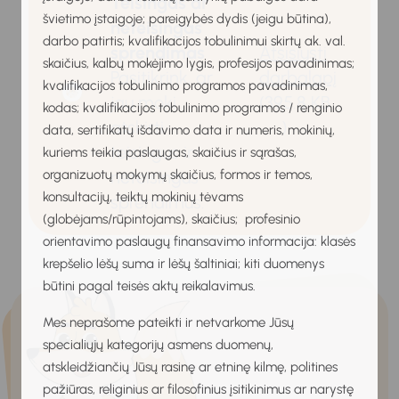
Teisingas ar
švietimo įstaigoje; pareigybės dydis (jeigu būtina),
neteisingas
darbo patirtis; kvalifikacijos tobulinimui skirtų ak. val.
sprendimas
Atsisiųsti
skaičius, kalbų mokėjimo lygis, profesijos pavadinimas;
Pasitikrink, ar
darbalapį
kvalifikacijos tobulinimo programos pavadinimas,
jau moki
(395.8 KB
kodas; kvalifikacijos tobulinimo programos / renginio
atskirti
)
data, sertifikatų išdavimo data ir numeris, mokinių,
teisingus ir
kuriems teikia paslaugas, skaičius ir sąrašas,
neteisingus
organizuotų mokymų skaičius, formos ir temos,
konsultacijų, teiktų mokinių tėvams
sprendimus.
(globėjams/rūpintojams), skaičius; profesinio
orientavimo paslaugų finansavimo informacija: klasės
krepšelio lėšų suma ir lėšų šaltiniai; kiti duomenys
būtini pagal teisės aktų reikalavimus.
Mes neprašome pateikti ir netvarkome Jūsų
specialiųjų kategorijų asmens duomenų,
atskleidžiančių Jūsų rasinę ar etninę kilmę, politines
pažiūras, religinius ar filosofinius įsitikinimus ar narystę