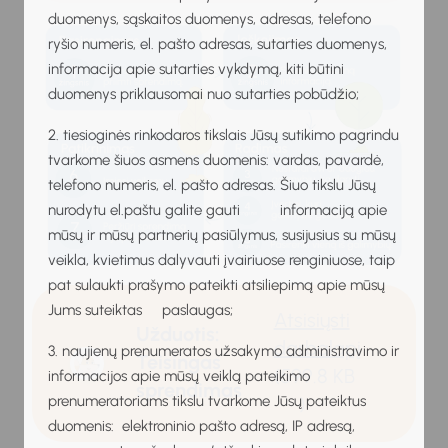
duomenys, sąskaitos duomenys, adresas, telefono
ryšio numeris, el. pašto adresas, sutarties duomenys,
informacija apie sutarties vykdymą, kiti būtini
duomenys priklausomai nuo sutarties pobūdžio;
2. tiesioginės rinkodaros tikslais Jūsų sutikimo pagrindu
tvarkome šiuos asmens duomenis: vardas, pavardė,
telefono numeris, el. pašto adresas. Šiuo tikslu Jūsų
nurodytu el.paštu galite gauti informaciją apie
mūsų ir mūsų partnerių pasiūlymus, susijusius su mūsų
veikla, kvietimus dalyvauti įvairiuose renginiuose, taip
pat sulaukti prašymo pateikti atsiliepimą apie mūsų
Jums suteiktas paslaugas;
Atsisiųsti
Užduotis:
darbalapį
3. naujienų prenumeratos užsakymo administravimo ir
Teisingas
(599.8 KB
informacijos apie mūsų veiklą pateikimo
sprendimas
prenumeratoriams tikslu tvarkome Jūsų pateiktus
)
duomenis: elektroninio pašto adresą, IP adresą,