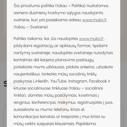
Tobulinsi gebėjimą sąmoningai,
Šia privatumo politika (toliau – Politika) nustatomos
savarankiškai ir
asmens duomenų tvarkymo sąlygos naudojantis
atsakingai apsispręsti kasdienėse
svetaine, kuri yra pasiekiama adresu
www.mukis.lt
situacijose.
(toliau – Svetainė).
Politika taikoma, kai Jūs naudojatės
www.mukis.lt
,
pildydami registracijų ar apklausų formas, tęsdami
naršymą svetainėje, naudojatės svetainėje nurodytais
kontaktais dėl karjeros planavimo paslaugų,
pateikiate mums užklausas, pildote anketas, užsakote
naujienlaiškius, lankotės mūsų socialinių tinklų
paskyrose LinkedIn, YouTube, Instagram, Facebook ir
Sąvokos
kituose socialiniuose tinkluose (toliau – socialiniai
tinklai), domitės mūsų pasiūlymais, kvietimais į
renginius, konferencijas, mokymus, registruojatės į juos,
susisiekiate su mumis telefonu, kitais el.
komunikacijos kanalais ar kreipiatės į mus kitais su
Sprendimo priėmimas
mūsų veikla susijusiais klausimais. Papildoma