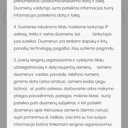
prenumeratos užsakymo/atšaukimo datą ir laiką,
Duomenų valdytojo Jums pateiktos informacijos turinį,
informacijos pateikimo datą ir laiką;
Teisingas ar neteisingas sprendimas?
4. Svetainės tobulinimo tikslu tvarkome lankytojo IP
adresą, tinklo ir vietos duomenis, kai lankytojas
Kiekvienas sprendimas turi pasekmių,
juos suteikia. Duomenys yra renkami slapukų ir kitų
kurios gali paveikti visą gyvenimą.
panašių technologijų pagalba Jūsų sutikimo pagrindu;
Atsakingas sprendimų priėmimas – tai ne
tik siekis išvengti neigiamų pasekmių.
5. įvairių renginių organizavimo ir vykdymo tikslu
Turime pažinti save ir atsižvelgti į šeimą ir
užsiregistravusių ir dalyvaujančių asmenų asmens
duomenys: vardas, pavardė, telefono numeris,
draugus, savo bendruomenę ir pasaulį.
gimimo data (arba amžius), asmens kodas (jeigu
Todėl dažnai reikia daug valios teisingam
būtina), el. pašto adresas, darbovietės arba mokymo
sprendimui priimti.
įstaigos pavadinimas, pareigos, mokinio klasė, kurią
pateikia pats duomenų subjektas, ir kiti pateikti
O kad suprastum, kada sprendimas
duomenys apie trečiuosius asmenis (šeimos narius),
teisingas, o kada – neteisingas, – pažiūrėk
siųsti priminimus el. laiškais, visa kita su tuo susijusi
filmuką apie įvykį magiškoje laboratorijoje.
informacija būtina tinkamam renginio organizavimui;