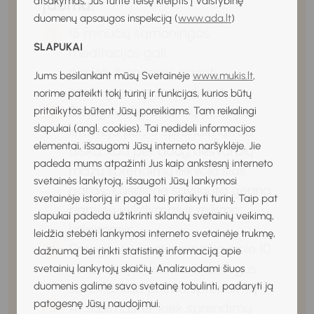
Įdomu!
atsakymas, Jūs turite teisę kreiptis į Valstybinę
duomenų apsaugos inspekciją (
www.ada.lt
)
15 minučių sąmoningos
SLAPUKAI
meditacijos gali
padėti žmonėms priimti
Jums besilankant mūsų Svetainėje
www.mukis.lt
,
protingesnius sprendimus.
norime pateikti tokį turinį ir funkcijas, kurios būtų
Žmogaus sprendimų atsargos
pritaikytos būtent Jūsų poreikiams. Tam reikalingi
slapukai (angl. cookies). Tai nedideli informacijos
ištuštėja po 75 sprendimų.Tad
elementai, išsaugomi Jūsų interneto naršyklėje. Jie
aišku, kad per daug nesvarbių
padeda mums atpažinti Jus kaip ankstesnį interneto
mažų sprendimų eikvoja šias
svetainės lankytoją, išsaugoti Jūsų lankymosi
galias. Kasdienę savijautą gerina
svetainėje istoriją ir pagal tai pritaikyti turinį. Taip pat
pareigų vykdymas ir režimo
slapukai padeda užtikrinti sklandų svetainių veikimą,
laikymasis.
leidžia stebėti lankymosi interneto svetainėje trukmę,
Smegenys apsisprendžia apie 10
dažnumą bei rinkti statistinę informaciją apie
sekundžių anksčiau iki žmogus
svetainių lankytojų skaičių. Analizuodami šiuos
suvokia, kad priima sprendimą.
duomenis galime savo svetainę tobulinti, padaryti ją
patogesnę Jūsų naudojimui.
Ar susimąstei, kiek sprendimų