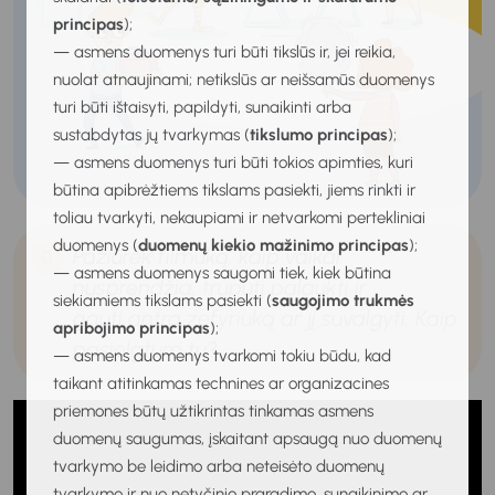
principas
);
— asmens duomenys turi būti tikslūs ir, jei reikia,
nuolat atnaujinami; netikslūs ar neišsamūs duomenys
turi būti ištaisyti, papildyti, sunaikinti arba
sustabdytas jų tvarkymas (
tikslumo principas
);
— asmens duomenys turi būti tokios apimties, kuri
būtina apibrėžtiems tikslams pasiekti, jiems rinkti ir
toliau tvarkyti, nekaupiami ir netvarkomi pertekliniai
duomenys (
duomenų kiekio mažinimo principas
);
Pažiūrėk filmuką, kaip vaikai
— asmens duomenys saugomi tiek, kiek būtina
nusprendžia, truputį palaukti ir
siekiamiems tikslams pasiekti (
saugojimo trukmės
gauti antrą zefyriuką ar jį suvalgyti. Kaip
apribojimo principas
);
pasielgtum tu?
— asmens duomenys tvarkomi tokiu būdu, kad
taikant atitinkamas technines ar organizacines
priemones būtų užtikrintas tinkamas asmens
duomenų saugumas, įskaitant apsaugą nuo duomenų
tvarkymo be leidimo arba neteisėto duomenų
tvarkymo ir nuo netyčinio praradimo, sunaikinimo ar