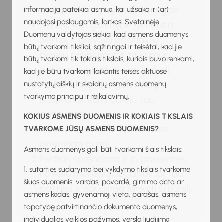
tėveliais, mokytojais ar draugais.
informaciją pateikia asmuo, kai užsako ir (ar)
naudojasi paslaugomis, lankosi Svetainėje.
Įvertini, kuri galimybė geriausia.
Duomenų valdytojas siekia, kad asmens duomenys
Įvertini ir palygini pasirinktų
būtų tvarkomi tiksliai, sąžiningai ir teisėtai, kad jie
būrelių privalumus ir trūkumus,
būtų tvarkomi tik tokiais tikslais, kuriais buvo renkami,
galimus sunkumus juos lankyti.
kad jie būtų tvarkomi laikantis teisės aktuose
Pasirenki vieną iš galimybių.
nustatytų aiškių ir skaidrių asmens duomenų
tvarkymo principų ir reikalavimų.
Nusprendi, kuris būrelis tau
geriausias.
KOKIUS ASMENS DUOMENIS IR KOKIAIS TIKSLAIS
Imiesi veiksmų. Stropiai lankai
TVARKOME JŪSŲ ASMENS DUOMENIS?
pasirinktą būrelį.
Asmens duomenys gali būti tvarkomi šiais tikslais:
Peržiūri sprendimą ir jo pasekmes.
1. sutarties sudarymo bei vykdymo tikslais tvarkome
Po kelių mėnesių apgalvoji, ar tau
šiuos duomenis: vardas, pavardė, gimimo data ar
patinka ir naudinga lankyti šį būrelį.
asmens kodas, gyvenamoji vieta, parašas, asmens
tapatybę patvirtinančio dokumento duomenys,
individualios veiklos pažymos, verslo liudijimo