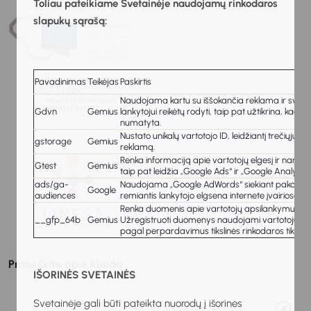
Toliau pateikiame Svetainėje naudojamų rinkodaros
slapukų sąrašą:
Pavadinimas
Teikėjas
Paskirtis
Naudojama kartu su iššokančia reklama ir svetainė
Gdvn
Gemius
lankytojui reikėtų rodyti, taip pat užtikrina, kad
numatyta.
Nustato unikalų vartotojo ID, leidžiantį trečiųjų š
gstorage
Gemius
reklamą.
Renka informaciją apie vartotojų elgesį ir naršy
Gtest
Gemius
taip pat leidžia „Google Ads“ ir „Google Analytics“
ads/ga-
Naudojama „Google AdWords“ siekiant pakartotinai p
Google
audiences
remiantis lankytojo elgsena internete įvairiose sv
Renka duomenis apie vartotojų apsilankymus svet
__gfp_64b
Gemius
Užregistruoti duomenys naudojami vartotojų inte
pagal perpardavimus tikslinės rinkodaros tikslais
Praneškite apie klaidą
IŠORINĖS SVETAINĖS
Svetainėje gali būti pateikta nuorodų į išorines