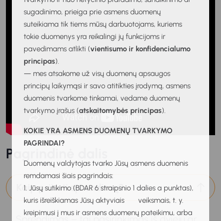
sugadinimo, prieiga prie asmens duomenų
suteikiama tik tiems mūsų darbuotojams, kuriems
tokie duomenys yra reikalingi jų funkcijoms ir
pavedimams atlikti (
vientisumo ir konfidencialumo
principas
).
— mes atsakome už visų duomenų apsaugos
principų laikymąsi ir savo atitikties įrodymą, asmens
duomenis tvarkome tinkamai, vedame duomenų
tvarkymo įrašus (
atskaitomybės principas
).
KOKIE YRA ASMENS DUOMENŲ TVARKYMO
PAGRINDAI?
Pagrindinė dalis
Duomenų valdytojas tvarko Jūsų asmens duomenis
remdamasi šiais pagrindais:
Kaip priimti sprendimą?
1. Jūsų sutikimo (BDAR 6 straipsnio 1 dalies a punktas),
kuris išreiškiamas Jūsų aktyviais veiksmais, t. y.
kreipimusi į mus ir asmens duomenų pateikimu, arba
Sprendimas – tai pasirinkimas iš dviejų ar