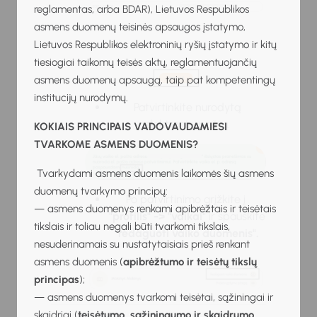
reglamentas, arba BDAR), Lietuvos Respublikos
asmens duomenų teisinės apsaugos įstatymo,
Lietuvos Respublikos elektroninių ryšių įstatymo ir kitų
tiesiogiai taikomų teisės aktų, reglamentuojančių
asmens duomenų apsaugą, taip pat kompetentingų
institucijų nurodymų.
Patvirtinkite nurodytą
elektroninį paštą.
KOKIAIS PRINCIPAIS VADOVAUDAMIESI
TVARKOME ASMENS DUOMENIS?
Tvarkydami asmens duomenis laikomės šių asmens
duomenų tvarkymo principų:
Po patvirtinimo grįžkite į
— asmens duomenys renkami apibrėžtais ir teisėtais
"profilis" -> "vaikai"
ir spauskite
tikslais ir toliau negali būti tvarkomi tikslais,
"redaguoti vaiko duomenis".
nesuderinamais su nustatytaisiais prieš renkant
asmens duomenis (
apibrėžtumo ir teisėtų tikslų
principas
);
— asmens duomenys tvarkomi teisėtai, sąžiningai ir
skaidriai (
teisėtumo, sąžiningumo ir skaidrumo