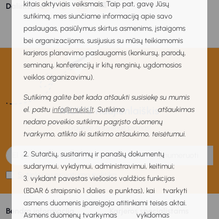
kitais aktyviais veiksmais. Taip pat, gavę Jūsų
Dalintis:
sutikimą, mes siunčiame informaciją apie savo
paslaugas, pasiūlymus skirtus asmenims, įstaigoms
bei organizacijoms, susijusius su mūsų teikiamomis
karjeros planavimo paslaugomis (konkursų, parodų,
seminarų, konferencijų ir kitų renginių, ugdomosios
veiklos organizavimu).
Sutikimą galite bet kada atšaukti susisiekę su mumis
MUKIS naujienlaiškis
el. paštu
info@mukis.lt
. Sutikimo atšaukimas
nedaro poveikio sutikimu pagrįsto duomenų
Gaukite naujienas pirmas!
tvarkymo, atlikto iki sutikimo atšaukimo, teisėtumui.
2. Sutarčių, susitarimų ir panašių dokumentų
Prenumeruoti
sudarymui, vykdymui, administravimui, keitimui;
Sutinku su privatumo politika
3. vykdant pavestas viešosios valdžios funkcijas
(BDAR 6 straipsnio 1 dalies e punktas), kai tvarkyti
asmens duomenis įpareigoja atitinkami teisės aktai.
Bendra informacija
Karjeros specialistams
Asmens duomenų tvarkymas vykdomas