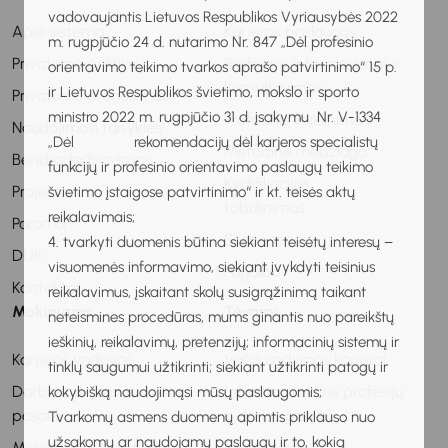
vadovaujantis Lietuvos Respublikos Vyriausybės 2022
Apie sistemą
Karjeros paslaugos
m. rugpjūčio 24 d. nutarimo Nr. 847 „Dėl profesinio
Privatumo politika
Profesinis informavimas ir
orientavimo teikimo tvarkos aprašo patvirtinimo“ 15 p.
konsultavimas
ir Lietuvos Respublikos švietimo, mokslo ir sporto
Privatumo pranešimas
ministro 2022 m. rugpjūčio 31 d. įsakymu Nr. V-1334
Profesinis veiklinimas
Naudojimosi taisyklės
„Dėl rekomendacijų dėl karjeros specialistų
Metodinė medžiaga
Bendradarbiavimas
funkcijų ir profesinio orientavimo paslaugų teikimo
Kvalifikacijos
Projektai
švietimo įstaigose patvirtinimo“ ir kt. teisės aktų
tobulinimas
reikalavimais;
Parama
Stebėsena
4. tvarkyti duomenis būtina siekiant teisėtų interesų –
DUK
visuomenės informavimo, siekiant įvykdyti teisinius
Pagalba
Kontaktai
reikalavimus, įskaitant skolų susigrąžinimą taikant
Mokiniams
Tėvams
neteismines procedūras, mums ginantis nuo pareikštų
ieškinių, reikalavimų, pretenzijų; informacinių sistemų ir
Karjeros vadovas
Vaiko ugdymas karjerai
tinklų saugumui užtikrinti; siekiant užtikrinti patogų ir
Darbo ir profesijų
Informacija apie profesijų
kokybišką naudojimąsi mūsų paslaugomis;
pasaulis
ir darbo pasaulį
Tvarkomų asmens duomenų apimtis priklauso nuo
užsakomų ar naudojamų paslaugų ir to, kokią
Mokymosi ir praktikos
Patarimai ir