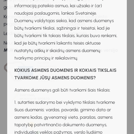
informaciją pateikia asmuo, kai užsako ir (ar)
galimybės
rekomendacijos
naudojasi paslaugomis, lankosi Svetainėje.
Karjeros specialisto
Karjeros specialisto
Duomenų valdytojas siekia, kad asmens duomenys
pagalba
pagalba
būtų tvarkomi tiksliai, sąžiningai ir teisėtai, kad jie
Leidiniai apie karjerą
Renginiai
būtų tvarkomi tik tokiais tikslais, kuriais buvo renkami,
Naudingos nuorodos
kad jie būtų tvarkomi laikantis teisės aktuose
MUKIS remia ir palaiko
Senoji svetainės versija
nustatytų aiškių ir skaidrių asmens duomenų
tvarkymo principų ir reikalavimų.
KOKIUS ASMENS DUOMENIS IR KOKIAIS TIKSLAIS
TVARKOME JŪSŲ ASMENS DUOMENIS?
Asmens duomenys gali būti tvarkomi šiais tikslais:
1. sutarties sudarymo bei vykdymo tikslais tvarkome
šiuos duomenis: vardas, pavardė, gimimo data ar
asmens kodas, gyvenamoji vieta, parašas, asmens
tapatybę patvirtinančio dokumento duomenys,
individualios veiklos pažymos, verslo liudijimo