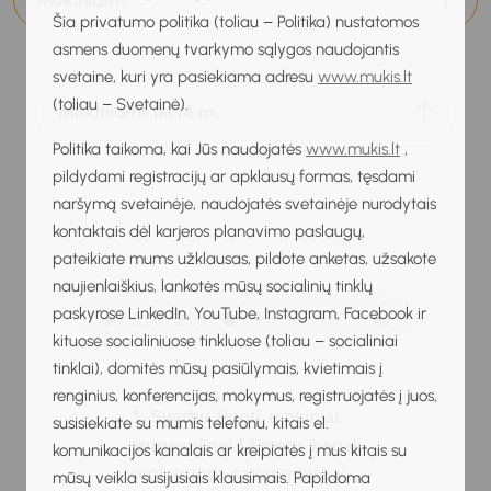
Mokiniams
Šia privatumo politika (toliau – Politika) nustatomos
asmens duomenų tvarkymo sąlygos naudojantis
svetaine, kuri yra pasiekiama adresu
www.mukis.lt
(toliau – Svetainė).
Mokiniams iki 14 m.
Politika taikoma, kai Jūs naudojatės
www.mukis.lt
,
pildydami registracijų ar apklausų formas, tęsdami
naršymą svetainėje, naudojatės svetainėje nurodytais
kontaktais dėl karjeros planavimo paslaugų,
pateikiate mums užklausas, pildote anketas, užsakote
naujienlaiškius, lankotės mūsų socialinių tinklų
paskyrose LinkedIn, YouTube, Instagram, Facebook ir
kituose socialiniuose tinkluose (toliau – socialiniai
tinklai), domitės mūsų pasiūlymais, kvietimais į
renginius, konferencijas, mokymus, registruojatės į juos,
1. Svarbu žinoti, mokiniai
,
susisiekiate su mumis telefonu, kitais el.
jaunesni nei 14 metų
,
negali
komunikacijos kanalais ar kreipiatės į mus kitais su
registruotis savarankiškai
.
mūsų veikla susijusiais klausimais. Papildoma