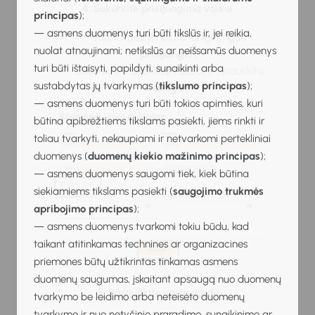
4. Sukurkite prisijungimą vaikui
principas
);
— asmens duomenys turi būti tikslūs ir, jei reikia,
Būtinai pažymėkite langelį
"gali
nuolat atnaujinami; netikslūs ar neišsamūs duomenys
prisijungti";
turi būti ištaisyti, papildyti, sunaikinti arba
Sukurkite vaikui slaptažodį ir spauskite
sustabdytas jų tvarkymas (
tikslumo principas
);
išsaugoti.
— asmens duomenys turi būti tokios apimties, kuri
būtina apibrėžtiems tikslams pasiekti, jiems rinkti ir
toliau tvarkyti, nekaupiami ir netvarkomi pertekliniai
duomenys (
duomenų kiekio mažinimo principas
);
— asmens duomenys saugomi tiek, kiek būtina
siekiamiems tikslams pasiekti (
saugojimo trukmės
apribojimo principas
);
— asmens duomenys tvarkomi tokiu būdu, kad
taikant atitinkamas technines ar organizacines
priemones būtų užtikrintas tinkamas asmens
duomenų saugumas, įskaitant apsaugą nuo duomenų
5. Prisijunkite vaiko vardu
tvarkymo be leidimo arba neteisėto duomenų
tvarkymo ir nuo netyčinio praradimo, sunaikinimo ar