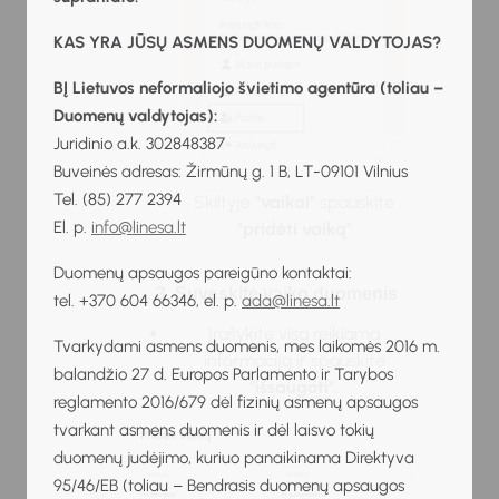
KAS YRA JŪSŲ ASMENS DUOMENŲ VALDYTOJAS?
BĮ Lietuvos neformaliojo švietimo agentūra (toliau –
Duomenų valdytojas):
Juridinio a.k. 302848387
Buveinės adresas: Žirmūnų g. 1 B, LT-09101 Vilnius
Tel. (85) 277 2394
Skiltyje
"vaikai"
spauskite
El. p.
info@linesa.lt
"pridėti vaiką"
Duomenų apsaugos pareigūno kontaktai:
3. Suveskite vaiko duomenis
tel. +370 604 66346, el. p.
ada@linesa.lt
Įrašykite visą reikiamą
Tvarkydami asmens duomenis, mes laikomės 2016 m.
informaciją ir spauskite
balandžio 27 d. Europos Parlamento ir Tarybos
"išsaugoti".
reglamento 2016/679 dėl fizinių asmenų apsaugos
tvarkant asmens duomenis ir dėl laisvo tokių
duomenų judėjimo, kuriuo panaikinama Direktyva
95/46/EB (toliau – Bendrasis duomenų apsaugos