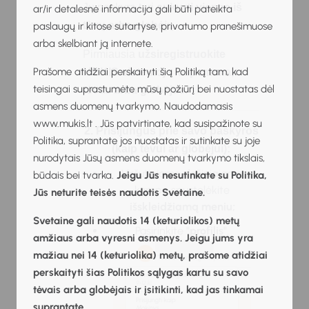
Jų paskyrą turi
sukurti vienas iš
ar/ir detalesnė informacija gali būti pateikta
tėvų arba globėjų
.
paslaugų ir kitose sutartyse, privatumo pranešimuose
arba skelbiant ją internete.
Pirmiausia
užsiregistruokite
Prašome atidžiai perskaityti šią Politiką tam, kad
MUKIS sistemoje kaip mama,
teisingai suprastumėte mūsų požiūrį bei nuostatas dėl
tėvas arba globėjas
.
asmens duomenų tvarkymo. Naudodamasis
www.mukis.lt . Jūs patvirtinate, kad susipažinote su
2. Prisijungus prie savo paskyros
Politika, suprantate jos nuostatas ir sutinkate su joje
(kaip tėvui ar globėjui):
nurodytais Jūsų asmens duomenų tvarkymo tikslais,
Viršutiniame dešiniajame
būdais bei tvarka.
Jeigu Jūs nesutinkate su Politika,
kampe spustelėkite
Jūs neturite teisės naudotis Svetaine.
išskleidžiamą meniu;
Svetaine gali naudotis 14 (keturiolikos) metų
Pasirinkite
"profilis"
.
amžiaus arba vyresni asmenys. Jeigu jums yra
mažiau nei 14 (keturiolika) metų, prašome atidžiai
perskaityti šias Politikos sąlygas kartu su savo
tėvais arba globėjais ir įsitikinti, kad jas tinkamai
suprantate.