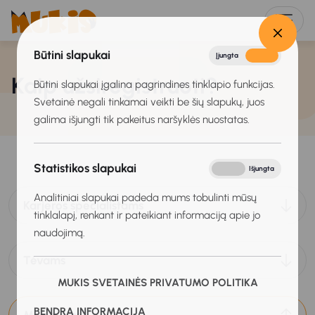
Būtini slapukai
Įjungta
Išjungta
Kaip užsiregistruoti?
Būtini slapukai įgalina pagrindines tinklapio funkcijas.
Svetainė negali tinkamai veikti be šių slapukų, juos
galima išjungti tik pakeitus naršyklės nuostatas.
Statistikos slapukai
Įjungta
Išjungta
Analitiniai slapukai padeda mums tobulinti mūsų
Karjeros specialistams
tinklalapį, renkant ir pateikiant informaciją apie jo
naudojimą.
Tėvams
MUKIS SVETAINĖS PRIVATUMO POLITIKA
BENDRA INFORMACIJA