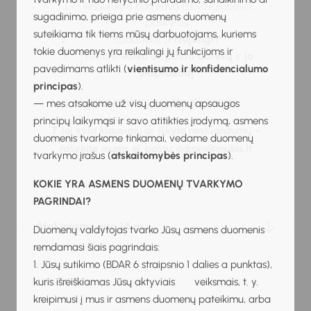
Atsijunkite nuo savo (tėvo/globėjo)
sugadinimo, prieiga prie asmens duomenų
paskyros
suteikiama tik tiems mūsų darbuotojams, kuriems
Spauskite
„Prisijungti“
tokie duomenys yra reikalingi jų funkcijoms ir
Įveskite
vaiko el. pašto adresą
ir
jo
pavedimams atlikti (
vientisumo ir konfidencialumo
slaptažodį
principas
).
✅
Vaiko paskyra sukurta sėkmingai!
— mes atsakome už visų duomenų apsaugos
principų laikymąsi ir savo atitikties įrodymą, asmens
❓
Jei kyla klausimų ar iškyla nesklandumų –
duomenis tvarkome tinkamai, vedame duomenų
rašykite mums el. paštu: admin@mukis.lt
tvarkymo įrašus (
atskaitomybės principas
).
KOKIE YRA ASMENS DUOMENŲ TVARKYMO
PAGRINDAI?
Mokiniams nuo 14 m.
Duomenų valdytojas tvarko Jūsų asmens duomenis
remdamasi šiais pagrindais:
1. Jūsų sutikimo (BDAR 6 straipsnio 1 dalies a punktas),
kuris išreiškiamas Jūsų aktyviais veiksmais, t. y.
kreipimusi į mus ir asmens duomenų pateikimu, arba