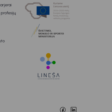
arjerai
 profesijų
sto