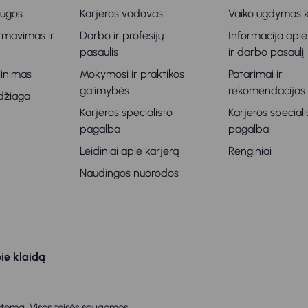
augos
Karjeros vadovas
Vaiko ugdymas k
ormavimas ir
Darbo ir profesijų
Informacija apie
s
pasaulis
ir darbo pasaulį
klinimas
Mokymosi ir praktikos
Patarimai ir
galimybės
rekomendacijos
džiaga
Karjeros specialisto
Karjeros speciali
pagalba
pagalba
Leidiniai apie karjerą
Renginiai
Naudingos nuorodos
ie klaidą
tema. Visos teisės saugomos.