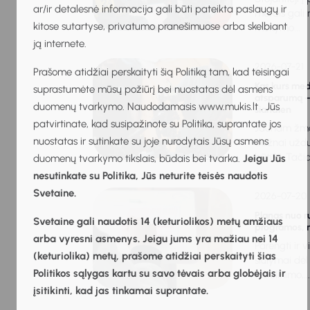
ar/ir detalesnė informacija gali būti pateikta paslaugų ir
metais gali r
kitose sutartyse, privatumo pranešimuose arba skelbiant
mokymo...
ją internete.
2026-07-21
Prašome atidžiai perskaityti šią Politiką tam, kad teisingai
Kas kurs medi
suprastumėte mūsų požiūrį bei nuostatas dėl asmens
atsparumą – t
duomenų tvarkymo. Naudodamasis www.mukis.lt . Jūs
šiandien
patvirtinate, kad susipažinote su Politika, suprantate jos
Jaunam žmog
nuostatas ir sutinkate su joje nurodytais Jūsų asmens
dažnai uždu
būti?“. Tačia
duomenų tvarkymo tikslais, būdais bei tvarka.
Jeigu Jūs
nesutinkate su Politika, Jūs neturite teisės naudotis
Svetaine.
2026-07-20
Planas nuo 
Svetaine gali naudotis 14 (keturiolikos) metų amžiaus
programos, m
arba vyresni asmenys. Jeigu jums yra mažiau nei 14
Parengti ir v
(keturiolika) metų, prašome atidžiai perskaityti šias
siūlymai dė
Politikos sąlygas kartu su savo tėvais arba globėjais ir
tobulinimo,...
įsitikinti, kad jas tinkamai suprantate.