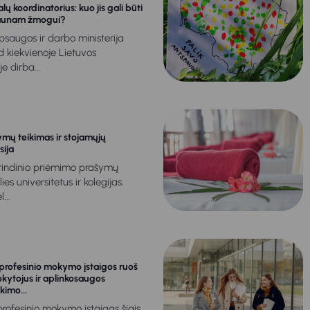
lų koordinatorius: kuo jis gali būti
jaunam žmogui?
psaugos ir darbo ministerija
 kiekvienoje Lietuvos
e dirba...
ymų teikimas ir stojamųjų
ija
rindinio priėmimo prašymų
lies universitetus ir kolegijas.
...
profesinio mokymo įstaigos ruoš
okytojus ir aplinkosaugos
imo...
 profesinio mokymo įstaigas šiais