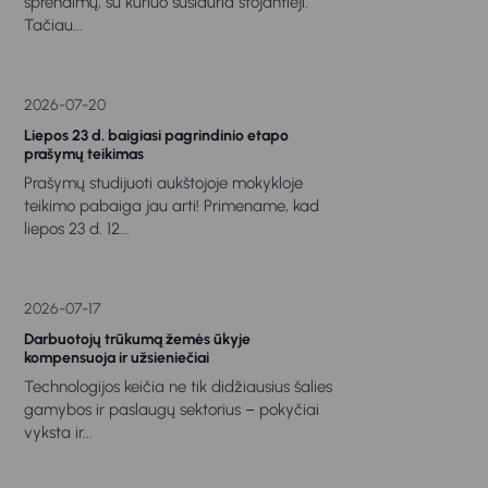
sprendimų, su kuriuo susiduria stojantieji.
Tačiau...
2026-07-20
Liepos 23 d. baigiasi pagrindinio etapo
prašymų teikimas
Prašymų studijuoti aukštojoje mokykloje
teikimo pabaiga jau arti! Primename, kad
liepos 23 d. 12...
2026-07-17
Darbuotojų trūkumą žemės ūkyje
kompensuoja ir užsieniečiai
Technologijos keičia ne tik didžiausius šalies
gamybos ir paslaugų sektorius – pokyčiai
vyksta ir...