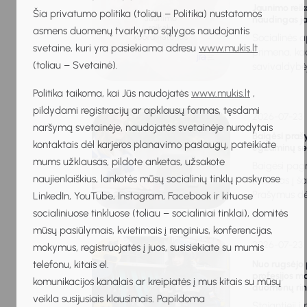
Jaunimo reika
Šia privatumo politika (toliau – Politika) nustatomos
naudingas 
asmens duomenų tvarkymo sąlygos naudojantis
Socialinės a
svetaine, kuri yra pasiekiama adresu
www.mukis.lt
primena, kad
(toliau – Svetainė).
savivaldybėj
Politika taikoma, kai Jūs naudojatės
www.mukis.lt
,
pildydami registracijų ar apklausų formas, tęsdami
2026-07-23
naršymą svetainėje, naudojatės svetainėje nurodytais
Baigėsi praš
kontaktais dėl karjeros planavimo paslaugų, pateikiate
egzaminų ses
mums užklausas, pildote anketas, užsakote
Baigėsi pag
naujienlaiškius, lankotės mūsų socialinių tinklų paskyrose
teikimas į ša
Prašymus dėl
LinkedIn, YouTube, Instagram, Facebook ir kituose
socialiniuose tinkluose (toliau – socialiniai tinklai), domitės
mūsų pasiūlymais, kvietimais į renginius, konferencijas,
2026-07-23
mokymus, registruojatės į juos, susisiekiate su mumis
telefonu, kitais el.
Nuo rugsėjo 
profesijos m
komunikacijos kanalais ar kreipiatės į mus kitais su mūsų
duomenų rink
veikla susijusiais klausimais. Papildoma
Stojantieji į