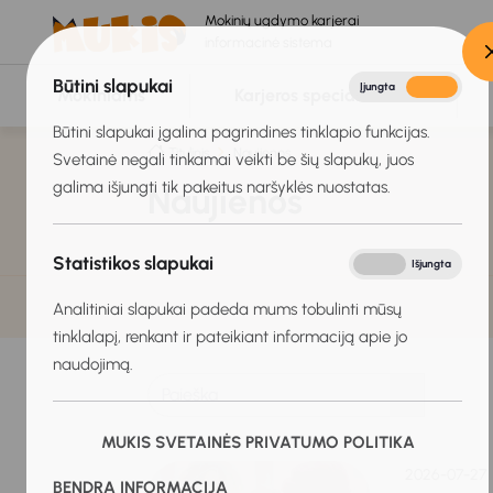
Mokinių ugdymo karjerai
informacinė sistema
Būtini slapukai
Įjungta
Išjungta
Mokiniams
Karjeros specialistams
Būtini slapukai įgalina pagrindines tinklapio funkcijas.
Titulinis
Naujienos
Svetainė negali tinkamai veikti be šių slapukų, juos
galima išjungti tik pakeitus naršyklės nuostatas.
Naujienos
Statistikos slapukai
Įjungta
Išjungta
Analitiniai slapukai padeda mums tobulinti mūsų
tinklalapį, renkant ir pateikiant informaciją apie jo
naudojimą.
MUKIS SVETAINĖS PRIVATUMO POLITIKA
2026-07-27
BENDRA INFORMACIJA