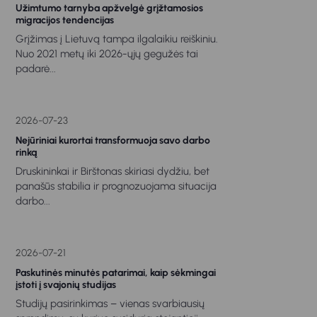
Užimtumo tarnyba apžvelgė grįžtamosios
migracijos tendencijas
Grįžimas į Lietuvą tampa ilgalaikiu reiškiniu.
Nuo 2021 metų iki 2026-ųjų gegužės tai
padarė...
2026-07-23
Nejūriniai kurortai transformuoja savo darbo
rinką
Druskininkai ir Birštonas skiriasi dydžiu, bet
panašūs stabilia ir prognozuojama situacija
darbo...
2026-07-21
Paskutinės minutės patarimai, kaip sėkmingai
įstoti į svajonių studijas
Studijų pasirinkimas – vienas svarbiausių