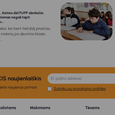
 Aistros dėl PUPP slenksčio:
inimas negali tapti
...
ikai, kai bent trečdalį prasčiau
 mokinių po devintos klasės
..
S naujienlaiškis
kite naujienas pirmas!
Sutinku su privatumo politika
ialistams
Mokiniams
Tėvams