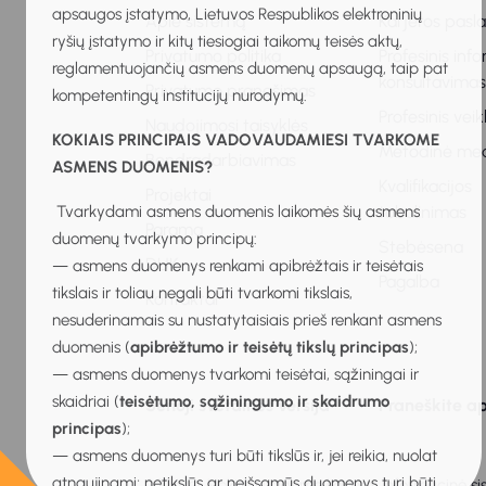
apsaugos įstatymo, Lietuvos Respublikos elektroninių
Apie sistemą
Karjeros pasl
ryšių įstatymo ir kitų tiesiogiai taikomų teisės aktų,
Privatumo politika
Profesinis inf
reglamentuojančių asmens duomenų apsaugą, taip pat
konsultavima
Privatumo pranešimas
kompetentingų institucijų nurodymų.
Profesinis vei
Naudojimosi taisyklės
KOKIAIS PRINCIPAIS VADOVAUDAMIESI TVARKOME
Metodinė me
Bendradarbiavimas
ASMENS DUOMENIS?
Kvalifikacijos
Projektai
Tvarkydami asmens duomenis laikomės šių asmens
tobulinimas
Parama
duomenų tvarkymo principų:
Stebėsena
DUK
— asmens duomenys renkami apibrėžtais ir teisėtais
Pagalba
tikslais ir toliau negali būti tvarkomi tikslais,
Kontaktai
nesuderinamais su nustatytaisiais prieš renkant asmens
duomenis (
apibrėžtumo ir teisėtų tikslų principas
);
— asmens duomenys tvarkomi teisėtai, sąžiningai ir
skaidriai (
teisėtumo, sąžiningumo ir skaidrumo
Senoji svetainės versija
Praneškite ap
principas
);
— asmens duomenys turi būti tikslūs ir, jei reikia, nuolat
atnaujinami; netikslūs ar neišsamūs duomenys turi būti
2026 © Mokinių ugdymo karjerai informacinė sis