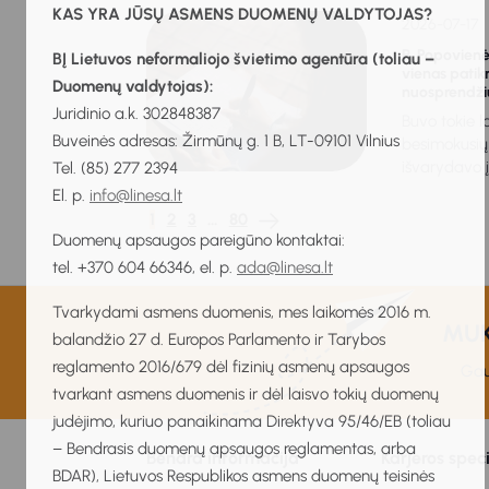
KAS YRA JŪSŲ ASMENS DUOMENŲ VALDYTOJAS?
2026-07-17
R. Popovienė.
BĮ Lietuvos neformaliojo švietimo agentūra (toliau –
vienas patikr
Duomenų valdytojas):
nuosprendžiu
Juridinio a.k. 302848387
Buvo tokie la
Buveinės adresas: Žirmūnų g. 1 B, LT-09101 Vilnius
besimokusių
išvarydavo į.
Tel. (85) 277 2394
El. p.
info@linesa.lt
1
2
3
…
80
Duomenų apsaugos pareigūno kontaktai:
tel. +370 604 66346, el. p.
ada@linesa.lt
Tvarkydami asmens duomenis, mes laikomės 2016 m.
MUKI
balandžio 27 d. Europos Parlamento ir Tarybos
reglamento 2016/679 dėl fizinių asmenų apsaugos
Gau
tvarkant asmens duomenis ir dėl laisvo tokių duomenų
judėjimo, kuriuo panaikinama Direktyva 95/46/EB (toliau
– Bendrasis duomenų apsaugos reglamentas, arba
Bendra informacija
Karjeros spec
BDAR), Lietuvos Respublikos asmens duomenų teisinės