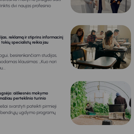
inktis dvi naujas profesinio
jas, reklamą ir stiprins informacinį
okių specialistų reikia jau
ui, besirenkančiam studijas,
odamas klausimas: „Kuo nori
u...
rugsėjo: aiškesnės mokymo
ažiau perteklinio turinio
iešai svarstyti pateikti pirmieji
l bendrųjų ugdymo programų