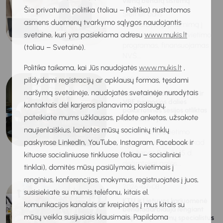
vieną bendrą sistemą
Šia privatumo politika (toliau – Politika) nustatomos
Šiemet dalis
asmens duomenų tvarkymo sąlygos naudojantis
savivaldybių priėmimą į
svetaine, kuri yra pasiekiama adresu
www.mukis.lt
neformaliojo vaikų švietimo
programas, finansuojamas
(toliau – Svetainė).
NVŠ...
Politika taikoma, kai Jūs naudojatės
www.mukis.lt
,
2026-07-08
pildydami registracijų ar apklausų formas, tęsdami
naršymą svetainėje, naudojatės svetainėje nurodytais
Norintys peržiūrėti PUPP ir
VBE pirmosios dalies
kontaktais dėl karjeros planavimo paslaugų,
pakartotinės sesijos atliktas
pateikiate mums užklausas, pildote anketas, užsakote
užduotis – jau...
naujienlaiškius, lankotės mūsų socialinių tinklų
Nacionalinė švietimo
paskyrose LinkedIn, YouTube, Instagram, Facebook ir
agentūra informuoja, kad
nuo liepos 8 d. iki 15 d.
kituose socialiniuose tinkluose (toliau – socialiniai
dešimtokai galės...
tinklai), domitės mūsų pasiūlymais, kvietimais į
renginius, konferencijas, mokymus, registruojatės į juos,
2026-07-08
susisiekiate su mumis telefonu, kitais el.
KTU ir Lietuvos kariuomenė
komunikacijos kanalais ar kreipiatės į mus kitais su
bendradarbiauja rengiant
mūsų veikla susijusiais klausimais. Papildoma
bepiločių sistemų specialistus