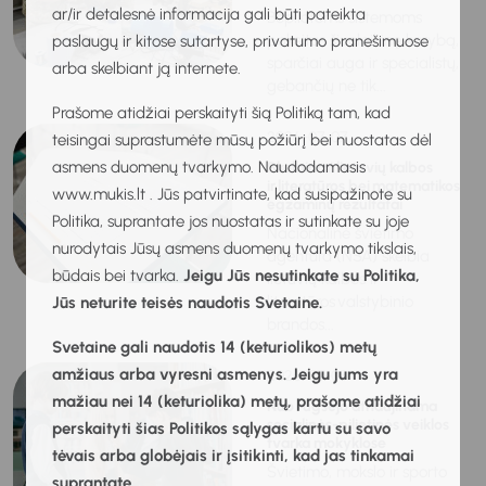
ar/ir detalesnė informacija gali būti pateikta
Bepilotėms sistemoms
pakeitus šiuolaikinę karybą,
paslaugų ir kitose sutartyse, privatumo pranešimuose
sparčiai auga ir specialistų,
arba skelbiant ją internete.
gebančių ne tik...
Prašome atidžiai perskaityti šią Politiką tam, kad
2026-07-07
teisingai suprastumėte mūsų požiūrį bei nuostatas dėl
asmens duomenų tvarkymo. Naudodamasis
Skelbiami lietuvių kalbos
ir literatūros bei matematikos
www.mukis.lt . Jūs patvirtinate, kad susipažinote su
egzaminų rezultatai
Politika, suprantate jos nuostatas ir sutinkate su joje
Nacionalinė švietimo
nurodytais Jūsų asmens duomenų tvarkymo tikslais,
agentūra (NŠA) skelbia
būdais bei tvarka.
Jeigu Jūs nesutinkate su Politika,
lietuvių kalbos ir
literatūros valstybinio
Jūs neturite teisės naudotis Svetaine.
brandos...
Svetaine gali naudotis 14 (keturiolikos) metų
amžiaus arba vyresni asmenys. Jeigu jums yra
2026-07-03
mažiau nei 14 (keturiolika) metų, prašome atidžiai
Nuo rugsėjo atnaujinama
socialinės-pilietinės veiklos
perskaityti šias Politikos sąlygas kartu su savo
tvarka mokyklose
tėvais arba globėjais ir įsitikinti, kad jas tinkamai
Švietimo, mokslo ir sporto
suprantate.