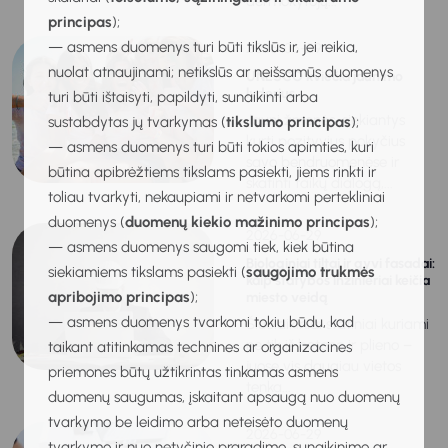
dėl mokytojų...
principas
);
— asmens duomenys turi būti tikslūs ir, jei reikia,
2026-06-29
nuolat atnaujinami; netikslūs ar neišsamūs duomenys
UNESCO kviečia jaunimo
lyderius
turi būti ištaisyti, papildyti, sunaikinti arba
Jauni žmonės, siekiantys
sustabdytas jų tvarkymas (
tikslumo principas
);
kurti pozityvius pokyčius
— asmens duomenys turi būti tokios apimties, kuri
savo bendruomenėse ir
būtina apibrėžtiems tikslams pasiekti, jiems rinkti ir
skatinti taikų dialogą,...
toliau tvarkyti, nekaupiami ir netvarkomi pertekliniai
duomenys (
duomenų kiekio mažinimo principas
);
2026-06-29
— asmens duomenys saugomi tiek, kiek būtina
Biologiniai tiltai ir gyvi fasadai:
siekiamiems tikslams pasiekti (
saugojimo trukmės
kaip statybos inžinieriai keičia
apribojimo principas
);
miesto veidą
— asmens duomenys tvarkomi tokiu būdu, kad
Šiuolaikiniai statiniai kuriami
ne tik iš betono ir plieno –
taikant atitinkamas technines ar organizacines
juose vis daugiau vietos
priemones būtų užtikrintas tinkamas asmens
tenka...
duomenų saugumas, įskaitant apsaugą nuo duomenų
tvarkymo be leidimo arba neteisėto duomenų
2026-06-29
tvarkymo ir nuo netyčinio praradimo, sunaikinimo ar