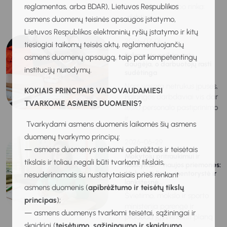
reglamentas, arba BDAR), Lietuvos Respublikos
kaip keičiasi darbo rinka:
„dirbtinis...
asmens duomenų teisinės apsaugos įstatymo,
Lietuvos Respublikos elektroninių ryšių įstatymo ir kitų
2026-07-01
tiesiogiai taikomų teisės aktų, reglamentuojančių
Palangoje poilsiautojų
asmens duomenų apsaugą, taip pat kompetentingų
daugėja, o darbuotojų rasti
institucijų nurodymų.
sudėtinga
Nors vasara netrukus įpusės,
KOKIAIS PRINCIPAIS VADOVAUDAMIESI
Palangos darbdaviai vis dar
TVARKOME ASMENS DUOMENIS?
ieško personalo pastiprinimo
ir...
Tvarkydami asmens duomenis laikomės šių asmens
duomenų tvarkymo principų:
2026-06-29
— asmens duomenys renkami apibrėžtais ir teisėtais
Mokytojų pritraukimui ir
tikslais ir toliau negali būti tvarkomi tikslais,
išlaikymui – naujos priemonės:
Mokytojų linija, mentorystė ir
nesuderinamais su nustatytaisiais prieš renkant
lankstesnė...
asmens duomenis (
apibrėžtumo ir teisėtų tikslų
Švietimo, mokslo ir sporto
principas
);
ministerija parengė ir
— asmens duomenys tvarkomi teisėtai, sąžiningai ir
pradeda įgyvendinti planą
skaidriai (
teisėtumo, sąžiningumo ir skaidrumo