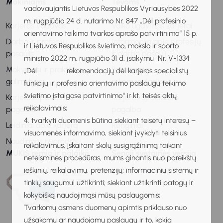
Mokiniams
Tėvams
vadovaujantis Lietuvos Respublikos Vyriausybės 2022
m. rugpjūčio 24 d. nutarimo Nr. 847 „Dėl profesinio
Karjeros vadovas
Vaiko ugdymas karjerai
orientavimo teikimo tvarkos aprašo patvirtinimo“ 15 p.
Darbo ir profesijų
Informacija apie profesijų
ir Lietuvos Respublikos švietimo, mokslo ir sporto
pasaulis
ir darbo pasaulį
ministro 2022 m. rugpjūčio 31 d. įsakymu Nr. V-1334
Mokymosi ir praktikos
Patarimai ir
„Dėl rekomendacijų dėl karjeros specialistų
galimybės
rekomendacijos
funkcijų ir profesinio orientavimo paslaugų teikimo
švietimo įstaigose patvirtinimo“ ir kt. teisės aktų
Karjeros specialisto
Karjeros specialisto
reikalavimais;
pagalba
pagalba
4. tvarkyti duomenis būtina siekiant teisėtų interesų –
Leidiniai apie karjerą
Renginiai
visuomenės informavimo, siekiant įvykdyti teisinius
Naudingos nuorodos
reikalavimus, įskaitant skolų susigrąžinimą taikant
MUKIS remia ir palaiko
Senoji svetainės versija
neteismines procedūras, mums ginantis nuo pareikštų
ieškinių, reikalavimų, pretenzijų; informacinių sistemų ir
tinklų saugumui užtikrinti; siekiant užtikrinti patogų ir
kokybišką naudojimąsi mūsų paslaugomis;
Tvarkomų asmens duomenų apimtis priklauso nuo
užsakomų ar naudojamų paslaugų ir to, kokią