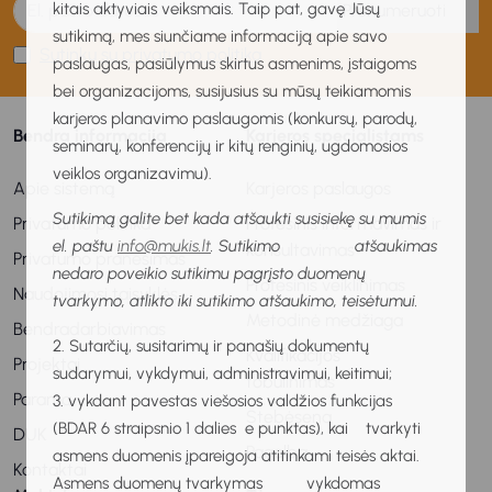
kitais aktyviais veiksmais. Taip pat, gavę Jūsų
Prenumeruoti
sutikimą, mes siunčiame informaciją apie savo
Sutinku su privatumo politika
paslaugas, pasiūlymus skirtus asmenims, įstaigoms
bei organizacijoms, susijusius su mūsų teikiamomis
karjeros planavimo paslaugomis (konkursų, parodų,
Bendra informacija
Karjeros specialistams
seminarų, konferencijų ir kitų renginių, ugdomosios
veiklos organizavimu).
Apie sistemą
Karjeros paslaugos
Sutikimą galite bet kada atšaukti susisiekę su mumis
Privatumo politika
Profesinis informavimas ir
el. paštu
info@mukis.lt
. Sutikimo atšaukimas
konsultavimas
Privatumo pranešimas
nedaro poveikio sutikimu pagrįsto duomenų
Profesinis veiklinimas
Naudojimosi taisyklės
tvarkymo, atlikto iki sutikimo atšaukimo, teisėtumui.
Metodinė medžiaga
Bendradarbiavimas
2. Sutarčių, susitarimų ir panašių dokumentų
Kvalifikacijos
Projektai
sudarymui, vykdymui, administravimui, keitimui;
tobulinimas
Parama
3. vykdant pavestas viešosios valdžios funkcijas
Stebėsena
(BDAR 6 straipsnio 1 dalies e punktas), kai tvarkyti
DUK
Pagalba
asmens duomenis įpareigoja atitinkami teisės aktai.
Kontaktai
Asmens duomenų tvarkymas vykdomas