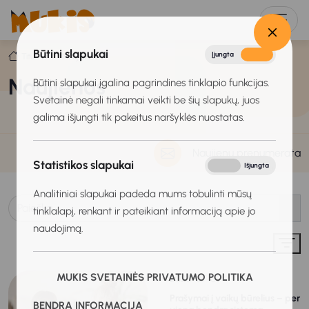
Būtini slapukai
Įjungta
Išjungta
Titulinis
Naujienos
Naujienos
Būtini slapukai įgalina pagrindines tinklapio funkcijas.
Svetainė negali tinkamai veikti be šių slapukų, juos
galima išjungti tik pakeitus naršyklės nuostatas.
Naujienų prenumerata
Statistikos slapukai
Įjungta
Išjungta
Analitiniai slapukai padeda mums tobulinti mūsų
tinklalapį, renkant ir pateikiant informaciją apie jo
naudojimą.
MUKIS SVETAINĖS PRIVATUMO POLITIKA
2026-07-09
Prašymai į vaikų būrelius – per
BENDRA INFORMACIJA