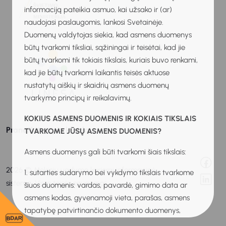
informaciją pateikia asmuo, kai užsako ir (ar)
naudojasi paslaugomis, lankosi Svetainėje.
Duomenų valdytojas siekia, kad asmens duomenys
būtų tvarkomi tiksliai, sąžiningai ir teisėtai, kad jie
būtų tvarkomi tik tokiais tikslais, kuriais buvo renkami,
kad jie būtų tvarkomi laikantis teisės aktuose
nustatytų aiškių ir skaidrių asmens duomenų
tvarkymo principų ir reikalavimų.
KOKIUS ASMENS DUOMENIS IR KOKIAIS TIKSLAIS
Praneškite apie klaidą
TVARKOME JŪSŲ ASMENS DUOMENIS?
Asmens duomenys gali būti tvarkomi šiais tikslais:
2026 © Mokinių ugdymo karjerai informacinė
1. sutarties sudarymo bei vykdymo tikslais tvarkome
sistema. Visos teisės saugomos.
šiuos duomenis: vardas, pavardė, gimimo data ar
asmens kodas, gyvenamoji vieta, parašas, asmens
tapatybę patvirtinančio dokumento duomenys,
BDAR
individualios veiklos pažymos, verslo liudijimo