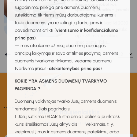
Kaune auga robotikos
sugadinimo, prieiga prie asmens duomenų
specialistų poreikis – įmonės
suteikiama tik tiems mūsų darbuotojams, kuriems
laukia jaunųjų talentų
tokie duomenys yra reikalingi jų funkcijoms ir
Skaičiuojama, kad iki 2030
m. visame pasaulyje trūks
pavedimams atlikti (
vientisumo ir konfidencialumo
apie 85 mln. robotikos
principas
).
specialistų. Toks...
— mes atsakome už visų duomenų apsaugos
principų laikymąsi ir savo atitikties įrodymą, asmens
1
2
3
4
5
…
80
duomenis tvarkome tinkamai, vedame duomenų
tvarkymo įrašus (
atskaitomybės principas
).
KOKIE YRA ASMENS DUOMENŲ TVARKYMO
PAGRINDAI?
Duomenų valdytojas tvarko Jūsų asmens duomenis
remdamasi šiais pagrindais:
MUKIS naujienlaiškis
1. Jūsų sutikimo (BDAR 6 straipsnio 1 dalies a punktas),
Gaukite naujienas pirmas!
kuris išreiškiamas Jūsų aktyviais veiksmais, t. y.
kreipimusi į mus ir asmens duomenų pateikimu, arba