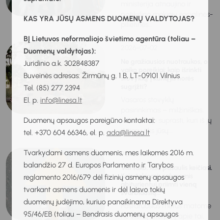
ministerija atnaujino ir
patikslino mokinių socialinės-
KAS YRA JŪSŲ ASMENS DUOMENŲ VALDYTOJAS?
pilietinės...
BĮ Lietuvos neformaliojo švietimo agentūra (toliau –
2026-07-02
Duomenų valdytojas):
Ne gražiausios nuotraukos, o
Juridinio a.k. 302848387
vaiko poreikiai: kaip išrinkti
Buveinės adresas: Žirmūnų g. 1 B, LT-09101 Vilnius
stovyklą, į kurią jis norės
sugrįžti?
Tel. (85) 277 2394
Vasaros stovyklų
El. p.
info@linesa.lt
pasirinkimas – milžiniškas,
Duomenų apsaugos pareigūno kontaktai:
tačiau kaip suprasti, kuri iš jų
iš tiesų tiks jūsų...
tel. +370 604 66346, el. p.
ada@linesa.lt
Tvarkydami asmens duomenis, mes laikomės 2016 m.
2026-07-02
balandžio 27 d. Europos Parlamento ir Tarybos
Visi sako, kad pasaulis keičiasi.
Kaip tokiomis sąlygomis
reglamento 2016/679 dėl fizinių asmenų apsaugos
abiturientui priimti vieną
tvarkant asmens duomenis ir dėl laisvo tokių
svarbiausių...
duomenų judėjimo, kuriuo panaikinama Direktyva
Pastaruosius metus matome
95/46/EB (toliau – Bendrasis duomenų apsaugos
ne vieną straipsnį apie tai,