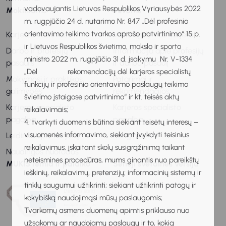
vadovaujantis Lietuvos Respublikos Vyriausybės 2022
Mokiniams
Tėvams
m. rugpjūčio 24 d. nutarimo Nr. 847 „Dėl profesinio
orientavimo teikimo tvarkos aprašo patvirtinimo“ 15 p.
Karjeros vadovas
Vaiko ugdymas karjerai
ir Lietuvos Respublikos švietimo, mokslo ir sporto
Darbo ir profesijų
Informacija apie profesijų
ministro 2022 m. rugpjūčio 31 d. įsakymu Nr. V-1334
pasaulis
ir darbo pasaulį
„Dėl rekomendacijų dėl karjeros specialistų
Mokymosi ir praktikos
Patarimai ir
funkcijų ir profesinio orientavimo paslaugų teikimo
galimybės
rekomendacijos
švietimo įstaigose patvirtinimo“ ir kt. teisės aktų
Karjeros specialisto
Karjeros specialisto
reikalavimais;
pagalba
pagalba
4. tvarkyti duomenis būtina siekiant teisėtų interesų –
visuomenės informavimo, siekiant įvykdyti teisinius
Leidiniai apie karjerą
Renginiai
reikalavimus, įskaitant skolų susigrąžinimą taikant
Naudingos nuorodos
neteismines procedūras, mums ginantis nuo pareikštų
MUKIS remia ir palaiko
Senoji svetainės versija
ieškinių, reikalavimų, pretenzijų; informacinių sistemų ir
tinklų saugumui užtikrinti; siekiant užtikrinti patogų ir
kokybišką naudojimąsi mūsų paslaugomis;
Tvarkomų asmens duomenų apimtis priklauso nuo
užsakomų ar naudojamų paslaugų ir to, kokią