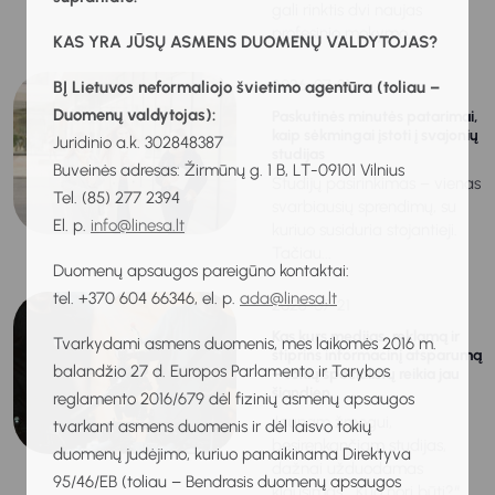
gali rinktis dvi naujas
profesinio mokymo...
KAS YRA JŪSŲ ASMENS DUOMENŲ VALDYTOJAS?
2026-07-21
BĮ Lietuvos neformaliojo švietimo agentūra (toliau –
Duomenų valdytojas):
Paskutinės minutės patarimai,
kaip sėkmingai įstoti į svajonių
Juridinio a.k. 302848387
studijas
Buveinės adresas: Žirmūnų g. 1 B, LT-09101 Vilnius
Studijų pasirinkimas – vienas
Tel. (85) 277 2394
svarbiausių sprendimų, su
El. p.
info@linesa.lt
kuriuo susiduria stojantieji.
Tačiau...
Duomenų apsaugos pareigūno kontaktai:
tel. +370 604 66346, el. p.
ada@linesa.lt
2026-07-21
Kas kurs medijas, reklamą ir
Tvarkydami asmens duomenis, mes laikomės 2016 m.
stiprins informacinį atsparumą
balandžio 27 d. Europos Parlamento ir Tarybos
– tokių specialistų reikia jau
šiandien
reglamento 2016/679 dėl fizinių asmenų apsaugos
Jaunam žmogui,
tvarkant asmens duomenis ir dėl laisvo tokių
besirenkančiam studijas,
duomenų judėjimo, kuriuo panaikinama Direktyva
dažnai užduodamas
95/46/EB (toliau – Bendrasis duomenų apsaugos
klausimas: „Kuo nori būti?“.