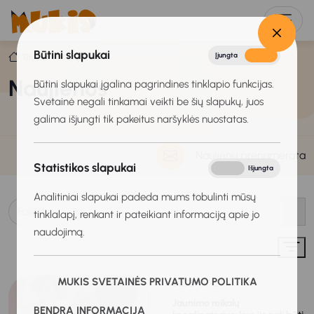
Būtini slapukai
Įjungta
Išjungta
Titulinis
Naujienos
Naujienos
Būtini slapukai įgalina pagrindines tinklapio funkcijas.
Svetainė negali tinkamai veikti be šių slapukų, juos
galima išjungti tik pakeitus naršyklės nuostatas.
Naujienų prenumerata
Statistikos slapukai
Įjungta
Išjungta
Analitiniai slapukai padeda mums tobulinti mūsų
tinklalapį, renkant ir pateikiant informaciją apie jo
naudojimą.
MUKIS SVETAINĖS PRIVATUMO POLITIKA
2026-07-27
Jaunimo reikalų
BENDRA INFORMACIJA