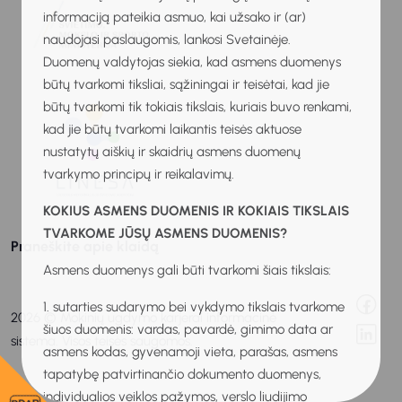
informaciją pateikia asmuo, kai užsako ir (ar)
naudojasi paslaugomis, lankosi Svetainėje.
Duomenų valdytojas siekia, kad asmens duomenys
būtų tvarkomi tiksliai, sąžiningai ir teisėtai, kad jie
būtų tvarkomi tik tokiais tikslais, kuriais buvo renkami,
kad jie būtų tvarkomi laikantis teisės aktuose
nustatytų aiškių ir skaidrių asmens duomenų
tvarkymo principų ir reikalavimų.
KOKIUS ASMENS DUOMENIS IR KOKIAIS TIKSLAIS
TVARKOME JŪSŲ ASMENS DUOMENIS?
Praneškite apie klaidą
Asmens duomenys gali būti tvarkomi šiais tikslais:
1. sutarties sudarymo bei vykdymo tikslais tvarkome
2026 © Mokinių ugdymo karjerai informacinė
šiuos duomenis: vardas, pavardė, gimimo data ar
sistema. Visos teisės saugomos.
asmens kodas, gyvenamoji vieta, parašas, asmens
tapatybę patvirtinančio dokumento duomenys,
individualios veiklos pažymos, verslo liudijimo