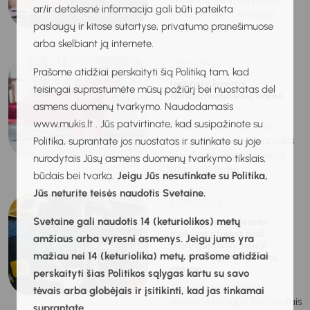
ar/ir detalesnė informacija gali būti pateikta
universitetus ir kolegijas.
paslaugų ir kitose sutartyse, privatumo pranešimuose
Prašymus dėl...
arba skelbiant ją internete.
2026-07-23
Prašome atidžiai perskaityti šią Politiką tam, kad
Nejūriniai kurortai
teisingai suprastumėte mūsų požiūrį bei nuostatas dėl
transformuoja savo darbo
asmens duomenų tvarkymo. Naudodamasis
rinką
www.mukis.lt . Jūs patvirtinate, kad susipažinote su
Druskininkai ir Birštonas
skiriasi dydžiu, bet panašūs
Politika, suprantate jos nuostatas ir sutinkate su joje
stabilia ir prognozuojama
nurodytais Jūsų asmens duomenų tvarkymo tikslais,
situacija darbo...
būdais bei tvarka.
Jeigu Jūs nesutinkate su Politika,
Jūs neturite teisės naudotis Svetaine.
2026-07-23
Svetaine gali naudotis 14 (keturiolikos) metų
Nuo rugsėjo profesinio
mokymo įstaigos ruoš
amžiaus arba vyresni asmenys. Jeigu jums yra
profesijos mokytojus ir
mažiau nei 14 (keturiolika) metų, prašome atidžiai
aplinkosaugos duomenų
rinkimo...
perskaityti šias Politikos sąlygas kartu su savo
Stojantieji į profesinio
tėvais arba globėjais ir įsitikinti, kad jas tinkamai
mokymo įstaigas šiais metais
suprantate.