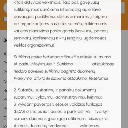
kitais aktyviais veiksmais. Taip pat, gavę Jūsų
Prenumeruoti
sutikimą, mes siunčiame informaciją apie savo
paslaugas, pasiūlymus skirtus asmenims, įstaigoms
Sutinku su privatumo politika
bei organizacijoms, susijusius su mūsų teikiamomis
karjeros planavimo paslaugomis (konkursų, parodų,
seminarų, konferencijų ir kitų renginių, ugdomosios
Bendra informacija
Karjeros specialistams
veiklos organizavimu).
Apie sistemą
Karjeros paslaugos
Sutikimą galite bet kada atšaukti susisiekę su mumis
Privatumo politika
Profesinis informavimas ir
el. paštu
info@mukis.lt
. Sutikimo atšaukimas
konsultavimas
nedaro poveikio sutikimu pagrįsto duomenų
Privatumo pranešimas
tvarkymo, atlikto iki sutikimo atšaukimo, teisėtumui.
Profesinis veiklinimas
Naudojimosi taisyklės
Metodinė medžiaga
2. Sutarčių, susitarimų ir panašių dokumentų
Bendradarbiavimas
sudarymui, vykdymui, administravimui, keitimui;
Kvalifikacijos
Projektai
tobulinimas
3. vykdant pavestas viešosios valdžios funkcijas
Parama
(BDAR 6 straipsnio 1 dalies e punktas), kai tvarkyti
Stebėsena
DUK
asmens duomenis įpareigoja atitinkami teisės aktai.
Pagalba
Asmens duomenų tvarkymas vykdomas
Kontaktai