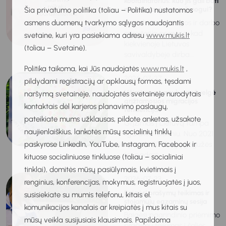
koordinatorius: kuo jis gali būti
naudingas jaunam žmogui?
Šia privatumo politika (toliau – Politika) nustatomos
asmens duomenų tvarkymo sąlygos naudojantis
Socialinės apsaugos ir darbo
ministerija primena, kad
svetaine, kuri yra pasiekiama adresu
www.mukis.lt
kiekvienoje Lietuvos
(toliau – Svetainė).
savivaldybėje dirba...
Politika taikoma, kai Jūs naudojatės
www.mukis.lt
,
2026-07-27
pildydami registracijų ar apklausų formas, tęsdami
Užimtumo tarnyba apžvelgė
naršymą svetainėje, naudojatės svetainėje nurodytais
grįžtamosios migracijos
kontaktais dėl karjeros planavimo paslaugų,
tendencijas
pateikiate mums užklausas, pildote anketas, užsakote
Grįžimas į Lietuvą tampa
naujienlaiškius, lankotės mūsų socialinių tinklų
ilgalaikiu reiškiniu. Nuo 2021
paskyrose LinkedIn, YouTube, Instagram, Facebook ir
metų iki 2026-ųjų gegužės
tai padarė...
kituose socialiniuose tinkluose (toliau – socialiniai
tinklai), domitės mūsų pasiūlymais, kvietimais į
2026-07-23
renginius, konferencijas, mokymus, registruojatės į juos,
Baigėsi prašymų teikimas ir
susisiekiate su mumis telefonu, kitais el.
stojamųjų egzaminų sesija
komunikacijos kanalais ar kreipiatės į mus kitais su
Baigėsi pagrindinio priėmimo
mūsų veikla susijusiais klausimais. Papildoma
prašymų teikimas į šalies