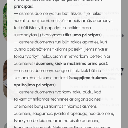
2026-07-17
principas
);
Darbuotojų trūkumą žemės
— asmens duomenys turi būti tikslūs ir, jei reikia,
ūkyje kompensuoja ir
nuolat atnaujinami; netikslūs ar neišsamūs duomenys
užsieniečiai
turi būti ištaisyti, papildyti, sunaikinti arba
Technologijos keičia ne tik
sustabdytas jų tvarkymas (
tikslumo principas
);
didžiausius šalies gamybos ir
paslaugų sektorius –
— asmens duomenys turi būti tokios apimties, kuri
pokyčiai vyksta ir...
būtina apibrėžtiems tikslams pasiekti, jiems rinkti ir
toliau tvarkyti, nekaupiami ir netvarkomi pertekliniai
2026-07-17
duomenys (
duomenų kiekio mažinimo principas
);
R. Popovienė. Aistros dėl PUPP
— asmens duomenys saugomi tiek, kiek būtina
slenksčio: vienas patikrinimas
siekiamiems tikslams pasiekti (
saugojimo trukmės
negali tapti nuosprendžiu...
apribojimo principas
);
Buvo tokie laikai, kai bent
— asmens duomenys tvarkomi tokiu būdu, kad
trečdalį prasčiau
besimokusių mokinių po
taikant atitinkamas technines ar organizacines
devintos klasės išvarydavo
priemones būtų užtikrintas tinkamas asmens
į...
duomenų saugumas, įskaitant apsaugą nuo duomenų
tvarkymo be leidimo arba neteisėto duomenų
2026-07-16
tvarkymo ir nuo netyčinio praradimo, sunaikinimo ar