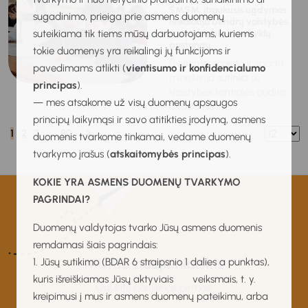
ŠMSM: įtraukusis ugdymas
sugadinimo, prieiga prie asmens duomenų
reikalauja bendrų valstybės,
suteikiama tik tiems mūsų darbuotojams, kuriems
savivaldybių ir mokyklų
pastangų
tokie duomenys yra reikalingi jų funkcijoms ir
Švietimo, mokslo ir sporto
pavedimams atlikti (
vientisumo ir konfidencialumo
ministerija sutinka su
principas
).
Valstybės kontrolės audito
— mes atsakome už visų duomenų apsaugos
išvadomis ir...
principų laikymąsi ir savo atitikties įrodymą, asmens
1
2
3
…
80
duomenis tvarkome tinkamai, vedame duomenų
tvarkymo įrašus (
atskaitomybės principas
).
KOKIE YRA ASMENS DUOMENŲ TVARKYMO
PAGRINDAI?
Duomenų valdytojas tvarko Jūsų asmens duomenis
remdamasi šiais pagrindais:
MUKIS naujienlaiškis
1. Jūsų sutikimo (BDAR 6 straipsnio 1 dalies a punktas),
kuris išreiškiamas Jūsų aktyviais veiksmais, t. y.
Gaukite naujienas pirmas!
kreipimusi į mus ir asmens duomenų pateikimu, arba