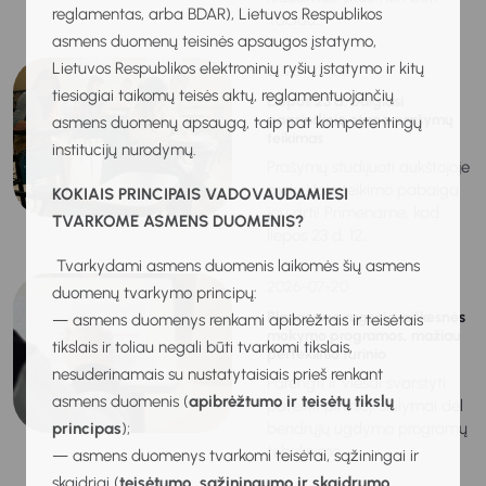
reglamentas, arba BDAR), Lietuvos Respublikos
Tačiau...
asmens duomenų teisinės apsaugos įstatymo,
Lietuvos Respublikos elektroninių ryšių įstatymo ir kitų
2026-07-20
tiesiogiai taikomų teisės aktų, reglamentuojančių
Liepos 23 d. baigiasi
pagrindinio etapo prašymų
asmens duomenų apsaugą, taip pat kompetentingų
teikimas
institucijų nurodymų.
Prašymų studijuoti aukštojoje
mokykloje teikimo pabaiga
KOKIAIS PRINCIPAIS VADOVAUDAMIESI
jau arti! Primename, kad
TVARKOME ASMENS DUOMENIS?
liepos 23 d. 12...
Tvarkydami asmens duomenis laikomės šių asmens
2026-07-20
duomenų tvarkymo principų:
Planas nuo rugsėjo: aiškesnės
— asmens duomenys renkami apibrėžtais ir teisėtais
mokymo programos, mažiau
tikslais ir toliau negali būti tvarkomi tikslais,
perteklinio turinio
nesuderinamais su nustatytaisiais prieš renkant
Parengti ir viešai svarstyti
asmens duomenis (
apibrėžtumo ir teisėtų tikslų
pateikti pirmieji siūlymai dėl
principas
);
bendrųjų ugdymo programų
tobulinimo,...
— asmens duomenys tvarkomi teisėtai, sąžiningai ir
skaidriai (
teisėtumo, sąžiningumo ir skaidrumo