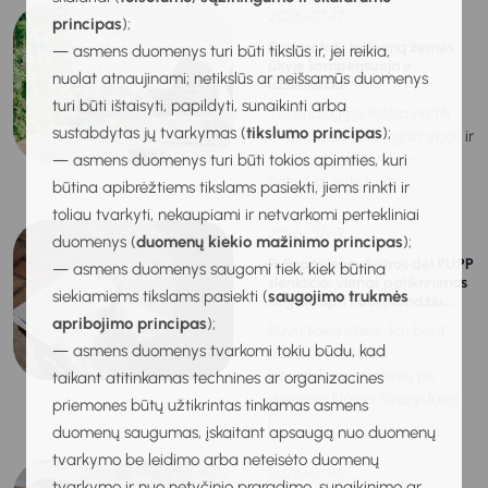
2026-07-17
principas
);
Darbuotojų trūkumą žemės
— asmens duomenys turi būti tikslūs ir, jei reikia,
ūkyje kompensuoja ir
nuolat atnaujinami; netikslūs ar neišsamūs duomenys
užsieniečiai
turi būti ištaisyti, papildyti, sunaikinti arba
Technologijos keičia ne tik
sustabdytas jų tvarkymas (
tikslumo principas
);
didžiausius šalies gamybos ir
paslaugų sektorius –
— asmens duomenys turi būti tokios apimties, kuri
pokyčiai vyksta ir...
būtina apibrėžtiems tikslams pasiekti, jiems rinkti ir
toliau tvarkyti, nekaupiami ir netvarkomi pertekliniai
2026-07-17
duomenys (
duomenų kiekio mažinimo principas
);
R. Popovienė. Aistros dėl PUPP
— asmens duomenys saugomi tiek, kiek būtina
slenksčio: vienas patikrinimas
siekiamiems tikslams pasiekti (
saugojimo trukmės
negali tapti nuosprendžiu...
apribojimo principas
);
Buvo tokie laikai, kai bent
— asmens duomenys tvarkomi tokiu būdu, kad
trečdalį prasčiau
besimokusių mokinių po
taikant atitinkamas technines ar organizacines
devintos klasės išvarydavo
priemones būtų užtikrintas tinkamas asmens
į...
duomenų saugumas, įskaitant apsaugą nuo duomenų
tvarkymo be leidimo arba neteisėto duomenų
2026-07-16
tvarkymo ir nuo netyčinio praradimo, sunaikinimo ar