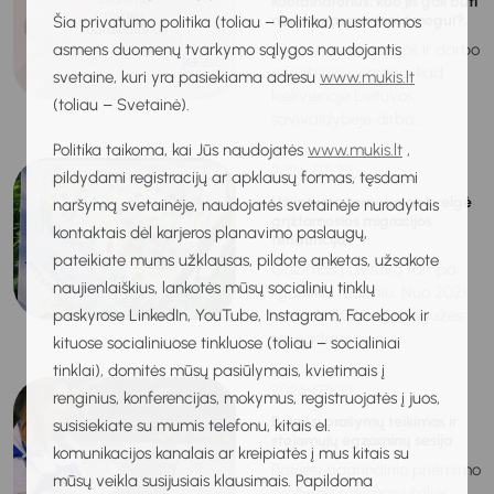
koordinatorius: kuo jis gali būti
naudingas jaunam žmogui?
Šia privatumo politika (toliau – Politika) nustatomos
asmens duomenų tvarkymo sąlygos naudojantis
Socialinės apsaugos ir darbo
ministerija primena, kad
svetaine, kuri yra pasiekiama adresu
www.mukis.lt
kiekvienoje Lietuvos
(toliau – Svetainė).
savivaldybėje dirba...
Politika taikoma, kai Jūs naudojatės
www.mukis.lt
,
2026-07-27
pildydami registracijų ar apklausų formas, tęsdami
Užimtumo tarnyba apžvelgė
naršymą svetainėje, naudojatės svetainėje nurodytais
grįžtamosios migracijos
kontaktais dėl karjeros planavimo paslaugų,
tendencijas
pateikiate mums užklausas, pildote anketas, užsakote
Grįžimas į Lietuvą tampa
naujienlaiškius, lankotės mūsų socialinių tinklų
ilgalaikiu reiškiniu. Nuo 2021
paskyrose LinkedIn, YouTube, Instagram, Facebook ir
metų iki 2026-ųjų gegužės
tai padarė...
kituose socialiniuose tinkluose (toliau – socialiniai
tinklai), domitės mūsų pasiūlymais, kvietimais į
2026-07-23
renginius, konferencijas, mokymus, registruojatės į juos,
Baigėsi prašymų teikimas ir
susisiekiate su mumis telefonu, kitais el.
stojamųjų egzaminų sesija
komunikacijos kanalais ar kreipiatės į mus kitais su
Baigėsi pagrindinio priėmimo
mūsų veikla susijusiais klausimais. Papildoma
prašymų teikimas į šalies