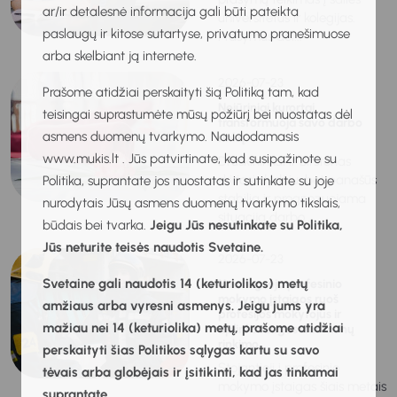
ar/ir detalesnė informacija gali būti pateikta
universitetus ir kolegijas.
paslaugų ir kitose sutartyse, privatumo pranešimuose
Prašymus dėl...
arba skelbiant ją internete.
2026-07-23
Prašome atidžiai perskaityti šią Politiką tam, kad
Nejūriniai kurortai
teisingai suprastumėte mūsų požiūrį bei nuostatas dėl
transformuoja savo darbo
asmens duomenų tvarkymo. Naudodamasis
rinką
www.mukis.lt . Jūs patvirtinate, kad susipažinote su
Druskininkai ir Birštonas
skiriasi dydžiu, bet panašūs
Politika, suprantate jos nuostatas ir sutinkate su joje
stabilia ir prognozuojama
nurodytais Jūsų asmens duomenų tvarkymo tikslais,
situacija darbo...
būdais bei tvarka.
Jeigu Jūs nesutinkate su Politika,
Jūs neturite teisės naudotis Svetaine.
2026-07-23
Svetaine gali naudotis 14 (keturiolikos) metų
Nuo rugsėjo profesinio
mokymo įstaigos ruoš
amžiaus arba vyresni asmenys. Jeigu jums yra
profesijos mokytojus ir
mažiau nei 14 (keturiolika) metų, prašome atidžiai
aplinkosaugos duomenų
rinkimo...
perskaityti šias Politikos sąlygas kartu su savo
Stojantieji į profesinio
tėvais arba globėjais ir įsitikinti, kad jas tinkamai
mokymo įstaigas šiais metais
suprantate.