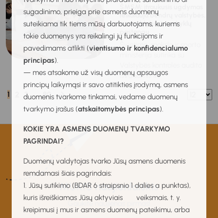
ŠMSM: įtraukusis ugdymas
sugadinimo, prieiga prie asmens duomenų
reikalauja bendrų valstybės,
suteikiama tik tiems mūsų darbuotojams, kuriems
savivaldybių ir mokyklų
pastangų
tokie duomenys yra reikalingi jų funkcijoms ir
Švietimo, mokslo ir sporto
pavedimams atlikti (
vientisumo ir konfidencialumo
ministerija sutinka su
principas
).
Valstybės kontrolės audito
— mes atsakome už visų duomenų apsaugos
išvadomis ir...
principų laikymąsi ir savo atitikties įrodymą, asmens
1
2
3
…
80
duomenis tvarkome tinkamai, vedame duomenų
tvarkymo įrašus (
atskaitomybės principas
).
KOKIE YRA ASMENS DUOMENŲ TVARKYMO
PAGRINDAI?
Duomenų valdytojas tvarko Jūsų asmens duomenis
remdamasi šiais pagrindais:
MUKIS naujienlaiškis
1. Jūsų sutikimo (BDAR 6 straipsnio 1 dalies a punktas),
kuris išreiškiamas Jūsų aktyviais veiksmais, t. y.
Gaukite naujienas pirmas!
kreipimusi į mus ir asmens duomenų pateikimu, arba