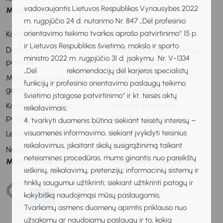
vadovaujantis Lietuvos Respublikos Vyriausybės 2022
Mokiniams
Tėvams
m. rugpjūčio 24 d. nutarimo Nr. 847 „Dėl profesinio
orientavimo teikimo tvarkos aprašo patvirtinimo“ 15 p.
Karjeros vadovas
Vaiko ugdymas karjerai
ir Lietuvos Respublikos švietimo, mokslo ir sporto
Darbo ir profesijų
Informacija apie profesijų
ministro 2022 m. rugpjūčio 31 d. įsakymu Nr. V-1334
pasaulis
ir darbo pasaulį
„Dėl rekomendacijų dėl karjeros specialistų
Mokymosi ir praktikos
Patarimai ir
funkcijų ir profesinio orientavimo paslaugų teikimo
galimybės
rekomendacijos
švietimo įstaigose patvirtinimo“ ir kt. teisės aktų
Karjeros specialisto
Karjeros specialisto
reikalavimais;
pagalba
pagalba
4. tvarkyti duomenis būtina siekiant teisėtų interesų –
visuomenės informavimo, siekiant įvykdyti teisinius
Leidiniai apie karjerą
Renginiai
reikalavimus, įskaitant skolų susigrąžinimą taikant
Naudingos nuorodos
neteismines procedūras, mums ginantis nuo pareikštų
MUKIS remia ir palaiko
Senoji svetainės versija
ieškinių, reikalavimų, pretenzijų; informacinių sistemų ir
tinklų saugumui užtikrinti; siekiant užtikrinti patogų ir
kokybišką naudojimąsi mūsų paslaugomis;
Tvarkomų asmens duomenų apimtis priklauso nuo
užsakomų ar naudojamų paslaugų ir to, kokią