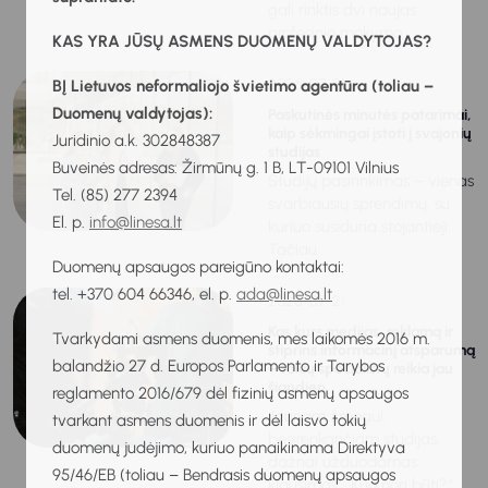
gali rinktis dvi naujas
profesinio mokymo...
KAS YRA JŪSŲ ASMENS DUOMENŲ VALDYTOJAS?
2026-07-21
BĮ Lietuvos neformaliojo švietimo agentūra (toliau –
Duomenų valdytojas):
Paskutinės minutės patarimai,
kaip sėkmingai įstoti į svajonių
Juridinio a.k. 302848387
studijas
Buveinės adresas: Žirmūnų g. 1 B, LT-09101 Vilnius
Studijų pasirinkimas – vienas
Tel. (85) 277 2394
svarbiausių sprendimų, su
El. p.
info@linesa.lt
kuriuo susiduria stojantieji.
Tačiau...
Duomenų apsaugos pareigūno kontaktai:
tel. +370 604 66346, el. p.
ada@linesa.lt
2026-07-21
Kas kurs medijas, reklamą ir
Tvarkydami asmens duomenis, mes laikomės 2016 m.
stiprins informacinį atsparumą
balandžio 27 d. Europos Parlamento ir Tarybos
– tokių specialistų reikia jau
šiandien
reglamento 2016/679 dėl fizinių asmenų apsaugos
Jaunam žmogui,
tvarkant asmens duomenis ir dėl laisvo tokių
besirenkančiam studijas,
duomenų judėjimo, kuriuo panaikinama Direktyva
dažnai užduodamas
95/46/EB (toliau – Bendrasis duomenų apsaugos
klausimas: „Kuo nori būti?“.