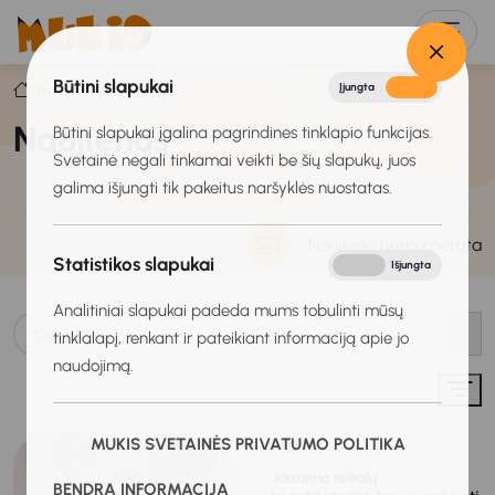
Būtini slapukai
Įjungta
Išjungta
Titulinis
Naujienos
Naujienos
Būtini slapukai įgalina pagrindines tinklapio funkcijas.
Svetainė negali tinkamai veikti be šių slapukų, juos
galima išjungti tik pakeitus naršyklės nuostatas.
Naujienų prenumerata
Statistikos slapukai
Įjungta
Išjungta
Analitiniai slapukai padeda mums tobulinti mūsų
tinklalapį, renkant ir pateikiant informaciją apie jo
naudojimą.
MUKIS SVETAINĖS PRIVATUMO POLITIKA
2026-07-27
Jaunimo reikalų
BENDRA INFORMACIJA