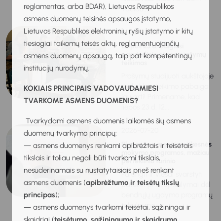
reglamentas, arba BDAR), Lietuvos Respublikos
Tačiau...
asmens duomenų teisinės apsaugos įstatymo,
Lietuvos Respublikos elektroninių ryšių įstatymo ir kitų
2026-07-20
tiesiogiai taikomų teisės aktų, reglamentuojančių
Liepos 23 d. baigiasi
pagrindinio etapo prašymų
asmens duomenų apsaugą, taip pat kompetentingų
teikimas
institucijų nurodymų.
Prašymų studijuoti aukštojoje
mokykloje teikimo pabaiga
KOKIAIS PRINCIPAIS VADOVAUDAMIESI
jau arti! Primename, kad
TVARKOME ASMENS DUOMENIS?
liepos 23 d. 12...
Tvarkydami asmens duomenis laikomės šių asmens
2026-07-20
duomenų tvarkymo principų:
Planas nuo rugsėjo: aiškesnės
— asmens duomenys renkami apibrėžtais ir teisėtais
mokymo programos, mažiau
tikslais ir toliau negali būti tvarkomi tikslais,
perteklinio turinio
nesuderinamais su nustatytaisiais prieš renkant
Parengti ir viešai svarstyti
asmens duomenis (
apibrėžtumo ir teisėtų tikslų
pateikti pirmieji siūlymai dėl
principas
);
bendrųjų ugdymo programų
tobulinimo,...
— asmens duomenys tvarkomi teisėtai, sąžiningai ir
skaidriai (
teisėtumo, sąžiningumo ir skaidrumo