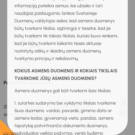
informaciją pateikia asmuo, kai užsako ir (ar)
naudojasi paslaugomis, lankosi Svetainėje.
Duomenų valdytojas siekia, kad asmens duomenys
būtų tvarkomi tiksliai, sąžiningai ir teisėtai, kad jie
būtų tvarkomi tik tokiais tikslais, kuriais buvo renkami,
kad jie būtų tvarkomi laikantis teisės aktuose
nustatytų aiškių ir skaidrių asmens duomenų
tvarkymo principų ir reikalavimų.
KOKIUS ASMENS DUOMENIS IR KOKIAIS TIKSLAIS
TVARKOME JŪSŲ ASMENS DUOMENIS?
Praneškite apie klaidą
Asmens duomenys gali būti tvarkomi šiais tikslais:
1. sutarties sudarymo bei vykdymo tikslais tvarkome
2026 © Mokinių ugdymo karjerai informacinė
šiuos duomenis: vardas, pavardė, gimimo data ar
sistema. Visos teisės saugomos.
asmens kodas, gyvenamoji vieta, parašas, asmens
tapatybę patvirtinančio dokumento duomenys,
individualios veiklos pažymos, verslo liudijimo