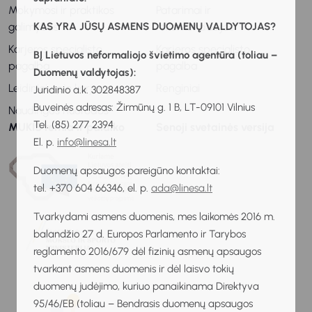
Mokymosi ir praktikos
Patarimai ir
KAS YRA JŪSŲ ASMENS DUOMENŲ VALDYTOJAS?
galimybės
rekomendacijos
Karjeros specialisto
Karjeros specialisto
BĮ Lietuvos neformaliojo švietimo agentūra (toliau –
pagalba
pagalba
Duomenų valdytojas):
Leidiniai apie karjerą
Renginiai
Juridinio a.k. 302848387
Buveinės adresas: Žirmūnų g. 1 B, LT-09101 Vilnius
Naudingos nuorodos
Tel. (85) 277 2394
MUKIS remia ir palaiko
Senoji svetainės versija
El. p.
info@linesa.lt
Duomenų apsaugos pareigūno kontaktai:
tel. +370 604 66346, el. p.
ada@linesa.lt
Tvarkydami asmens duomenis, mes laikomės 2016 m.
balandžio 27 d. Europos Parlamento ir Tarybos
reglamento 2016/679 dėl fizinių asmenų apsaugos
tvarkant asmens duomenis ir dėl laisvo tokių
duomenų judėjimo, kuriuo panaikinama Direktyva
95/46/EB (toliau – Bendrasis duomenų apsaugos