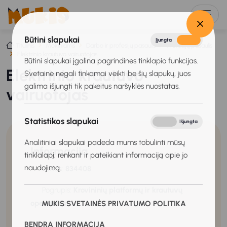
Būtini slapukai
Įjungta
Išjungta
Titulinis
Mokiniams
Darbo ir profesijų pasaulis
Profesijų pasaulis
Elektrinio krautuvo vairuotojas
Būtini slapukai įgalina pagrindines tinklapio funkcijas.
Elektrinio krautuvo
Svetainė negali tinkamai veikti be šių slapukų, juos
galima išjungti tik pakeitus naršyklės nuostatas.
vairuotojas
Statistikos slapukai
Įjungta
Išjungta
Analitiniai slapukai padeda mums tobulinti mūsų
Informacija
tinklalapį, renkant ir pateikiant informaciją apie jo
naudojimą.
Kodas:
834408
Pogrupis:
Krovininių platformų ir krautuvų
operatoriai
MUKIS SVETAINĖS PRIVATUMO POLITIKA
BENDRA INFORMACIJA