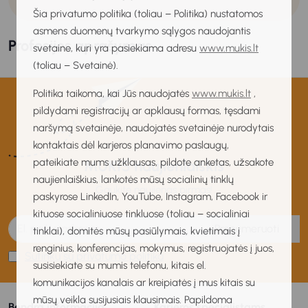
Šia privatumo politika (toliau – Politika) nustatomos
asmens duomenų tvarkymo sąlygos naudojantis
Profesijos aprašymas
svetaine, kuri yra pasiekiama adresu
www.mukis.lt
(toliau – Svetainė).
Politika taikoma, kai Jūs naudojatės
www.mukis.lt
,
pildydami registracijų ar apklausų formas, tęsdami
naršymą svetainėje, naudojatės svetainėje nurodytais
kontaktais dėl karjeros planavimo paslaugų,
pateikiate mums užklausas, pildote anketas, užsakote
MUKIS naujienlaiškis
naujienlaiškius, lankotės mūsų socialinių tinklų
Gaukite naujienas pirmas!
paskyrose LinkedIn, YouTube, Instagram, Facebook ir
kituose socialiniuose tinkluose (toliau – socialiniai
Prenumeruoti
tinklai), domitės mūsų pasiūlymais, kvietimais į
renginius, konferencijas, mokymus, registruojatės į juos,
Sutinku su privatumo politika
susisiekiate su mumis telefonu, kitais el.
komunikacijos kanalais ar kreipiatės į mus kitais su
mūsų veikla susijusiais klausimais. Papildoma
Bendra informacija
Karjeros specialistams