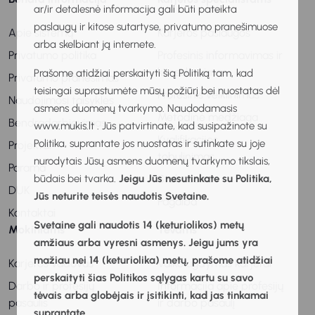
ar/ir detalesnė informacija gali būti pateikta
paslaugų ir kitose sutartyse, privatumo pranešimuose
Apie sistemą
Karjeros paslaugos
arba skelbiant ją internete.
Privatumo politika
Profesinis informavimas ir
konsultavimas
Prašome atidžiai perskaityti šią Politiką tam, kad
Privatumo pranešimas
teisingai suprastumėte mūsų požiūrį bei nuostatas dėl
Profesinis veiklinimas
Naudojimosi taisyklės
asmens duomenų tvarkymo. Naudodamasis
Metodinė medžiaga
Bendradarbiavimas
www.mukis.lt . Jūs patvirtinate, kad susipažinote su
Kvalifikacijos
Politika, suprantate jos nuostatas ir sutinkate su joje
Projektai
tobulinimas
nurodytais Jūsų asmens duomenų tvarkymo tikslais,
Parama
būdais bei tvarka.
Jeigu Jūs nesutinkate su Politika,
Stebėsena
DUK
Jūs neturite teisės naudotis Svetaine.
Pagalba
Kontaktai
Svetaine gali naudotis 14 (keturiolikos) metų
Mokiniams
Tėvams
amžiaus arba vyresni asmenys. Jeigu jums yra
mažiau nei 14 (keturiolika) metų, prašome atidžiai
Karjeros vadovas
Vaiko ugdymas karjerai
perskaityti šias Politikos sąlygas kartu su savo
Darbo ir profesijų
Informacija apie profesijų
tėvais arba globėjais ir įsitikinti, kad jas tinkamai
pasaulis
ir darbo pasaulį
suprantate.