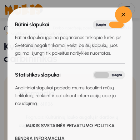
Būtini slapukai
Įjungta
Išjungta
Titulinis
Mokiniams
Darbo ir profesijų pasaulis
Profesijų pasaulis
Kvalifikuotas javų ūkio darbininkas
Būtini slapukai įgalina pagrindines tinklapio funkcijas.
Kvalifikuotas javų ūkio
Svetainė negali tinkamai veikti be šių slapukų, juos
galima išjungti tik pakeitus naršyklės nuostatas.
darbininkas
Statistikos slapukai
Įjungta
Išjungta
Analitiniai slapukai padeda mums tobulinti mūsų
Informacija
tinklalapį, renkant ir pateikiant informaciją apie jo
naudojimą.
Kodas:
611106
Pogrupis:
Kultūrinių lauko augalų ir daržovių
augintojai
MUKIS SVETAINĖS PRIVATUMO POLITIKA
BENDRA INFORMACIJA