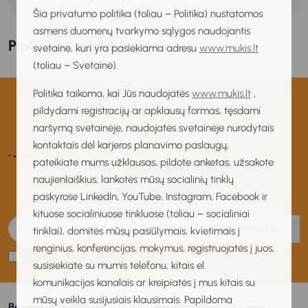
Šia privatumo politika (toliau – Politika) nustatomos
asmens duomenų tvarkymo sąlygos naudojantis
Profesijos aprašymas
svetaine, kuri yra pasiekiama adresu
www.mukis.lt
(toliau – Svetainė).
Politika taikoma, kai Jūs naudojatės
www.mukis.lt
,
pildydami registracijų ar apklausų formas, tęsdami
naršymą svetainėje, naudojatės svetainėje nurodytais
kontaktais dėl karjeros planavimo paslaugų,
pateikiate mums užklausas, pildote anketas, užsakote
MUKIS naujienlaiškis
naujienlaiškius, lankotės mūsų socialinių tinklų
Gaukite naujienas pirmas!
paskyrose LinkedIn, YouTube, Instagram, Facebook ir
kituose socialiniuose tinkluose (toliau – socialiniai
Prenumeruoti
tinklai), domitės mūsų pasiūlymais, kvietimais į
renginius, konferencijas, mokymus, registruojatės į juos,
Sutinku su privatumo politika
susisiekiate su mumis telefonu, kitais el.
komunikacijos kanalais ar kreipiatės į mus kitais su
mūsų veikla susijusiais klausimais. Papildoma
Bendra informacija
Karjeros specialistams