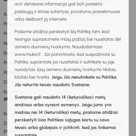
ar/ir detalesnė informacija gali būti pateikta
paslaugų ir kitose sutartyse, privatumo pranešimuose
Apie sistemą
Karjeros paslaugos
arba skelbiant ją internete.
Privatumo politika
Profesinis informavimas ir
konsultavimas
Prašome atidžiai perskaityti šią Politiką tam, kad
Privatumo pranešimas
teisingai suprastumėte mūsų požiūrį bei nuostatas dėl
Profesinis veiklinimas
Naudojimosi taisyklės
asmens duomenų tvarkymo. Naudodamasis
Metodinė medžiaga
Bendradarbiavimas
www.mukis.lt . Jūs patvirtinate, kad susipažinote su
Kvalifikacijos
Politika, suprantate jos nuostatas ir sutinkate su joje
Projektai
tobulinimas
nurodytais Jūsų asmens duomenų tvarkymo tikslais,
Parama
būdais bei tvarka.
Jeigu Jūs nesutinkate su Politika,
Stebėsena
DUK
Jūs neturite teisės naudotis Svetaine.
Pagalba
Kontaktai
Svetaine gali naudotis 14 (keturiolikos) metų
Mokiniams
Tėvams
amžiaus arba vyresni asmenys. Jeigu jums yra
mažiau nei 14 (keturiolika) metų, prašome atidžiai
Karjeros vadovas
Vaiko ugdymas karjerai
perskaityti šias Politikos sąlygas kartu su savo
Darbo ir profesijų
Informacija apie profesijų
tėvais arba globėjais ir įsitikinti, kad jas tinkamai
pasaulis
ir darbo pasaulį
suprantate.