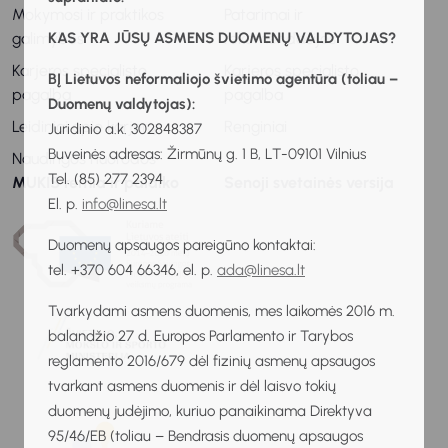
Mokymosi ir praktikos
Patarimai ir
KAS YRA JŪSŲ ASMENS DUOMENŲ VALDYTOJAS?
galimybės
rekomendacijos
Karjeros specialisto
Karjeros specialisto
BĮ Lietuvos neformaliojo švietimo agentūra (toliau –
pagalba
pagalba
Duomenų valdytojas):
Leidiniai apie karjerą
Renginiai
Juridinio a.k. 302848387
Buveinės adresas: Žirmūnų g. 1 B, LT-09101 Vilnius
Naudingos nuorodos
Tel. (85) 277 2394
MUKIS remia ir palaiko
Senoji svetainės versija
El. p.
info@linesa.lt
Duomenų apsaugos pareigūno kontaktai:
tel. +370 604 66346, el. p.
ada@linesa.lt
Tvarkydami asmens duomenis, mes laikomės 2016 m.
balandžio 27 d. Europos Parlamento ir Tarybos
reglamento 2016/679 dėl fizinių asmenų apsaugos
tvarkant asmens duomenis ir dėl laisvo tokių
duomenų judėjimo, kuriuo panaikinama Direktyva
95/46/EB (toliau – Bendrasis duomenų apsaugos