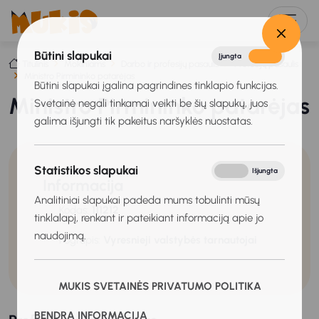
Būtini slapukai
Įjungta
Išjungta
Titulinis
Mokiniams
Darbo ir profesijų pasaulis
Profesijų pasaulis
Ministro Pirmininko patarėjas
Būtini slapukai įgalina pagrindines tinklapio funkcijas.
Ministro Pirmininko patarėjas
Svetainė negali tinkamai veikti be šių slapukų, juos
galima išjungti tik pakeitus naršyklės nuostatas.
Statistikos slapukai
Įjungta
Išjungta
Informacija
Analitiniai slapukai padeda mums tobulinti mūsų
Kodas:
111212
tinklalapį, renkant ir pateikiant informaciją apie jo
naudojimą.
Pogrupis:
Vyresnieji valstybės tarnautojai
MUKIS SVETAINĖS PRIVATUMO POLITIKA
BENDRA INFORMACIJA