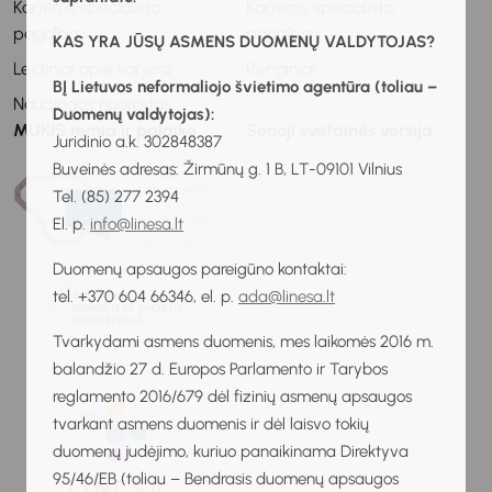
Karjeros specialisto
Karjeros specialisto
pagalba
pagalba
KAS YRA JŪSŲ ASMENS DUOMENŲ VALDYTOJAS?
Leidiniai apie karjerą
Renginiai
BĮ Lietuvos neformaliojo švietimo agentūra (toliau –
Naudingos nuorodos
Duomenų valdytojas):
MUKIS remia ir palaiko
Senoji svetainės versija
Juridinio a.k. 302848387
Buveinės adresas: Žirmūnų g. 1 B, LT-09101 Vilnius
Tel. (85) 277 2394
El. p.
info@linesa.lt
Duomenų apsaugos pareigūno kontaktai:
tel. +370 604 66346, el. p.
ada@linesa.lt
Tvarkydami asmens duomenis, mes laikomės 2016 m.
balandžio 27 d. Europos Parlamento ir Tarybos
reglamento 2016/679 dėl fizinių asmenų apsaugos
tvarkant asmens duomenis ir dėl laisvo tokių
duomenų judėjimo, kuriuo panaikinama Direktyva
95/46/EB (toliau – Bendrasis duomenų apsaugos