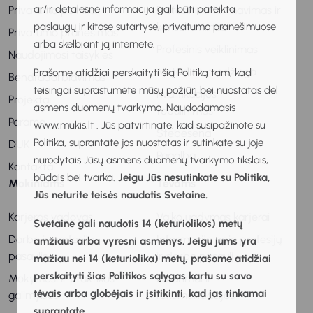
ar/ir detalesnė informacija gali būti pateikta
Privatumo politika
Profesinis informavimas ir
paslaugų ir kitose sutartyse, privatumo pranešimuose
konsultavimas
Privatumo pranešimas
arba skelbiant ją internete.
Profesinis veiklinimas
Naudojimosi taisyklės
Metodinė medžiaga
Prašome atidžiai perskaityti šią Politiką tam, kad
Bendradarbiavimas
teisingai suprastumėte mūsų požiūrį bei nuostatas dėl
Kvalifikacijos
Projektai
asmens duomenų tvarkymo. Naudodamasis
tobulinimas
Parama
www.mukis.lt . Jūs patvirtinate, kad susipažinote su
Stebėsena
Politika, suprantate jos nuostatas ir sutinkate su joje
DUK
Pagalba
nurodytais Jūsų asmens duomenų tvarkymo tikslais,
Kontaktai
būdais bei tvarka.
Jeigu Jūs nesutinkate su Politika,
Mokiniams
Tėvams
Jūs neturite teisės naudotis Svetaine.
Karjeros vadovas
Vaiko ugdymas karjerai
Svetaine gali naudotis 14 (keturiolikos) metų
Darbo ir profesijų
Informacija apie profesijų
amžiaus arba vyresni asmenys. Jeigu jums yra
pasaulis
ir darbo pasaulį
mažiau nei 14 (keturiolika) metų, prašome atidžiai
perskaityti šias Politikos sąlygas kartu su savo
Mokymosi ir praktikos
Patarimai ir
tėvais arba globėjais ir įsitikinti, kad jas tinkamai
galimybės
rekomendacijos
suprantate.