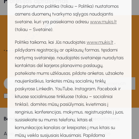
Profesijos aprašymas
Šia privatumo politika (toliau – Politika) nustatomos
asmens duomenų tvarkymo sąlygos naudojantis
svetaine, kuri yra pasiekiama adresu
www.mukis.lt
(toliau – Svetainė).
Politika taikoma, kai Jūs naudojatės
www.mukis.lt
,
pildydami registracijų ar apklausų formas, tęsdami
MUKIS naujienlaiškis
naršymą svetainėje, naudojatės svetainėje nurodytais
kontaktais dėl karjeros planavimo paslaugų,
Gaukite naujienas pirmas!
pateikiate mums užklausas, pildote anketas, užsakote
naujienlaiškius, lankotės mūsų socialinių tinklų
Prenumeruoti
paskyrose LinkedIn, YouTube, Instagram, Facebook ir
Sutinku su privatumo politika
kituose socialiniuose tinkluose (toliau – socialiniai
tinklai), domitės mūsų pasiūlymais, kvietimais į
renginius, konferencijas, mokymus, registruojatės į juos,
Bendra informacija
Karjeros specialistams
susisiekiate su mumis telefonu, kitais el.
komunikacijos kanalais ar kreipiatės į mus kitais su
Apie sistemą
Karjeros paslaugos
mūsų veikla susijusiais klausimais. Papildoma