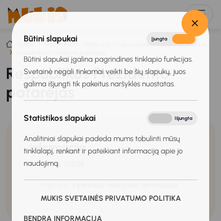
Būtini slapukai
Įjungta
Išjungta
Titulinis
Mokiniams
Darbo ir profesijų pasaulis
Profesijų pasaulis
Respublikos Prezidento patarėjas
Būtini slapukai įgalina pagrindines tinklapio funkcijas.
Respublikos Prezidento
Svetainė negali tinkamai veikti be šių slapukų, juos
galima išjungti tik pakeitus naršyklės nuostatas.
patarėjas
Statistikos slapukai
Įjungta
Išjungta
Analitiniai slapukai padeda mums tobulinti mūsų
Informacija
tinklalapį, renkant ir pateikiant informaciją apie jo
naudojimą.
Kodas:
111208
Pogrupis:
Vyresnieji valstybės tarnautojai
MUKIS SVETAINĖS PRIVATUMO POLITIKA
BENDRA INFORMACIJA