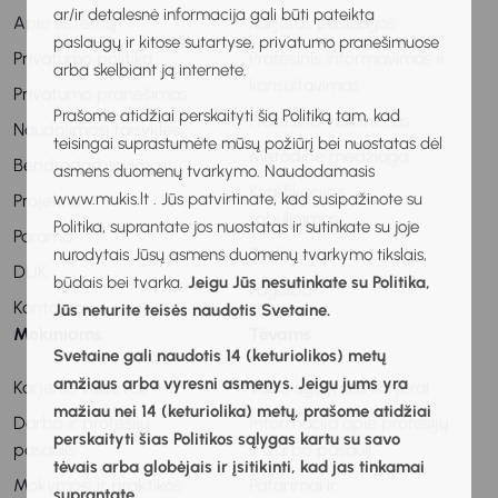
ar/ir detalesnė informacija gali būti pateikta
Apie sistemą
Karjeros paslaugos
paslaugų ir kitose sutartyse, privatumo pranešimuose
Privatumo politika
Profesinis informavimas ir
arba skelbiant ją internete.
konsultavimas
Privatumo pranešimas
Prašome atidžiai perskaityti šią Politiką tam, kad
Profesinis veiklinimas
Naudojimosi taisyklės
teisingai suprastumėte mūsų požiūrį bei nuostatas dėl
Metodinė medžiaga
Bendradarbiavimas
asmens duomenų tvarkymo. Naudodamasis
Kvalifikacijos
www.mukis.lt . Jūs patvirtinate, kad susipažinote su
Projektai
tobulinimas
Politika, suprantate jos nuostatas ir sutinkate su joje
Parama
Stebėsena
nurodytais Jūsų asmens duomenų tvarkymo tikslais,
DUK
būdais bei tvarka.
Jeigu Jūs nesutinkate su Politika,
Pagalba
Kontaktai
Jūs neturite teisės naudotis Svetaine.
Mokiniams
Tėvams
Svetaine gali naudotis 14 (keturiolikos) metų
amžiaus arba vyresni asmenys. Jeigu jums yra
Karjeros vadovas
Vaiko ugdymas karjerai
mažiau nei 14 (keturiolika) metų, prašome atidžiai
Darbo ir profesijų
Informacija apie profesijų
perskaityti šias Politikos sąlygas kartu su savo
pasaulis
ir darbo pasaulį
tėvais arba globėjais ir įsitikinti, kad jas tinkamai
Mokymosi ir praktikos
Patarimai ir
suprantate.