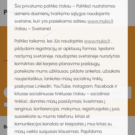
Šia privatumo politika (toliau – Politika) nustatomos
Profesijos aprašymas
asmens duomenų tvarkymo sąlygos naudojantis
svetaine, kuri yra pasiekiama adresu
www.mukis.lt
(toliau – Svetainė).
Politika taikoma, kai Jūs naudojatės
www.mukis.lt
,
pildydami registracijų ar apklausų formas, tęsdami
naršymą svetainėje, naudojatės svetainėje nurodytais
kontaktais dėl karjeros planavimo paslaugų,
MUKIS naujienlaiškis
pateikiate mums užklausas, pildote anketas, užsakote
Gaukite naujienas pirmas!
naujienlaiškius, lankotės mūsų socialinių tinklų
paskyrose LinkedIn, YouTube, Instagram, Facebook ir
Prenumeruoti
kituose socialiniuose tinkluose (toliau – socialiniai
tinklai), domitės mūsų pasiūlymais, kvietimais į
Sutinku su privatumo politika
renginius, konferencijas, mokymus, registruojatės į juos,
susisiekiate su mumis telefonu, kitais el.
komunikacijos kanalais ar kreipiatės į mus kitais su
Bendra informacija
Karjeros specialistams
mūsų veikla susijusiais klausimais. Papildoma