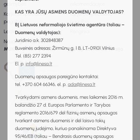
galimybės
rekomendacijos
KAS YRA JŪSŲ ASMENS DUOMENŲ VALDYTOJAS?
Karjeros specialisto
Karjeros specialisto
pagalba
pagalba
BĮ Lietuvos neformaliojo švietimo agentūra (toliau –
Leidiniai apie karjerą
Renginiai
Duomenų valdytojas):
Juridinio a.k. 302848387
Naudingos nuorodos
Buveinės adresas: Žirmūnų g. 1 B, LT-09101 Vilnius
MUKIS remia ir palaiko
Senoji svetainės versija
Tel. (85) 277 2394
El. p.
info@linesa.lt
Duomenų apsaugos pareigūno kontaktai:
tel. +370 604 66346, el. p.
ada@linesa.lt
Tvarkydami asmens duomenis, mes laikomės 2016 m.
balandžio 27 d. Europos Parlamento ir Tarybos
reglamento 2016/679 dėl fizinių asmenų apsaugos
tvarkant asmens duomenis ir dėl laisvo tokių
duomenų judėjimo, kuriuo panaikinama Direktyva
95/46/EB (toliau – Bendrasis duomenų apsaugos