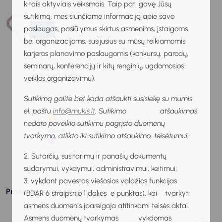
kitais aktyviais veiksmais. Taip pat, gavę Jūsų
sutikimą, mes siunčiame informaciją apie savo
paslaugas, pasiūlymus skirtus asmenims, įstaigoms
bei organizacijoms, susijusius su mūsų teikiamomis
karjeros planavimo paslaugomis (konkursų, parodų,
seminarų, konferencijų ir kitų renginių, ugdomosios
veiklos organizavimu).
Sutikimą galite bet kada atšaukti susisiekę su mumis
el. paštu
info@mukis.lt
. Sutikimo atšaukimas
nedaro poveikio sutikimu pagrįsto duomenų
tvarkymo, atlikto iki sutikimo atšaukimo, teisėtumui.
2. Sutarčių, susitarimų ir panašių dokumentų
sudarymui, vykdymui, administravimui, keitimui;
3. vykdant pavestas viešosios valdžios funkcijas
Praneškite apie klaidą
(BDAR 6 straipsnio 1 dalies e punktas), kai tvarkyti
asmens duomenis įpareigoja atitinkami teisės aktai.
Asmens duomenų tvarkymas vykdomas