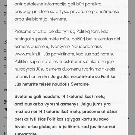
ar/ir detalesnė informacija gali būti pateikta
mokinių. Aukščiausiais balais (9–10 balų) šiais metais įvertinti
paslaugų ir kitose sutartyse, privatumo pranešimuose
9 proc. dešimtokų (2025 m. – 12,1 proc.). Matematikos
arba skelbiant ją internete.
patikrinimo taškų vidurkis – 26,7 taško iš 50 galimų (2025 m.
– 26,9).
Prašome atidžiai perskaityti šią Politiką tam, kad
teisingai suprastumėte mūsų požiūrį bei nuostatas dėl
„Šiemet teigiamus matematikos įvertinimus gavo didesnė
asmens duomenų tvarkymo. Naudodamasis
dalis mokinių nei pernai. Nors vidutinis taškų skaičius išlieka
www.mukis.lt . Jūs patvirtinate, kad susipažinote su
panašus, svarbu, kad vis daugiau dešimtokų pasiekia
Politika, suprantate jos nuostatas ir sutinkate su joje
pagrindinį pasiekimų lygį. Tai rodo, kad kryptingas dėmesys
nurodytais Jūsų asmens duomenų tvarkymo tikslais,
mokymo(si) kokybei ir aiškesnis ugdymo turinio apibrėžimas
būdais bei tvarka.
Jeigu Jūs nesutinkate su Politika,
duoda rezultatų“, – sako Nacionalinės švietimo agentūros
Jūs neturite teisės naudotis Svetaine.
vadovas Simonas Šabanovas.
Svetaine gali naudotis 14 (keturiolikos) metų
89,9 proc. mokinių, dalyvavusių lietuvių kalbos ir literatūros
amžiaus arba vyresni asmenys. Jeigu jums yra
PUPP, gavo 4–10 balų įvertinimus (2025 m. – 89,2 proc.),
mažiau nei 14 (keturiolika) metų, prašome atidžiai
aukščiausių balų (9–10) įvertinimą – 4,4 proc. (2025 m. – 4,6
perskaityti šias Politikos sąlygas kartu su savo
proc.) mokinių. Mokinių surinktų taškų vidurkis siekia 32,7
tėvais arba globėjais ir įsitikinti, kad jas tinkamai
taško iš 60 galimų (2025 m. – 33,3).
suprantate.