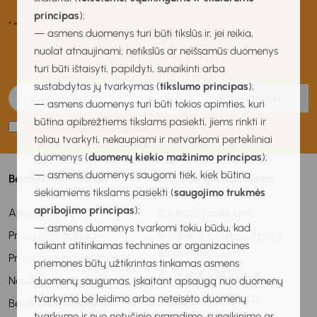
principas
);
MUKIS naujienlaiškis
— asmens duomenys turi būti tikslūs ir, jei reikia,
nuolat atnaujinami; netikslūs ar neišsamūs duomenys
Gaukite naujienas pirmas!
turi būti ištaisyti, papildyti, sunaikinti arba
sustabdytas jų tvarkymas (
tikslumo principas
);
Prenumeruoti
— asmens duomenys turi būti tokios apimties, kuri
būtina apibrėžtiems tikslams pasiekti, jiems rinkti ir
Sutinku su privatumo politika
toliau tvarkyti, nekaupiami ir netvarkomi pertekliniai
duomenys (
duomenų kiekio mažinimo principas
);
— asmens duomenys saugomi tiek, kiek būtina
Bendra informacija
Karjeros specialistams
siekiamiems tikslams pasiekti (
saugojimo trukmės
apribojimo principas
);
Apie sistemą
Karjeros paslaugos
— asmens duomenys tvarkomi tokiu būdu, kad
Privatumo politika
Profesinis informavimas ir
taikant atitinkamas technines ar organizacines
konsultavimas
Privatumo pranešimas
priemones būtų užtikrintas tinkamas asmens
Profesinis veiklinimas
Naudojimosi taisyklės
duomenų saugumas, įskaitant apsaugą nuo duomenų
Metodinė medžiaga
tvarkymo be leidimo arba neteisėto duomenų
Bendradarbiavimas
tvarkymo ir nuo netyčinio praradimo, sunaikinimo ar