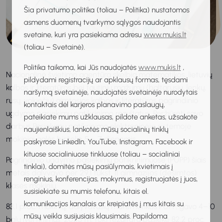
Šia privatumo politika (toliau – Politika) nustatomos
asmens duomenų tvarkymo sąlygos naudojantis
svetaine, kuri yra pasiekiama adresu
www.mukis.lt
(toliau – Svetainė).
Politika taikoma, kai Jūs naudojatės
www.mukis.lt
,
Nacionalinė švietimo agentūra skelbia matematikos, lietuvių
pildydami registracijų ar apklausų formas, tęsdami
kalbos ir literatūros bei tautinių mažumų (baltarusių, lenkų,
naršymą svetainėje, naudojatės svetainėje nurodytais
rusų, vokiečių) gimtosios kalbos ir literatūros pagrindinio
kontaktais dėl karjeros planavimo paslaugų,
ugdymo pasiekimų patikrinimo rezultatus. Peržiūrėti savo
pateikiate mums užklausas, pildote anketas, užsakote
darbus Pasiekimų patikrinimo elektroninėje sistemoje
naujienlaiškius, lankotės mūsų socialinių tinklų
mokiniai galės birželio 5 – 7 dienomis.
paskyrose LinkedIn, YouTube, Instagram, Facebook ir
kituose socialiniuose tinkluose (toliau – socialiniai
Pagrindinio ugdymo pasiekimų patikrinimuose (PUPP) šiais
tinklai), domitės mūsų pasiūlymais, kvietimais į
metais dalyvavo per 29,1 tūkst. II gimnazijos (dešimtos)
renginius, konferencijas, mokymus, registruojatės į juos,
klasės mokinių.
susisiekiate su mumis telefonu, kitais el.
komunikacijos kanalais ar kreipiatės į mus kitais su
83,1 proc. mokinių, dalyvavusių matematikos PUPP, gavo 4–10
mūsų veikla susijusiais klausimais. Papildoma
balų įvertinimus. 2025 m. tokį rezultatą pasiekė 82,2 proc.