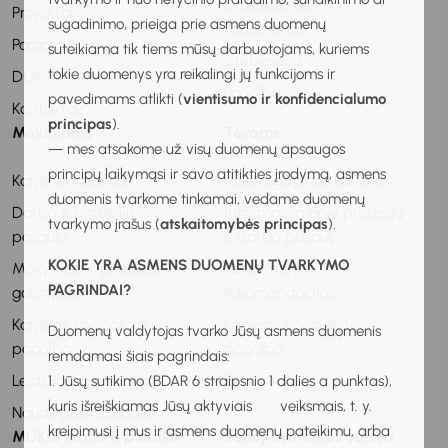
Kvalifikacijos
Projektai
sugadinimo, prieiga prie asmens duomenų
tobulinimas
Parama
suteikiama tik tiems mūsų darbuotojams, kuriems
Stebėsena
tokie duomenys yra reikalingi jų funkcijoms ir
DUK
Pagalba
pavedimams atlikti (
vientisumo ir konfidencialumo
Kontaktai
principas
).
Mokiniams
Tėvams
— mes atsakome už visų duomenų apsaugos
principų laikymąsi ir savo atitikties įrodymą, asmens
Karjeros vadovas
Vaiko ugdymas karjerai
duomenis tvarkome tinkamai, vedame duomenų
Darbo ir profesijų
Informacija apie profesijų
tvarkymo įrašus (
atskaitomybės principas
).
pasaulis
ir darbo pasaulį
KOKIE YRA ASMENS DUOMENŲ TVARKYMO
Mokymosi ir praktikos
Patarimai ir
PAGRINDAI?
galimybės
rekomendacijos
Karjeros specialisto
Karjeros specialisto
Duomenų valdytojas tvarko Jūsų asmens duomenis
pagalba
pagalba
remdamasi šiais pagrindais:
Leidiniai apie karjerą
Renginiai
1. Jūsų sutikimo (BDAR 6 straipsnio 1 dalies a punktas),
kuris išreiškiamas Jūsų aktyviais veiksmais, t. y.
Naudingos nuorodos
kreipimusi į mus ir asmens duomenų pateikimu, arba
MUKIS remia ir palaiko
Senoji svetainės versija