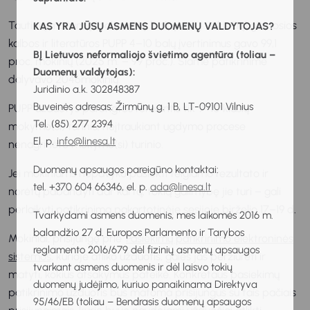
Tautinių mažumų (baltarusių, lenkų, rusų, vokiečių) gimtosios
KAS YRA JŪSŲ ASMENS DUOMENŲ VALDYTOJAS?
kalbos ir literatūros PUPP 4–10 balų įvertinimus gavo 99,1
BĮ Lietuvos neformaliojo švietimo agentūra (toliau –
proc. mokinių (2025 m. – 99 proc.). Šiame patikrinime
Duomenų valdytojas):
dalyvavo 2046mokinių.
Juridinio a.k. 302848387
Buveinės adresas: Žirmūnų g. 1 B, LT-09101 Vilnius
PUPP užduotys parengtos remiantis tik 9–10 klasių
Tel. (85) 277 2394
mokymo(si) turiniu, neįtraukiant ugdymo procese
El. p.
info@linesa.lt
nenagrinėto mokymo(si) turinio.
Duomenų apsaugos pareigūno kontaktai:
Jei mokiniams nepavyko pasiekti teigiamo rezultato ir
tel. +370 604 66346, el. p.
ada@linesa.lt
norėtų pabandyti dar kartą, tokią galimybę jie turi – gali
perlaikyti patikrinimą pakartotinėje sesijoje birželio 17–19 d.
Tvarkydami asmens duomenis, mes laikomės 2016 m.
balandžio 27 d. Europos Parlamento ir Tarybos
Mokiniai, prisijungę prie
Pasiekimų patikrinimo elektroninės
reglamento 2016/679 dėl fizinių asmenų apsaugos
sistemos
, kurioje atliko užduotis, galės jas peržiūrėti ir
tvarkant asmens duomenis ir dėl laisvo tokių
matyti, kokius atsakymus pateikė. Konkretaus pasiekimų
duomenų judėjimo, kuriuo panaikinama Direktyva
patikrinimo užduotis bus matoma prisijungus su tais pačiais
95/46/EB (toliau – Bendrasis duomenų apsaugos