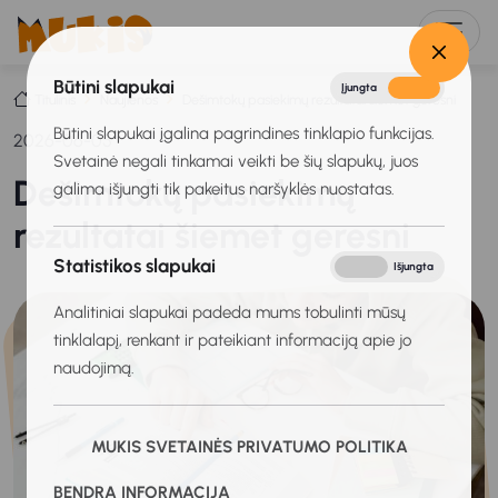
Būtini slapukai
Įjungta
Išjungta
Titulinis
Naujienos
Dešimtokų pasiekimų rezultatai šiemet geresni
Būtini slapukai įgalina pagrindines tinklapio funkcijas.
2026-06-05
Svetainė negali tinkamai veikti be šių slapukų, juos
Dešimtokų pasiekimų
galima išjungti tik pakeitus naršyklės nuostatas.
rezultatai šiemet geresni
Statistikos slapukai
Įjungta
Išjungta
Analitiniai slapukai padeda mums tobulinti mūsų
tinklalapį, renkant ir pateikiant informaciją apie jo
naudojimą.
MUKIS SVETAINĖS PRIVATUMO POLITIKA
BENDRA INFORMACIJA