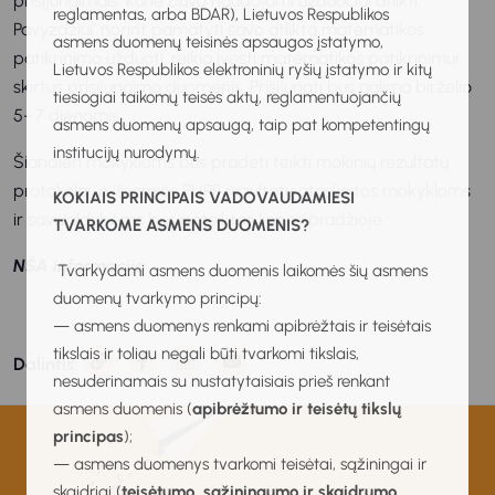
prisijungimais, kurie buvo naudojami užduočiai atlikti.
reglamentas, arba BDAR), Lietuvos Respublikos
Pavyzdžiui, norint pamatyti savo atliktą matematikos
asmens duomenų teisinės apsaugos įstatymo,
patikrinimo užduotį, reikia įvesti matematikos patikrinimui
Lietuvos Respublikos elektroninių ryšių įstatymo ir kitų
skirtus prisijungimo duomenis. Prisijungti bus galima birželio
tiesiogiai taikomų teisės aktų, reglamentuojančių
5–7 dienomis.
asmens duomenų apsaugą, taip pat kompetentingų
institucijų nurodymų.
Šiandien mokykloms bus pradėti teikti mokinių rezultatų
protokolai, o išsamios PUPP rezultatų ataskaitos mokykloms
KOKIAIS PRINCIPAIS VADOVAUDAMIESI
ir savivaldybėms bus pateiktos liepos pradžioje.
TVARKOME ASMENS DUOMENIS?
NŠA informacija
Tvarkydami asmens duomenis laikomės šių asmens
duomenų tvarkymo principų:
— asmens duomenys renkami apibrėžtais ir teisėtais
tikslais ir toliau negali būti tvarkomi tikslais,
Dalintis:
nesuderinamais su nustatytaisiais prieš renkant
asmens duomenis (
apibrėžtumo ir teisėtų tikslų
principas
);
— asmens duomenys tvarkomi teisėtai, sąžiningai ir
skaidriai (
teisėtumo, sąžiningumo ir skaidrumo