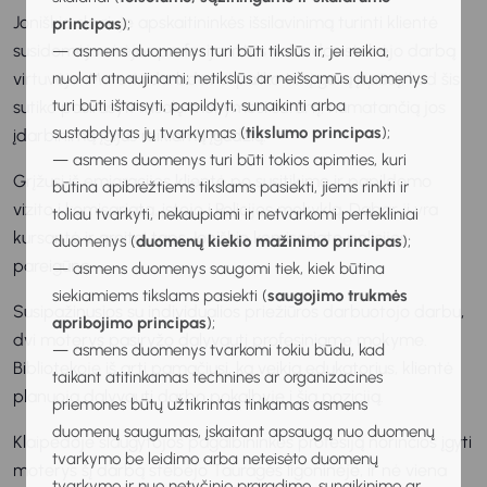
Joniškio skyriuje apskaitininkės išsilavinimą turinti klientė
principas
);
susidomėjo virėjos profesija ir tris valandas stebėjo darbą
— asmens duomenys turi būti tikslūs ir, jei reikia,
virtuvėje. Moteris darbdaviui paliko tokį gerą įspūdį, kad šis
nuolat atnaujinami; netikslūs ar neišsamūs duomenys
turi būti ištaisyti, papildyti, sunaikinti arba
sutiko pasirašyti trišalę mokymosi sutartį, numatančią jos
sustabdytas jų tvarkymas (
tikslumo principas
);
įdarbinimą įgijus reikiamų įgūdžių.
— asmens duomenys turi būti tokios apimties, kuri
Grįžusi iš emigracijos klientė po susitikimo ir papildomo
būtina apibrėžtiems tikslams pasiekti, jiems rinkti ir
vizito į komisariatą, įstojo į Policijos mokyklą. Dabar ji yra
toliau tvarkyti, nekaupiami ir netvarkomi pertekliniai
kursantė ir greitai taps Joniškio komisariato policijos
duomenys (
duomenų kiekio mažinimo principas
);
pareigūne.
— asmens duomenys saugomi tiek, kiek būtina
siekiamiems tikslams pasiekti (
saugojimo trukmės
Susipažinusios su individualios priežiūros darbuotojo darbu,
apribojimo principas
);
dvi moterys pasiryžo dalyvauti profesiniame mokyme.
— asmens duomenys tvarkomi tokiu būdu, kad
Bibliotekoje iš arti pamačiusi, ką veikia edukatorius, klientė
taikant atitinkamas technines ar organizacines
planuoja dalyvauti darbo pokalbyje į šią poziciją.
priemones būtų užtikrintas tinkamas asmens
duomenų saugumas, įskaitant apsaugą nuo duomenų
Klaipėdoje slaugytojos pagalbininkės profesiją norinčios įgyti
tvarkymo be leidimo arba neteisėto duomenų
moterys šį darbą stebėjo Tauragės ligoninėje, ir nė viena
tvarkymo ir nuo netyčinio praradimo, sunaikinimo ar