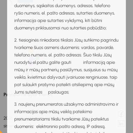
duomenys, sąskaitos duomenys, adresas, telefono
ryšio numeris, el. pašto adresas, sutarties duomenys,
informacija apie sutarties vykdymą, kiti būtini
duomenys priklausomai nuo sutarties pobūdžio;
2. tiesioginės rinkodaros tikslais Jūsų sutikimo pagrindu
tvarkome šiuos asmens duomenis: vardas, pavardė,
telefono numeris, el. pašto adresas. Šiuo tikslu Jūsų
nurodytu el.paštu galite gauti informaciją apie
mūsų ir mūsų partnerių pasiūlymus, susijusius su mūsų
veikla, kvietimus dalyvauti įvairiuose renginiuose, taip
pat sulaukti prašymo pateikti atsiliepimą apie mūsų
Jums suteiktas paslaugas;
Praneškite apie klaidą
3. naujienų prenumeratos užsakymo administravimo ir
informacijos apie mūsų veiklą pateikimo
2026 © Mokinių ugdymo karjerai informacinė
prenumeratoriams tikslu tvarkome Jūsų pateiktus
sistema. Visos teisės saugomos.
duomenis: elektroninio pašto adresą, IP adresą,