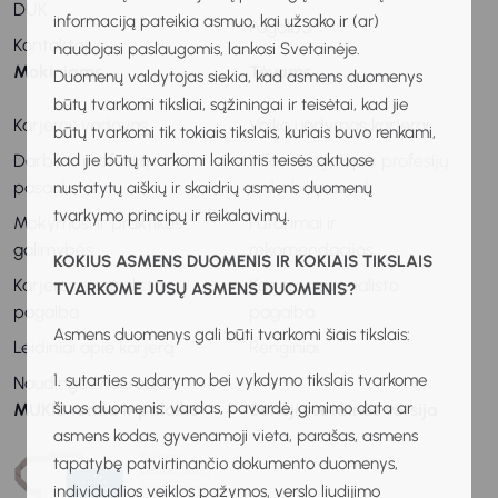
DUK
informaciją pateikia asmuo, kai užsako ir (ar)
Pagalba
Kontaktai
naudojasi paslaugomis, lankosi Svetainėje.
Mokiniams
Tėvams
Duomenų valdytojas siekia, kad asmens duomenys
būtų tvarkomi tiksliai, sąžiningai ir teisėtai, kad jie
Karjeros vadovas
Vaiko ugdymas karjerai
būtų tvarkomi tik tokiais tikslais, kuriais buvo renkami,
kad jie būtų tvarkomi laikantis teisės aktuose
Darbo ir profesijų
Informacija apie profesijų
pasaulis
ir darbo pasaulį
nustatytų aiškių ir skaidrių asmens duomenų
tvarkymo principų ir reikalavimų.
Mokymosi ir praktikos
Patarimai ir
galimybės
rekomendacijos
KOKIUS ASMENS DUOMENIS IR KOKIAIS TIKSLAIS
Karjeros specialisto
Karjeros specialisto
TVARKOME JŪSŲ ASMENS DUOMENIS?
pagalba
pagalba
Asmens duomenys gali būti tvarkomi šiais tikslais:
Leidiniai apie karjerą
Renginiai
1. sutarties sudarymo bei vykdymo tikslais tvarkome
Naudingos nuorodos
šiuos duomenis: vardas, pavardė, gimimo data ar
MUKIS remia ir palaiko
Senoji svetainės versija
asmens kodas, gyvenamoji vieta, parašas, asmens
tapatybę patvirtinančio dokumento duomenys,
individualios veiklos pažymos, verslo liudijimo