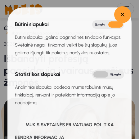
Būtini slapukai
Įjungta
Išjungta
Titulinis
Naujienos
Išbandyti profesiją pageidauja įvairaus amžiaus žmonės
Būtini slapukai įgalina pagrindines tinklapio funkcijas.
2025-06-05
Svetainė negali tinkamai veikti be šių slapukų, juos
galima išjungti tik pakeitus naršyklės nuostatas.
Išbandyti profesiją
pageidauja įvairaus amžiaus
Statistikos slapukai
Įjungta
Išjungta
žmonės
Analitiniai slapukai padeda mums tobulinti mūsų
tinklalapį, renkant ir pateikiant informaciją apie jo
naudojimą.
MUKIS SVETAINĖS PRIVATUMO POLITIKA
BENDRA INFORMACIJA