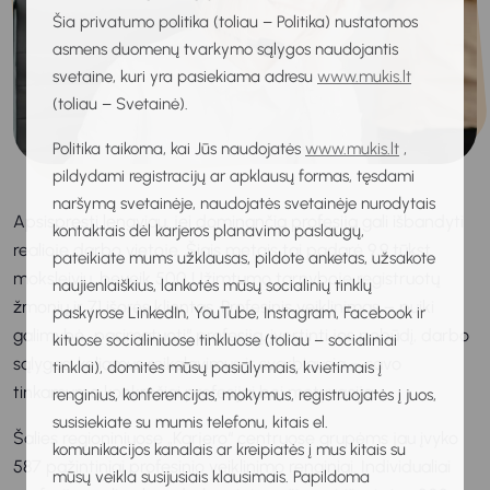
Šia privatumo politika (toliau – Politika) nustatomos
asmens duomenų tvarkymo sąlygos naudojantis
svetaine, kuri yra pasiekiama adresu
www.mukis.lt
(toliau – Svetainė).
Politika taikoma, kai Jūs naudojatės
www.mukis.lt
,
pildydami registracijų ar apklausų formas, tęsdami
naršymą svetainėje, naudojatės svetainėje nurodytais
Apsispręsti lengviau, jei dominančią profesiją gali išbandyti
kontaktais dėl karjeros planavimo paslaugų,
realioje darbo vietoje. Šiais metais tai padarė 9,9 tūkst.
pateikiate mums užklausas, pildote anketas, užsakote
moksleivių, beveik 500 Užimtumo tarnyboje registruotų
naujienlaiškius, lankotės mūsų socialinių tinklų
žmonių ir 71 išorės klientas. Profesinis veiklinimas – puiki
paskyrose LinkedIn, YouTube, Instagram, Facebook ir
galimybė „pasimatuoti“ profesiją, įvertinti jos pobūdį, darbo
kituose socialiniuose tinkluose (toliau – socialiniai
sąlygas, keliamus reikalavimus ir svarbiausia – savo
tinklai), domitės mūsų pasiūlymais, kvietimais į
tinkamumą konkrečiai profesijai bei motyvaciją.
renginius, konferencijas, mokymus, registruojatės į juos,
susisiekiate su mumis telefonu, kitais el.
Šalies regioniniuose „Karjero“ centruose grupėms jau įvyko
komunikacijos kanalais ar kreipiatės į mus kitais su
587 pažintiniai profesinio veiklinimo renginiai. Individualiai
mūsų veikla susijusiais klausimais. Papildoma