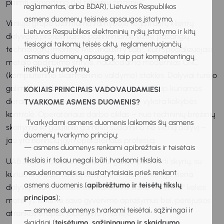
priimti sprendimą dėl tolesnių žingsnių.“
reglamentas, arba BDAR), Lietuvos Respublikos
asmens duomenų teisinės apsaugos įstatymo,
Vilniuje grupė Užimtumo tarnyboje registruotų klientų
Lietuvos Respublikos elektroninių ryšių įstatymo ir kitų
dalyvavo profesiniame pažintiniame vizite pažangių
tiesiogiai taikomų teisės aktų, reglamentuojančių
technologijų įmonėje MB „Industry Lab“, kuri specializuojasi
asmens duomenų apsaugą, taip pat kompetentingų
metalo apdirbimo srityje, naudodama modernias CNC
institucijų nurodymų.
(kompiuterinio skaitmeninio valdymo) stakles. Dalyviai turėjo
galimybę stebėti realų gamybos procesą: kaip kuriamos
KOKIAIS PRINCIPAIS VADOVAUDAMIESI
detalės, programuojamos staklės, kaip vyksta kokybės
TVARKOME ASMENS DUOMENIS?
kontrolė. Operatoriaus darbo ciklas – nuo techninių brėžinių
Tvarkydami asmens duomenis laikomės šių asmens
skaitymo iki galutinio gaminio sudomino ne vieną dalyvį –
duomenų tvarkymo principų:
jau yra norinčių įgyti operatoriaus profesiją.
— asmens duomenys renkami apibrėžtais ir teisėtais
tikslais ir toliau negali būti tvarkomi tikslais,
UAB „Kauno balduose“ klientai galėjo pasirinkti skyrių, su
nesuderinamais su nustatytaisiais prieš renkant
kuriuo iš arčiau norėtų susipažinti. Šioje įmonėje viena
asmens duomenis (
apibrėžtumo ir teisėtų tikslų
dalyvių iškart susitarė dėl darbo. Po vizito AB „Telia“ kelios
principas
);
moterys išsiuntė savo gyvenimo aprašymus bei, perėjusios
— asmens duomenys tvarkomi teisėtai, sąžiningai ir
atrankos etapus, įsidarbino įmonėje.
skaidriai (
teisėtumo, sąžiningumo ir skaidrumo