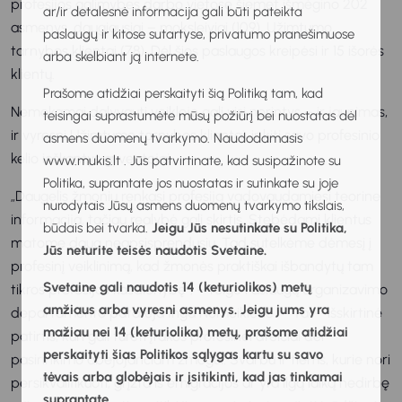
profesijos galimybes darbo vietose šiemet išmėgino 202
ar/ir detalesnė informacija gali būti pateikta
asmenys, daugiausiai – moksleiviai (109), Užimtumo
paslaugų ir kitose sutartyse, privatumo pranešimuose
tarnybos klientai (78). Dėl šios paslaugos kreipėsi ir 15 išorės
arba skelbiant ją internete.
klientų.
Prašome atidžiai perskaityti šią Politiką tam, kad
Nemokamai dalyvauti veikloje gali visi norintys – ir jaunimas,
teisingai suprastumėte mūsų požiūrį bei nuostatas dėl
ir vyresni Užimtumo tarnybos klientai, ir kiti savo profesinio
asmens duomenų tvarkymo. Naudodamasis
kelio ieškantys gyventojai.
www.mukis.lt . Jūs patvirtinate, kad susipažinote su
Politika, suprantate jos nuostatas ir sutinkate su joje
„Daugelis žmonių renkasi profesiją vadovaudamiesi teorine
nurodytais Jūsų asmens duomenų tvarkymo tikslais,
informacija, tačiau realybė gali skirtis. Stebėdami klientus
būdais bei tvarka.
Jeigu Jūs nesutinkate su Politika,
matome daug neapsisprendusių. Tad sutelkėme dėmesį į
Jūs neturite teisės naudotis Svetaine.
profesinį veiklinimą, kad žmonės praktiškai išbandytų tam
Svetaine gali naudotis 14 (keturiolikos) metų
tikros profesijos kasdienybę“, – teigė Paslaugų organizavimo
amžiaus arba vyresni asmenys. Jeigu jums yra
departamento patarėja Inga Nomeikienė. – Tai – išskirtinė
mažiau nei 14 (keturiolika) metų, prašome atidžiai
patirtis, kuri gali turėti įtakos profesinei ateičiai dėl
perskaityti šias Politikos sąlygas kartu su savo
pasirinkimo abejojančiam žmogui. Svarbu ir tiems, kurie nori
tėvais arba globėjais ir įsitikinti, kad jas tinkamai
persikvalifikuoti, grįžta iš emigracijos ar yra ilgą laiką nedirbę
suprantate.