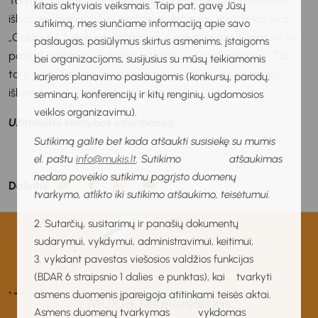
Tai mažoji dalis klientų istorijų, kurie apsilankę įmonėse ir
kitais aktyviais veiksmais. Taip pat, gavę Jūsų
išbandę dominančias profesijas, lengviau renkasi karjerą.
sutikimą, mes siunčiame informaciją apie savo
„Galimybė šešėliuoti profesijas – veiksmingas būdas ne tik
paslaugas, pasiūlymus skirtus asmenims, įstaigoms
pažinti profesijas ir darbo pobūdį, bet ir atrasti save. Tai –
bei organizacijoms, susijusius su mūsų teikiamomis
tarsi tiltas tarp teorinio svarstymo ir tikro, gyvenimiško
karjeros planavimo paslaugomis (konkursų, parodų,
išbandymo“, – sakė I.Nomeikienė.
seminarų, konferencijų ir kitų renginių, ugdomosios
veiklos organizavimu).
Užimtumo tarnybos informacija
Sutikimą galite bet kada atšaukti susisiekę su mumis
el. paštu
info@mukis.lt
. Sutikimo atšaukimas
nedaro poveikio sutikimu pagrįsto duomenų
Dalintis:
tvarkymo, atlikto iki sutikimo atšaukimo, teisėtumui.
2. Sutarčių, susitarimų ir panašių dokumentų
sudarymui, vykdymui, administravimui, keitimui;
3. vykdant pavestas viešosios valdžios funkcijas
(BDAR 6 straipsnio 1 dalies e punktas), kai tvarkyti
asmens duomenis įpareigoja atitinkami teisės aktai.
MUKIS naujienlaiškis
Asmens duomenų tvarkymas vykdomas