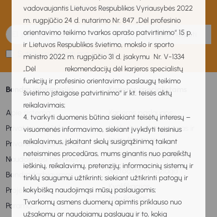
Gaukite naujienas pirmas!
vadovaujantis Lietuvos Respublikos Vyriausybės 2022
m. rugpjūčio 24 d. nutarimo Nr. 847 „Dėl profesinio
orientavimo teikimo tvarkos aprašo patvirtinimo“ 15 p.
Prenumeruoti
ir Lietuvos Respublikos švietimo, mokslo ir sporto
Sutinku su privatumo politika
ministro 2022 m. rugpjūčio 31 d. įsakymu Nr. V-1334
„Dėl rekomendacijų dėl karjeros specialistų
funkcijų ir profesinio orientavimo paslaugų teikimo
Bendra informacija
Karjeros specialistams
švietimo įstaigose patvirtinimo“ ir kt. teisės aktų
reikalavimais;
Apie sistemą
Karjeros paslaugos
4. tvarkyti duomenis būtina siekiant teisėtų interesų –
Privatumo politika
Profesinis informavimas ir
visuomenės informavimo, siekiant įvykdyti teisinius
konsultavimas
reikalavimus, įskaitant skolų susigrąžinimą taikant
Privatumo pranešimas
neteismines procedūras, mums ginantis nuo pareikštų
Profesinis veiklinimas
Naudojimosi taisyklės
ieškinių, reikalavimų, pretenzijų; informacinių sistemų ir
Metodinė medžiaga
Bendradarbiavimas
tinklų saugumui užtikrinti; siekiant užtikrinti patogų ir
Kvalifikacijos
kokybišką naudojimąsi mūsų paslaugomis;
Projektai
tobulinimas
Tvarkomų asmens duomenų apimtis priklauso nuo
Parama
Stebėsena
užsakomų ar naudojamų paslaugų ir to, kokią