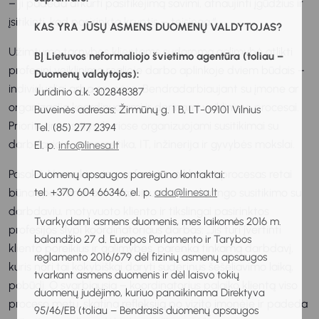
– ji padeda atkurti pasitikėjimą savimi, atnaujinti įgūdžius ir
įsitikinti, kad pasirinkta kryptis – teisinga.“
KAS YRA JŪSŲ ASMENS DUOMENŲ VALDYTOJAS?
Užimtumo tarnybos klientams sudaroma galimybė atlikti
BĮ Lietuvos neformaliojo švietimo agentūra (toliau –
profesinį veiklinimą realioje darbo aplinkoje dviem būdais –
Duomenų valdytojas):
individualiai arba grupėse. Bendradarbiaujant su įmone ar
Juridinio a.k. 302848387
organizacija koordinuojami ir derinami veiklinimo procesai.
Buveinės adresas: Žirmūnų g. 1 B, LT-09101 Vilnius
Prioritetinės sritys, kuriose organizuojami susitikimai su
Tel. (85) 277 2394
darbdaviais – energetika, IT, inžinerija ir gyvybės mokslai.
El. p.
info@linesa.lt
Pasak I. Nomeikienės, profesinio veiklinimo procesas retai
Duomenų apsaugos pareigūno kontaktai:
būna spontaniškas – dažniausiai už sėkmingo susitikimo su
tel. +370 604 66346, el. p.
ada@linesa.lt
darbdaviu, motyvuoto kliento ir tikslingai pasirinktos
Tvarkydami asmens duomenis, mes laikomės 2016 m.
profesijos slypi koordinatoriaus darbas: „Jis turi įvertinti
balandžio 27 d. Europos Parlamento ir Tarybos
kliento poreikius ir galimybes, parenka tinkamą darbdavį,
reglamento 2016/679 dėl fizinių asmenų apsaugos
kuris nori tai kokybiškai daryti suderinus šešėliavimo laiką,
tvarkant asmens duomenis ir dėl laisvo tokių
pobūdį. O svarbiausia – koordinatorius palaiko klientą viso
duomenų judėjimo, kuriuo panaikinama Direktyva
proceso metu, skatina refleksiją po vizito įmonėje ir padeda
95/46/EB (toliau – Bendrasis duomenų apsaugos