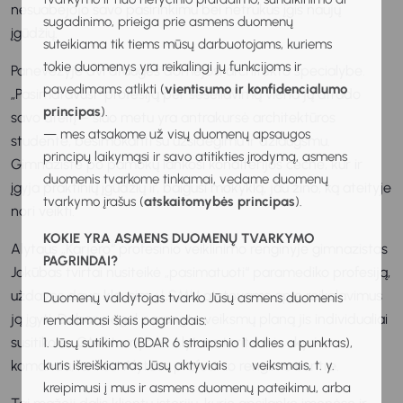
nesuabejojo savo pasirinkimu bei netrukus įgis naujų
sugadinimo, prieiga prie asmens duomenų
įgūdžių.
suteikiama tik tiems mūsų darbuotojams, kuriems
tokie duomenys yra reikalingi jų funkcijoms ir
Panevėžyje dvi draugės domėjosi architekto specialybe.
pavedimams atlikti (
vientisumo ir konfidencialumo
„Pasimatavusi“ profesiją per šešėliavimą viena jų atrado
principas
).
savo ateitį – šiuo metu yra antrakursė architektūros
— mes atsakome už visų duomenų apsaugos
studentė, besimokanti su užsidegimu ir džiaugsmu.
principų laikymąsi ir savo atitikties įrodymą, asmens
Gimnazistė po pamokų lankosi konditerijos ceche, kur ir
duomenis tvarkome tinkamai, vedame duomenų
įgyja praktinių įgūdžių ir, baigusi mokyklą, jau žino, ką ateityje
tvarkymo įrašus (
atskaitomybės principas
).
nori veikti.
KOKIE YRA ASMENS DUOMENŲ TVARKYMO
Alytaus „Karjero“ profesinio veiklinimo renginyje gimnazistas
PAGRINDAI?
Jokūbas tvirtai nusiteikė „pasimatuoti“ paramediko profesiją,
uždavęs daug klausimų LSMU atstovams apie reikalavimus
Duomenų valdytojas tvarko Jūsų asmens duomenis
ją įgyti. Dabar pagal parengtą veiksmų planą jis individualiai
remdamasi šiais pagrindais:
susitiko su GMP tarnybos Alytaus teritorinio skyriaus
1. Jūsų sutikimo (BDAR 6 straipsnio 1 dalies a punktas),
komanda, lankėsi Alytaus profesinio rengimo centre.
kuris išreiškiamas Jūsų aktyviais veiksmais, t. y.
kreipimusi į mus ir asmens duomenų pateikimu, arba