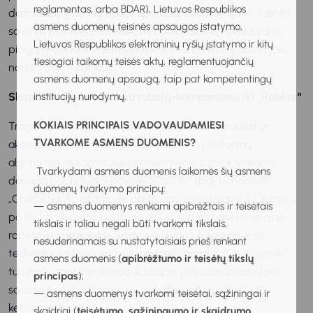
reglamentas, arba BDAR), Lietuvos Respublikos
dažniausių grėsmių: vaikai apgaulės būdu įviliojami dalintis
asmens duomenų teisinės apsaugos įstatymo,
savo intymiomis nuotraukomis, o vėliau iš jų reikalaujama
Lietuvos Respublikos elektroninių ryšių įstatymo ir kitų
pinigų, grasinant vaizdus paviešinti arba manipuliuoti jais
tiesiogiai taikomų teisės aktų, reglamentuojančių
naudojant DI įrankius.
asmens duomenų apsaugą, taip pat kompetentingų
Skaudžios pamokos: nuo robotų-kompanionų iki „Roblox“
institucijų nurodymų.
KOKIAIS PRINCIPAIS VADOVAUDAMIESI
Tragiški pastarųjų metų atvejai pagrindžia ataskaitos
TVARKOME ASMENS DUOMENIS?
akcentuojamą poreikį griežčiau vertinti platformų
algoritmus, automatizuotas rekomendacijas ir vaikams
Tvarkydami asmens duomenis laikomės šių asmens
daromą psichologinį poveikį. 2025 m. spalį bendrovė
duomenų tvarkymo principų:
„Character.AI“ uždraudė paslaugas vartotojams iki 18 metų
— asmens duomenys renkami apibrėžtais ir teisėtais
po to, kai 14-metis nusižudė dėl emocinio prisirišimo prie
tikslais ir toliau negali būti tvarkomi tikslais,
roboto-kompaniono. Šeimos ieškinyje teigiama, kad
nesuderinamais su nustatytaisiais prieš renkant
technologija buvo „pavojinga ir neišbandyta“, o „OpenAI“
asmens duomenis (
apibrėžtumo ir teisėtų tikslų
tuo pačiu metu atskleidė, kad apie milijonas žmonių per
principas
);
savaitę bendraudami su jų pokalbių robotu išreiškia
— asmens duomenys tvarkomi teisėtai, sąžiningai ir
ketinimus žudytis.
skaidriai (
teisėtumo, sąžiningumo ir skaidrumo