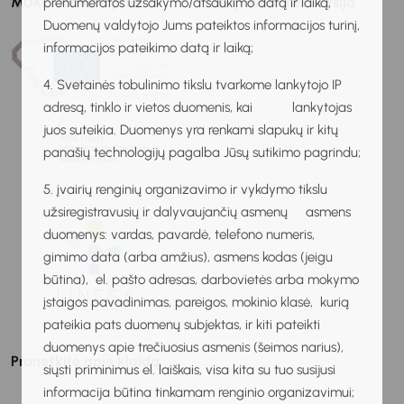
MUKIS remia ir palaiko
Senoji svetainės versija
prenumeratos užsakymo/atšaukimo datą ir laiką,
Duomenų valdytojo Jums pateiktos informacijos turinį,
informacijos pateikimo datą ir laiką;
4. Svetainės tobulinimo tikslu tvarkome lankytojo IP
adresą, tinklo ir vietos duomenis, kai lankytojas
juos suteikia. Duomenys yra renkami slapukų ir kitų
panašių technologijų pagalba Jūsų sutikimo pagrindu;
5. įvairių renginių organizavimo ir vykdymo tikslu
užsiregistravusių ir dalyvaujančių asmenų asmens
duomenys: vardas, pavardė, telefono numeris,
gimimo data (arba amžius), asmens kodas (jeigu
būtina), el. pašto adresas, darbovietės arba mokymo
įstaigos pavadinimas, pareigos, mokinio klasė, kurią
pateikia pats duomenų subjektas, ir kiti pateikti
duomenys apie trečiuosius asmenis (šeimos narius),
Praneškite apie klaidą
siųsti priminimus el. laiškais, visa kita su tuo susijusi
informacija būtina tinkamam renginio organizavimui;