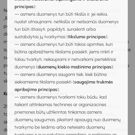
principas
);
Net ir vaikų mėgstamos žaidimų platformos, tokios kaip
— asmens duomenys turi būti tikslūs ir, jei reikia,
„Roblox“, sulaukia teisinių kirčių. Los Andželo apygarda
nuolat atnaujinami; netikslūs ar neišsamūs duomenys
padavė bendrovę į teismą, teigdama, kad platformos
turi būti ištaisyti, papildyti, sunaikinti arba
dizainas daro vaikus „lengvu grobiu pedofilams“, o
sustabdytas jų tvarkymas (
tikslumo principas
);
moderavimo sistemos yra neefektyvios. Tai tiesiogiai siejasi
— asmens duomenys turi būti tokios apimties, kuri
su BIK ataskaitos išvada, kad skaitmeninė gerovė ir psichikos
būtina apibrėžtiems tikslams pasiekti, jiems rinkti ir
sveikata turi būti vertinamos kaip visuomenės sveikatos
toliau tvarkyti, nekaupiami ir netvarkomi pertekliniai
prioritetas. Ataskaitoje nurodoma, kad 22 Europos šalys jau
duomenys (
duomenų kiekio mažinimo principas
);
turi iniciatyvų, skirtų vaikų psichikos sveikatai ir gerovei
— asmens duomenys saugomi tiek, kiek būtina
skaitmeninėje aplinkoje.
siekiamiems tikslams pasiekti (
saugojimo trukmės
apribojimo principas
);
Kodėl reikia naujos politikos?
— asmens duomenys tvarkomi tokiu būdu, kad
taikant atitinkamas technines ar organizacines
2026 m. ataskaita rodo, kad pažanga Europoje vyksta,
priemones būtų užtikrintas tinkamas asmens
tačiau ji nevienoda. Tik 14 šalių aiškiai pripažįsta vaikų
duomenų saugumas, įskaitant apsaugą nuo duomenų
skaitmenines teises savo nacionalinėse politikose, o vaikų
tvarkymo be leidimo arba neteisėto duomenų
dalyvavimas formuojant skaitmeninę politiką vis dar išlieka
tvarkymo ir nuo netyčinio praradimo, sunaikinimo ar