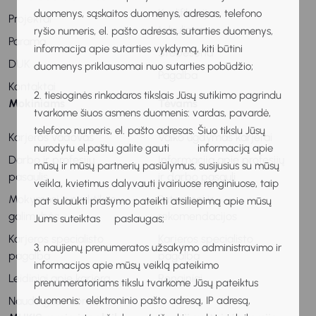
Kvalifikacijos
duomenys, sąskaitos duomenys, adresas, telefono
Projektai
tobulinimas
ryšio numeris, el. pašto adresas, sutarties duomenys,
Parama
informacija apie sutarties vykdymą, kiti būtini
Stebėsena
DUK
duomenys priklausomai nuo sutarties pobūdžio;
Pagalba
Kontaktai
2. tiesioginės rinkodaros tikslais Jūsų sutikimo pagrindu
Mokiniams
Tėvams
tvarkome šiuos asmens duomenis: vardas, pavardė,
telefono numeris, el. pašto adresas. Šiuo tikslu Jūsų
Karjeros vadovas
Vaiko ugdymas karjerai
nurodytu el.paštu galite gauti informaciją apie
Darbo ir profesijų
Informacija apie profesijų
mūsų ir mūsų partnerių pasiūlymus, susijusius su mūsų
pasaulis
ir darbo pasaulį
veikla, kvietimus dalyvauti įvairiuose renginiuose, taip
Mokymosi ir praktikos
Patarimai ir
pat sulaukti prašymo pateikti atsiliepimą apie mūsų
galimybės
rekomendacijos
Jums suteiktas paslaugas;
Karjeros specialisto
Karjeros specialisto
3. naujienų prenumeratos užsakymo administravimo ir
pagalba
pagalba
informacijos apie mūsų veiklą pateikimo
Leidiniai apie karjerą
Renginiai
prenumeratoriams tikslu tvarkome Jūsų pateiktus
Naudingos nuorodos
duomenis: elektroninio pašto adresą, IP adresą,