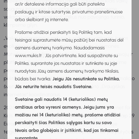
intelekto generuojama žala tampa naujais iššūkiais vaikų
ar/ir detalesnė informacija gali būti pateikta
saugumui internete. Ekspertai atviri – jei nesiimsime
paslaugų ir kitose sutartyse, privatumo pranešimuose
veiksmų siekiant apsaugoti vaikus nuo pavojingo turinio,
arba skelbiant ją internete.
klimpsime gilyn.
Prašome atidžiai perskaityti šią Politiką tam, kad
„Vaikai skaitmeninėje erdvėje susiduria su rizikomis, kurios
teisingai suprastumėte mūsų požiūrį bei nuostatas dėl
evoliucionavo greičiau nei mūsų apsaugos priemonės.
asmens duomenų tvarkymo. Naudodamasis
Matydami seksualinio šantažo augimą, DI kuriamą pavojų ir
www.mukis.lt . Jūs patvirtinate, kad susipažinote su
platformų dizaino poveikį vaikų emocinei gerovei, turime
Politika, suprantate jos nuostatas ir sutinkate su joje
pereiti nuo fragmentiško reagavimo prie sisteminės
nurodytais Jūsų asmens duomenų tvarkymo tikslais,
politikos“, – teigia Liudas Mikalkevičius, Lietuvos neformaliojo
būdais bei tvarka.
Jeigu Jūs nesutinkate su Politika,
švietimo agentūros koordinuojamo projekto „Draugiškas
Jūs neturite teisės naudotis Svetaine.
internetas“ koordinatorius.
Svetaine gali naudotis 14 (keturiolikos) metų
amžiaus arba vyresni asmenys. Jeigu jums yra
2026 m. „Geresnis internetas vaikams“ (Better Internet for
mažiau nei 14 (keturiolika) metų, prašome atidžiai
Kids, BIK, toliau ,,ataskaita“) ataskaitoje nagrinėjama, kaip 29
perskaityti šias Politikos sąlygas kartu su savo
Europos šalys rūpinasi vaikų saugumu internete. Joje
tėvais arba globėjais ir įsitikinti, kad jas tinkamai
teigiama, kad šiuo metu didžiausios problemos yra patyčios
suprantate.