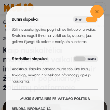
Būtini slapukai
Įjungta
Išjungta
Titulinis
Naujienos
Kaip nusikaltėliai manipuliuoja vaikais internete – pavojus tyko ir žaidžiant
Būtini slapukai įgalina pagrindines tinklapio funkcijas.
populiarioje žaidimų platformoje
Svetainė negali tinkamai veikti be šių slapukų, juos
2026-06-02
Atnaujinimo data: 2026-06-02
galima išjungti tik pakeitus naršyklės nuostatas.
Kaip nusikaltėliai
manipuliuoja vaikais
Statistikos slapukai
Įjungta
Išjungta
internete – pavojus tyko ir
Analitiniai slapukai padeda mums tobulinti mūsų
tinklalapį, renkant ir pateikiant informaciją apie jo
žaidžiant populiarioje
naudojimą.
žaidimų platformoje
MUKIS SVETAINĖS PRIVATUMO POLITIKA
BENDRA INFORMACIJA