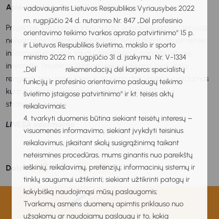
Apie projektą „Draugiškas internetas“
vadovaujantis Lietuvos Respublikos Vyriausybės 2022
m. rugpjūčio 24 d. nutarimo Nr. 847 „Dėl profesinio
Projektas „Draugiškas internetas“, koordinuojamas Lietuvos
orientavimo teikimo tvarkos aprašo patvirtinimo“ 15 p.
neformaliojo švietimo agentūros, siekia didinti visuomenės
ir Lietuvos Respublikos švietimo, mokslo ir sporto
informuotumą apie saugų, atsakingą ir pagarbų elgesį
ministro 2022 m. rugpjūčio 31 d. įsakymu Nr. V-1334
internete. Projektas skatina vaikų įgalinimą, mokytojų
„Dėl rekomendacijų dėl karjeros specialistų
rengimą, tėvų įsitraukimą ir jaunimo dalyvavimą, siekdamas
funkcijų ir profesinio orientavimo paslaugų teikimo
kurti saugesnę skaitmeninę aplinką pagal ES BIK+
švietimo įstaigose patvirtinimo“ ir kt. teisės aktų
strategijos kryptis.
reikalavimais;
4. tvarkyti duomenis būtina siekiant teisėtų interesų –
LINEŠA informacija
visuomenės informavimo, siekiant įvykdyti teisinius
reikalavimus, įskaitant skolų susigrąžinimą taikant
neteismines procedūras, mums ginantis nuo pareikštų
ieškinių, reikalavimų, pretenzijų; informacinių sistemų ir
Dalintis:
tinklų saugumui užtikrinti; siekiant užtikrinti patogų ir
kokybišką naudojimąsi mūsų paslaugomis;
Tvarkomų asmens duomenų apimtis priklauso nuo
užsakomų ar naudojamų paslaugų ir to, kokią