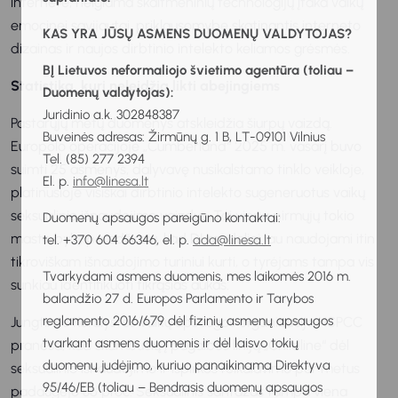
internete, neigiama skaitmeninių technologijų įtaka vaikų
emocinei savijautai, priklausomybę skatinantis interneto
KAS YRA JŪSŲ ASMENS DUOMENŲ VALDYTOJAS?
dizainas ir naujos dirbtinio intelekto keliamos grėsmės.
BĮ Lietuvos neformaliojo švietimo agentūra (toliau –
Statistika, kuri neleidžia likti abejingiems
Duomenų valdytojas):
Juridinio a.k. 302848387
Pastarųjų metų duomenys atskleidžia šiurpų vaizdą.
Buveinės adresas: Žirmūnų g. 1 B, LT-09101 Vilnius
Europolo operacijoje „Cumberland“ 2025 m. vasarį buvo
Tel. (85) 277 2394
suimti 25 asmenys, dalyvavę nusikalstamo tinklo veikloje,
El. p.
info@linesa.lt
platinusioje visiškai dirbtinio intelekto sugeneruotus vaikų
seksualinio išnaudojimo vaizdus. Tai viena pirmųjų tokio
Duomenų apsaugos pareigūno kontaktai:
masto bylų, parodžiusių, kad DI modeliai jau naudojami itin
tel. +370 604 66346, el. p.
ada@linesa.lt
tikroviškam išnaudojimo turiniui kurti, o tyrėjams tampa vis
Tvarkydami asmens duomenis, mes laikomės 2016 m.
sunkiau identifikuoti tikrąsias aukas.
balandžio 27 d. Europos Parlamento ir Tarybos
reglamento 2016/679 dėl fizinių asmenų apsaugos
Jungtinės Karalystės vaikų apsaugos organizacija NSPCC
tvarkant asmens duomenis ir dėl laisvo tokių
praneša, kad skambučių į pagalbos liniją „Childline“ dėl
duomenų judėjimo, kuriuo panaikinama Direktyva
seksualinio išnaudojimo ir išpirkos reikalavimo per metus
95/46/EB (toliau – Bendrasis duomenų apsaugos
padaugėjo 36 proc. Seksualinis šantažas tampa viena