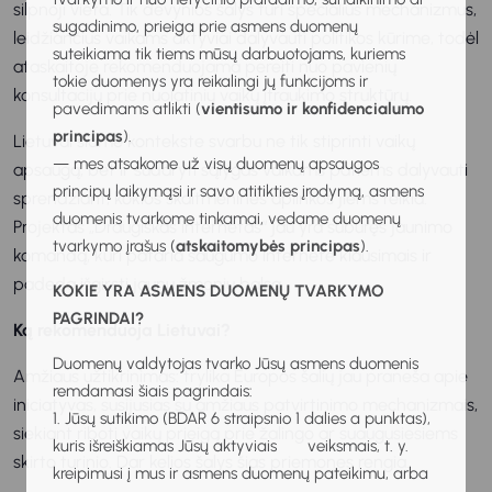
silpnoji vieta. Tik devynios šalys turi specialius mechanizmus,
sugadinimo, prieiga prie asmens duomenų
leidžiančius vaikams aktyviai dalyvauti politikos kūrime, todėl
suteikiama tik tiems mūsų darbuotojams, kuriems
ataskaitoje rekomenduojama pereiti nuo pavienių
tokie duomenys yra reikalingi jų funkcijoms ir
konsultacijų prie nuolatinių vaikų įtraukimo struktūrų.
pavedimams atlikti (
vientisumo ir konfidencialumo
principas
).
Lietuvai šiame kontekste svarbu ne tik stiprinti vaikų
— mes atsakome už visų duomenų apsaugos
apsaugą, bet ir sudaryti sąlygas vaikams patiems dalyvauti
principų laikymąsi ir savo atitikties įrodymą, asmens
sprendžiant, kokios skaitmeninės aplinkos jiems reikia.
duomenis tvarkome tinkamai, vedame duomenų
Projektas „Draugiškas internetas“ jau yra subūręs jaunimo
tvarkymo įrašus (
atskaitomybės principas
).
komandą, kuri pataria saugumo internete klausimais ir
padeda išgirsti jaunų žmonių balsą.
KOKIE YRA ASMENS DUOMENŲ TVARKYMO
PAGRINDAI?
Ką rekomenduoja Lietuvai?
Duomenų valdytojas tvarko Jūsų asmens duomenis
Amžiaus užtikrinimas: trylika Europos šalių jau praneša apie
remdamasi šiais pagrindais:
iniciatyvas, susijusias su amžiaus patvirtinimo mechanizmais,
1. Jūsų sutikimo (BDAR 6 straipsnio 1 dalies a punktas),
siekiant riboti vaikų prieigą prie žalingo ar suaugusiesiems
kuris išreiškiamas Jūsų aktyviais veiksmais, t. y.
skirto turinio. Dar kelios šalys šias priemones rengia.
kreipimusi į mus ir asmens duomenų pateikimu, arba