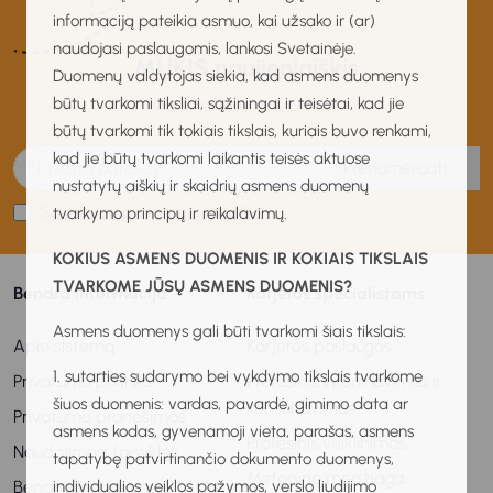
informaciją pateikia asmuo, kai užsako ir (ar)
naudojasi paslaugomis, lankosi Svetainėje.
MUKIS naujienlaiškis
Duomenų valdytojas siekia, kad asmens duomenys
būtų tvarkomi tiksliai, sąžiningai ir teisėtai, kad jie
Gaukite naujienas pirmas!
būtų tvarkomi tik tokiais tikslais, kuriais buvo renkami,
kad jie būtų tvarkomi laikantis teisės aktuose
Prenumeruoti
nustatytų aiškių ir skaidrių asmens duomenų
Sutinku su privatumo politika
tvarkymo principų ir reikalavimų.
KOKIUS ASMENS DUOMENIS IR KOKIAIS TIKSLAIS
TVARKOME JŪSŲ ASMENS DUOMENIS?
Bendra informacija
Karjeros specialistams
Asmens duomenys gali būti tvarkomi šiais tikslais:
Apie sistemą
Karjeros paslaugos
1. sutarties sudarymo bei vykdymo tikslais tvarkome
Privatumo politika
Profesinis informavimas ir
šiuos duomenis: vardas, pavardė, gimimo data ar
konsultavimas
Privatumo pranešimas
asmens kodas, gyvenamoji vieta, parašas, asmens
Profesinis veiklinimas
Naudojimosi taisyklės
tapatybę patvirtinančio dokumento duomenys,
Metodinė medžiaga
Bendradarbiavimas
individualios veiklos pažymos, verslo liudijimo