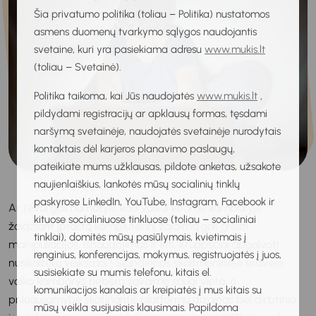
Šia privatumo politika (toliau – Politika) nustatomos
asmens duomenų tvarkymo sąlygos naudojantis
svetaine, kuri yra pasiekiama adresu
www.mukis.lt
(toliau – Svetainė).
Politika taikoma, kai Jūs naudojatės
www.mukis.lt
,
pildydami registracijų ar apklausų formas, tęsdami
naršymą svetainėje, naudojatės svetainėje nurodytais
kontaktais dėl karjeros planavimo paslaugų,
pateikiate mums užklausas, pildote anketas, užsakote
naujienlaiškius, lankotės mūsų socialinių tinklų
paskyrose LinkedIn, YouTube, Instagram, Facebook ir
Ar tėvai gali numatyti, kad vaikui kitame kambaryje
kituose socialiniuose tinkluose (toliau – socialiniai
žaidžiant įprastą kompiuterinį žaidimą gali grėsti
tinklai), domitės mūsų pasiūlymais, kvietimais į
manipuliacijos, išnaudojimas ir kiti, kruopščiai apgalvoti
renginius, konferencijas, mokymus, registruojatės į juos,
nusikaltėlių veiksmai? Šiandienos skaitmeninėje erdvėje
susisiekiate su mumis telefonu, kitais el.
vaiko kambarys nebėra savaime saugi vieta, o
komunikacijos kanalais ar kreipiatės į mus kitais su
priklausomybę skatinantis platformų dizainas bei dirbtinio
mūsų veikla susijusiais klausimais. Papildoma