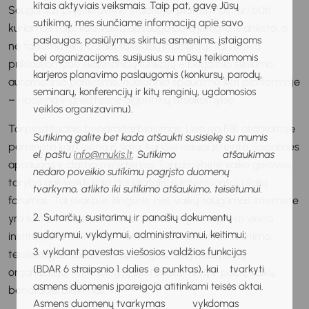
kitais aktyviais veiksmais. Taip pat, gavę Jūsų
Saugumas projektavimo stadijoje: platformos turi būti
sutikimą, mes siunčiame informaciją apie savo
kuriamos taip, kad vaikų apsauga būtų įdiegta iš anksto, o
paslaugas, pasiūlymus skirtus asmenims, įstaigoms
ne taisoma tik po žalą sukėlusių incidentų. Tai reiškia
bei organizacijoms, susijusius su mūsų teikiamomis
priklausomybę skatinančių funkcijų – begalinio slinkimo,
karjeros planavimo paslaugomis (konkursų, parodų,
automatinio paleidimo, nuolatinio spaudimo likti platformoje
seminarų, konferencijų ir kitų renginių, ugdomosios
– ribojimą ir griežtesnę algoritmų atsakomybę.
veiklos organizavimu).
Tarpinstitucinis bendradarbiavimas: Lietuva BIK ataskaitoje
Sutikimą galite bet kada atšaukti susisiekę su mumis
paminėta kaip viena iš šalių, kurioje naujai įsteigta Socialinės
el. paštu
info@mukis.lt
. Sutikimo atšaukimas
apsaugos ir darbo ministerijos Tarpžinybinė vaiko gerovės
nedaro poveikio sutikimu pagrįsto duomenų
taryba gali veikti kaip daugiašalis suinteresuotųjų šalių
tvarkymo, atlikto iki sutikimo atšaukimo, teisėtumui.
forumas. Tai svarbus žingsnis, nes vaikų saugumas internete
2. Sutarčių, susitarimų ir panašių dokumentų
yra kompleksinė problema, kurios negali išspręsti viena
sudarymui, vykdymui, administravimui, keitimui;
institucija ar sektorius. Tam būtinas nuolatinis švietimo,
3. vykdant pavestas viešosios valdžios funkcijas
teisėsaugos, socialinės apsaugos, nevyriausybinių
(BDAR 6 straipsnio 1 dalies e punktas), kai tvarkyti
organizacijų, technologijų sektoriaus, tėvų ir pačių vaikų
asmens duomenis įpareigoja atitinkami teisės aktai.
bendradarbiavimas.
Asmens duomenų tvarkymas vykdomas