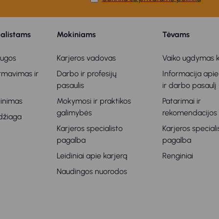
ialistams
Mokiniams
Tėvams
augos
Karjeros vadovas
Vaiko ugdymas k
ormavimas ir
Darbo ir profesijų
Informacija apie
s
pasaulis
ir darbo pasaulį
klinimas
Mokymosi ir praktikos
Patarimai ir
galimybės
rekomendacijos
džiaga
Karjeros specialisto
Karjeros speciali
pagalba
pagalba
Leidiniai apie karjerą
Renginiai
Naudingos nuorodos