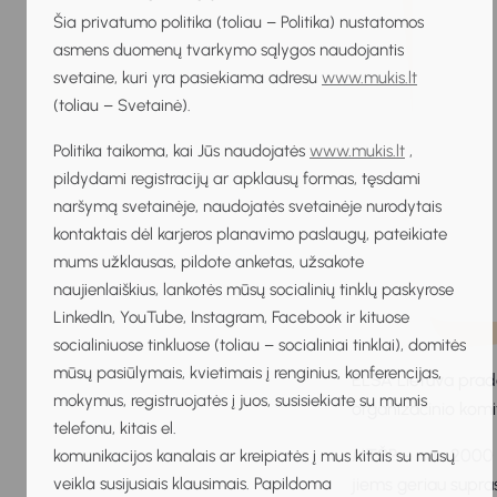
Šia privatumo politika (toliau – Politika) nustatomos
asmens duomenų tvarkymo sąlygos naudojantis
svetaine, kuri yra pasiekiama adresu
www.mukis.lt
(toliau – Svetainė).
Politika taikoma, kai Jūs naudojatės
www.mukis.lt
,
pildydami registracijų ar apklausų formas, tęsdami
naršymą svetainėje, naudojatės svetainėje nurodytais
kontaktais dėl karjeros planavimo paslaugų, pateikiate
mums užklausas, pildote anketas, užsakote
naujienlaiškius, lankotės mūsų socialinių tinklų paskyrose
LinkedIn, YouTube, Instagram, Facebook ir kituose
socialiniuose tinkluose (toliau – socialiniai tinklai), domitės
mūsų pasiūlymais, kvietimais į renginius, konferencijas,
ELSA Lietuva prade
mokymus, registruojatės į juos, susisiekiate su mumis
organizacinio kom
telefonu, kitais el.
MTŠP – nuo 2000 m.
komunikacijos kanalais ar kreipiatės į mus kitais su mūsų
veikla susijusiais klausimais. Papildoma
jiems geriau supras