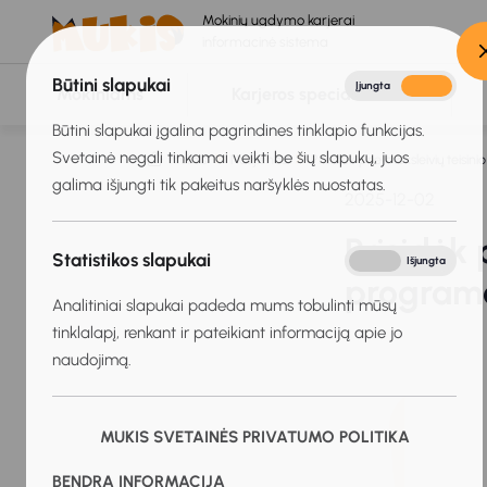
Mokinių ugdymo karjerai
informacinė sistema
Būtini slapukai
Įjungta
Išjungta
Mokiniams
Karjeros specialistams
Būtini slapukai įgalina pagrindines tinklapio funkcijas.
Svetainė negali tinkamai veikti be šių slapukų, juos
Titulinis
Naujienos
Prisidėk prie moksleivių teisi
galima išjungti tik pakeitus naršyklės nuostatas.
2025-12-02
Prisidėk 
Statistikos slapukai
Įjungta
Išjungta
programo
Analitiniai slapukai padeda mums tobulinti mūsų
tinklalapį, renkant ir pateikiant informaciją apie jo
naudojimą.
MUKIS SVETAINĖS PRIVATUMO POLITIKA
BENDRA INFORMACIJA