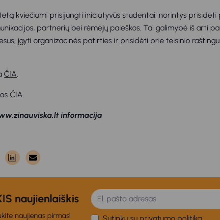
tetą kviečiami prisijungti iniciatyvūs studentai, norintys prisidėti
nikacijos, partnerių bei rėmėjų paieškos. Tai galimybė iš arti p
us, įgyti organizacinės patirties ir prisidėti prie teisinio raštin
ma
ČIA
.
jos
ČIA
.
ww.zinauviska.lt informacija
S naujienlaiškis
kite naujienas pirmas!
Sutinku su privatumo politika