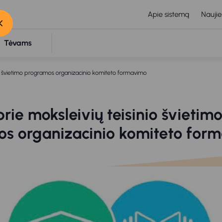
Apie sistemą
Naujie
Tėvams
nio švietimo programos organizacinio komiteto formavimo
prie moksleivių teisinio švietim
s organizacinio komiteto for