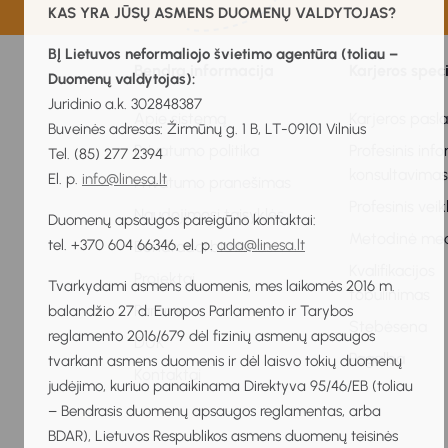
KAS YRA JŪSŲ ASMENS DUOMENŲ VALDYTOJAS?
BĮ Lietuvos neformaliojo švietimo agentūra (toliau –
Bendra informacija
Karjeros spec
Duomenų valdytojas):
Juridinio a.k. 302848387
Apie sistemą
Karjeros pasl
Buveinės adresas: Žirmūnų g. 1 B, LT-09101 Vilnius
Privatumo politika
Profesinis inf
Tel. (85) 277 2394
konsultavima
El. p.
info@linesa.lt
Privatumo pranešimas
Profesinis vei
Naudojimosi taisyklės
Duomenų apsaugos pareigūno kontaktai:
Metodinė me
tel. +370 604 66346, el. p.
ada@linesa.lt
Bendradarbiavimas
Kvalifikacijos
Projektai
Tvarkydami asmens duomenis, mes laikomės 2016 m.
tobulinimas
Parama
balandžio 27 d. Europos Parlamento ir Tarybos
Stebėsena
reglamento 2016/679 dėl fizinių asmenų apsaugos
DUK
Pagalba
tvarkant asmens duomenis ir dėl laisvo tokių duomenų
Kontaktai
judėjimo, kuriuo panaikinama Direktyva 95/46/EB (toliau
– Bendrasis duomenų apsaugos reglamentas, arba
BDAR), Lietuvos Respublikos asmens duomenų teisinės