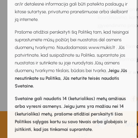
ar/ir detalesnė informacija gali būti pateikta paslaugų ir
Į organizacinį komi
kitose sutartyse, privatumo pranešimuose arba skelbiant
koordinavimo, komu
ją internete.
įgyvendinimo proces
Prašome atidžiai perskaityti šią Politiką tam, kad teisingai
mokyklose.
suprastumėte mūsų požiūrį bei nuostatas dėl asmens
Registracijos for
duomenų tvarkymo. Naudodamasis www.mukis.lt . Jūs
patvirtinate, kad susipažinote su Politika, suprantate jos
Daugiau informaci
nuostatas ir sutinkate su joje nurodytais Jūsų asmens
duomenų tvarkymo tikslais, būdais bei tvarka.
Jeigu Jūs
ELSA Lietuva ir w
nesutinkate su Politika, Jūs neturite teisės naudotis
Svetaine.
Svetaine gali naudotis 14 (keturiolikos) metų amžiaus
Dalintis:
arba vyresni asmenys. Jeigu jums yra mažiau nei 14
(keturiolika) metų, prašome atidžiai perskaityti šias
Politikos sąlygas kartu su savo tėvais arba globėjais ir
MUKI
įsitikinti, kad jas tinkamai suprantate.
Gau