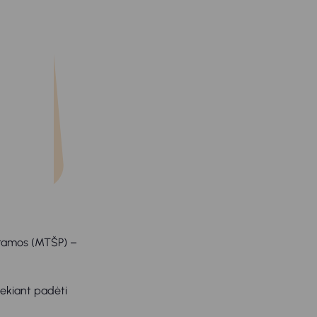
ogramos (MTŠP) –
iekiant padėti