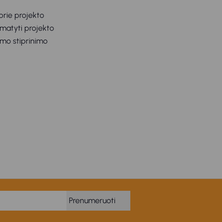
 prie projekto
amatyti projekto
gumo stiprinimo
Prenumeruoti