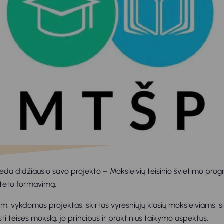
da didžiausio savo projekto – Moksleivių teisinio švietimo pr
iteto formavimą.
 vykdomas projektas, skirtas vyresniųjų klasių moksleiviams, s
ti teisės mokslą, jo principus ir praktinius taikymo aspektus.