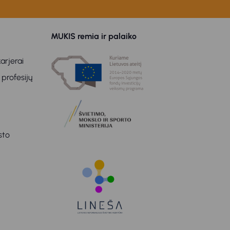
MUKIS remia ir palaiko
arjerai
 profesijų
sto