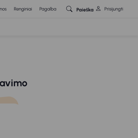
nos
Renginiai
Pagalba
Prisijungti
Paieška
o
mavimo