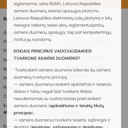
reglamentas, arba BDAR), Lietuvos Respublikos
asmens duomenų teisinės apsaugos įstatymo,
Lietuvos Respublikos elektroninių ryšių įstatymo ir kitų
Bendra informacija
Karjeros specialistams
tiesiogiai taikomų teisės aktų, reglamentuojančių
Apie sistemą
Karjeros paslaugos
asmens duomenų apsaugą, taip pat kompetentingų
institucijų nurodymų.
Privatumo politika
Profesinis informavimas ir
konsultavimas
Privatumo pranešimas
KOKIAIS PRINCIPAIS VADOVAUDAMIESI
Profesinis veiklinimas
TVARKOME ASMENS DUOMENIS?
Naudojimosi taisyklės
Metodinė medžiaga
Bendradarbiavimas
Tvarkydami asmens duomenis laikomės šių asmens
Kvalifikacijos
duomenų tvarkymo principų:
Projektai
tobulinimas
— asmens duomenys renkami apibrėžtais ir teisėtais
Parama
tikslais ir toliau negali būti tvarkomi tikslais,
Stebėsena
DUK
nesuderinamais su nustatytaisiais prieš renkant
Pagalba
Kontaktai
asmens duomenis (
apibrėžtumo ir teisėtų tikslų
Mokiniams
Tėvams
principas
);
— asmens duomenys tvarkomi teisėtai, sąžiningai ir
Karjeros vadovas
Vaiko ugdymas karjerai
skaidriai (
teisėtumo, sąžiningumo ir skaidrumo