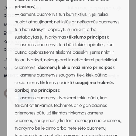
principas
);
Darbo ir profesijų
Informacija apie profesijų
— asmens duomenys turi būti tikslūs ir, jei reikia,
pasaulis
ir darbo pasaulį
nuolat atnaujinami; netikslūs ar neišsamūs duomenys
Mokymosi ir praktikos
Patarimai ir
turi būti ištaisyti, papildyti, sunaikinti arba
galimybės
rekomendacijos
sustabdytas jų tvarkymas (
tikslumo principas
);
Karjeros specialisto
Karjeros specialisto
— asmens duomenys turi būti tokios apimties, kuri
pagalba
pagalba
būtina apibrėžtiems tikslams pasiekti, jiems rinkti ir
Leidiniai apie karjerą
Renginiai
toliau tvarkyti, nekaupiami ir netvarkomi pertekliniai
duomenys (
duomenų kiekio mažinimo principas
);
Naudingos nuorodos
— asmens duomenys saugomi tiek, kiek būtina
MUKIS remia ir palaiko
Senoji svetainės versija
siekiamiems tikslams pasiekti (
saugojimo trukmės
apribojimo principas
);
— asmens duomenys tvarkomi tokiu būdu, kad
taikant atitinkamas technines ar organizacines
priemones būtų užtikrintas tinkamas asmens
duomenų saugumas, įskaitant apsaugą nuo duomenų
tvarkymo be leidimo arba neteisėto duomenų
tvarkymo ir nuo netyčinio praradimo, sunaikinimo ar