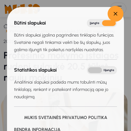
Būtini slapukai
Įjungta
Išjungta
Titulinis
Naujienos
Profesinio mokymo įstaigos rudenį sulaukė 20,5 tūkst. naujų mokinių
Būtini slapukai įgalina pagrindines tinklapio funkcijas.
2025-09-09
Svetainė negali tinkamai veikti be šių slapukų, juos
galima išjungti tik pakeitus naršyklės nuostatas.
Profesinio mokymo įstaigos
rudenį sulaukė 20,5 tūkst.
Statistikos slapukai
Įjungta
Išjungta
naujų mokinių
Analitiniai slapukai padeda mums tobulinti mūsų
tinklalapį, renkant ir pateikiant informaciją apie jo
naudojimą.
MUKIS SVETAINĖS PRIVATUMO POLITIKA
BENDRA INFORMACIJA