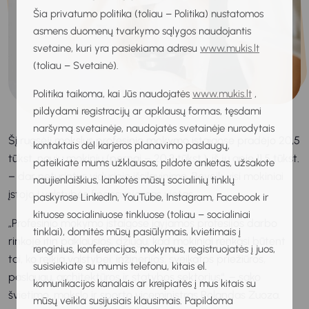
Šia privatumo politika (toliau – Politika) nustatomos
asmens duomenų tvarkymo sąlygos naudojantis
svetaine, kuri yra pasiekiama adresu
www.mukis.lt
(toliau – Svetainė).
Politika taikoma, kai Jūs naudojatės
www.mukis.lt
,
pildydami registracijų ar apklausų formas, tęsdami
naršymą svetainėje, naudojatės svetainėje nurodytais
Šį rugsėjį mokslus profesinio mokymo įstaigose pradėjo 20,5
kontaktais dėl karjeros planavimo paslaugų,
tūkst. naujų mokinių (pernai – 20,3 tūkst.), iš jų apie 11,5 tūkst.
pateikiate mums užklausas, pildote anketas, užsakote
– dar neturintys vidurinio išsilavinimo. Beveik visi mokiniai
naujienlaiškius, lankotės mūsų socialinių tinklų
įstojo į valstybės finansuojamas vietas.
paskyrose LinkedIn, YouTube, Instagram, Facebook ir
kituose socialiniuose tinkluose (toliau – socialiniai
„Profesinio mokymo įstaigose įgyjamos profesijos darbo
tinklai), domitės mūsų pasiūlymais, kvietimais į
rinkoje itin paklausios, džiugu, kad mokiniai renkasi būtent
renginius, konferencijas, mokymus, registruojatės į juos,
tai, ko reikia valstybei: inžinerijos, sveikatos priežiūros,
susisiekiate su mumis telefonu, kitais el.
paslaugų, architektūros ir statybos sektorius“, – sako
komunikacijos kanalais ar kreipiatės į mus kitais su
švietimo, mokslo ir sporto viceministras Rolandas Zuoza.
mūsų veikla susijusiais klausimais. Papildoma