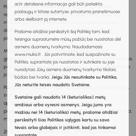
ar/ir detalesnė informacija gali būti pateikta
Populiariausiomis šiemet tapo transporto priemonių
paslaugų ir kitose sutartyse, privatumo pranešimuose
remontininko, elektriko, kirpėjo, apskaitininko, gydomojo
arba skelbiant ją internete.
masažo specialisto, kosmetiko, individualios priežiūros
darbuotojo, apdailininko ir virėjo profesinio mokymo
Prašome atidžiai perskaityti šią Politiką tam, kad
programos.
teisingai suprastumėte mūsų požiūrį bei nuostatas dėl
asmens duomenų tvarkymo. Naudodamasis
Mokytis profesijos taip pat pradėjo apie 2,5 tūkst.
www.mukis.lt . Jūs patvirtinate, kad susipažinote su
gimnazistų, kurie dar būdami gimnazijos suole kartu mokysis
Politika, suprantate jos nuostatas ir sutinkate su joje
pasirinktų profesijos dalykų – modulių – profesinio mokymo
nurodytais Jūsų asmens duomenų tvarkymo tikslais,
įstaigose (pernai – 2,4 tūkst.).
būdais bei tvarka.
Jeigu Jūs nesutinkate su Politika,
Jūs neturite teisės naudotis Svetaine.
Populiariausi moduliai – tautinio paveldo patiekalų gamyba,
traktorių vairavimas, baro paruošimas ir klientų
Svetaine gali naudotis 14 (keturiolikos) metų
aptarnavimas, mobiliųjų robotų montavimas ir
amžiaus arba vyresni asmenys. Jeigu jums yra
programavimas, kavos paruošimas, baldų gamyba, floristika,
mažiau nei 14 (keturiolika) metų, prašome atidžiai
makiažo atlikimas, desertų gamyba.
perskaityti šias Politikos sąlygas kartu su savo
tėvais arba globėjais ir įsitikinti, kad jas tinkamai
2025 m. žiemos priėmimo metu į profesinio mokymo
suprantate.