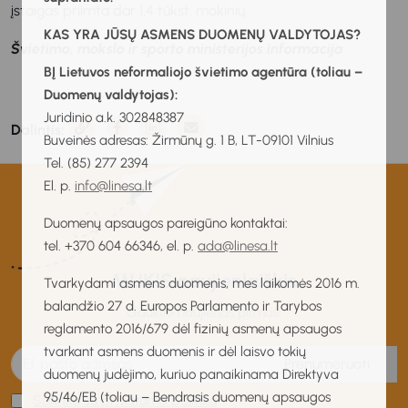
įstaigas priimta dar 1,4 tūkst. mokinių.
KAS YRA JŪSŲ ASMENS DUOMENŲ VALDYTOJAS?
Švietimo, mokslo ir sporto ministerijos informacija
BĮ Lietuvos neformaliojo švietimo agentūra (toliau –
Duomenų valdytojas):
Juridinio a.k. 302848387
Dalintis:
Buveinės adresas: Žirmūnų g. 1 B, LT-09101 Vilnius
Tel. (85) 277 2394
El. p.
info@linesa.lt
Duomenų apsaugos pareigūno kontaktai:
tel. +370 604 66346, el. p.
ada@linesa.lt
MUKIS naujienlaiškis
Tvarkydami asmens duomenis, mes laikomės 2016 m.
balandžio 27 d. Europos Parlamento ir Tarybos
Gaukite naujienas pirmas!
reglamento 2016/679 dėl fizinių asmenų apsaugos
tvarkant asmens duomenis ir dėl laisvo tokių
Prenumeruoti
duomenų judėjimo, kuriuo panaikinama Direktyva
95/46/EB (toliau – Bendrasis duomenų apsaugos
Sutinku su privatumo politika