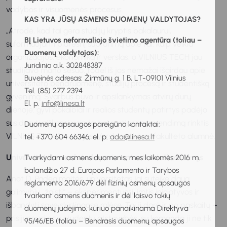
vadybos ir visuomenės procesus.
KAS YRA JŪSŲ ASMENS DUOMENŲ VALDYTOJAS?
„Atrodė, kad tai gera studijų kryptis bakalaurui,
BĮ Lietuvos neformaliojo švietimo agentūra (toliau –
suformuojanti platesnį supratimą apie tai, kaip veikia
Duomenų valdytojas):
organizacijos, ekonomika ir verslas, o VILNIUS TECH jau
Juridinio a.k. 302848387
studijavo mano sesuo, todėl iš jos nemažai išgirdau apie
Buveinės adresas: Žirmūnų g. 1 B, LT-09101 Vilnius
universiteto bendruomenę, studijų procesą ir studentišką
Tel. (85) 277 2394
gyvenimą. Svarbus buvo ir apsilankymas atvirų durų
El. p.
info@linesa.lt
dienoje: gyvi pokalbiai ir realios studentų patirtys padėjo
susidaryti aiškesnį vaizdą bei sustiprino sprendimą rinktis
Duomenų apsaugos pareigūno kontaktai:
VILNIUS TECH“, – dalijasi Verslo vadybos fakulteto alumnė.
tel. +370 604 66346, el. p.
ada@linesa.lt
Universitetas – erdvė eksperimentuoti ir ieškoti savęs
Tvarkydami asmens duomenis, mes laikomės 2016 m.
balandžio 27 d. Europos Parlamento ir Tarybos
Anot D. Padegimaitės, universitetas jai suteikė daug
reglamento 2016/679 dėl fizinių asmenų apsaugos
galimybių „žaisti“ – eksperimentuoti, imtis iniciatyvos ir
tvarkant asmens duomenis ir dėl laisvo tokių
išbandyti save skirtingose rolėse. Tai ji darė ir po paskaitų –
duomenų judėjimo, kuriuo panaikinama Direktyva
prisijungusi prie studentų atstovybės, su komanda ji ne tik
95/46/EB (toliau – Bendrasis duomenų apsaugos