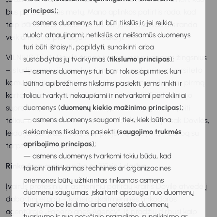
principas
);
bus po dešimties metų. Mano aplinkos patirtis rodo, kad
— asmens duomenys turi būti tikslūs ir, jei reikia,
taip būna retai. Aiškumas dėl karjeros dažniau atsiranda
nuolat atnaujinami; netikslūs ar neišsamūs duomenys
veikiant, o ne planuojant“, – sako ji.
turi būti ištaisyti, papildyti, sunaikinti arba
VILNIUS TECH Dovilė žengė ir pirmuosius karjeros žingsnius
sustabdytas jų tvarkymas (
tikslumo principas
);
– studijų metu ji gavo kvietimą prisijungti prie universiteto
— asmens duomenys turi būti tokios apimties, kuri
komunikacija besirūpinančio skyriaus komandos, kur pirmą
būtina apibrėžtiems tikslams pasiekti, jiems rinkti ir
kartą rimtai susidūrė su rinkodaros sritimi. Tai dovanojo
toliau tvarkyti, nekaupiami ir netvarkomi pertekliniai
supratimą, kad rinkodara – kryptis, kurioje ji norėtų eiti
duomenys (
duomenų kiekio mažinimo principas
);
— asmens duomenys saugomi tiek, kiek būtina
toliau, o vėliau sekusios patirtys startuoliuose, pasak Dovilės,
siekiamiems tikslams pasiekti (
saugojimo trukmės
leido jai dar pažinti šią sritį, projektų valdymą ir darbą su
apribojimo principas
);
tarptautinėmis rinkomis.
— asmens duomenys tvarkomi tokiu būdu, kad
Rinkodara moko sveiko požiūrio į darbą
taikant atitinkamas technines ar organizacines
priemones būtų užtikrintas tinkamas asmens
Įvairus profesinių ir asmeninių patirčių kraitis Dovilę atvedė į
duomenų saugumas, įskaitant apsaugą nuo duomenų
dabartinį etapą – karjerą skaitmeninės rinkodaros
tvarkymo be leidimo arba neteisėto duomenų
agentūroje „Paperplanes Agency“. Iš pradžių dirbusi kaip
tvarkymo ir nuo netyčinio praradimo, sunaikinimo ar