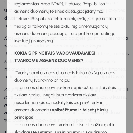
atstovavo studentų interesams, bet ir inicijavo pokyčius
reglamentas, arba BDAR), Lietuvos Respublikos
studijose, dirbo su fakulteto administracija studijų kokybės
asmens duomenų teisinės apsaugos įstatymo,
klausimais. Vėliau šių patirčių sąrašą papildė ir pirmakursių
Lietuvos Respublikos elektroninių ryšių įstatymo ir kitų
kuratorės pareigos.
tiesiogiai taikomų teisės aktų, reglamentuojančių
asmens duomenų apsaugą, taip pat kompetentingų
„Šios veiklos leido suprasti, kad daugelis galimybių atsiranda
institucijų nurodymų.
ne savaime, o tada, kai pats žengi pirmą žingsnį.
KOKIAIS PRINCIPAIS VADOVAUDAMIESI
Universitete galėjau saugiai išbandyti įvairias idėjas, mokytis
TVARKOME ASMENS DUOMENIS?
iš klaidų, pamatyti, kiek daug galima pasiekti vedamai
iniciatyvos, smalsumo ir vidinės ambicijos, ir sutikti žmones,
Tvarkydami asmens duomenis laikomės šių asmens
kurie prisidėjo prie mano profesinio kelio“, – dalijasi Dovilė.
duomenų tvarkymo principų:
— asmens duomenys renkami apibrėžtais ir teisėtais
Jos įsitikinimu, galimybė užsiimti daug skirtingų veiklų, geriau
tikslais ir toliau negali būti tvarkomi tikslais,
save pažinti ir suprasti, kas iš tiesų traukia ir sekasi, o kas ne,
nesuderinamais su nustatytaisiais prieš renkant
yra bene pagrindinis kelias į sėkmingą karjerą, nors
asmens duomenis (
apibrėžtumo ir teisėtų tikslų
visuomenėje vis dar vyrauja požiūris, kad viskas priklauso
principas
);
nuo pasiekimų mokykloje ir studijų pasirinkimo.
— asmens duomenys tvarkomi teisėtai, sąžiningai ir
skaidriai (
teisėtumo, sąžiningumo ir skaidrumo
„Dažnai atrodo, kad aštuoniolikmečiai turi tiksliai žinoti, kuo