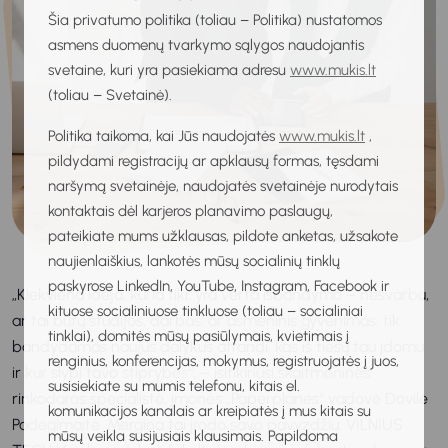
Šia privatumo politika (toliau – Politika) nustatomos
asmens duomenų tvarkymo sąlygos naudojantis
svetaine, kuri yra pasiekiama adresu
www.mukis.lt
(toliau – Svetainė).
Politika taikoma, kai Jūs naudojatės
www.mukis.lt
,
pildydami registracijų ar apklausų formas, tęsdami
naršymą svetainėje, naudojatės svetainėje nurodytais
kontaktais dėl karjeros planavimo paslaugų,
pateikiate mums užklausas, pildote anketas, užsakote
naujienlaiškius, lankotės mūsų socialinių tinklų
paskyrose LinkedIn, YouTube, Instagram, Facebook ir
„Kiekviena idėja, kuria tiki, yra verta išbandymo – nesvarbu,
kituose socialiniuose tinkluose (toliau – socialiniai
ar tai būtų studijos, darbas, ar asmeninis gyvenimas, tik
tinklai), domitės mūsų pasiūlymais, kvietimais į
bandydamas naujus dalykus atrandi, kas iš tiesų tau įdomu
renginius, konferencijas, mokymus, registruojatės į juos,
ir kur slypi tavo stiprybės“, – įsitikinusi skaitmeninės
susisiekiate su mumis telefonu, kitais el.
rinkodaros specialistė, įmonės „Paperplanes“ vadovė Dovilė
komunikacijos kanalais ar kreipiatės į mus kitais su
Padegimaitė. Mergina tai įrodo savo pavyzdžiu: VILNIUS
mūsų veikla susijusiais klausimais. Papildoma