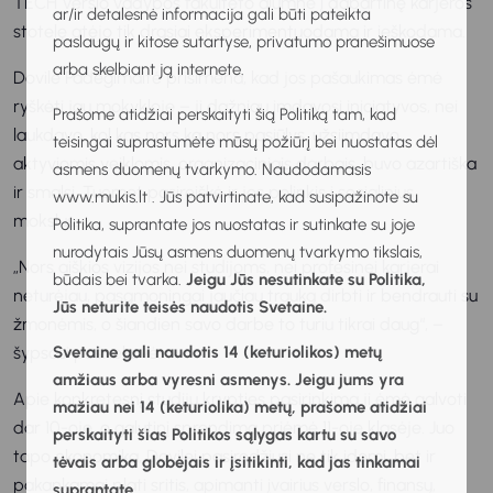
TECH Verslo vadybos fakulteto alumnė į dabartinę karjeros
ar/ir detalesnė informacija gali būti pateikta
stotelę atėjo tik drąsiai eksperimentuodama ir ieškodama.
paslaugų ir kitose sutartyse, privatumo pranešimuose
arba skelbiant ją internete.
Dovilė Padegimaitė prisimena, kad jos pašaukimas ėmė
ryškėti jau mokykloje – ji dažniau imdavosi iniciatyvos, nei
Prašome atidžiai perskaityti šią Politiką tam, kad
laukdavo, kol kas nors ką nors pasiūlys, užsiimdavo
teisingai suprastumėte mūsų požiūrį bei nuostatas dėl
aktyviomis veiklomis, organizaciniais darbais, buvo azartiška
asmens duomenų tvarkymo. Naudodamasis
ir smalsi. Tuomet pasireiškė ir jos polinkis į socialinius
www.mukis.lt . Jūs patvirtinate, kad susipažinote su
mokslus.
Politika, suprantate jos nuostatas ir sutinkate su joje
nurodytais Jūsų asmens duomenų tvarkymo tikslais,
„Nors aiškios vizijos nei studijoms, nei profesinei karjerai
būdais bei tvarka.
Jeigu Jūs nesutinkate su Politika,
neturėjau, pasąmoningai jaučiau trauką dirbti ir bendrauti su
Jūs neturite teisės naudotis Svetaine.
žmonėmis, o šiandien savo darbe to turiu tikrai daug“, –
šypsosi pašnekovė.
Svetaine gali naudotis 14 (keturiolikos) metų
amžiaus arba vyresni asmenys. Jeigu jums yra
Apie konkretesnį studijų krypties pasirinkimą ji ėmė galvoti
mažiau nei 14 (keturiolika) metų, prašome atidžiai
dar 10-oje, o galutinį sprendimą priėmė 11-oje klasėje. Juo
perskaityti šias Politikos sąlygas kartu su savo
tapo ekonomika, Dovilei pasirodžiusi ne tik įdomi, bet ir
tėvais arba globėjais ir įsitikinti, kad jas tinkamai
pakankamai plati sritis, apimanti įvairius verslo, finansų,
suprantate.