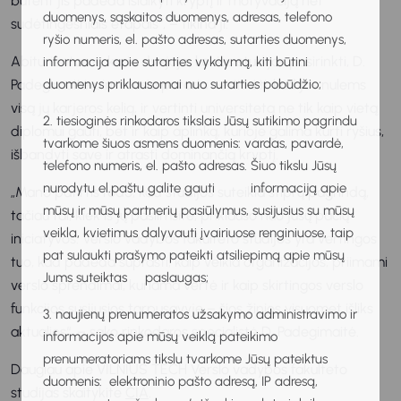
būtent jis padeda išlaikyti kryptį ir motyvaciją net
duomenys, sąskaitos duomenys, adresas, telefono
sudėtingesniais etapais“, – tikina ji.
ryšio numeris, el. pašto adresas, sutarties duomenys,
Abiturientams, kurie dvejoja, kokias studijas pasirinkti, D.
informacija apie sutarties vykdymą, kiti būtini
Padegimaitė pirmiausia pataria nesitikėti, kad jos nulems
duomenys priklausomai nuo sutarties pobūdžio;
visą jų karjeros kelią, ir vertinti universitetą ne tik kaip vietą
2. tiesioginės rinkodaros tikslais Jūsų sutikimo pagrindu
diplomui gauti, bet ir kaip aplinką, kurioje galima kurti ryšius,
tvarkome šiuos asmens duomenis: vardas, pavardė,
išbandyti save ir atrasti dominančią kryptį.
telefono numeris, el. pašto adresas. Šiuo tikslu Jūsų
nurodytu el.paštu galite gauti informaciją apie
„Mano patirtis rodo, kad studijos suteikia stiprų pagrindą,
mūsų ir mūsų partnerių pasiūlymus, susijusius su mūsų
tačiau tai, kiek iš jų pasiimsite, priklauso nuo jūsų pačių
veikla, kvietimus dalyvauti įvairiuose renginiuose, taip
iniciatyvos. Verslo vadybos fakulteto studijos yra vertingos
pat sulaukti prašymo pateikti atsiliepimą apie mūsų
tuo, kad padeda suprasti, kaip veikia organizacijos, priimami
Jums suteiktas paslaugas;
verslo sprendimai, kuriama vertė ir kaip skirtingos verslo
funkcijos susijusios tarpusavyje – šios žinios visuomet išliks
3. naujienų prenumeratos užsakymo administravimo ir
aktualios“, – sako rinkodaros specialistė D. Padegimaitė.
informacijos apie mūsų veiklą pateikimo
prenumeratoriams tikslu tvarkome Jūsų pateiktus
Daugiau apie VILNIUS TECH Verslo vadybos fakulteto
duomenis: elektroninio pašto adresą, IP adresą,
studijas skaitykite
ČIA
.