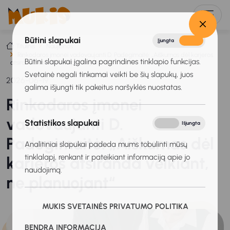
Būtini slapukai
Įjungta
Išjungta
Titulinis
Naujienos
Rinkodaros įmonei vadovaujanti D. Padegimaitė: „Aiškumas dėl karjeros
Būtini slapukai įgalina pagrindines tinklapio funkcijas.
atsiranda veikiant, ne planuojant“
Svetainė negali tinkamai veikti be šių slapukų, juos
2026-06-19
galima išjungti tik pakeitus naršyklės nuostatas.
Rinkodaros įmonei
vadovaujanti D.
Statistikos slapukai
Įjungta
Išjungta
Padegimaitė: „Aiškumas dėl
Analitiniai slapukai padeda mums tobulinti mūsų
tinklalapį, renkant ir pateikiant informaciją apie jo
karjeros atsiranda veikiant,
naudojimą.
ne planuojant“
MUKIS SVETAINĖS PRIVATUMO POLITIKA
BENDRA INFORMACIJA