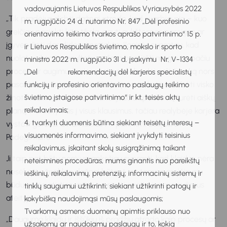
vadovaujantis Lietuvos Respublikos Vyriausybės 2022
„Tik pradėjus dirbti dažnai atrodo, kad svarbiausia – kuo
m. rugpjūčio 24 d. nutarimo Nr. 847 „Dėl profesinio
greičiau pasiekti kitą tikslą, gauti aukštesnes pareigas ar
orientavimo teikimo tvarkos aprašo patvirtinimo“ 15 p.
įgyvendinti dar didesnį projektą. Ilgainiui supratau, kad
ir Lietuvos Respublikos švietimo, mokslo ir sporto
nuolat vaikantis rezultatų, galima pamiršti mėgautis pačiu
ministro 2022 m. rugpjūčio 31 d. įsakymu Nr. V-1334
procesu ir augimu, kuris vyksta pakeliui. Jei galėčiau ką nors
„Dėl rekomendacijų dėl karjeros specialistų
pasakyti sau karjeros pradžioje, priminčiau neskubėti visko
funkcijų ir profesinio orientavimo paslaugų teikimo
žinoti. Jauni specialistai dažnai jaučia spaudimą turėti aiškų
švietimo įstaigose patvirtinimo“ ir kt. teisės aktų
reikalavimais;
planą ir atsakymus į visus klausimus, tačiau realybėje karjera
4. tvarkyti duomenis būtina siekiant teisėtų interesų –
vystosi gerokai dinamiškiau“, – patirtimi dalijasi D.
visuomenės informavimo, siekiant įvykdyti teisinius
Padegimaitė.
reikalavimus, įskaitant skolų susigrąžinimą taikant
Ji taip pat būtų norėjusi anksčiau suprasti, kad klaidos nėra
neteismines procedūras, mums ginantis nuo pareikštų
nesėkmės ženklas: dažnai būtent jos tampa greičiausiu
ieškinių, reikalavimų, pretenzijų; informacinių sistemų ir
būdu įgyti patirties, augti ir priimti geresnius sprendimus
tinklų saugumui užtikrinti; siekiant užtikrinti patogų ir
ateityje.
kokybišką naudojimąsi mūsų paslaugomis;
Tvarkomų asmens duomenų apimtis priklauso nuo
„Dauguma klaidų ir iššūkių iš pradžių atrodo kaip procesų ar
užsakomų ar naudojamų paslaugų ir to, kokią