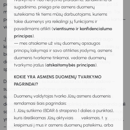
projektų vadovė, vėliau – kaip vykdančioji vadovė, po 1,5
sugadinimo, prieiga prie asmens duomenų
metų įmonėje ji perėmė agentūros vadovės pareigas. Tai,
suteikiama tik tiems mūsų darbuotojams, kuriems
pasak jos, buvo vienas didžiausių profesinių iššūkių, o kartu –
tokie duomenys yra reikalingi jų funkcijoms ir
vienas svarbiausių pasitikėjimo savimi „egzaminų“.
pavedimams atlikti (
vientisumo ir konfidencialumo
principas
).
„Į agentūrą atėjau įdomiu laikotarpiu, kai sparčiai augo
— mes atsakome už visų duomenų apsaugos
komanda ir klientūra, plėtėsi paslaugų spektras, o dalis jų
principų laikymąsi ir savo atitikties įrodymą, asmens
buvo gana naujos tiek rinkai, tiek mums patiems, todėl
duomenis tvarkome tinkamai, vedame duomenų
dažnai reikėdavo eksperimentuoti ir ieškoti geriausių
tvarkymo įrašus (
atskaitomybės principas
).
sprendimų jau juos įgyvendinant.
KOKIE YRA ASMENS DUOMENŲ TVARKYMO
Didžiausias iššūkis, su kuriuo susidūriau tapusi vadove –
PAGRINDAI?
suprasti, kad augančiame versle neįmanoma visko
Duomenų valdytojas tvarko Jūsų asmens duomenis
sukontroliuoti pačiai. Teko išmokti pasitikėti žmonėmis,
remdamasi šiais pagrindais:
deleguoti atsakomybes ir kurti aplinką, kurioje komanda gali
1. Jūsų sutikimo (BDAR 6 straipsnio 1 dalies a punktas),
savarankiškai priimti sprendimus. Manau, kad pasitikėjimas
kuris išreiškiamas Jūsų aktyviais veiksmais, t. y.
yra viena svarbiausių sąlygų tvariam organizacijos augimui“,
kreipimusi į mus ir asmens duomenų pateikimu, arba
– sako ji.