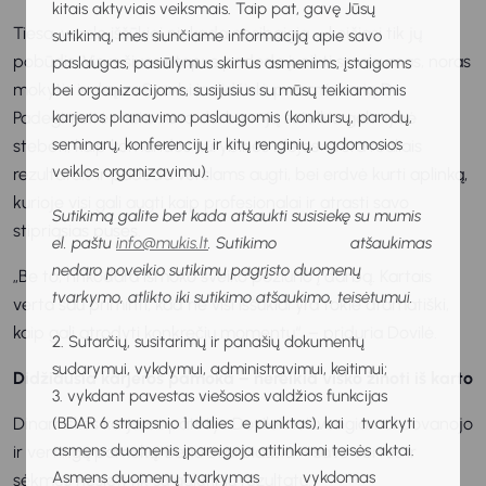
kitais aktyviais veiksmais. Taip pat, gavę Jūsų
Tiesa, versle iššūkiai niekada nesibaigia – keičiasi tik jų
sutikimą, mes siunčiame informaciją apie savo
pobūdis. Visus šiuos etapus padeda įveikti smalsumas, noras
paslaugas, pasiūlymus skirtus asmenims, įstaigoms
mokytis ir drąsa. Svarbi ir didžiulė prasmė, kurią D.
bei organizacijoms, susijusius su mūsų teikiamomis
Padegimaitė mato savo darbe – ją suteikia galimybė
karjeros planavimo paslaugomis (konkursų, parodų,
seminarų, konferencijų ir kitų renginių, ugdomosios
stebėti, kaip komandos kūrybinės idėjos virsta realiais
veiklos organizavimu).
rezultatais ir padeda verslams augti, bei erdvė kurti aplinką,
kurioje visi gali augti kaip profesionalai ir atrasti savo
Sutikimą galite bet kada atšaukti susisiekę su mumis
stipriąsias puses.
el. paštu
info@mukis.lt
. Sutikimo atšaukimas
nedaro poveikio sutikimu pagrįsto duomenų
„Be to, rinkodara išmoko sveiko požiūrio į darbą. Kartais
tvarkymo, atlikto iki sutikimo atšaukimo, teisėtumui.
verta sau priminti, kad ne visi iššūkiai yra tokie dramatiški,
kaip gali atrodyti konkrečiu momentu“, – priduria Dovilė.
2. Sutarčių, susitarimų ir panašių dokumentų
sudarymui, vykdymui, administravimui, keitimui;
Didžiausia karjeros pamoka – nereikia visko žinoti iš karto
3. vykdant pavestas viešosios valdžios funkcijas
Dinamiškos karjeros patirtys Dovilei neišvengiamai dovanojo
(BDAR 6 straipsnio 1 dalies e punktas), kai tvarkyti
asmens duomenis įpareigoja atitinkami teisės aktai.
ir vertingų pamokų. Bene svarbiausia – savo vertės ir
Asmens duomenų tvarkymas vykdomas
sėkmės nesieti tik su galutiniu rezultatu.