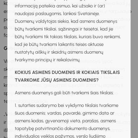
kompetencijų klausimai, tačiau pasigilinus paaiškėja, kad jų
informaciją pateikia asmuo, kai užsako ir (ar)
esmė slypi komunikacijoje, lūkesčių suderinime ir tarpusavio
naudojasi paslaugomis, lankosi Svetainėje.
pasitikėjime. Gebėjimas dirbti su žmonėmis yra ne mažiau
Duomenų valdytojas siekia, kad asmens duomenys
svarbus nei profesinės žinios“, – priduria Verslo vadybos
būtų tvarkomi tiksliai, sąžiningai ir teisėtai, kad jie
fakulteto alumnė.
būtų tvarkomi tik tokiais tikslais, kuriais buvo renkami,
kad jie būtų tvarkomi laikantis teisės aktuose
Gebėjimas mokytis liks vertingas visada
nustatytų aiškių ir skaidrių asmens duomenų
tvarkymo principų ir reikalavimų.
Vis dėlto, svarbiausia šių dienų kompetencija, ypač
skaitmeninės rinkodaros srityje, Dovilė įvardija gebėjimą
KOKIUS ASMENS DUOMENIS IR KOKIAIS TIKSLAIS
mokytis – technologiniai įrankiai ir sprendimai keičiasi, o
TVARKOME JŪSŲ ASMENS DUOMENIS?
kritinis mąstymas, gebėjimas suprasti žmonių elgseną ir
Asmens duomenys gali būti tvarkomi šiais tikslais:
spręsti problemas išlieka vertingi nepriklausomai nuo
technologijų pokyčių.
1. sutarties sudarymo bei vykdymo tikslais tvarkome
šiuos duomenis: vardas, pavardė, gimimo data ar
„Viskas keisis dar ne kartą, bet žmonės, kurie geba mokytis
asmens kodas, gyvenamoji vieta, parašas, asmens
ir greitai perprasti naujus dalykus, konkurencinį pranašumą
tapatybę patvirtinančio dokumento duomenys,
išlaikys visada. Taip pat labai svarbus prasmės jausmas –
individualios veiklos pažymos, verslo liudijimo