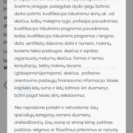
Darbo ir profesijų
Informacija apie profesijų
švietimo įstaigoje; pareigybės dydis (jeigu būtina),
pasaulis
ir darbo pasaulį
darbo patirtis; kvalifikacijos tobulinimui skirtų ak. val.
Mokymosi ir praktikos
Patarimai ir
skaičius, kalbų mokėjimo lygis, profesijos pavadinimas;
galimybės
rekomendacijos
kvalifikacijos tobulinimo programos pavadinimas,
Karjeros specialisto
Karjeros specialisto
kodas; kvalifikacijos tobulinimo programos / renginio
pagalba
pagalba
data, sertifikatų išdavimo data ir numeris, mokinių,
kuriems teikia paslaugas, skaičius ir sąrašas,
Leidiniai apie karjerą
Renginiai
organizuotų mokymų skaičius, formos ir temos,
Naudingos nuorodos
konsultacijų, teiktų mokinių tėvams
MUKIS remia ir palaiko
Senoji svetainės versija
(globėjams/rūpintojams), skaičius; profesinio
orientavimo paslaugų finansavimo informacija: klasės
krepšelio lėšų suma ir lėšų šaltiniai; kiti duomenys
būtini pagal teisės aktų reikalavimus.
Mes neprašome pateikti ir netvarkome Jūsų
specialiųjų kategorijų asmens duomenų,
atskleidžiančių Jūsų rasinę ar etninę kilmę, politines
pažiūras, religinius ar filosofinius įsitikinimus ar narystę