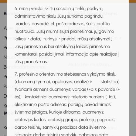
6. mūsų veiklai skirtų socialinių tinklų paskyrų
Bendra informacija
Karjeros specialistams
administravimo tikslu Jūsų sutikimo pagrindu:
vardas, pavardė, el. pašto adresas, šalis, profilio
Apie sistemą
Karjeros paslaugos
nuotrauka, Jūsų mums siųsti pranešimai, jų gavimo
Privatumo politika
Profesinis informavimas ir
laikas ir data, turinys ir priedai, mūsų atsakymai į
konsultavimas
Jūsų pranešimus bei atsakymų laikas, pranešimo
Privatumo pranešimas
komentarai, pasidalijimai, informacija apie reakcijas į
Profesinis veiklinimas
Naudojimosi taisyklės
Jūsų pranešimus;
Metodinė medžiaga
Bendradarbiavimas
Kvalifikacijos
7. profesinio orientavimo stebėsenos vykdymo tikslu
Projektai
tobulinimas
(duomenų tyrimai, apklausos, analizė ir statistika)
Parama
tvarkomi asmens duomenys: vardas (-ai); pavardė (-
Stebėsena
DUK
ės); kontaktiniai duomenys: telefono numeris (-iai),
Pagalba
elektroninio pašto adresas; pareigų pavadinimas,
Kontaktai
švietimo įstaigos, kurioje dirbama, duomenys;
Mokiniams
Tėvams
profesijos kodas; profesijų grupė; profesijų pogrupis;
darbo teisinių santykių pradžios data švietimo
Karjeros vadovas
Vaiko ugdymas karjerai
įstaigoje; darbo teisinių santykių pabaigos data