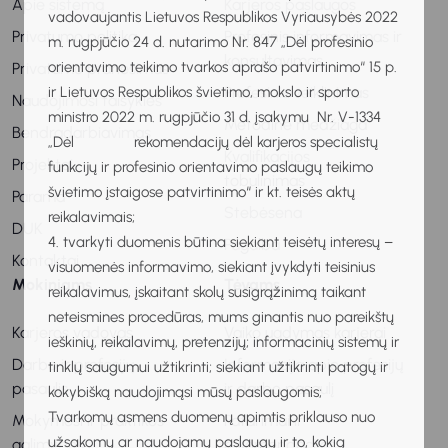
Apie sistemą
Karjeros paslaugos
vadovaujantis Lietuvos Respublikos Vyriausybės 2022
Privatumo politika
Profesinis informavimas ir
m. rugpjūčio 24 d. nutarimo Nr. 847 „Dėl profesinio
konsultavimas
orientavimo teikimo tvarkos aprašo patvirtinimo“ 15 p.
Privatumo pranešimas
Profesinis veiklinimas
ir Lietuvos Respublikos švietimo, mokslo ir sporto
Naudojimosi taisyklės
ministro 2022 m. rugpjūčio 31 d. įsakymu Nr. V-1334
Metodinė medžiaga
Bendradarbiavimas
„Dėl rekomendacijų dėl karjeros specialistų
Kvalifikacijos
Projektai
funkcijų ir profesinio orientavimo paslaugų teikimo
tobulinimas
švietimo įstaigose patvirtinimo“ ir kt. teisės aktų
Parama
Stebėsena
reikalavimais;
DUK
4. tvarkyti duomenis būtina siekiant teisėtų interesų –
Pagalba
Kontaktai
visuomenės informavimo, siekiant įvykdyti teisinius
Mokiniams
Tėvams
reikalavimus, įskaitant skolų susigrąžinimą taikant
neteismines procedūras, mums ginantis nuo pareikštų
Karjeros vadovas
Vaiko ugdymas karjerai
ieškinių, reikalavimų, pretenzijų; informacinių sistemų ir
Darbo ir profesijų
Informacija apie profesijų
tinklų saugumui užtikrinti; siekiant užtikrinti patogų ir
pasaulis
ir darbo pasaulį
kokybišką naudojimąsi mūsų paslaugomis;
Tvarkomų asmens duomenų apimtis priklauso nuo
Mokymosi ir praktikos
Patarimai ir
užsakomų ar naudojamų paslaugų ir to, kokią
galimybės
rekomendacijos