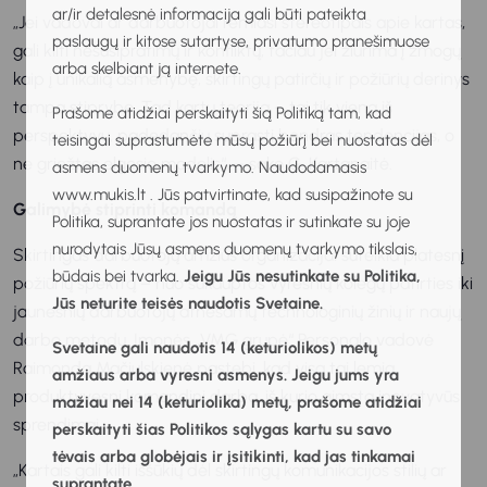
ar/ir detalesnė informacija gali būti pateikta
„Jei vadovai ar darbuotojai remiasi stereotipais apie kartas,
paslaugų ir kitose sutartyse, privatumo pranešimuose
gali kilti nesusipratimų ir konfliktų, tačiau jei žiūrima į žmogų
arba skelbiant ją internete.
kaip į unikalią asmenybę, skirtingų patirčių ir požiūrių derinys
tampa stiprybe. Tad kartų teorija – tai tik viena iš
Prašome atidžiai perskaityti šią Politiką tam, kad
perspektyvų, padedančių suprasti bendras tendencijas, o
teisingai suprastumėte mūsų požiūrį bei nuostatas dėl
ne griežtas elgesio modelis“, – sako G. Kartanaitė.
asmens duomenų tvarkymo. Naudodamasis
www.mukis.lt . Jūs patvirtinate, kad susipažinote su
Galimybė stiprinti komandą
Politika, suprantate jos nuostatas ir sutinkate su joje
nurodytais Jūsų asmens duomenų tvarkymo tikslais,
Skirtingas darbuotojų amžius organizacijai suteikia platesnį
būdais bei tvarka.
Jeigu Jūs nesutinkate su Politika,
požiūrių spektrą – nuo sukauptos vyresnių kolegų patirties iki
Jūs neturite teisės naudotis Svetaine.
jaunesnių darbuotojų atnešamų technologinių žinių ir naujų
darbo metodų. Įmonės „VMG grupė“ Personalo vadovė
Svetaine gali naudotis 14 (keturiolikos) metų
Raimonda Mačiulskienė pastebi, kad visa tai lemia
amžiaus arba vyresni asmenys. Jeigu jums yra
produktyvesnį komandinį darbą, iš kurio gimsta inovatyvūs
mažiau nei 14 (keturiolika) metų, prašome atidžiai
sprendimai.
perskaityti šias Politikos sąlygas kartu su savo
tėvais arba globėjais ir įsitikinti, kad jas tinkamai
„Kartais gali kilti iššūkių dėl skirtingų komunikacijos stilių ar
suprantate.