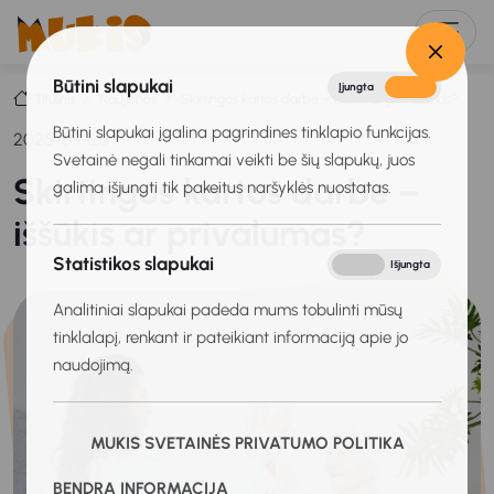
Būtini slapukai
Įjungta
Išjungta
Titulinis
Naujienos
Skirtingos kartos darbe – iššūkis ar privalumas?
Būtini slapukai įgalina pagrindines tinklapio funkcijas.
2025-09-25
Svetainė negali tinkamai veikti be šių slapukų, juos
Skirtingos kartos darbe –
galima išjungti tik pakeitus naršyklės nuostatas.
iššūkis ar privalumas?
Statistikos slapukai
Įjungta
Išjungta
Analitiniai slapukai padeda mums tobulinti mūsų
tinklalapį, renkant ir pateikiant informaciją apie jo
naudojimą.
MUKIS SVETAINĖS PRIVATUMO POLITIKA
BENDRA INFORMACIJA