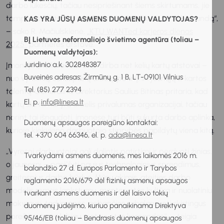
darbo lūkesčių, tačiau nesipriešinant šiems skirtumams, jie
tampa ne kliūtimi, o papildoma galimybe stiprinti komandą“,
KAS YRA JŪSŲ ASMENS DUOMENŲ VALDYTOJAS?
– sako R. Mačiulskienė,
„KTU WANTed karjeros dienos
BĮ Lietuvos neformaliojo švietimo agentūra (toliau –
2025“
partnerės atstovė.
Duomenų valdytojas):
Juridinio a.k. 302848387
Įmonėje „Hollister Lietuva“ dirba net kelių kartų atstovai –
Buveinės adresas: Žirmūnų g. 1 B, LT-09101 Vilnius
nuo vyresnių, sukaupusių didelę patirtį, iki jaunųjų Z kartos
Tel. (85) 277 2394
talentų. Generalinis direktorius Saulius Bitinas pritaria, kad
El. p.
info@linesa.lt
kartų skirtumai yra didelis privalumas organizacijai, tačiau
norint tai išnaudoti, įmonėse turi būti sukurta darbo aplinka,
Duomenų apsaugos pareigūno kontaktai:
kurioje kiekvieno darbuotojo stiprybės papildytų viena kitą.
tel. +370 604 66346, el. p.
ada@linesa.lt
„Vyresni darbuotojai gali dalintis patirtimi ir perduoti žinias,
Tvarkydami asmens duomenis, mes laikomės 2016 m.
o jaunesni – pasiūlyti naujus technologinius sprendimus,
balandžio 27 d. Europos Parlamento ir Tarybos
greitesnius darbo būdus. Mūsų akimis, ateities darbo
reglamento 2016/679 dėl fizinių asmenų apsaugos
modelis remsis lankstumu, mentorystės kultūra ir nuolatiniu
tvarkant asmens duomenis ir dėl laisvo tokių
mokymusi, tad įmonės, gebančios subalansuoti skirtingus
duomenų judėjimo, kuriuo panaikinama Direktyva
poreikius, turės labiau motyvuotas komandas“, – teigia
95/46/EB (toliau – Bendrasis duomenų apsaugos