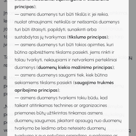
S. Bitinas.
principas
);
Įmonėje „Hollister Lietuva“ rengiami ir reguliarūs susitikimai,
— asmens duomenys turi būti tikslūs ir, jei reikia,
leidžiantys tiek jaunesniems, tiek vyresniems kolegoms
nuolat atnaujinami; netikslūs ar neišsamūs duomenys
jaustis išgirstiems. Pasak įmonės generalinio direktoriaus,
turi būti ištaisyti, papildyti, sunaikinti arba
tokia praktika padeda išlaikyti konstruktyvų dialogą tarp
sustabdytas jų tvarkymas (
tikslumo principas
);
įvairaus amžiaus kartų.
— asmens duomenys turi būti tokios apimties, kuri
būtina apibrėžtiems tikslams pasiekti, jiems rinkti ir
Taip pat siekiant bendradarbiavimo tarp įvairių kartų kolegų
toliau tvarkyti, nekaupiami ir netvarkomi pertekliniai
rekomenduojama juos įtraukti į bendrus projektus.
duomenys (
duomenų kiekio mažinimo principas
);
— asmens duomenys saugomi tiek, kiek būtina
R. Mačiulskienė atkreipia dėmesį, kad tokiu būdu
siekiamiems tikslams pasiekti (
saugojimo trukmės
paskatinamas dalijimasis žiniomis ir įvairesnių sprendimų
apribojimo principas
);
priėmimas.
— asmens duomenys tvarkomi tokiu būdu, kad
taikant atitinkamas technines ar organizacines
„Ne mažiau reikalinga ir lanksti darbo kultūra – galimybė
priemones būtų užtikrintas tinkamas asmens
pasirinkti darbo laiką leidžia atsižvelgti į jaunesnių kolegų
duomenų saugumas, įskaitant apsaugą nuo duomenų
poreikį lankstumui ir kartu išlaikyti vyresnių darbuotojų
tvarkymo be leidimo arba neteisėto duomenų
vertinamą stabilumą. Galiausiai, itin svarbu kurti įtraukiančią
tvarkymo ir nuo netyčinio praradimo, sunaikinimo ar