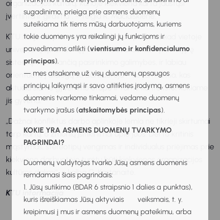
organizacijos kultūrą, kurioje kiekviena karta jaustųsi
sugadinimo, prieiga prie asmens duomenų
įvertinta ir girdima“, – teigia R. Mačiulskienė.
suteikiama tik tiems mūsų darbuotojams, kuriems
KTU Karjeros planavimo konsultantė priduria, kad vietoje
tokie duomenys yra reikalingi jų funkcijoms ir
pavedimams atlikti (
vientisumo ir konfidencialumo
universalių sprendimų įmonėms svarbu kurti įvairialypę
principas
).
sistemą, suteikiančią pasirinkimo galimybes, ir labiau
— mes atsakome už visų duomenų apsaugos
orientuotis į dialogą su darbuotoju – ko jam reikia, kas
principų laikymąsi ir savo atitikties įrodymą, asmens
aktualu šiame gyvenimo etape ir tame kontekste, kokiame
duomenis tvarkome tinkamai, vedame duomenų
jis gyvena.
tvarkymo įrašus (
atskaitomybės principas
).
„Dažnai konfliktus darbo aplinkoje lemia ne tikrieji skirtumai
KOKIE YRA ASMENS DUOMENŲ TVARKYMO
tarp kartų, o žmonių įsitikinimai apie juos. Dėl to kritinis
PAGRINDAI?
mąstymas, stereotipų vengimas ir individualus priėjimas prie
kiekvieno darbuotojo turėtų būti kiekvienos organizacijos
Duomenų valdytojas tvarko Jūsų asmens duomenis
kultūros dalimi“, – kalba G. Kartanaitė.
remdamasi šiais pagrindais:
1. Jūsų sutikimo (BDAR 6 straipsnio 1 dalies a punktas),
KTU informacija
kuris išreiškiamas Jūsų aktyviais veiksmais, t. y.
kreipimusi į mus ir asmens duomenų pateikimu, arba