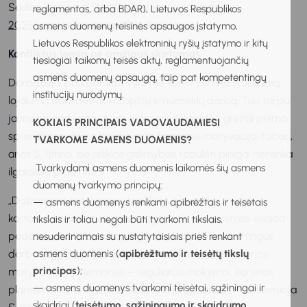
Saulius Bitinas,
„KTU WANTed karjeros dienos
reglamentas, arba BDAR), Lietuvos Respublikos
2025“
partnerės generalinis direktorius.
asmens duomenų teisinės apsaugos įstatymo,
Lietuvos Respublikos elektroninių ryšių įstatymo ir kitų
Konfliktus lemia ne amžiaus skirtumas
tiesiogiai taikomų teisės aktų, reglamentuojančių
asmens duomenų apsaugą, taip pat kompetentingų
Darbdaviai pastebi, kad vyresnė karta vertina stabilumą,
institucijų nurodymų.
lojalumą darbdaviui, kruopštų ir nuoseklų darbą. Tuo tarpu
jaunesni darbuotojai yra drąsesni, žingeidūs, greitai priima
KOKIAIS PRINCIPAIS VADOVAUDAMIESI
sprendimus. Jiems labai svarbi finansinė motyvacija, tačiau,
TVARKOME ASMENS DUOMENIS?
anot S. Bitino, be aiškios galimybės tobulėti pinigai netenka
Tvarkydami asmens duomenis laikomės šių asmens
ilgalaikės prasmės.
duomenų tvarkymo principų:
„Dažniausiai nėra vienos taisyklės, tinkančios visoms
— asmens duomenys renkami apibrėžtais ir teisėtais
kartoms, tačiau atvirumas, pagarba ir įsiklausymas visada
tikslais ir toliau negali būti tvarkomi tikslais,
padeda sukurti bendrą pagrindą. Užtikrinant skirtingus
nesuderinamais su nustatytaisiais prieš renkant
darbuotojų poreikius, darbovietėse derinamos įvairios
asmens duomenis (
apibrėžtumo ir teisėtų tikslų
principas
);
motyvacinės priemonės – reguliarūs mokymai, karjeros
— asmens duomenys tvarkomi teisėtai, sąžiningai ir
planavimas bei ilgalaikės lojalumo programos“, – akcentuoja
skaidriai (
teisėtumo, sąžiningumo ir skaidrumo