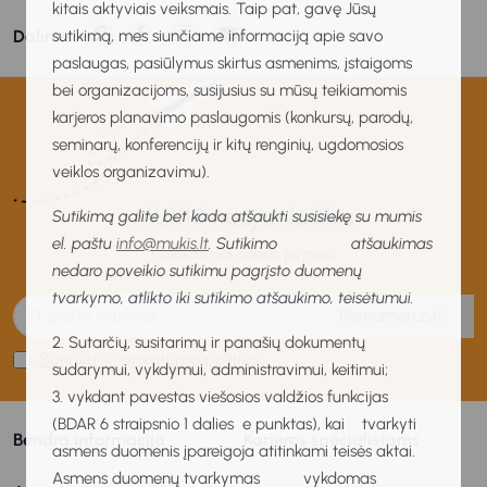
kitais aktyviais veiksmais. Taip pat, gavę Jūsų
Dalintis:
sutikimą, mes siunčiame informaciją apie savo
paslaugas, pasiūlymus skirtus asmenims, įstaigoms
bei organizacijoms, susijusius su mūsų teikiamomis
karjeros planavimo paslaugomis (konkursų, parodų,
seminarų, konferencijų ir kitų renginių, ugdomosios
veiklos organizavimu).
MUKIS naujienlaiškis
Sutikimą galite bet kada atšaukti susisiekę su mumis
el. paštu
info@mukis.lt
. Sutikimo atšaukimas
Gaukite naujienas pirmas!
nedaro poveikio sutikimu pagrįsto duomenų
tvarkymo, atlikto iki sutikimo atšaukimo, teisėtumui.
Prenumeruoti
2. Sutarčių, susitarimų ir panašių dokumentų
Sutinku su privatumo politika
sudarymui, vykdymui, administravimui, keitimui;
3. vykdant pavestas viešosios valdžios funkcijas
(BDAR 6 straipsnio 1 dalies e punktas), kai tvarkyti
Bendra informacija
Karjeros specialistams
asmens duomenis įpareigoja atitinkami teisės aktai.
Asmens duomenų tvarkymas vykdomas