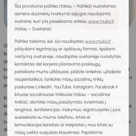
Šia privatumo politika (toliau – Politika) nustatomos
asmens duomenų tvarkymo sąlygos naudojantis
svetaine, kuri yra pasiekiama adresu
www.mukis.lt
(toliau – Svetainė).
Politika taikoma, kai Jūs naudojatės
www.mukis.lt
,
Skaičiuojama, kad iki 2034 m. net aštuoniose iš dešimties
pildydami registracijų ar apklausų formas, tęsdami
komandų dirbs trijų kartų atstovai. Nors ilgą laiką buvo
naršymą svetainėje, naudojatės svetainėje nurodytais
diskutuojama, ar skirtingo amžiaus žmonės gali efektyviai
kontaktais dėl karjeros planavimo paslaugų,
bendradarbiauti, šiandien darbdaviai vis labiau sutaria, kad
pateikiate mums užklausas, pildote anketas, užsakote
būtent kartų įvairovė tampa stipriausia komandos varomąja
naujienlaiškius, lankotės mūsų socialinių tinklų
jėga.
paskyrose LinkedIn, YouTube, Instagram, Facebook ir
kituose socialiniuose tinkluose (toliau – socialiniai
Kauno technologijos universiteto (KTU) Karjeros planavimo
tinklai), domitės mūsų pasiūlymais, kvietimais į
konsultantė Gabrielė Kartanaitė įsitikinusi, pati kartų įvairovė
renginius, konferencijas, mokymus, registruojatės į juos,
darbo vietoje savaime nėra nei privalumas, nei trūkumas –
susisiekiate su mumis telefonu, kitais el.
svarbiausia, kaip tokių komandų privalumus išnaudoja patys
komunikacijos kanalais ar kreipiatės į mus kitais su
darbuotojai.
mūsų veikla susijusiais klausimais. Papildoma