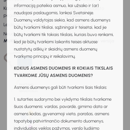
informaciją pateikia asmuo, kai užsako ir (ar)
Karjeros specialisto
Karjeros specialisto
naudojasi paslaugomis, lankosi Svetainėje.
pagalba
pagalba
Duomenų valdytojas siekia, kad asmens duomenys
Leidiniai apie karjerą
Renginiai
būtų tvarkomi tiksliai, sąžiningai ir teisėtai, kad jie
Naudingos nuorodos
būtų tvarkomi tik tokiais tikslais, kuriais buvo renkami,
MUKIS remia ir palaiko
Senoji svetainės versija
kad jie būtų tvarkomi laikantis teisės aktuose
nustatytų aiškių ir skaidrių asmens duomenų
tvarkymo principų ir reikalavimų.
KOKIUS ASMENS DUOMENIS IR KOKIAIS TIKSLAIS
TVARKOME JŪSŲ ASMENS DUOMENIS?
Asmens duomenys gali būti tvarkomi šiais tikslais:
1. sutarties sudarymo bei vykdymo tikslais tvarkome
šiuos duomenis: vardas, pavardė, gimimo data ar
asmens kodas, gyvenamoji vieta, parašas, asmens
tapatybę patvirtinančio dokumento duomenys,
individualios veiklos pažymos, verslo liudijimo