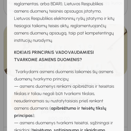
Kviečiu į individualią profesinio veiklinimo konsultaciją, kurios
reglamentas, arba BDAR), Lietuvos Respublikos
metu ka...
asmens duomenų teisinės apsaugos įstatymo,
Lietuvos Respublikos elektroninių ryšių įstatymo ir kitų
tiesiogiai taikomų teisės aktų, reglamentuojančių
asmens duomenų apsaugą, taip pat kompetentingų
institucijų nurodymų.
KOKIAIS PRINCIPAIS VADOVAUDAMIESI
TVARKOME ASMENS DUOMENIS?
Tvarkydami asmens duomenis laikomės šių asmens
duomenų tvarkymo principų:
Savęs pažinimas ir profesinis
— asmens duomenys renkami apibrėžtais ir teisėtais
apsisprendimas
tikslais ir toliau negali būti tvarkomi tikslais,
11
Grupinė karjeros konsultacija
nesuderinamais su nustatytaisiais prieš renkant
Nuotolinis renginys „Teams“
Rugpjūtis
asmens duomenis (
apibrėžtumo ir teisėtų tikslų
2026
platformoje
principas
);
11:00-12:00
— asmens duomenys tvarkomi teisėtai, sąžiningai ir
skaidriai (
teisėtumo, sąžiningumo ir skaidrumo