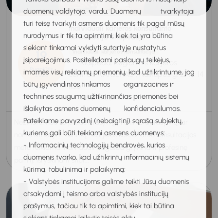
duomenų valdytojo, vardu. Duomenų tvarkytojai
turi teisę tvarkyti asmens duomenis tik pagal mūsų
Individuali karjeros konsultanto
nurodymus ir tik ta apimtimi, kiek tai yra būtina
konsultacija Klaipėdoje
siekiant tinkamai vykdyti sutartyje nustatytus
19
Individuali karjeros konsultacija
įsipareigojimus. Pasitelkdami paslaugų teikėjus,
Klaipėda, Regioninis karjeros
Rugpjūtis
imamės visų reikiamų priemonių, kad užtikrintume, jog
centras "KARJERAS", Naikupės g. 27A, 14
2026
būtų įgyvendintos tinkamos organizacines ir
kab.
technines saugumą užtikrinančias priemonės bei
11:00-11:50
išlaikytas asmens duomenų konfidencialumas.
Pateikiame pavyzdinį (nebaigtinį) sąrašą subjektų,
Nežinote, nuo ko pradėti rašyti gyvenimo aprašymą, ar
kuriems gali būti teikiami asmens duomenys:
norite atnaujinti turimą? Karjeros konsultanto konsultacijos
- Informacinių technologijų bendrovės, kurios
metu teikiama individuali pagalba gryninant profesinę
duomenis tvarko, kad užtikrintų informacinių sistemų
patirtį, išryškinant stipr...
kūrimą, tobulinimą ir palaikymą;
- Valstybės institucijoms galime teikti Jūsų duomenis
atsakydami į teismo arba valstybės institucijų
prašymus, tačiau tik ta apimtimi, kiek tai būtina