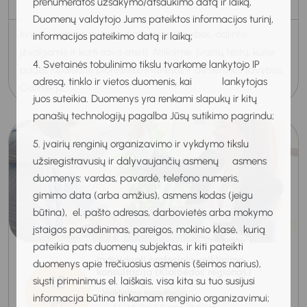
prenumeratos užsakymo/atšaukimo datą ir laiką,
Duomenų valdytojo Jums pateiktos informacijos turinį,
Kviečiu kartu patyrinėti karjeros galimybes, dalintis
informacijos pateikimo datą ir laiką;
įžvalgomis ir kurti savo ateitį. Atliksime įvairių testų, kurie
4. Svetainės tobulinimo tikslu tvarkome lankytojo IP
padės išsiaiškinti profesinius interesus ir asmenines savybes.
adresą, tinklo ir vietos duomenis, kai lankytojas
Galime ju...
juos suteikia. Duomenys yra renkami slapukų ir kitų
panašių technologijų pagalba Jūsų sutikimo pagrindu;
5. įvairių renginių organizavimo ir vykdymo tikslu
užsiregistravusių ir dalyvaujančių asmenų asmens
duomenys: vardas, pavardė, telefono numeris,
gimimo data (arba amžius), asmens kodas (jeigu
būtina), el. pašto adresas, darbovietės arba mokymo
įstaigos pavadinimas, pareigos, mokinio klasė, kurią
pateikia pats duomenų subjektas, ir kiti pateikti
Individuali profesinio veiklinimo
duomenys apie trečiuosius asmenis (šeimos narius),
konsultacija (Klaipėdos regionas)
18
siųsti priminimus el. laiškais, visa kita su tuo susijusi
Veiklinimo konsultacija
informacija būtina tinkamam renginio organizavimui;
Rugpjūtis