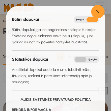
Būtini slapukai
Įjungta
Išjungta
Titulinis
Renginiai
Renginiai
Renginiai
Būtini slapukai įgalina pagrindines tinklapio funkcijas.
Svetainė negali tinkamai veikti be šių slapukų, juos
galima išjungti tik pakeitus naršyklės nuostatas.
Sąrašas
Kalendorius
Naujienų prenumerata
Statistikos slapukai
Įjungta
Išjungta
Analitiniai slapukai padeda mums tobulinti mūsų
tinklalapį, renkant ir pateikiant informaciją apie jo
naudojimą.
MUKIS SVETAINĖS PRIVATUMO POLITIKA
BENDRA INFORMACIJA