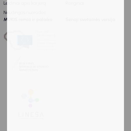
Leidiniai apie karjerą
Renginiai
Naudingos nuorodos
MUKIS remia ir palaiko
Senoji svetainės versija