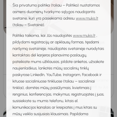
Šia privatumo politika (toliau – Politika) nustatomos
asmens duomenų tvarkymo sąlygos naudojantis
svetaine, kuri yra pasiekiama adresu
www.mukis.lt
(toliau – Svetainė).
Politika taikoma, kai Jūs naudojatės
www.mukis.lt
,
pildydami registracijų ar apklausų formas, tęsdami
Individuali konsultacija apie profesijos
šešėliavimą
naršymą svetainėje, naudojatės svetainėje nurodytais
10
kontaktais dėl karjeros planavimo paslaugų,
Veiklinimo konsultacija
Rugpjūtis
Nuotolinė konsultacija
pateikiate mums užklausas, pildote anketas, užsakote
2026
10:00-11:00
naujienlaiškius, lankotės mūsų socialinių tinklų
paskyrose LinkedIn, YouTube, Instagram, Facebook ir
Kviečiame į individualią konsultaciją, kurios metu aptarsime
kituose socialiniuose tinkluose (toliau – socialiniai
galimybes Panevėžio apskrityje praktiškai susipažinti su Jus
tinklai), domitės mūsų pasiūlymais, kvietimais į
dominančia profesija ir ją išbandyti realioje darbo vietoje.
renginius, konferencijas, mokymus, registruojatės į juos,
susisiekiate su mumis telefonu, kitais el.
komunikacijos kanalais ar kreipiatės į mus kitais su
mūsų veikla susijusiais klausimais. Papildoma