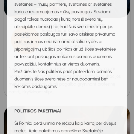
svetaines – mūsų partnerių svetaines ar svetaines,
kuriose reklamuojamos mūsų paslaugos. Sekdami
pagal tokias nuorodas į kurią nors iš svetainių,
Individuali karjeros konsultanto
atkreipkite dėmesį į tai, kad šios svetainės ir per jas
konsultacija Klaipėdoje
26
pasiekiamos paslaugos turi savo atskiras privatumo
Individuali karjeros konsultacija
politikas ir mes neprisiimame atsakomybės ar
Rugpjūtis
Nuotolinė konsultacija
2026
įsipareigojimų už šias politikas ar už šiose svetainėse
11:00-11:50
ar teikiant paslaugas renkamus asmens duomenis,
pavyzdžiui, kontaktinius ar vietos duomenis.
Nežinote, nuo ko pradėti rašyti gyvenimo aprašymą, ar
Peržiūrėkite šias politikas prieš pateikdami asmens
norite atnaujinti turimą? Karjeros konsultanto konsultacijos
duomenis šiose svetainėse ar naudodamiesi bet
metu teikiama individuali pagalba gryninant profesinę
kokiomis paslaugomis.
patirtį, išryškinant stipr...
POLITIKOS PAKEITIMAI
Ši Politika peržiūrima ne rečiau kaip kartą per dvejus
metus. Apie pakeitimus pranešime Svetainėje