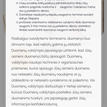
mūsų socialinių tinklų paskyrų administravimo tikslu Jūsų
sutikimo pagrindu tvarkome ir saugome 1 (vienerius) metus
nuo jų pateikimo dienos;
Svetainėje naudojamų slapukų saugojimo terminai nurodyti
skiltyje Slapukai.
profesinio orientavimo stebėsenos vykdymo tikslu duomenys
saugomi 3 (tris) metus nuo jų pateikimo dienos, statistikos
tikslais nuasmeninti duomenys saugomi neribotą laiką.
Pasibaigus nurodytiems terminams, duomenys bus
Individuali konsultacija su karjeros
ištrinami taip, kad nebūtų galima jų atstatyti.
konsultante Skuode
Duomenų valdytojas įsipareigoja užtikrinti, kad Jūsų
20
Individuali karjeros konsultacija
asmens duomenys būtų apsaugoti. Duomenų
Skuodo skyrius, Gedimino g. 2,
Rugpjūtis
valdytojas naudoja technines ir organizacines
2026
Skuodas, II aukštas, 206 salė
priemones, kurios apsaugo Jūsų asmens duomenis
10:00-11:00
nuo neteisėto Jūsų duomenų naudojimo ar jų
atskleidimo ar neteisėto sunaikinimo ar pakeitimo. Visi
Kviečiu į individualią karjeros konsultanto konsultaciją
Duomenų valdytojas darbuotojai ir tretieji asmenys,
Skuode, Gedimino g. 2, 26 salė, II aukštas. Konsultacija
kuriuos Duomenų valdytojas pasitelkia Jūsų asmens
skirta visiems, kurie planuoja dalyvauti darbo pokalbyje
duomenims tvarkyti, yra įsipareigoję gerbti Jūsų
arba nori geriau jam pas...
informacijos konfidencialumą.