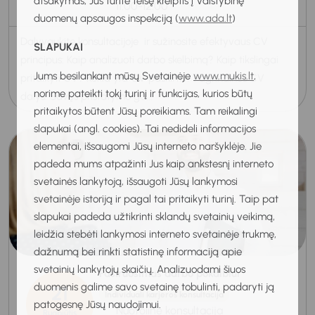
atsakymas, Jūs turite teisę kreiptis į Valstybinę
11:00-12:00
duomenų apsaugos inspekciją (
www.ada.lt
)
Dalyvaukite konsultacijoje ir sužinosite efektyvaus CV
SLAPUKAI
principus: Kaip analizuoti darbo skelbimą? Kaip tikslingai
Jums besilankant mūsų Svetainėje
www.mukis.lt
,
pritaikyti CV? Kokia yra CV paskirtis? Pagrindinės CV
norime pateikti tokį turinį ir funkcijas, kurios būtų
dalys. Savęs pristatymo ga...
pritaikytos būtent Jūsų poreikiams. Tam reikalingi
slapukai (angl. cookies). Tai nedideli informacijos
elementai, išsaugomi Jūsų interneto naršyklėje. Jie
padeda mums atpažinti Jus kaip ankstesnį interneto
svetainės lankytoją, išsaugoti Jūsų lankymosi
svetainėje istoriją ir pagal tai pritaikyti turinį. Taip pat
slapukai padeda užtikrinti sklandų svetainių veikimą,
leidžia stebėti lankymosi interneto svetainėje trukmę,
dažnumą bei rinkti statistinę informaciją apie
svetainių lankytojų skaičių. Analizuodami šiuos
Pasiruošimas darbo pokalbiui
duomenis galime savo svetainę tobulinti, padaryti ją
21
Individuali karjeros konsultacija
patogesnę Jūsų naudojimui.
Nuotolinė konsultacija
Rugpjūtis