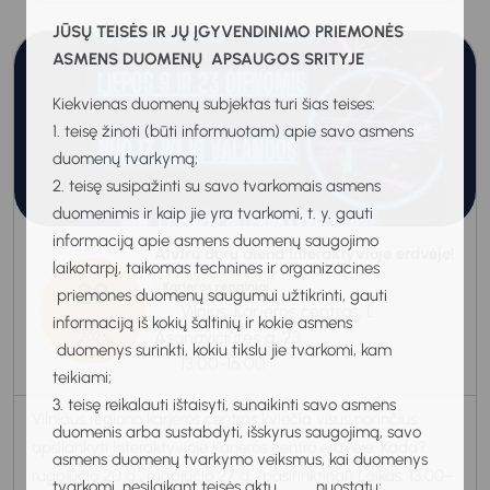
JŪSŲ TEISĖS IR JŲ ĮGYVENDINIMO PRIEMONĖS
ASMENS DUOMENŲ APSAUGOS SRITYJE
Kiekvienas duomenų subjektas turi šias teises:
1. teisę žinoti (būti informuotam) apie savo asmens
duomenų tvarkymą;
2. teisę susipažinti su savo tvarkomais asmens
duomenimis ir kaip jie yra tvarkomi, t. y. gauti
informaciją apie asmens duomenų saugojimo
Atvirų durų diena Interaktyvioje erdvėje!
laikotarpį, taikomas technines ir organizacines
20
Karjeros renginiai
priemones duomenų saugumui užtikrinti, gauti
Vilnius, Karjeros centras, L.
informaciją iš kokių šaltinių ir kokie asmens
Rugpjūtis
Asanavičiūtės g. 23.
2026
duomenys surinkti, kokiu tikslu jie tvarkomi, kam
13:00-16:00
teikiami;
3. teisę reikalauti ištaisyti, sunaikinti savo asmens
Vilniaus regiono karjeros centras kviečia visus norinčius
duomenis arba sustabdyti, išskyrus saugojimą, savo
apsilankyti Interaktyvioje Karjeros centro erdvėje. Kada?
asmens duomenų tvarkymo veiksmus, kai duomenys
rugpjūčio 20 d., rugpjūčio 27 d. (pasirinktinai) Laikas: 13.00–
tvarkomi, nesilaikant teisės aktų nuostatų;