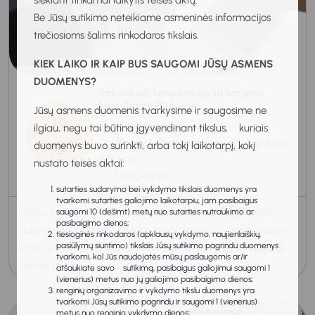
siekiant tinkamai laikytis teisės aktų.
Be Jūsų sutikimo neteikiame asmeninės informacijos
trečiosioms šalims rinkodaros tikslais.
KIEK LAIKO IR KAIP BUS SAUGOMI JŪSŲ ASMENS
DUOMENYS?
Individuali konsultacija su karjeros
konsultante Biržuose
Jūsų asmens duomenis tvarkysime ir saugosime ne
19
Individuali karjeros konsultacija
ilgiau, negu tai būtina įgyvendinant tikslus, kuriais
Biržai, J. Basanavičiaus 4B, II aukštas
Rugpjūtis
duomenys buvo surinkti, arba tokį laikotarpį, kokį
2026
201 kab.
nustato teisės aktai:
13:00-14:00
sutarties sudarymo bei vykdymo tikslais duomenys yra
tvarkomi sutarties galiojimo laikotarpiu, jam pasibaigus
Reikia patarimo, kaip pasiruošti darbo pokalbiui? Kokios
saugomi 10 (dešimt) metų nuo sutarties nutraukimo ar
pasibaigimo dienos;
dažniausiai daromos klaidos pokalbio metu? Kviečiu susitikti
tiesioginės rinkodaros (apklausų vykdymo, naujienlaiškių,
pasiūlymų siuntimo) tikslais Jūsų sutikimo pagrindu duomenys
ir tai aptarti su karjeros konsultante Regioniniame karjeros
tvarkomi, kol Jūs naudojatės mūsų paslaugomis ar/ir
centre Biržuose...
atšaukiate savo sutikimą, pasibaigus galiojimui saugomi 1
(vienerius) metus nuo jų galiojimo pasibaigimo dienos;
renginių organizavimo ir vykdymo tikslu duomenys yra
tvarkomi Jūsų sutikimo pagrindu ir saugomi 1 (vienerius)
metus nuo renginio vykdymo dienos;