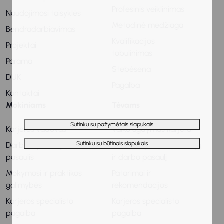
Profesinis veiklinimas
Naudojimosi taisyklės
Metodinė medžiaga
Bendradarbiavimas
Kvalifikacijos
Projektai
tobulinimas
Parama
Stebėsena
DUK
Pagalba
Kontaktai
Mokiniams
Tėvams
Sutinku su pažymėtais slapukais
Karjeros vadovas
Vaiko ugdymas karjerai
Sutinku su būtinais slapukais
Darbo ir profesijų
Informacija apie profesijų
pasaulis
ir darbo pasaulį
Mokymosi ir praktikos
Patarimai ir
galimybės
rekomendacijos
Karjeros specialisto
Karjeros specialisto
pagalba
pagalba