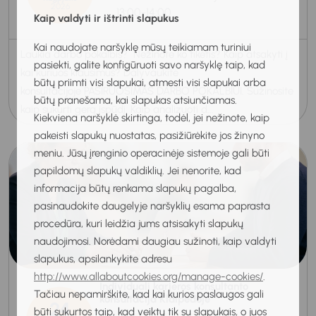
2026
13:00-14:00
Kaip valdyti ir ištrinti slapukus
Kai naudojate naršyklę mūsų teikiamam turiniui
Laukia darbo pokalbis? Nežinote ko tikėtis? Kaip atsakyti į
pasiekti, galite konfigūruoti savo naršyklę taip, kad
kai kuriuos klausimus? Dalyvaukite
būtų priimti visi slapukai, atmesti visi slapukai arba
konsultacijoje PASIRUOŠIMAS DARBO POKALBIUI. Sužinosite
būtų pranešama, kai slapukas atsiunčiamas.
kaip sukurti gerą įspūdį: Kaip analizuoti d...
Kiekviena naršyklė skirtinga, todėl, jei nežinote, kaip
pakeisti slapukų nuostatas, pasižiūrėkite jos žinyno
meniu. Jūsų įrenginio operacinėje sistemoje gali būti
papildomų slapukų valdiklių. Jei nenorite, kad
informacija būtų renkama slapukų pagalba,
pasinaudokite daugelyje naršyklių esama paprasta
procedūra, kuri leidžia jums atsisakyti slapukų
naudojimosi. Norėdami daugiau sužinoti, kaip valdyti
slapukus, apsilankykite adresu
http://www.allaboutcookies.org/manage-cookies/
.
Individuali karjeros konsultanto
Tačiau nepamirškite, kad kai kurios paslaugos gali
konsultacija Klaipėdoje
24
būti sukurtos taip, kad veiktų tik su slapukais, o juos