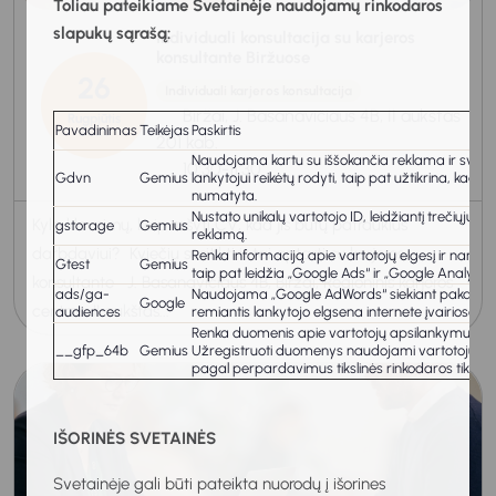
Toliau pateikiame Svetainėje naudojamų rinkodaros
slapukų sąrašą:
Individuali konsultacija su karjeros
konsultante Biržuose
26
Individuali karjeros konsultacija
Biržai, J. Basanavičiaus 4B, II aukštas
Rugpjūtis
Pavadinimas
Teikėjas
Paskirtis
2026
201 kab.
Naudojama kartu su iššokančia reklama ir svetainė
10:30-11:30
Gdvn
Gemius
lankytojui reikėtų rodyti, taip pat užtikrina, kad
numatyta.
Nustato unikalų vartotojo ID, leidžiantį trečiųjų š
Kyla klausimų, kaip rašyti CV, kad jis būtų patrauklus
gstorage
Gemius
reklamą.
darbdaviui? Kviečiu susitikti ir tai aptarti su karjeros
Renka informaciją apie vartotojų elgesį ir naršy
Gtest
Gemius
taip pat leidžia „Google Ads“ ir „Google Analytics“
konsultante J. Basanavičiaus 4B, Biržai, Regioninis karjeros
ads/ga-
Naudojama „Google AdWords“ siekiant pakartotinai p
Google
centras, II aukštas...
audiences
remiantis lankytojo elgsena internete įvairiose sv
Renka duomenis apie vartotojų apsilankymus svet
__gfp_64b
Gemius
Užregistruoti duomenys naudojami vartotojų inte
pagal perpardavimus tikslinės rinkodaros tikslais
IŠORINĖS SVETAINĖS
Svetainėje gali būti pateikta nuorodų į išorines