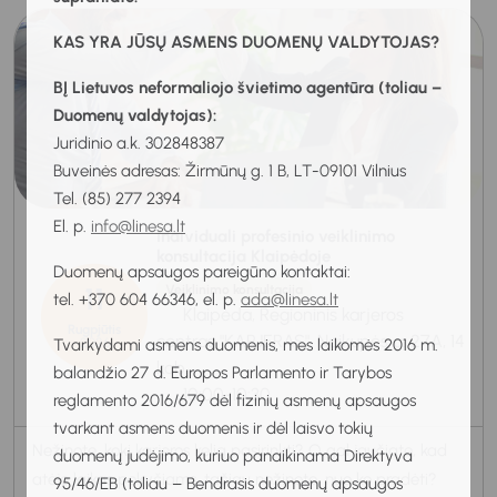
KAS YRA JŪSŲ ASMENS DUOMENŲ VALDYTOJAS?
BĮ Lietuvos neformaliojo švietimo agentūra (toliau –
Duomenų valdytojas):
Juridinio a.k. 302848387
Buveinės adresas: Žirmūnų g. 1 B, LT-09101 Vilnius
Tel. (85) 277 2394
El. p.
info@linesa.lt
Individuali profesinio veiklinimo
konsultacija Klaipėdoje
Duomenų apsaugos pareigūno kontaktai:
11
Veiklinimo konsultacija
tel. +370 604 66346, el. p.
ada@linesa.lt
Klaipėda, Regioninis karjeros
Rugpjūtis
centras "KARJERAS", Naikupės g. 27A, 14
Tvarkydami asmens duomenis, mes laikomės 2016 m.
2026
kab.
balandžio 27 d. Europos Parlamento ir Tarybos
10:00-10:30
reglamento 2016/679 dėl fizinių asmenų apsaugos
tvarkant asmens duomenis ir dėl laisvo tokių
Nežinote, kokį karjeros kelią pasirinkti? O gal jaučiate, kad
duomenų judėjimo, kuriuo panaikinama Direktyva
atėjo laikas pokyčiams, tačiau nežinote, nuo ko pradėti?
95/46/EB (toliau – Bendrasis duomenų apsaugos