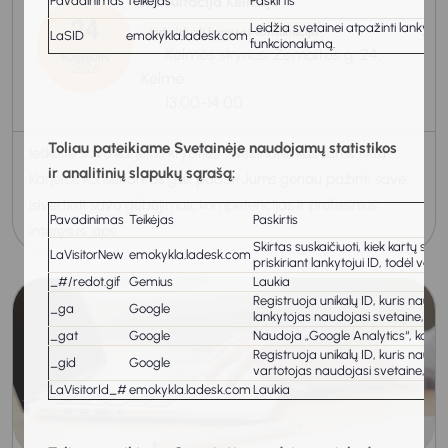
Pavadinimas
Teikėjas
konsultacija Kelmėje
Paskirtis
24
Leidžia svetainei atpažinti lankytoj
Individuali karjeros konsultacija
LaSID
emokykla.ladesk.com
funkcionalumą.
Kelmės skyrius, Žemaitės g. 24,
Rugpjūtis
2026
Kelmė
13:00-14:00
Toliau pateikiame Svetainėje naudojamų statistikos
Ieškotie savo karjeros krypties? Nežinote, kas Jums tiktų?
ir analitinių slapukų sąrašą:
Karjeros konsultantas gali padėti Jums geriau pažinti save,
įsivertinti savo gebėjimus, kompetencijas ir profesinius
Pavadinimas
Teikėjas
Paskirtis
interesus, aps...
Skirtas suskaičiuoti, kiek kartų sve
LaVisitorNew
emokykla.ladesk.com
priskiriant lankytojui ID, todėl var
_#/redot.gif
Gemius
Laukia
Registruoja unikalų ID, kuris naud
_ga
Google
lankytojas naudojasi svetaine, gen
_gat
Google
Naudoja „Google Analytics“, kad 
Registruoja unikalų ID, kuris naud
_gid
Google
vartotojas naudojasi svetaine, gen
LaVisitorId_#
emokykla.ladesk.com
Laukia