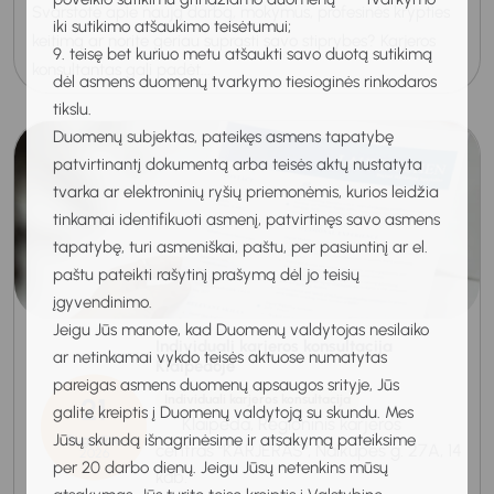
Svarstote apie naują darbą, mokymus, profesinės krypties
iki sutikimo atšaukimo teisėtumui;
keitimą ar norite geriau suprasti savo stiprybes? Karjeros
9. teisę bet kuriuo metu atšaukti savo duotą sutikimą
konsultantas gali padėt...
dėl asmens duomenų tvarkymo tiesioginės rinkodaros
tikslu.
Duomenų subjektas, pateikęs asmens tapatybę
patvirtinantį dokumentą arba teisės aktų nustatyta
tvarka ar elektroninių ryšių priemonėmis, kurios leidžia
tinkamai identifikuoti asmenį, patvirtinęs savo asmens
tapatybę, turi asmeniškai, paštu, per pasiuntinį ar el.
paštu pateikti rašytinį prašymą dėl jo teisių
įgyvendinimo.
Jeigu Jūs manote, kad Duomenų valdytojas nesilaiko
Individuali karjeros konsultacija
ar netinkamai vykdo teisės aktuose numatytas
Klaipėdoje
pareigas asmens duomenų apsaugos srityje, Jūs
21
Individuali karjeros konsultacija
galite kreiptis į Duomenų valdytoją su skundu. Mes
Klaipėda, Regioninis karjeros
Jūsų skundą išnagrinėsime ir atsakymą pateiksime
Rugpjūtis
centras "KARJERAS", Naikupės g. 27A, 14
2026
per 20 darbo dienų. Jeigu Jūsų netenkins mūsų
kab.