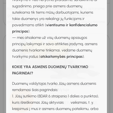
sugadinimo, prieiga prie asmens duomenų
Kviečiame į individualią konsultaciją, kurios metu aptarsime
suteikiama tik tiems mūsų darbuotojams, kuriems
galimybes praktiškai susipažinti su Jus dominančia
tokie duomenys yra reikalingi jų funkcijoms ir
profesija ir ją išbandyti realioje darbo vietoje Šiaulių regione.
pavedimams atlikti (
vientisumo ir konfidencialumo
principas
).
— mes atsakome už visų duomenų apsaugos
principų laikymąsi ir savo atitikties įrodymą, asmens
duomenis tvarkome tinkamai, vedame duomenų
tvarkymo įrašus (
atskaitomybės principas
).
KOKIE YRA ASMENS DUOMENŲ TVARKYMO
PAGRINDAI?
Duomenų valdytojas tvarko Jūsų asmens duomenis
Individuali profesinio veiklinimo
konsultacija Alytuje
remdamasi šiais pagrindais:
12
1. Jūsų sutikimo (BDAR 6 straipsnio 1 dalies a punktas),
Veiklinimo konsultacija
kuris išreiškiamas Jūsų aktyviais veiksmais, t. y.
Alytaus KARJERAS, Vilniaus g. 21,
Rugpjūtis
2026
kreipimusi į mus ir asmens duomenų pateikimu, arba
Alytus