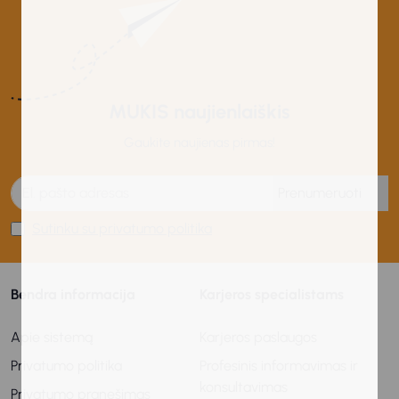
MUKIS naujienlaiškis
Gaukite naujienas pirmas!
Prenumeruoti
Sutinku su privatumo politika
Bendra informacija
Karjeros specialistams
Apie sistemą
Karjeros paslaugos
Privatumo politika
Profesinis informavimas ir
konsultavimas
Privatumo pranešimas