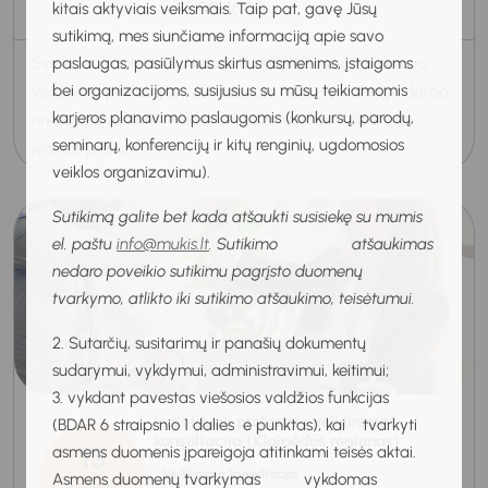
15:00-16:00
kitais aktyviais veiksmais. Taip pat, gavę Jūsų
sutikimą, mes siunčiame informaciją apie savo
paslaugas, pasiūlymus skirtus asmenims, įstaigoms
Sveiki, ar žinote, kad Alytaus KARJERAS teikia profesinio
bei organizacijoms, susijusius su mūsų teikiamomis
veiklinimo paslaugas? Jei nežinote kaip: - pasirengti darbo
karjeros planavimo paslaugomis (konkursų, parodų,
rinkai, profesiniam mokymui ar užimtumui; - išbandyti
seminarų, konferencijų ir kitų renginių, ugdomosios
įvairias profe...
veiklos organizavimu).
Sutikimą galite bet kada atšaukti susisiekę su mumis
el. paštu
info@mukis.lt
. Sutikimo atšaukimas
nedaro poveikio sutikimu pagrįsto duomenų
tvarkymo, atlikto iki sutikimo atšaukimo, teisėtumui.
2. Sutarčių, susitarimų ir panašių dokumentų
sudarymui, vykdymui, administravimui, keitimui;
3. vykdant pavestas viešosios valdžios funkcijas
Individuali profesinio veiklinimo
(BDAR 6 straipsnio 1 dalies e punktas), kai tvarkyti
konsultacija (Klaipėdos regionas)
13
asmens duomenis įpareigoja atitinkami teisės aktai.
Veiklinimo konsultacija
Asmens duomenų tvarkymas vykdomas
Rugpjūtis