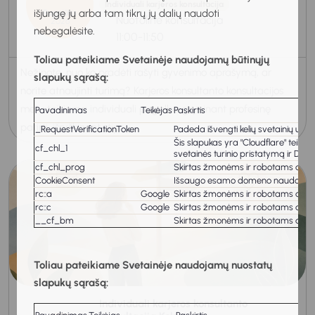
Individuali karjeros konsultacija
išjungę jų arba tam tikrų jų dalių naudoti
Rugpjūtis
Nuotolinė konsultacija
2026
nebegalėsite.
11:00-11:50
Toliau pateikiame Svetainėje naudojamų būtinųjų
Nežinote, nuo ko pradėti rašyti gyvenimo aprašymą, ar
slapukų sąrašą:
norite atnaujinti turimą? Karjeros konsultanto konsultacijos
metu teikiama individuali pagalba gryninant profesinę
Pavadinimas
Teikėjas
Paskirtis
patirtį, išryškinant stipr...
_RequestVerificationToken
Padeda išvengti kelių svetainių užkl
Šis slapukas yra "Cloudflare" teiki
cf_chl_1
svetainės turinio pristatymą ir DNS
cf_chl_prog
Skirtas žmonėms ir robotams atskirt
CookieConsent
Išsaugo esamo domeno naudotojo s
rc::a
Google
Skirtas žmonėms ir robotams atskirt
rc::c
Google
Skirtas žmonėms ir robotams atskirt
__cf_bm
Skirtas žmonėms ir robotams atskirt
Toliau pateikiame Svetainėje naudojamų nuostatų
slapukų sąrašą:
Individuali karjeros konsultanto