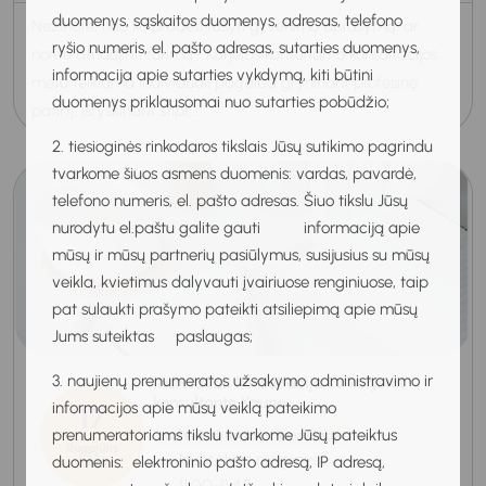
duomenys, sąskaitos duomenys, adresas, telefono
Nežinote, nuo ko pradėti rašyti gyvenimo aprašymą, ar
ryšio numeris, el. pašto adresas, sutarties duomenys,
norite atnaujinti turimą? Karjeros konsultanto konsultacijos
informacija apie sutarties vykdymą, kiti būtini
metu teikiama individuali pagalba gryninant profesinę
duomenys priklausomai nuo sutarties pobūdžio;
patirtį, išryškinant stipr...
2. tiesioginės rinkodaros tikslais Jūsų sutikimo pagrindu
tvarkome šiuos asmens duomenis: vardas, pavardė,
telefono numeris, el. pašto adresas. Šiuo tikslu Jūsų
nurodytu el.paštu galite gauti informaciją apie
mūsų ir mūsų partnerių pasiūlymus, susijusius su mūsų
veikla, kvietimus dalyvauti įvairiuose renginiuose, taip
pat sulaukti prašymo pateikti atsiliepimą apie mūsų
Jums suteiktas paslaugas;
3. naujienų prenumeratos užsakymo administravimo ir
Individuali konsultacija su karjeros
konsultante Kaune
informacijos apie mūsų veiklą pateikimo
17
prenumeratoriams tikslu tvarkome Jūsų pateiktus
Individuali karjeros konsultacija
Rugpjūtis
Nuotolinis renginys
duomenis: elektroninio pašto adresą, IP adresą,
2026
11:00-11:45