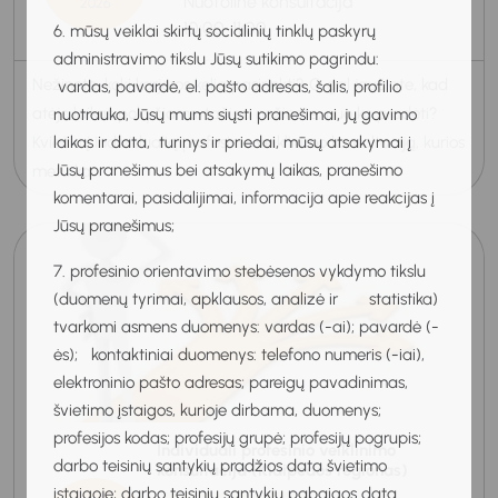
Nuotolinė konsultacija
2026
10:00-11:00
6. mūsų veiklai skirtų socialinių tinklų paskyrų
administravimo tikslu Jūsų sutikimo pagrindu:
Nežinote, kokį karjeros kelią pasirinkti? O gal jaučiate, kad
vardas, pavardė, el. pašto adresas, šalis, profilio
atėjo laikas pokyčiams, tačiau nežinote, nuo ko pradėti?
nuotrauka, Jūsų mums siųsti pranešimai, jų gavimo
Kviečiu į individualią profesinio veiklinimo konsultaciją, kurios
laikas ir data, turinys ir priedai, mūsų atsakymai į
Jūsų pranešimus bei atsakymų laikas, pranešimo
metu ka...
komentarai, pasidalijimai, informacija apie reakcijas į
Jūsų pranešimus;
7. profesinio orientavimo stebėsenos vykdymo tikslu
(duomenų tyrimai, apklausos, analizė ir statistika)
tvarkomi asmens duomenys: vardas (-ai); pavardė (-
ės); kontaktiniai duomenys: telefono numeris (-iai),
elektroninio pašto adresas; pareigų pavadinimas,
švietimo įstaigos, kurioje dirbama, duomenys;
profesijos kodas; profesijų grupė; profesijų pogrupis;
Individuali profesinio veiklinimo
darbo teisinių santykių pradžios data švietimo
konsultacija (Klaipėdos regionas)
įstaigoje; darbo teisinių santykių pabaigos data