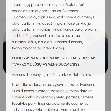
informaciją pateikia asmuo, kai užsako ir (ar)
bet ir atskleisti savo profesinę vertę, motyvaciją ir
naudojasi paslaugomis, lankosi Svetainėje.
tinkamumą siekiamoms pareigoms. Tinkamas pasiruošimas
Duomenų valdytojas siekia, kad asmens duomenys
padeda aiškiau atsakyti į...
būtų tvarkomi tiksliai, sąžiningai ir teisėtai, kad jie
būtų tvarkomi tik tokiais tikslais, kuriais buvo renkami,
kad jie būtų tvarkomi laikantis teisės aktuose
nustatytų aiškių ir skaidrių asmens duomenų
tvarkymo principų ir reikalavimų.
KOKIUS ASMENS DUOMENIS IR KOKIAIS TIKSLAIS
TVARKOME JŪSŲ ASMENS DUOMENIS?
Asmens duomenys gali būti tvarkomi šiais tikslais:
Individuali karjeros konsultanto
1. sutarties sudarymo bei vykdymo tikslais tvarkome
konsultacija Klaipėdoje
14
šiuos duomenis: vardas, pavardė, gimimo data ar
Individuali karjeros konsultacija
Rugpjūtis
asmens kodas, gyvenamoji vieta, parašas, asmens
Nuotolinė konsultacija
2026
tapatybę patvirtinančio dokumento duomenys,
11:00-11:50
individualios veiklos pažymos, verslo liudijimo