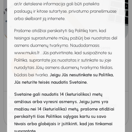
ar/ir detalesnė informacija gali būti pateikta
paslaugų ir kitose sutartyse, privatumo pranešimuose
arba skelbiant ją internete.
Prašome atidžiai perskaityti šią Politiką tam, kad
teisingai suprastumėte mūsų požiūrį bei nuostatas dėl
asmens duomenų tvarkymo. Naudodamasis
Individuali konsultacija su karjeros
www.mukis.lt . Jūs patvirtinate, kad susipažinote su
konsultante Skuode
11
Politika, suprantate jos nuostatas ir sutinkate su joje
Individuali karjeros konsultacija
nurodytais Jūsų asmens duomenų tvarkymo tikslais,
Skuodo skyrius, Gedimino g. 2,
Rugpjūtis
2026
būdais bei tvarka.
Jeigu Jūs nesutinkate su Politika,
Skuodas, II aukštas, 206 salė
Jūs neturite teisės naudotis Svetaine.
10:00-11:00
Svetaine gali naudotis 14 (keturiolikos) metų
Kviečiu į individualią karjeros konsultanto konsultaciją
amžiaus arba vyresni asmenys. Jeigu jums yra
Skuode, Gedimino g. 2, 206 salė, II aukštas. Konsultacijos
mažiau nei 14 (keturiolika) metų, prašome atidžiai
metu kartu peržiūrėsime Jūsų gyvenimo aprašymą,
perskaityti šias Politikos sąlygas kartu su savo
aptarsime, ką verta patobulinti...
tėvais arba globėjais ir įsitikinti, kad jas tinkamai
suprantate.