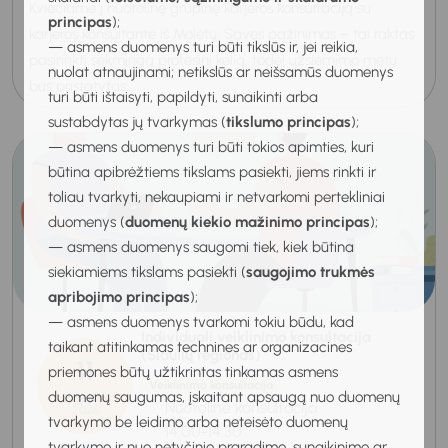
Kviečiame į nuotolinę grupinę karjeros konsultaciją su
principas
);
karjeros konsultante iš Molėtų. Savęs pažinimas – tai raktas
— asmens duomenys turi būti tikslūs ir, jei reikia,
pasirinkti sėkmingą profesinį kelią, todėl užsiėmimo metu
nuolat atnaujinami; netikslūs ar neišsamūs duomenys
bus pristatytas: ...
turi būti ištaisyti, papildyti, sunaikinti arba
sustabdytas jų tvarkymas (
tikslumo principas
);
— asmens duomenys turi būti tokios apimties, kuri
būtina apibrėžtiems tikslams pasiekti, jiems rinkti ir
toliau tvarkyti, nekaupiami ir netvarkomi pertekliniai
duomenys (
duomenų kiekio mažinimo principas
);
— asmens duomenys saugomi tiek, kiek būtina
siekiamiems tikslams pasiekti (
saugojimo trukmės
apribojimo principas
);
— asmens duomenys tvarkomi tokiu būdu, kad
Individuali veiklinimo konsultacija
taikant atitinkamas technines ar organizacines
(Šiaulių regionas)
11
priemones būtų užtikrintas tinkamas asmens
Veiklinimo konsultacija
duomenų saugumas, įskaitant apsaugą nuo duomenų
Rugpjūtis
Nuotolinė konsultacija
2026
tvarkymo be leidimo arba neteisėto duomenų
14:00-14:30
tvarkymo ir nuo netyčinio praradimo, sunaikinimo ar