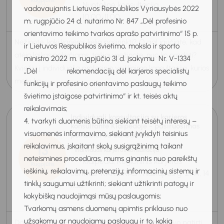
Nuotolinė konsultacija
2026
vadovaujantis Lietuvos Respublikos Vyriausybės 2022
10:00-11:00
m. rugpjūčio 24 d. nutarimo Nr. 847 „Dėl profesinio
orientavimo teikimo tvarkos aprašo patvirtinimo“ 15 p.
Nežinote, kokį karjeros kelią pasirinkti? O gal jaučiate, kad
ir Lietuvos Respublikos švietimo, mokslo ir sporto
atėjo laikas pokyčiams, tačiau nežinote, nuo ko pradėti?
ministro 2022 m. rugpjūčio 31 d. įsakymu Nr. V-1334
Kviečiu į individualią profesinio veiklinimo konsultaciją, kurios
„Dėl rekomendacijų dėl karjeros specialistų
metu ka...
funkcijų ir profesinio orientavimo paslaugų teikimo
švietimo įstaigose patvirtinimo“ ir kt. teisės aktų
reikalavimais;
Individuali konsultacija su karjeros
4. tvarkyti duomenis būtina siekiant teisėtų interesų –
konsultante Klaipėdoje - pasiruošimas
visuomenės informavimo, siekiant įvykdyti teisinius
pokalbiui su darbdaviu
reikalavimus, įskaitant skolų susigrąžinimą taikant
13
Individuali karjeros konsultacija
neteismines procedūras, mums ginantis nuo pareikštų
Klaipėda, Regioninis karjeros
Rugpjūtis
2026
ieškinių, reikalavimų, pretenzijų; informacinių sistemų ir
centras "KARJERAS", Naikupės g. 27A, 14
tinklų saugumui užtikrinti; siekiant užtikrinti patogų ir
kab.
kokybišką naudojimąsi mūsų paslaugomis;
15:00-16:00
Tvarkomų asmens duomenų apimtis priklauso nuo
užsakomų ar naudojamų paslaugų ir to, kokią
Darbo pokalbis - tai galimybė ne tik pristatyti savo patirtį,