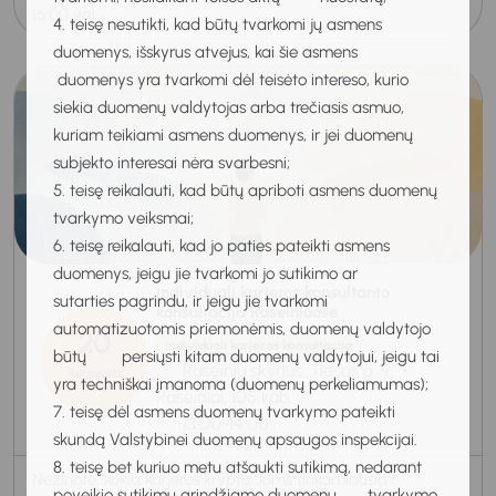
16.00 val...
4. teisę nesutikti, kad būtų tvarkomi jų asmens
duomenys, išskyrus atvejus, kai šie asmens
duomenys yra tvarkomi dėl teisėto intereso, kurio
siekia duomenų valdytojas arba trečiasis asmuo,
kuriam teikiami asmens duomenys, ir jei duomenų
subjekto interesai nėra svarbesni;
5. teisę reikalauti, kad būtų apriboti asmens duomenų
tvarkymo veiksmai;
6. teisę reikalauti, kad jo paties pateikti asmens
duomenys, jeigu jie tvarkomi jo sutikimo ar
Individuali karjeros konsultanto
sutarties pagrindu, ir jeigu jie tvarkomi
konsultacija Raseiniuose
automatizuotomis priemonėmis, duomenų valdytojo
20
Individuali karjeros konsultacija
būtų persiųsti kitam duomenų valdytojui, jeigu tai
Raseinių skyrius, Tiesos g. 9,
Rugpjūtis
yra techniškai įmanoma (duomenų perkeliamumas);
2026
Raseiniai, 105 kab.
7. teisę dėl asmens duomenų tvarkymo pateikti
13:00-14:00
skundą Valstybinei duomenų apsaugos inspekcijai.
8. teisę bet kuriuo metu atšaukti sutikimą, nedarant
Nežinote, kokia karjeros kryptis Jums tinkamiausia?
poveikio sutikimu grindžiamo duomenų tvarkymo