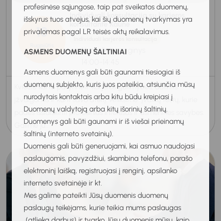
profesinėse sąjungose, taip pat sveikatos duomenų,
Individuali konsultacija su karjeros
išskyrus tuos atvejus, kai šių duomenų tvarkymas yra
konsultante Kaune
18
privalomas pagal LR teisės aktų reikalavimus.
Individuali karjeros konsultacija
Rugpjūtis
Nuotolinis renginys
ASMENS DUOMENŲ ŠALTINIAI
2026
14:00-14:45
Asmens duomenys gali būti gaunami tiesiogiai iš
duomenų subjekto, kuris juos pateikia, atsiunčia mūsų
Kviečiu kartu patyrinėti karjeros galimybes, dalintis
nurodytais kontaktais arba kitu būdu kreipiasi į
įžvalgomis ir kurti savo ateitį. Atliksime įvairių testų, kurie
Duomenų valdytoją arba kitų išorinių šaltinių.
padės išsiaiškinti profesinius interesus ir asmenines savybes.
Duomenys gali būti gaunami ir iš viešai prieinamų
Galime ju...
šaltinių (interneto svetainių).
Duomenis gali būti generuojami, kai asmuo naudojasi
paslaugomis, pavyzdžiui, skambina telefonu, parašo
elektroninį laišką, registruojasi į renginį, apsilanko
interneto svetainėje ir kt.
Mes galime pateikti Jūsų duomenis duomenų
paslaugų teikėjams, kurie teikia mums paslaugas
(atlieka darbus) ir tvarko Jūsų duomenis mūsų, kaip