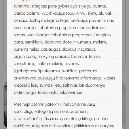
18
Veiklinimo konsultacija
švietimo įstaigoje; pareigybės dydis (jeigu būtina),
Klaipėda, Regioninis karjeros
Rugpjūtis
darbo patirtis; kvalifikacijos tobulinimui skirtų ak. val.
centras "KARJERAS", Naikupės g. 27A, 14
2026
skaičius, kalbų mokėjimo lygis, profesijos pavadinimas;
kab.
kvalifikacijos tobulinimo programos pavadinimas,
10:00-11:00
kodas; kvalifikacijos tobulinimo programos / renginio
data, sertifikatų išdavimo data ir numeris, mokinių,
Nežinote, kokį karjeros kelią pasirinkti? O gal jaučiate, kad
kuriems teikia paslaugas, skaičius ir sąrašas,
atėjo laikas pokyčiams, tačiau nežinote, nuo ko pradėti?
organizuotų mokymų skaičius, formos ir temos,
Kviečiu į individualią profesinio veiklinimo konsultaciją, kurios
konsultacijų, teiktų mokinių tėvams
metu ka...
(globėjams/rūpintojams), skaičius; profesinio
orientavimo paslaugų finansavimo informacija: klasės
krepšelio lėšų suma ir lėšų šaltiniai; kiti duomenys
būtini pagal teisės aktų reikalavimus.
Mes neprašome pateikti ir netvarkome Jūsų
specialiųjų kategorijų asmens duomenų,
atskleidžiančių Jūsų rasinę ar etninę kilmę, politines
pažiūras, religinius ar filosofinius įsitikinimus ar narystę