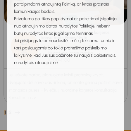
patalpindami atnaujintą Politiką, ar kitais įprastais
komunikacijos būdais.
Privatumo politikos papildymai ar pakeitimai įsigalioja
nuo atnaujinimo datos, nurodytos Politikoje, nebent
Individuali konsultacija su karjeros
būtų nurodytas kitas įsigaliojimo terminas.
konsultante Panevėžyje
27
Jei prisijungsite ar naudositės mūsų teikiamu turiniu ir
Individuali karjeros konsultacija
(ar) paslaugomis po tokio pranešimo paskelbimo,
Rugpjūtis
Nuotolinė konsultacija
2026
laikysime, kad Jūs susipažinote su naujais pakeitimais,
10:00-11:00
nurodytais atnaujinime.
Jei ieškote darbo, planuojate keisti profesinę kryptį,
dvejojate dėl savo pasirinkimų ar norite geriau pažinti savo
stipriąsias puses – kviečiu į nuotolinę karjeros konsultaciją.
Konsultacijos v...
1
2