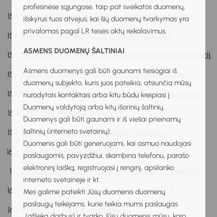
profesinėse sąjungose, taip pat sveikatos duomenų,
Vilniaus r. Buivydžių Tadeušo Konvickio gimnazija
išskyrus tuos atvejus, kai šių duomenų tvarkymas yra
privalomas pagal LR teisės aktų reikalavimus.
Vilniaus r. Egliškių šv. Jono Bosko gimnazija
ASMENS DUOMENŲ ŠALTINIAI
Vilniaus r. Juodšilių šv. Uršulės Leduchovskos gimnazija
Asmens duomenys gali būti gaunami tiesiogiai iš
Vilniaus r. Lavoriškių Stepono Batoro gimnazija
duomenų subjekto, kuris juos pateikia, atsiunčia mūsų
Vilniaus r. Marijampolio Meilės Lukšienės gimnazija
nurodytais kontaktais arba kitu būdu kreipiasi į
Duomenų valdytoją arba kitų išorinių šaltinių.
Vilniaus r. Mickūnų gimnazija
Duomenys gali būti gaunami ir iš viešai prieinamų
šaltinių (interneto svetainių).
Vilniaus r. Paberžės ,,Verdenės" gimnazija
Duomenis gali būti generuojami, kai asmuo naudojasi
Vilniaus Santaros gimnazija
paslaugomis, pavyzdžiui, skambina telefonu, parašo
elektroninį laišką, registruojasi į renginį, apsilanko
Vilniaus savivaldybės Grigiškių "Šviesos" gimnazija
interneto svetainėje ir kt.
Vilniaus suaugusiųjų mokymo centras 
1
2
3
Mes galime pateikti Jūsų duomenis duomenų
paslaugų teikėjams, kurie teikia mums paslaugas
Vilniaus šv. Kristoforo gimnazija
(atlieka darbus) ir tvarko Jūsų duomenis mūsų, kaip