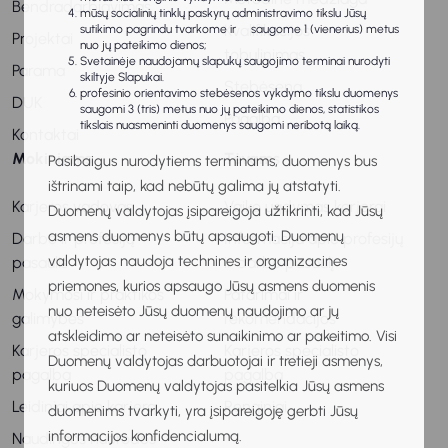
Bendradarbiavimas
mūsų socialinių tinklų paskyrų administravimo tikslu Jūsų
Kvalifikacijos
sutikimo pagrindu tvarkome ir saugome 1 (vienerius) metus
Projektai
nuo jų pateikimo dienos;
tobulinimas
Svetainėje naudojamų slapukų saugojimo terminai nurodyti
Parama
skiltyje Slapukai.
Stebėsena
profesinio orientavimo stebėsenos vykdymo tikslu duomenys
DUK
saugomi 3 (tris) metus nuo jų pateikimo dienos, statistikos
Pagalba
tikslais nuasmeninti duomenys saugomi neribotą laiką.
Kontaktai
Mokiniams
Tėvams
Pasibaigus nurodytiems terminams, duomenys bus
ištrinami taip, kad nebūtų galima jų atstatyti.
Karjeros vadovas
Vaiko ugdymas karjerai
Duomenų valdytojas įsipareigoja užtikrinti, kad Jūsų
asmens duomenys būtų apsaugoti. Duomenų
Darbo ir profesijų
Informacija apie profesijų
valdytojas naudoja technines ir organizacines
pasaulis
ir darbo pasaulį
priemones, kurios apsaugo Jūsų asmens duomenis
Mokymosi ir praktikos
Patarimai ir
nuo neteisėto Jūsų duomenų naudojimo ar jų
galimybės
rekomendacijos
atskleidimo ar neteisėto sunaikinimo ar pakeitimo. Visi
Karjeros specialisto
Karjeros specialisto
Duomenų valdytojas darbuotojai ir tretieji asmenys,
pagalba
pagalba
kuriuos Duomenų valdytojas pasitelkia Jūsų asmens
Leidiniai apie karjerą
Renginiai
duomenims tvarkyti, yra įsipareigoję gerbti Jūsų
informacijos konfidencialumą.
Naudingos nuorodos