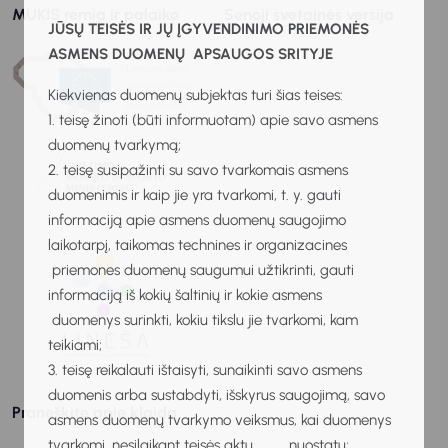
MUKIS remia ir palaiko
Senoji svetainės versija
JŪSŲ TEISĖS IR JŲ ĮGYVENDINIMO PRIEMONĖS
ASMENS DUOMENŲ APSAUGOS SRITYJE
Kiekvienas duomenų subjektas turi šias teises:
1. teisę žinoti (būti informuotam) apie savo asmens
duomenų tvarkymą;
2. teisę susipažinti su savo tvarkomais asmens
duomenimis ir kaip jie yra tvarkomi, t. y. gauti
informaciją apie asmens duomenų saugojimo
laikotarpį, taikomas technines ir organizacines
priemones duomenų saugumui užtikrinti, gauti
informaciją iš kokių šaltinių ir kokie asmens
duomenys surinkti, kokiu tikslu jie tvarkomi, kam
teikiami;
3. teisę reikalauti ištaisyti, sunaikinti savo asmens
duomenis arba sustabdyti, išskyrus saugojimą, savo
Praneškite apie klaidą
asmens duomenų tvarkymo veiksmus, kai duomenys
tvarkomi, nesilaikant teisės aktų nuostatų;