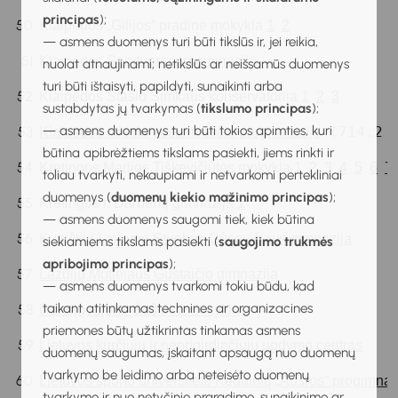
principas
);
Klaipėdos „Gilijos“ pradinė mokykla 
1
2
— asmens duomenys turi būti tikslūs ir, jei reikia,
Klaipėdos Sendvario progimnazija
nuolat atnaujinami; netikslūs ar neišsamūs duomenys
turi būti ištaisyti, papildyti, sunaikinti arba
Klaipėdos Stasio Šimkaus konservatorija 
1
2
3
sustabdytas jų tvarkymas (
tikslumo principas
);
— asmens duomenys turi būti tokios apimties, kuri
 (714.2 
Klaipėdos miesto uostamiesčio progimnazija
būtina apibrėžtiems tikslams pasiekti, jiems rinkti ir
Kretingos Marijos Tiškevičiūtės mokykla 
1
2
3
4
5
6
7
toliau tvarkyti, nekaupiami ir netvarkomi pertekliniai
duomenys (
duomenų kiekio mažinimo principas
);
Kretingos r. Darbėnų gimnazija 
1
— asmens duomenys saugomi tiek, kiek būtina
Kupiškio Lauryno Stuokos-Gucevičiaus gimnazija
siekiamiems tikslams pasiekti (
saugojimo trukmės
apribojimo principas
);
Lazdijų Motiejaus Gustaičio gimnazija
— asmens duomenys tvarkomi tokiu būdu, kad
taikant atitinkamas technines ar organizacines
Lazdijų rajono Šeštokų mokykla
priemones būtų užtikrintas tinkamas asmens
Lietuvos kurčiųjų ir neprigirdinčiųjų ugdymo centras
duomenų saugumas, įskaitant apsaugą nuo duomenų
tvarkymo be leidimo arba neteisėto duomenų
Lietuvos sporto universiteto Kėdainių „Aušros“ progimnaz
tvarkymo ir nuo netyčinio praradimo, sunaikinimo ar