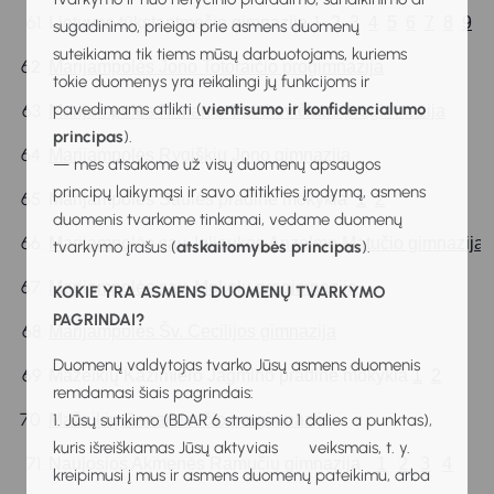
Lietuvos tūkstantmečio gimnazija 
1
2
3
4
5
6
7
8
9
1
sugadinimo, prieiga prie asmens duomenų
suteikiama tik tiems mūsų darbuotojams, kuriems
Marijampolės Jono Totoraičio progimnazija
tokie duomenys yra reikalingi jų funkcijoms ir
pavedimams atlikti (
vientisumo ir konfidencialumo
Marijampolės Rimanto Stankevičiaus progimnazij
a
principas
).
Marijampolės Rygiškių Jono gimnazija
— mes atsakome už visų duomenų apsaugos
principų laikymąsi ir savo atitikties įrodymą, asmens
Marijampolės Saulės pradinė mokykla  
1
2
duomenis tvarkome tinkamai, vedame duomenų
Marijampolės sav. Igliaukos Anzelmo Matučio gimnazija
tvarkymo įrašus (
atskaitomybės principas
).
Marijampolės sav. Mokolų progimnazija
KOKIE YRA ASMENS DUOMENŲ TVARKYMO
PAGRINDAI?
Marijampolės Šv. Cecilijos gimnazija
Duomenų valdytojas tvarko Jūsų asmens duomenis
Mažeikių Kazimiero Jagmino pradinė mokykla 
1
2
remdamasi šiais pagrindais:
Mažeikių Senamiesčio progimnazija
1. Jūsų sutikimo (BDAR 6 straipsnio 1 dalies a punktas),
kuris išreiškiamas Jūsų aktyviais veiksmais, t. y.
1
2
3
4
Naujosios Akmenės Ramučių gimnazija 
kreipimusi į mus ir asmens duomenų pateikimu, arba