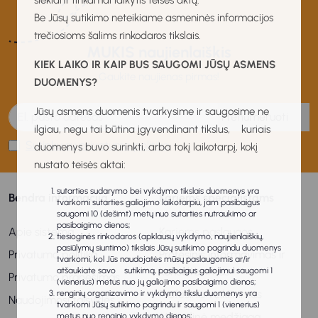
siekiant tinkamai laikytis teisės aktų.
Be Jūsų sutikimo neteikiame asmeninės informacijos
trečiosioms šalims rinkodaros tikslais.
MUKIS naujienlaiškis
KIEK LAIKO IR KAIP BUS SAUGOMI JŪSŲ ASMENS
Gaukite naujienas pirmas!
DUOMENYS?
Jūsų asmens duomenis tvarkysime ir saugosime ne
Prenumeruoti
ilgiau, negu tai būtina įgyvendinant tikslus, kuriais
Sutinku su privatumo politika
duomenys buvo surinkti, arba tokį laikotarpį, kokį
nustato teisės aktai:
sutarties sudarymo bei vykdymo tikslais duomenys yra
Bendra informacija
Karjeros specialistams
tvarkomi sutarties galiojimo laikotarpiu, jam pasibaigus
saugomi 10 (dešimt) metų nuo sutarties nutraukimo ar
pasibaigimo dienos;
Apie sistemą
Karjeros paslaugos
tiesioginės rinkodaros (apklausų vykdymo, naujienlaiškių,
pasiūlymų siuntimo) tikslais Jūsų sutikimo pagrindu duomenys
Privatumo politika
Profesinis informavimas ir
tvarkomi, kol Jūs naudojatės mūsų paslaugomis ar/ir
konsultavimas
atšaukiate savo sutikimą, pasibaigus galiojimui saugomi 1
Privatumo pranešimas
(vienerius) metus nuo jų galiojimo pasibaigimo dienos;
Profesinis veiklinimas
renginių organizavimo ir vykdymo tikslu duomenys yra
Naudojimosi taisyklės
tvarkomi Jūsų sutikimo pagrindu ir saugomi 1 (vienerius)
Metodinė medžiaga
metus nuo renginio vykdymo dienos;