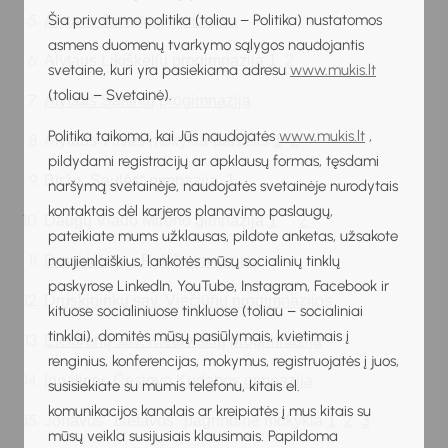
Šia privatumo politika (toliau – Politika) nustatomos
Alytaus Jotvingių gimnazija
asmens duomenų tvarkymo sąlygos naudojantis
Alytaus Likiškėlių progimnazija 
1
2
svetaine, kuri yra pasiekiama adresu
www.mukis.lt
(toliau – Svetainė).
Alytaus Šaltinių progimnazija
Politika taikoma, kai Jūs naudojatės
www.mukis.lt
,
Alytaus Vilties mokykla-darželis 
1
2
pildydami registracijų ar apklausų formas, tęsdami
Biržų „Saulės“ gimnazija  
1 
naršymą svetainėje, naudojatės svetainėje nurodytais
kontaktais dėl karjeros planavimo paslaugų,
1
2
Daugų Vlado Mirono gimnazija 
pateikiate mums užklausas, pildote anketas, užsakote
Druskininkų ,,Ryto" gimnazija
naujienlaiškius, lankotės mūsų socialinių tinklų
paskyrose LinkedIn, YouTube, Instagram, Facebook ir
Druskininkų sav. Viečiūnų progimnazijos
kituose socialiniuose tinkluose (toliau – socialiniai
tinklai), domitės mūsų pasiūlymais, kvietimais į
Elektrėnų sav. Kietaviškių progimnazija
renginius, konferencijas, mokymus, registruojatės į juos,
Ignalinos Česlovo Kudabos gimnazija
susisiekiate su mumis telefonu, kitais el.
komunikacijos kanalais ar kreipiatės į mus kitais su
Jonavos "Lietavos" pagrindinė mokykla 
1
2
3
mūsų veikla susijusiais klausimais. Papildoma