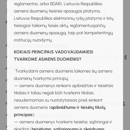
reglamentas, arba BDAR), Lietuvos Respublikos
Kauno Simono Daukanto progimnazija 
1
2
3
asmens duomenų teisinės apsaugos įstatymo,
Lietuvos Respublikos elektroninių ryšių įstatymo ir kitų
Kauno Tado Ivanausko progimnazija
tiesiogiai taikomų teisės aktų, reglamentuojančių
asmens duomenų apsaugą, taip pat kompetentingų
Kauno tarptautinė gimnazija
institucijų nurodymų.
Kauno tarptautinė mokykla
KOKIAIS PRINCIPAIS VADOVAUDAMIESI
Kauno tecnologijos universiteto gimnazija 
1
2
3
4
5
6
TVARKOME ASMENS DUOMENIS?
Kauno Žaliakalnio progimnazija
Tvarkydami asmens duomenis laikomės šių asmens
duomenų tvarkymo principų:
Kazimiero Jagmino pradinė mokykla 
1
2
— asmens duomenys renkami apibrėžtais ir teisėtais
Kazlų Rūdos Kazio Griniaus gimnazija 
1
2
tikslais ir toliau negali būti tvarkomi tikslais,
nesuderinamais su nustatytaisiais prieš renkant
Kelmės rajono Užvenčio Šatrijos Raganos gimnazija 
1
2
asmens duomenis (
apibrėžtumo ir teisėtų tikslų
principas
);
Klaipėdos "Varpo" gimnazija
— asmens duomenys tvarkomi teisėtai, sąžiningai ir
Klaipėdos “Žaliakalnio”
skaidriai (
teisėtumo, sąžiningumo ir skaidrumo