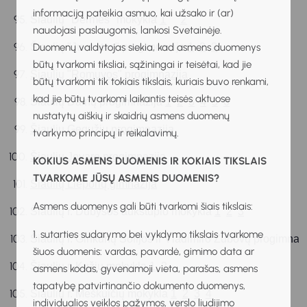
informaciją pateikia asmuo, kai užsako ir (ar)
1
2
Šiaulių "Dermės" mokykla 
naudojasi paslaugomis, lankosi Svetainėje.
Šiaulių "Juventos" progimnazija 
Duomenų valdytojas siekia, kad asmens duomenys
1
2
3
būtų tvarkomi tiksliai, sąžiningai ir teisėtai, kad jie
Šiaulių "Romuvos" progimnazija
būtų tvarkomi tik tokiais tikslais, kuriais buvo renkami,
kad jie būtų tvarkomi laikantis teisės aktuose
Šiaulių Dainų progimnazija 
1
2
3
4
5
6
nustatytų aiškių ir skaidrių asmens duomenų
Šiaulių Gegužių progimnazija
tvarkymo principų ir reikalavimų.
Šiaulių Jovaro progimnazija
KOKIUS ASMENS DUOMENIS IR KOKIAIS TIKSLAIS
TVARKOME JŪSŲ ASMENS DUOMENIS?
Šiaulių Lieporių gimnazija
Asmens duomenys gali būti tvarkomi šiais tikslais:
Šiaulių r. Dubysos aukštupio mokykla 
1
2
3
1. sutarties sudarymo bei vykdymo tikslais tvarkome
Šiaulių r. Ginkūnų Sofijos ir Vladimiro Zubovų progimnazi
šiuos duomenis: vardas, pavardė, gimimo data ar
Šiaulių r. Kužių mokykla 
1
2
asmens kodas, gyvenamoji vieta, parašas, asmens
tapatybę patvirtinančio dokumento duomenys,
Šiaulių r. Meškuičių mokykla 
1
2
3
4
individualios veiklos pažymos, verslo liudijimo