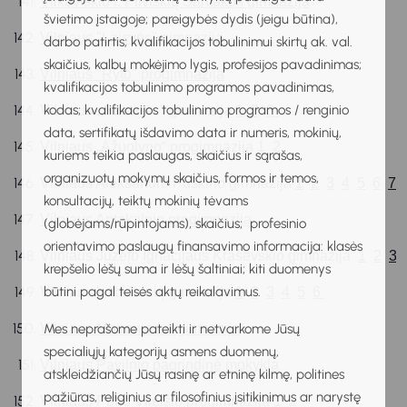
Vilkaviškio r. Pilviškių Santakos gimnazija
švietimo įstaigoje; pareigybės dydis (jeigu būtina),
Vilniaus "Laisvės" gimnazija
darbo patirtis; kvalifikacijos tobulinimui skirtų ak. val.
skaičius, kalbų mokėjimo lygis, profesijos pavadinimas;
Vilniaus "Ryto" progimnazija
kvalifikacijos tobulinimo programos pavadinimas,
kodas; kvalifikacijos tobulinimo programos / renginio
Vilniaus ,,Sostinės" gimnazija 
1
2
3 
data, sertifikatų išdavimo data ir numeris, mokinių,
Vilniaus „Ąžuolyno“ progimnazija 
1
2 
kuriems teikia paslaugas, skaičius ir sąrašas,
organizuotų mokymų skaičius, formos ir temos,
Vilniaus Aleksandro Puškino gimnazija 
1
2
3
4
5
6
7
konsultacijų, teiktų mokinių tėvams
Vilniaus Antakalnio progimnazija 
(globėjams/rūpintojams), skaičius; profesinio
orientavimo paslaugų finansavimo informacija: klasės
Vilniaus Juzefo Ignacijaus Kraševskio gimnazija  
1
2
3
krepšelio lėšų suma ir lėšų šaltiniai; kiti duomenys
būtini pagal teisės aktų reikalavimus.
Vilniaus krikščionių gimnazija 
1
2
3
4
5
6 
Vilniaus Maironio progimnazija
Mes neprašome pateikti ir netvarkome Jūsų
specialiųjų kategorijų asmens duomenų,
Vilniaus Pavilnio pagrindinė mokykla
atskleidžiančių Jūsų rasinę ar etninę kilmę, politines
pažiūras, religinius ar filosofinius įsitikinimus ar narystę
Vilniaus Petro Vileišio progimnazija 
1
2