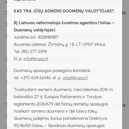
Kalvarijos savivaldybės Jungėnų pagrindinė mokykla
KAS YRA JŪSŲ ASMENS DUOMENŲ VALDYTOJAS?
Kalvarijos savivaldybės Sangrūdos pagrindinė mokykla  
BĮ Lietuvos neformaliojo švietimo agentūra (toliau –
Kauno "Paparčio" pradinė mokykla 
1
2
Duomenų valdytojas):
Kauno Gedimino sporto ir sveikatinimo gimnazija
Juridinio a.k. 302848387
Buveinės adresas: Žirmūnų g. 1 B, LT-09101 Vilnius
Kauno Jono ir Petro Vileišių mokykla
Tel. (85) 277 2394
El. p.
info@linesa.lt
Kauno Jono Jablonskio gimnazija 
1
2
3
4
Kauno Juozo Grušo meno gimnazija 
Duomenų apsaugos pareigūno kontaktai:
1
2
tel. +370 604 66346, el. p.
ada@linesa.lt
Kauno Kazio Griniaus progimnazija
Tvarkydami asmens duomenis, mes laikomės 2016 m.
Kauno Palemono gimnazija
balandžio 27 d. Europos Parlamento ir Tarybos
reglamento 2016/679 dėl fizinių asmenų apsaugos
Kauno r. Raudondvario Anelės ir Augustino Kriauzų prad
tvarkant asmens duomenis ir dėl laisvo tokių
Kauno r. Raudondvario gimnazija 
1
2
duomenų judėjimo, kuriuo panaikinama Direktyva
95/46/EB (toliau – Bendrasis duomenų apsaugos
Kauno r. Rokų mokykla-darželis