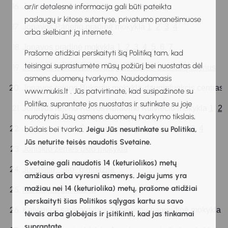
Jonavos Justino Vareikio progimnazija 
ar/ir detalesnė informacija gali būti pateikta
1
paslaugų ir kitose sutartyse, privatumo pranešimuose
Jonavos Panerio pradinė mokykla 
1
2
3
4
arba skelbiant ją internete.
Jonavos pradinė mokykla 
1
2
3
4
5
6
7
Prašome atidžiai perskaityti šią Politiką tam, kad
teisingai suprastumėte mūsų požiūrį bei nuostatas dėl
Jonavos r. Šveicarijos progimnazijos Užusalių skyrius
asmens duomenų tvarkymo. Naudodamasis
Jonavos rajono Bukonių mokykla-daugiafunkcis centras 
www.mukis.lt . Jūs patvirtinate, kad susipažinote su
Politika, suprantate jos nuostatas ir sutinkate su joje
Jonavos rajono Kulvos Abraomo Kulviečio mokykla 
1
2
nurodytais Jūsų asmens duomenų tvarkymo tikslais,
Jonavos rajono Šveicarijos progimnazija  
1
2
3
4
būdais bei tvarka.
Jeigu Jūs nesutinkate su Politika,
Jūs neturite teisės naudotis Svetaine.
Joniškio žemės ūkio mokykla
Svetaine gali naudotis 14 (keturiolikos) metų
Juodšilių "Šilo" gimnazija
amžiaus arba vyresni asmenys. Jeigu jums yra
mažiau nei 14 (keturiolika) metų, prašome atidžiai
Kalvarijos gimnazija
perskaityti šias Politikos sąlygas kartu su savo
Kalvarijos savivaldybės Akmenynų pagrindinė mokykla  
tėvais arba globėjais ir įsitikinti, kad jas tinkamai
suprantate.