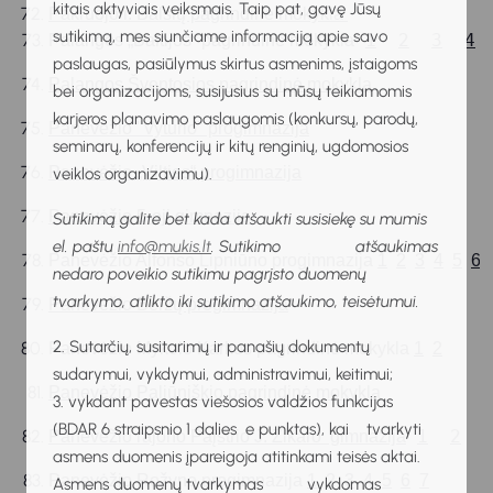
kitais aktyviais veiksmais. Taip pat, gavę Jūsų
Pakruojo r. Balsių pagrindinė mokykla
sutikimą, mes siunčiame informaciją apie savo
1
2
3
4
Palangos „Baltijos“ pagrindinė mokykla
paslaugas, pasiūlymus skirtus asmenims, įstaigoms
Palangos Šventosios pagrindinė mokykla
bei organizacijoms, susijusius su mūsų teikiamomis
karjeros planavimo paslaugomis (konkursų, parodų,
Panevėžio "Vyturio" progimnazija
seminarų, konferencijų ir kitų renginių, ugdomosios
Panevėžio „Vilties“ progimnazija
veiklos organizavimu).
Panevėžio 5-oji gimnazija
Sutikimą galite bet kada atšaukti susisiekę su mumis
el. paštu
info@mukis.lt
. Sutikimo atšaukimas
Panevėžio Alfonso Lipniūno progimnazija 
1
2
3
4
5
6
nedaro poveikio sutikimu pagrįsto duomenų
tvarkymo, atlikto iki sutikimo atšaukimo, teisėtumui.
Panevėžio Beržų progimnazija
2. Sutarčių, susitarimų ir panašių dokumentų
Panevėžio Mykolo Karkos pagrindinė mokykla 
1
2
sudarymui, vykdymui, administravimui, keitimui;
Panevėžio Paliūniškio pagrindinė mokykla
3. vykdant pavestas viešosios valdžios funkcijas
(BDAR 6 straipsnio 1 dalies e punktas), kai tvarkyti
1
2
Panevėžio rajono Paįstrio J. Zikaro  gimnazija
asmens duomenis įpareigoja atitinkami teisės aktai.
Panevėžio Rožyno progimnazija 
1
2
3
4
5
6
7
Asmens duomenų tvarkymas vykdomas