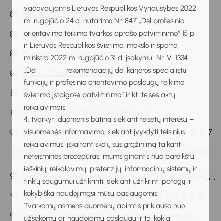
vadovaujantis Lietuvos Respublikos Vyriausybės 2022
Panevėžio Saulėtekio progimnazija
m. rugpjūčio 24 d. nutarimo Nr. 847 „Dėl profesinio
orientavimo teikimo tvarkos aprašo patvirtinimo“ 15 p.
Plungės akademiko Adolfo Jucio progimnazija
ir Lietuvos Respublikos švietimo, mokslo ir sporto
Plungės "Ryto" pagrindinės mokyklos
ministro 2022 m. rugpjūčio 31 d. įsakymu Nr. V-1334
„Dėl rekomendacijų dėl karjeros specialistų
Prienų "Žiburio" gimnazija
funkcijų ir profesinio orientavimo paslaugų teikimo
Radviliškio Vaižganto progimnazija 
1
2
švietimo įstaigose patvirtinimo“ ir kt. teisės aktų
reikalavimais;
Rokiškio Juozo Tūbelio progimnazija
4. tvarkyti duomenis būtina siekiant teisėtų interesų –
visuomenės informavimo, siekiant įvykdyti teisinius
Šalčininkų Jano Sniadeckio gimnazija 
1
2
3
4
5
6
7
8
reikalavimus, įskaitant skolų susigrąžinimą taikant
Šalčininkų Lietuvos tūkstantmečio gimnazija
(12.3 KB
neteismines procedūras, mums ginantis nuo pareikštų
)
ieškinių, reikalavimų, pretenzijų; informacinių sistemų ir
Šalčininkų r. Kalesninkų Liudviko Narbuto gimnazija 
1
2
tinklų saugumui užtikrinti; siekiant užtikrinti patogų ir
kokybišką naudojimąsi mūsų paslaugomis;
Šalčininkų r. Jašiūnų "Aušros" gimnazija 
1
2
3
4
5
Tvarkomų asmens duomenų apimtis priklauso nuo
Senosios Varėnos A. Ryliškio pagrindinė mokykla
užsakomų ar naudojamų paslaugų ir to, kokią