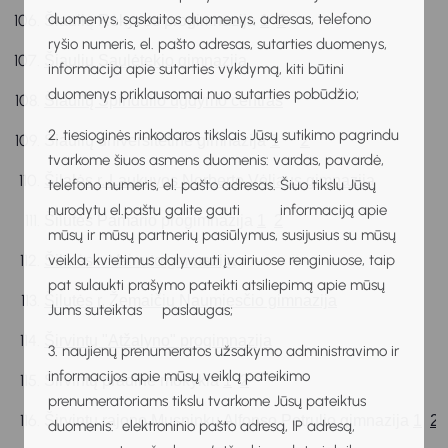
duomenys, sąskaitos duomenys, adresas, telefono
Šiaulių Rėkyvos progimnazija 
1
2
ryšio numeris, el. pašto adresas, sutarties duomenys,
Šiaulių Saulėtekio gimnazija
informacija apie sutarties vykdymą, kiti būtini
duomenys priklausomai nuo sutarties pobūdžio;
Šiaulių Spindulio ugdymo centras
2. tiesioginės rinkodaros tikslais Jūsų sutikimo pagrindu
1
2
Šiaulių universitetinė gimnazija 
tvarkome šiuos asmens duomenis: vardas, pavardė,
Šilalės r. Laukuvos Norberto Vėliaus gimnazija
telefono numeris, el. pašto adresas. Šiuo tikslu Jūsų
nurodytu el.paštu galite gauti informaciją apie
Šilutės Pamario progimnazija 
1
2
mūsų ir mūsų partnerių pasiūlymus, susijusius su mūsų
veikla, kvietimus dalyvauti įvairiuose renginiuose, taip
Šilutės r. Vainuto gimnazija
pat sulaukti prašymo pateikti atsiliepimą apie mūsų
Šilutės r. Žemaičių Naumiesčio gimnazija
Jums suteiktas paslaugas;
Širvintų "Atžalyno" progimnazija
3. naujienų prenumeratos užsakymo administravimo ir
informacijos apie mūsų veiklą pateikimo
Širvintų pradinė mokykla 
1
2
prenumeratoriams tikslu tvarkome Jūsų pateiktus
Širvintų rajono Musninkų Alfonso Petrulio gimnazija 
1
2
duomenis: elektroninio pašto adresą, IP adresą,