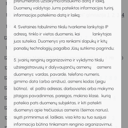
prenumeratos užsakymo/atšaukimo datą ir laiką,
Skuodo P. Žadeikio gimnazija 
Duomenų valdytojo Jums pateiktos informacijos turinį,
Švenčionių r. Pabradės ,,Žeimenos" gimnazija 
informacijos pateikimo datą ir laiką;
1
2
3
4
Švenčionių Zigmo Žemaičio gimnazija 
1
2
3
4. Svetainės tobulinimo tikslu tvarkome lankytojo IP
adresą, tinklo ir vietos duomenis, kai lankytojas
Tauragės "Šaltinio" progimnazija 
1
2
3
4
5
juos suteikia. Duomenys yra renkami slapukų ir kitų
Tauragės „Versmės“ gimnazija 
1
2
panašių technologijų pagalba Jūsų sutikimo pagrindu;
Tauragės Martyno Mažvydo progimnazija
 (1.2 MB 
)
5. įvairių renginių organizavimo ir vykdymo tikslu
užsiregistravusių ir dalyvaujančių asmenų asmens
Telšių "Ateities" progimnazija
duomenys: vardas, pavardė, telefono numeris,
Telšių "Atžalyno" progimnazija 
1
2
3
4
5
6
7
8
9
gimimo data (arba amžius), asmens kodas (jeigu
Telšių Germanto progimnazija 
1
2
3
4
būtina), el. pašto adresas, darbovietės arba mokymo
įstaigos pavadinimas, pareigos, mokinio klasė, kurią
Telšių r. Luokės Vytauto Kleivos gimnazija 
1
2
3
4
pateikia pats duomenų subjektas, ir kiti pateikti
Telšių r. Nevarėnų pagrindinė mokykla 
1
2
duomenys apie trečiuosius asmenis (šeimos narius),
siųsti priminimus el. laiškais, visa kita su tuo susijusi
Telšių r. Tryškių Lazdynų Pelėdos gimnazija 
1
2
3
informacija būtina tinkamam renginio organizavimui;
Telšių r. Varnių Motiejaus Valančiaus gimnazija  
1
2