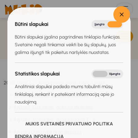
Būtini slapukai
Įjungta
Išjungta
Būtini slapukai įgalina pagrindines tinklapio funkcijas.
Svetainė negali tinkamai veikti be šių slapukų, juos
galima išjungti tik pakeitus naršyklės nuostatas.
Statistikos slapukai
Įjungta
Išjungta
2025-06-27
Atnaujinimo data: 2026-06-04
Analitiniai slapukai padeda mums tobulinti mūsų
tinklalapį, renkant ir pateikiant informaciją apie jo
Akmenės rajono Ventos gimnazija
naudojimą.
Alytaus „Sakalėlio" pradinė mokykla
1
2
Alytaus „Volungės" progimnazija 
MUKIS SVETAINĖS PRIVATUMO POLITIKA
Alytaus Dainavos progimnazija
BENDRA INFORMACIJA