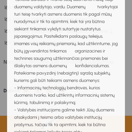
duomenų valdytojo, vardu. Duomenų tvarkytojai
Vilniaus Vaduvos darželis-mokykla
turi teisę tvarkyti asmens duomenis tik pagal mūsų
Vilniaus Vasilijaus Kačialovo gimnazija
nurodymus ir tik ta apimtimi, kiek tai yra būtina
siekiant tinkamai vykdyti sutartyje nustatytus
Vilniaus Verkių mokykla - daugiafincis centras 
1
įsipareigojimus. Pasitelkdami paslaugų teikėjus,
Visagino „Verdenės“ gimnazijos
imamės visų reikiamų priemonių, kad užtikrintume, jog
būtų įgyvendintos tinkamos organizacines ir
technines saugumą užtikrinančias priemonės bei
Nuoširdžiai dėkojame, kad dalyvavote ir pasidalinote.
išlaikytas asmens duomenų konfidencialumas.
Pateikiame pavyzdinį (nebaigtinį) sąrašą subjektų,
kuriems gali būti teikiami asmens duomenys:
- Informacinių technologijų bendrovės, kurios
Dalintis:
duomenis tvarko, kad užtikrintų informacinių sistemų
kūrimą, tobulinimą ir palaikymą;
- Valstybės institucijoms galime teikti Jūsų duomenis
atsakydami į teismo arba valstybės institucijų
prašymus, tačiau tik ta apimtimi, kiek tai būtina