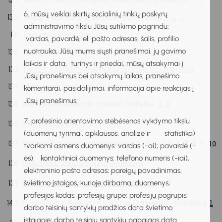
6. mūsų veiklai skirtų socialinių tinklų paskyrų
Telšių Vincento Borisevičiaus gimnazija 
1
2
3
administravimo tikslu Jūsų sutikimo pagrindu:
Trakų pradinė mokykla
vardas, pavardė, el. pašto adresas, šalis, profilio
nuotrauka, Jūsų mums siųsti pranešimai, jų gavimo
Trakų r. Rūdiškių gimnazija 
1
2
laikas ir data, turinys ir priedai, mūsų atsakymai į
Trakų r. Lentvario Motiejaus Šimelionio gimnazija
Jūsų pranešimus bei atsakymų laikas, pranešimo
Ukmergės Senamiesčio progimnazija
komentarai, pasidalijimai, informacija apie reakcijas į
Jūsų pranešimus;
Utenos Aukštakalnio pradinė mokykla  
1
2
7. profesinio orientavimo stebėsenos vykdymo tikslu
Utenos Dauniškio gimnazija
(duomenų tyrimai, apklausos, analizė ir statistika)
Utenos Krašuonos progimnazija 
1
2
3
4
5
6
7
8
9
10
tvarkomi asmens duomenys: vardas (-ai); pavardė (-
ės); kontaktiniai duomenys: telefono numeris (-iai),
Veiviržėnų Jurgio Šaulio gimnazija
elektroninio pašto adresas; pareigų pavadinimas,
švietimo įstaigos, kurioje dirbama, duomenys;
Verkių mokykla daugiafunkcis centras
profesijos kodas; profesijų grupė; profesijų pogrupis;
Vilkaviškio r. Kybartų Kristijono Donelaičio gimnazija 
1
2
darbo teisinių santykių pradžios data švietimo
įstaigoje; darbo teisinių santykių pabaigos data