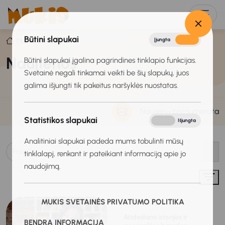
Būtini slapukai
Įjungta
Išjungta
Titulinis
Naujienos
Naujienos
Būtini slapukai įgalina pagrindines tinklapio funkcijas.
Svetainė negali tinkamai veikti be šių slapukų, juos
galima išjungti tik pakeitus naršyklės nuostatas.
Naujienų prenumerata
Statistikos slapukai
Įjungta
Išjungta
Analitiniai slapukai padeda mums tobulinti mūsų
tinklalapį, renkant ir pateikiant informaciją apie jo
naudojimą.
MUKIS SVETAINĖS PRIVATUMO POLITIKA
2025-04-09
Atidedami istorijos ir
BENDRA INFORMACIJA