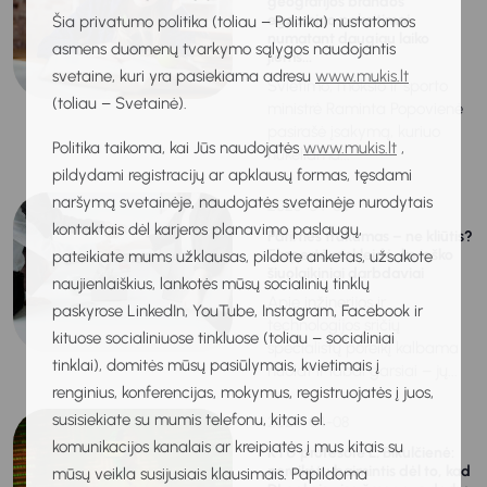
geografijos brandos
egzamino pakeitimai
Šia privatumo politika (toliau – Politika) nustatomos
numatant daugiau laiko
asmens duomenų tvarkymo sąlygos naudojantis
jiems...
svetaine, kuri yra pasiekiama adresu
www.mukis.lt
Švietimo, mokslo ir sporto
(toliau – Svetainė).
ministrė Raminta Popovienė
pasirašė įsakymą, kuriuo
Politika taikoma, kai Jūs naudojatės
www.mukis.lt
,
nukeliama...
pildydami registracijų ar apklausų formas, tęsdami
naršymą svetainėje, naudojatės svetainėje nurodytais
2025-04-08
kontaktais dėl karjeros planavimo paslaugų,
Patirties trūkumas – ne kliūtis?
Ekspertė atskleidė, ko ieško
pateikiate mums užklausas, pildote anketas, užsakote
šiuolaikiniai darbdaviai
naujienlaiškius, lankotės mūsų socialinių tinklų
Apie inžinerijos ir
paskyrose LinkedIn, YouTube, Instagram, Facebook ir
technologijos sričių
kituose socialiniuose tinkluose (toliau – socialiniai
specialistų poreikį kalbama
tinklai), domitės mūsų pasiūlymais, kvietimais į
nuolat ir labai garsiai – jų...
renginius, konferencijas, mokymus, registruojatės į juos,
susisiekiate su mumis telefonu, kitais el.
2025-04-08
komunikacijos kanalais ar kreipiatės į mus kitais su
KTU profesorė L. Bikulčienė:
nereikėtų baimintis dėl to, kad
mūsų veikla susijusiais klausimais. Papildoma