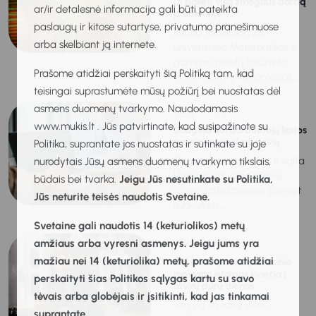
DI pakeis visą žmogaus darbą
ar/ir detalesnė informacija gali būti pateikta
pramonėje
paslaugų ir kitose sutartyse, privatumo pranešimuose
Kauno technologijos
arba skelbiant ją internete.
universiteto Matematikos ir
gamtos mokslų fakulteto
Prašome atidžiai perskaityti šią Politiką tam, kad
(KTU MGMF) Taikomosios...
teisingai suprastumėte mūsų požiūrį bei nuostatas dėl
asmens duomenų tvarkymo. Naudodamasis
2025-04-08
www.mukis.lt . Jūs patvirtinate, kad susipažinote su
Daugėja dėl darbuotojų kaitos
susirūpinusių darbdavių
Politika, suprantate jos nuostatas ir sutinkate su joje
Darbuotojų migracija ir kaita
nurodytais Jūsų asmens duomenų tvarkymo tikslais,
kelia vis daugiau iššūkių
būdais bei tvarka.
Jeigu Jūs nesutinkate su Politika,
šalies darbdaviams. Šiemet
Jūs neturite teisės naudotis Svetaine.
sunkumus...
Svetaine gali naudotis 14 (keturiolikos) metų
2025-04-08
amžiaus arba vyresni asmenys. Jeigu jums yra
mažiau nei 14 (keturiolika) metų, prašome atidžiai
Šią savaitę visos profesinio
mokymo įstaigos kviečia į
perskaityti šias Politikos sąlygas kartu su savo
atvirų durų dienas
tėvais arba globėjais ir įsitikinti, kad jas tinkamai
Jau šią savaitę visos
suprantate.