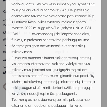
Mokiniams
Tėvams
vadovaujantis Lietuvos Respublikos Vyriausybės 2022
m. rugpjūčio 24 d. nutarimo Nr. 847 „Dėl profesinio
Karjeros vadovas
Vaiko ugdymas karjerai
orientavimo teikimo tvarkos aprašo patvirtinimo“ 15 p.
Darbo ir profesijų
Informacija apie profesijų
ir Lietuvos Respublikos švietimo, mokslo ir sporto
pasaulis
ir darbo pasaulį
ministro 2022 m. rugpjūčio 31 d. įsakymu Nr. V-1334
Mokymosi ir praktikos
Patarimai ir
„Dėl rekomendacijų dėl karjeros specialistų
galimybės
rekomendacijos
funkcijų ir profesinio orientavimo paslaugų teikimo
švietimo įstaigose patvirtinimo“ ir kt. teisės aktų
Karjeros specialisto
Karjeros specialisto
pagalba
pagalba
reikalavimais;
4. tvarkyti duomenis būtina siekiant teisėtų interesų –
Leidiniai apie karjerą
Renginiai
visuomenės informavimo, siekiant įvykdyti teisinius
Naudingos nuorodos
reikalavimus, įskaitant skolų susigrąžinimą taikant
MUKIS remia ir palaiko
Senoji svetainės versija
neteismines procedūras, mums ginantis nuo pareikštų
ieškinių, reikalavimų, pretenzijų; informacinių sistemų ir
tinklų saugumui užtikrinti; siekiant užtikrinti patogų ir
kokybišką naudojimąsi mūsų paslaugomis;
Tvarkomų asmens duomenų apimtis priklauso nuo
užsakomų ar naudojamų paslaugų ir to, kokią