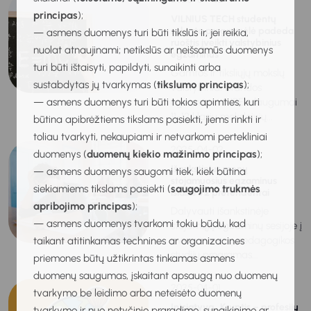
principas
);
VILNIUS TECH studentų
sukurta programėlė padeda
— asmens duomenys turi būti tikslūs ir, jei reikia,
ruoštis įveikti valstybinius
nuolat atnaujinami; netikslūs ar neišsamūs duomenys
egzaminus
turi būti ištaisyti, papildyti, sunaikinti arba
Gamtos ir tiksliųjų mokslų
sustabdytas jų tvarkymas (
tikslumo principas
);
valstybiniai brandos
— asmens duomenys turi būti tokios apimties, kuri
egzaminai (VBE) daugumai
11-12 klasių moksleivių...
būtina apibrėžtiems tikslams pasiekti, jiems rinkti ir
toliau tvarkyti, nekaupiami ir netvarkomi pertekliniai
2025-04-02
duomenys (
duomenų kiekio mažinimo principas
);
Išankstinius menų
— asmens duomenys saugomi tiek, kiek būtina
stojamuosius egzaminus
siekiamiems tikslams pasiekti (
saugojimo trukmės
išlaikė 92 pretendentai
apribojimo principas
);
Dalyvauti išankstinėje
— asmens duomenys tvarkomi tokiu būdu, kad
stojamųjų egzaminų sesijoje į
menų ir menų pedagogikos
taikant atitinkamas technines ar organizacines
studijų programas...
priemones būtų užtikrintas tinkamas asmens
duomenų saugumas, įskaitant apsaugą nuo duomenų
2025-04-01
tvarkymo be leidimo arba neteisėto duomenų
Iniciatyva „Kryptis – profesijų
tvarkymo ir nuo netyčinio praradimo, sunaikinimo ar