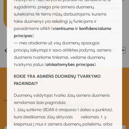
pasaulis“ kviečia mokinius
sugadinimo, prieiga prie asmens duomenų
pasimatuoti tėvų, senelių ir
net...
suteikiama tik tiems mūsų darbuotojams, kuriems
Kaip ir kiekvieną pavasarį,
tokie duomenys yra reikalingi jų funkcijoms ir
Lietuvos neformaliojo
pavedimams atlikti (
vientisumo ir konfidencialumo
švietimo agentūra (LINEŠA)
principas
).
vėl kviečia mokyklų...
— mes atsakome už visų duomenų apsaugos
principų laikymąsi ir savo atitikties įrodymą, asmens
1
…
35
36
37
38
39
…
80
duomenis tvarkome tinkamai, vedame duomenų
tvarkymo įrašus (
atskaitomybės principas
).
KOKIE YRA ASMENS DUOMENŲ TVARKYMO
PAGRINDAI?
Duomenų valdytojas tvarko Jūsų asmens duomenis
remdamasi šiais pagrindais:
MUKIS naujienlaiškis
1. Jūsų sutikimo (BDAR 6 straipsnio 1 dalies a punktas),
Gaukite naujienas pirmas!
kuris išreiškiamas Jūsų aktyviais veiksmais, t. y.
kreipimusi į mus ir asmens duomenų pateikimu, arba