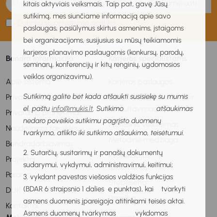
Prenumeruoti
kitais aktyviais veiksmais. Taip pat, gavę Jūsų
sutikimą, mes siunčiame informaciją apie savo
Sutinku su privatumo politika
paslaugas, pasiūlymus skirtus asmenims, įstaigoms
bei organizacijoms, susijusius su mūsų teikiamomis
karjeros planavimo paslaugomis (konkursų, parodų,
Bendra informacija
Karjeros specialistams
seminarų, konferencijų ir kitų renginių, ugdomosios
veiklos organizavimu).
Apie sistemą
Karjeros paslaugos
Sutikimą galite bet kada atšaukti susisiekę su mumis
Privatumo politika
Profesinis informavimas ir
el. paštu
info@mukis.lt
. Sutikimo atšaukimas
konsultavimas
Privatumo pranešimas
nedaro poveikio sutikimu pagrįsto duomenų
Profesinis veiklinimas
Naudojimosi taisyklės
tvarkymo, atlikto iki sutikimo atšaukimo, teisėtumui.
Metodinė medžiaga
Bendradarbiavimas
2. Sutarčių, susitarimų ir panašių dokumentų
Kvalifikacijos
Projektai
sudarymui, vykdymui, administravimui, keitimui;
tobulinimas
Parama
3. vykdant pavestas viešosios valdžios funkcijas
Stebėsena
(BDAR 6 straipsnio 1 dalies e punktas), kai tvarkyti
DUK
Pagalba
asmens duomenis įpareigoja atitinkami teisės aktai.
Kontaktai
Asmens duomenų tvarkymas vykdomas