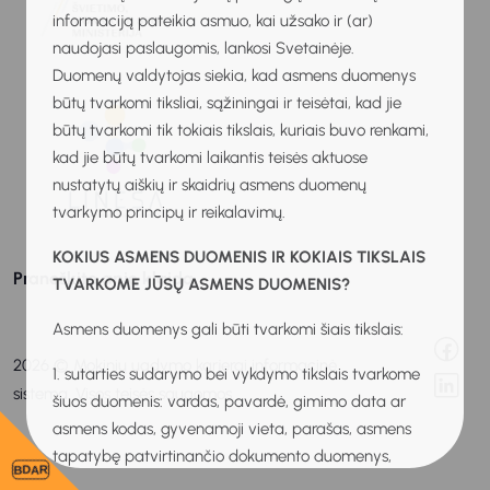
informaciją pateikia asmuo, kai užsako ir (ar)
naudojasi paslaugomis, lankosi Svetainėje.
Duomenų valdytojas siekia, kad asmens duomenys
būtų tvarkomi tiksliai, sąžiningai ir teisėtai, kad jie
būtų tvarkomi tik tokiais tikslais, kuriais buvo renkami,
kad jie būtų tvarkomi laikantis teisės aktuose
nustatytų aiškių ir skaidrių asmens duomenų
tvarkymo principų ir reikalavimų.
KOKIUS ASMENS DUOMENIS IR KOKIAIS TIKSLAIS
Praneškite apie klaidą
TVARKOME JŪSŲ ASMENS DUOMENIS?
Asmens duomenys gali būti tvarkomi šiais tikslais:
2026 © Mokinių ugdymo karjerai informacinė
1. sutarties sudarymo bei vykdymo tikslais tvarkome
sistema. Visos teisės saugomos.
šiuos duomenis: vardas, pavardė, gimimo data ar
asmens kodas, gyvenamoji vieta, parašas, asmens
tapatybę patvirtinančio dokumento duomenys,
BDAR
individualios veiklos pažymos, verslo liudijimo