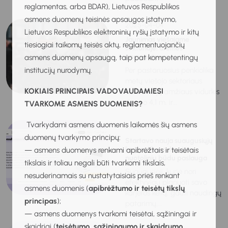
reglamentas, arba BDAR), Lietuvos Respublikos
asmens duomenų teisinės apsaugos įstatymo,
2025-04-04
Lietuvos Respublikos elektroninių ryšių įstatymo ir kitų
Jaunimas viešajame
tiesiogiai taikomų teisės aktų, reglamentuojančių
sektoriuje: ateities
perspektyvos
asmens duomenų apsaugą, taip pat kompetentingų
institucijų nurodymų.
Per pastaruosius penkiolika
metų viešojo sektoriaus
KOKIAIS PRINCIPAIS VADOVAUDAMIESI
darbuotojų amžiaus vidurkis
išaugo 4,1 m. ir...
TVARKOME ASMENS DUOMENIS?
Tvarkydami asmens duomenis laikomės šių asmens
2025-04-03
duomenų tvarkymo principų:
Startavo nauja suaugusiųjų
karjeros konsultavimo
— asmens duomenys renkami apibrėžtais ir teisėtais
nuotoliniu būdu paslauga
tikslais ir toliau negali būti tvarkomi tikslais,
Suaugusieji, kurie nori
nesuderinamais su nustatytaisiais prieš renkant
efektyviau planuoti savo
asmens duomenis (
apibrėžtumo ir teisėtų tikslų
karjeros kelią, gauti naudingų
principas
);
patarimų,...
— asmens duomenys tvarkomi teisėtai, sąžiningai ir
skaidriai (
teisėtumo, sąžiningumo ir skaidrumo
2025-04-02