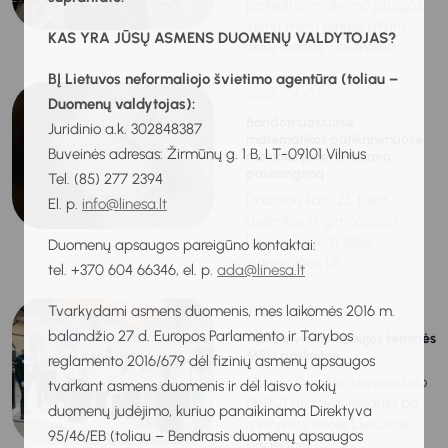
profesinio mokymo įstaigos
vienu metu rengia atvirų
KAS YRA JŪSŲ ASMENS DUOMENŲ VALDYTOJAS?
durų dienas. Balandžio...
BĮ Lietuvos neformaliojo švietimo agentūra (toliau –
2025-04-07
Duomenų valdytojas):
Bandomuosiuose
Juridinio a.k. 302848387
matematikos patikrinimuose
Buveinės adresas: Žirmūnų g. 1 B, LT-09101 Vilnius
mokiniai įsivertino savo
pasirengimą
Tel. (85) 277 2394
Daugiau kaip 25 tūkst.
El. p.
info@linesa.lt
dešimtos (II gimnazijos)
klasės ir per 21 tūkst.
Duomenų apsaugos pareigūno kontaktai:
vienuoliktos (III...
tel. +370 604 66346, el. p.
ada@linesa.lt
Tvarkydami asmens duomenis, mes laikomės 2016 m.
2025-04-04
balandžio 27 d. Europos Parlamento ir Tarybos
Moksleiviams - naujos teminės
MRU paskaitos
reglamento 2016/679 dėl fizinių asmenų apsaugos
Mykolo Romerio universiteto
tvarkant asmens duomenis ir dėl laisvo tokių
(MRU) atstovai keliauja po
duomenų judėjimo, kuriuo panaikinama Direktyva
mokyklas visoje Lietuvoje
95/46/EB (toliau – Bendrasis duomenų apsaugos
padedant...