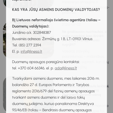
ministerija atnaujino ir
patikslino mokinių socialinės-
KAS YRA JŪSŲ ASMENS DUOMENŲ VALDYTOJAS?
pilietinės...
BĮ Lietuvos neformaliojo švietimo agentūra (toliau –
2026-07-02
Duomenų valdytojas):
Ne gražiausios nuotraukos, o
Juridinio a.k. 302848387
vaiko poreikiai: kaip išrinkti
Buveinės adresas: Žirmūnų g. 1 B, LT-09101 Vilnius
stovyklą, į kurią jis norės
sugrįžti?
Tel. (85) 277 2394
Vasaros stovyklų
El. p.
info@linesa.lt
pasirinkimas – milžiniškas,
Duomenų apsaugos pareigūno kontaktai:
tačiau kaip suprasti, kuri iš jų
iš tiesų tiks jūsų...
tel. +370 604 66346, el. p.
ada@linesa.lt
Tvarkydami asmens duomenis, mes laikomės 2016 m.
2026-07-02
balandžio 27 d. Europos Parlamento ir Tarybos
Visi sako, kad pasaulis keičiasi.
Kaip tokiomis sąlygomis
reglamento 2016/679 dėl fizinių asmenų apsaugos
abiturientui priimti vieną
tvarkant asmens duomenis ir dėl laisvo tokių
svarbiausių...
duomenų judėjimo, kuriuo panaikinama Direktyva
Pastaruosius metus matome
95/46/EB (toliau – Bendrasis duomenų apsaugos
ne vieną straipsnį apie tai,