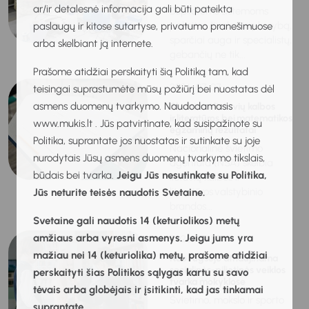
ar/ir detalesnė informacija gali būti pateikta
Bepilotėms sistemoms
pakeitus šiuolaikinę karybą,
paslaugų ir kitose sutartyse, privatumo pranešimuose
sparčiai auga ir specialistų,
arba skelbiant ją internete.
gebančių ne tik...
Prašome atidžiai perskaityti šią Politiką tam, kad
2026-07-07
teisingai suprastumėte mūsų požiūrį bei nuostatas dėl
asmens duomenų tvarkymo. Naudodamasis
Skelbiami lietuvių kalbos
ir literatūros bei matematikos
www.mukis.lt . Jūs patvirtinate, kad susipažinote su
egzaminų rezultatai
Politika, suprantate jos nuostatas ir sutinkate su joje
Nacionalinė švietimo
nurodytais Jūsų asmens duomenų tvarkymo tikslais,
agentūra (NŠA) skelbia
būdais bei tvarka.
Jeigu Jūs nesutinkate su Politika,
lietuvių kalbos ir
literatūros valstybinio
Jūs neturite teisės naudotis Svetaine.
brandos...
Svetaine gali naudotis 14 (keturiolikos) metų
amžiaus arba vyresni asmenys. Jeigu jums yra
2026-07-03
mažiau nei 14 (keturiolika) metų, prašome atidžiai
Nuo rugsėjo atnaujinama
socialinės-pilietinės veiklos
perskaityti šias Politikos sąlygas kartu su savo
tvarka mokyklose
tėvais arba globėjais ir įsitikinti, kad jas tinkamai
Švietimo, mokslo ir sporto
suprantate.