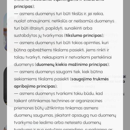
dėl mokytojų...
principas
);
— asmens duomenys turi būti tikslūs ir, jei reikia,
2026-06-29
nuolat atnaujinami; netikslūs ar neišsamūs duomenys
UNESCO kviečia jaunimo
lyderius
turi būti ištaisyti, papildyti, sunaikinti arba
Jauni žmonės, siekiantys
sustabdytas jų tvarkymas (
tikslumo principas
);
kurti pozityvius pokyčius
— asmens duomenys turi būti tokios apimties, kuri
savo bendruomenėse ir
būtina apibrėžtiems tikslams pasiekti, jiems rinkti ir
skatinti taikų dialogą,...
toliau tvarkyti, nekaupiami ir netvarkomi pertekliniai
duomenys (
duomenų kiekio mažinimo principas
);
2026-06-29
— asmens duomenys saugomi tiek, kiek būtina
Biologiniai tiltai ir gyvi fasadai:
siekiamiems tikslams pasiekti (
saugojimo trukmės
kaip statybos inžinieriai keičia
apribojimo principas
);
miesto veidą
— asmens duomenys tvarkomi tokiu būdu, kad
Šiuolaikiniai statiniai kuriami
ne tik iš betono ir plieno –
taikant atitinkamas technines ar organizacines
juose vis daugiau vietos
priemones būtų užtikrintas tinkamas asmens
tenka...
duomenų saugumas, įskaitant apsaugą nuo duomenų
tvarkymo be leidimo arba neteisėto duomenų
2026-06-29
tvarkymo ir nuo netyčinio praradimo, sunaikinimo ar