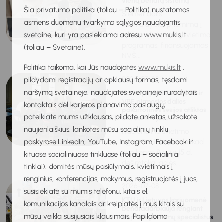
vieną bendrą sistemą
Šia privatumo politika (toliau – Politika) nustatomos
Šiemet dalis
asmens duomenų tvarkymo sąlygos naudojantis
savivaldybių priėmimą į
svetaine, kuri yra pasiekiama adresu
www.mukis.lt
neformaliojo vaikų švietimo
programas, finansuojamas
(toliau – Svetainė).
NVŠ...
Politika taikoma, kai Jūs naudojatės
www.mukis.lt
,
2026-07-08
pildydami registracijų ar apklausų formas, tęsdami
naršymą svetainėje, naudojatės svetainėje nurodytais
Norintys peržiūrėti PUPP ir
VBE pirmosios dalies
kontaktais dėl karjeros planavimo paslaugų,
pakartotinės sesijos atliktas
pateikiate mums užklausas, pildote anketas, užsakote
užduotis – jau...
naujienlaiškius, lankotės mūsų socialinių tinklų
Nacionalinė švietimo
paskyrose LinkedIn, YouTube, Instagram, Facebook ir
agentūra informuoja, kad
nuo liepos 8 d. iki 15 d.
kituose socialiniuose tinkluose (toliau – socialiniai
dešimtokai galės...
tinklai), domitės mūsų pasiūlymais, kvietimais į
renginius, konferencijas, mokymus, registruojatės į juos,
2026-07-08
susisiekiate su mumis telefonu, kitais el.
KTU ir Lietuvos kariuomenė
komunikacijos kanalais ar kreipiatės į mus kitais su
bendradarbiauja rengiant
mūsų veikla susijusiais klausimais. Papildoma
bepiločių sistemų specialistus