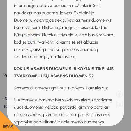
informaciją pateikia asmuo, kai užsako ir (ar)
naudojasi paslaugomis, lankosi Svetainėje.
Duomenų valdytojas siekia, kad asmens duomenys
būtų tvarkomi tiksliai, sąžiningai ir teisėtai, kad jie
būtų tvarkomi tik tokiais tikslais, kuriais buvo renkami,
kad jie būtų tvarkomi laikantis teisės aktuose
nustatytų aiškių ir skaidrių asmens duomenų
tvarkymo principų ir reikalavimų.
KOKIUS ASMENS DUOMENIS IR KOKIAIS TIKSLAIS
Praneškite apie klaidą
TVARKOME JŪSŲ ASMENS DUOMENIS?
Asmens duomenys gali būti tvarkomi šiais tikslais:
2026 © Mokinių ugdymo karjerai informacinė
1. sutarties sudarymo bei vykdymo tikslais tvarkome
sistema. Visos teisės saugomos.
šiuos duomenis: vardas, pavardė, gimimo data ar
asmens kodas, gyvenamoji vieta, parašas, asmens
tapatybę patvirtinančio dokumento duomenys,
BDAR
individualios veiklos pažymos, verslo liudijimo