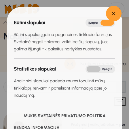
Būtini slapukai
Įjungta
Išjungta
Titulinis
Naujienos
Naujienos
Būtini slapukai įgalina pagrindines tinklapio funkcijas.
Svetainė negali tinkamai veikti be šių slapukų, juos
galima išjungti tik pakeitus naršyklės nuostatas.
Naujienų prenumerata
Statistikos slapukai
Įjungta
Išjungta
Analitiniai slapukai padeda mums tobulinti mūsų
tinklalapį, renkant ir pateikiant informaciją apie jo
naudojimą.
MUKIS SVETAINĖS PRIVATUMO POLITIKA
2026-07-09
Prašymai į vaikų būrelius – per
BENDRA INFORMACIJA