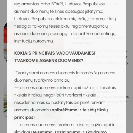
reglamentas, arba BDAR), Lietuvos Respublikos
kaip keičiasi darbo rinka:
„dirbtinis...
asmens duomenų teisinės apsaugos įstatymo,
Lietuvos Respublikos elektroninių ryšių įstatymo ir kitų
2026-07-01
tiesiogiai taikomų teisės aktų, reglamentuojančių
Palangoje poilsiautojų
asmens duomenų apsaugą, taip pat kompetentingų
daugėja, o darbuotojų rasti
institucijų nurodymų.
sudėtinga
Nors vasara netrukus įpusės,
KOKIAIS PRINCIPAIS VADOVAUDAMIESI
Palangos darbdaviai vis dar
TVARKOME ASMENS DUOMENIS?
ieško personalo pastiprinimo
ir...
Tvarkydami asmens duomenis laikomės šių asmens
duomenų tvarkymo principų:
2026-06-29
— asmens duomenys renkami apibrėžtais ir teisėtais
Mokytojų pritraukimui ir
tikslais ir toliau negali būti tvarkomi tikslais,
išlaikymui – naujos priemonės:
Mokytojų linija, mentorystė ir
nesuderinamais su nustatytaisiais prieš renkant
lankstesnė...
asmens duomenis (
apibrėžtumo ir teisėtų tikslų
Švietimo, mokslo ir sporto
principas
);
ministerija parengė ir
— asmens duomenys tvarkomi teisėtai, sąžiningai ir
pradeda įgyvendinti planą
skaidriai (
teisėtumo, sąžiningumo ir skaidrumo