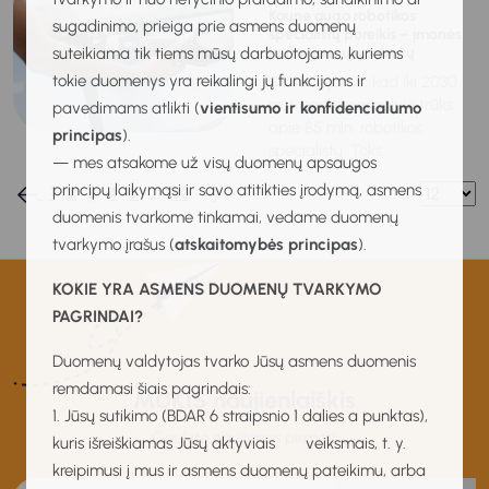
Kaune auga robotikos
sugadinimo, prieiga prie asmens duomenų
specialistų poreikis – įmonės
suteikiama tik tiems mūsų darbuotojams, kuriems
laukia jaunųjų talentų
tokie duomenys yra reikalingi jų funkcijoms ir
Skaičiuojama, kad iki 2030
m. visame pasaulyje trūks
pavedimams atlikti (
vientisumo ir konfidencialumo
apie 85 mln. robotikos
principas
).
specialistų. Toks...
— mes atsakome už visų duomenų apsaugos
principų laikymąsi ir savo atitikties įrodymą, asmens
1
2
3
4
5
…
80
duomenis tvarkome tinkamai, vedame duomenų
tvarkymo įrašus (
atskaitomybės principas
).
KOKIE YRA ASMENS DUOMENŲ TVARKYMO
PAGRINDAI?
Duomenų valdytojas tvarko Jūsų asmens duomenis
remdamasi šiais pagrindais:
MUKIS naujienlaiškis
1. Jūsų sutikimo (BDAR 6 straipsnio 1 dalies a punktas),
Gaukite naujienas pirmas!
kuris išreiškiamas Jūsų aktyviais veiksmais, t. y.
kreipimusi į mus ir asmens duomenų pateikimu, arba