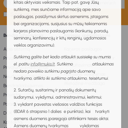
kitais aktyviais veiksmais. Taip pat, gavę Jūsų
Prenumeruoti
sutikimą, mes siunčiame informaciją apie savo
Sutinku su privatumo politika
paslaugas, pasiūlymus skirtus asmenims, įstaigoms
bei organizacijoms, susijusius su mūsų teikiamomis
karjeros planavimo paslaugomis (konkursų, parodų,
Bendra informacija
Karjeros specialistams
seminarų, konferencijų ir kitų renginių, ugdomosios
veiklos organizavimu).
Apie sistemą
Karjeros paslaugos
Sutikimą galite bet kada atšaukti susisiekę su mumis
Privatumo politika
Profesinis informavimas ir
el. paštu
info@mukis.lt
. Sutikimo atšaukimas
konsultavimas
Privatumo pranešimas
nedaro poveikio sutikimu pagrįsto duomenų
Profesinis veiklinimas
Naudojimosi taisyklės
tvarkymo, atlikto iki sutikimo atšaukimo, teisėtumui.
Metodinė medžiaga
Bendradarbiavimas
2. Sutarčių, susitarimų ir panašių dokumentų
Kvalifikacijos
Projektai
sudarymui, vykdymui, administravimui, keitimui;
tobulinimas
Parama
3. vykdant pavestas viešosios valdžios funkcijas
Stebėsena
(BDAR 6 straipsnio 1 dalies e punktas), kai tvarkyti
DUK
Pagalba
asmens duomenis įpareigoja atitinkami teisės aktai.
Kontaktai
Asmens duomenų tvarkymas vykdomas