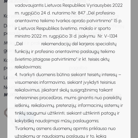
Mokiniams
Tėvams
vadovaujantis Lietuvos Respublikos Vyriausybės 2022
m. rugpjūčio 24 d. nutarimo Nr. 847 „Dėl profesinio
Karjeros vadovas
Vaiko ugdymas karjerai
orientavimo teikimo tvarkos aprašo patvirtinimo“ 15 p.
Darbo ir profesijų
Informacija apie profesijų
ir Lietuvos Respublikos švietimo, mokslo ir sporto
pasaulis
ir darbo pasaulį
ministro 2022 m. rugpjūčio 31 d. įsakymu Nr. V-1334
Mokymosi ir praktikos
Patarimai ir
„Dėl rekomendacijų dėl karjeros specialistų
galimybės
rekomendacijos
funkcijų ir profesinio orientavimo paslaugų teikimo
švietimo įstaigose patvirtinimo“ ir kt. teisės aktų
Karjeros specialisto
Karjeros specialisto
reikalavimais;
pagalba
pagalba
4. tvarkyti duomenis būtina siekiant teisėtų interesų –
Leidiniai apie karjerą
Renginiai
visuomenės informavimo, siekiant įvykdyti teisinius
Naudingos nuorodos
reikalavimus, įskaitant skolų susigrąžinimą taikant
MUKIS remia ir palaiko
Senoji svetainės versija
neteismines procedūras, mums ginantis nuo pareikštų
ieškinių, reikalavimų, pretenzijų; informacinių sistemų ir
tinklų saugumui užtikrinti; siekiant užtikrinti patogų ir
kokybišką naudojimąsi mūsų paslaugomis;
Tvarkomų asmens duomenų apimtis priklauso nuo
užsakomų ar naudojamų paslaugų ir to, kokią