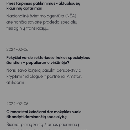
Prieš tarpinius patikrinimus - aktualiausių
klausimų aptarimas
Nacionalinė švietimo agentūra (NŠA)
ateinančią savaitę pradeda specialių
tiesioginių transliacijų...
2024-02-06
Pokyčiai verslo sektoriuose: kokios specialybės
šiandien – populiarumo viršūnėje?
Norisi savo karjerą pasukti perspektyvia
kryptimi? idialogue.lt partneriai Amston,
atlikdami...
2024-02-05
Gimnazistai kviečiami dar mokyklos suole
išbandyti dominančią specialybę
Šiemet pirmą kartą žiemos priėmimo į