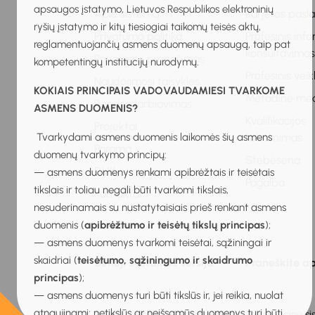
apsaugos įstatymo, Lietuvos Respublikos elektroninių
Apie sistemą
Karjeros pasl
ryšių įstatymo ir kitų tiesiogiai taikomų teisės aktų,
Privatumo politika
Profesinis inf
reglamentuojančių asmens duomenų apsaugą, taip pat
konsultavima
Privatumo pranešimas
kompetentingų institucijų nurodymų.
Profesinis vei
Naudojimosi taisyklės
KOKIAIS PRINCIPAIS VADOVAUDAMIESI TVARKOME
Metodinė me
Bendradarbiavimas
ASMENS DUOMENIS?
Kvalifikacijos
Projektai
Tvarkydami asmens duomenis laikomės šių asmens
tobulinimas
Parama
duomenų tvarkymo principų:
Stebėsena
DUK
— asmens duomenys renkami apibrėžtais ir teisėtais
Pagalba
tikslais ir toliau negali būti tvarkomi tikslais,
Kontaktai
nesuderinamais su nustatytaisiais prieš renkant asmens
duomenis (
apibrėžtumo ir teisėtų tikslų principas
);
— asmens duomenys tvarkomi teisėtai, sąžiningai ir
skaidriai (
teisėtumo, sąžiningumo ir skaidrumo
Senoji svetainės versija
Praneškite ap
principas
);
— asmens duomenys turi būti tikslūs ir, jei reikia, nuolat
atnaujinami; netikslūs ar neišsamūs duomenys turi būti
2026 © Mokinių ugdymo karjerai informacinė sis