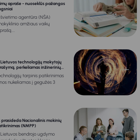
kimų apraše - nuoseklūs pažangos
ngsniai
 švietimo agentūra (NŠA)
mokyklinio amžiaus vaikų
rašą....
į Lietuvos technologijų mokytojų
rašymą, perkeliamas inžinerinių...
technologijų tarpinis patikrinimas
enos nukeliamas į gegužės 3
prasideda Nacionalinis mokinių
atikrinimas (NMPP)
. Lietuvos bendrojo ugdymo