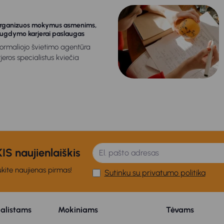
organizuos mokymus asmenims,
 ugdymo karjerai paslaugas
formaliojo švietimo agentūra
jeros specialistus kviečia
S naujienlaiškis
kite naujienas pirmas!
Sutinku su privatumo politika
ialistams
Mokiniams
Tėvams