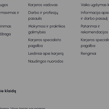
augos
Karjeros vadovas
Vaiko ugdymas k
ormavimas ir
Darbo ir profesijų
Informacija apie
s
pasaulis
ir darbo pasaulį
klinimas
Mokymosi ir praktikos
Patarimai ir
galimybės
rekomendacijos
džiaga
Karjeros specialisto
Karjeros speciali
pagalba
pagalba
Leidiniai apie karjerą
Renginiai
Naudingos nuorodos
ie klaidą
tema. Visos teisės saugomos.