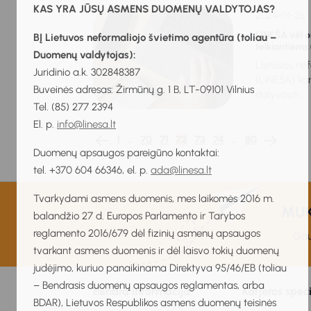
KAS YRA JŪSŲ ASMENS DUOMENŲ VALDYTOJAS?
2024-01-26
LINEŠA vėl 
BĮ Lietuvos neformaliojo švietimo agentūra (toliau –
teikiantiems
Duomenų valdytojas):
Lietuvos ne
Juridinio a.k. 302848387
(LINEŠA) kar
Buveinės adresas: Žirmūnų g. 1 B, LT-09101 Vilnius
dalyvauti...
Tel. (85) 277 2394
El. p.
info@linesa.lt
1
…
70
71
72
73
74
…
80
Duomenų apsaugos pareigūno kontaktai:
tel. +370 604 66346, el. p.
ada@linesa.lt
Tvarkydami asmens duomenis, mes laikomės 2016 m.
MUKI
balandžio 27 d. Europos Parlamento ir Tarybos
reglamento 2016/679 dėl fizinių asmenų apsaugos
Gau
tvarkant asmens duomenis ir dėl laisvo tokių duomenų
judėjimo, kuriuo panaikinama Direktyva 95/46/EB (toliau
– Bendrasis duomenų apsaugos reglamentas, arba
Bendra informacija
Karjeros spec
BDAR), Lietuvos Respublikos asmens duomenų teisinės