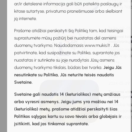
mokyklose p
ar/ir detalesnė informacija gali būti pateikta paslaugų ir
mokinių Nacio
kitose sutartyse, privatumo pranešimuose arba skelbiant
ją internete.
2024-02-05
Prašome atidžiai perskaityti šią Politiką tam, kad teisingai
Mokiniai kvi
suprastumėte mūsų požiūrį bei nuostatas dėl asmens
mokslininkų 
duomenų tvarkymo. Naudodamasis www.mukis.lt . Jūs
Domiesi moks
patvirtinate, kad susipažinote su Politika, suprantate jos
idėjų, kaip i
nuostatas ir sutinkate su joje nurodytais Jūsų asmens
dienų...
duomenų tvarkymo tikslais, būdais bei tvarka.
Jeigu Jūs
nesutinkate su Politika, Jūs neturite teisės naudotis
Svetaine.
2024-01-29
Tęsiama val
Svetaine gali naudotis 14 (keturiolikos) metų amžiaus
studijuojant
arba vyresni asmenys. Jeigu jums yra mažiau nei 14
Valstybė tę
(keturiolika) metų, prašome atidžiai perskaityti šias
studijuojan
Politikos sąlygas kartu su savo tėvais arba globėjais ir
Vyriausybė š
įsitikinti, kad jas tinkamai suprantate.