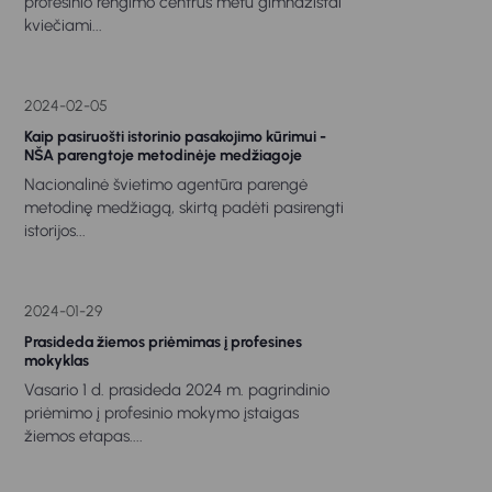
profesinio rengimo centrus metu gimnazistai
kviečiami...
2024-02-05
Kaip pasiruošti istorinio pasakojimo kūrimui -
NŠA parengtoje metodinėje medžiagoje
Nacionalinė švietimo agentūra parengė
metodinę medžiagą, skirtą padėti pasirengti
istorijos...
2024-01-29
Prasideda žiemos priėmimas į profesines
mokyklas
Vasario 1 d. prasideda 2024 m. pagrindinio
priėmimo į profesinio mokymo įstaigas
žiemos etapas....