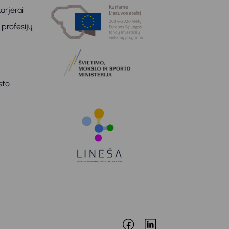
arjerai
 profesijų
sto