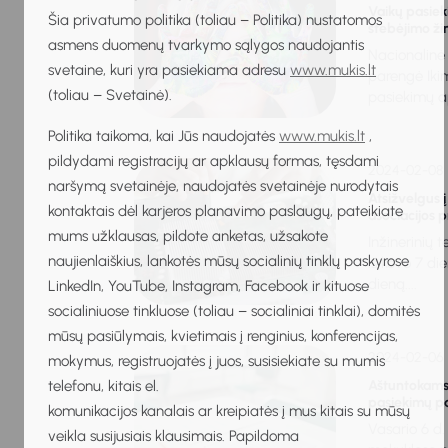
Vaikų pasie
Šia privatumo politika (toliau – Politika) nustatomos
stebėjimo ži
asmens duomenų tvarkymo sąlygos naudojantis
Nacionalinė
svetaine, kuri yra pasiekiama adresu
www.mukis.lt
parengė Iki
(toliau – Svetainė).
pasiekimų ap
Politika taikoma, kai Jūs naudojatės
www.mukis.lt
,
pildydami registracijų ar apklausų formas, tęsdami
2024-02-08
naršymą svetainėje, naudojatės svetainėje nurodytais
Atsižvelgus 
kontaktais dėl karjeros planavimo paslaugų, pateikiate
asociacijos p
mums užklausas, pildote anketas, užsakote
Inžinerinių 
naujienlaiškius, lankotės mūsų socialinių tinklų paskyrose
iš kovo 7 di
dieną....
LinkedIn, YouTube, Instagram, Facebook ir kituose
socialiniuose tinkluose (toliau – socialiniai tinklai), domitės
mūsų pasiūlymais, kvietimais į renginius, konferencijas,
2024-02-06
mokymus, registruojatės į juos, susisiekiate su mumis
telefonu, kitais el.
Aštuntokams 
pasiekimų p
komunikacijos kanalais ar kreipiatės į mus kitais su mūsų
Vasario 6 d
veikla susijusiais klausimais. Papildoma