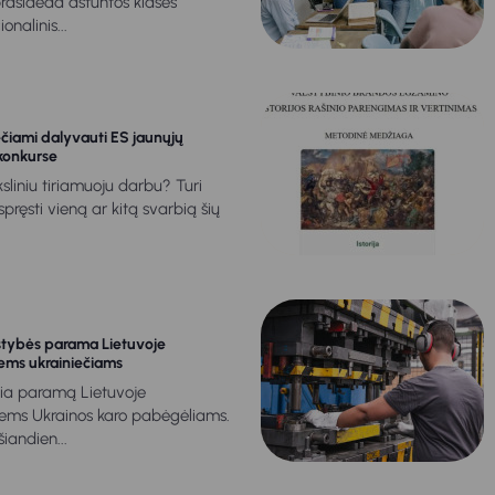
rasideda aštuntos klasės
nalinis...
ečiami dalyvauti ES jaunųjų
konkurse
liniu tiriamuoju darbu? Turi
šspręsti vieną ar kitą svarbią šių
stybės parama Lietuvoje
iems ukrainiečiams
sia paramą Lietuvoje
tiems Ukrainos karo pabėgėliams.
iandien...