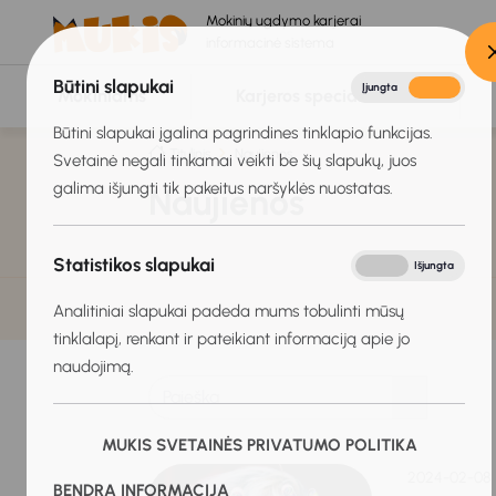
Mokinių ugdymo karjerai
informacinė sistema
Būtini slapukai
Įjungta
Išjungta
Mokiniams
Karjeros specialistams
Būtini slapukai įgalina pagrindines tinklapio funkcijas.
Titulinis
Naujienos
Svetainė negali tinkamai veikti be šių slapukų, juos
galima išjungti tik pakeitus naršyklės nuostatas.
Naujienos
Statistikos slapukai
Įjungta
Išjungta
Analitiniai slapukai padeda mums tobulinti mūsų
tinklalapį, renkant ir pateikiant informaciją apie jo
naudojimą.
MUKIS SVETAINĖS PRIVATUMO POLITIKA
2024-02-08
BENDRA INFORMACIJA