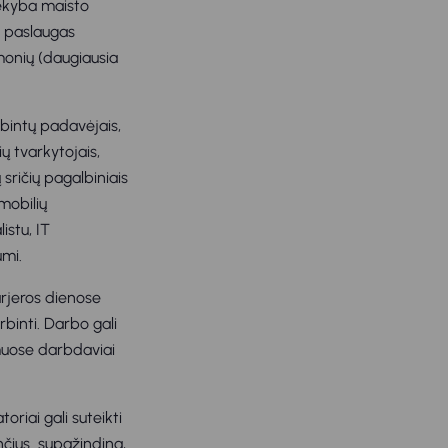
rekyba maisto
mo paslaugas
įmonių (daugiausia
rbintų padavėjais,
ų tvarkytojais,
 sričių pagalbiniais
mobilių
istu, IT
umi.
arjeros dienose
rbinti. Darbo gali
imuose darbdaviai
oriai gali suteikti
inčius supažindina,