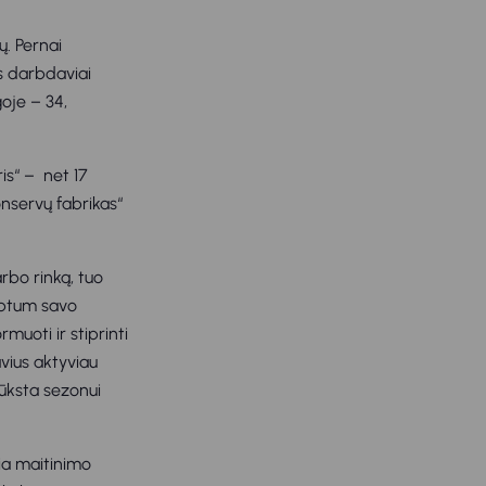
ų. Pernai
s darbdaviai
goje – 34,
ris“ – net 17
onservų fabrikas“
rbo rinką, tuo
irbtum savo
muoti ir stiprinti
vius aktyviau
rūksta sezonui
kia maitinimo