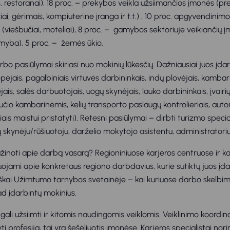
, restoranai), 18 proc. – prekybos veikla užsiimančios įmonės (p
ai, gėrimais, kompiuterine įranga ir t.t.) , 10 proc. apgyvendini
s (viešbučiai, moteliai), 8 proc. – gamybos sektoriuje veikiančių 
myba), 5 proc. – žemės ūkio.
bo pasiūlymai skiriasi nuo mokinių lūkesčių. Dažniausiai juos įda
ėjais, pagalbiniais virtuvės darbininkais, indų plovėjais, kambari
jais, salės darbuotojais, uogų skynėjais, lauko darbininkais, įvairių
bučio kambarinėmis, kelių transporto paslaugų kontrolieriais, auto
iais maistui pristatyti). Retesni pasiūlymai – dirbti turizmo special
 skynėju/rūšiuotoju, darželio mokytojo asistentu, administratori
sužinoti apie darbą vasarą? Regioniniuose karjeros centruose ir k
uojami apie konkretaus regiono darbdavius, kurie sutiktų juos įda
kiškai Užimtumo tarnybos svetainėje – kai kuriuose darbo skelb
d įdarbintų mokinius.
gali užsiimti ir kitomis naudingomis veiklomis. Veiklinimo koordinat
profesiją, tai yra šešėliuotis įmonėse. Karjeros specialistai nor