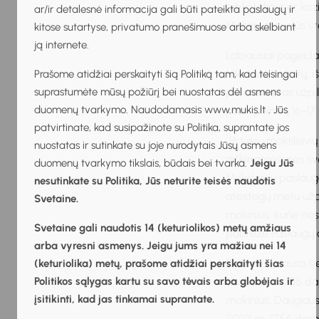
bibliotekoje ar ka
ar/ir detalesnė informacija gali būti pateikta paslaugų ir
Mažiau aktualūs st
kitose sutartyse, privatumo pranešimuose arba skelbiant
ją internete.
Labiausiai pageida
tūkstantį anketų, 
Prašome atidžiai perskaityti šią Politiką tam, kad teisingai
suprastumėte mūsų požiūrį bei nuostatas dėl asmens
proc. anketas užpi
duomenų tvarkymo. Naudodamasis www.mukis.lt . Jūs
proc. priimtų 16-17
patvirtinate, kad susipažinote su Politika, suprantate jos
„Iš tiesų moksleivi
nuostatas ir sutinkate su joje nurodytais Jūsų asmens
aiškinamės, nes sv
duomenų tvarkymo tikslais, būdais bei tvarka.
Jeigu Jūs
Moksleivių paslaug
nesutinkate su Politika, Jūs neturite teisės naudotis
atostogų metu užpil
Svetaine.
mokinius, kurie ne
Svetaine gali naudotis 14 (keturiolikos) metų amžiaus
pabrėžė Paslaugų
arba vyresni asmenys. Jeigu jums yra mažiau nei 14
Darbo paklausa ši
(keturiolika) metų, prašome atidžiai perskaityti šias
Politikos sąlygas kartu su savo tėvais arba globėjais ir
darbdaviai 536 da
įsitikinti, kad jas tinkamai suprantate.
mokinius. Daugiaus
2023 m. (756 darbo