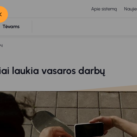
Apie sistemą
Naujie
Tėvams
bų
iai laukia vasaros darbų