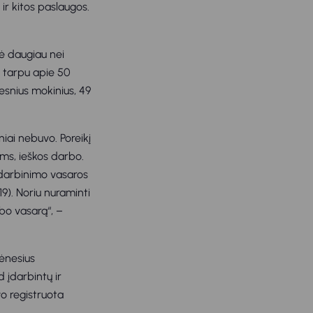
ir kitos paslaugos.
tė daugiau nei
o tarpu apie 50
esnius mokinius, 49
niai nebuvo. Poreikį
ms, ieškos darbo.
įdarbinimo vasaros
19). Noriu nuraminti
bo vasarą“, –
ėnesius
įdarbintų ir
vo registruota