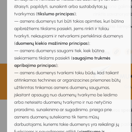
kur regione galima
ištaisyti, papildyti, sunaikinti arba sustabdytas jų
tvarkymas (
tikslumo principas
);
rinktis savanorys
— asmens duomenys turi būti tokios apimties, kuri būtina
Užimtumo tarnybo
apibrėžtiems tikslams pasiekti, jiems rinkti ir toliau
tvarkyti, nekaupiami ir netvarkomi pertekliniai duomenys
(
duomenų kiekio mažinimo principas
);
— asmens duomenys saugomi tiek, kiek būtina
Dalintis:
siekiamiems tikslams pasiekti (
saugojimo trukmės
apribojimo principas
);
— asmens duomenys tvarkomi tokiu būdu, kad taikant
MUKI
atitinkamas technines ar organizacines priemones būtų
Gau
užtikrintas tinkamas asmens duomenų saugumas,
įskaitant apsaugą nuo duomenų tvarkymo be leidimo
arba neteisėto duomenų tvarkymo ir nuo netyčinio
praradimo, sunaikinimo ar sugadinimo, prieiga prie
Bendra informacija
Karjeros spec
asmens duomenų suteikiama tik tiems mūsų
Apie sistemą
Karjeros pasl
darbuotojams, kuriems tokie duomenys yra reikalingi jų
funkcijoms ir pavedimams atlikti (
vientisumo ir