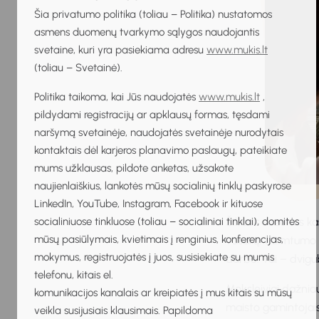
Šia privatumo politika (toliau – Politika) nustatomos
asmens duomenų tvarkymo sąlygos naudojantis
svetaine, kuri yra pasiekiama adresu
www.mukis.lt
(toliau – Svetainė).
Politika taikoma, kai Jūs naudojatės
www.mukis.lt
,
pildydami registracijų ar apklausų formas, tęsdami
naršymą svetainėje, naudojatės svetainėje nurodytais
kontaktais dėl karjeros planavimo paslaugų, pateikiate
mums užklausas, pildote anketas, užsakote
naujienlaiškius, lankotės mūsų socialinių tinklų paskyrose
LinkedIn, YouTube, Instagram, Facebook ir kituose
socialiniuose tinkluose (toliau – socialiniai tinklai), domitės
Šiltasis sezonas k
mūsų pasiūlymais, kvietimais į renginius, konferencijas,
vasarą. Užimtumo t
mokymus, registruojatės į juos, susisiekiate su mumis
darbo. Tai – dvigu
telefonu, kitais el.
Moksleiviai dažniau
komunikacijos kanalais ar kreipiatės į mus kitais su mūsų
maisto gamintojais
veikla susijusiais klausimais. Papildoma