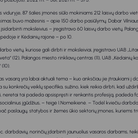
 viduryje, 87 šalies įmonės siūlo mokiniams 212 laisvų darbo viet
kimas buvo mažesnis – apie 150 darbo pasiūlymų. Dabar Vilniau
 įsidarbinti moksleivius – įregistravo 60 laisvų darbo vietų, Palan
ipėdoje ir Kėdainių rajone – po 10.
arbo vietų, kuriose gali dirbti ir moksleiviai, įregistravo UAB „Lita
veta“ (12), Palangos miesto rinkliavų centras (11), UAB „Kėdainių k
 (10).
 vasarą yra labai aktuali tema – kuo anksčiau jie įtraukiami į da
 su konkrečių veiklų specifika, sužino, kiek reikia dirbti, kad užd
, neretai tai padeda apsispręsti ir renkantis profesiją, padeda for
ocialinius įgūdžius, – teigė I.Nomeikienė. – Todėl kviečiu darbda
ypač paslaugų, statybos ir žemės ūkio sektorių įmones, kuriems t
oc. darbdavių, norinčių įdarbinti jaunuolius vasaros darbams, tei