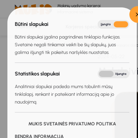
Mokinių ugdymo karjerai
informacinė sistema
Būtini slapukai
Įjungta
Išjungta
Mokiniams
Karjeros specialistams
Būtini slapukai įgalina pagrindines tinklapio funkcijas.
Svetainė negali tinkamai veikti be šių slapukų, juos
Titulinis
Naujienos
Moksleiviai laukia vasaros dar
galima išjungti tik pakeitus naršyklės nuostatas.
2024-05-22
Moksleiv
Statistikos slapukai
Įjungta
Išjungta
Analitiniai slapukai padeda mums tobulinti mūsų
tinklalapį, renkant ir pateikiant informaciją apie jo
naudojimą.
MUKIS SVETAINĖS PRIVATUMO POLITIKA
BENDRA INFORMACIJA