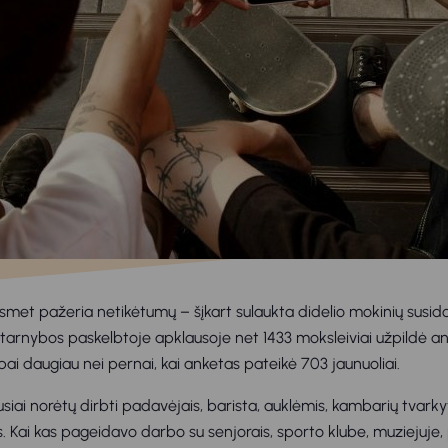
asmet pažeria netikėtumų – šįkart sulaukta didelio mokinių sus
arnybos paskelbtoje apklausoje net 1433 moksleiviai užpildė a
bai daugiau nei pernai, kai anketas pateikė 703 jaunuoliai.
siai norėtų dirbti padavėjais, barista, auklėmis, kambarių tvarky
. Kai kas pageidavo darbo su senjorais, sporto klube, muziejuje, p