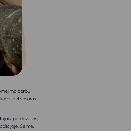
idomėjimo darbu
nketas dėl vasaros
tojais, pardavėjais,
olicijoje, Seime,