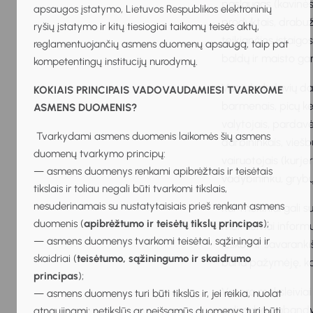
paslaugas (kavinės
apsaugos įstatymo, Lietuvos Respublikos elektroninių
produktais, drabuži
ryšių įstatymo ir kitų tiesiogiai taikomų teisės aktų,
teikiančios įstaigo
reglamentuojančių asmens duomenų apsaugą, taip pat
baldų ir maisto ga
kompetentingų institucijų nurodymų.
Visgi darbdavių dar
KOKIAIS PRINCIPAIS VADOVAUDAMIESI TVARKOME
barmenais, picų kep
ASMENS DUOMENIS?
valytojais, pardavė
Tvarkydami asmens duomenis laikomės šių asmens
darbininkais, vieš
duomenų tvarkymo principų:
vairuotojais (kurjer
— asmens duomenys renkami apibrėžtais ir teisėtais
vadybininku, grybų
tikslais ir toliau negali būti tvarkomi tikslais,
nesuderinamais su nustatytaisiais prieš renkant asmens
Kur mokiniai gali 
duomenis (
apibrėžtumo ir teisėtų tikslų principas
);
moksleiviai inform
— asmens duomenys tvarkomi teisėtai, sąžiningai ir
ieškoti ir savaran
skaidriai (
teisėtumo, sąžiningumo ir skaidrumo
būna pažymėję, ka
principas
);
Vasarą moksleiviai 
— asmens duomenys turi būti tikslūs ir, jei reikia, nuolat
galimybę pabandyti 
atnaujinami; netikslūs ar neišsamūs duomenys turi būti