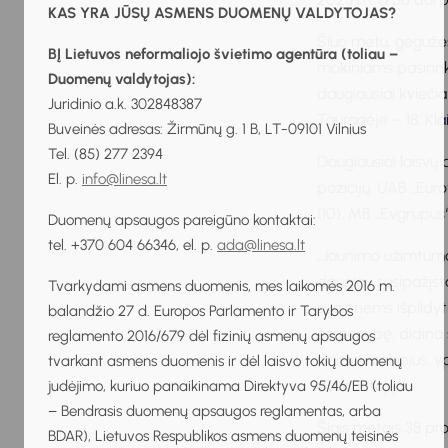
KAS YRA JŪSŲ ASMENS DUOMENŲ VALDYTOJAS?
Šiuo metu, gegužės
BĮ Lietuvos neformaliojo švietimo agentūra (toliau –
mokiniams pasirin
Duomenų valdytojas):
daugiausiai kviečia
Juridinio a.k. 302848387
Tauragėje – 18, Kla
Buveinės adresas: Žirmūnų g. 1 B, LT-09101 Vilnius
Tel. (85) 277 2394
Daugiausiai laisvų d
El. p.
info@linesa.lt
pozicijų, UAB „Euro
(10), MB „Evgrupus“
Duomenų apsaugos pareigūno kontaktai:
tel. +370 604 66346, el. p.
ada@linesa.lt
„Jaunimo užimtumas
daugiau susipažįsta
Tvarkydami asmens duomenis, mes laikomės 2016 m.
svajonėms išpildyti
balandžio 27 d. Europos Parlamento ir Tarybos
asmenybę, didina s
reglamento 2016/679 dėl fizinių asmenų apsaugos
priimti mokinius, 
tvarkant asmens duomenis ir dėl laisvo tokių duomenų
darbuotojų“.
judėjimo, kuriuo panaikinama Direktyva 95/46/EB (toliau
– Bendrasis duomenų apsaugos reglamentas, arba
Šiais metais 38 pr
BDAR), Lietuvos Respublikos asmens duomenų teisinės