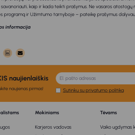
 savanoriauti, kaip ir kada teikti prašymus. Ne vasaros atostogų 
tės programą ir Užimtumo tarnyboje – pateikę prašymus dalyvau
s informacija
S naujienlaiškis
kite naujienas pirmas!
Sutinku su privatumo politika
ialistams
Mokiniams
Tėvams
augos
Karjeros vadovas
Vaiko ugdymas k