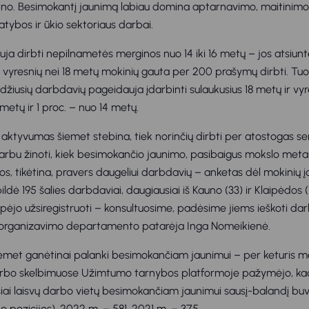
zino. Besimokantį jaunimą labiau domina aptarnavimo, maitinimo 
atybos ir ūkio sektoriaus darbai.
uja dirbti nepilnametės merginos nuo 14 iki 16 metų – jos atsiun
iš vyresnių nei 18 metų mokinių gauta per 200 prašymų dirbti. Tu
ldžiusių darbdavių pageidauja įdarbinti sulaukusius 18 metų ir vyr
 metų ir 1 proc. – nuo 14 metų.
ų aktyvumas šiemet stebina, tiek norinčių dirbti per atostogas se
arbu žinoti, kiek besimokančio jaunimo, pasibaigus mokslo meta
os, tikėtina, pravers daugeliui darbdavių – anketas dėl mokinių 
dė 195 šalies darbdaviai, daugiausiai iš Kauno (33) ir Klaipėdos (
spėjo užsiregistruoti – konsultuosime, padėsime jiems ieškoti dar
 organizavimo departamento patarėja Inga Nomeikienė.
emet ganėtinai palanki besimokančiam jaunimui – per keturis m
rbo skelbimuose Užimtumo tarnybos platformoje pažymėjo, kad 
iai laisvų darbo vietų besimokančiam jaunimui sausį-balandį bu
 pozicijos). 2022 m. – 581, 2021 m. – 375.