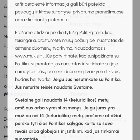
ar/ir detalesnė informacija gali būti pateikta
Apie sistemą
Karjeros paslaugos
paslaugų ir kitose sutartyse, privatumo pranešimuose
Privatumo politika
Profesinis informavimas ir
arba skelbiant ją internete.
konsultavimas
Privatumo pranešimas
Prašome atidžiai perskaityti šią Politiką tam, kad
Profesinis veiklinimas
Naudojimosi taisyklės
teisingai suprastumėte mūsų požiūrį bei nuostatas dėl
Metodinė medžiaga
Bendradarbiavimas
asmens duomenų tvarkymo. Naudodamasis
Kvalifikacijos
www.mukis.lt . Jūs patvirtinate, kad susipažinote su
Projektai
tobulinimas
Politika, suprantate jos nuostatas ir sutinkate su joje
Parama
Stebėsena
nurodytais Jūsų asmens duomenų tvarkymo tikslais,
DUK
būdais bei tvarka.
Jeigu Jūs nesutinkate su Politika,
Pagalba
Kontaktai
Jūs neturite teisės naudotis Svetaine.
Mokiniams
Tėvams
Svetaine gali naudotis 14 (keturiolikos) metų
amžiaus arba vyresni asmenys. Jeigu jums yra
Karjeros vadovas
Vaiko ugdymas karjerai
mažiau nei 14 (keturiolika) metų, prašome atidžiai
Darbo ir profesijų
Informacija apie profesijų
perskaityti šias Politikos sąlygas kartu su savo
pasaulis
ir darbo pasaulį
tėvais arba globėjais ir įsitikinti, kad jas tinkamai
Mokymosi ir praktikos
Patarimai ir
suprantate.