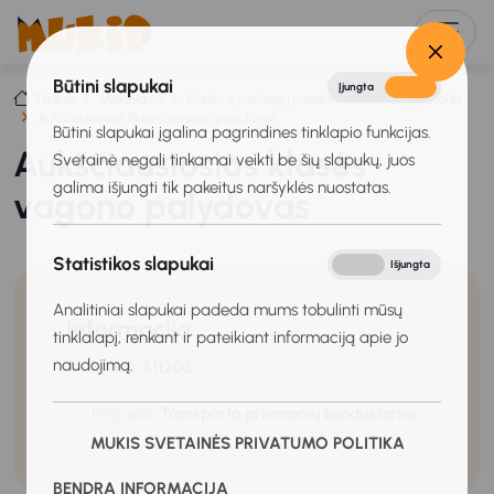
Būtini slapukai
Įjungta
Išjungta
Titulinis
Mokiniams
Darbo ir profesijų pasaulis
Profesijų pasaulis
Aukščiausiosios klasės vagono palydovas
Būtini slapukai įgalina pagrindines tinklapio funkcijas.
Aukščiausiosios klasės
Svetainė negali tinkamai veikti be šių slapukų, juos
galima išjungti tik pakeitus naršyklės nuostatas.
vagono palydovas
Statistikos slapukai
Įjungta
Išjungta
Analitiniai slapukai padeda mums tobulinti mūsų
Informacija
tinklalapį, renkant ir pateikiant informaciją apie jo
naudojimą.
Kodas:
511205
Pogrupis:
Transporto priemonių konduktoriai
MUKIS SVETAINĖS PRIVATUMO POLITIKA
BENDRA INFORMACIJA