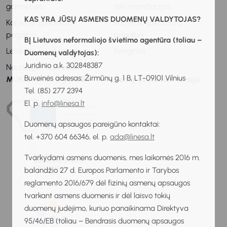
galimybės
rekomendacijos
KAS YRA JŪSŲ ASMENS DUOMENŲ VALDYTOJAS?
Karjeros specialisto
Karjeros specialisto
pagalba
pagalba
BĮ Lietuvos neformaliojo švietimo agentūra (toliau –
Leidiniai apie karjerą
Renginiai
Duomenų valdytojas):
Juridinio a.k. 302848387
Naudingos nuorodos
Buveinės adresas: Žirmūnų g. 1 B, LT-09101 Vilnius
MUKIS remia ir palaiko
Senoji svetainės versija
Tel. (85) 277 2394
El. p.
info@linesa.lt
Duomenų apsaugos pareigūno kontaktai:
tel. +370 604 66346, el. p.
ada@linesa.lt
Tvarkydami asmens duomenis, mes laikomės 2016 m.
balandžio 27 d. Europos Parlamento ir Tarybos
reglamento 2016/679 dėl fizinių asmenų apsaugos
tvarkant asmens duomenis ir dėl laisvo tokių
duomenų judėjimo, kuriuo panaikinama Direktyva
95/46/EB (toliau – Bendrasis duomenų apsaugos