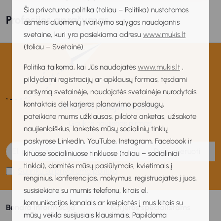
Šia privatumo politika (toliau – Politika) nustatomos
Profesijos aprašymas
asmens duomenų tvarkymo sąlygos naudojantis
svetaine, kuri yra pasiekiama adresu
www.mukis.lt
(toliau – Svetainė).
Politika taikoma, kai Jūs naudojatės
www.mukis.lt
,
pildydami registracijų ar apklausų formas, tęsdami
naršymą svetainėje, naudojatės svetainėje nurodytais
kontaktais dėl karjeros planavimo paslaugų,
MUKIS naujienlaiškis
pateikiate mums užklausas, pildote anketas, užsakote
Gaukite naujienas pirmas!
naujienlaiškius, lankotės mūsų socialinių tinklų
paskyrose LinkedIn, YouTube, Instagram, Facebook ir
Prenumeruoti
kituose socialiniuose tinkluose (toliau – socialiniai
tinklai), domitės mūsų pasiūlymais, kvietimais į
Sutinku su privatumo politika
renginius, konferencijas, mokymus, registruojatės į juos,
susisiekiate su mumis telefonu, kitais el.
komunikacijos kanalais ar kreipiatės į mus kitais su
Bendra informacija
Karjeros specialistams
mūsų veikla susijusiais klausimais. Papildoma