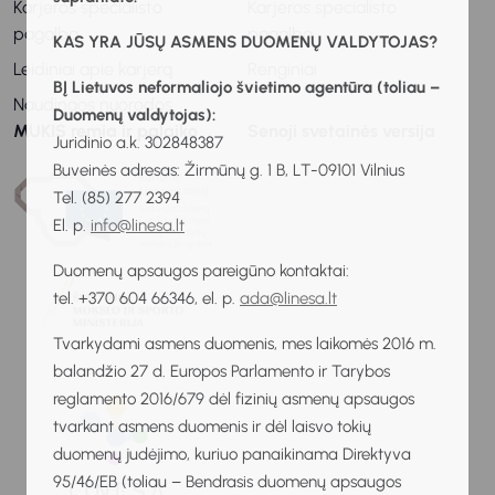
Karjeros specialisto
Karjeros specialisto
pagalba
pagalba
KAS YRA JŪSŲ ASMENS DUOMENŲ VALDYTOJAS?
Leidiniai apie karjerą
Renginiai
BĮ Lietuvos neformaliojo švietimo agentūra (toliau –
Naudingos nuorodos
Duomenų valdytojas):
MUKIS remia ir palaiko
Senoji svetainės versija
Juridinio a.k. 302848387
Buveinės adresas: Žirmūnų g. 1 B, LT-09101 Vilnius
Tel. (85) 277 2394
El. p.
info@linesa.lt
Duomenų apsaugos pareigūno kontaktai:
tel. +370 604 66346, el. p.
ada@linesa.lt
Tvarkydami asmens duomenis, mes laikomės 2016 m.
balandžio 27 d. Europos Parlamento ir Tarybos
reglamento 2016/679 dėl fizinių asmenų apsaugos
tvarkant asmens duomenis ir dėl laisvo tokių
duomenų judėjimo, kuriuo panaikinama Direktyva
95/46/EB (toliau – Bendrasis duomenų apsaugos