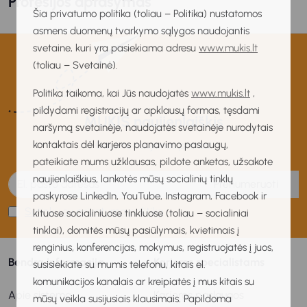
Profesijos aprašymas
Šia privatumo politika (toliau – Politika) nustatomos
asmens duomenų tvarkymo sąlygos naudojantis
svetaine, kuri yra pasiekiama adresu
www.mukis.lt
(toliau – Svetainė).
Politika taikoma, kai Jūs naudojatės
www.mukis.lt
,
pildydami registracijų ar apklausų formas, tęsdami
MUKIS naujienlaiškis
naršymą svetainėje, naudojatės svetainėje nurodytais
kontaktais dėl karjeros planavimo paslaugų,
Gaukite naujienas pirmas!
pateikiate mums užklausas, pildote anketas, užsakote
naujienlaiškius, lankotės mūsų socialinių tinklų
Prenumeruoti
paskyrose LinkedIn, YouTube, Instagram, Facebook ir
Sutinku su privatumo politika
kituose socialiniuose tinkluose (toliau – socialiniai
tinklai), domitės mūsų pasiūlymais, kvietimais į
renginius, konferencijas, mokymus, registruojatės į juos,
Bendra informacija
Karjeros specialistams
susisiekiate su mumis telefonu, kitais el.
komunikacijos kanalais ar kreipiatės į mus kitais su
Apie sistemą
Karjeros paslaugos
mūsų veikla susijusiais klausimais. Papildoma