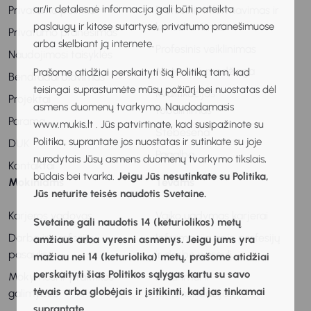
ar/ir detalesnė informacija gali būti pateikta
Privatumo politika
Profesinis informavimas ir
paslaugų ir kitose sutartyse, privatumo pranešimuose
konsultavimas
Privatumo pranešimas
arba skelbiant ją internete.
Profesinis veiklinimas
Naudojimosi taisyklės
Metodinė medžiaga
Prašome atidžiai perskaityti šią Politiką tam, kad
Bendradarbiavimas
teisingai suprastumėte mūsų požiūrį bei nuostatas dėl
Kvalifikacijos
Projektai
asmens duomenų tvarkymo. Naudodamasis
tobulinimas
Parama
www.mukis.lt . Jūs patvirtinate, kad susipažinote su
Stebėsena
Politika, suprantate jos nuostatas ir sutinkate su joje
DUK
Pagalba
nurodytais Jūsų asmens duomenų tvarkymo tikslais,
Kontaktai
būdais bei tvarka.
Jeigu Jūs nesutinkate su Politika,
Mokiniams
Tėvams
Jūs neturite teisės naudotis Svetaine.
Karjeros vadovas
Vaiko ugdymas karjerai
Svetaine gali naudotis 14 (keturiolikos) metų
Darbo ir profesijų
Informacija apie profesijų
amžiaus arba vyresni asmenys. Jeigu jums yra
pasaulis
ir darbo pasaulį
mažiau nei 14 (keturiolika) metų, prašome atidžiai
perskaityti šias Politikos sąlygas kartu su savo
Mokymosi ir praktikos
Patarimai ir
tėvais arba globėjais ir įsitikinti, kad jas tinkamai
galimybės
rekomendacijos
suprantate.