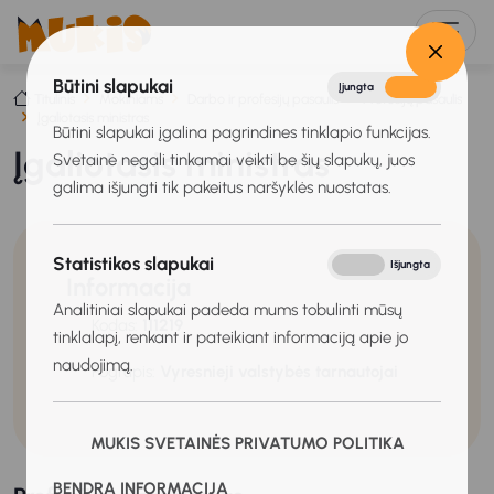
Būtini slapukai
Įjungta
Išjungta
Titulinis
Mokiniams
Darbo ir profesijų pasaulis
Profesijų pasaulis
Įgaliotasis ministras
Būtini slapukai įgalina pagrindines tinklapio funkcijas.
Įgaliotasis ministras
Svetainė negali tinkamai veikti be šių slapukų, juos
galima išjungti tik pakeitus naršyklės nuostatas.
Statistikos slapukai
Įjungta
Išjungta
Informacija
Analitiniai slapukai padeda mums tobulinti mūsų
Kodas:
111219
tinklalapį, renkant ir pateikiant informaciją apie jo
naudojimą.
Pogrupis:
Vyresnieji valstybės tarnautojai
MUKIS SVETAINĖS PRIVATUMO POLITIKA
BENDRA INFORMACIJA