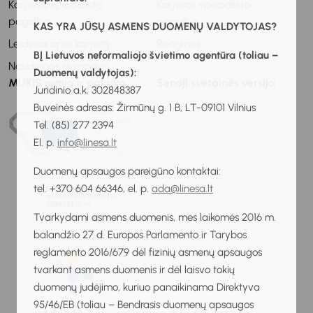
Karjeros specialisto
Karjeros specialisto
pagalba
pagalba
KAS YRA JŪSŲ ASMENS DUOMENŲ VALDYTOJAS?
Leidiniai apie karjerą
Renginiai
BĮ Lietuvos neformaliojo švietimo agentūra (toliau –
Naudingos nuorodos
Duomenų valdytojas):
MUKIS remia ir palaiko
Senoji svetainės versija
Juridinio a.k. 302848387
Buveinės adresas: Žirmūnų g. 1 B, LT-09101 Vilnius
Tel. (85) 277 2394
El. p.
info@linesa.lt
Duomenų apsaugos pareigūno kontaktai:
tel. +370 604 66346, el. p.
ada@linesa.lt
Tvarkydami asmens duomenis, mes laikomės 2016 m.
balandžio 27 d. Europos Parlamento ir Tarybos
reglamento 2016/679 dėl fizinių asmenų apsaugos
tvarkant asmens duomenis ir dėl laisvo tokių
duomenų judėjimo, kuriuo panaikinama Direktyva
95/46/EB (toliau – Bendrasis duomenų apsaugos