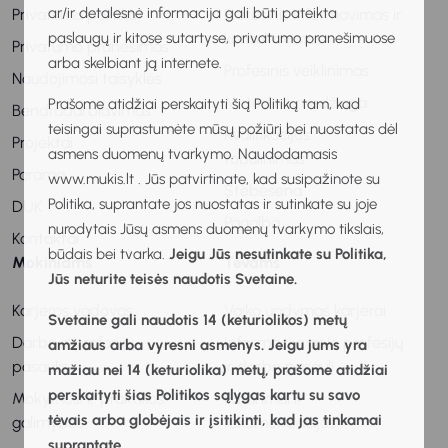
ar/ir detalesnė informacija gali būti pateikta
Privatumo politika
Profesinis informavimas ir
paslaugų ir kitose sutartyse, privatumo pranešimuose
konsultavimas
Privatumo pranešimas
arba skelbiant ją internete.
Profesinis veiklinimas
Naudojimosi taisyklės
Metodinė medžiaga
Prašome atidžiai perskaityti šią Politiką tam, kad
Bendradarbiavimas
teisingai suprastumėte mūsų požiūrį bei nuostatas dėl
Kvalifikacijos
Projektai
asmens duomenų tvarkymo. Naudodamasis
tobulinimas
Parama
www.mukis.lt . Jūs patvirtinate, kad susipažinote su
Stebėsena
Politika, suprantate jos nuostatas ir sutinkate su joje
DUK
Pagalba
nurodytais Jūsų asmens duomenų tvarkymo tikslais,
Kontaktai
būdais bei tvarka.
Jeigu Jūs nesutinkate su Politika,
Mokiniams
Tėvams
Jūs neturite teisės naudotis Svetaine.
Karjeros vadovas
Vaiko ugdymas karjerai
Svetaine gali naudotis 14 (keturiolikos) metų
Darbo ir profesijų
Informacija apie profesijų
amžiaus arba vyresni asmenys. Jeigu jums yra
pasaulis
ir darbo pasaulį
mažiau nei 14 (keturiolika) metų, prašome atidžiai
perskaityti šias Politikos sąlygas kartu su savo
Mokymosi ir praktikos
Patarimai ir
tėvais arba globėjais ir įsitikinti, kad jas tinkamai
galimybės
rekomendacijos
suprantate.