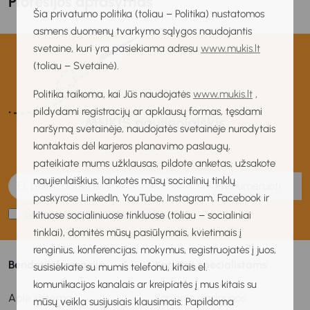
Profesijos aprašymas
Šia privatumo politika (toliau – Politika) nustatomos
asmens duomenų tvarkymo sąlygos naudojantis
svetaine, kuri yra pasiekiama adresu
www.mukis.lt
(toliau – Svetainė).
Politika taikoma, kai Jūs naudojatės
www.mukis.lt
,
pildydami registracijų ar apklausų formas, tęsdami
MUKIS naujienlaiškis
naršymą svetainėje, naudojatės svetainėje nurodytais
kontaktais dėl karjeros planavimo paslaugų,
Gaukite naujienas pirmas!
pateikiate mums užklausas, pildote anketas, užsakote
naujienlaiškius, lankotės mūsų socialinių tinklų
Prenumeruoti
paskyrose LinkedIn, YouTube, Instagram, Facebook ir
Sutinku su privatumo politika
kituose socialiniuose tinkluose (toliau – socialiniai
tinklai), domitės mūsų pasiūlymais, kvietimais į
renginius, konferencijas, mokymus, registruojatės į juos,
Bendra informacija
Karjeros specialistams
susisiekiate su mumis telefonu, kitais el.
komunikacijos kanalais ar kreipiatės į mus kitais su
Apie sistemą
Karjeros paslaugos
mūsų veikla susijusiais klausimais. Papildoma