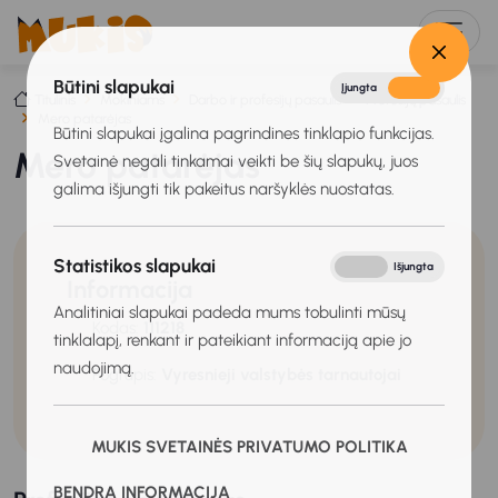
Būtini slapukai
Įjungta
Išjungta
Titulinis
Mokiniams
Darbo ir profesijų pasaulis
Profesijų pasaulis
Mero patarėjas
Būtini slapukai įgalina pagrindines tinklapio funkcijas.
Mero patarėjas
Svetainė negali tinkamai veikti be šių slapukų, juos
galima išjungti tik pakeitus naršyklės nuostatas.
Statistikos slapukai
Įjungta
Išjungta
Informacija
Analitiniai slapukai padeda mums tobulinti mūsų
Kodas:
111218
tinklalapį, renkant ir pateikiant informaciją apie jo
naudojimą.
Pogrupis:
Vyresnieji valstybės tarnautojai
MUKIS SVETAINĖS PRIVATUMO POLITIKA
BENDRA INFORMACIJA