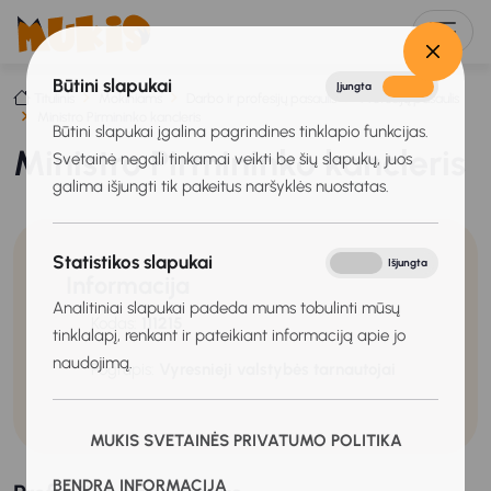
Būtini slapukai
Įjungta
Išjungta
Titulinis
Mokiniams
Darbo ir profesijų pasaulis
Profesijų pasaulis
Ministro Pirmininko kancleris
Būtini slapukai įgalina pagrindines tinklapio funkcijas.
Ministro Pirmininko kancleris
Svetainė negali tinkamai veikti be šių slapukų, juos
galima išjungti tik pakeitus naršyklės nuostatas.
Statistikos slapukai
Įjungta
Išjungta
Informacija
Analitiniai slapukai padeda mums tobulinti mūsų
Kodas:
111215
tinklalapį, renkant ir pateikiant informaciją apie jo
naudojimą.
Pogrupis:
Vyresnieji valstybės tarnautojai
MUKIS SVETAINĖS PRIVATUMO POLITIKA
BENDRA INFORMACIJA