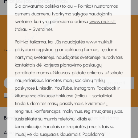
Profesijos aprašymas
Šia privatumo politika (toliau – Politika) nustatomos
asmens duomenų tvarkymo sąlygos naudojantis
svetaine, kuri yra pasiekiama adresu
www.mukis.lt
(toliau – Svetainė).
Politika taikoma, kai Jūs naudojatės
www.mukis.lt
,
pildydami registracijų ar apklausų formas, tęsdami
MUKIS naujienlaiškis
naršymą svetainėje, naudojatės svetainėje nurodytais
kontaktais dėl karjeros planavimo paslaugų,
Gaukite naujienas pirmas!
pateikiate mums užklausas, pildote anketas, užsakote
naujienlaiškius, lankotės mūsų socialinių tinklų
Prenumeruoti
paskyrose LinkedIn, YouTube, Instagram, Facebook ir
Sutinku su privatumo politika
kituose socialiniuose tinkluose (toliau – socialiniai
tinklai), domitės mūsų pasiūlymais, kvietimais į
renginius, konferencijas, mokymus, registruojatės į juos,
Bendra informacija
Karjeros specialistams
susisiekiate su mumis telefonu, kitais el.
komunikacijos kanalais ar kreipiatės į mus kitais su
Apie sistemą
Karjeros paslaugos
mūsų veikla susijusiais klausimais. Papildoma