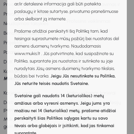
ar/ir detalesnė informacija gali būti pateikta
Privatumo politika
Profesinis informavimas ir
paslaugų ir kitose sutartyse, privatumo pranešimuose
konsultavimas
Privatumo pranešimas
arba skelbiant ją internete.
Profesinis veiklinimas
Naudojimosi taisyklės
Metodinė medžiaga
Prašome atidžiai perskaityti šią Politiką tam, kad
Bendradarbiavimas
teisingai suprastumėte mūsų požiūrį bei nuostatas dėl
Kvalifikacijos
Projektai
asmens duomenų tvarkymo. Naudodamasis
tobulinimas
Parama
www.mukis.lt . Jūs patvirtinate, kad susipažinote su
Stebėsena
Politika, suprantate jos nuostatas ir sutinkate su joje
DUK
Pagalba
nurodytais Jūsų asmens duomenų tvarkymo tikslais,
Kontaktai
būdais bei tvarka.
Jeigu Jūs nesutinkate su Politika,
Mokiniams
Tėvams
Jūs neturite teisės naudotis Svetaine.
Karjeros vadovas
Vaiko ugdymas karjerai
Svetaine gali naudotis 14 (keturiolikos) metų
Darbo ir profesijų
Informacija apie profesijų
amžiaus arba vyresni asmenys. Jeigu jums yra
pasaulis
ir darbo pasaulį
mažiau nei 14 (keturiolika) metų, prašome atidžiai
perskaityti šias Politikos sąlygas kartu su savo
Mokymosi ir praktikos
Patarimai ir
tėvais arba globėjais ir įsitikinti, kad jas tinkamai
galimybės
rekomendacijos
suprantate.