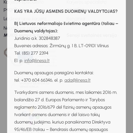
Karjeros specialisto
Karjeros specialisto
pagalba
pagalba
KAS YRA JŪSŲ ASMENS DUOMENŲ VALDYTOJAS?
Leidiniai apie karjerą
Renginiai
BĮ Lietuvos neformaliojo švietimo agentūra (toliau –
Naudingos nuorodos
Duomenų valdytojas):
MUKIS remia ir palaiko
Senoji svetainės versija
Juridinio a.k. 302848387
Buveinės adresas: Žirmūnų g. 1 B, LT-09101 Vilnius
Tel. (85) 277 2394
El. p.
info@linesa.lt
Duomenų apsaugos pareigūno kontaktai:
tel. +370 604 66346, el. p.
ada@linesa.lt
Tvarkydami asmens duomenis, mes laikomės 2016 m.
balandžio 27 d. Europos Parlamento ir Tarybos
reglamento 2016/679 dėl fizinių asmenų apsaugos
tvarkant asmens duomenis ir dėl laisvo tokių
duomenų judėjimo, kuriuo panaikinama Direktyva
95/46/EB (toliau – Bendrasis duomenų apsaugos