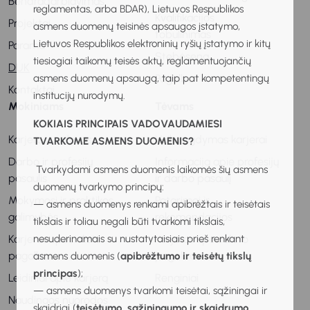
Bendradarbiavimas
reglamentas, arba BDAR), Lietuvos Respublikos
Kvalifikacijos
Projektai
asmens duomenų teisinės apsaugos įstatymo,
tobulinimas
Lietuvos Respublikos elektroninių ryšių įstatymo ir kitų
Parama
Stebėsena
tiesiogiai taikomų teisės aktų, reglamentuojančių
DUK
asmens duomenų apsaugą, taip pat kompetentingų
Pagalba
Kontaktai
institucijų nurodymų.
Mokiniams
Tėvams
KOKIAIS PRINCIPAIS VADOVAUDAMIESI
Karjeros vadovas
Vaiko ugdymas karjerai
TVARKOME ASMENS DUOMENIS?
Darbo ir profesijų
Informacija apie profesijų
Tvarkydami asmens duomenis laikomės šių asmens
pasaulis
ir darbo pasaulį
duomenų tvarkymo principų:
Mokymosi ir praktikos
Patarimai ir
— asmens duomenys renkami apibrėžtais ir teisėtais
galimybės
rekomendacijos
tikslais ir toliau negali būti tvarkomi tikslais,
nesuderinamais su nustatytaisiais prieš renkant
Karjeros specialisto
Karjeros specialisto
pagalba
pagalba
asmens duomenis (
apibrėžtumo ir teisėtų tikslų
principas
);
Leidiniai apie karjerą
Renginiai
— asmens duomenys tvarkomi teisėtai, sąžiningai ir
Naudingos nuorodos
skaidriai (
teisėtumo, sąžiningumo ir skaidrumo