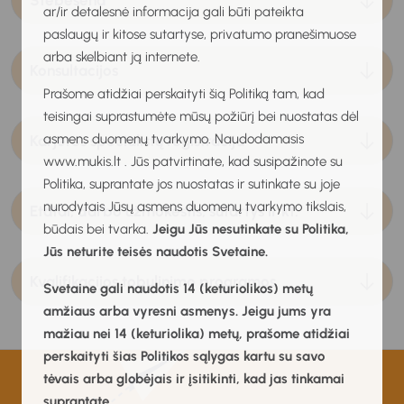
Stebėsena
ar/ir detalesnė informacija gali būti pateikta
paslaugų ir kitose sutartyse, privatumo pranešimuose
arba skelbiant ją internete.
Konsultacijos
Prašome atidžiai perskaityti šią Politiką tam, kad
teisingai suprastumėte mūsų požiūrį bei nuostatas dėl
asmens duomenų tvarkymo. Naudodamasis
Karjeros specialistų registracija
www.mukis.lt . Jūs patvirtinate, kad susipažinote su
Politika, suprantate jos nuostatas ir sutinkate su joje
nurodytais Jūsų asmens duomenų tvarkymo tikslais,
Etatai, darbo užmokestis, sutartys ir kt.
būdais bei tvarka.
Jeigu Jūs nesutinkate su Politika,
Jūs neturite teisės naudotis Svetaine.
Kvalifikacijos tobulinimo programos
Svetaine gali naudotis 14 (keturiolikos) metų
amžiaus arba vyresni asmenys. Jeigu jums yra
mažiau nei 14 (keturiolika) metų, prašome atidžiai
perskaityti šias Politikos sąlygas kartu su savo
tėvais arba globėjais ir įsitikinti, kad jas tinkamai
suprantate.