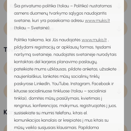
Konsultacijos
Šia privatumo politika (toliau – Politika) nustatomos
asmens duomenų tvarkymo sąlygos naudojantis
svetaine, kuri yra pasiekiama adresu
www.mukis.lt
(toliau – Svetainė).
Mokinių registracija
Politika taikoma, kai Jūs naudojatės
www.mukis.lt
,
pildydami registracijų ar apklausų formas, tęsdami
Tėvams
naršymą svetainėje, naudojatės svetainėje nurodytais
kontaktais dėl karjeros planavimo paslaugų,
Apie MUKIS
pateikiate mums užklausas, pildote anketas, užsakote
naujienlaiškius, lankotės mūsų socialinių tinklų
paskyrose LinkedIn, YouTube, Instagram, Facebook ir
kituose socialiniuose tinkluose (toliau – socialiniai
Tėvų registracija
tinklai), domitės mūsų pasiūlymais, kvietimais į
renginius, konferencijas, mokymus, registruojatės į juos,
Karjeros specialistams
susisiekiate su mumis telefonu, kitais el.
komunikacijos kanalais ar kreipiatės į mus kitais su
mūsų veikla susijusiais klausimais. Papildoma