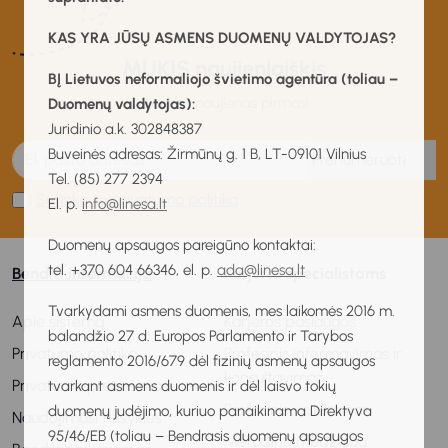
KAS YRA JŪSŲ ASMENS DUOMENŲ VALDYTOJAS?
MUKIS naujienlaiškis
BĮ Lietuvos neformaliojo švietimo agentūra (toliau –
Gaukite naujienas pirmas!
Duomenų valdytojas):
Juridinio a.k. 302848387
Buveinės adresas: Žirmūnų g. 1 B, LT-09101 Vilnius
Prenumeruoti
Tel. (85) 277 2394
Sutinku su privatumo politika
El. p.
info@linesa.lt
Duomenų apsaugos pareigūno kontaktai:
tel. +370 604 66346, el. p.
ada@linesa.lt
Bendra informacija
Karjeros specialistams
Tvarkydami asmens duomenis, mes laikomės 2016 m.
Apie sistemą
Karjeros paslaugos
balandžio 27 d. Europos Parlamento ir Tarybos
Privatumo politika
Profesinis informavimas ir
reglamento 2016/679 dėl fizinių asmenų apsaugos
konsultavimas
Privatumo pranešimas
tvarkant asmens duomenis ir dėl laisvo tokių
Profesinis veiklinimas
duomenų judėjimo, kuriuo panaikinama Direktyva
Naudojimosi taisyklės
95/46/EB (toliau – Bendrasis duomenų apsaugos
Metodinė medžiaga