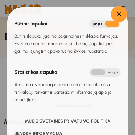
Būtini slapukai
Įjungta
Išjungta
DUK
Būtini slapukai įgalina pagrindines tinklapio funkcijas.
Svetainė negali tinkamai veikti be šių slapukų, juos
galima išjungti tik pakeitus naršyklės nuostatas.
Statistikos slapukai
Įjungta
Išjungta
Analitiniai slapukai padeda mums tobulinti mūsų
tinklalapį, renkant ir pateikiant informaciją apie jo
Kategorija
naudojimą.
Užduoti klausimą
Mokiniams
MUKIS SVETAINĖS PRIVATUMO POLITIKA
BENDRA INFORMACIJA