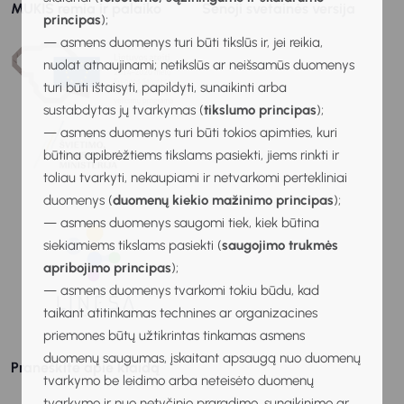
MUKIS remia ir palaiko
Senoji svetainės versija
principas
);
— asmens duomenys turi būti tikslūs ir, jei reikia,
nuolat atnaujinami; netikslūs ar neišsamūs duomenys
turi būti ištaisyti, papildyti, sunaikinti arba
sustabdytas jų tvarkymas (
tikslumo principas
);
— asmens duomenys turi būti tokios apimties, kuri
būtina apibrėžtiems tikslams pasiekti, jiems rinkti ir
toliau tvarkyti, nekaupiami ir netvarkomi pertekliniai
duomenys (
duomenų kiekio mažinimo principas
);
— asmens duomenys saugomi tiek, kiek būtina
siekiamiems tikslams pasiekti (
saugojimo trukmės
apribojimo principas
);
— asmens duomenys tvarkomi tokiu būdu, kad
taikant atitinkamas technines ar organizacines
priemones būtų užtikrintas tinkamas asmens
duomenų saugumas, įskaitant apsaugą nuo duomenų
Praneškite apie klaidą
tvarkymo be leidimo arba neteisėto duomenų
tvarkymo ir nuo netyčinio praradimo, sunaikinimo ar