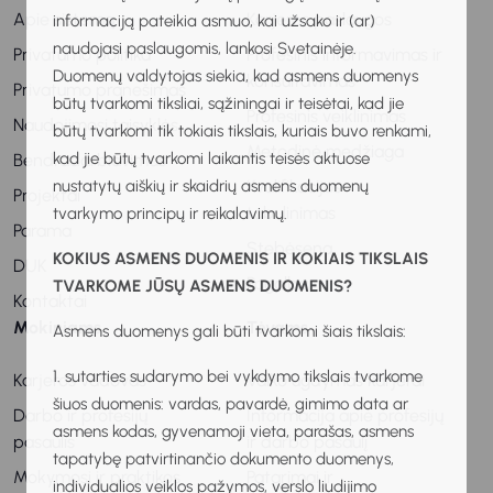
Apie sistemą
Karjeros paslaugos
informaciją pateikia asmuo, kai užsako ir (ar)
naudojasi paslaugomis, lankosi Svetainėje.
Privatumo politika
Profesinis informavimas ir
Duomenų valdytojas siekia, kad asmens duomenys
konsultavimas
Privatumo pranešimas
būtų tvarkomi tiksliai, sąžiningai ir teisėtai, kad jie
Profesinis veiklinimas
Naudojimosi taisyklės
būtų tvarkomi tik tokiais tikslais, kuriais buvo renkami,
Metodinė medžiaga
kad jie būtų tvarkomi laikantis teisės aktuose
Bendradarbiavimas
nustatytų aiškių ir skaidrių asmens duomenų
Kvalifikacijos
Projektai
tobulinimas
tvarkymo principų ir reikalavimų.
Parama
Stebėsena
KOKIUS ASMENS DUOMENIS IR KOKIAIS TIKSLAIS
DUK
Pagalba
TVARKOME JŪSŲ ASMENS DUOMENIS?
Kontaktai
Mokiniams
Tėvams
Asmens duomenys gali būti tvarkomi šiais tikslais:
1. sutarties sudarymo bei vykdymo tikslais tvarkome
Karjeros vadovas
Vaiko ugdymas karjerai
šiuos duomenis: vardas, pavardė, gimimo data ar
Darbo ir profesijų
Informacija apie profesijų
asmens kodas, gyvenamoji vieta, parašas, asmens
pasaulis
ir darbo pasaulį
tapatybę patvirtinančio dokumento duomenys,
Mokymosi ir praktikos
Patarimai ir
individualios veiklos pažymos, verslo liudijimo