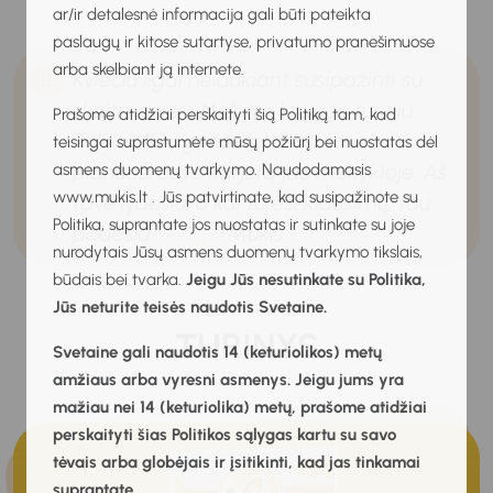
ar/ir detalesnė informacija gali būti pateikta
paslaugų ir kitose sutartyse, privatumo pranešimuose
arba skelbiant ją internete.
Kviečiu ilgai nelaukiant susipažinti su
skaitmeniniu Mokinio knygos turiniu.
Prašome atidžiai perskaityti šią Politiką tam, kad
Tokiu būdu geriau pažinsi save ir
teisingai suprastumėte mūsų požiūrį bei nuostatas dėl
planuosi savo karjerą jau mokykloje. Aš
asmens duomenų tvarkymo. Naudodamasis
www.mukis.lt . Jūs patvirtinate, kad susipažinote su
tave lydėsiu, o kai turėsi klausimų, tau
Politika, suprantate jos nuostatas ir sutinkate su joje
padėsiu
.
Klausti
Mukis
nurodytais Jūsų asmens duomenų tvarkymo tikslais,
būdais bei tvarka.
Jeigu Jūs nesutinkate su Politika,
Jūs neturite teisės naudotis Svetaine.
TURINYS
Svetaine gali naudotis 14 (keturiolikos) metų
amžiaus arba vyresni asmenys. Jeigu jums yra
mažiau nei 14 (keturiolika) metų, prašome atidžiai
perskaityti šias Politikos sąlygas kartu su savo
tėvais arba globėjais ir įsitikinti, kad jas tinkamai
suprantate.