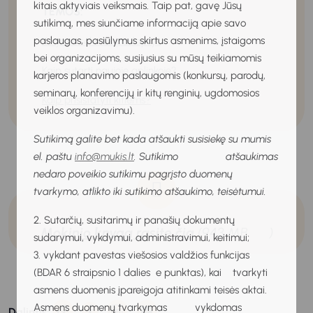
kitais aktyviais veiksmais. Taip pat, gavę Jūsų
TEMOS:
sutikimą, mes siunčiame informaciją apie savo
paslaugas, pasiūlymus skirtus asmenims, įstaigoms
Karjeros sėkmės paslaptys
bei organizacijoms, susijusius su mūsų teikiamomis
Kaip sutarti naujoje aplinkoje?
karjeros planavimo paslaugomis (konkursų, parodų,
seminarų, konferencijų ir kitų renginių, ugdomosios
Kaip prisistatyti kitiems?
veiklos organizavimu).
Sutikimą galite bet kada atšaukti susisiekę su mumis
el. paštu
info@mukis.lt
. Sutikimo atšaukimas
nedaro poveikio sutikimu pagrįsto duomenų
tvarkymo, atlikto iki sutikimo atšaukimo, teisėtumui.
2. Sutarčių, susitarimų ir panašių dokumentų
Mokinio knygą rasite čia
(943 MB
)
sudarymui, vykdymui, administravimui, keitimui;
3. vykdant pavestas viešosios valdžios funkcijas
(BDAR 6 straipsnio 1 dalies e punktas), kai tvarkyti
asmens duomenis įpareigoja atitinkami teisės aktai.
Asmens duomenų tvarkymas vykdomas
Dalintis: