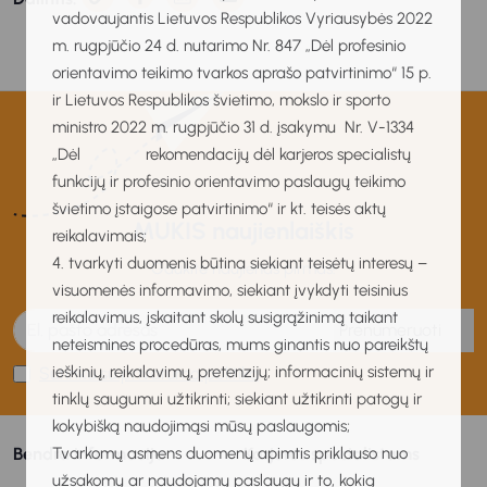
vadovaujantis Lietuvos Respublikos Vyriausybės 2022
m. rugpjūčio 24 d. nutarimo Nr. 847 „Dėl profesinio
orientavimo teikimo tvarkos aprašo patvirtinimo“ 15 p.
ir Lietuvos Respublikos švietimo, mokslo ir sporto
ministro 2022 m. rugpjūčio 31 d. įsakymu Nr. V-1334
„Dėl rekomendacijų dėl karjeros specialistų
funkcijų ir profesinio orientavimo paslaugų teikimo
švietimo įstaigose patvirtinimo“ ir kt. teisės aktų
MUKIS naujienlaiškis
reikalavimais;
4. tvarkyti duomenis būtina siekiant teisėtų interesų –
Gaukite naujienas pirmas!
visuomenės informavimo, siekiant įvykdyti teisinius
reikalavimus, įskaitant skolų susigrąžinimą taikant
Prenumeruoti
neteismines procedūras, mums ginantis nuo pareikštų
ieškinių, reikalavimų, pretenzijų; informacinių sistemų ir
Sutinku su privatumo politika
tinklų saugumui užtikrinti; siekiant užtikrinti patogų ir
kokybišką naudojimąsi mūsų paslaugomis;
Tvarkomų asmens duomenų apimtis priklauso nuo
Bendra informacija
Karjeros specialistams
užsakomų ar naudojamų paslaugų ir to, kokią