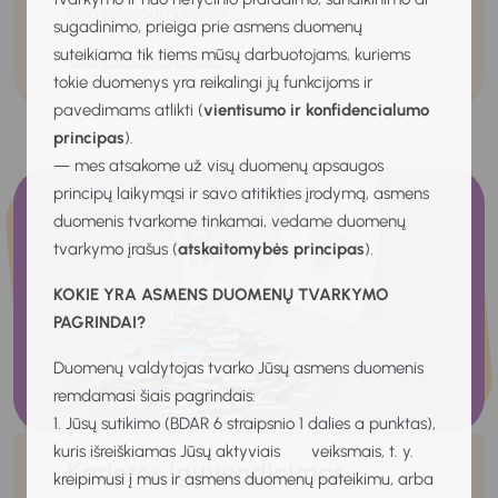
Kaip teisingai nuspręsti?
sugadinimo, prieiga prie asmens duomenų
suteikiama tik tiems mūsų darbuotojams, kuriems
Kaip planuoti veiklas?
tokie duomenys yra reikalingi jų funkcijoms ir
pavedimams atlikti (
vientisumo ir konfidencialumo
principas
).
— mes atsakome už visų duomenų apsaugos
principų laikymąsi ir savo atitikties įrodymą, asmens
duomenis tvarkome tinkamai, vedame duomenų
tvarkymo įrašus (
atskaitomybės principas
).
KOKIE YRA ASMENS DUOMENŲ TVARKYMO
PAGRINDAI?
Duomenų valdytojas tvarko Jūsų asmens duomenis
remdamasi šiais pagrindais:
1. Jūsų sutikimo (BDAR 6 straipsnio 1 dalies a punktas),
kuris išreiškiamas Jūsų aktyviais veiksmais, t. y.
Karjeros įgyvendinimas
kreipimusi į mus ir asmens duomenų pateikimu, arba