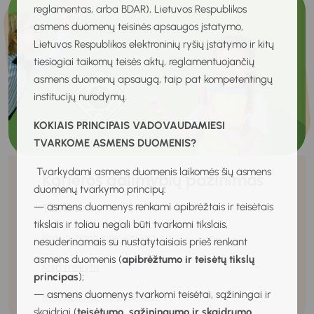
reglamentas, arba BDAR), Lietuvos Respublikos
asmens duomenų teisinės apsaugos įstatymo,
Lietuvos Respublikos elektroninių ryšių įstatymo ir kitų
tiesiogiai taikomų teisės aktų, reglamentuojančių
asmens duomenų apsaugą, taip pat kompetentingų
institucijų nurodymų.
KOKIAIS PRINCIPAIS VADOVAUDAMIESI
TVARKOME ASMENS DUOMENIS?
Tvarkydami asmens duomenis laikomės šių asmens
Karjeros galimybių pažinimas
duomenų tvarkymo principų:
— asmens duomenys renkami apibrėžtais ir teisėtais
TEMOS:
tikslais ir toliau negali būti tvarkomi tikslais,
Kaip sužinoti apie karjerą
nesuderinamais su nustatytaisiais prieš renkant
asmens duomenis (
apibrėžtumo ir teisėtų tikslų
Kaip mokytis
principas
);
— asmens duomenys tvarkomi teisėtai, sąžiningai ir
Ką ir kodėl žmonės dirba?
skaidriai (
teisėtumo, sąžiningumo ir skaidrumo