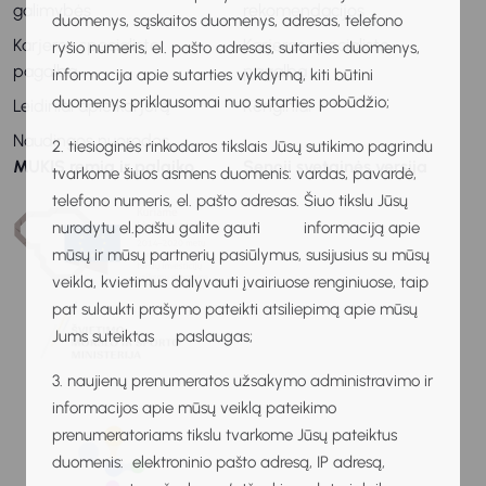
galimybės
rekomendacijos
duomenys, sąskaitos duomenys, adresas, telefono
Karjeros specialisto
Karjeros specialisto
ryšio numeris, el. pašto adresas, sutarties duomenys,
pagalba
pagalba
informacija apie sutarties vykdymą, kiti būtini
duomenys priklausomai nuo sutarties pobūdžio;
Leidiniai apie karjerą
Renginiai
Naudingos nuorodos
2. tiesioginės rinkodaros tikslais Jūsų sutikimo pagrindu
MUKIS remia ir palaiko
Senoji svetainės versija
tvarkome šiuos asmens duomenis: vardas, pavardė,
telefono numeris, el. pašto adresas. Šiuo tikslu Jūsų
nurodytu el.paštu galite gauti informaciją apie
mūsų ir mūsų partnerių pasiūlymus, susijusius su mūsų
veikla, kvietimus dalyvauti įvairiuose renginiuose, taip
pat sulaukti prašymo pateikti atsiliepimą apie mūsų
Jums suteiktas paslaugas;
3. naujienų prenumeratos užsakymo administravimo ir
informacijos apie mūsų veiklą pateikimo
prenumeratoriams tikslu tvarkome Jūsų pateiktus
duomenis: elektroninio pašto adresą, IP adresą,