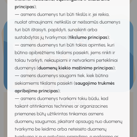
principas
);
— asmens duomenys turi būti tikslūs ir, jei reikia,
nuolat atnaujinami; netikslūs ar neišsamūs duomenys
turi būti ištaisyti, papildyti, sunaikinti arba
sustabdytas jų tvarkymas (
tikslumo principas
);
— asmens duomenys turi būti tokios apimties, kuri
būtina apibrėžtiems tikslams pasiekti, jiems rinkti ir
toliau tvarkyti, nekaupiami ir netvarkomi pertekliniai
duomenys (
duomenų kiekio mažinimo principas
);
— asmens duomenys saugomi tiek, kiek būtina
siekiamiems tikslams pasiekti (
saugojimo trukmės
apribojimo principas
);
— asmens duomenys tvarkomi tokiu būdu, kad
Karjeros planavimas
taikant atitinkamas technines ar organizacines
priemones būtų užtikrintas tinkamas asmens
TEMOS:
duomenų saugumas, įskaitant apsaugą nuo duomenų
Aš svajoju
tvarkymo be leidimo arba neteisėto duomenų
tvarkymo ir nuo netyčinio praradimo, sunaikinimo ar