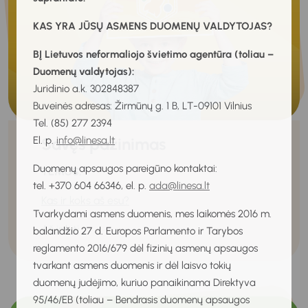
KAS YRA JŪSŲ ASMENS DUOMENŲ VALDYTOJAS?
BĮ Lietuvos neformaliojo švietimo agentūra (toliau –
Duomenų valdytojas):
Juridinio a.k. 302848387
Buveinės adresas: Žirmūnų g. 1 B, LT-09101 Vilnius
Tel. (85) 277 2394
Savęs pažinimas
El. p.
info@linesa.lt
Duomenų apsaugos pareigūno kontaktai:
TEMOS:
tel. +370 604 66346, el. p.
ada@linesa.lt
Kas ir koks aš esu?
Tvarkydami asmens duomenis, mes laikomės 2016 m.
Aš ir kiti
balandžio 27 d. Europos Parlamento ir Tarybos
reglamento 2016/679 dėl fizinių asmenų apsaugos
tvarkant asmens duomenis ir dėl laisvo tokių
duomenų judėjimo, kuriuo panaikinama Direktyva
95/46/EB (toliau – Bendrasis duomenų apsaugos