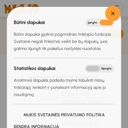
Būtini slapukai
Įjungta
Išjungta
Būtini slapukai įgalina pagrindines tinklapio funkcijas.
Svetainė negali tinkamai veikti be šių slapukų, juos
galima išjungti tik pakeitus naršyklės nuostatas.
Statistikos slapukai
Įjungta
Išjungta
MOKINIO KNYGA
Analitiniai slapukai padeda mums tobulinti mūsų
tinklalapį, renkant ir pateikiant informaciją apie jo
Labas! Aš –
naudojimą.
lapiukas Mukis.
Lydėsiu tave
MUKIS SVETAINĖS PRIVATUMO POLITIKA
kelionėje po
BENDRA INFORMACIJA