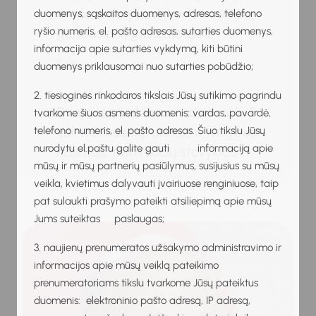
mače ir dalyvauti kartu su kitais
duomenys, sąskaitos duomenys, adresas, telefono
geriausiai lygos žaidėjais.
ryšio numeris, el. pašto adresas, sutarties duomenys,
informacija apie sutarties vykdymą, kiti būtini
Šaltinis
duomenys priklausomai nuo sutarties pobūdžio;
2. tiesioginės rinkodaros tikslais Jūsų sutikimo pagrindu
Svajonės siekimas:
kasdien 6–8
tvarkome šiuos asmens duomenis: vardas, pavardė,
val. treniruočių, dienos ir mitybos
telefono numeris, el. pašto adresas. Šiuo tikslu Jūsų
nurodytu el.paštu galite gauti informaciją apie
režimas, treniruočių stovyklos.
mūsų ir mūsų partnerių pasiūlymus, susijusius su mūsų
veikla, kvietimus dalyvauti įvairiuose renginiuose, taip
pat sulaukti prašymo pateikti atsiliepimą apie mūsų
Jums suteiktas paslaugas;
3. naujienų prenumeratos užsakymo administravimo ir
informacijos apie mūsų veiklą pateikimo
prenumeratoriams tikslu tvarkome Jūsų pateiktus
duomenis: elektroninio pašto adresą, IP adresą,