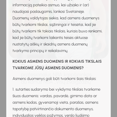
informaciją pateikia asmuo, kai užsako ir (ar)
naudojasi paslaugomis, lankosi Svetainėje.
Duomenų valdytojas siekia, kad asmens duomenys
būtų tvarkomi tiksliai, sąžiningai ir teisėtai, kad jie
būtų tvarkomi tik tokiais tikslais, kuriais buvo renkami,
kad jie būtų tvarkomi laikantis teisės aktuose
nustatytų aiškių ir skaidrių asmens duomenų
tvarkymo principų ir reikalavimų.
KOKIUS ASMENS DUOMENIS IR KOKIAIS TIKSLAIS
Domantas Sabonis
–
TVARKOME JŪSŲ ASMENS DUOMENIS?
profesionalus NBA krepšininkas,
Asmens duomenys gali būti tvarkomi šiais tikslais:
du kartus NBA „Visų žvaigždžių“
žaidėjas.
1. sutarties sudarymo bei vykdymo tikslais tvarkome
šiuos duomenis: vardas, pavardė, gimimo data ar
asmens kodas, gyvenamoji vieta, parašas, asmens
Svajonė:
būdamas vaikas
tapatybę patvirtinančio dokumento duomenys,
svajojo žaisti "Visų žvaigždžių"
individualios veiklos pažymos, verslo liudijimo