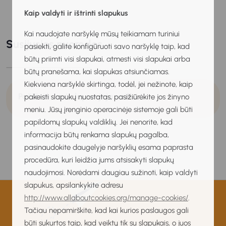
Kaip valdyti ir ištrinti slapukus
Kai naudojate naršyklę mūsų teikiamam turiniui
Susijusios nuorodos
pasiekti, galite konfigūruoti savo naršyklę taip, kad
būtų priimti visi slapukai, atmesti visi slapukai arba
būtų pranešama, kai slapukas atsiunčiamas.
Kiekviena naršyklė skirtinga, todėl, jei nežinote, kaip
Pažiūrėk, apie ką svajoja vaikai
pakeisti slapukų nuostatas, pasižiūrėkite jos žinyno
meniu. Jūsų įrenginio operacinėje sistemoje gali būti
papildomų slapukų valdiklių. Jei nenorite, kad
informacija būtų renkama slapukų pagalba,
pasinaudokite daugelyje naršyklių esama paprasta
procedūra, kuri leidžia jums atsisakyti slapukų
naudojimosi. Norėdami daugiau sužinoti, kaip valdyti
slapukus, apsilankykite adresu
http://www.allaboutcookies.org/manage-cookies/
.
Tačiau nepamirškite, kad kai kurios paslaugos gali
būti sukurtos taip, kad veiktų tik su slapukais, o juos