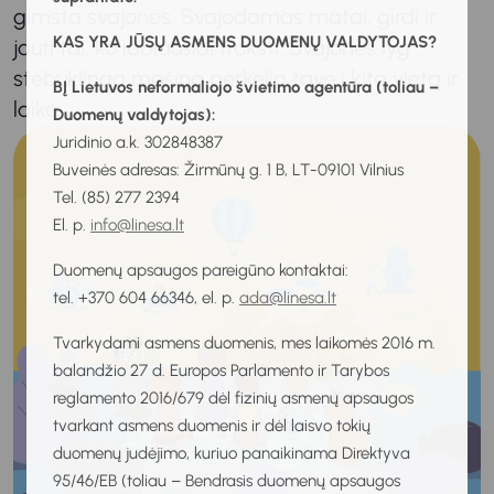
gimsta svajonės. Svajodamas matai, girdi ir
KAS YRA JŪSŲ ASMENS DUOMENŲ VALDYTOJAS?
jauti tai, ko labiausiai trokšti. Svajonės lyg
stebuklinga mašina perkelia tave į kitą vietą ir
BĮ Lietuvos neformaliojo švietimo agentūra (toliau –
laiką.
Duomenų valdytojas):
Juridinio a.k. 302848387
Buveinės adresas: Žirmūnų g. 1 B, LT-09101 Vilnius
Tel. (85) 277 2394
El. p.
info@linesa.lt
Duomenų apsaugos pareigūno kontaktai:
tel. +370 604 66346, el. p.
ada@linesa.lt
Tvarkydami asmens duomenis, mes laikomės 2016 m.
balandžio 27 d. Europos Parlamento ir Tarybos
reglamento 2016/679 dėl fizinių asmenų apsaugos
tvarkant asmens duomenis ir dėl laisvo tokių
duomenų judėjimo, kuriuo panaikinama Direktyva
95/46/EB (toliau – Bendrasis duomenų apsaugos