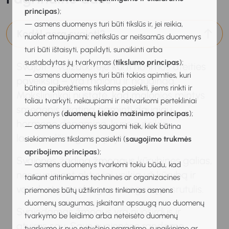
principas
);
— asmens duomenys turi būti tikslūs ir, jei reikia,
Kodėl gera svajoti?
nuolat atnaujinami; netikslūs ar neišsamūs duomenys
turi būti ištaisyti, papildyti, sunaikinti arba
sustabdytas jų tvarkymas (
tikslumo principas
);
Svajoti – vaizduotėje kurti norimos ateities
— asmens duomenys turi būti tokios apimties, kuri
paveikslą – yra malonu ir naudinga.
būtina apibrėžtiems tikslams pasiekti, jiems rinkti ir
Mokslininkai nustatė, kad malonios mintys
toliau tvarkyti, nekaupiami ir netvarkomi pertekliniai
smegenis skatina gaminti daugiau
duomenys (
duomenų kiekio mažinimo principas
);
hormono dopamino, kuris suteikia
— asmens duomenys saugomi tiek, kiek būtina
laimės, džiaugsmo pojūtį.
siekiamiems tikslams pasiekti (
saugojimo trukmės
apribojimo principas
);
Svajonės žadina žmogaus kūrybines galias,
— asmens duomenys tvarkomi tokiu būdu, kad
nes svajojant aktyviai veikia už kūrybą ir
taikant atitinkamas technines ar organizacines
vaizduotę atsakingas smegenų pusrutulis.
priemones būtų užtikrintas tinkamas asmens
duomenų saugumas, įskaitant apsaugą nuo duomenų
Svajodamas žmogus yra nuoširdus ir
tvarkymo be leidimo arba neteisėto duomenų
atviras sau. Savo svajonėse randame
tvarkymo ir nuo netyčinio praradimo, sunaikinimo ar