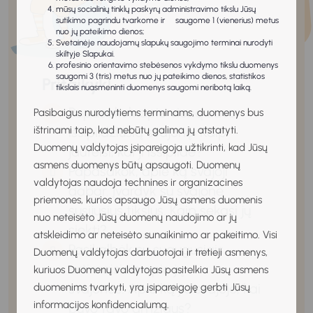
mūsų socialinių tinklų paskyrų administravimo tikslu Jūsų
sutikimo pagrindu tvarkome ir saugome 1 (vienerius) metus
nuo jų pateikimo dienos;
Svetainėje naudojamų slapukų saugojimo terminai nurodyti
skiltyje Slapukai.
profesinio orientavimo stebėsenos vykdymo tikslu duomenys
saugomi 3 (tris) metus nuo jų pateikimo dienos, statistikos
Pritaikyk!
tikslais nuasmeninti duomenys saugomi neribotą laiką.
Papasakok apie vieną savo
Pasibaigus nurodytiems terminams, duomenys bus
ištrinami taip, kad nebūtų galima jų atstatyti.
išsipildžiusią svajonę. Kaip
Duomenų valdytojas įsipareigoja užtikrinti, kad Jūsų
jauteisi, kai ji išsipildė?
asmens duomenys būtų apsaugoti. Duomenų
Papasakok, apie ką svajoji
valdytojas naudoja technines ir organizacines
dabar. Įvardyk su svajone
priemones, kurios apsaugo Jūsų asmens duomenis
susijusius tikslus. Kaip sekasi jų
nuo neteisėto Jūsų duomenų naudojimo ar jų
siekti?
atskleidimo ar neteisėto sunaikinimo ar pakeitimo. Visi
Pasikalbėk su suaugusiais
Duomenų valdytojas darbuotojai ir tretieji asmenys,
artimaisiais apie jų
kuriuos Duomenų valdytojas pasitelkia Jūsų asmens
svajones. Apie ką jie svajojo, kai
duomenims tvarkyti, yra įsipareigoję gerbti Jūsų
informacijos konfidencialumą.
buvo tavo amžiaus?