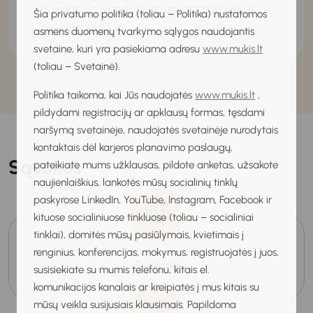
Svajosi ir įvardysi savo artimiausius
Šia privatumo politika (toliau – Politika) nustatomos
veiklos tikslus.
asmens duomenų tvarkymo sąlygos naudojantis
svetaine, kuri yra pasiekiama adresu
www.mukis.lt
(toliau – Svetainė).
Politika taikoma, kai Jūs naudojatės
www.mukis.lt
,
pildydami registracijų ar apklausų formas, tęsdami
naršymą svetainėje, naudojatės svetainėje nurodytais
kontaktais dėl karjeros planavimo paslaugų,
Sąvokos
pateikiate mums užklausas, pildote anketas, užsakote
naujienlaiškius, lankotės mūsų socialinių tinklų
paskyrose LinkedIn, YouTube, Instagram, Facebook ir
kituose socialiniuose tinkluose (toliau – socialiniai
tinklai), domitės mūsų pasiūlymais, kvietimais į
renginius, konferencijas, mokymus, registruojatės į juos,
Svajonė
susisiekiate su mumis telefonu, kitais el.
komunikacijos kanalais ar kreipiatės į mus kitais su
mūsų veikla susijusiais klausimais. Papildoma