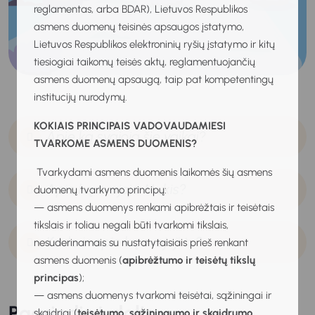
reglamentas, arba BDAR), Lietuvos Respublikos
asmens duomenų teisinės apsaugos įstatymo,
Lietuvos Respublikos elektroninių ryšių įstatymo ir kitų
tiesiogiai taikomų teisės aktų, reglamentuojančių
asmens duomenų apsaugą, taip pat kompetentingų
institucijų nurodymų.
KOKIAIS PRINCIPAIS VADOVAUDAMIESI
Apie ką svajoja šie vaikai?
TVARKOME ASMENS DUOMENIS?
Tvarkydami asmens duomenis laikomės šių asmens
Apie ką svajoja Mukis?
duomenų tvarkymo principų:
— asmens duomenys renkami apibrėžtais ir teisėtais
tikslais ir toliau negali būti tvarkomi tikslais,
Kada ir apie ką svajoji tu?
nesuderinamais su nustatytaisiais prieš renkant
asmens duomenis (
apibrėžtumo ir teisėtų tikslų
principas
);
— asmens duomenys tvarkomi teisėtai, sąžiningai ir
Pagrindinė dalis
skaidriai (
teisėtumo, sąžiningumo ir skaidrumo