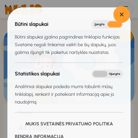
Būtini slapukai
Įjungta
Išjungta
Būtini slapukai įgalina pagrindines tinklapio funkcijas.
Svetainė negali tinkamai veikti be šių slapukų, juos
galima išjungti tik pakeitus naršyklės nuostatas.
Statistikos slapukai
Įjungta
Išjungta
Analitiniai slapukai padeda mums tobulinti mūsų
tinklalapį, renkant ir pateikiant informaciją apie jo
naudojimą.
Tema
MUKIS SVETAINĖS PRIVATUMO POLITIKA
Aš svajoju
BENDRA INFORMACIJA