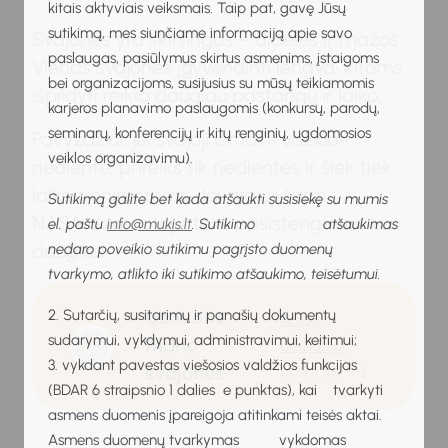
kitais aktyviais veiksmais. Taip pat, gavę Jūsų
sutikimą, mes siunčiame informaciją apie savo
Svajonės yra skirtingos – didelės ir mažos.
paslaugas, pasiūlymus skirtus asmenims, įstaigoms
Vienas svajones įgyvendinti lengva, kitoms
bei organizacijoms, susijusius su mūsų teikiamomis
išpildyti reikia daugiau pastangų ir laiko.
karjeros planavimo paslaugomis (konkursų, parodų,
seminarų, konferencijų ir kitų renginių, ugdomosios
Pavyzdžiui, jei svajoji išmokti važiuoti
veiklos organizavimu).
riedlente, prireiks tik riedlentės ir šiek tiek
laiko treniruotėms. Jei svajoji tapti
Sutikimą galite bet kada atšaukti susisiekę su mumis
NASA darbuotoju, teks pasistengti kur kas
el. paštu
info@mukis.lt
. Sutikimo atšaukimas
daugiau.
nedaro poveikio sutikimu pagrįsto duomenų
tvarkymo, atlikto iki sutikimo atšaukimo, teisėtumui.
Užduotis:
2. Sutarčių, susitarimų ir panašių dokumentų
Atsisiųsti
sudarymui, vykdymui, administravimui, keitimui;
Mano
darbalapį
3. vykdant pavestas viešosios valdžios funkcijas
svajonės
(474.4 KB
)
(BDAR 6 straipsnio 1 dalies e punktas), kai tvarkyti
asmens duomenis įpareigoja atitinkami teisės aktai.
Asmens duomenų tvarkymas vykdomas