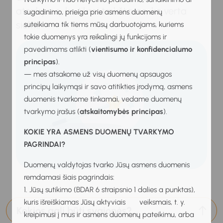
atsakymą, ko tikrai trokštame, ko verta
sugadinimo, prieiga prie asmens duomenų
siekti.
suteikiama tik tiems mūsų darbuotojams, kuriems
tokie duomenys yra reikalingi jų funkcijoms ir
pavedimams atlikti (
vientisumo ir konfidencialumo
principas
).
— mes atsakome už visų duomenų apsaugos
principų laikymąsi ir savo atitikties įrodymą, asmens
duomenis tvarkome tinkamai, vedame duomenų
tvarkymo įrašus (
atskaitomybės principas
).
KOKIE YRA ASMENS DUOMENŲ TVARKYMO
PAGRINDAI?
Duomenų valdytojas tvarko Jūsų asmens duomenis
remdamasi šiais pagrindais:
1. Jūsų sutikimo (BDAR 6 straipsnio 1 dalies a punktas),
kuris išreiškiamas Jūsų aktyviais veiksmais, t. y.
Kokios gali būti svajonės?
kreipimusi į mus ir asmens duomenų pateikimu, arba