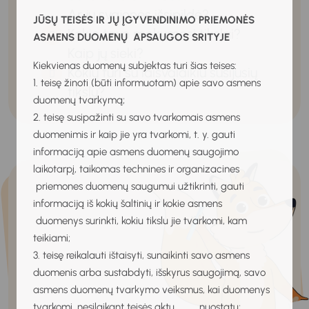
Ar jų svajonės išsipildė?
JŪSŲ TEISĖS IR JŲ ĮGYVENDINIMO PRIEMONĖS
Kokie tavo mokymosi tikslai?
ASMENS DUOMENŲ APSAUGOS SRITYJE
Kaip jų sieki?
Kiekvienas duomenų subjektas turi šias teises:
Kokių turi su laisvalaikiu susijusių
1. teisę žinoti (būti informuotam) apie savo asmens
tikslų?
duomenų tvarkymą;
2. teisę susipažinti su savo tvarkomais asmens
duomenimis ir kaip jie yra tvarkomi, t. y. gauti
informaciją apie asmens duomenų saugojimo
laikotarpį, taikomas technines ir organizacines
priemones duomenų saugumui užtikrinti, gauti
informaciją iš kokių šaltinių ir kokie asmens
duomenys surinkti, kokiu tikslu jie tvarkomi, kam
teikiami;
3. teisę reikalauti ištaisyti, sunaikinti savo asmens
duomenis arba sustabdyti, išskyrus saugojimą, savo
asmens duomenų tvarkymo veiksmus, kai duomenys
tvarkomi, nesilaikant teisės aktų nuostatų;