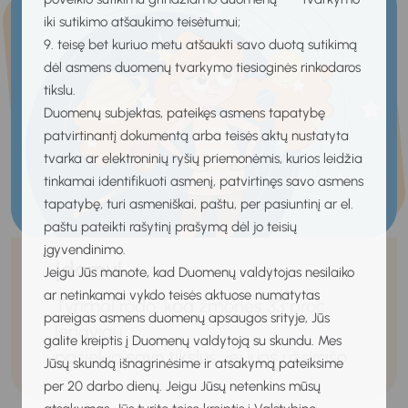
iki sutikimo atšaukimo teisėtumui;
9. teisę bet kuriuo metu atšaukti savo duotą sutikimą
dėl asmens duomenų tvarkymo tiesioginės rinkodaros
tikslu.
Duomenų subjektas, pateikęs asmens tapatybę
patvirtinantį dokumentą arba teisės aktų nustatyta
tvarka ar elektroninių ryšių priemonėmis, kurios leidžia
tinkamai identifikuoti asmenį, patvirtinęs savo asmens
tapatybę, turi asmeniškai, paštu, per pasiuntinį ar el.
paštu pateikti rašytinį prašymą dėl jo teisių
įgyvendinimo.
Įdomu!
Jeigu Jūs manote, kad Duomenų valdytojas nesilaiko
ar netinkamai vykdo teisės aktuose numatytas
Tyrimai rodo, kad žmonės 33 proc.
pareigas asmens duomenų apsaugos srityje, Jūs
lengviau
galite kreiptis į Duomenų valdytoją su skundu. Mes
pasiekia savo tikslus, jei juos užsirašo.
Jūsų skundą išnagrinėsime ir atsakymą pateiksime
per 20 darbo dienų. Jeigu Jūsų netenkins mūsų