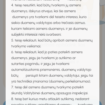
4. teisę nesutikti, kad būtų tvarkomi jų asmens
duomenys, išskyrus atvejus, kai šie asmens
duomenys yra tvarkomi dėl teisėto intereso, kurio
siekia duomenų valdytojas arba trečiasis asmuo,
kuriam teikiami asmens duomenys, ir jei duomenų
Apibendrink!
subjekto interesai nėra svarbesni;
5. teisę reikalauti, kad būtų apriboti asmens duomenų
Savais žodžiais apibūdink, kas
tvarkymo veiksmai;
yra svajonė.
6. teisę reikalauti, kad jo paties pateikti asmens
duomenys, jeigu jie tvarkomi jo sutikimo ar
Kas bendro tarp svajonės ir
sutarties pagrindu, ir jeigu jie tvarkomi
tikslo?
automatizuotomis priemonėmis, duomenų valdytojo
būtų persiųsti kitam duomenų valdytojui, jeigu tai
Kaip reikia formuluoti tikslus?
yra techniškai įmanoma (duomenų perkeliamumas);
7. teisę dėl asmens duomenų tvarkymo pateikti
skundą Valstybinei duomenų apsaugos inspekcijai.
8. teisę bet kuriuo metu atšaukti sutikimą, nedarant
poveikio sutikimu grindžiamo duomenų tvarkymo