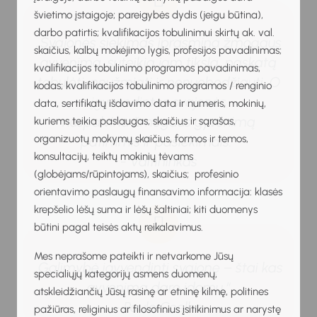
švietimo įstaigoje; pareigybės dydis (jeigu būtina),
darbo patirtis; kvalifikacijos tobulinimui skirtų ak. val.
„Svajonės siekimas įprasmina žmogaus
skaičius, kalbų mokėjimo lygis, profesijos pavadinimas;
gyvenimą, suteikia jam tikslą, paskatą
kvalifikacijos tobulinimo programos pavadinimas,
tobulėti, neužmigti ir nenuobodžiauti. O
kodas; kvalifikacijos tobulinimo programos / renginio
įgyvendintos svajonės
data, sertifikatų išdavimo data ir numeris, mokinių,
nuspalvina žmogaus gyvenimą
kuriems teikia paslaugas, skaičius ir sąrašas,
organizuotų mokymų skaičius, formos ir temos,
patirtimis ir pasiekimais.“
konsultacijų, teiktų mokinių tėvams
- Valtininkas
(globėjams/rūpintojams), skaičius; profesinio
orientavimo paslaugų finansavimo informacija: klasės
krepšelio lėšų suma ir lėšų šaltiniai; kiti duomenys
būtini pagal teisės aktų reikalavimus.
Mes neprašome pateikti ir netvarkome Jūsų
„Galimybė įgyvendinti svajonę – štai kas
specialiųjų kategorijų asmens duomenų,
gyvenimą daro įdomų.“
atskleidžiančių Jūsų rasinę ar etninę kilmę, politines
- Paulo Coelho
pažiūras, religinius ar filosofinius įsitikinimus ar narystę