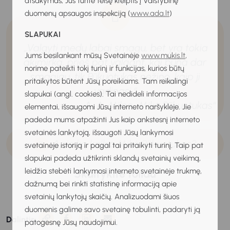
atsakymas, Jūs turite teisę kreiptis į Valstybinę
duomenų apsaugos inspekciją (
www.ada.lt
)
SLAPUKAI
„Valgyti medų labai smagu, bet yra tokia
Jums besilankant mūsų Svetainėje
www.mukis.lt
,
akimirka, prieš pat valgant, kai būna dar
norime pateikti tokį turinį ir funkcijas, kurios būtų
smagiau, tik Pūkuotukas nežino, kaip ji
pritaikytos būtent Jūsų poreikiams. Tam reikalingi
vadinasi.“
slapukai (angl. cookies). Tai nedideli informacijos
- A. A. Milne „Mikė Pūkuotukas“
elementai, išsaugomi Jūsų interneto naršyklėje. Jie
padeda mums atpažinti Jus kaip ankstesnį interneto
svetainės lankytoją, išsaugoti Jūsų lankymosi
Apie ką kalba Mikė Pūkuotukas?
svetainėje istoriją ir pagal tai pritaikyti turinį. Taip pat
slapukai padeda užtikrinti sklandų svetainių veikimą,
leidžia stebėti lankymosi interneto svetainėje trukmę,
Skaitykite toliau
dažnumą bei rinkti statistinę informaciją apie
svetainių lankytojų skaičių. Analizuodami šiuos
duomenis galime savo svetainę tobulinti, padaryti ją
Dalintis:
patogesnę Jūsų naudojimui.