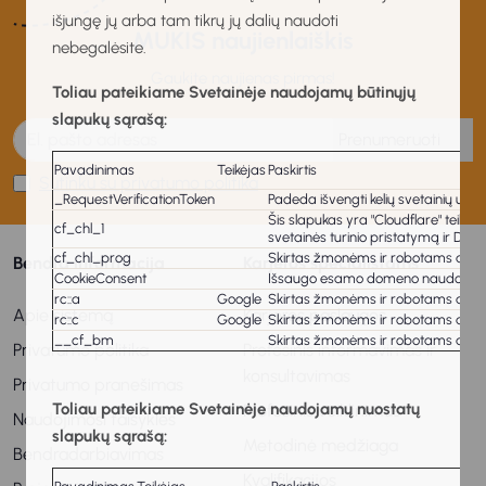
išjungę jų arba tam tikrų jų dalių naudoti
MUKIS naujienlaiškis
nebegalėsite.
Gaukite naujienas pirmas!
Toliau pateikiame Svetainėje naudojamų būtinųjų
slapukų sąrašą:
Prenumeruoti
Pavadinimas
Teikėjas
Paskirtis
Sutinku su privatumo politika
_RequestVerificationToken
Padeda išvengti kelių svetainių užkl
Šis slapukas yra "Cloudflare" teiki
cf_chl_1
svetainės turinio pristatymą ir DNS
cf_chl_prog
Skirtas žmonėms ir robotams atskirt
Bendra informacija
Karjeros specialistams
CookieConsent
Išsaugo esamo domeno naudotojo s
rc::a
Google
Skirtas žmonėms ir robotams atskirt
Apie sistemą
Karjeros paslaugos
rc::c
Google
Skirtas žmonėms ir robotams atskirt
__cf_bm
Skirtas žmonėms ir robotams atskirt
Privatumo politika
Profesinis informavimas ir
konsultavimas
Privatumo pranešimas
Toliau pateikiame Svetainėje naudojamų nuostatų
Profesinis veiklinimas
Naudojimosi taisyklės
slapukų sąrašą:
Metodinė medžiaga
Bendradarbiavimas
Kvalifikacijos