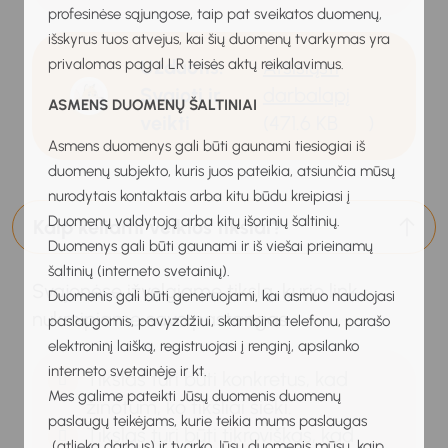
profesinėse sąjungose, taip pat sveikatos duomenų,
išskyrus tuos atvejus, kai šių duomenų tvarkymas yra
privalomas pagal LR teisės aktų reikalavimus.
Užduotis:
Atsisiųsti
Svajoti ir
darbalapį
ASMENS DUOMENŲ ŠALTINIAI
veikti
(471.6 KB
)
Asmens duomenys gali būti gaunami tiesiogiai iš
duomenų subjekto, kuris juos pateikia, atsiunčia mūsų
nurodytais kontaktais arba kitu būdu kreipiasi į
Duomenų valdytoją arba kitų išorinių šaltinių.
Kaip keliami veiklos tikslai?
Duomenys gali būti gaunami ir iš viešai prieinamų
šaltinių (interneto svetainių).
Svajonėse įžvelgiame tikslą, kurio link
Duomenis gali būti generuojami, kai asmuo naudojasi
nukreipiame savo pastangas.
paslaugomis, pavyzdžiui, skambina telefonu, parašo
elektroninį laišką, registruojasi į renginį, apsilanko
interneto svetainėje ir kt.
Tikslas turi būti konkretus, kad
Mes galime pateikti Jūsų duomenis duomenų
žinotum, ko tiksliai sieki.
paslaugų teikėjams, kurie teikia mums paslaugas
Tikslas turi būti tikroviškas, kad
(atlieka darbus) ir tvarko Jūsų duomenis mūsų, kaip