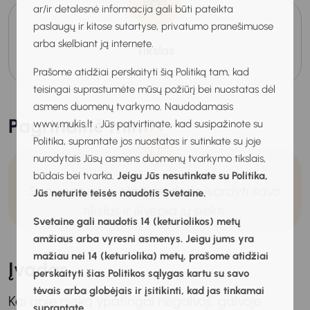
ar/ir detalesnė informacija gali būti pateikta
paslaugų ir kitose sutartyse, privatumo pranešimuose
arba skelbiant ją internete.
Tikslas
Prašome atidžiai perskaityti šią Politiką tam, kad
teisingai suprastumėte mūsų požiūrį bei nuostatas dėl
asmens duomenų tvarkymo. Naudodamasis
Pagrindinė mintis
www.mukis.lt . Jūs patvirtinate, kad susipažinote su
Politika, suprantate jos nuostatas ir sutinkate su joje
nurodytais Jūsų asmens duomenų tvarkymo tikslais,
būdais bei tvarka.
Jeigu Jūs nesutinkate su Politika,
Svajonės apie ateitį padeda įvardyti savo
Jūs neturite teisės naudotis Svetaine.
tikslus ir įkvepia jų siekti.
Svetaine gali naudotis 14 (keturiolikos) metų
amžiaus arba vyresni asmenys. Jeigu jums yra
mažiau nei 14 (keturiolika) metų, prašome atidžiai
Įvadas
perskaityti šias Politikos sąlygas kartu su savo
tėvais arba globėjais ir įsitikinti, kad jas tinkamai
Kai apie nieką ypatingai negalvoji, galvoje
suprantate.