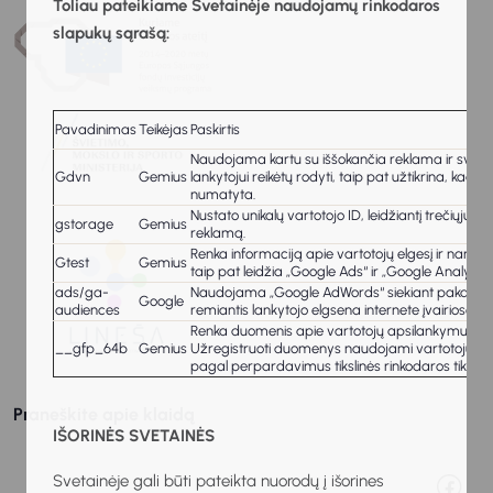
Toliau pateikiame Svetainėje naudojamų rinkodaros
slapukų sąrašą:
Pavadinimas
Teikėjas
Paskirtis
Naudojama kartu su iššokančia reklama ir svetainė
Gdvn
Gemius
lankytojui reikėtų rodyti, taip pat užtikrina, kad
numatyta.
Nustato unikalų vartotojo ID, leidžiantį trečiųjų š
gstorage
Gemius
reklamą.
Renka informaciją apie vartotojų elgesį ir naršy
Gtest
Gemius
taip pat leidžia „Google Ads“ ir „Google Analytics“
ads/ga-
Naudojama „Google AdWords“ siekiant pakartotinai p
Google
audiences
remiantis lankytojo elgsena internete įvairiose sv
Renka duomenis apie vartotojų apsilankymus svet
__gfp_64b
Gemius
Užregistruoti duomenys naudojami vartotojų inte
pagal perpardavimus tikslinės rinkodaros tikslais
Praneškite apie klaidą
IŠORINĖS SVETAINĖS
Svetainėje gali būti pateikta nuorodų į išorines