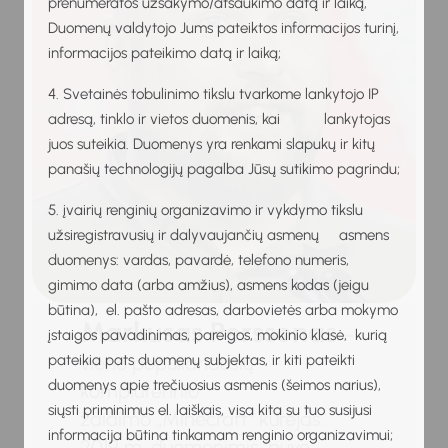
prenumeratos užsakymo/atšaukimo datą ir laiką,
Duomenų valdytojo Jums pateiktos informacijos turinį,
informacijos pateikimo datą ir laiką;
4. Svetainės tobulinimo tikslu tvarkome lankytojo IP
adresą, tinklo ir vietos duomenis, kai lankytojas
juos suteikia. Duomenys yra renkami slapukų ir kitų
panašių technologijų pagalba Jūsų sutikimo pagrindu;
5. įvairių renginių organizavimo ir vykdymo tikslu
užsiregistravusių ir dalyvaujančių asmenų asmens
duomenys: vardas, pavardė, telefono numeris,
gimimo data (arba amžius), asmens kodas (jeigu
būtina), el. pašto adresas, darbovietės arba mokymo
Markusas Perssonas
–
įstaigos pavadinimas, pareigos, mokinio klasė, kurią
pateikia pats duomenų subjektas, ir kiti pateikti
vieno populiariausių
duomenys apie trečiuosius asmenis (šeimos narius),
kompiuterinio
siųsti priminimus el. laiškais, visa kita su tuo susijusi
žaidimo „Minecraft“ kūrėjas.
informacija būtina tinkamam renginio organizavimui;
2019 m. duomenimis, buvo