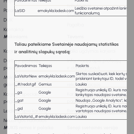
Pavadinimas
Teikėjas
Paskirtis
Projektai
tobulinimas
Leidžia svetainei atpažinti lankytoj
Parama
LaSID
emokykla.ladesk.com
funkcionalumą.
Stebėsena
DUK
Pagalba
Kontaktai
Mokiniams
Tėvams
Toliau pateikiame Svetainėje naudojamų statistikos
Karjeros vadovas
Vaiko ugdymas karjerai
ir analitinių slapukų sąrašą:
Darbo ir profesijų
Informacija apie profesijų
Pavadinimas
Teikėjas
Paskirtis
pasaulis
ir darbo pasaulį
Skirtas suskaičiuoti, kiek kartų sve
LaVisitorNew
emokykla.ladesk.com
Mokymosi ir praktikos
Patarimai ir
priskiriant lankytojui ID, todėl var
galimybės
rekomendacijos
_#/redot.gif
Gemius
Laukia
Registruoja unikalų ID, kuris naud
_ga
Google
Karjeros specialisto
Karjeros specialisto
lankytojas naudojasi svetaine, gen
_gat
Google
Naudoja „Google Analytics“, kad 
pagalba
pagalba
Registruoja unikalų ID, kuris naud
_gid
Google
Leidiniai apie karjerą
Renginiai
vartotojas naudojasi svetaine, gen
LaVisitorId_#
emokykla.ladesk.com
Laukia
Naudingos nuorodos
MUKIS remia ir palaiko
Senoji svetainės versija