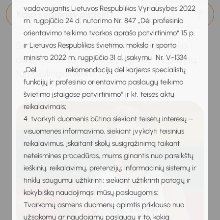
vadovaujantis Lietuvos Respublikos Vyriausybės 2022
Kaip svajonės pildosi?
m. rugpjūčio 24 d. nutarimo Nr. 847 „Dėl profesinio
orientavimo teikimo tvarkos aprašo patvirtinimo“ 15 p.
Svajonės taip ir liks svajonėmis, jei nieko
ir Lietuvos Respublikos švietimo, mokslo ir sporto
ministro 2022 m. rugpjūčio 31 d. įsakymu Nr. V-1334
daugiau nedarysi. Kad svajonės išsipildytų,
„Dėl rekomendacijų dėl karjeros specialistų
turi tikslingai veikti.
funkcijų ir profesinio orientavimo paslaugų teikimo
švietimo įstaigose patvirtinimo“ ir kt. teisės aktų
reikalavimais;
4. tvarkyti duomenis būtina siekiant teisėtų interesų –
visuomenės informavimo, siekiant įvykdyti teisinius
reikalavimus, įskaitant skolų susigrąžinimą taikant
neteismines procedūras, mums ginantis nuo pareikštų
ieškinių, reikalavimų, pretenzijų; informacinių sistemų ir
tinklų saugumui užtikrinti; siekiant užtikrinti patogų ir
kokybišką naudojimąsi mūsų paslaugomis;
Tvarkomų asmens duomenų apimtis priklauso nuo
užsakomų ar naudojamų paslaugų ir to, kokią