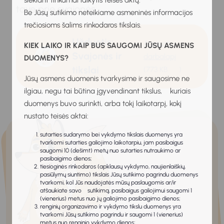
siekiant tinkamai laikytis teisės aktų.
tave prie svajonės.
Be Jūsų sutikimo neteikiame asmeninės informacijos
trečiosioms šalims rinkodaros tikslais.
Užduotis:
Atsisiųsti
KIEK LAIKO IR KAIP BUS SAUGOMI JŪSŲ ASMENS
Svajonės ir
darbalapį
DUOMENYS?
tikslai
(773 KB
)
Jūsų asmens duomenis tvarkysime ir saugosime ne
ilgiau, negu tai būtina įgyvendinant tikslus, kuriais
duomenys buvo surinkti, arba tokį laikotarpį, kokį
nustato teisės aktai:
sutarties sudarymo bei vykdymo tikslais duomenys yra
tvarkomi sutarties galiojimo laikotarpiu, jam pasibaigus
saugomi 10 (dešimt) metų nuo sutarties nutraukimo ar
pasibaigimo dienos;
tiesioginės rinkodaros (apklausų vykdymo, naujienlaiškių,
pasiūlymų siuntimo) tikslais Jūsų sutikimo pagrindu duomenys
tvarkomi, kol Jūs naudojatės mūsų paslaugomis ar/ir
atšaukiate savo sutikimą, pasibaigus galiojimui saugomi 1
(vienerius) metus nuo jų galiojimo pasibaigimo dienos;
renginių organizavimo ir vykdymo tikslu duomenys yra
tvarkomi Jūsų sutikimo pagrindu ir saugomi 1 (vienerius)
metus nuo renginio vykdymo dienos;