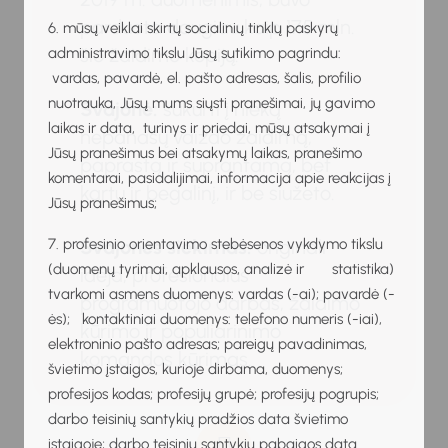
parduota daugiau kaip 175 mln.
6. mūsų veiklai skirtų socialinių tinklų paskyrų
šio žaidimo kopijų.
administravimo tikslu Jūsų sutikimo pagrindu:
vardas, pavardė, el. pašto adresas, šalis, profilio
nuotrauka, Jūsų mums siųsti pranešimai, jų gavimo
Svajonė:
sukurti į nieką
laikas ir data, turinys ir priedai, mūsų atsakymai į
nepanašų vaizdo žaidimą,
Jūsų pranešimus bei atsakymų laikas, pranešimo
paprastą ir suprantamą, bet
komentarai, pasidalijimai, informacija apie reakcijas į
kartu ir begalinį, ir be siužeto.
Jūsų pranešimus;
7. profesinio orientavimo stebėsenos vykdymo tikslu
Svajonės siekimas:
originali
(duomenų tyrimai, apklausos, analizė ir statistika)
idėja, profesionalus
tvarkomi asmens duomenys: vardas (-ai); pavardė (-
programuotojo darbas, žaidimo
ės); kontaktiniai duomenys: telefono numeris (-iai),
kūrimo ir populiarinimo
elektroninio pašto adresas; pareigų pavadinimas,
komandos kūrimas.
švietimo įstaigos, kurioje dirbama, duomenys;
profesijos kodas; profesijų grupė; profesijų pogrupis;
darbo teisinių santykių pradžios data švietimo
įstaigoje; darbo teisinių santykių pabaigos data