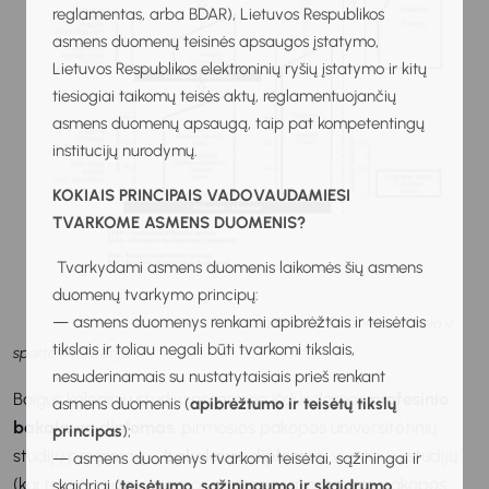
reglamentas, arba BDAR), Lietuvos Respublikos
asmens duomenų teisinės apsaugos įstatymo,
Lietuvos Respublikos elektroninių ryšių įstatymo ir kitų
tiesiogiai taikomų teisės aktų, reglamentuojančių
asmens duomenų apsaugą, taip pat kompetentingų
institucijų nurodymų.
KOKIAIS PRINCIPAIS VADOVAUDAMIESI
TVARKOME ASMENS DUOMENIS?
Tvarkydami asmens duomenis laikomės šių asmens
duomenų tvarkymo principų:
— asmens duomenys renkami apibrėžtais ir teisėtais
Šaltinis: LR Švietimo, mokslo ir
tikslais ir toliau negali būti tvarkomi tikslais,
sporto ministerija
nesuderinamais su nustatytaisiais prieš renkant
Baigus koleginių studijų programą išduodamas
profesinio
asmens duomenis (
apibrėžtumo ir teisėtų tikslų
bakalauro diplomas
, pirmosios pakopos universitetinių
principas
);
studijų programą –
bakalauro diplomas
, vientisųjų studijų
— asmens duomenys tvarkomi teisėtai, sąžiningai ir
(kai tęstinumu susiejamos pirmosios ir antrosios pakopos
skaidriai (
teisėtumo, sąžiningumo ir skaidrumo