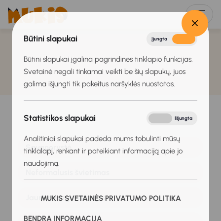
Būtini slapukai
Įjungta
Išjungta
Būtini slapukai įgalina pagrindines tinklapio funkcijas.
Svetainė negali tinkamai veikti be šių slapukų, juos
galima išjungti tik pakeitus naršyklės nuostatas.
Statistikos slapukai
Įjungta
Išjungta
Analitiniai slapukai padeda mums tobulinti mūsų
Savanorystė
tinklalapį, renkant ir pateikiant informaciją apie jo
naudojimą.
Neformalusis švietimas
Jaunimo organizacijos
MUKIS SVETAINĖS PRIVATUMO POLITIKA
BENDRA INFORMACIJA