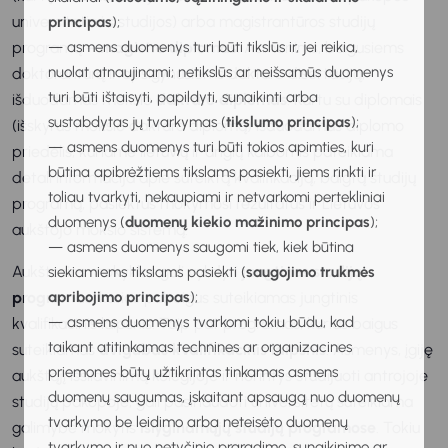
universitetinės studijos) arba magistrantūros studijų
principas
);
— asmens duomenys turi būti tikslūs ir, jei reikia,
programą –
magistro diplomas
. Asmenims, baigusiems
nuolat atnaujinami; netikslūs ar neišsamūs duomenys
doktorantūrą ir apsigynusiems daktaro disertaciją,
turi būti ištaisyti, papildyti, sunaikinti arba
išduodamas mokslo
daktaro diplomas
. Kartu su diplomais
sustabdytas jų tvarkymas (
tikslumo principas
);
(išskyrus mokslo daktaro diplomą) išduodamas diplomo
— asmens duomenys turi būti tokios apimties, kuri
priedėlis, kuriame lietuvių ir anglų kalbomis pateikiama
būtina apibrėžtiems tikslams pasiekti, jiems rinkti ir
detali informacija apie suteiktą kvalifikaciją, baigtą studijų
toliau tvarkyti, nekaupiami ir netvarkomi pertekliniai
programą, pasiektus mokymosi rezultatus ir Lietuvos
duomenys (
duomenų kiekio mažinimo principas
);
aukštojo mokslo sistemą.
— asmens duomenys saugomi tiek, kiek būtina
Aukštosios mokyklos gali vykdyti
jungtines studijų
siekiamiems tikslams pasiekti (
saugojimo trukmės
apribojimo principas
);
programas
, kurias pabaigus suteikiamas jungtinis
— asmens duomenys tvarkomi tokiu būdu, kad
kvalifikacinis laipsnis. Taip pat programas, kurias baigus
taikant atitinkamas technines ar organizacines
suteikiamas
dvigubas kvalifikacinis laipsnis
. Asmenys, įgiję
priemones būtų užtikrintas tinkamas asmens
aukštąjį išsilavinimą kolegijoje ir norintys studijuoti antrojoje
duomenų saugumas, įskaitant apsaugą nuo duomenų
studijų pakopoje, gali pasinaudoti universitetų suteikiama
tvarkymo be leidimo arba neteisėto duomenų
galimybe mokytis
išlyginamųjų studijų programose
. Tokiu
tvarkymo ir nuo netyčinio praradimo, sunaikinimo ar