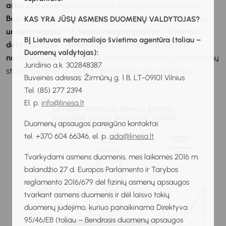
arba profesinės
(rezidentūra ir pedagoginės studijos).
Bakalauro studijos kolegijose paprastai trunka 3 metus,
KAS YRA JŪSŲ ASMENS DUOMENŲ VALDYTOJAS?
universitetuose - 4 metus, magistrantūros – 2 metus,
BĮ Lietuvos neformaliojo švietimo agentūra (toliau –
doktorantūros – 4 metus.
Studijos taip pat gali būti
Duomenų valdytojas):
nuolatinės arba ištęstinės
. Pasirinkus skirtingų studijų formų
Juridinio a.k. 302848387
studijų programas, įgytas išsilavinimas yra lygiavertis.
Buveinės adresas: Žirmūnų g. 1 B, LT-09101 Vilnius
Tel. (85) 277 2394
El. p.
info@linesa.lt
Duomenų apsaugos pareigūno kontaktai:
tel. +370 604 66346, el. p.
ada@linesa.lt
Tvarkydami asmens duomenis, mes laikomės 2016 m.
balandžio 27 d. Europos Parlamento ir Tarybos
reglamento 2016/679 dėl fizinių asmenų apsaugos
tvarkant asmens duomenis ir dėl laisvo tokių
duomenų judėjimo, kuriuo panaikinama Direktyva
95/46/EB (toliau – Bendrasis duomenų apsaugos