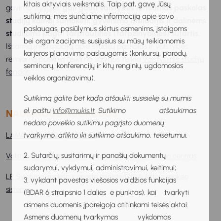
kitais aktyviais veiksmais. Taip pat, gavę Jūsų
gavimo sąlygas,
gali gauti valstybės remiamas paskolas
sutikimą, mes siunčiame informaciją apie savo
studijų kainai sumokėti, gyvenimo išlaidoms ir dalinėms
paslaugas, pasiūlymus skirtus asmenims, įstaigoms
studijoms pagal tarptautines (tarpžinybines) sutartis.
bei organizacijoms, susijusius su mūsų teikiamomis
Išsamią informaciją apie studijų paskolas ir valstybės
karjeros planavimo paslaugomis (konkursų, parodų,
remiamų paskolų teikimo sąlygas teikia
Valstybinis studijų
seminarų, konferencijų ir kitų renginių, ugdomosios
fondas
.
veiklos organizavimu).
Sutikimą galite bet kada atšaukti susisiekę su mumis
el. paštu
info@mukis.lt
. Sutikimo atšaukimas
NAUDINGOS NUORODOS
nedaro poveikio sutikimu pagrįsto duomenų
tvarkymo, atlikto iki sutikimo atšaukimo, teisėtumui.
LAMA BPO
AIKOS
mokysiu.lt
2. Sutarčių, susitarimų ir panašių dokumentų
Valstybinis studijų fondas
Studijų kokybės vertinimo centras
sudarymui, vykdymui, administravimui, keitimui;
LR Švietimo, mokslo ir sporto ministerija | Aukštojo mokslo
3. vykdant pavestas viešosios valdžios funkcijas
sistema
(BDAR 6 straipsnio 1 dalies e punktas), kai tvarkyti
asmens duomenis įpareigoja atitinkami teisės aktai.
Asmens duomenų tvarkymas vykdomas