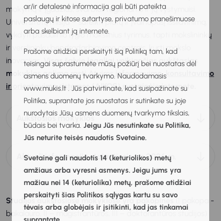
ar/ir detalesnė informacija gali būti pateikta
mokymą ir įgūdžius, svarbius regionams ir jų vystymuisi.
paslaugų ir kitose sutartyse, privatumo pranešimuose
Universitetų misija – suteikti platų ir įvairiapusį išsilavinimą,
arba skelbiant ją internete.
vykdyti pasaulinio lygio mokslinius tyrimus, tapti mokslininkų
ir verslininkų bendradarbiavimo centrais, kurti mokslo
Prašome atidžiai perskaityti šią Politiką tam, kad
inovacijas.
Visas šalyje legaliai veikiančias aukštąsias
teisingai suprastumėte mūsų požiūrį bei nuostatas dėl
mokyklas galima rasti
Atviros informavimo, konsultavimo
asmens duomenų tvarkymo. Naudodamasis
ir orientavimo sistemos (AIKOS)
svetainėje internete.
www.mukis.lt . Jūs patvirtinate, kad susipažinote su
Politika, suprantate jos nuostatas ir sutinkate su joje
nurodytais Jūsų asmens duomenų tvarkymo tikslais,
Aukštosios mokyklos
būdais bei tvarka.
Jeigu Jūs nesutinkate su Politika,
Jūs neturite teisės naudotis Svetaine.
Aktuali informacija stojantiesiems 2026 m.
Svetaine gali naudotis 14 (keturiolikos) metų
amžiaus arba vyresni asmenys. Jeigu jums yra
mažiau nei 14 (keturiolika) metų, prašome atidžiai
perskaityti šias Politikos sąlygas kartu su savo
Studijos aukštosiose mokyklose yra pakopinės
(I pakopa -
tėvais arba globėjais ir įsitikinti, kad jas tinkamai
bakalauro, II – magistrantūros, III – doktorantūros studijos)
suprantate.