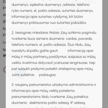
Darbo ir profesijų
Informacija apie profesijų
duomenys, sąskaitos duomenys, adresas, telefono
pasaulis
ir darbo pasaulį
ryšio numeris, el. pašto adresas, sutarties duomenys,
Mokymosi ir praktikos
Patarimai ir
informacija apie sutarties vykdymą, kiti būtini
galimybės
rekomendacijos
duomenys priklausomai nuo sutarties pobūdžio;
Karjeros specialisto
Karjeros specialisto
2. tiesioginės rinkodaros tikslais Jūsų sutikimo pagrindu
pagalba
pagalba
tvarkome šiuos asmens duomenis: vardas, pavardė,
Leidiniai apie karjerą
Renginiai
telefono numeris, el. pašto adresas. Šiuo tikslu Jūsų
Naudingos nuorodos
nurodytu el.paštu galite gauti informaciją apie
MUKIS remia ir palaiko
Senoji svetainės versija
mūsų ir mūsų partnerių pasiūlymus, susijusius su mūsų
veikla, kvietimus dalyvauti įvairiuose renginiuose, taip
pat sulaukti prašymo pateikti atsiliepimą apie mūsų
Jums suteiktas paslaugas;
3. naujienų prenumeratos užsakymo administravimo ir
informacijos apie mūsų veiklą pateikimo
prenumeratoriams tikslu tvarkome Jūsų pateiktus
duomenis: elektroninio pašto adresą, IP adresą,