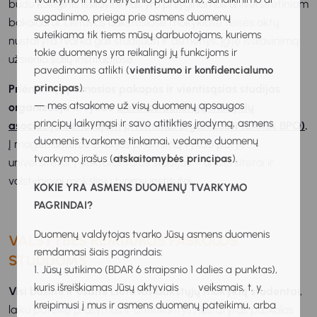
būdu koleginis išsilavinimas yra prilyginamas universitetiniam
sugadinimo, prieiga prie asmens duomenų
bakalaurui. Lietuvos aukštosiose mokyklose teisės aktų
suteikiama tik tiems mūsų darbuotojams, kuriems
nustatyta tvarka gali studijuoti ir asmenys, įgiję išsilavinimą
tokie duomenys yra reikalingi jų funkcijoms ir
užsienio šalių institucijose.
pavedimams atlikti (
vientisumo ir konfidencialumo
principas
).
Priėmimą į pirmosios pakopos ir vientisąsias studijas
— mes atsakome už visų duomenų apsaugos
organizuoja ir vykdo
Lietuvos aukštųjų mokyklų
principų laikymąsi ir savo atitikties įrodymą, asmens
asociacija bendrajam priėmimui organizuoti (LAMA BPO)
.
duomenis tvarkome tinkamai, vedame duomenų
Į magistrantūros studijas priėmimą vykdo patys
tvarkymo įrašus (
atskaitomybės principas
).
universitetai, į doktorantūros studijas – universitetai ir
valstybiniai mokslinių tyrimų institutai.
KOKIE YRA ASMENS DUOMENŲ TVARKYMO
PAGRINDAI?
Duomenų valdytojas tvarko Jūsų asmens duomenis
VALSTYBĖS REMIAMOS PASKOLOS
remdamasi šiais pagrindais:
STUDIJOMS
1. Jūsų sutikimo (BDAR 6 straipsnio 1 dalies a punktas),
kuris išreiškiamas Jūsų aktyviais veiksmais, t. y.
Visi būsimi ir esami Lietuvos aukštųjų mokyklų studentai
,
kreipimusi į mus ir asmens duomenų pateikimu, arba
laiku pateikę prašymus ir atitinkantys nustatytas paskolos