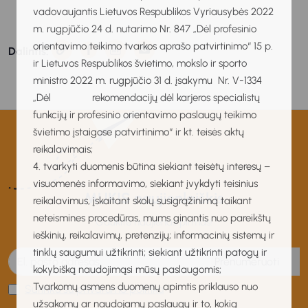
vadovaujantis Lietuvos Respublikos Vyriausybės 2022
m. rugpjūčio 24 d. nutarimo Nr. 847 „Dėl profesinio
orientavimo teikimo tvarkos aprašo patvirtinimo“ 15 p.
Dalintis:
ir Lietuvos Respublikos švietimo, mokslo ir sporto
ministro 2022 m. rugpjūčio 31 d. įsakymu Nr. V-1334
„Dėl rekomendacijų dėl karjeros specialistų
funkcijų ir profesinio orientavimo paslaugų teikimo
švietimo įstaigose patvirtinimo“ ir kt. teisės aktų
reikalavimais;
4. tvarkyti duomenis būtina siekiant teisėtų interesų –
visuomenės informavimo, siekiant įvykdyti teisinius
MUKIS naujienlaiškis
reikalavimus, įskaitant skolų susigrąžinimą taikant
neteismines procedūras, mums ginantis nuo pareikštų
Gaukite naujienas pirmas!
ieškinių, reikalavimų, pretenzijų; informacinių sistemų ir
tinklų saugumui užtikrinti; siekiant užtikrinti patogų ir
Prenumeruoti
kokybišką naudojimąsi mūsų paslaugomis;
Tvarkomų asmens duomenų apimtis priklauso nuo
Sutinku su privatumo politika
užsakomų ar naudojamų paslaugų ir to, kokią