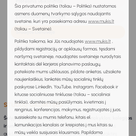
Profesinis veiklinimas
Šia privatumo politika (toliau – Politika) nustatomos
asmens duomenų tvarkymo sąlygos naudojantis
Edukacinės paslaugos
svetaine, kuri yra pasiekiama adresu
www.mukis.lt
(toliau – Svetainė).
Studijos Lietuvoje
Politika taikoma, kai Jūs naudojatės
www.mukis.lt
,
Studijos užsienyje
pildydami registracijų ar apklausų formas, tęsdami
naršymą svetainėje, naudojatės svetainėje nurodytais
Profesinis mokymas
kontaktais dėl karjeros planavimo paslaugų,
pateikiate mums užklausas, pildote anketas, užsakote
Neakivaizdinės mokyklos ir akademijos
naujienlaiškius, lankotės mūsų socialinių tinklų
paskyrose LinkedIn, YouTube, Instagram, Facebook ir
kituose socialiniuose tinkluose (toliau – socialiniai
tinklai), domitės mūsų pasiūlymais, kvietimais į
STUDIJŲ GALIMYBĖS
renginius, konferencijas, mokymus, registruojatės į juos,
susisiekiate su mumis telefonu, kitais el.
Šalyje įteisintos dviejų tipų aukštosios mokyklos: kolegijos
komunikacijos kanalais ar kreipiatės į mus kitais su
ir universitetai.
Kolegijų studijų programos paremtos
mūsų veikla susijusiais klausimais. Papildoma
aukštojo mokslo žiniomis, tačiau orientuotos į praktinį