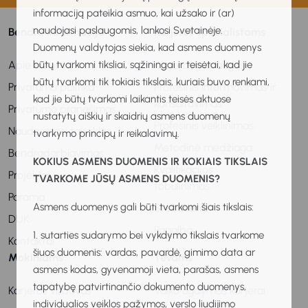
informaciją pateikia asmuo, kai užsako ir (ar)
naudojasi paslaugomis, lankosi Svetainėje.
Bendra informacija
Karjeros specialistams
Duomenų valdytojas siekia, kad asmens duomenys
Apie sistemą
Karjeros paslaugos
būtų tvarkomi tiksliai, sąžiningai ir teisėtai, kad jie
būtų tvarkomi tik tokiais tikslais, kuriais buvo renkami,
Privatumo politika
Profesinis informavimas ir
kad jie būtų tvarkomi laikantis teisės aktuose
konsultavimas
Privatumo pranešimas
nustatytų aiškių ir skaidrių asmens duomenų
Profesinis veiklinimas
Naudojimosi taisyklės
tvarkymo principų ir reikalavimų.
Metodinė medžiaga
Bendradarbiavimas
KOKIUS ASMENS DUOMENIS IR KOKIAIS TIKSLAIS
Kvalifikacijos
Projektai
TVARKOME JŪSŲ ASMENS DUOMENIS?
tobulinimas
Parama
Asmens duomenys gali būti tvarkomi šiais tikslais:
Stebėsena
DUK
Pagalba
1. sutarties sudarymo bei vykdymo tikslais tvarkome
Kontaktai
šiuos duomenis: vardas, pavardė, gimimo data ar
Mokiniams
Tėvams
asmens kodas, gyvenamoji vieta, parašas, asmens
tapatybę patvirtinančio dokumento duomenys,
Karjeros vadovas
Vaiko ugdymas karjerai
individualios veiklos pažymos, verslo liudijimo