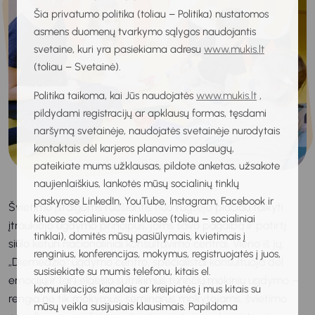
Šia privatumo politika (toliau – Politika) nustatomos
asmens duomenų tvarkymo sąlygos naudojantis
svetaine, kuri yra pasiekiama adresu
www.mukis.lt
(toliau – Svetainė).
Politika taikoma, kai Jūs naudojatės
www.mukis.lt
,
pildydami registracijų ar apklausų formas, tęsdami
naršymą svetainėje, naudojatės svetainėje nurodytais
kontaktais dėl karjeros planavimo paslaugų,
pateikiate mums užklausas, pildote anketas, užsakote
naujienlaiškius, lankotės mūsų socialinių tinklų
paskyrose LinkedIn, YouTube, Instagram, Facebook ir
Švietimo įstaigoms ruošiantis nuo rugsėjo plačiau taikyti
kituose socialiniuose tinkluose (toliau – socialiniai
įtraukiojo ugdymo principus, joms savo pagalbą ir patirtį
tinklai), domitės mūsų pasiūlymais, kvietimais į
siūlo keturi nacionaliniai konsultavimo centrai. Vieno iš jų,
renginius, konferencijas, mokymus, registruojatės į juos,
„Diemedžio“ ugdymo centro, specialistai konsultuoja dėl
susisiekiate su mumis telefonu, kitais el.
emocijų ir (ar) elgesio sutrikimus turinčių mokinių ugdymo –
komunikacijos kanalais ar kreipiatės į mus kitais su
rengia ne tik mokymus, seminarus mokytojams, švietimo
mūsų veikla susijusiais klausimais. Papildoma