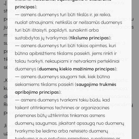
„Į mokyklą atvykusi mūsų specialistų komanda pirmiausi
principas
);
stebi situaciją – kaip iššūkių turintis mokinys elgiasi
— asmens duomenys turi būti tikslūs ir, jei reikia,
pamokoje, per pertraukas, kitose mokyklos erdvėse, kaip su
nuolat atnaujinami; netikslūs ar neišsamūs duomenys
juo dirba mokytojai. Susitinkame su vaiko tėvais, mokančiais
turi būti ištaisyti, papildyti, sunaikinti arba
mokytojais, švietimo pagalbos specialistais ir kitais
sustabdytas jų tvarkymas (
tikslumo principas
);
suinteresuotais asmenimis“, – kalba A. Kasparavičienė. Ji
— asmens duomenys turi būti tokios apimties, kuri
priduria, kad specialistai nevertina mokytojų darbo, jų
būtina apibrėžtiems tikslams pasiekti, jiems rinkti ir
tikslas – padėti mokiniui ir mokytojui rasti bendrą kalbą ir
toliau tvarkyti, nekaupiami ir netvarkomi pertekliniai
sėkmingai mokytis.
duomenys (
duomenų kiekio mažinimo principas
);
— asmens duomenys saugomi tiek, kiek būtina
„Kalbantis su mokytojais stengiamės išsiaiškinti priežastis,
siekiamiems tikslams pasiekti (
saugojimo trukmės
kurios sukelia netinkamą mokinio elgesį, kas jį provokuoja,
apribojimo principas
);
dirgina, neleidžia susikaupti, ir siūlome galimus sprendimus.
— asmens duomenys tvarkomi tokiu būdu, kad
Reikalas tas, kad neretai mokytojai nustemba tų sprendimų
taikant atitinkamas technines ar organizacines
paprastumu“, – sako pašnekovė.
priemones būtų užtikrintas tinkamas asmens
duomenų saugumas, įskaitant apsaugą nuo duomenų
Ji vardija pavyzdžius: jei vaikas labai judrus, kai jis atlieka
tvarkymo be leidimo arba neteisėto duomenų
užduotį, galima duoti jam specialiąją priemonę (taktilinį,
tvarkymo ir nuo netyčinio praradimo, sunaikinimo ar