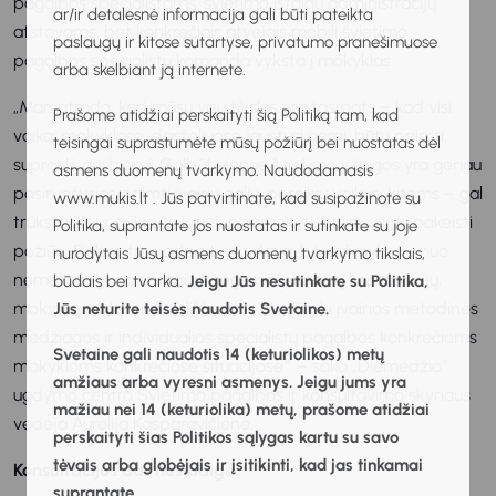
pagalbos specialistams, švietimo įstaigų administracijų
ar/ir detalesnė informacija gali būti pateikta
atstovams, bet konkrečiais atvejais mobili švietimo
paslaugų ir kitose sutartyse, privatumo pranešimuose
pagalbos specialistų komanda vyksta į mokyklas.
arba skelbiant ją internete.
„Man atrodo, kad mūsų visų tikslas yra tas pats – kad visi
Prašome atidžiai perskaityti šią Politiką tam, kad
vaikai mokyklose, darželiuose jaustųsi gerai, būtų priimti,
teisingai suprastumėte mūsų požiūrį bei nuostatas dėl
suprasti, gerbiami. Galbūt vienos švietimo įstaigos yra geriau
asmens duomenų tvarkymo. Naudodamasis
pasiruošusios priimti įvairių galių, poreikių vaikus, kitoms – gal
www.mukis.lt . Jūs patvirtinate, kad susipažinote su
trūksta žinių, reikia šiek tiek pasimokyti, atsinaujinti, pakeisti
Politika, suprantate jos nuostatas ir sutinkate su joje
požiūrį. Dabar tai padaryti yra daugybė galimybių – nuo
nurodytais Jūsų asmens duomenų tvarkymo tikslais,
nemokamų nacionalinių ir regioninių centrų konsultacijų,
būdais bei tvarka.
Jeigu Jūs nesutinkate su Politika,
mokymų, net persikvalifikavimo studijų iki įvairios metodinės
Jūs neturite teisės naudotis Svetaine.
medžiagos ir individualios specialistų pagalbos konkrečioms
Svetaine gali naudotis 14 (keturiolikos) metų
mokykloms konkrečiose situacijose“, – sako „Diemedžio“
amžiaus arba vyresni asmenys. Jeigu jums yra
ugdymo centro Švietimo pagalbos ir konsultavimo skyriaus
mažiau nei 14 (keturiolika) metų, prašome atidžiai
vedėja Aurelija Kasparavičienė.
perskaityti šias Politikos sąlygas kartu su savo
tėvais arba globėjais ir įsitikinti, kad jas tinkamai
Konsultacijos dar nesibaigė
suprantate.