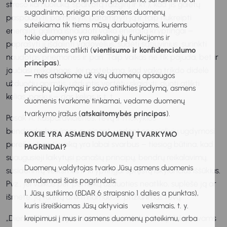
streso kamuoliuką, spalvotą raizginį ir kt.), kad jis galėtų
sugadinimo, prieiga prie asmens duomenų
paspaudyti, paminkyti, patampyti ją ir taip nukreipti
suteikiama tik tiems mūsų darbuotojams, kuriems
energiją; galima išnaudoti vaiko energiją kryptingai –
tokie duomenys yra reikalingi jų funkcijoms ir
paprašyti jį išdalinti vadovėlius, sudėti sąsiuvinius, surinkti
pavedimams atlikti (
vientisumo ir konfidencialumo
naudotas priemones ir pan. Taip vaikas ne tik pajuda, bet ir
principas
).
jaučiasi reikalingas. Jei pastebima, kad vaiką trikdo didelė
— mes atsakome už visų duomenų apsaugos
užduočių apimtis, užduotis vertėtų skaidyti: duoti atlikti
principų laikymąsi ir savo atitikties įrodymą, asmens
kelias, paskui – dar kelias ir t. t.
duomenis tvarkome tinkamai, vedame duomenų
tvarkymo įrašus (
atskaitomybės principas
).
Pasak A. Kasparavičienės, tėvų ir mokyklos
bendradarbiavimas auginant, ugdant specialiųjų ugdymosi
KOKIE YRA ASMENS DUOMENŲ TVARKYMO
poreikių turintį vaiką yra labai svarbus – tiesiog būtina, kad
PAGRINDAI?
suaugusieji laikytųsi panašių principų, bendrų reikalavimų,
Duomenų valdytojas tvarko Jūsų asmens duomenis
susiderintų veiksmus ir kryptingai spręstų iškylančius iššūkius.
remdamasi šiais pagrindais:
Pvz., jei vaikas per pamoką užduoties neatliko, suplėšė ją ar
1. Jūsų sutikimo (BDAR 6 straipsnio 1 dalies a punktas),
išmetė, ją turėtų atlikti namuose, prižiūrimas tėvų.
kuris išreiškiamas Jūsų aktyviais veiksmais, t. y.
„Diemedžio“ ugdymo centro specialistai mokyklai ir tėvams
kreipimusi į mus ir asmens duomenų pateikimu, arba