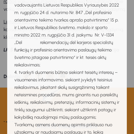
raidos vaikų konsultavimo skyrius
teikia konsultacijas apie
vadovaujantis Lietuvos Respublikos Vyriausybės 2022
vaikų, mokinių, turinčių autizmo spektro sutrikimų, ugdymą.
m. rugpjūčio 24 d. nutarimo Nr. 847 „Dėl profesinio
orientavimo teikimo tvarkos aprašo patvirtinimo“ 15 p.
Lietuvos kurčiųjų ir neprigirdinčiųjų ugdymo centras
ir Lietuvos Respublikos švietimo, mokslo ir sporto
konsultuoja apie vaikų, turinčių klausos sutrikimų, ugdymą,
ministro 2022 m. rugpjūčio 31 d. įsakymu Nr. V-1334
klausos lavinimą, kalbos mokymą.
„Dėl rekomendacijų dėl karjeros specialistų
LR Švietimo, mokslo ir sporto ministerijos informacija
funkcijų ir profesinio orientavimo paslaugų teikimo
švietimo įstaigose patvirtinimo“ ir kt. teisės aktų
reikalavimais;
4. tvarkyti duomenis būtina siekiant teisėtų interesų –
Dalintis:
visuomenės informavimo, siekiant įvykdyti teisinius
reikalavimus, įskaitant skolų susigrąžinimą taikant
neteismines procedūras, mums ginantis nuo pareikštų
ieškinių, reikalavimų, pretenzijų; informacinių sistemų ir
tinklų saugumui užtikrinti; siekiant užtikrinti patogų ir
kokybišką naudojimąsi mūsų paslaugomis;
Tvarkomų asmens duomenų apimtis priklauso nuo
MUKIS naujienlaiškis
užsakomų ar naudojamų paslaugų ir to, kokią