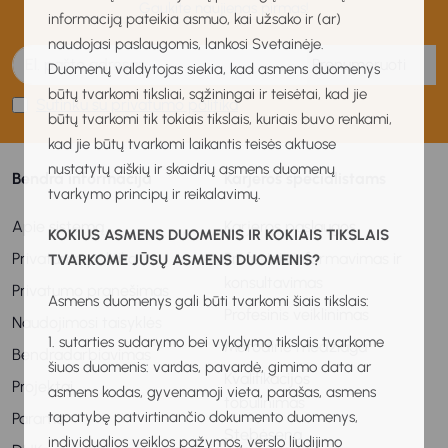
Gaukite naujienas pirmas!
informaciją pateikia asmuo, kai užsako ir (ar)
naudojasi paslaugomis, lankosi Svetainėje.
Prenumeruoti
Duomenų valdytojas siekia, kad asmens duomenys
būtų tvarkomi tiksliai, sąžiningai ir teisėtai, kad jie
Sutinku su privatumo politika
būtų tvarkomi tik tokiais tikslais, kuriais buvo renkami,
kad jie būtų tvarkomi laikantis teisės aktuose
nustatytų aiškių ir skaidrių asmens duomenų
Bendra informacija
Karjeros specialistams
tvarkymo principų ir reikalavimų.
Apie sistemą
Karjeros paslaugos
KOKIUS ASMENS DUOMENIS IR KOKIAIS TIKSLAIS
Privatumo politika
Profesinis informavimas ir
TVARKOME JŪSŲ ASMENS DUOMENIS?
konsultavimas
Privatumo pranešimas
Asmens duomenys gali būti tvarkomi šiais tikslais:
Profesinis veiklinimas
Naudojimosi taisyklės
1. sutarties sudarymo bei vykdymo tikslais tvarkome
Metodinė medžiaga
Bendradarbiavimas
šiuos duomenis: vardas, pavardė, gimimo data ar
Kvalifikacijos
Projektai
asmens kodas, gyvenamoji vieta, parašas, asmens
tobulinimas
tapatybę patvirtinančio dokumento duomenys,
Parama
Stebėsena
individualios veiklos pažymos, verslo liudijimo