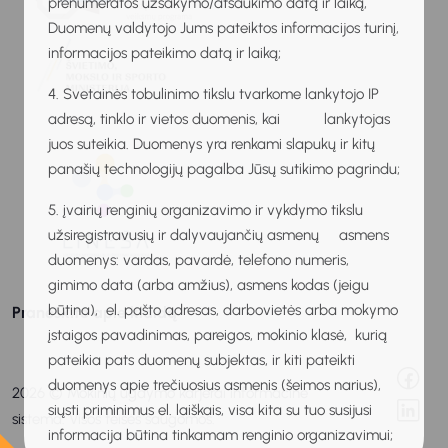
prenumeratos užsakymo/atšaukimo datą ir laiką,
Duomenų valdytojo Jums pateiktos informacijos turinį,
informacijos pateikimo datą ir laiką;
4. Svetainės tobulinimo tikslu tvarkome lankytojo IP
adresą, tinklo ir vietos duomenis, kai lankytojas
juos suteikia. Duomenys yra renkami slapukų ir kitų
panašių technologijų pagalba Jūsų sutikimo pagrindu;
5. įvairių renginių organizavimo ir vykdymo tikslu
užsiregistravusių ir dalyvaujančių asmenų asmens
duomenys: vardas, pavardė, telefono numeris,
gimimo data (arba amžius), asmens kodas (jeigu
būtina), el. pašto adresas, darbovietės arba mokymo
Praneškite apie klaidą
įstaigos pavadinimas, pareigos, mokinio klasė, kurią
pateikia pats duomenų subjektas, ir kiti pateikti
duomenys apie trečiuosius asmenis (šeimos narius),
2026 © Mokinių ugdymo karjerai informacinė
siųsti priminimus el. laiškais, visa kita su tuo susijusi
sistema. Visos teisės saugomos.
informacija būtina tinkamam renginio organizavimui;