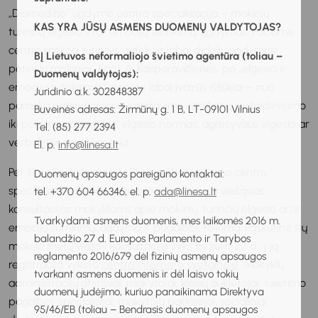
„Diemedžio“ ugdymo centro specializacija – mokinių,
KAS YRA JŪSŲ ASMENS DUOMENŲ VALDYTOJAS?
turinčių elgesio ir/ar emocijų sutrikimų, ugdymas. Pačiame
centre mokosi turintys didelių ir labai didelių ugdymosi
BĮ Lietuvos neformaliojo švietimo agentūra (toliau –
poreikių mokiniai. Anot A. Kasparavičienės, po „elgesio ir
Duomenų valdytojas):
emocijų sutrikimais“ slepiasi labai įvairūs iššūkiai – nuo
Juridinio a.k. 302848387
pamokų praleidinėjimo, vagiliavimo, įstatymų pažeidinėjimo
Buveinės adresas: Žirmūnų g. 1 B, LT-09101 Vilnius
iki polinkio pažeidinėti elgesio normas, agresyvaus elgesio ar
Tel. (85) 277 2394
verbalinės agresijos ir kt.
El. p.
info@linesa.lt
Per šiuos mokslo metus „Diemedžio“ ugdymo centro
Duomenų apsaugos pareigūno kontaktai:
specialistai kas mėnesį rengė nemokamas viešąsias
tel. +370 604 66346, el. p.
ada@linesa.lt
konsultacijas mokykloms apie mokinių, turinčių elgesio ar/ir
Tvarkydami asmens duomenis, mes laikomės 2016 m.
emocijų sutrikimų, ugdymą ir pagalbos teikimą. Paskutinė šių
balandžio 27 d. Europos Parlamento ir Tarybos
mokslo metų viešoji konsultacija vyks birželio 27 d., į ją
reglamento 2016/679 dėl fizinių asmenų apsaugos
registracija vyksta
centro interneto svetainėje
. Mokyklų
tvarkant asmens duomenis ir dėl laisvo tokių
administracijų atstovai, mokytojai, klasių auklėtojai, švietimo
duomenų judėjimo, kuriuo panaikinama Direktyva
pagalbos specialistai, mokytojų padėjėjai, socialiniai
95/46/EB (toliau – Bendrasis duomenų apsaugos