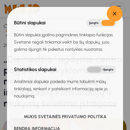
Būtini slapukai
Įjungta
Išjungta
Titulinis
Naujienos
„Diemedžio“ ugdymo centro pagalba mokykloms: nuo metodinės
Būtini slapukai įgalina pagrindines tinklapio funkcijas.
medžiagos iki individualių konsultacijų ir mokymų švietimo įstaigose
Svetainė negali tinkamai veikti be šių slapukų, juos
2024-06-14
Atnaujinimo data: 2024-06-14
galima išjungti tik pakeitus naršyklės nuostatas.
„Diemedžio“ ugdymo centro
pagalba mokykloms: nuo
Statistikos slapukai
Įjungta
Išjungta
metodinės medžiagos iki
Analitiniai slapukai padeda mums tobulinti mūsų
tinklalapį, renkant ir pateikiant informaciją apie jo
individualių konsultacijų ir
naudojimą.
mokymų švietimo įstaigose
MUKIS SVETAINĖS PRIVATUMO POLITIKA
BENDRA INFORMACIJA