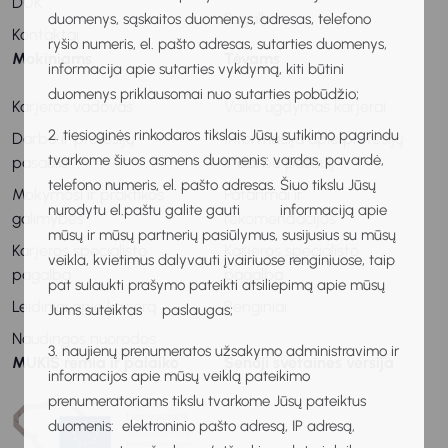
DUK
Pagalba
duomenys, sąskaitos duomenys, adresas, telefono
Kontaktai
ryšio numeris, el. pašto adresas, sutarties duomenys,
Mokiniams
Tėvams
informacija apie sutarties vykdymą, kiti būtini
duomenys priklausomai nuo sutarties pobūdžio;
Karjeros vadovas
Vaiko ugdymas karjerai
2. tiesioginės rinkodaros tikslais Jūsų sutikimo pagrindu
Darbo ir profesijų
Informacija apie profesijų
tvarkome šiuos asmens duomenis: vardas, pavardė,
pasaulis
ir darbo pasaulį
telefono numeris, el. pašto adresas. Šiuo tikslu Jūsų
Mokymosi ir praktikos
Patarimai ir
nurodytu el.paštu galite gauti informaciją apie
galimybės
rekomendacijos
mūsų ir mūsų partnerių pasiūlymus, susijusius su mūsų
Karjeros specialisto
Karjeros specialisto
veikla, kvietimus dalyvauti įvairiuose renginiuose, taip
pagalba
pagalba
pat sulaukti prašymo pateikti atsiliepimą apie mūsų
Leidiniai apie karjerą
Renginiai
Jums suteiktas paslaugas;
Naudingos nuorodos
3. naujienų prenumeratos užsakymo administravimo ir
MUKIS remia ir palaiko
Senoji svetainės versija
informacijos apie mūsų veiklą pateikimo
prenumeratoriams tikslu tvarkome Jūsų pateiktus
duomenis: elektroninio pašto adresą, IP adresą,