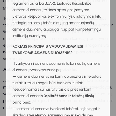
darbuotojai, tėvai prieš konsultacijas centro specialistams
reglamentas, arba BDAR), Lietuvos Respublikos
gali pateikti jiems aktualių klausimų.
asmens duomenų teisinės apsaugos įstatymo,
Lietuvos Respublikos elektroninių ryšių įstatymo ir kitų
Taip pat centras siūlo ir gali mokyklose vesti kvalifikacijos
tiesiogiai taikomų teisės aktų, reglamentuojančių
tobulinimo seminarus pedagogams, mokytojų padėjėjams ir
asmens duomenų apsaugą, taip pat kompetentingų
švietimo pagalbos specialistams apie įvairių elgesio ir
institucijų nurodymų.
emocijų sutrikimų atpažinimą, elgesio korekciją, pozityvaus
elgesio skatinimą ir kt. Visi mokymai švietimo įstaigoms yra
KOKIAIS PRINCIPAIS VADOVAUDAMIESI
nemokami, jau galima kreiptis į centrą ir planuoti rudens
TVARKOME ASMENS DUOMENIS?
seminarus.
Tvarkydami asmens duomenis laikomės šių asmens
Mobilioji komanda vyksta ir į mokyklas
duomenų tvarkymo principų:
— asmens duomenys renkami apibrėžtais ir teisėtais
„Diemedžio“ ugdymo centro specialistų komanda, sulaukusi
tikslais ir toliau negali būti tvarkomi tikslais,
mokyklų atstovų, švietimo pagalbos specialistų, savivaldybių
nesuderinamais su nustatytaisiais prieš renkant
vaiko gerovės komisijų, tėvų kreipimųsi, vyksta konsultuoti ir į
asmens duomenis (
apibrėžtumo ir teisėtų tikslų
pačias švietimo įstaigas, teikia rekomendacijas mokykloms ir
principas
);
mokinių tėvams.
— asmens duomenys tvarkomi teisėtai, sąžiningai ir
skaidriai (
teisėtumo, sąžiningumo ir skaidrumo