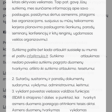
kitais aktyviais veiksmais. Taip pat, gavę Jūsų
parengia rekomendacijas raštu, kad keičiantis mokytojams
sutikimą, mes siunčiame informaciją apie savo
ar vaikui keičiant mokyklas, jos būtų nepamirštamos,
paslaugas, pasiūlymus skirtus asmenims, įstaigoms
perduodamos tiksliai ir išlaikomas ugdymo principų, metodų
bei organizacijoms, susijusius su mūsų teikiamomis
tęstinumas.
karjeros planavimo paslaugomis (konkursų, parodų,
Kitų nacionalinių centrų konsultacijos
seminarų, konferencijų ir kitų renginių, ugdomosios
veiklos organizavimu).
Primename, kad ir kiti nacionaliniai centrai teikia
konsultacijas švietimo įstaigoms, rengia seminarus,
Sutikimą galite bet kada atšaukti susisiekę su mumis
mokymus pedagogams, mokyklų administracijų atstovams,
el. paštu
info@mukis.lt
. Sutikimo atšaukimas
švietimo pagalbos specialistams, mokytojų padėjėjams.
nedaro poveikio sutikimu pagrįsto duomenų
tvarkymo, atlikto iki sutikimo atšaukimo, teisėtumui.
Lietuvos įtraukties švietime centras
konsultuoja apie
2. Sutarčių, susitarimų ir panašių dokumentų
mokymosi sutrikimus.
sudarymui, vykdymui, administravimui, keitimui;
Lietuvos aklųjų ir silpnaregių ugdymo centras
konsultuoja
3. vykdant pavestas viešosios valdžios funkcijas
apie regos sutrikimus turinčių vaikų ugdymą.
(BDAR 6 straipsnio 1 dalies e punktas), kai tvarkyti
asmens duomenis įpareigoja atitinkami teisės aktai.
Lietuvos aklųjų ir silpnaregių ugdymo centro Sutrikusios
Asmens duomenų tvarkymas vykdomas