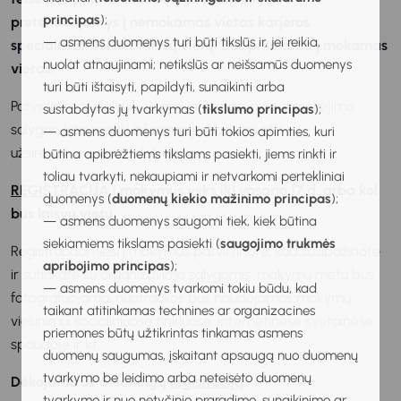
principas
);
pretenduojantys į nemokamas vietas karjeros
— asmens duomenys turi būti tikslūs ir, jei reikia,
specialistai. Jei liks laisvų vietų, bus priimama į mokamas
nuolat atnaujinami; netikslūs ar neišsamūs duomenys
vietas.
turi būti ištaisyti, papildyti, sunaikinti arba
Patvirtinimas dalyviu, išsami informacija apie mokėjimo
sustabdytas jų tvarkymas (
tikslumo principas
);
sąlygas, kita svarbi informacija bus atsiųsta
— asmens duomenys turi būti tokios apimties, kuri
užsiregistravusiems dalyviams.
būtina apibrėžtiems tikslams pasiekti, jiems rinkti ir
toliau tvarkyti, nekaupiami ir netvarkomi pertekliniai
REGISTRACIJA
į mokymus vyks iki vasario 17 d. arba kol
duomenys (
duomenų kiekio mažinimo principas
);
bus laisvų vietų.
— asmens duomenys saugomi tiek, kiek būtina
siekiamiems tikslams pasiekti (
saugojimo trukmės
Registruodamiesi į mokymus patvirtinate, kad susipažinote
apribojimo principas
);
ir sutinkate su organizavimo sąlygomis: mokymų metu bus
— asmens duomenys tvarkomi tokiu būdu, kad
fotografuojama, nuotraukos bus naudojamos mokymų
taikant atitinkamas technines ar organizacines
viešinimui socialiniuose tinkluose, internetinėse svetainėse,
priemones būtų užtikrintas tinkamas asmens
spaudoje ir kt.
duomenų saugumas, įskaitant apsaugą nuo duomenų
tvarkymo be leidimo arba neteisėto duomenų
Dėkojame už atsakingą
registraciją.
tvarkymo ir nuo netyčinio praradimo, sunaikinimo ar