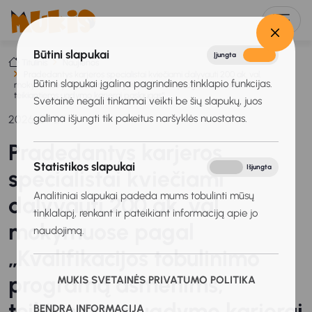
Būtini slapukai
Įjungta
Išjungta
Titulinis
Naujienos
Pradedantys karjeros specialistai kviečiami dalyvauti 200 ak. val.
Būtini slapukai įgalina pagrindines tinklapio funkcijas.
mokymuose pagal „Kvalifikacijos tobulinimo programą asmenims,
teikiantiems ugdymo karjerai paslaugas“
Svetainė negali tinkamai veikti be šių slapukų, juos
galima išjungti tik pakeitus naršyklės nuostatas.
2026-01-29
Pradedantys karjeros
Statistikos slapukai
Įjungta
Išjungta
specialistai kviečiami
Analitiniai slapukai padeda mums tobulinti mūsų
dalyvauti 200 ak. val.
tinklalapį, renkant ir pateikiant informaciją apie jo
mokymuose pagal
naudojimą.
„Kvalifikacijos tobulinimo
programą asmenims,
MUKIS SVETAINĖS PRIVATUMO POLITIKA
teikiantiems ugdymo karjerai
BENDRA INFORMACIJA