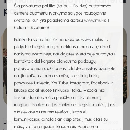
Šia privatumo politika (toliau – Politika) nustatomos
paslaugas“
asmens duomenų tvarkymo sąlygos naudojantis
svetaine, kuri yra pasiekiama adresu
www.mukis.lt
(toliau – Svetainė).
Politika taikoma, kai Jūs naudojatės
www.mukis.lt
,
pildydami registracijų ar apklausų formas, tęsdami
naršymą svetainėje, naudojatės svetainėje nurodytais
kontaktais dėl karjeros planavimo paslaugų,
pateikiate mums užklausas, pildote anketas, užsakote
naujienlaiškius, lankotės mūsų socialinių tinklų
paskyrose LinkedIn, YouTube, Instagram, Facebook ir
kituose socialiniuose tinkluose (toliau – socialiniai
tinklai), domitės mūsų pasiūlymais, kvietimais į
renginius, konferencijas, mokymus, registruojatės į juos,
susisiekiate su mumis telefonu, kitais el.
komunikacijos kanalais ar kreipiatės į mus kitais su
Lietuvos neformaliojo švietimo agentūra kviečia karjeros
mūsų veikla susijusiais klausimais. Papildoma
specialistus, teikiančius profesinio orientavimo paslaugas 1-