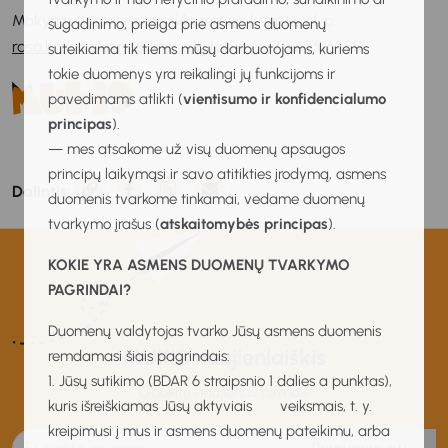
Mokymų organizavimo klausimais kreiptis el. p.
sugadinimo, prieiga prie asmens duomenų
rasa.krakauskiene@linesa.lt
, tel. nr. +370 655 63551.
suteikiama tik tiems mūsų darbuotojams, kuriems
tokie duomenys yra reikalingi jų funkcijoms ir
pavedimams atlikti (
vientisumo ir konfidencialumo
principas
).
— mes atsakome už visų duomenų apsaugos
principų laikymąsi ir savo atitikties įrodymą, asmens
Dalintis:
duomenis tvarkome tinkamai, vedame duomenų
tvarkymo įrašus (
atskaitomybės principas
).
KOKIE YRA ASMENS DUOMENŲ TVARKYMO
PAGRINDAI?
Duomenų valdytojas tvarko Jūsų asmens duomenis
MUKIS naujienlaiškis
remdamasi šiais pagrindais:
1. Jūsų sutikimo (BDAR 6 straipsnio 1 dalies a punktas),
Gaukite naujienas pirmas!
kuris išreiškiamas Jūsų aktyviais veiksmais, t. y.
kreipimusi į mus ir asmens duomenų pateikimu, arba