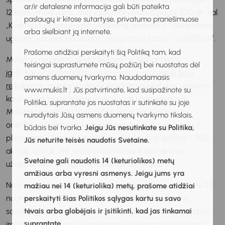
ar/ir detalesnė informacija gali būti pateikta
12 klasių mokiniams, dalyvauti mokymuose pagal 200 ak. val.
paslaugų ir kitose sutartyse, privatumo pranešimuose
„Kvalifikacijos tobulinimo programą asmenims, teikiantiems
arba skelbiant ją internete.
ugdymo karjerai paslaugas“, programos kodas - 213003537.
Prašome atidžiai perskaityti šią Politiką tam, kad
Mokymų programa skirta asmenims, siekiantiems
teisingai suprastumėte mūsų požiūrį bei nuostatas dėl
įgyti „
Karjeros specialistų išsilavinimo ir profesinių žinių
asmens duomenų tvarkymo. Naudodamasis
reikalavimų apraše
“ (toliau - Aprašas) nustatytas, ugdymo
www.mukis.lt . Jūs patvirtinate, kad susipažinote su
karjerai paslaugų teikimui reikalingas kompetencijas.
Politika, suprantate jos nuostatas ir sutinkate su joje
Mokymų programą sudaro trys moduliai: profesinio
nurodytais Jūsų asmens duomenų tvarkymo tikslais,
orientavimo sistema, karjeros kompetencijų ugdymas /
būdais bei tvarka.
Jeigu Jūs nesutinkate su Politika,
plėtojimas ir karjeros paslaugos. Programos apimtis - 200
Jūs neturite teisės naudotis Svetaine.
ak. val.: 120 ak. val. teorija (nuotoliniai ir kontaktiniai
Svetaine gali naudotis 14 (keturiolikos) metų
užsiėmimai) ir 80 savarankiško darbo ak. val.
amžiaus arba vyresni asmenys. Jeigu jums yra
Nuotoliniai užsiėmimai planuojami darbo dienomis: apie 23
mažiau nei 14 (keturiolika) metų, prašome atidžiai
nuotolinius užsiėmimus po 4-5 ak. val. (2-3 kartai per
perskaityti šias Politikos sąlygas kartu su savo
savaitę), preliminarus laikas 15.00-18.30 (užsiėmimų vaizdo
tėvais arba globėjais ir įsitikinti, kad jas tinkamai
suprantate.
įrašai nebus daromi); kontaktiniai užsiėmimai planuojami