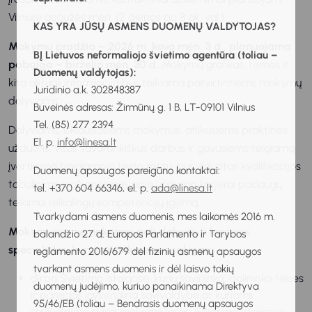
Vilniuje gegužės mėn. (2 dienos po 8 ak. val.).
KAS YRA JŪSŲ ASMENS DUOMENŲ VALDYTOJAS?
Mokymų pradžia – 2026 m. kovo mėn. 3 d., planuojama
BĮ Lietuvos neformaliojo švietimo agentūra (toliau –
pabaiga – birželio mėn. 30 d.
Mokymų grafikas, temos ir
Duomenų valdytojas):
kita aktuali informacija bus teikiama patvirtintiems mokymų
Juridinio a.k. 302848387
dalyviams.
Buveinės adresas: Žirmūnų g. 1 B, LT-09101 Vilnius
Tel. (85) 277 2394
Dalyviams, išklausiusiems mokymus, atlikusiems praktines
El. p.
info@linesa.lt
užduotis, visus savarankiškus darbus ir gavusiems teigiamą
įvertinimą baigiamojo testo metu, bus išduotas kvalifikacijos
Duomenų apsaugos pareigūno kontaktai:
tobulinimo pažymėjimas apie ugdymo karjerai paslaugų
tel. +370 604 66346, el. p.
ada@linesa.lt
teikimui reikalingų kompetencijų įgijimą.
Tvarkydami asmens duomenis, mes laikomės 2016 m.
Mokymuose
nemokamai
gali dalyvauti karjeros
balandžio 27 d. Europos Parlamento ir Tarybos
specialistai, kurie atitinka visas sąlygas:
reglamento 2016/679 dėl fizinių asmenų apsaugos
tvarkant asmens duomenis ir dėl laisvo tokių
dirba Švietimo įstaigose, kurių savininko, dalininko teises
duomenų judėjimo, kuriuo panaikinama Direktyva
ir pareigas įgyvendina savivaldybė ar kurioms
95/46/EB (toliau – Bendrasis duomenų apsaugos
savivaldybė skiria mokymo lėšas; Švietimo įstaigose,