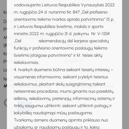
vadovaujantis Lietuvos Respublikos Vyriausybės 2022
Karjeros vadovas
Vaiko ugdymas karjerai
m. rugpjūčio 24 d. nutarimo Nr. 847 „Dėl profesinio
orientavimo teikimo tvarkos aprašo patvirtinimo“ 15 p.
Darbo ir profesijų
Informacija apie profesijų
ir Lietuvos Respublikos švietimo, mokslo ir sporto
pasaulis
ir darbo pasaulį
ministro 2022 m. rugpjūčio 31 d. įsakymu Nr. V-1334
Mokymosi ir praktikos
Patarimai ir
„Dėl rekomendacijų dėl karjeros specialistų
galimybės
rekomendacijos
funkcijų ir profesinio orientavimo paslaugų teikimo
Karjeros specialisto
Karjeros specialisto
švietimo įstaigose patvirtinimo“ ir kt. teisės aktų
pagalba
pagalba
reikalavimais;
Leidiniai apie karjerą
Renginiai
4. tvarkyti duomenis būtina siekiant teisėtų interesų –
visuomenės informavimo, siekiant įvykdyti teisinius
Naudingos nuorodos
reikalavimus, įskaitant skolų susigrąžinimą taikant
MUKIS remia ir palaiko
Senoji svetainės versija
neteismines procedūras, mums ginantis nuo pareikštų
ieškinių, reikalavimų, pretenzijų; informacinių sistemų ir
tinklų saugumui užtikrinti; siekiant užtikrinti patogų ir
kokybišką naudojimąsi mūsų paslaugomis;
Tvarkomų asmens duomenų apimtis priklauso nuo
užsakomų ar naudojamų paslaugų ir to, kokią