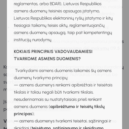
reglamentas, arba BDAR), Lietuvos Respublikos
išskyrus aukštąsias mokyklas, kuriose Švietimo, mokslo
asmens duomenų teisinės apsaugos įstatymo,
ir sporto ministerija įgyvendina savininko, dalininko
Lietuvos Respublikos elektroninių ryšių įstatymo ir kitų
teises ir pareigas;
tiesiogiai taikomų teisės aktų, reglamentuojančių
vadovaujantis Aprašu, privalo baigti 200 ak. val.
asmens duomenų apsaugą, taip pat kompetentingų
mokymus;
institucijų nurodymų.
iki vasario 17 d. pateikia mokymų organizatoriui įstaigos
vadovo patvirtintą
Įsipareigojimą dėl mokymų
(19.5
KOKIAIS PRINCIPAIS VADOVAUDAMIESI
KB
).
TVARKOME ASMENS DUOMENIS?
Karjeros specialistams, neatitinkantiems aukščiau išvardintų
Tvarkydami asmens duomenis laikomės šių asmens
sąlygų, mokymų kaina – 300 Eur. Nutraukus mokymus be
duomenų tvarkymo principų:
svarbios priežasties (ligos, artimojo netekties ir pan.),
— asmens duomenys renkami apibrėžtais ir teisėtais
mokestis nebus grąžinamas.
tikslais ir toliau negali būti tvarkomi tikslais,
nesuderinamais su nustatytaisiais prieš renkant
Įsipareigojimą dėl mokymų siųskite el.
asmens duomenis (
apibrėžtumo ir teisėtų tikslų
paštu
rasa.krakauskiene@linesa.lt
.
principas
);
Vietų skaičius mokymuose yra ribotas, todėl pirmumo
— asmens duomenys tvarkomi teisėtai, sąžiningai ir
skaidriai (
teisėtumo, sąžiningumo ir skaidrumo
teise bus priimami dirbantys su mokiniais ir