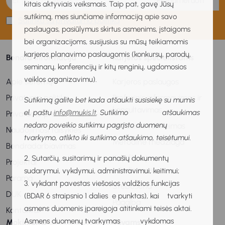
Prenumeruoti
kitais aktyviais veiksmais. Taip pat, gavę Jūsų
sutikimą, mes siunčiame informaciją apie savo
Sutinku su privatumo politika
paslaugas, pasiūlymus skirtus asmenims, įstaigoms
bei organizacijoms, susijusius su mūsų teikiamomis
karjeros planavimo paslaugomis (konkursų, parodų,
Bendra informacija
Karjeros specialistams
seminarų, konferencijų ir kitų renginių, ugdomosios
veiklos organizavimu).
Apie sistemą
Karjeros paslaugos
Privatumo politika
Profesinis informavimas ir
Sutikimą galite bet kada atšaukti susisiekę su mumis
konsultavimas
el. paštu
info@mukis.lt
. Sutikimo atšaukimas
Privatumo pranešimas
nedaro poveikio sutikimu pagrįsto duomenų
Profesinis veiklinimas
Naudojimosi taisyklės
tvarkymo, atlikto iki sutikimo atšaukimo, teisėtumui.
Metodinė medžiaga
Bendradarbiavimas
Kvalifikacijos
2. Sutarčių, susitarimų ir panašių dokumentų
Projektai
tobulinimas
sudarymui, vykdymui, administravimui, keitimui;
Parama
3. vykdant pavestas viešosios valdžios funkcijas
Stebėsena
DUK
(BDAR 6 straipsnio 1 dalies e punktas), kai tvarkyti
Pagalba
asmens duomenis įpareigoja atitinkami teisės aktai.
Kontaktai
Asmens duomenų tvarkymas vykdomas
Mokiniams
Tėvams