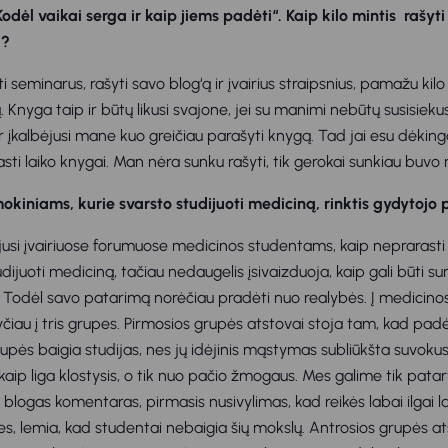
dėl vaikai serga ir kaip jiems padėti“. Kaip kilo mintis rašyti
i?
 seminarus, rašyti savo blog‘ą ir įvairius straipsnius, pamažu kilo
ą. Knyga taip ir būtų likusi svajone, jei su manimi nebūtų susisiekus
ir įkalbėjusi mane kuo greičiau parašyti knygą. Tad jai esu dėkin
rasti laiko knygai. Man nėra sunku rašyti, tik gerokai sunkiau buvo r
kiniams, kurie svarsto studijuoti mediciną, rinktis gydytojo 
jusi įvairiuose forumuose medicinos studentams, kaip neprarast
dijuoti mediciną, tačiau nedaugelis įsivaizduoja, kaip gali būti sun
 Todėl savo patarimą norėčiau pradėti nuo realybės. Į medicinos
yčiau į tris grupes. Pirmosios grupės atstovai stoja tam, kad pad
grupės baigia studijas, nes jų idėjinis mąstymas subliūkšta suvok
kaip liga klostysis, o tik nuo pačio žmogaus. Mes galime tik pata
logas komentaras, pirmasis nusivylimas, kad reikės labai ilgai lau
es, lemia, kad studentai nebaigia šių mokslų. Antrosios grupės at