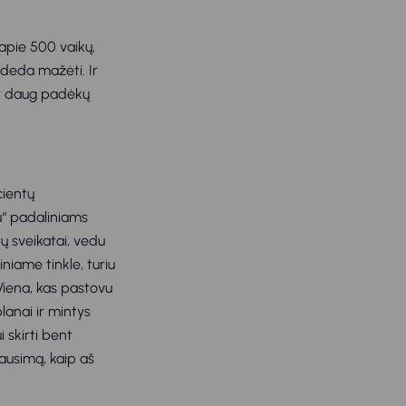
apie 500 vaikų,
adeda mažėti. Ir
Per daug padėkų
cientų
u“ padaliniams
kų sveikatai, vedu
niame tinkle, turiu
 Viena, kas pastovu
planai ir mintys
 skirti bent
lausimą, kaip aš