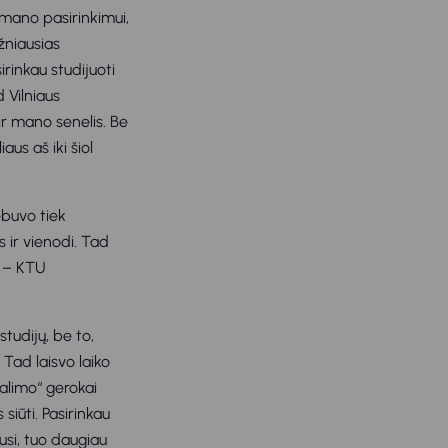
 mano pasirinkimui,
žniausias
rinkau studijuoti
 Vilniaus
 ir mano senelis. Be
aus aš iki šiol
ebuvo tiek
 ir vienodi. Tad
e – KTU
studijų, be to,
 Tad laisvo laiko
kalimo“ gerokai
siūti. Pasirinkau
usi, tuo daugiau