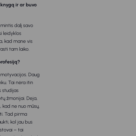
 knygą ir ar buvo
 mintis dalį savo
i leidyklos
ga, kad mane vis
asti tam laiko.
profesiją?
i motyvacijos. Daug
ku. Tai nėra itin
 studijas
ėtų žmonijai. Deja,
us, kad ne nuo mūsų,
rti. Tad pirma
kti, kol jau bus
stovai – tai