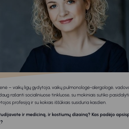
ienė – vaikų ligų gydytoja, vaikų pulmonologė-alergologė, vadova
aug rašanti socialiniuose tinkluose, su mokiniais sutiko pasidalyti
ojos profesiją ir su kokiais iššūkiais susiduria kasdien.
tudijavote ir mediciną, ir kostiumų dizainą? Kas padėjo apsisp
ą?