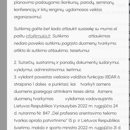
planavimo paslaugomis (konkursų, parodų, seminarų,
Parašėte knygą „Ko
konferencijų ir kitų renginių, ugdomosios veiklos
sunku tą padaryt
organizavimu).
Kadangi tenka vesti
Sutikimą galite bet kada atšaukti susisiekę su mumis el.
žinių sudėti į knyg
paštu
info@mukis.lt
. Sutikimo atšaukimas
„Sofoklis“ atstovė 
nedaro poveikio sutikimu pagrįsto duomenų tvarkymo,
ragino ir privertė 
atlikto iki sutikimo atšaukimo, teisėtumui.
Ką patartumėte mo
2. Sutarčių, susitarimų ir panašių dokumentų sudarymui,
vykdymui, administravimui, keitimui;
Esu ne kartą kalbė
3. vykdant pavestas viešosios valdžios funkcijas (BDAR 6
mokinių svajoja stu
straipsnio 1 dalies e punktas), kai tvarkyti asmens
lengva specialybė.
duomenis įpareigoja atitinkami teisės aktai. Asmens
stojančius suskirst
duomenų tvarkymas vykdomas vadovaujantis
itin mažai iš šios 
Lietuvos Respublikos Vyriausybės 2022 m. rugpjūčio 24
medikų, priklauso, 
d. nutarimo Nr. 847 „Dėl profesinio orientavimo teikimo
nesėkmė, pirmasis b
tvarkos aprašo patvirtinimo“ 15 p. ir Lietuvos Respublikos
leista gydyti žmon
švietimo, mokslo ir sporto ministro 2022 m. rugpjūčio 31 d.