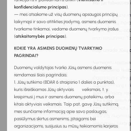
Kas jus labiausia
konfidencialumo principas
).
— mes atsakome už visų duomenų apsaugos principų
Labiausiai mane mo
laikymąsi ir savo atitikties įrodymą, asmens duomenis
būna sėkmių, būna 
tvarkome tinkamai, vedame duomenų tvarkymo įrašus
pakanka vieno ačiū,
(
atskaitomybės principas
).
man nepatinka. Ta
KOKIE YRA ASMENS DUOMENŲ TVARKYMO
Kaip atrodo Jūsų
PAGRINDAI?
Nemėgstu kasdienyb
Duomenų valdytojas tvarko Jūsų asmens duomenis
konsultavimo tiesi
remdamasi šiais pagrindais:
Klaipėdoje ir Vilni
1. Jūsų sutikimo (BDAR 6 straipsnio 1 dalies a punktas),
daug seminarų ir ti
kuris išreiškiamas Jūsų aktyviais veiksmais, t. y.
savo tinklalapį, ra
kreipimusi į mus ir asmens duomenų pateikimu, arba
– tai keltis anksti 
kitais aktyviais veiksmais. Taip pat, gavę Jūsų sutikimą,
ramiai susidėliotų
mes siunčiame informaciją apie savo paslaugas,
valandą. Auginu du 
pasiūlymus skirtus asmenims, įstaigoms bei
viską spėju, tikrai
organizacijoms, susijusius su mūsų teikiamomis karjeros