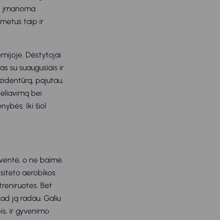
kad įmanoma
 metus taip ir
emijoje. Dėstytojai
s su suaugusiais ir
ezidentūrą, pajutau,
deliavimą bei
ybės. Iki šiol
šventė, o ne baimė.
rsiteto aerobikos
treniruotes. Bet
kad ją radau. Galiu
is, ir gyvenimo