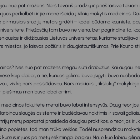
ojau nuo pat mažens. Nors tėvai iš pradžių ir prieštaravo tokiam
uos perkalbėti ir jie mane išleido į Vilnių mokytis medicinos. Da
o pirmaisiais studijų metais girdėti – kodėl būdama kauniete, pasi
niversitete. Priežasčių tam buvo ne viena, bet pagrindinė ta, kad
eniausias ir didžiausias Lietuvos universitetas, kuriame studijavo
s miestas, jo laisvas požiūris ir daugiatautiškumas. Prie Kauno stili
ainas? Nes nuo pat mažens mėgau siūti drabužius. Kai augau, n
ėse kaip dabar, o tie, kuriuos galima buvo įsigyti, buvo nuobodūs
vau, vis ką nors pasisiūdavau. Nors mokiausi „tiksliukų“ mokykloj
ir piešimas man buvo labai artimi.
jų medicinos fakultete metai buvo labai intensyvūs. Daug teorijos 
arbinau slaugės asistente ir budėdavau naktimis ir savaitgaliais.
 trijų metų paprastai prasideda daugiau praktikos, o teorijos ir „
vino popietės, tad man trūko veiklos. Todėl nusprendžiau mokytis 
s kursus ir juos po metų sėkmingai baigiau. Na, o kuo labiau gilina