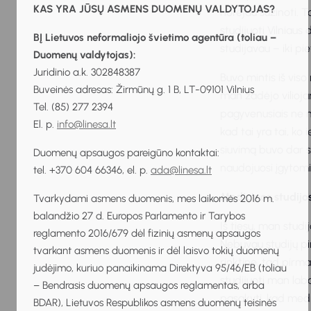
KAS YRA JŪSŲ ASMENS DUOMENŲ VALDYTOJAS?
norėjau sužinoti. T
studijuoti Vilniaus
BĮ Lietuvos neformaliojo švietimo agentūra (toliau –
studijavau – iki pi
Duomenų valdytojas):
Juridinio a.k. 302848387
Buvo mintis iš viso
Buveinės adresas: Žirmūnų g. 1 B, LT-09101 Vilnius
man žadėjo vilioja
Tel. (85) 277 2394
pagyvenusiais ne ma
El. p.
info@linesa.lt
kad tai yra tai, ko
siuvimą buvo dar s
Duomenų apsaugos pareigūno kontaktai:
naudojuosi įgytomi
tel. +370 604 66346, el. p.
ada@linesa.lt
Medicinos studijos
Tvarkydami asmens duomenis, mes laikomės 2016 m.
balandžio 27 d. Europos Parlamento ir Tarybos
Iš tiesų, man studi
reglamento 2016/679 dėl fizinių asmenų apsaugos
Nebuvau studijų pi
tvarkant asmens duomenis ir dėl laisvo tokių duomenų
rinktinę, tad pirm
judėjimo, kuriuo panaikinama Direktyva 95/46/EB (toliau
studijuoti man laba
– Bendrasis duomenų apsaugos reglamentas, arba
pasakyti, kad medic
BDAR), Lietuvos Respublikos asmens duomenų teisinės