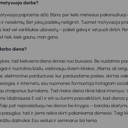
i motyvuoja darbe?
tyvuoja paprastas ačiū. Būna, per kelis mėnesius pakonsultuoji 
ir nesėkmių. Bet jokių padėkų neišgirsti. Tuomet motyvacija pr
 kad vėl varikliukas užsivestų – pakeli galvą ir vėl puoli dirbti. 
d tiek, kiek gaunu, man gana.
 darbo diena?
ės, tad kiekviena diena skiriasi nuo buvusios. Be nuolatinio pa
ogiai ir nuotoliniu būdu, vadovauju dviem klinikos „Mama, aš serg
uje, elektroninei parduotuvei, kur parduodame prekes, skirtas vai
esiogiai, ir internetu, esu nuomonės formuotoja Instagram sociali
šau straipsnius žurnalams. Tad mano diena tikrai labai intensyvi.
ryte (dažniausiai 5 val.) ir eiti su šunimi pasivaikščioti, kad dienos 
. Taip pat neįsivaizduoju nei dienos be knygos – bandau skaitymui
paauglius, tad ir jiems reikia skirti pakankamai dėmesio. Taigi k
 girdžiu dažnokai. Esu vedusi ir seminarus šia tema.