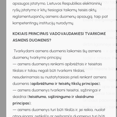
būdas. Manau taip 
apsaugos įstatymo, Lietuvos Respublikos elektroninių
neverta diskutuoti 
ryšių įstatymo ir kitų tiesiogiai taikomų teisės aktų,
reglamentuojančių asmens duomenų apsaugą, taip pat
Esate alergologė-
kompetentingų institucijų nurodymų.
Kai stojau į rezide
KOKIAIS PRINCIPAIS VADOVAUDAMIESI TVARKOME
labai įdomi. Speci
ASMENS DUOMENIS?
dirbti ligoninėje v
Tvarkydami asmens duomenis laikomės šių asmens
galimybes – ir ambu
duomenų tvarkymo principų:
todėl ir rinkausi. P
— asmens duomenys renkami apibrėžtais ir teisėtais
Kodėl tapote būte
tikslais ir toliau negali būti tvarkomi tikslais,
nesuderinamais su nustatytaisiais prieš renkant asmens
Kitaip turbūt neįsi
duomenis (
apibrėžtumo ir teisėtų tikslų principas
);
nori žinoti apie sav
— asmens duomenys tvarkomi teisėtai, sąžiningai ir
mano genai tokie,
skaidriai (
teisėtumo, sąžiningumo ir skaidrumo
amžiaus pacientais 
principas
);
lengvai randu bend
— asmens duomenys turi būti tikslūs ir, jei reikia, nuolat
atnaujinami; netikslūs ar neišsamūs duomenys turi būti