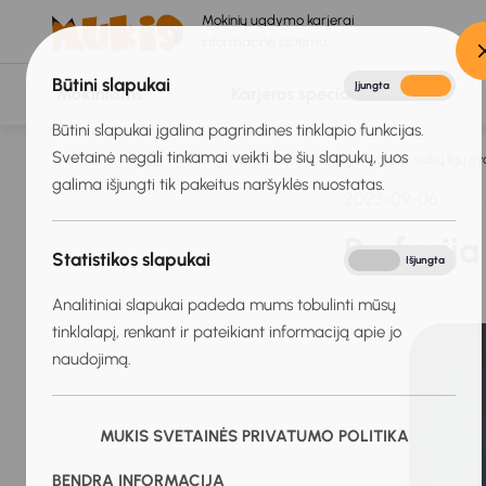
Mokinių ugdymo karjerai
informacinė sistema
Būtini slapukai
Įjungta
Išjungta
Mokiniams
Karjeros specialistams
Būtini slapukai įgalina pagrindines tinklapio funkcijas.
Svetainė negali tinkamai veikti be šių slapukų, juos
Titulinis
Naujienos
Profesija iš arčiau: vaikų ligų g
galima išjungti tik pakeitus naršyklės nuostatas.
2023-09-06
Profesija
Statistikos slapukai
Įjungta
Išjungta
Analitiniai slapukai padeda mums tobulinti mūsų
tinklalapį, renkant ir pateikiant informaciją apie jo
naudojimą.
MUKIS SVETAINĖS PRIVATUMO POLITIKA
BENDRA INFORMACIJA