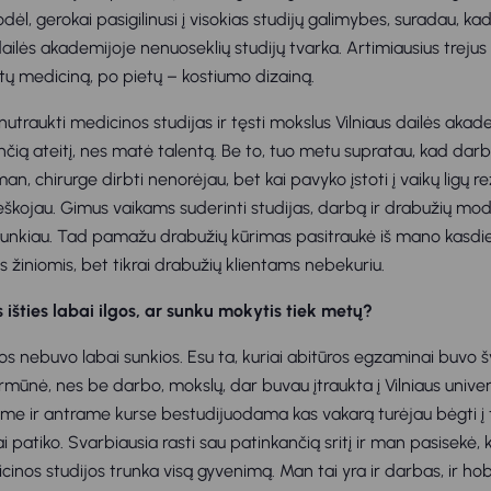
odėl, gerokai pasigilinusi į visokias studijų galimybes, suradau, 
 dailės akademijoje nenuoseklių studijų tvarka. Artimiausius trejus
etų mediciną, po pietų – kostiumo dizainą.
 nutraukti medicinos studijas ir tęsti mokslus Vilniaus dailės akad
nčią ateitį, nes matė talentą. Be to, tuo metu supratau, kad darba
n, chirurge dirbti nenorėjau, bet kai pavyko įstoti į vaikų ligų r
 ieškojau. Gimus vaikams suderinti studijas, darbą ir drabužių mo
unkiau. Tad pamažu drabužių kūrimas pasitraukė iš mano kasdien
s žiniomis, bet tikrai drabužių klientams nebekuriu.
 išties labai ilgos, ar sunku mokytis tiek metų?
jos nebuvo labai sunkios. Esu ta, kuriai abitūros egzaminai buvo 
rmūnė, nes be darbo, mokslų, dar buvau įtraukta į Vilniaus unive
ame ir antrame kurse bestudijuodama kas vakarą turėjau bėgti į 
i patiko. Svarbiausia rasti sau patinkančią sritį ir man pasisekė, 
inos studijos trunka visą gyvenimą. Man tai yra ir darbas, ir hob