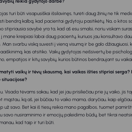
avybių reikia gydytojo darbe?
as turi būti visapusiškai išsilavinęs, turėti daug žinių ne tik medic
ti bendrą kalbą, kad pacientai gydytoju pasitikėtų. Na, o kitos s
o stipriausia savybė yra ta, kad aš esu smalsi, noriu viskam surast
 į mane kreipiasi labai daug pacientų, kuriuos jau konsultavo dau
 Man svarbu viską suvesti į vieną visumą ir be galo džiaugiuosi, 
aaiškinimą, kas atsitiko. Vaikų gydytojas neišsivertų be psichologi
, empatijos ir kitų savybių, kurios būtinos bendraujant su vaikai
atyti vaikų ir tėvų skausmą, kai vaikas išties stipriai serga
e situacijose?
. Visada tėvams sakau, kad jei jau prisiliečiau prie jų vaiko, jis
 mąstau, ką aš, jei būčiau to vaiko mama, daryčiau, kaip elgčiau
aip už savo. Bet kai iš tiesų reikia mano pagalbos, tuomet pamirš
uriu savo nusiraminimo ir emocijų paleidimo būdų, bet tikrai neatsi
manau, kad taip ir turi būti.