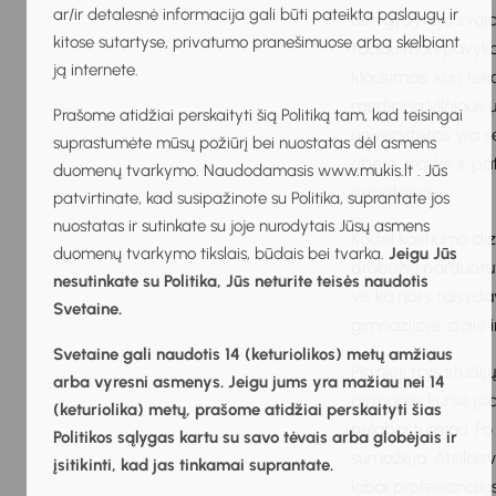
ar/ir detalesnė informacija gali būti pateikta paslaugų ir
Būti gydytoja svaj
kitose sutartyse, privatumo pranešimuose arba skelbiant
tačiau man pavyko j
ją internete.
klausimas, kurį tek
mediciną Vilniaus u
Prašome atidžiai perskaityti šią Politiką tam, kad teisingai
universitetas yra s
suprastumėte mūsų požiūrį bei nuostatas dėl asmens
abejo, traukė ir pat
duomenų tvarkymo. Naudodamasis www.mukis.lt . Jūs
nepritapau.
patvirtinate, kad susipažinote su Politika, suprantate jos
nuostatas ir sutinkate su joje nurodytais Jūsų asmens
Kodėl kostiumo diz
duomenų tvarkymo tikslais, būdais bei tvarka.
Jeigu Jūs
drabužių parduotuv
nesutinkate su Politika, Jūs neturite teisės naudotis
vis ką nors taisyda
Svetaine.
gimnazijoje, dailė 
Svetaine gali naudotis 14 (keturiolikos) metų amžiaus
Pirmieji trys studi
arba vyresni asmenys. Jeigu jums yra mažiau nei 14
pirmame kurse įsid
(keturiolika) metų, prašome atidžiai perskaityti šias
nelabai turėjau. Po
Politikos sąlygas kartu su savo tėvais arba globėjais ir
sumažėja. Atsilais
įsitikinti, kad jas tinkamai suprantate.
labai profesionaliu