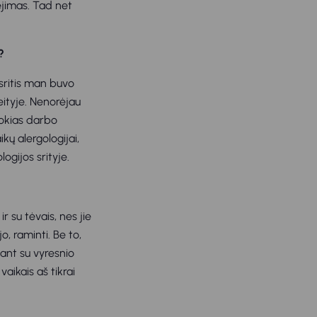
ėjimas. Tad net
?
 sritis man buvo
eityje. Nenorėjau
sokias darbo
kų alergologijai,
logijos srityje.
r su tėvais, nes jie
o, raminti. Be to,
ant su vyresnio
aikais aš tikrai