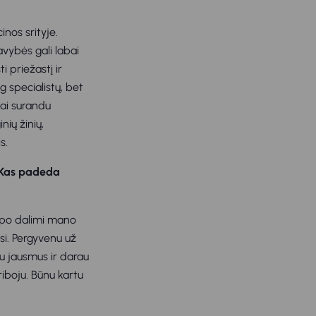
inos srityje.
avybės gali labai
i priežastį ir
g specialistų, bet
kai surandu
nių žinių,
s.
? Kas padeda
 tapo dalimi mano
si. Pergyvenu už
tu jausmus ir darau
riboju. Būnu kartu