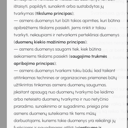
Kokių asmeninių s
ištaisyti, papildyti, sunaikinti arba sustabdytas jų
Svarbiausia, gydytoj
tvarkymas (
tikslumo principas
);
Svarbu pirma suras
— asmens duomenys turi būti tokios apimties, kuri būtina
apibrėžtiems tikslams pasiekti, jiems rinkti ir toliau
skirtis. Manau, man
tvarkyti, nekaupiami ir netvarkomi pertekliniai duomenys
paaiškinimą. Todėl
(
duomenų kiekio mažinimo principas
);
priežasties nerado.
— asmens duomenys saugomi tiek, kiek būtina
priežastį ar bent p
siekiamiems tikslams pasiekti (
saugojimo trukmės
kantrybės, švelnumo
apribojimo principas
);
Ar nebūna sunku m
— asmens duomenys tvarkomi tokiu būdu, kad taikant
atsiriboti sunkios
atitinkamas technines ar organizacines priemones būtų
užtikrintas tinkamas asmens duomenų saugumas,
Be abejo, kad sunku
įskaitant apsaugą nuo duomenų tvarkymo be leidimo
gyvenimo. Visuomet
arba neteisėto duomenų tvarkymo ir nuo netyčinio
kiekvieną vaiką, k
praradimo, sunaikinimo ar sugadinimo, prieiga prie
viską, ką reikia. T
asmens duomenų suteikiama tik tiems mūsų
su visa šeima, nes 
darbuotojams, kuriems tokie duomenys yra reikalingi jų
funkcijoms ir pavedimams atlikti (
vientisumo ir