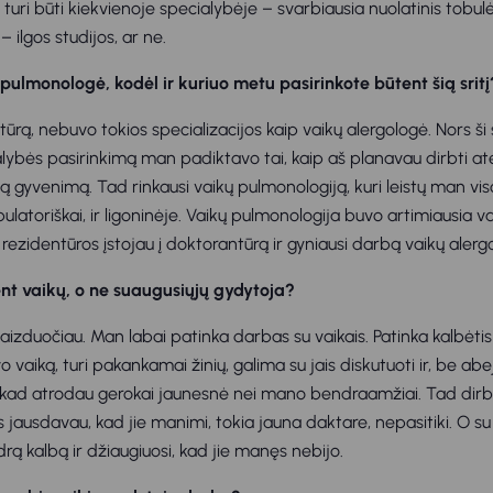
turi būti kiekvienoje specialybėje – svarbiausia nuolatinis tobul
– ilgos studijos, ar ne.
pulmonologė, kodėl ir kuriuo metu pasirinkote būtent šią sritį
ntūrą, nebuvo tokios specializacijos kaip vaikų alergologė. Nors ši
alybės pasirinkimą man padiktavo tai, kaip aš planavau dirbti at
isą gyvenimą. Tad rinkausi vaikų pulmonologiją, kuri leistų man vi
latoriškai, ir ligoninėje. Vaikų pulmonologija buvo artimiausia vai
o rezidentūros įstojau į doktorantūrą ir gyniausi darbą vaikų alergo
nt vaikų, o ne suaugusiųjų gydytoja?
vaizduočiau. Man labai patinka darbas su vaikais. Patinka kalbėtis i
o vaiką, turi pakankamai žinių, galima su jais diskutuoti ir, be abej
 kad atrodau gerokai jaunesnė nei mano bendraamžiai. Tad dirb
jausdavau, kad jie manimi, tokia jauna daktare, nepasitiki. O su v
rą kalbą ir džiaugiuosi, kad jie manęs nebijo.