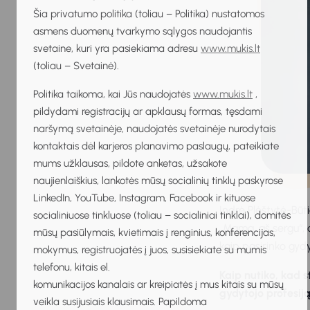
Šia privatumo politika (toliau – Politika) nustatomos
asmens duomenų tvarkymo sąlygos naudojantis
svetaine, kuri yra pasiekiama adresu
www.mukis.lt
(toliau – Svetainė).
Politika taikoma, kai Jūs naudojatės
www.mukis.lt
,
pildydami registracijų ar apklausų formas, tęsdami
naršymą svetainėje, naudojatės svetainėje nurodytais
kontaktais dėl karjeros planavimo paslaugų, pateikiate
mums užklausas, pildote anketas, užsakote
naujienlaiškius, lankotės mūsų socialinių tinklų paskyrose
LinkedIn, YouTube, Instagram, Facebook ir kituose
Indrė Plėštytė-Būt
socialiniuose tinkluose (toliau – socialiniai tinklai), domitės
„Mama, aš sergu“, d
mūsų pasiūlymais, kvietimais į renginius, konferencijas,
kaip pasirinko gydyt
mokymus, registruojatės į juos, susisiekiate su mumis
telefonu, kitais el.
Kaip nutiko, kad s
komunikacijos kanalais ar kreipiatės į mus kitais su mūsų
gydytojo profesij
veikla susijusiais klausimais. Papildoma