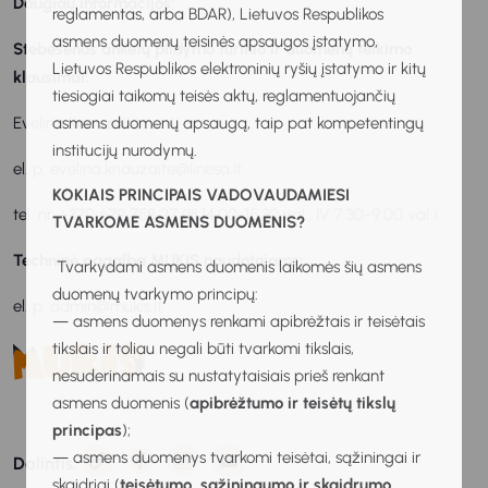
Daugiau informacijos:
reglamentas, arba BDAR), Lietuvos Respublikos
asmens duomenų teisinės apsaugos įstatymo,
Stebėsenos anketų pildymo turinio ir duomenų teikimo
Lietuvos Respublikos elektroninių ryšių įstatymo ir kitų
klausimai:
tiesiogiai taikomų teisės aktų, reglamentuojančių
Evelina Kriauzaitė
asmens duomenų apsaugą, taip pat kompetentingų
institucijų nurodymų.
el. p. evelina.kriauzaite@linesa.lt
KOKIAIS PRINCIPAIS VADOVAUDAMIESI
tel. nr. +370 679 758 27 (III 14.00-15.30 val.; IV 7.30-9.00 val.)
TVARKOME ASMENS DUOMENIS?
Techninė pagalba MUKIS naudotojams:
Tvarkydami asmens duomenis laikomės šių asmens
duomenų tvarkymo principų:
el. p. admin@mukis.lt
— asmens duomenys renkami apibrėžtais ir teisėtais
tikslais ir toliau negali būti tvarkomi tikslais,
nesuderinamais su nustatytaisiais prieš renkant
asmens duomenis (
apibrėžtumo ir teisėtų tikslų
principas
);
— asmens duomenys tvarkomi teisėtai, sąžiningai ir
Dalintis:
skaidriai (
teisėtumo, sąžiningumo ir skaidrumo