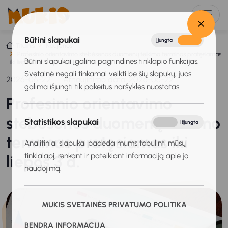
Būtini slapukai
Įjungta
Išjungta
Titulinis
Naujienos
Profesinio orientavimo stebėsenos duomenų teikimo terminas pratęsiamas
Būtini slapukai įgalina pagrindines tinklapio funkcijas.
iki liepos 3 d.
Svetainė negali tinkamai veikti be šių slapukų, juos
2026-06-22
Atnaujinimo data: 2026-06-22
galima išjungti tik pakeitus naršyklės nuostatas.
Profesinio orientavimo
stebėsenos duomenų teikimo
Statistikos slapukai
Įjungta
Išjungta
terminas pratęsiamas iki
Analitiniai slapukai padeda mums tobulinti mūsų
tinklalapį, renkant ir pateikiant informaciją apie jo
liepos 3 d.
naudojimą.
MUKIS SVETAINĖS PRIVATUMO POLITIKA
BENDRA INFORMACIJA