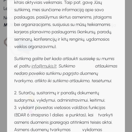
kitais aktyviais veiksmais. Taip pat, gavę Jūsų
Leidiniai apie karjerą
Renginiai
sutikimą, mes siunčiame informaciją apie savo
paslaugas, pasiūlymus skirtus asmenims, įstaigoms
Naudingos nuorodos
bei organizacijoms, susijusius su mūsų teikiamomis
MUKIS remia ir palaiko
Senoji svetainės versija
karjeros planavimo paslaugomis (konkursų, parodų,
seminarų, konferencijų ir kitų renginių, ugdomosios
veiklos organizavimu).
Sutikimą galite bet kada atšaukti susisiekę su mumis
el. paštu
info@mukis.lt
. Sutikimo atšaukimas
nedaro poveikio sutikimu pagrįsto duomenų
tvarkymo, atlikto iki sutikimo atšaukimo, teisėtumui.
2. Sutarčių, susitarimų ir panašių dokumentų
sudarymui, vykdymui, administravimui, keitimui;
3. vykdant pavestas viešosios valdžios funkcijas
(BDAR 6 straipsnio 1 dalies e punktas), kai tvarkyti
asmens duomenis įpareigoja atitinkami teisės aktai.
Asmens duomenų tvarkymas vykdomas