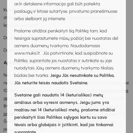
ar/ir detalesnė informacija gali būti pateikta
Kviečiame visas švietimo įstaigas būti aktyviomis pildant
paslaugų ir kitose sutartyse, privatumo pranešimuose
stebėsenos anketas ir prisidėti prie profesinio orientavimo
arba skelbiant ją internete.
kokybės gerinimo.
Prašome atidžiai perskaityti šią Politiką tam, kad
Duomenų teikimo instrukcija
ČIA
.
teisingai suprastumėte mūsų požiūrį bei nuostatas dėl
asmens duomenų tvarkymo. Naudodamasis
Dažniausiai užduodami klausimai apie stebėseną
ČIA
.
www.mukis.lt . Jūs patvirtinate, kad susipažinote su
Politika, suprantate jos nuostatas ir sutinkate su joje
Apie profesinio orientavimo stebėsenos pertvarką
nurodytais Jūsų asmens duomenų tvarkymo tikslais,
Nacionalinę profesinio orientavimo stebėseną Lietuvos
būdais bei tvarka.
Jeigu Jūs nesutinkate su Politika,
neformaliojo švietimo agentūra (LINEŠA) įgyvendina daugiau nei
Jūs neturite teisės naudotis Svetaine.
10 metų, vadovaudamasi „
Profesinio orientavimo teikimo tvarkos
Svetaine gali naudotis 14 (keturiolikos) metų
aprašu
“ (LR Vyriausybės 2022 m. rugpjūčio 24 d. nutarimas Nr.
amžiaus arba vyresni asmenys. Jeigu jums yra
847) ir „
Rekomendacijomis dėl karjeros specialistų funkcijų ir
mažiau nei 14 (keturiolika) metų, prašome atidžiai
profesinio orientavimo paslaugų teikimo švietimo įstaigose
“ (LR
perskaityti šias Politikos sąlygas kartu su savo
Švietimo, mokslo ir sporto ministro 2022 m. rugpjūčio 31 d.
tėvais arba globėjais ir įsitikinti, kad jas tinkamai
įsakymas Nr. V-1334).
suprantate.