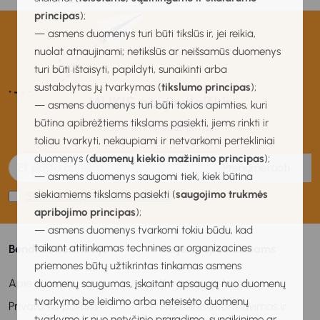
principas
);
— asmens duomenys turi būti tikslūs ir, jei reikia,
nuolat atnaujinami; netikslūs ar neišsamūs duomenys
turi būti ištaisyti, papildyti, sunaikinti arba
sustabdytas jų tvarkymas (
tikslumo principas
);
MUKIS naujienlaiškis
— asmens duomenys turi būti tokios apimties, kuri
būtina apibrėžtiems tikslams pasiekti, jiems rinkti ir
Gaukite naujienas pirmas!
toliau tvarkyti, nekaupiami ir netvarkomi pertekliniai
duomenys (
duomenų kiekio mažinimo principas
);
Prenumeruoti
— asmens duomenys saugomi tiek, kiek būtina
siekiamiems tikslams pasiekti (
saugojimo trukmės
Sutinku su privatumo politika
apribojimo principas
);
— asmens duomenys tvarkomi tokiu būdu, kad
taikant atitinkamas technines ar organizacines
Bendra informacija
Karjeros specialistams
priemones būtų užtikrintas tinkamas asmens
Apie sistemą
Karjeros paslaugos
duomenų saugumas, įskaitant apsaugą nuo duomenų
tvarkymo be leidimo arba neteisėto duomenų
Privatumo politika
Profesinis informavimas ir
tvarkymo ir nuo netyčinio praradimo, sunaikinimo ar