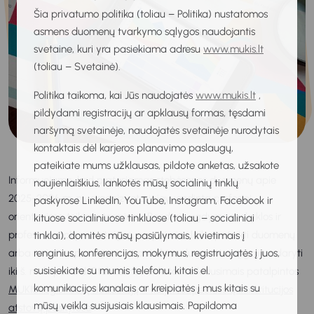
Šia privatumo politika (toliau – Politika) nustatomos
asmens duomenų tvarkymo sąlygos naudojantis
svetaine, kuri yra pasiekiama adresu
www.mukis.lt
(toliau – Svetainė).
Politika taikoma, kai Jūs naudojatės
www.mukis.lt
,
pildydami registracijų ar apklausų formas, tęsdami
naršymą svetainėje, naudojatės svetainėje nurodytais
kontaktais dėl karjeros planavimo paslaugų,
pateikiate mums užklausas, pildote anketas, užsakote
Informuojame, kad pratęsiamas stebėsenos duomenų apie
naujienlaiškius, lankotės mūsų socialinių tinklų
2025-2026 m. m. organizuotą ir įgyvendintą profesinį
paskyrose LinkedIn, YouTube, Instagram, Facebook ir
orientavimą teikimo terminas. Bendrojo ugdymo mokyklos ir
kituose socialiniuose tinkluose (toliau – socialiniai
profesinio mokymo įstaigos, nespėjusios laiku pateikti duomenų
tinklai), domitės mūsų pasiūlymais, kvietimais į
arba turinčios poreikį taisyti pateiktus duomenis, tą gali padaryti
renginius, konferencijas, mokymus, registruojatės į juos,
susisiekiate su mumis telefonu, kitais el.
iki š. m. liepos 3 d. Stebėsenos anketos su klausimais patalpintos
komunikacijos kanalais ar kreipiatės į mus kitais su
MUKIS registruotų naudotojų – karjeros specialistų ir institucijos
mūsų veikla susijusiais klausimais. Papildoma
atstovų paskyrose
.