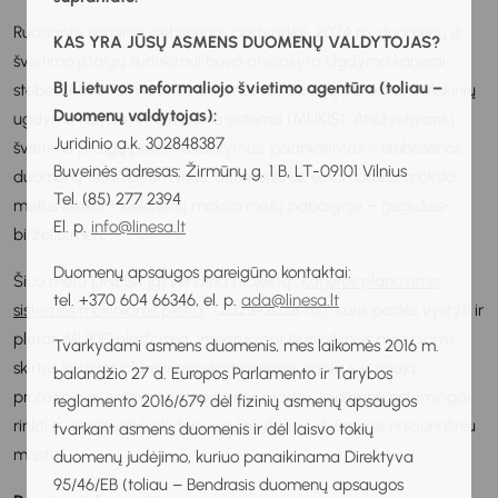
Ruošiantis esminei stebėsenos pertvarkai, 2024 m. duomenų iš
KAS YRA JŪSŲ ASMENS DUOMENŲ VALDYTOJAS?
švietimo įstaigų surinkimui buvo atsisakyta Ugdymo karjerai
BĮ Lietuvos neformaliojo švietimo agentūra (toliau –
stebėsenos informacinės sistemos (UKSIS), ją pakeičiant Mokinių
Duomenų valdytojas):
ugdymo karjerai informacinė sistema (MUKIS). Atsižvelgiant į
Juridinio a.k. 302848387
švietimo įstaigų pateiktus siūlymus, paankstintas ir stebėsenos
Buveinės adresas: Žirmūnų g. 1 B, LT-09101 Vilnius
duomenų teikimo terminas, duomenis už einamuosius mokslo
Tel. (85) 277 2394
metus renkant kiekvienų mokslo metų pabaigoje – gegužės-
El. p.
info@linesa.lt
birželio mėn.
Duomenų apsaugos pareigūno kontaktai:
Šiuo metu LINEŠA įgyvendina projektą „
Karjeros planavimo
tel. +370 604 66346, el. p.
ada@linesa.lt
sistemos mokiniams plėtra
” (2025-2028 m.), kuris padės vystyti ir
plėtoti MUKIS platformą, integruojant šiuolaikinius mokiniams
Tvarkydami asmens duomenis, mes laikomės 2016 m.
skirtus karjeros planavimo skaitmeninius įrankius ir naują
balandžio 27 d. Europos Parlamento ir Tarybos
profesinio orientavimo stebėsenos modelį, leidžiantį sistemingai
reglamento 2016/679 dėl fizinių asmenų apsaugos
rinkti ir analizuoti kiekybinius ir kokybinius duomenis nacionaliniu
tvarkant asmens duomenis ir dėl laisvo tokių
mastu.
duomenų judėjimo, kuriuo panaikinama Direktyva
95/46/EB (toliau – Bendrasis duomenų apsaugos