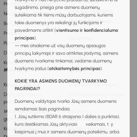
konsultavimas
Privatumo pranešimas
sugadinimo, prieiga prie asmens duomenų
Profesinis veiklinimas
Naudojimosi taisyklės
suteikiama tik tiems mūsų darbuotojams, kuriems
Metodinė medžiaga
tokie duomenys yra reikalingi jų funkcijoms ir
Bendradarbiavimas
pavedimams atlikti (
vientisumo ir konfidencialumo
Kvalifikacijos
Projektai
tobulinimas
principas
).
Parama
— mes atsakome už visų duomenų apsaugos
Stebėsena
DUK
principų laikymąsi ir savo atitikties įrodymą, asmens
Pagalba
duomenis tvarkome tinkamai, vedame duomenų
Kontaktai
tvarkymo įrašus (
atskaitomybės principas
).
Mokiniams
Tėvams
KOKIE YRA ASMENS DUOMENŲ TVARKYMO
Karjeros vadovas
Vaiko ugdymas karjerai
PAGRINDAI?
Darbo ir profesijų
Informacija apie profesijų
Duomenų valdytojas tvarko Jūsų asmens duomenis
pasaulis
ir darbo pasaulį
remdamasi šiais pagrindais:
Mokymosi ir praktikos
Patarimai ir
1. Jūsų sutikimo (BDAR 6 straipsnio 1 dalies a punktas),
galimybės
rekomendacijos
kuris išreiškiamas Jūsų aktyviais veiksmais, t. y.
Karjeros specialisto
Karjeros specialisto
kreipimusi į mus ir asmens duomenų pateikimu, arba
pagalba
pagalba