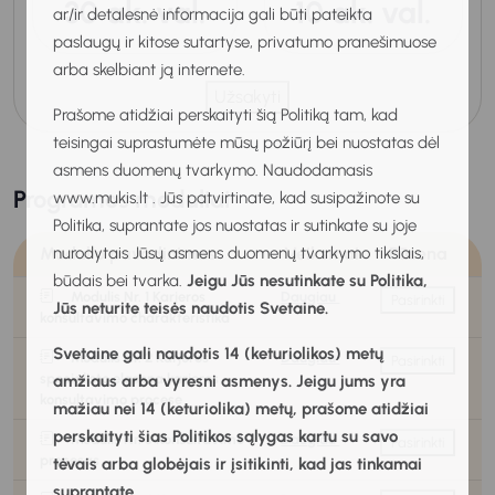
30 ak. val.
10 ak. val.
ar/ir detalesnė informacija gali būti pateikta
paslaugų ir kitose sutartyse, privatumo pranešimuose
arba skelbiant ją internete.
Užsakyti
Prašome atidžiai perskaityti šią Politiką tam, kad
teisingai suprastumėte mūsų požiūrį bei nuostatas dėl
asmens duomenų tvarkymo. Naudodamasis
Programos moduliai
www.mukis.lt . Jūs patvirtinate, kad susipažinote su
Politika, suprantate jos nuostatas ir sutinkate su joje
Modulio pavadinimas
Veiksmai
Būsena
nurodytais Jūsų asmens duomenų tvarkymo tikslais,
būdais bei tvarka.
Jeigu Jūs nesutinkate su Politika,
Modulis Nr. 1 Karjeros
Daugiau
Pasirinkti
Jūs neturite teisės naudotis Svetaine.
konsultavimo charakteristika
Svetaine gali naudotis 14 (keturiolikos) metų
Modulis Nr. 2 Karjeros
Daugiau
Pasirinkti
specialisto elgsena karjeros
amžiaus arba vyresni asmenys. Jeigu jums yra
konsultavimo procese
mažiau nei 14 (keturiolika) metų, prašome atidžiai
perskaityti šias Politikos sąlygas kartu su savo
Modulis Nr. 3 Konsultavimo
Daugiau
Pasirinkti
procesas
tėvais arba globėjais ir įsitikinti, kad jas tinkamai
suprantate.