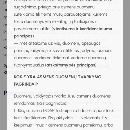
įstaigų karjeros specialistams, bendrojo ugdymo mokytojams,
sugadinimo, prieiga prie asmens duomenų
profesijų mokytojams, klasių auklėtojams/ vadovams, pagalbos
suteikiama tik tiems mūsų darbuotojams, kuriems
mokiniui specialistams (socialiniams pedagogams,
tokie duomenys yra reikalingi jų funkcijoms ir
psichologams), vaikų neformaliojo švietimo pedagogams.
pavedimams atlikti (
vientisumo ir konfidencialumo
Programos dalyviai susipažins su karjeros paslaugų formomis,
principas
).
esminiais konsultavimo principais, įgis praktinių karjeros
— mes atsakome už visų duomenų apsaugos
konsultavimo įgūdžių, gebės identifikuoti tipines karjeros
principų laikymąsi ir savo atitikties įrodymą, asmens
konsultavimo problemas, išmoks jų įveikos būdų.
duomenis tvarkome tinkamai, vedame duomenų
tvarkymo įrašus (
atskaitomybės principas
).
Programos tikslas – tobulinti programos dalyvių
konsultavimo karjerai kompetencijas.
KOKIE YRA ASMENS DUOMENŲ TVARKYMO
PAGRINDAI?
Programos uždaviniai
Duomenų valdytojas tvarko Jūsų asmens duomenis
Suteikti žinių apie karjeros konsultavimo paslaugų
remdamasi šiais pagrindais:
organizavimą, procesus, tipines problemas ir jų įveikos
1. Jūsų sutikimo (BDAR 6 straipsnio 1 dalies a punktas),
būdus bei formuoti šiuolaikinio konsultavimo karjerai
kuris išreiškiamas Jūsų aktyviais veiksmais, t. y.
sampratą.
kreipimusi į mus ir asmens duomenų pateikimu, arba