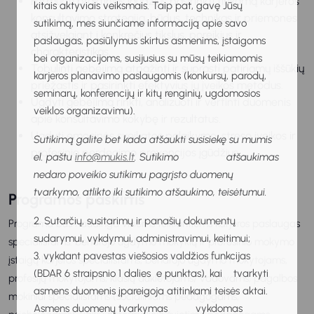
Formuoti praktinius įgūdžius pasirinkti tinkamą karjeros
kitais aktyviais veiksmais. Taip pat, gavę Jūsų
konsultavimo strategiją, būdus, technikas ir priemones
sutikimą, mes siunčiame informaciją apie savo
atsižvelgiant į konkrečius tikslus, poreikius ir
paslaugas, pasiūlymus skirtus asmenims, įstaigoms
charakteristikas.
bei organizacijoms, susijusius su mūsų teikiamomis
Tobulinti gebėjimą atpažinti ir suprasti patiriamų iššūkių
karjeros planavimo paslaugomis (konkursų, parodų,
priežastis ir pasirinkti efektyvius jų įveikos metodus.
seminarų, konferencijų ir kitų renginių, ugdomosios
Ugdyti gebėjimą rinkti, analizuoti ir vertinti duomenis
veiklos organizavimu).
apie konsultavimo kokybę ir rezultatus.
Ugdyti emocinės sveikatos palaikymo, streso įveikos ir
Sutikimą galite bet kada atšaukti susisiekę su mumis
profesinio perdegimo prevencijos įgūdžius.
el. paštu
info@mukis.lt
. Sutikimo atšaukimas
nedaro poveikio sutikimu pagrįsto duomenų
tvarkymo, atlikto iki sutikimo atšaukimo, teisėtumui.
Programos paskirtis
2. Sutarčių, susitarimų ir panašių dokumentų
Programa bus naudinga visiems teikiantiems karjeros paslaugas
sudarymui, vykdymui, administravimui, keitimui;
specialistams: bendrojo ugdymo mokyklų ir profesinio mokymo
3. vykdant pavestas viešosios valdžios funkcijas
įstaigų karjeros specialistams, bendrojo ugdymo mokytojams,
(BDAR 6 straipsnio 1 dalies e punktas), kai tvarkyti
profesijų mokytojams, klasių auklėtojams/ vadovams, pagalbos
asmens duomenis įpareigoja atitinkami teisės aktai.
mokiniui specialistams (socialiniams pedagogams,
Asmens duomenų tvarkymas vykdomas