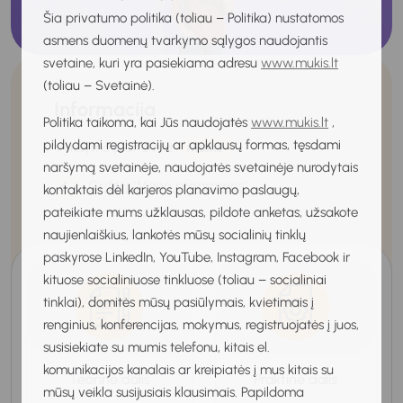
Šia privatumo politika (toliau – Politika) nustatomos
asmens duomenų tvarkymo sąlygos naudojantis
svetaine, kuri yra pasiekiama adresu
www.mukis.lt
(toliau – Svetainė).
Informacija
Politika taikoma, kai Jūs naudojatės
www.mukis.lt
,
pildydami registracijų ar apklausų formas, tęsdami
Vykdymo platforma:
Mukis
naršymą svetainėje, naudojatės svetainėje nurodytais
Grįžti į "Mano programos"
kontaktais dėl karjeros planavimo paslaugų,
pateikiate mums užklausas, pildote anketas, užsakote
naujienlaiškius, lankotės mūsų socialinių tinklų
paskyrose LinkedIn, YouTube, Instagram, Facebook ir
kituose socialiniuose tinkluose (toliau – socialiniai
tinklai), domitės mūsų pasiūlymais, kvietimais į
renginius, konferencijas, mokymus, registruojatės į juos,
susisiekiate su mumis telefonu, kitais el.
komunikacijos kanalais ar kreipiatės į mus kitais su
Teorinė dalis
Praktinė dalis
mūsų veikla susijusiais klausimais. Papildoma