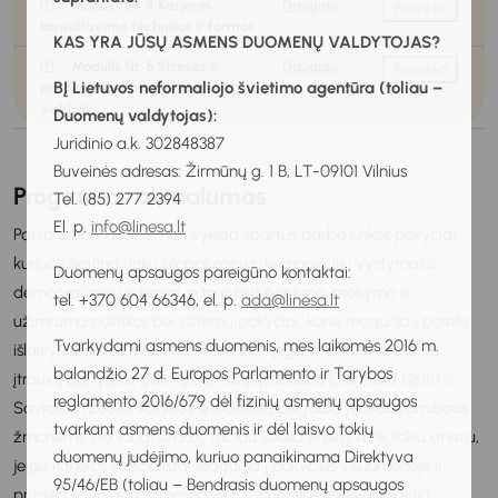
Modulis Nr. 4 Karjeros
Daugiau
Pasirinkti
konsultavimo technikos ir formos
KAS YRA JŪSŲ ASMENS DUOMENŲ VALDYTOJAS?
Modulis Nr. 5 Stresas ir
Daugiau
Pasirinkti
BĮ Lietuvos neformaliojo švietimo agentūra (toliau –
perdegimas karjeros specialisto
veikloje
Duomenų valdytojas):
Juridinio a.k. 302848387
Buveinės adresas: Žirmūnų g. 1 B, LT-09101 Vilnius
Programos aktualumas
Tel. (85) 277 2394
El. p.
info@linesa.lt
Pastaraisiais dešimtmetį vyksta spartūs darbo rinkos pokyčiai,
kuriuos skatina rinkų globalizacija, technologijų vystymasis,
Duomenų apsaugos pareigūno kontaktai:
demografiniai veiksniai, o taip pat švietimo, mokymo ir
tel. +370 604 66346, el. p.
ada@linesa.lt
užimtumo politikos bei sistemų pokyčiai, kurie reaguoja į poreikį
Tvarkydami asmens duomenis, mes laikomės 2016 m.
išlaikyti aukštos kvalifikacijos darbo jėgą ir skatinti socialinę
balandžio 27 d. Europos Parlamento ir Tarybos
įtrauktį bei lygias galimybes. Kaip pabrėžia Guichard (2011) ir
reglamento 2016/679 dėl fizinių asmenų apsaugos
Savickas (2008), karjeros specialistų pagalba įvairaus amžiaus
tvarkant asmens duomenis ir dėl laisvo tokių
žmonėms yra labai svarbi, tačiau išlieka efektyvi tik tokiu atveju,
duomenų judėjimo, kuriuo panaikinama Direktyva
jeigu karjeros specialistai reaguoja į pokyčius visuomenėje ir
95/46/EB (toliau – Bendrasis duomenų apsaugos
pritaiko savo darbo metodus, t. y. nuolat kelia kvalifikaciją.