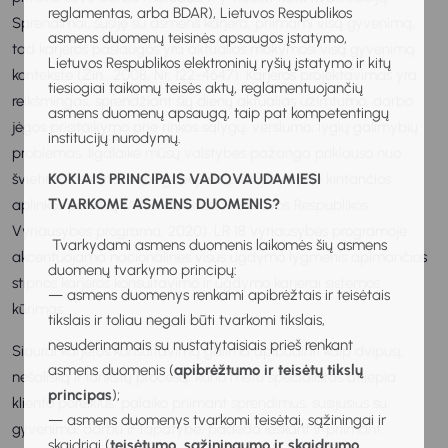
reglamentas, arba BDAR), Lietuvos Respublikos
Sprendimai, susiję su asmens karjera, priimami visą gyvenimą,
asmens duomenų teisinės apsaugos įstatymo,
tad karjeros paslaugos yra aktualios mokymosi visą gyvenimą
Lietuvos Respublikos elektroninių ryšių įstatymo ir kitų
kontekste (Žin., 2008, Nr. 122-4647). Karjeros projektavimas yra
tiesiogiai taikomų teisės aktų, reglamentuojančių
reikšmingas, sprendžiant šių dienų aktualias užimtumo, darbo
asmens duomenų apsaugą, taip pat kompetentingų
jėgos prisitaikymo prie rinkos sąlygų, verslumo, lygių galimybių
institucijų nurodymų.
problemas. Ilgalaikė mūsų valstybės pažanga priklauso nuo
švietimo sistemos ir jos gebėjimo prisitaikyti prie kintančios
KOKIAIS PRINCIPAIS VADOVAUDAMIESI
TVARKOME ASMENS DUOMENIS?
aplinkos poreikių (Aštuonioliktosios Lietuvos Respublikos
Vyriausybės programa, 2020). LR 18 vyriausybės programoje
Tvarkydami asmens duomenis laikomės šių asmens
akcentuojama nacionalinės visus ugdymo lygmenis apimančios
duomenų tvarkymo principų:
stiprios karjeros konsultavimo ir ugdymo karjerai sistemos
— asmens duomenys renkami apibrėžtais ir teisėtais
kūrimas.
tikslais ir toliau negali būti tvarkomi tikslais,
nesuderinamais su nustatytaisiais prieš renkant
Siaurai karjeros konsultavimą galima apibūdinti kaip dvipusį,
asmens duomenis (
apibrėžtumo ir teisėtų tikslų
nešališką ir lankstų procesą, kurio metu specialistas atliepia
principas
);
kliento poreikius, palaiko priimant sprendimus, susijusius su
— asmens duomenys tvarkomi teisėtai, sąžiningai ir
gyvenimu, darbu ir tapatybe, padeda ieškant ir priimant
skaidriai (
teisėtumo, sąžiningumo ir skaidrumo