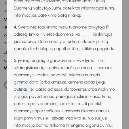
prenumeratos užsakymo/atšaukimo datą ir laiką,
Darbo ir profesijų
Informacija apie profesijų
Duomenų valdytojo Jums pateiktos informacijos turinį,
pasaulis
ir darbo pasaulį
informacijos pateikimo datą ir laiką;
Mokymosi ir praktikos
Patarimai ir
galimybės
rekomendacijos
4. Svetainės tobulinimo tikslu tvarkome lankytojo IP
adresą, tinklo ir vietos duomenis, kai lankytojas
Karjeros specialisto
Karjeros specialisto
juos suteikia. Duomenys yra renkami slapukų ir kitų
pagalba
pagalba
panašių technologijų pagalba Jūsų sutikimo pagrindu;
Leidiniai apie karjerą
Renginiai
5. įvairių renginių organizavimo ir vykdymo tikslu
Naudingos nuorodos
užsiregistravusių ir dalyvaujančių asmenų asmens
MUKIS remia ir palaiko
Senoji svetainės versija
duomenys: vardas, pavardė, telefono numeris,
gimimo data (arba amžius), asmens kodas (jeigu
būtina), el. pašto adresas, darbovietės arba mokymo
įstaigos pavadinimas, pareigos, mokinio klasė, kurią
pateikia pats duomenų subjektas, ir kiti pateikti
duomenys apie trečiuosius asmenis (šeimos narius),
siųsti priminimus el. laiškais, visa kita su tuo susijusi
informacija būtina tinkamam renginio organizavimui;