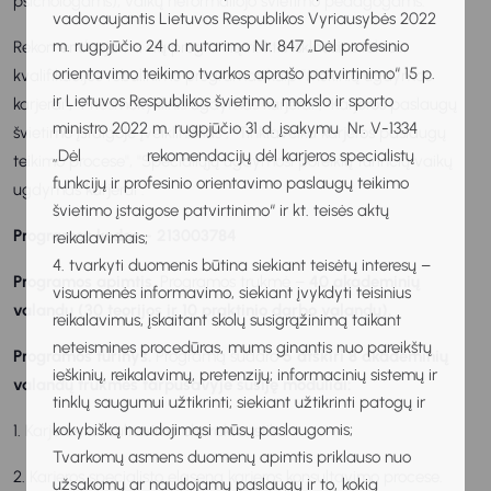
psichologams), vaikų neformaliojo švietimo pedagogams.
vadovaujantis Lietuvos Respublikos Vyriausybės 2022
m. rugpjūčio 24 d. nutarimo Nr. 847 „Dėl profesinio
Rekomenduojama šią programą rinktis išklausius tokias
orientavimo teikimo tvarkos aprašo patvirtinimo“ 15 p.
kvalifikacijos tobulinimo programas kaip "Mokinių ugdymas
ir Lietuvos Respublikos švietimo, mokslo ir sporto
karjerai", "Priešmokyklinis ugdymas karjerai", "Karjeros paslaugų
ministro 2022 m. rugpjūčio 31 d. įsakymu Nr. V-1334
švietimo įstaigoje įveiklinimas", "Tinklaveika karjeros paslaugų
„Dėl rekomendacijų dėl karjeros specialistų
teikimo procese", "Specialiųjų ugdymosi poreikių turinčių vaikų
funkcijų ir profesinio orientavimo paslaugų teikimo
ugdymas karjerai".
švietimo įstaigose patvirtinimo“ ir kt. teisės aktų
Programos kodas - 213003784
reikalavimais;
4. tvarkyti duomenis būtina siekiant teisėtų interesų –
Programos apimtis.
Programos trukmė –
40 akademinių
visuomenės informavimo, siekiant įvykdyti teisinius
valandų (30 teorijos ir 10 praktinio darbo valandų).
reikalavimus, įskaitant skolų susigrąžinimą taikant
neteismines procedūras, mums ginantis nuo pareikštų
Programos turinys.
Programą sudaro
5 atskiri 8 akademinių
ieškinių, reikalavimų, pretenzijų; informacinių sistemų ir
valandų
trukmės tarpusavyje susiję moduliai:
tinklų saugumui užtikrinti; siekiant užtikrinti patogų ir
kokybišką naudojimąsi mūsų paslaugomis;
1. Karjeros konsultavimo charakteristika.
Tvarkomų asmens duomenų apimtis priklauso nuo
2. Karjeros specialisto elgsena karjeros konsultavimo procese.
užsakomų ar naudojamų paslaugų ir to, kokią