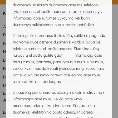
duomenys, sąskaitos duomenys, adresas, telefono
ryšio numeris, el. pašto adresas, sutarties duomenys,
Bendra informacija
Karjeros specialistams
informacija apie sutarties vykdymą, kiti būtini
duomenys priklausomai nuo sutarties pobūdžio;
Apie sistemą
Karjeros paslaugos
Privatumo politika
Profesinis informavimas ir
2. tiesioginės rinkodaros tikslais Jūsų sutikimo pagrindu
konsultavimas
tvarkome šiuos asmens duomenis: vardas, pavardė,
Privatumo pranešimas
telefono numeris, el. pašto adresas. Šiuo tikslu Jūsų
Profesinis veiklinimas
Naudojimosi taisyklės
nurodytu el.paštu galite gauti informaciją apie
Metodinė medžiaga
Bendradarbiavimas
mūsų ir mūsų partnerių pasiūlymus, susijusius su mūsų
Kvalifikacijos
Projektai
veikla, kvietimus dalyvauti įvairiuose renginiuose, taip
tobulinimas
pat sulaukti prašymo pateikti atsiliepimą apie mūsų
Parama
Stebėsena
Jums suteiktas paslaugas;
DUK
Pagalba
3. naujienų prenumeratos užsakymo administravimo ir
Kontaktai
informacijos apie mūsų veiklą pateikimo
Mokiniams
Tėvams
prenumeratoriams tikslu tvarkome Jūsų pateiktus
duomenis: elektroninio pašto adresą, IP adresą,
Karjeros vadovas
Vaiko ugdymas karjerai