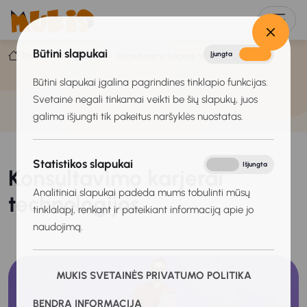
Būtini slapukai
Įjungta
Išjungta
Titulinis
Programos
Konsultavimo karjerai technologijos
Būtini slapukai įgalina pagrindines tinklapio funkcijas.
Svetainė negali tinkamai veikti be šių slapukų, juos
galima išjungti tik pakeitus naršyklės nuostatas.
Statistikos slapukai
Įjungta
Išjungta
Konsultavimo karjerai
Analitiniai slapukai padeda mums tobulinti mūsų
technologijos
tinklalapį, renkant ir pateikiant informaciją apie jo
naudojimą.
MUKIS SVETAINĖS PRIVATUMO POLITIKA
BENDRA INFORMACIJA