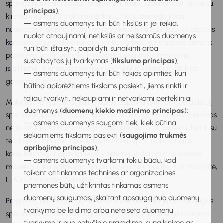
sprendimus (pavyzdžiui, prioritetų ir tikslų nustatymas), dirba su
principas
);
klientais kuriant ir siekiant ilgalaikių tikslų, padeda keisti
— asmens duomenys turi būti tikslūs ir, jei reikia,
nuostatas ir skatina motyvaciją veikti. Akivaizdu, kad tai plataus
nuolat atnaujinami; netikslūs ar neišsamūs duomenys
kompetencijų spektro reikalaujantis darbas, kuris apima asmens
turi būti ištaisyti, papildyti, sunaikinti arba
pažinimą, konfidencialių ir nuoširdaus santykio mezgimą,
sustabdytas jų tvarkymas (
tikslumo principas
);
įsigilinimą į kliento asmenybės ypatumus, kylančius iššūkius,
— asmens duomenys turi būti tokios apimties, kuri
gebėjimus, poreikius.
būtina apibrėžtiems tikslams pasiekti, jiems rinkti ir
toliau tvarkyti, nekaupiami ir netvarkomi pertekliniai
Mokyklos konsultantų įvairių darbo aspektų tyrimai rodo didžiulį
duomenys (
duomenų kiekio mažinimo principas
);
specialistų poreikį tobulinti savo kvalifikaciją. Šis poreikis siejamas
— asmens duomenys saugomi tiek, kiek būtina
ne su atskiru konsultavimo proceso elementu ar aspektu, bet ir su
siekiamiems tikslams pasiekti (
saugojimo trukmės
teorinėmis žiniomis apie konsultavimą, ypač apie karjeros
apribojimo principas
);
konsultavimą, ir apie karjeros valdymą, įsidarbinimą, karjeros
— asmens duomenys tvarkomi tokiu būdu, kad
modelius ir konsultavimo įgūdžių lavinimą (Pociūtė, B. & Bulotaitė,
taikant atitinkamas technines ar organizacines
L. & Lazauskaitė-Zabielskė, J. (2019).
priemones būtų užtikrintas tinkamas asmens
duomenų saugumas, įskaitant apsaugą nuo duomenų
Programa bus naudinga visiems teikiantiems karjeros paslaugas
tvarkymo be leidimo arba neteisėto duomenų
specialistams: bendrojo ugdymo mokyklų ir profesinio mokymo
tvarkymo ir nuo netyčinio praradimo, sunaikinimo ar