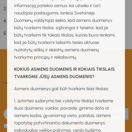
informaciją pateikia asmuo, kai užsako ir (ar)
3. Konsultavimo procesas.
naudojasi paslaugomis, lankosi Svetainėje.
Duomenų valdytojas siekia, kad asmens duomenys
4. Karjeros konsultavimo technikos ir formos.
būtų tvarkomi tiksliai, sąžiningai ir teisėtai, kad jie
5. Stresas ir perdegimas karjeros specialisto veikloje.
būtų tvarkomi tik tokiais tikslais, kuriais buvo renkami,
kad jie būtų tvarkomi laikantis teisės aktuose
nustatytų aiškių ir skaidrių asmens duomenų
tvarkymo principų ir reikalavimų.
KOKIUS ASMENS DUOMENIS IR KOKIAIS TIKSLAIS
TVARKOME JŪSŲ ASMENS DUOMENIS?
MUKIS naujienlaiškis
Asmens duomenys gali būti tvarkomi šiais tikslais:
Gaukite naujienas pirmas!
1. sutarties sudarymo bei vykdymo tikslais tvarkome
šiuos duomenis: vardas, pavardė, gimimo data ar
Prenumeruoti
asmens kodas, gyvenamoji vieta, parašas, asmens
tapatybę patvirtinančio dokumento duomenys,
Sutinku su privatumo politika
individualios veiklos pažymos, verslo liudijimo