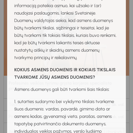
informaciją pateikia asmuo, kai užsako ir (ar)
naudojasi paslaugomis, lankosi Svetainėje.
Duomenų valdytojas siekia, kad asmens duomenys
būtų tvarkomi tiksliai, sąžiningai ir teisėtai, kad jie
būtų tvarkomi tik tokiais tikslais, kuriais buvo renkami,
kad jie būtų tvarkomi laikantis teisės aktuose
nustatytų aiškių ir skaidrių asmens duomenų
tvarkymo principų ir reikalavimų.
KOKIUS ASMENS DUOMENIS IR KOKIAIS TIKSLAIS
TVARKOME JŪSŲ ASMENS DUOMENIS?
Profesinės veiklos tyrimu grįsta karjeros specialisto
praktika
Asmens duomenys gali būti tvarkomi šiais tikslais:
1. sutarties sudarymo bei vykdymo tikslais tvarkome
Teorinių mokymų trukmė
30
ak. val.
šiuos duomenis: vardas, pavardė, gimimo data ar
asmens kodas, gyvenamoji vieta, parašas, asmens
Praktinių mokymų trukmė
10
ak. val.
tapatybę patvirtinančio dokumento duomenys,
individualios veiklos pažymos, verslo liudijimo
Peržiūra
Užsakyti