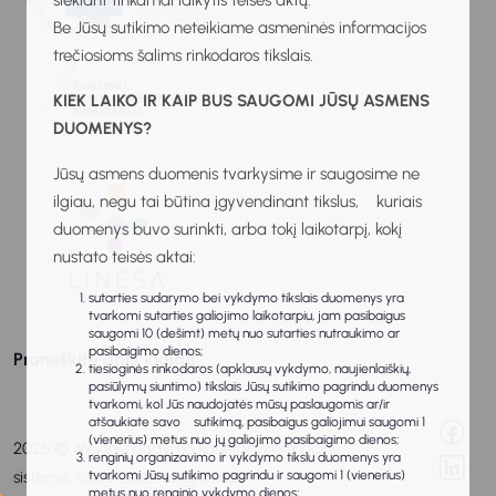
siekiant tinkamai laikytis teisės aktų.
Be Jūsų sutikimo neteikiame asmeninės informacijos
trečiosioms šalims rinkodaros tikslais.
KIEK LAIKO IR KAIP BUS SAUGOMI JŪSŲ ASMENS
DUOMENYS?
Jūsų asmens duomenis tvarkysime ir saugosime ne
ilgiau, negu tai būtina įgyvendinant tikslus, kuriais
duomenys buvo surinkti, arba tokį laikotarpį, kokį
nustato teisės aktai:
sutarties sudarymo bei vykdymo tikslais duomenys yra
tvarkomi sutarties galiojimo laikotarpiu, jam pasibaigus
saugomi 10 (dešimt) metų nuo sutarties nutraukimo ar
pasibaigimo dienos;
Praneškite apie klaidą
tiesioginės rinkodaros (apklausų vykdymo, naujienlaiškių,
pasiūlymų siuntimo) tikslais Jūsų sutikimo pagrindu duomenys
tvarkomi, kol Jūs naudojatės mūsų paslaugomis ar/ir
atšaukiate savo sutikimą, pasibaigus galiojimui saugomi 1
(vienerius) metus nuo jų galiojimo pasibaigimo dienos;
2026 © Mokinių ugdymo karjerai informacinė
renginių organizavimo ir vykdymo tikslu duomenys yra
sistema. Visos teisės saugomos.
tvarkomi Jūsų sutikimo pagrindu ir saugomi 1 (vienerius)
metus nuo renginio vykdymo dienos;