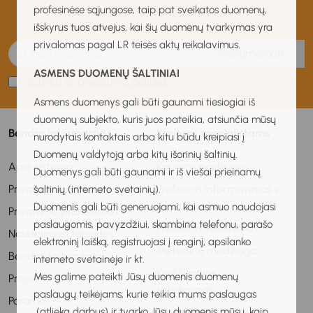
profesinėse sąjungose, taip pat sveikatos duomenų,
Gaukite naujienas pirmas!
išskyrus tuos atvejus, kai šių duomenų tvarkymas yra
privalomas pagal LR teisės aktų reikalavimus.
Prenumeruoti
ASMENS DUOMENŲ ŠALTINIAI
Sutinku su privatumo politika
Asmens duomenys gali būti gaunami tiesiogiai iš
duomenų subjekto, kuris juos pateikia, atsiunčia mūsų
Bendra informacija
Karjeros specialistams
nurodytais kontaktais arba kitu būdu kreipiasi į
Duomenų valdytoją arba kitų išorinių šaltinių.
Apie sistemą
Karjeros paslaugos
Duomenys gali būti gaunami ir iš viešai prieinamų
Privatumo politika
Profesinis informavimas ir
šaltinių (interneto svetainių).
konsultavimas
Duomenis gali būti generuojami, kai asmuo naudojasi
Privatumo pranešimas
paslaugomis, pavyzdžiui, skambina telefonu, parašo
Profesinis veiklinimas
Naudojimosi taisyklės
elektroninį laišką, registruojasi į renginį, apsilanko
Metodinė medžiaga
Bendradarbiavimas
interneto svetainėje ir kt.
Kvalifikacijos
Mes galime pateikti Jūsų duomenis duomenų
Projektai
tobulinimas
paslaugų teikėjams, kurie teikia mums paslaugas
Parama
(atlieka darbus) ir tvarko Jūsų duomenis mūsų, kaip
Stebėsena