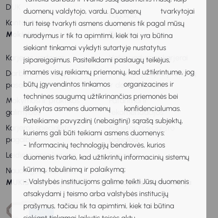
DUK
duomenų valdytojo, vardu. Duomenų tvarkytojai
Pagalba
Kontaktai
turi teisę tvarkyti asmens duomenis tik pagal mūsų
Mokiniams
Tėvams
nurodymus ir tik ta apimtimi, kiek tai yra būtina
siekiant tinkamai vykdyti sutartyje nustatytus
Karjeros vadovas
Vaiko ugdymas karjerai
įsipareigojimus. Pasitelkdami paslaugų teikėjus,
imamės visų reikiamų priemonių, kad užtikrintume, jog
Darbo ir profesijų
Informacija apie profesijų
būtų įgyvendintos tinkamos organizacines ir
pasaulis
ir darbo pasaulį
technines saugumą užtikrinančias priemonės bei
Mokymosi ir praktikos
Patarimai ir
išlaikytas asmens duomenų konfidencialumas.
galimybės
rekomendacijos
Pateikiame pavyzdinį (nebaigtinį) sąrašą subjektų,
Karjeros specialisto
Karjeros specialisto
kuriems gali būti teikiami asmens duomenys:
pagalba
pagalba
- Informacinių technologijų bendrovės, kurios
Leidiniai apie karjerą
Renginiai
duomenis tvarko, kad užtikrintų informacinių sistemų
kūrimą, tobulinimą ir palaikymą;
Naudingos nuorodos
- Valstybės institucijoms galime teikti Jūsų duomenis
MUKIS remia ir palaiko
Senoji svetainės versija
atsakydami į teismo arba valstybės institucijų
prašymus, tačiau tik ta apimtimi, kiek tai būtina