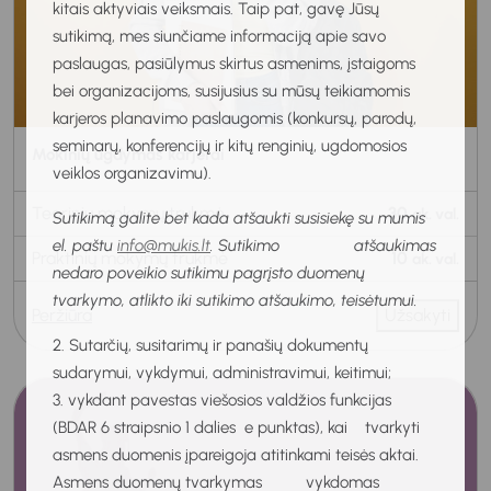
kitais aktyviais veiksmais. Taip pat, gavę Jūsų
sutikimą, mes siunčiame informaciją apie savo
paslaugas, pasiūlymus skirtus asmenims, įstaigoms
bei organizacijoms, susijusius su mūsų teikiamomis
karjeros planavimo paslaugomis (konkursų, parodų,
seminarų, konferencijų ir kitų renginių, ugdomosios
Mokinių ugdymas karjerai
veiklos organizavimu).
Teorinių mokymų trukmė
30
ak. val.
Sutikimą galite bet kada atšaukti susisiekę su mumis
el. paštu
info@mukis.lt
. Sutikimo atšaukimas
Praktinių mokymų trukmė
10
ak. val.
nedaro poveikio sutikimu pagrįsto duomenų
tvarkymo, atlikto iki sutikimo atšaukimo, teisėtumui.
Peržiūra
Užsakyti
2. Sutarčių, susitarimų ir panašių dokumentų
sudarymui, vykdymui, administravimui, keitimui;
3. vykdant pavestas viešosios valdžios funkcijas
(BDAR 6 straipsnio 1 dalies e punktas), kai tvarkyti
asmens duomenis įpareigoja atitinkami teisės aktai.
Asmens duomenų tvarkymas vykdomas