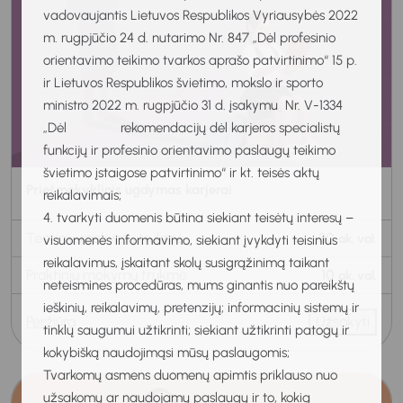
vadovaujantis Lietuvos Respublikos Vyriausybės 2022
m. rugpjūčio 24 d. nutarimo Nr. 847 „Dėl profesinio
orientavimo teikimo tvarkos aprašo patvirtinimo“ 15 p.
ir Lietuvos Respublikos švietimo, mokslo ir sporto
ministro 2022 m. rugpjūčio 31 d. įsakymu Nr. V-1334
„Dėl rekomendacijų dėl karjeros specialistų
funkcijų ir profesinio orientavimo paslaugų teikimo
švietimo įstaigose patvirtinimo“ ir kt. teisės aktų
Priešmokyklinis ugdymas karjerai
reikalavimais;
4. tvarkyti duomenis būtina siekiant teisėtų interesų –
Teorinių mokymų trukmė
30
ak. val.
visuomenės informavimo, siekiant įvykdyti teisinius
reikalavimus, įskaitant skolų susigrąžinimą taikant
Praktinių mokymų trukmė
10
ak. val.
neteismines procedūras, mums ginantis nuo pareikštų
ieškinių, reikalavimų, pretenzijų; informacinių sistemų ir
Peržiūra
Užsakyti
tinklų saugumui užtikrinti; siekiant užtikrinti patogų ir
kokybišką naudojimąsi mūsų paslaugomis;
Tvarkomų asmens duomenų apimtis priklauso nuo
užsakomų ar naudojamų paslaugų ir to, kokią