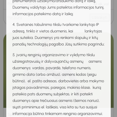
prenumeratos užsakymo/atšaukimo datą ir laiką,
Praktinių mokymų trukmė
10
ak. val.
Duomenų valdytojo Jums pateiktos informacijos turinį,
informacijos pateikimo datą ir laiką;
Peržiūra
Užsakyti
4. Svetainės tobulinimo tikslu tvarkome lankytojo IP
adresą, tinklo ir vietos duomenis, kai lankytojas
juos suteikia. Duomenys yra renkami slapukų ir kitų
panašių technologijų pagalba Jūsų sutikimo pagrindu;
5. įvairių renginių organizavimo ir vykdymo tikslu
užsiregistravusių ir dalyvaujančių asmenų asmens
duomenys: vardas, pavardė, telefono numeris,
gimimo data (arba amžius), asmens kodas (jeigu
būtina), el. pašto adresas, darbovietės arba mokymo
įstaigos pavadinimas, pareigos, mokinio klasė, kurią
pateikia pats duomenų subjektas, ir kiti pateikti
duomenys apie trečiuosius asmenis (šeimos narius),
siųsti priminimus el. laiškais, visa kita su tuo susijusi
informacija būtina tinkamam renginio organizavimui;
Specialiųjų ugdymo poreikių turinčių vaikų ugdymas