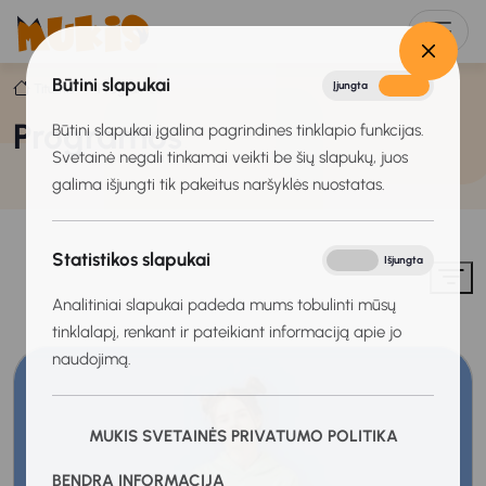
Būtini slapukai
Įjungta
Išjungta
Titulinis
Programos
Programos
Būtini slapukai įgalina pagrindines tinklapio funkcijas.
Svetainė negali tinkamai veikti be šių slapukų, juos
galima išjungti tik pakeitus naršyklės nuostatas.
Statistikos slapukai
Įjungta
Išjungta
Analitiniai slapukai padeda mums tobulinti mūsų
tinklalapį, renkant ir pateikiant informaciją apie jo
naudojimą.
MUKIS SVETAINĖS PRIVATUMO POLITIKA
BENDRA INFORMACIJA