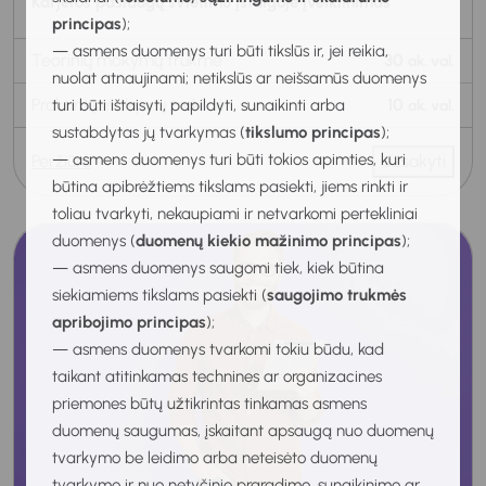
Karjeros paslaugų švietimo įstaigoje įveiklinimas
principas
);
— asmens duomenys turi būti tikslūs ir, jei reikia,
Teorinių mokymų trukmė
30
ak. val.
nuolat atnaujinami; netikslūs ar neišsamūs duomenys
Praktinių mokymų trukmė
10
turi būti ištaisyti, papildyti, sunaikinti arba
ak. val.
sustabdytas jų tvarkymas (
tikslumo principas
);
— asmens duomenys turi būti tokios apimties, kuri
Peržiūra
Užsakyti
būtina apibrėžtiems tikslams pasiekti, jiems rinkti ir
toliau tvarkyti, nekaupiami ir netvarkomi pertekliniai
duomenys (
duomenų kiekio mažinimo principas
);
— asmens duomenys saugomi tiek, kiek būtina
siekiamiems tikslams pasiekti (
saugojimo trukmės
apribojimo principas
);
— asmens duomenys tvarkomi tokiu būdu, kad
taikant atitinkamas technines ar organizacines
priemones būtų užtikrintas tinkamas asmens
duomenų saugumas, įskaitant apsaugą nuo duomenų
tvarkymo be leidimo arba neteisėto duomenų
tvarkymo ir nuo netyčinio praradimo, sunaikinimo ar