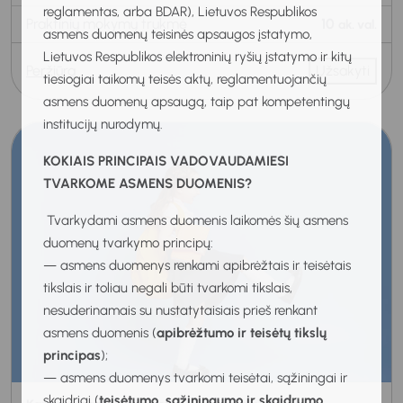
reglamentas, arba BDAR), Lietuvos Respublikos
Praktinių mokymų trukmė
10
ak. val.
asmens duomenų teisinės apsaugos įstatymo,
Lietuvos Respublikos elektroninių ryšių įstatymo ir kitų
Peržiūra
Užsakyti
tiesiogiai taikomų teisės aktų, reglamentuojančių
asmens duomenų apsaugą, taip pat kompetentingų
institucijų nurodymų.
KOKIAIS PRINCIPAIS VADOVAUDAMIESI
TVARKOME ASMENS DUOMENIS?
Tvarkydami asmens duomenis laikomės šių asmens
duomenų tvarkymo principų:
— asmens duomenys renkami apibrėžtais ir teisėtais
tikslais ir toliau negali būti tvarkomi tikslais,
nesuderinamais su nustatytaisiais prieš renkant
asmens duomenis (
apibrėžtumo ir teisėtų tikslų
principas
);
— asmens duomenys tvarkomi teisėtai, sąžiningai ir
skaidriai (
teisėtumo, sąžiningumo ir skaidrumo