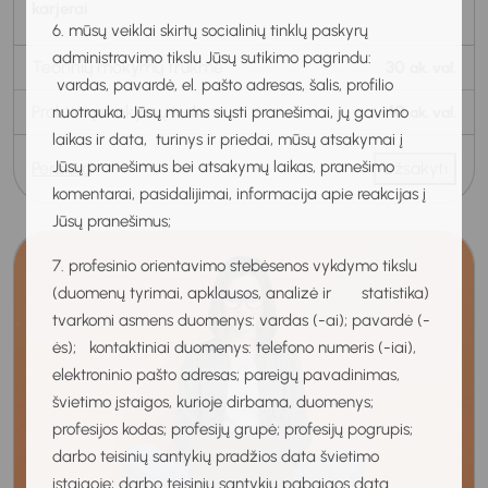
karjerai
6. mūsų veiklai skirtų socialinių tinklų paskyrų
administravimo tikslu Jūsų sutikimo pagrindu:
Teorinių mokymų trukmė
30
ak. val.
vardas, pavardė, el. pašto adresas, šalis, profilio
Praktinių mokymų trukmė
10
nuotrauka, Jūsų mums siųsti pranešimai, jų gavimo
ak. val.
laikas ir data, turinys ir priedai, mūsų atsakymai į
Jūsų pranešimus bei atsakymų laikas, pranešimo
Peržiūra
Užsakyti
komentarai, pasidalijimai, informacija apie reakcijas į
Jūsų pranešimus;
7. profesinio orientavimo stebėsenos vykdymo tikslu
(duomenų tyrimai, apklausos, analizė ir statistika)
tvarkomi asmens duomenys: vardas (-ai); pavardė (-
ės); kontaktiniai duomenys: telefono numeris (-iai),
elektroninio pašto adresas; pareigų pavadinimas,
švietimo įstaigos, kurioje dirbama, duomenys;
profesijos kodas; profesijų grupė; profesijų pogrupis;
darbo teisinių santykių pradžios data švietimo
įstaigoje; darbo teisinių santykių pabaigos data