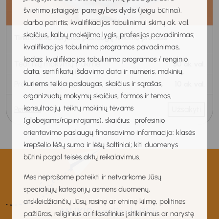
švietimo įstaigoje; pareigybės dydis (jeigu būtina),
darbo patirtis; kvalifikacijos tobulinimui skirtų ak. val.
skaičius, kalbų mokėjimo lygis, profesijos pavadinimas;
Tinklaveika karjeros paslaugų teikimo procese
kvalifikacijos tobulinimo programos pavadinimas,
kodas; kvalifikacijos tobulinimo programos / renginio
Teorinių mokymų trukmė
30
ak. val.
data, sertifikatų išdavimo data ir numeris, mokinių,
kuriems teikia paslaugas, skaičius ir sąrašas,
Praktinių mokymų trukmė
10
ak. val.
organizuotų mokymų skaičius, formos ir temos,
konsultacijų, teiktų mokinių tėvams
Peržiūra
Užsakyti
(globėjams/rūpintojams), skaičius; profesinio
orientavimo paslaugų finansavimo informacija: klasės
krepšelio lėšų suma ir lėšų šaltiniai; kiti duomenys
būtini pagal teisės aktų reikalavimus.
Mes neprašome pateikti ir netvarkome Jūsų
specialiųjų kategorijų asmens duomenų,
atskleidžiančių Jūsų rasinę ar etninę kilmę, politines
MUKIS naujienlaiškis
pažiūras, religinius ar filosofinius įsitikinimus ar narystę