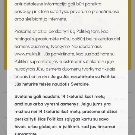
ar/ir detalesnė informacija gali būti pateikta
paslaugų ir kitose sutartyse, privatumo pranešimuose
arba skelbiant ją internete.
Prašome atidžiai perskaityti šią Politiką tam, kad
teisingai suprastumėte mūsų požiūrį bei nuostatas dėl
asmens duomenų tvarkymo. Naudodamasis
www.mukis.lt . Jūs patvirtinate, kad susipažinote su
Politika, suprantate jos nuostatas ir sutinkate su joje
nurodytais Jūsų asmens duomenų tvarkymo tikslais,
būdais bei tvarka.
Jeigu Jūs nesutinkate su Politika,
Informacinių technologijų taikymas organizuojant įtraukų
ugdymą karjerai
Jūs neturite teisės naudotis Svetaine.
Svetaine gali naudotis 14 (keturiolikos) metų
Teorinių mokymų trukmė
30
ak. val.
amžiaus arba vyresni asmenys. Jeigu jums yra
Praktinių mokymų trukmė
10
mažiau nei 14 (keturiolika) metų, prašome atidžiai
ak. val.
perskaityti šias Politikos sąlygas kartu su savo
tėvais arba globėjais ir įsitikinti, kad jas tinkamai
Peržiūra
Užsakyti
suprantate.