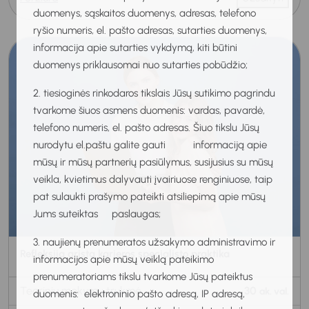
duomenys, sąskaitos duomenys, adresas, telefono
ryšio numeris, el. pašto adresas, sutarties duomenys,
informacija apie sutarties vykdymą, kiti būtini
duomenys priklausomai nuo sutarties pobūdžio;
2. tiesioginės rinkodaros tikslais Jūsų sutikimo pagrindu
tvarkome šiuos asmens duomenis: vardas, pavardė,
telefono numeris, el. pašto adresas. Šiuo tikslu Jūsų
nurodytu el.paštu galite gauti informaciją apie
mūsų ir mūsų partnerių pasiūlymus, susijusius su mūsų
veikla, kvietimus dalyvauti įvairiuose renginiuose, taip
pat sulaukti prašymo pateikti atsiliepimą apie mūsų
Jums suteiktas paslaugas;
3. naujienų prenumeratos užsakymo administravimo ir
Refleksija grįsta karjeros specialisto praktika
informacijos apie mūsų veiklą pateikimo
prenumeratoriams tikslu tvarkome Jūsų pateiktus
Teorinių mokymų trukmė
30
ak. val.
duomenis: elektroninio pašto adresą, IP adresą,