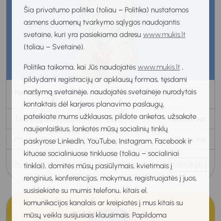
Šia privatumo politika (toliau – Politika) nustatomos
asmens duomenų tvarkymo sąlygos naudojantis
svetaine, kuri yra pasiekiama adresu
www.mukis.lt
(toliau – Svetainė).
Politika taikoma, kai Jūs naudojatės
www.mukis.lt
,
pildydami registracijų ar apklausų formas, tęsdami
naršymą svetainėje, naudojatės svetainėje nurodytais
Paauglių motyvavimo planuotis karjerą strategijos
kontaktais dėl karjeros planavimo paslaugų,
pateikiate mums užklausas, pildote anketas, užsakote
Teorinių mokymų trukmė
30
ak. val.
naujienlaiškius, lankotės mūsų socialinių tinklų
Praktinių mokymų trukmė
10
ak. val.
paskyrose LinkedIn, YouTube, Instagram, Facebook ir
kituose socialiniuose tinkluose (toliau – socialiniai
Peržiūra
Užsakyti
tinklai), domitės mūsų pasiūlymais, kvietimais į
renginius, konferencijas, mokymus, registruojatės į juos,
susisiekiate su mumis telefonu, kitais el.
komunikacijos kanalais ar kreipiatės į mus kitais su
mūsų veikla susijusiais klausimais. Papildoma