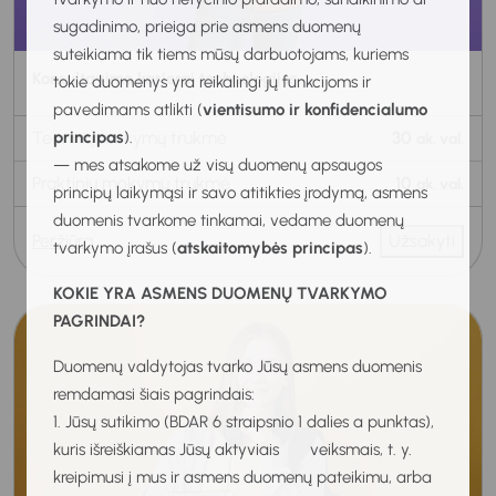
sugadinimo, prieiga prie asmens duomenų
suteikiama tik tiems mūsų darbuotojams, kuriems
Konsultavimo karjerai technologijos
tokie duomenys yra reikalingi jų funkcijoms ir
pavedimams atlikti (
vientisumo ir konfidencialumo
principas
).
Teorinių mokymų trukmė
30
ak. val.
— mes atsakome už visų duomenų apsaugos
Praktinių mokymų trukmė
10
ak. val.
principų laikymąsi ir savo atitikties įrodymą, asmens
duomenis tvarkome tinkamai, vedame duomenų
Peržiūra
Užsakyti
tvarkymo įrašus (
atskaitomybės principas
).
KOKIE YRA ASMENS DUOMENŲ TVARKYMO
PAGRINDAI?
Duomenų valdytojas tvarko Jūsų asmens duomenis
remdamasi šiais pagrindais:
1. Jūsų sutikimo (BDAR 6 straipsnio 1 dalies a punktas),
kuris išreiškiamas Jūsų aktyviais veiksmais, t. y.
kreipimusi į mus ir asmens duomenų pateikimu, arba