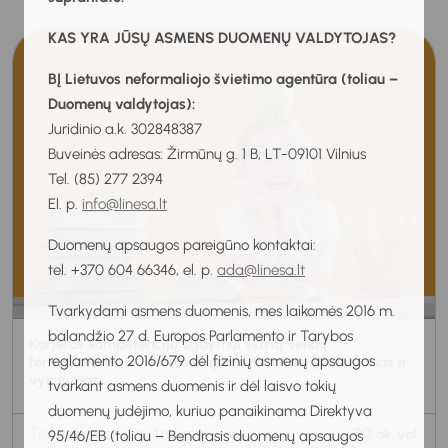
KAS YRA JŪSŲ ASMENS DUOMENŲ VALDYTOJAS?
BĮ Lietuvos neformaliojo švietimo agentūra (toliau –
Duomenų valdytojas):
Juridinio a.k. 302848387
Buveinės adresas: Žirmūnų g. 1 B, LT-09101 Vilnius
Tel. (85) 277 2394
El. p.
info@linesa.lt
Duomenų apsaugos pareigūno kontaktai:
tel. +370 604 66346, el. p.
ada@linesa.lt
Tvarkydami asmens duomenis, mes laikomės 2016 m.
balandžio 27 d. Europos Parlamento ir Tarybos
Karjeros kompetencijų ugdymui skirtų veiklų
reglamento 2016/679 dėl fizinių asmenų apsaugos
formaliajame ir neformaliajame švietime planavimas ir
vykdymas
tvarkant asmens duomenis ir dėl laisvo tokių
duomenų judėjimo, kuriuo panaikinama Direktyva
Teorinių mokymų trukmė
30
ak. val.
95/46/EB (toliau – Bendrasis duomenų apsaugos