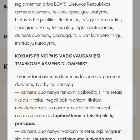
reglamentas, arba BDAR), Lietuvos Respublikos
Registracija būtina.
asmens duomenų teisinės apsaugos įstatymo,
Lietuvos Respublikos elektroninių ryšių įstatymo ir kitų
tiesiogiai taikomų teisės aktų, reglamentuojančių
asmens duomenų apsaugą, taip pat kompetentingų
Dalintis:
institucijų nurodymų.
KOKIAIS PRINCIPAIS VADOVAUDAMIESI
TVARKOME ASMENS DUOMENIS?
Kiti renginiai
Tvarkydami asmens duomenis laikomės šių asmens
duomenų tvarkymo principų:
Grupinis profesinis veiklinimas Menų ir
— asmens duomenys renkami apibrėžtais ir teisėtais
07
dizaino mokymo centre Alytuje
tikslais ir toliau negali būti tvarkomi tikslais,
S. Dariaus ir S. Girėno g. 27, Alytus
Rugpjūtis
nesuderinamais su nustatytaisiais prieš renkant
2026
11:00-12:00
asmens duomenis (
apibrėžtumo ir teisėtų tikslų
principas
);
Daugiau
— asmens duomenys tvarkomi teisėtai, sąžiningai ir
1 / 15
renginių
skaidriai (
teisėtumo, sąžiningumo ir skaidrumo