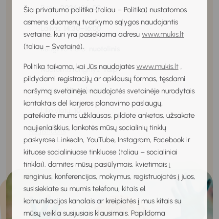
Data:
2026-06-09
Šia privatumo politika (toliau – Politika) nustatomos
asmens duomenų tvarkymo sąlygos naudojantis
Laikas:
14:30–16:00
svetaine, kuri yra pasiekiama adresu
www.mukis.lt
(toliau – Svetainė).
Renginio vieta:
nuotolinis
Politika taikoma, kai Jūs naudojatės
www.mukis.lt
,
Nuotolinis renginys:
Taip
pildydami registracijų ar apklausų formas, tęsdami
Kaina:
Nemokamas
naršymą svetainėje, naudojatės svetainėje nurodytais
kontaktais dėl karjeros planavimo paslaugų,
Liko vietų:
10
pateikiate mums užklausas, pildote anketas, užsakote
naujienlaiškius, lankotės mūsų socialinių tinklų
Registruotis
paskyrose LinkedIn, YouTube, Instagram, Facebook ir
kituose socialiniuose tinkluose (toliau – socialiniai
tinklai), domitės mūsų pasiūlymais, kvietimais į
renginius, konferencijas, mokymus, registruojatės į juos,
susisiekiate su mumis telefonu, kitais el.
komunikacijos kanalais ar kreipiatės į mus kitais su
mūsų veikla susijusiais klausimais. Papildoma