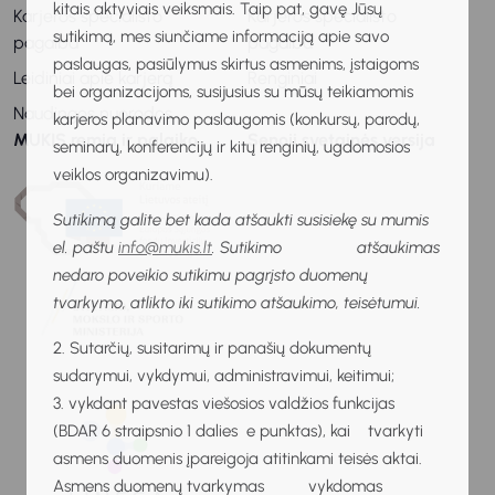
kitais aktyviais veiksmais. Taip pat, gavę Jūsų
Karjeros specialisto
Karjeros specialisto
sutikimą, mes siunčiame informaciją apie savo
pagalba
pagalba
paslaugas, pasiūlymus skirtus asmenims, įstaigoms
Leidiniai apie karjerą
Renginiai
bei organizacijoms, susijusius su mūsų teikiamomis
Naudingos nuorodos
karjeros planavimo paslaugomis (konkursų, parodų,
MUKIS remia ir palaiko
Senoji svetainės versija
seminarų, konferencijų ir kitų renginių, ugdomosios
veiklos organizavimu).
Sutikimą galite bet kada atšaukti susisiekę su mumis
el. paštu
info@mukis.lt
. Sutikimo atšaukimas
nedaro poveikio sutikimu pagrįsto duomenų
tvarkymo, atlikto iki sutikimo atšaukimo, teisėtumui.
2. Sutarčių, susitarimų ir panašių dokumentų
sudarymui, vykdymui, administravimui, keitimui;
3. vykdant pavestas viešosios valdžios funkcijas
(BDAR 6 straipsnio 1 dalies e punktas), kai tvarkyti
asmens duomenis įpareigoja atitinkami teisės aktai.
Asmens duomenų tvarkymas vykdomas