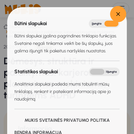
Būtini slapukai
Įjungta
Išjungta
Titulinis
Renginiai
Dėmesys, struktūra ir palaikymas: karjeros planavimas mokiniams,
Būtini slapukai įgalina pagrindines tinklapio funkcijas.
turintiems ADHD
Svetainė negali tinkamai veikti be šių slapukų, juos
2026-05-11
Mokymai
galima išjungti tik pakeitus naršyklės nuostatas.
Dėmesys, struktūra ir
palaikymas: karjeros
Statistikos slapukai
Įjungta
Išjungta
planavimas mokiniams,
Analitiniai slapukai padeda mums tobulinti mūsų
tinklalapį, renkant ir pateikiant informaciją apie jo
turintiems ADHD
naudojimą.
MUKIS SVETAINĖS PRIVATUMO POLITIKA
Informacija
BENDRA INFORMACIJA