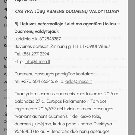
Mokymai vyks 2026 m.
birželio 9 d.
(antradienį),
14.30 val.
Planuojama trukmė – 1,5 val.
KAS YRA JŪSŲ ASMENS DUOMENŲ VALDYTOJAS?
Prisijungimo nuoroda užsiregistravusiems dalyviams bus
BĮ Lietuvos neformaliojo švietimo agentūra (toliau –
siunčiama renginio dieną.
Duomenų valdytojas):
Mokymus ves projekto „
Euroguidance
“ ambasadorė
dr. Ieva
Juridinio a.k. 302848387
Kuginytė-Arlauskienė
.
Buveinės adresas: Žirmūnų g. 1 B, LT-09101 Vilnius
Tel. (85) 277 2394
Mokymai skirti karjeros specialistams, dirbantiems su mokiniais,
El. p.
info@linesa.lt
turinčiais aktyvumo ir dėmesio sutrikimą. Dalyviai susipažins su
Duomenų apsaugos pareigūno kontaktai:
ADHD turinčių mokinių elgesio ir mokymosi ypatumais,
tel. +370 604 66346, el. p.
ada@linesa.lt
veiksmingomis komunikacijos strategijomis bei struktūruoto
konsultavimo metodais. Mokymų metu bus akcentuojama, kaip
Tvarkydami asmens duomenis, mes laikomės 2016 m.
padėti mokiniui atpažinti savo stipriąsias puses, valdyti
balandžio 27 d. Europos Parlamento ir Tarybos
impulsyvumą, išlaikyti motyvaciją bei planuoti realų ir
reglamento 2016/679 dėl fizinių asmenų apsaugos
įgyvendinamą karjeros kelią. Taip pat bus aptartas
tvarkant asmens duomenis ir dėl laisvo tokių
bendradarbiavimas su tėvais bei mokyklos bendruomene,
duomenų judėjimo, kuriuo panaikinama Direktyva
siekiant nuoseklaus palaikymo ir įgalinimo.
95/46/EB (toliau – Bendrasis duomenų apsaugos