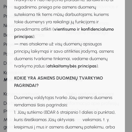
Privatumo politika
Profesinis informavimas ir
sugadinimo, prieiga prie asmens duomenų
konsultavimas
suteikiama tik tiems mūsų darbuotojams, kuriems
Privatumo pranešimas
tokie duomenys yra reikalingi jų funkcijoms ir
Profesinis veiklinimas
Naudojimosi taisyklės
pavedimams atlikti (
vientisumo ir konfidencialumo
Metodinė medžiaga
Bendradarbiavimas
principas
).
Kvalifikacijos
— mes atsakome už visų duomenų apsaugos
Projektai
tobulinimas
principų laikymąsi ir savo atitikties įrodymą, asmens
Parama
Stebėsena
duomenis tvarkome tinkamai, vedame duomenų
DUK
tvarkymo įrašus (
atskaitomybės principas
).
Pagalba
Kontaktai
KOKIE YRA ASMENS DUOMENŲ TVARKYMO
Mokiniams
Tėvams
PAGRINDAI?
Karjeros vadovas
Vaiko ugdymas karjerai
Duomenų valdytojas tvarko Jūsų asmens duomenis
Darbo ir profesijų
Informacija apie profesijų
remdamasi šiais pagrindais:
pasaulis
ir darbo pasaulį
1. Jūsų sutikimo (BDAR 6 straipsnio 1 dalies a punktas),
kuris išreiškiamas Jūsų aktyviais veiksmais, t. y.
Mokymosi ir praktikos
Patarimai ir
galimybės
rekomendacijos
kreipimusi į mus ir asmens duomenų pateikimu, arba