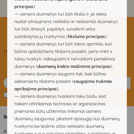
principas
);
— asmens duomenys turi būti tikslūs ir, jei reikia,
nuolat atnaujinami; netikslūs ar neišsamūs duomenys
turi būti ištaisyti, papildyti, sunaikinti arba
sustabdytas jų tvarkymas (
tikslumo principas
);
— asmens duomenys turi būti tokios apimties, kuri
būtina apibrėžtiems tikslams pasiekti, jiems rinkti ir
MUKIS naujienlaiškis
toliau tvarkyti, nekaupiami ir netvarkomi pertekliniai
Gaukite naujienas pirmas!
duomenys (
duomenų kiekio mažinimo principas
);
— asmens duomenys saugomi tiek, kiek būtina
siekiamiems tikslams pasiekti (
saugojimo trukmės
Prenumeruoti
apribojimo principas
);
Sutinku su privatumo politika
— asmens duomenys tvarkomi tokiu būdu, kad
taikant atitinkamas technines ar organizacines
priemones būtų užtikrintas tinkamas asmens
Bendra informacija
Karjeros specialistams
duomenų saugumas, įskaitant apsaugą nuo duomenų
tvarkymo be leidimo arba neteisėto duomenų
Apie sistemą
Karjeros paslaugos
tvarkymo ir nuo netyčinio praradimo, sunaikinimo ar