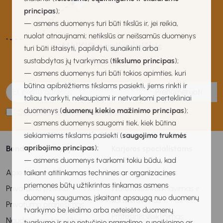
principas
);
— asmens duomenys turi būti tikslūs ir, jei reikia,
nuolat atnaujinami; netikslūs ar neišsamūs duomenys
MUKIS naujienlaiškis
turi būti ištaisyti, papildyti, sunaikinti arba
sustabdytas jų tvarkymas (
tikslumo principas
);
Gaukite naujienas pirmas!
— asmens duomenys turi būti tokios apimties, kuri
būtina apibrėžtiems tikslams pasiekti, jiems rinkti ir
Prenumeruoti
toliau tvarkyti, nekaupiami ir netvarkomi pertekliniai
duomenys (
duomenų kiekio mažinimo principas
);
Sutinku su privatumo politika
— asmens duomenys saugomi tiek, kiek būtina
siekiamiems tikslams pasiekti (
saugojimo trukmės
apribojimo principas
);
Bendra informacija
Karjeros specialistams
— asmens duomenys tvarkomi tokiu būdu, kad
Apie sistemą
Karjeros paslaugos
taikant atitinkamas technines ar organizacines
priemones būtų užtikrintas tinkamas asmens
Privatumo politika
Profesinis informavimas ir
duomenų saugumas, įskaitant apsaugą nuo duomenų
konsultavimas
Privatumo pranešimas
tvarkymo be leidimo arba neteisėto duomenų
Profesinis veiklinimas
Naudojimosi taisyklės
tvarkymo ir nuo netyčinio praradimo, sunaikinimo ar