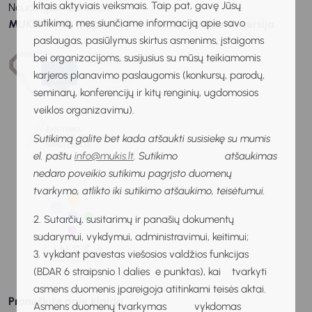
kitais aktyviais veiksmais. Taip pat, gavę Jūsų
Naudingos nuorodos
sutikimą, mes siunčiame informaciją apie savo
MUKIS remia ir palaiko
Senoji svetainės versija
paslaugas, pasiūlymus skirtus asmenims, įstaigoms
bei organizacijoms, susijusius su mūsų teikiamomis
karjeros planavimo paslaugomis (konkursų, parodų,
seminarų, konferencijų ir kitų renginių, ugdomosios
veiklos organizavimu).
Sutikimą galite bet kada atšaukti susisiekę su mumis
el. paštu
info@mukis.lt
. Sutikimo atšaukimas
nedaro poveikio sutikimu pagrįsto duomenų
tvarkymo, atlikto iki sutikimo atšaukimo, teisėtumui.
2. Sutarčių, susitarimų ir panašių dokumentų
sudarymui, vykdymui, administravimui, keitimui;
3. vykdant pavestas viešosios valdžios funkcijas
(BDAR 6 straipsnio 1 dalies e punktas), kai tvarkyti
asmens duomenis įpareigoja atitinkami teisės aktai.
Praneškite apie klaidą
Asmens duomenų tvarkymas vykdomas