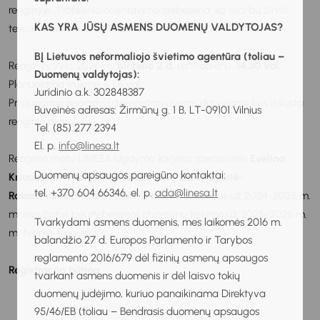
renginyje „Profesinio orientavimo stebėsena: ką svarbu žinoti
KAS YRA JŪSŲ ASMENS DUOMENŲ VALDYTOJAS?
teikiant duomenis už 2025–2026 m. m.?”. KARTOJAMA
BĮ Lietuvos neformaliojo švietimo agentūra (toliau –
Renginys vyks 2026 m.
birželio 2 d.
(antradienį),
14.30 val.
Duomenų valdytojas):
Planuojama trukmė – 1,5 val.
Juridinio a.k. 302848387
Prisijungimo nuoroda užsiregistravusiems dalyviams bus išsiųsta
Buveinės adresas: Žirmūnų g. 1 B, LT-09101 Vilnius
renginio dieną.
Tel. (85) 277 2394
El. p.
info@linesa.lt
Renginio metu LINEŠA Ugdymo karjerai specialistės
Evelina
Duomenų apsaugos pareigūno kontaktai:
Kriauzaitė, Vitalija Paurienė ir Ieva Zalepūgaitė-
tel. +370 604 66346, el. p.
ada@linesa.lt
Rakauskienė
pristatys preliminarius stebėsenos už 2024-2025 m.
m. rezultatus bei stebėsenos duomenų teikimo už 2025-2026 m.
Tvarkydami asmens duomenis, mes laikomės 2016 m.
m. tvarką ir naujoves.
balandžio 27 d. Europos Parlamento ir Tarybos
reglamento 2016/679 dėl fizinių asmenų apsaugos
Registracija būtina.
tvarkant asmens duomenis ir dėl laisvo tokių
duomenų judėjimo, kuriuo panaikinama Direktyva
95/46/EB (toliau – Bendrasis duomenų apsaugos