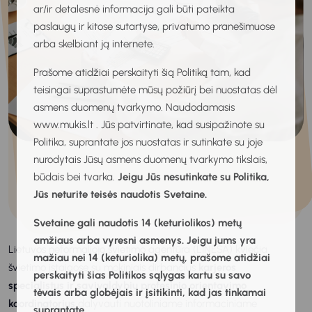
ar/ir detalesnė informacija gali būti pateikta
paslaugų ir kitose sutartyse, privatumo pranešimuose
arba skelbiant ją internete.
Prašome atidžiai perskaityti šią Politiką tam, kad
teisingai suprastumėte mūsų požiūrį bei nuostatas dėl
asmens duomenų tvarkymo. Naudodamasis
www.mukis.lt . Jūs patvirtinate, kad susipažinote su
Politika, suprantate jos nuostatas ir sutinkate su joje
nurodytais Jūsų asmens duomenų tvarkymo tikslais,
būdais bei tvarka.
Jeigu Jūs nesutinkate su Politika,
Jūs neturite teisės naudotis Svetaine.
Svetaine gali naudotis 14 (keturiolikos) metų
amžiaus arba vyresni asmenys. Jeigu jums yra
Lietuvos neformaliojo švietimo agentūra (LINEŠA) kviečia
mažiau nei 14 (keturiolika) metų, prašome atidžiai
švietimo įstaigose su mokiniais dirbančius
karjeros
perskaityti šias Politikos sąlygas kartu su savo
specialistus ir savivaldybių profesinio orientavimo
tėvais arba globėjais ir įsitikinti, kad jas tinkamai
koordinatorius
dalyvauti nuotoliniame informaciniame
suprantate.