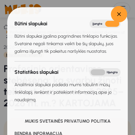
Būtini slapukai
Įjungta
Išjungta
Titulinis
Renginiai
Profesinio orientavimo stebėsena: ką svarbu žinoti teikiant duomenis už
Būtini slapukai įgalina pagrindines tinklapio funkcijas.
2025–2026 m. m.? KARTOJAMA
Svetainė negali tinkamai veikti be šių slapukų, juos
2026-03-20
Atnaujinimo data: 2026-03-20
galima išjungti tik pakeitus naršyklės nuostatas.
Informacinis renginys
Profesinio orientavimo
Statistikos slapukai
Įjungta
Išjungta
stebėsena: ką svarbu žinoti
Analitiniai slapukai padeda mums tobulinti mūsų
teikiant duomenis už 2025–
tinklalapį, renkant ir pateikiant informaciją apie jo
naudojimą.
2026 m. m.? KARTOJAMA
MUKIS SVETAINĖS PRIVATUMO POLITIKA
BENDRA INFORMACIJA