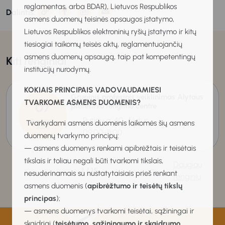
reglamentas, arba BDAR), Lietuvos Respublikos
Dalintis:
asmens duomenų teisinės apsaugos įstatymo,
Lietuvos Respublikos elektroninių ryšių įstatymo ir kitų
tiesiogiai taikomų teisės aktų, reglamentuojančių
asmens duomenų apsaugą, taip pat kompetentingų
Kiti renginiai
institucijų nurodymų.
KOKIAIS PRINCIPAIS VADOVAUDAMIESI
Grupinis profesinis veiklinimas Alytaus
TVARKOME ASMENS DUOMENIS?
07
profesinio rengimo centre
Putinų g. 40, Alytus
Rugpjūtis
Tvarkydami asmens duomenis laikomės šių asmens
2026
09:00-11:00
duomenų tvarkymo principų:
— asmens duomenys renkami apibrėžtais ir teisėtais
tikslais ir toliau negali būti tvarkomi tikslais,
Daugiau
1 / 15
nesuderinamais su nustatytaisiais prieš renkant
renginių
asmens duomenis (
apibrėžtumo ir teisėtų tikslų
principas
);
— asmens duomenys tvarkomi teisėtai, sąžiningai ir
skaidriai (
teisėtumo, sąžiningumo ir skaidrumo