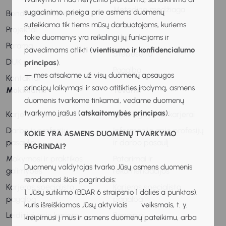
Metodinė medžiaga
sugadinimo, prieiga prie asmens duomenų
Bendradarbiavimas
suteikiama tik tiems mūsų darbuotojams, kuriems
Kvalifikacijos
Projektai
tokie duomenys yra reikalingi jų funkcijoms ir
tobulinimas
Parama
pavedimams atlikti (
vientisumo ir konfidencialumo
Stebėsena
DUK
principas
).
Pagalba
— mes atsakome už visų duomenų apsaugos
Kontaktai
principų laikymąsi ir savo atitikties įrodymą, asmens
Mokiniams
Tėvams
duomenis tvarkome tinkamai, vedame duomenų
tvarkymo įrašus (
atskaitomybės principas
).
Karjeros vadovas
Vaiko ugdymas karjerai
Darbo ir profesijų
Informacija apie profesijų
KOKIE YRA ASMENS DUOMENŲ TVARKYMO
pasaulis
ir darbo pasaulį
PAGRINDAI?
Mokymosi ir praktikos
Patarimai ir
Duomenų valdytojas tvarko Jūsų asmens duomenis
galimybės
rekomendacijos
remdamasi šiais pagrindais:
Karjeros specialisto
Karjeros specialisto
1. Jūsų sutikimo (BDAR 6 straipsnio 1 dalies a punktas),
pagalba
pagalba
kuris išreiškiamas Jūsų aktyviais veiksmais, t. y.
Leidiniai apie karjerą
Renginiai
kreipimusi į mus ir asmens duomenų pateikimu, arba