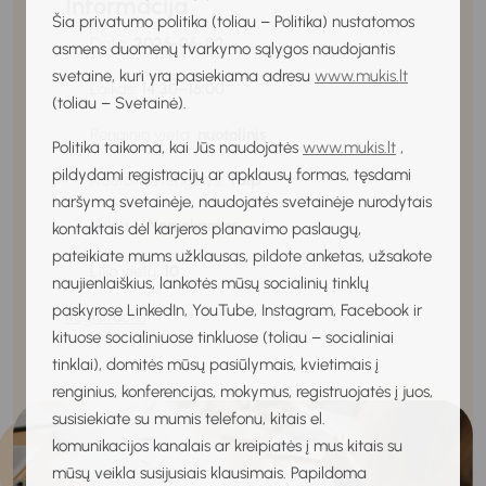
Informacija
Šia privatumo politika (toliau – Politika) nustatomos
Data:
2026-06-02
asmens duomenų tvarkymo sąlygos naudojantis
svetaine, kuri yra pasiekiama adresu
www.mukis.lt
Laikas:
14:30–16:00
(toliau – Svetainė).
Renginio vieta:
nuotolinis
Politika taikoma, kai Jūs naudojatės
www.mukis.lt
,
pildydami registracijų ar apklausų formas, tęsdami
Nuotolinis renginys:
Taip
naršymą svetainėje, naudojatės svetainėje nurodytais
Kaina:
Nemokamas
kontaktais dėl karjeros planavimo paslaugų,
pateikiate mums užklausas, pildote anketas, užsakote
Liko vietų:
10
naujienlaiškius, lankotės mūsų socialinių tinklų
paskyrose LinkedIn, YouTube, Instagram, Facebook ir
Registruotis
kituose socialiniuose tinkluose (toliau – socialiniai
tinklai), domitės mūsų pasiūlymais, kvietimais į
renginius, konferencijas, mokymus, registruojatės į juos,
susisiekiate su mumis telefonu, kitais el.
komunikacijos kanalais ar kreipiatės į mus kitais su
mūsų veikla susijusiais klausimais. Papildoma