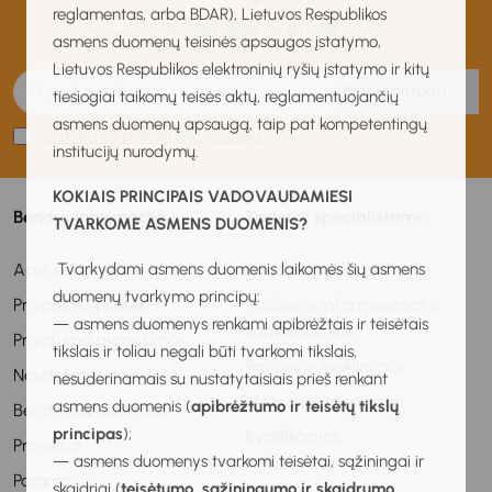
reglamentas, arba BDAR), Lietuvos Respublikos
Gaukite naujienas pirmas!
asmens duomenų teisinės apsaugos įstatymo,
Lietuvos Respublikos elektroninių ryšių įstatymo ir kitų
Prenumeruoti
tiesiogiai taikomų teisės aktų, reglamentuojančių
asmens duomenų apsaugą, taip pat kompetentingų
Sutinku su privatumo politika
institucijų nurodymų.
KOKIAIS PRINCIPAIS VADOVAUDAMIESI
Bendra informacija
Karjeros specialistams
TVARKOME ASMENS DUOMENIS?
Apie sistemą
Karjeros paslaugos
Tvarkydami asmens duomenis laikomės šių asmens
duomenų tvarkymo principų:
Privatumo politika
Profesinis informavimas ir
— asmens duomenys renkami apibrėžtais ir teisėtais
konsultavimas
Privatumo pranešimas
tikslais ir toliau negali būti tvarkomi tikslais,
Profesinis veiklinimas
Naudojimosi taisyklės
nesuderinamais su nustatytaisiais prieš renkant
Metodinė medžiaga
asmens duomenis (
apibrėžtumo ir teisėtų tikslų
Bendradarbiavimas
principas
);
Kvalifikacijos
Projektai
— asmens duomenys tvarkomi teisėtai, sąžiningai ir
tobulinimas
Parama
skaidriai (
teisėtumo, sąžiningumo ir skaidrumo