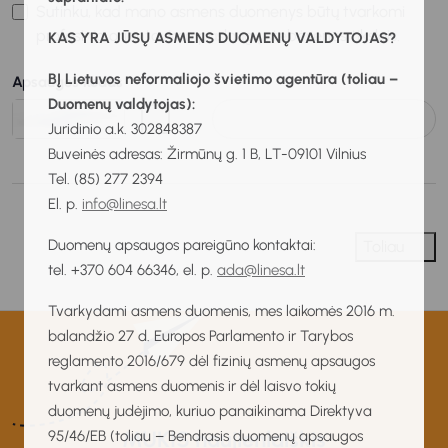
Sutinku, kad mano asmens duomenys būtų tvarkomi
profesinio orientavimo paslaugų stebėsenos tikslais.
KAS YRA JŪSŲ ASMENS DUOMENŲ VALDYTOJAS?
BĮ Lietuvos neformaliojo švietimo agentūra (toliau –
Apsaugos kodas
Duomenų valdytojas):
Juridinio a.k. 302848387
Buveinės adresas: Žirmūnų g. 1 B, LT-09101 Vilnius
Tel. (85) 277 2394
El. p.
info@linesa.lt
Duomenų apsaugos pareigūno kontaktai:
Toliau
tel. +370 604 66346, el. p.
ada@linesa.lt
Tvarkydami asmens duomenis, mes laikomės 2016 m.
balandžio 27 d. Europos Parlamento ir Tarybos
reglamento 2016/679 dėl fizinių asmenų apsaugos
tvarkant asmens duomenis ir dėl laisvo tokių
duomenų judėjimo, kuriuo panaikinama Direktyva
MUKIS naujienlaiškis
95/46/EB (toliau – Bendrasis duomenų apsaugos