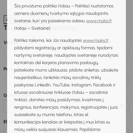
Šia privatumo politika (toliau – Politika) nustatomos
asmens duomenų tvarkymo sąlygos naudojantis
Atstatyti visus etapus
svetaine, kuri yra pasiekiama adresu
www.mukis.lt
Tėvo (globėjo) duomenys
(toliau – Svetainė).
Politika taikoma, kai Jūs naudojatės
www.mukis.lt
,
Vardas
*
pildydami registracijų ar apklausų formas, tęsdami
naršymą svetainėje, naudojatės svetainėje nurodytais
kontaktais dėl karjeros planavimo paslaugų,
Pavardė
*
pateikiate mums užklausas, pildote anketas, užsakote
naujienlaiškius, lankotės mūsų socialinių tinklų
paskyrose LinkedIn, YouTube, Instagram, Facebook ir
kituose socialiniuose tinkluose (toliau – socialiniai
Gimimo data
tinklai), domitės mūsų pasiūlymais, kvietimais į
renginius, konferencijas, mokymus, registruojatės į juos,
susisiekiate su mumis telefonu, kitais el.
El. pašto adresas
*
komunikacijos kanalais ar kreipiatės į mus kitais su
mūsų veikla susijusiais klausimais. Papildoma