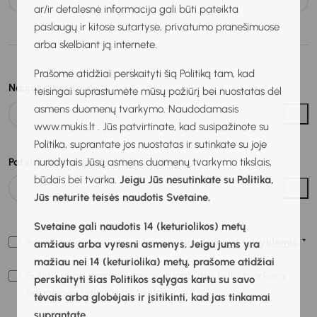
ar/ir detalesnė informacija gali būti pateikta
paslaugų ir kitose sutartyse, privatumo pranešimuose
arba skelbiant ją internete.
Prašome atidžiai perskaityti šią Politiką tam, kad
Naujas slaptažodis
*
teisingai suprastumėte mūsų požiūrį bei nuostatas dėl
asmens duomenų tvarkymo. Naudodamasis
www.mukis.lt . Jūs patvirtinate, kad susipažinote su
Politika, suprantate jos nuostatas ir sutinkate su joje
nurodytais Jūsų asmens duomenų tvarkymo tikslais,
Patvirtinkite slaptažodį
*
būdais bei tvarka.
Jeigu Jūs nesutinkate su Politika,
Jūs neturite teisės naudotis Svetaine.
Svetaine gali naudotis 14 (keturiolikos) metų
*
Patvirtinu, kad esu susipažinęs su
Naudojimosi taisyklėmis
.
amžiaus arba vyresni asmenys. Jeigu jums yra
mažiau nei 14 (keturiolika) metų, prašome atidžiai
Sutinku, kad mano asmens duomenys būtų tvarkomi
perskaityti šias Politikos sąlygas kartu su savo
tiesioginės rinkodaros tikslais.
tėvais arba globėjais ir įsitikinti, kad jas tinkamai
suprantate.