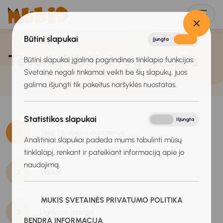
Būtini slapukai
Įjungta
Išjungta
Tėvo (globėjo) registracija
Būtini slapukai įgalina pagrindines tinklapio funkcijas.
Svetainė negali tinkamai veikti be šių slapukų, juos
galima išjungti tik pakeitus naršyklės nuostatas.
Statistikos slapukai
Įjungta
Išjungta
1
Tėvo (globėjo) duomenys
Analitiniai slapukai padeda mums tobulinti mūsų
tinklalapį, renkant ir pateikiant informaciją apie jo
naudojimą.
2
Vaikai
MUKIS SVETAINĖS PRIVATUMO POLITIKA
3
Ugdymo įstaiga
BENDRA INFORMACIJA