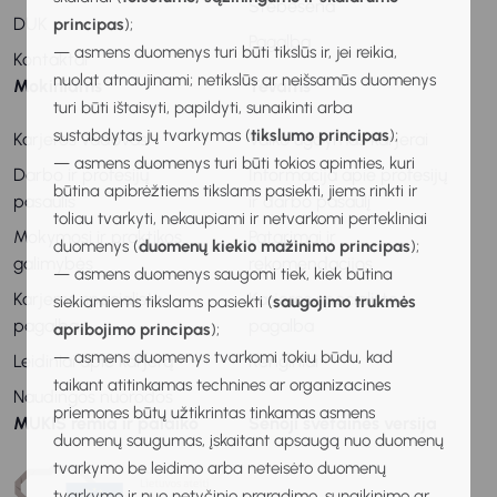
Stebėsena
DUK
principas
);
Pagalba
— asmens duomenys turi būti tikslūs ir, jei reikia,
Kontaktai
nuolat atnaujinami; netikslūs ar neišsamūs duomenys
Mokiniams
Tėvams
turi būti ištaisyti, papildyti, sunaikinti arba
sustabdytas jų tvarkymas (
tikslumo principas
);
Karjeros vadovas
Vaiko ugdymas karjerai
— asmens duomenys turi būti tokios apimties, kuri
Darbo ir profesijų
Informacija apie profesijų
būtina apibrėžtiems tikslams pasiekti, jiems rinkti ir
pasaulis
ir darbo pasaulį
toliau tvarkyti, nekaupiami ir netvarkomi pertekliniai
Mokymosi ir praktikos
Patarimai ir
duomenys (
duomenų kiekio mažinimo principas
);
galimybės
rekomendacijos
— asmens duomenys saugomi tiek, kiek būtina
Karjeros specialisto
Karjeros specialisto
siekiamiems tikslams pasiekti (
saugojimo trukmės
pagalba
pagalba
apribojimo principas
);
— asmens duomenys tvarkomi tokiu būdu, kad
Leidiniai apie karjerą
Renginiai
taikant atitinkamas technines ar organizacines
Naudingos nuorodos
priemones būtų užtikrintas tinkamas asmens
MUKIS remia ir palaiko
Senoji svetainės versija
duomenų saugumas, įskaitant apsaugą nuo duomenų
tvarkymo be leidimo arba neteisėto duomenų
tvarkymo ir nuo netyčinio praradimo, sunaikinimo ar