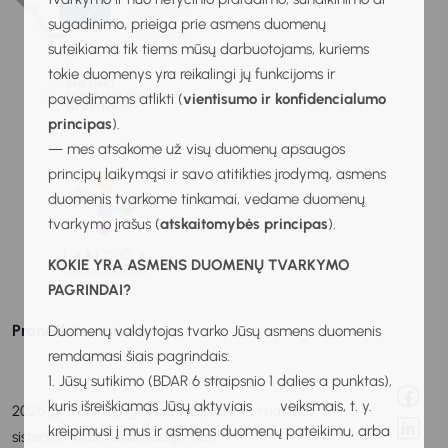
sugadinimo, prieiga prie asmens duomenų
suteikiama tik tiems mūsų darbuotojams, kuriems
tokie duomenys yra reikalingi jų funkcijoms ir
pavedimams atlikti (
vientisumo ir konfidencialumo
principas
).
— mes atsakome už visų duomenų apsaugos
principų laikymąsi ir savo atitikties įrodymą, asmens
duomenis tvarkome tinkamai, vedame duomenų
tvarkymo įrašus (
atskaitomybės principas
).
KOKIE YRA ASMENS DUOMENŲ TVARKYMO
PAGRINDAI?
Praneškite apie klaidą
Duomenų valdytojas tvarko Jūsų asmens duomenis
remdamasi šiais pagrindais:
1. Jūsų sutikimo (BDAR 6 straipsnio 1 dalies a punktas),
kuris išreiškiamas Jūsų aktyviais veiksmais, t. y.
2026 © Mokinių ugdymo karjerai informacinė
kreipimusi į mus ir asmens duomenų pateikimu, arba
sistema. Visos teisės saugomos.