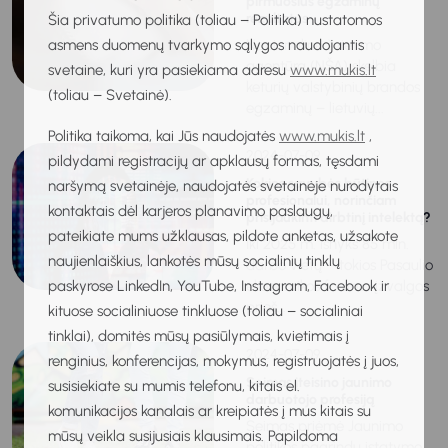
pirmuosius egzaminų
rezultatus
Šia privatumo politika (toliau – Politika) nustatomos
asmens duomenų tvarkymo sąlygos naudojantis
Nacionalinė švietimo
agentūra (NŠA) skelbia
svetaine, kuri yra pasiekiama adresu
www.mukis.lt
keturių valstybinių brandos
(toliau – Svetainė).
egzaminų – lietuvių...
Politika taikoma, kai Jūs naudojatės
www.mukis.lt
,
2024-07-09
pildydami registracijų ar apklausų formas, tęsdami
Kokios savybės būtinos
naršymą svetainėje, naudojatės svetainėje nurodytais
profesionalui, norinčiam
kontaktais dėl karjeros planavimo paslaugų,
prisijaukinti dirbtinį intelektą?
pateikiate mums užklausas, pildote anketas, užsakote
Iki 2025 m. išnyks 85 mln.
naujienlaiškius, lankotės mūsų socialinių tinklų
darbo vietų – tokios Pasaulio
paskyrose LinkedIn, YouTube, Instagram, Facebook ir
ekonomikos forumo įžvalgos
prieš...
kituose socialiniuose tinkluose (toliau – socialiniai
tinklai), domitės mūsų pasiūlymais, kvietimais į
2024-07-09
renginius, konferencijas, mokymus, registruojatės į juos,
Seimas įteisino jaunimo
susisiekiate su mumis telefonu, kitais el.
darbuotojo profesiją
komunikacijos kanalais ar kreipiatės į mus kitais su
Seimas priėmė Jaunimo
mūsų veikla susijusiais klausimais. Papildoma
politikos pagrindų įstatymo