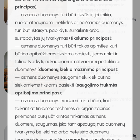
startuolių vystytojams ir
principas
);
antrepreneriams
— asmens duomenys turi būti tikslūs ir, jei reikia,
KTU Socialinių, humanitarinių
nuolat atnaujinami; netikslūs ar neišsamūs duomenys
mokslų ir menų fakultete
turi būti ištaisyti, papildyti, sunaikinti arba
(KTU SHMMF) startuoja
sustabdytas jų tvarkymas (
tikslumo principas
);
nauja studijų...
— asmens duomenys turi būti tokios apimties, kuri
2024-07-01
būtina apibrėžtiems tikslams pasiekti, jiems rinkti ir
toliau tvarkyti, nekaupiami ir netvarkomi pertekliniai
Po magistrantūros ir
pedagogikos studijų -
duomenys (
duomenų kiekio mažinimo principas
);
geresnės įsidarbinimo
— asmens duomenys saugomi tiek, kiek būtina
galimybės
siekiamiems tikslams pasiekti (
saugojimo trukmės
Naujausi statistikos
duomenys rodo, kad
apribojimo principas
);
magistrantūros absolventai
— asmens duomenys tvarkomi tokiu būdu, kad
lengviau įsidarbina,
taikant atitinkamas technines ar organizacines
sparčiau...
priemones būtų užtikrintas tinkamas asmens
duomenų saugumas, įskaitant apsaugą nuo duomenų
2024-07-01
tvarkymo be leidimo arba neteisėto duomenų
Vilniuje, Kaune ir Alytuje veiklą
tvarkymo ir nuo netyčinio praradimo, sunaikinimo ar