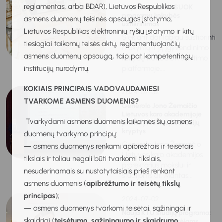
reglamentas, arba BDAR), Lietuvos Respublikos
Stiprinamas KURSUOK
programų kokybės
asmens duomenų teisinės apsaugos įstatymo,
užtikrinimas
Lietuvos Respublikos elektroninių ryšių įstatymo ir kitų
Siekiant dar labiau sustiprinti
tiesiogiai taikomų teisės aktų, reglamentuojančių
mokymų ir jų įgyvendinimo
asmens duomenų apsaugą, taip pat kompetentingų
kokybę KURSUOK švietimo
institucijų nurodymų.
platformoje,...
KOKIAIS PRINCIPAIS VADOVAUDAMIESI
2024-07-02
TVARKOME ASMENS DUOMENIS?
Generolo Jono Žemaičio
Lietuvos karo akademijoje
Tvarkydami asmens duomenis laikomės šių asmens
pristatytos naujos studijų
kryptys
duomenų tvarkymo principų:
Generolo Jono Žemaičio
— asmens duomenys renkami apibrėžtais ir teisėtais
Lietuvos karo akademijos
tikslais ir toliau negali būti tvarkomi tikslais,
prorektorius mokslui ir
nesuderinamais su nustatytaisiais prieš renkant
studijoms dr. Mantas...
asmens duomenis (
apibrėžtumo ir teisėtų tikslų
principas
);
2024-07-02
— asmens duomenys tvarkomi teisėtai, sąžiningai ir
Nauja KTU studijų programa:
skaidriai (
teisėtumo, sąžiningumo ir skaidrumo
nuosavo verslo kūrėjams,