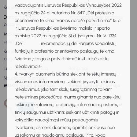
vadovaujantis Lietuvos Respublikos Vyriausybės 2022
Karjeros vadovas
Vaiko ugdymas karjerai
m. rugpjūčio 24 d. nutarimo Nr. 847 „Dėl profesinio
Darbo ir profesijų
Informacija apie profesijų
orientavimo teikimo tvarkos aprašo patvirtinimo“ 15 p.
pasaulis
ir darbo pasaulį
ir Lietuvos Respublikos švietimo, mokslo ir sporto
Mokymosi ir praktikos
Patarimai ir
ministro 2022 m. rugpjūčio 31 d. įsakymu Nr. V-1334
galimybės
rekomendacijos
„Dėl rekomendacijų dėl karjeros specialistų
funkcijų ir profesinio orientavimo paslaugų teikimo
Karjeros specialisto
Karjeros specialisto
pagalba
pagalba
švietimo įstaigose patvirtinimo“ ir kt. teisės aktų
reikalavimais;
Leidiniai apie karjerą
Renginiai
4. tvarkyti duomenis būtina siekiant teisėtų interesų –
Naudingos nuorodos
visuomenės informavimo, siekiant įvykdyti teisinius
MUKIS remia ir palaiko
Senoji svetainės versija
reikalavimus, įskaitant skolų susigrąžinimą taikant
neteismines procedūras, mums ginantis nuo pareikštų
ieškinių, reikalavimų, pretenzijų; informacinių sistemų ir
tinklų saugumui užtikrinti; siekiant užtikrinti patogų ir
kokybišką naudojimąsi mūsų paslaugomis;
Tvarkomų asmens duomenų apimtis priklauso nuo
užsakomų ar naudojamų paslaugų ir to, kokią