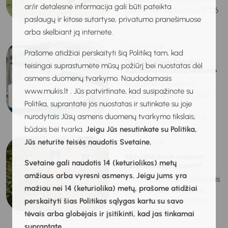
ar/ir detalesnė informacija gali būti pateikta
pakeitimus, kuriais nuo 2026
paslaugų ir kitose sutartyse, privatumo pranešimuose
m. nusprendė...
arba skelbiant ją internete.
2024-07-09
Prašome atidžiai perskaityti šią Politiką tam, kad
Dėl valstybinių brandos
teisingai suprastumėte mūsų požiūrį bei nuostatas dėl
egzaminų rezultatų skelbimo
asmens duomenų tvarkymo. Naudodamasis
Nacionalinė švietimo
www.mukis.lt . Jūs patvirtinate, kad susipažinote su
agentūra informuoja, kad
Politika, suprantate jos nuostatas ir sutinkate su joje
valstybinių brandos
egzaminų rezultatai bus...
nurodytais Jūsų asmens duomenų tvarkymo tikslais,
būdais bei tvarka.
Jeigu Jūs nesutinkate su Politika,
Jūs neturite teisės naudotis Svetaine.
2024-07-08
Ką būtina žinoti sudarant
Svetaine gali naudotis 14 (keturiolikos) metų
sezoninio darbo sutartį?
amžiaus arba vyresni asmenys. Jeigu jums yra
Darbo kodekso 100 straipsnis
mažiau nei 14 (keturiolika) metų, prašome atidžiai
reglamentuoja sezoninio
darbo sutartis. Sezoninio
perskaityti šias Politikos sąlygas kartu su savo
darbo sutartis...
tėvais arba globėjais ir įsitikinti, kad jas tinkamai
suprantate.