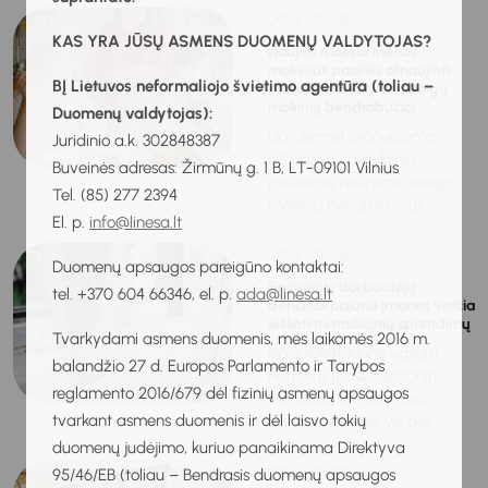
2024-07-08
KAS YRA JŪSŲ ASMENS DUOMENŲ VALDYTOJAS?
Naujais mokslo metais
mokinius pasitiks atnaujinti
BĮ Lietuvos neformaliojo švietimo agentūra (toliau –
profesinio mokymo įstaigų
mokinių bendrabučiai
Duomenų valdytojas):
Dar šiemet planuojama
Juridinio a.k. 302848387
atnaujinti valstybinių
Buveinės adresas: Žirmūnų g. 1 B, LT-09101 Vilnius
profesinių mokymo įstaigų
Tel. (85) 277 2394
mokinių bendrabučius...
El. p.
info@linesa.lt
2024-07-03
Duomenų apsaugos pareigūno kontaktai:
Sezoninių darbuotojų
tel. +370 604 66346, el. p.
ada@linesa.lt
deficitas pajūrio įmones verčia
ieškoti netradicinių sprendimų
Tvarkydami asmens duomenis, mes laikomės 2016 m.
Nors kalendorinė vasara
balandžio 27 d. Europos Parlamento ir Tarybos
netrukus įpusės, sezoninis
reglamento 2016/679 dėl fizinių asmenų apsaugos
komandų formavimas
tvarkant asmens duomenis ir dėl laisvo tokių
pajūrio įmonėse vis dar...
duomenų judėjimo, kuriuo panaikinama Direktyva
2024-07-03
95/46/EB (toliau – Bendrasis duomenų apsaugos