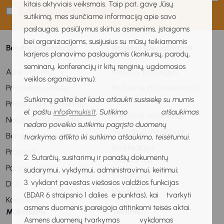
kitais aktyviais veiksmais. Taip pat, gavę Jūsų
Sutinku su privatumo politika
sutikimą, mes siunčiame informaciją apie savo
paslaugas, pasiūlymus skirtus asmenims, įstaigoms
bei organizacijoms, susijusius su mūsų teikiamomis
Bendra informacija
Karjeros specialistams
karjeros planavimo paslaugomis (konkursų, parodų,
seminarų, konferencijų ir kitų renginių, ugdomosios
Apie sistemą
Karjeros paslaugos
veiklos organizavimu).
Privatumo politika
Profesinis informavimas ir
Sutikimą galite bet kada atšaukti susisiekę su mumis
konsultavimas
Privatumo pranešimas
el. paštu
info@mukis.lt
. Sutikimo atšaukimas
Profesinis veiklinimas
Naudojimosi taisyklės
nedaro poveikio sutikimu pagrįsto duomenų
Metodinė medžiaga
Bendradarbiavimas
tvarkymo, atlikto iki sutikimo atšaukimo, teisėtumui.
Kvalifikacijos
Projektai
2. Sutarčių, susitarimų ir panašių dokumentų
tobulinimas
Parama
sudarymui, vykdymui, administravimui, keitimui;
Stebėsena
3. vykdant pavestas viešosios valdžios funkcijas
DUK
Pagalba
(BDAR 6 straipsnio 1 dalies e punktas), kai tvarkyti
Kontaktai
asmens duomenis įpareigoja atitinkami teisės aktai.
Mokiniams
Tėvams
Asmens duomenų tvarkymas vykdomas