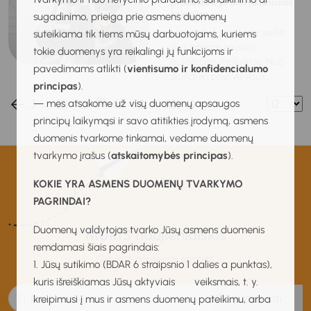
pradeda trys atsinaujinusios
kolegijos
sugadinimo, prieiga prie asmens duomenų
Liepos 1 d. pradeda veikti
suteikiama tik tiems mūsų darbuotojams, kuriems
trys atsinaujinusios
tokie duomenys yra reikalingi jų funkcijoms ir
aukštosios mokyklos. Nuo
pavedimams atlikti (
vientisumo ir konfidencialumo
šiandien prie Vilniaus...
principas
).
— mes atsakome už visų duomenų apsaugos
1
…
55
56
57
58
59
…
80
principų laikymąsi ir savo atitikties įrodymą, asmens
duomenis tvarkome tinkamai, vedame duomenų
tvarkymo įrašus (
atskaitomybės principas
).
KOKIE YRA ASMENS DUOMENŲ TVARKYMO
PAGRINDAI?
Duomenų valdytojas tvarko Jūsų asmens duomenis
MUKIS naujienlaiškis
remdamasi šiais pagrindais:
Gaukite naujienas pirmas!
1. Jūsų sutikimo (BDAR 6 straipsnio 1 dalies a punktas),
kuris išreiškiamas Jūsų aktyviais veiksmais, t. y.
Prenumeruoti
kreipimusi į mus ir asmens duomenų pateikimu, arba