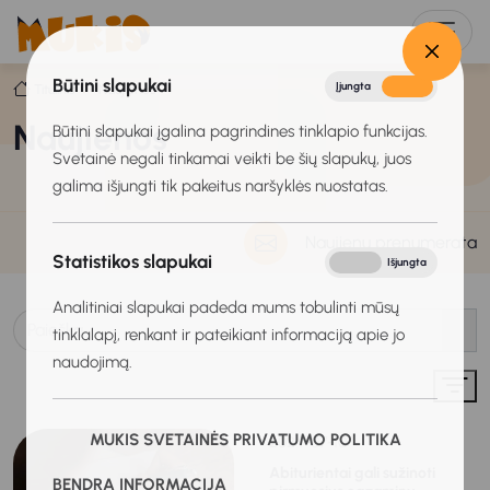
Būtini slapukai
Įjungta
Išjungta
Titulinis
Naujienos
Naujienos
Būtini slapukai įgalina pagrindines tinklapio funkcijas.
Svetainė negali tinkamai veikti be šių slapukų, juos
galima išjungti tik pakeitus naršyklės nuostatas.
Naujienų prenumerata
Statistikos slapukai
Įjungta
Išjungta
Analitiniai slapukai padeda mums tobulinti mūsų
tinklalapį, renkant ir pateikiant informaciją apie jo
naudojimą.
MUKIS SVETAINĖS PRIVATUMO POLITIKA
2024-07-10
Abiturientai gali sužinoti
BENDRA INFORMACIJA