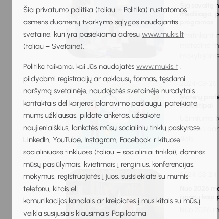
Šią savaitę 
Šia privatumo politika (toliau – Politika) nustatomos
medžiaga, pa
asmens duomenų tvarkymo sąlygos naudojantis
programas
svetaine, kuri yra pasiekiama adresu
www.mukis.lt
Pasitinkant
metodinė me
(toliau – Svetainė).
mokytojams 
Politika taikoma, kai Jūs naudojatės
www.mukis.lt
,
pildydami registracijų ar apklausų formas, tęsdami
2024-08-26
naršymą svetainėje, naudojatės svetainėje nurodytais
Moterų profe
kontaktais dėl karjeros planavimo paslaugų, pateikiate
stereotipai
mums užklausas, pildote anketas, užsakote
Užimtumo ta
naujienlaiškius, lankotės mūsų socialinių tinklų paskyrose
ieškomo darb
šiais...
LinkedIn, YouTube, Instagram, Facebook ir kituose
socialiniuose tinkluose (toliau – socialiniai tinklai), domitės
mūsų pasiūlymais, kvietimais į renginius, konferencijas,
2024-08-24
mokymus, registruojatės į juos, susisiekiate su mumis
telefonu, kitais el.
Nuo 2026 met
ispanų kaip 
komunikacijos kanalais ar kreipiatės į mus kitais su mūsų
Nuo 2026 me
veikla susijusiais klausimais. Papildoma