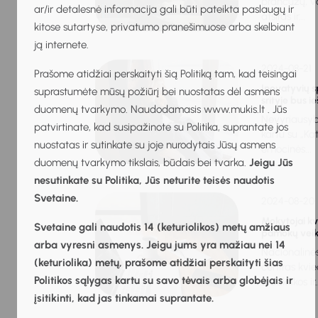
prancūzų, v
ar/ir detalesnė informacija gali būti pateikta paslaugų ir
atsiras ir...
kitose sutartyse, privatumo pranešimuose arba skelbiant
ją internete.
2024-08-21
Prašome atidžiai perskaityti šią Politiką tam, kad teisingai
Inovatyvių 
suprastumėte mūsų požiūrį bei nuostatas dėl asmens
srityje bus 
duomenų tvarkymo. Naudodamasis www.mukis.lt . Jūs
Nevyriausybi
patvirtinate, kad susipažinote su Politika, suprantate jos
kartu su „Ka
nuostatas ir sutinkate su joje nurodytais Jūsų asmens
emocinės...
duomenų tvarkymo tikslais, būdais bei tvarka.
Jeigu Jūs
nesutinkate su Politika, Jūs neturite teisės naudotis
Svetaine.
2024-08-20
Mokytojai kv
Svetaine gali naudotis 14 (keturiolikos) metų amžiaus
pamokų veik
arba vyresni asmenys. Jeigu jums yra mažiau nei 14
Nacionalinė
(keturiolika) metų, prašome atidžiai perskaityti šias
centras kvie
Politikos sąlygas kartu su savo tėvais arba globėjais ir
didaktikos ir..
įsitikinti, kad jas tinkamai suprantate.