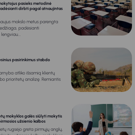
mokytojus pasieks metodinė
dėsianti dirbti pagal atnaujintas
 naujus mokslo metus parengta
džiaga, padėsianti
lengviau...
sinius pasirinkimus stabdo
rnyba atliko išsamią klientų
o prioritetų analizę. Remiantis
ų mokyklos galės siūlyti mokytis
pirmosios užsienio kalbos
tų rugsėjo greta pirmųjų anglų,