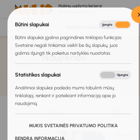
Mokinių ugdymo karjerai
informacinė sistema
Būtini slapukai
Įjungta
Išjungta
Mokiniams
Karjeros specialistams
Būtini slapukai įgalina pagrindines tinklapio funkcijas.
Titulinis
Naujienos
Svetainė negali tinkamai veikti be šių slapukų, juos
galima išjungti tik pakeitus naršyklės nuostatas.
Naujienos
Statistikos slapukai
Įjungta
Išjungta
Analitiniai slapukai padeda mums tobulinti mūsų
tinklalapį, renkant ir pateikiant informaciją apie jo
naudojimą.
MUKIS SVETAINĖS PRIVATUMO POLITIKA
2024-08-27
BENDRA INFORMACIJA