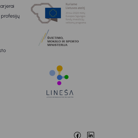
arjerai
 profesijų
sto