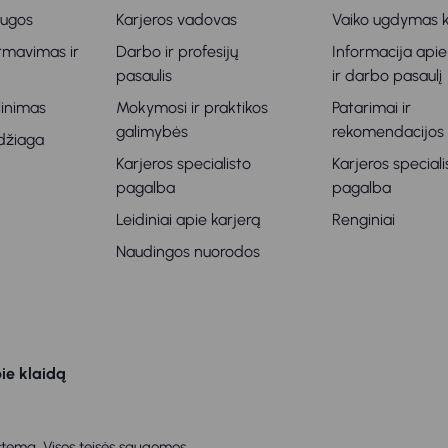
augos
Karjeros vadovas
Vaiko ugdymas k
ormavimas ir
Darbo ir profesijų
Informacija apie
s
pasaulis
ir darbo pasaulį
klinimas
Mokymosi ir praktikos
Patarimai ir
galimybės
rekomendacijos
džiaga
Karjeros specialisto
Karjeros speciali
pagalba
pagalba
Leidiniai apie karjerą
Renginiai
Naudingos nuorodos
ie klaidą
tema. Visos teisės saugomos.