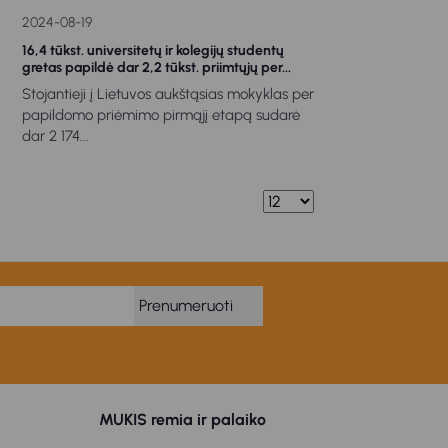
2024-08-19
16,4 tūkst. universitetų ir kolegijų studentų
gretas papildė dar 2,2 tūkst. priimtųjų per...
Stojantieji į Lietuvos aukštąsias mokyklas per
papildomo priėmimo pirmąjį etapą sudarė
dar 2 174...
Prenumeruoti
MUKIS remia ir palaiko