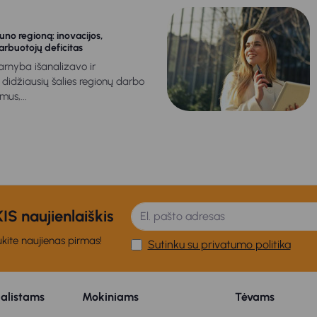
auno regioną: inovacijos,
darbuotojų deficitas
rnyba išanalizavo ir
didžiausių šalies regionų darbo
mus,...
S naujienlaiškis
kite naujienas pirmas!
Sutinku su privatumo politika
ialistams
Mokiniams
Tėvams