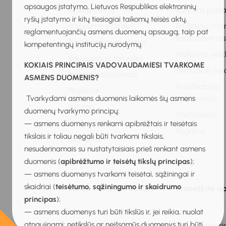
apsaugos įstatymo, Lietuvos Respublikos elektroninių
Apie sistemą
Karjeros pasl
ryšių įstatymo ir kitų tiesiogiai taikomų teisės aktų,
Privatumo politika
Profesinis inf
reglamentuojančių asmens duomenų apsaugą, taip pat
konsultavima
Privatumo pranešimas
kompetentingų institucijų nurodymų.
Profesinis vei
Naudojimosi taisyklės
KOKIAIS PRINCIPAIS VADOVAUDAMIESI TVARKOME
Metodinė me
Bendradarbiavimas
ASMENS DUOMENIS?
Kvalifikacijos
Projektai
Tvarkydami asmens duomenis laikomės šių asmens
tobulinimas
Parama
duomenų tvarkymo principų:
Stebėsena
DUK
— asmens duomenys renkami apibrėžtais ir teisėtais
Pagalba
tikslais ir toliau negali būti tvarkomi tikslais,
Kontaktai
nesuderinamais su nustatytaisiais prieš renkant asmens
duomenis (
apibrėžtumo ir teisėtų tikslų principas
);
— asmens duomenys tvarkomi teisėtai, sąžiningai ir
skaidriai (
teisėtumo, sąžiningumo ir skaidrumo
Senoji svetainės versija
Praneškite ap
principas
);
— asmens duomenys turi būti tikslūs ir, jei reikia, nuolat
atnaujinami; netikslūs ar neišsamūs duomenys turi būti
2026 © Mokinių ugdymo karjerai informacinė sis