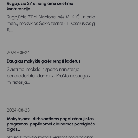
Rugpjūčio 27 d. rengiama švietimo
konferencija
Rugpjūčio 27 d. Nacionalinės M. K. Čiurlionio
menų mokyklos Šokio teatre (T. Kosčiuskos g.
11,...
2024-08-24
Daugiau mokyklų galės rengti kadetus
Švietimo, mokslo ir sporto ministerija,
bendradarbiaudama su Krašto apsaugos
ministerija,...
2024-08-23
Mokytojams, dirbsiantiems pagal atnaujintas
programas, papildomai didinamas pareiginės
algos...
Naujais mokslo metais visiems mokytojams,