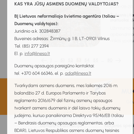
KAS YRA JŪSŲ ASMENS DUOMENŲ VALDYTOJAS?
2024-08-20
Žvilgsnis į K
BĮ Lietuvos neformaliojo švietimo agentūra (toliau –
startuoliai, 
Duomenų valdytojas):
Užimtumo ta
Juridinio a.k. 302848387
apibendrino 
Buveinės adresas: Žirmūnų g. 1 B, LT-09101 Vilnius
rinkos ypatu
Tel. (85) 277 2394
El. p.
info@linesa.lt
1
…
51
52
53
54
55
…
80
Duomenų apsaugos pareigūno kontaktai:
tel. +370 604 66346, el. p.
ada@linesa.lt
Tvarkydami asmens duomenis, mes laikomės 2016 m.
MUKI
balandžio 27 d. Europos Parlamento ir Tarybos
reglamento 2016/679 dėl fizinių asmenų apsaugos
Gau
tvarkant asmens duomenis ir dėl laisvo tokių duomenų
judėjimo, kuriuo panaikinama Direktyva 95/46/EB (toliau
– Bendrasis duomenų apsaugos reglamentas, arba
Bendra informacija
Karjeros spec
BDAR), Lietuvos Respublikos asmens duomenų teisinės