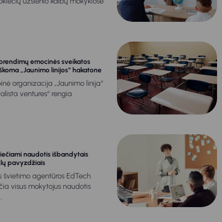
okiečių užsienio kalbų mokyklose
sprendimų emocinės sveikatos
ieškoma „Jaunimo linijos“ hakatone
nė organizacija „Jaunimo linija“
talista ventures“ rengia
iečiami naudotis išbandytais
lų pavyzdžiais
s švietimo agentūros EdTech
čia visus mokytojus naudotis
.