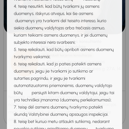
4. teisę nesutikti, kad būtų tvarkomi jų asmens
duomenys, išskyrus atvejus, kai šie asmens
duomenys yra tvarkomi dėl teisėto intereso, kurio
siekia duomenų valdytojas arba trečiasis asmuo,
kuriam teikiami asmens duomenys, ir jei duomenų
Individuali karjeros konsultanto
subjekto interesai nėra svarbesni;
konsultacija Klaipėdoje
5. teisę reikalauti, kad būtų apriboti asmens duomenų
19
Individuali karjeros konsultacija
tvarkymo veiksmai;
Klaipėda, Regioninis karjeros
6. teisę reikalauti, kad jo paties pateikti asmens
Rugpjūtis
centras "KARJERAS", Naikupės g. 27A, 14
2026
duomenys, jeigu jie tvarkomi jo sutikimo ar
kab.
sutarties pagrindu, ir jeigu jie tvarkomi
11:00-11:50
automatizuotomis priemonėmis, duomenų valdytojo
būtų persiųsti kitam duomenų valdytojui, jeigu tai
Nežinote, nuo ko pradėti rašyti gyvenimo aprašymą, ar
yra techniškai įmanoma (duomenų perkeliamumas);
norite atnaujinti turimą? Karjeros konsultanto konsultacijos
7. teisę dėl asmens duomenų tvarkymo pateikti
metu teikiama individuali pagalba gryninant profesinę
skundą Valstybinei duomenų apsaugos inspekcijai.
patirtį, išryškinant stipr...
8. teisę bet kuriuo metu atšaukti sutikimą, nedarant
poveikio sutikimu grindžiamo duomenų tvarkymo