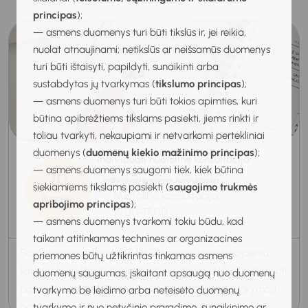
principas
);
— asmens duomenys turi būti tikslūs ir, jei reikia,
nuolat atnaujinami; netikslūs ar neišsamūs duomenys
turi būti ištaisyti, papildyti, sunaikinti arba
sustabdytas jų tvarkymas (
tikslumo principas
);
— asmens duomenys turi būti tokios apimties, kuri
būtina apibrėžtiems tikslams pasiekti, jiems rinkti ir
toliau tvarkyti, nekaupiami ir netvarkomi pertekliniai
duomenys (
duomenų kiekio mažinimo principas
);
Individuali nuotolinė konsultacija
— asmens duomenys saugomi tiek, kiek būtina
10
Individuali karjeros konsultacija
siekiamiems tikslams pasiekti (
saugojimo trukmės
Nuotolinė konsultacija
Rugpjūtis
apribojimo principas
);
2026
16:00-17:00
— asmens duomenys tvarkomi tokiu būdu, kad
taikant atitinkamas technines ar organizacines
Susitikime nuotolinėje (TEAMS) karjeros konsultacijoje su
priemones būtų užtikrintas tinkamas asmens
karjeros konsultante iš Molėtų. Konsultacijos tiklsas - planuoti
duomenų saugumas, įskaitant apsaugą nuo duomenų
profesinį kelią, todėl susitikimo matu aptarsime mokymosi
tvarkymo be leidimo arba neteisėto duomenų
galimybes...
tvarkymo ir nuo netyčinio praradimo, sunaikinimo ar