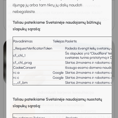
išjungę jų arba tam tikrų jų dalių naudoti
Vilniaus regiono karjeros centras kviečia visus norinčius
nebegalėsite.
apsilankyti Interaktyvioje Karjeros centro erdvėje. Kada?
rugpjūčio 20 d., rugpjūčio 27 d. (pasirinktinai) Laikas: 13.00–
Toliau pateikiame Svetainėje naudojamų būtinųjų
16.00 val...
slapukų sąrašą:
Pavadinimas
Teikėjas
Paskirtis
_RequestVerificationToken
Padeda išvengti kelių svetainių užkl
Šis slapukas yra "Cloudflare" teiki
cf_chl_1
svetainės turinio pristatymą ir DNS
cf_chl_prog
Skirtas žmonėms ir robotams atskirt
CookieConsent
Išsaugo esamo domeno naudotojo s
rc::a
Google
Skirtas žmonėms ir robotams atskirt
rc::c
Google
Skirtas žmonėms ir robotams atskirt
__cf_bm
Skirtas žmonėms ir robotams atskirt
Individuali karjeros konsultacija
Klaipėdoje
Toliau pateikiame Svetainėje naudojamų nuostatų
21
Individuali karjeros konsultacija
slapukų sąrašą:
Klaipėda, Regioninis karjeros
Rugpjūtis
centras "KARJERAS", Naikupės g. 27A, 14
2026