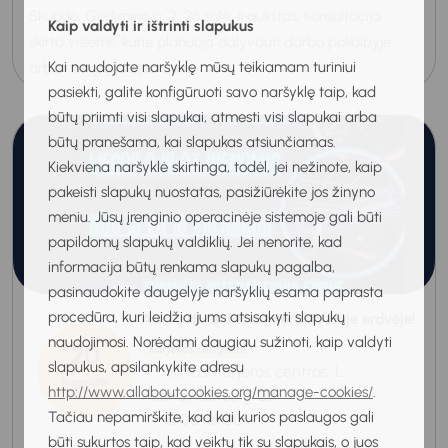
Skuode, Gedimino g. 2, 26 salė, II aukštas. Konsultacija
Kaip valdyti ir ištrinti slapukus
skirta visiems, kurie planuoja dalyvauti darbo pokalbyje
Kai naudojate naršyklę mūsų teikiamam turiniui
arba nori geriau jam pas...
pasiekti, galite konfigūruoti savo naršyklę taip, kad
būtų priimti visi slapukai, atmesti visi slapukai arba
būtų pranešama, kai slapukas atsiunčiamas.
Kiekviena naršyklė skirtinga, todėl, jei nežinote, kaip
pakeisti slapukų nuostatas, pasižiūrėkite jos žinyno
meniu. Jūsų įrenginio operacinėje sistemoje gali būti
papildomų slapukų valdiklių. Jei nenorite, kad
informacija būtų renkama slapukų pagalba,
pasinaudokite daugelyje naršyklių esama paprasta
procedūra, kuri leidžia jums atsisakyti slapukų
Atvirų durų diena Interaktyvioje erdvėje!
naudojimosi. Norėdami daugiau sužinoti, kaip valdyti
20
Karjeros renginiai
slapukus, apsilankykite adresu
Vilnius, Karjeros centras, L.
Rugpjūtis
http://www.allaboutcookies.org/manage-cookies/
.
Asanavičiūtės g. 23.
2026
Tačiau nepamirškite, kad kai kurios paslaugos gali
13:00-16:00
būti sukurtos taip, kad veiktų tik su slapukais, o juos