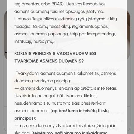
reglamentas, arba BDAR), Lietuvos Respublikos
asmens duomenų teisinės apsaugos įstatymo,
Lietuvos Respublikos elektroninių ryšių įstatymo ir kitų
tiesiogiai taikomų teisės aktų, reglamentuojančių
asmens duomenų apsaugą, taip pat kompetentingų
institucijų nurodymų.
KOKIAIS PRINCIPAIS VADOVAUDAMIESI
TVARKOME ASMENS DUOMENIS?
Individuali konsultacija apie profesijos
Tvarkydami asmens duomenis laikomės šių asmens
šešėliavimą
10
duomenų tvarkymo principų:
Veiklinimo konsultacija
Rugpjūtis
— asmens duomenys renkami apibrėžtais ir teisėtais
Nuotolinė konsultacija
2026
tikslais ir toliau negali būti tvarkomi tikslais,
10:00-11:00
nesuderinamais su nustatytaisiais prieš renkant
asmens duomenis (
apibrėžtumo ir teisėtų tikslų
Kviečiame į individualią konsultaciją, kurios metu aptarsime
principas
);
galimybes Panevėžio apskrityje praktiškai susipažinti su Jus
— asmens duomenys tvarkomi teisėtai, sąžiningai ir
dominančia profesija ir ją išbandyti realioje darbo vietoje.
skaidriai (
teisėtumo, sąžiningumo ir skaidrumo