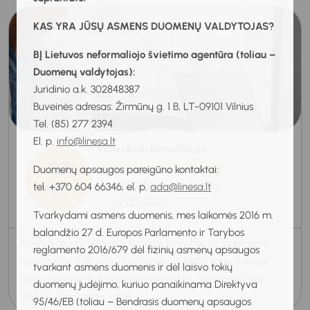
KAS YRA JŪSŲ ASMENS DUOMENŲ VALDYTOJAS?
BĮ Lietuvos neformaliojo švietimo agentūra (toliau –
Duomenų valdytojas):
Juridinio a.k. 302848387
Buveinės adresas: Žirmūnų g. 1 B, LT-09101 Vilnius
Tel. (85) 277 2394
El. p.
info@linesa.lt
Individuali konsultacija
07
Duomenų apsaugos pareigūno kontaktai:
Individuali karjeros konsultacija
Nuotolinė konsultacija
tel. +370 604 66346, el. p.
ada@linesa.lt
Rugpjūtis
2026
14:00-15:00
Tvarkydami asmens duomenis, mes laikomės 2016 m.
balandžio 27 d. Europos Parlamento ir Tarybos
Kviečiame į individualią karjeros konsultaciją su karjeros
reglamento 2016/679 dėl fizinių asmenų apsaugos
konsultante iš Molėtų. Nuotolinės (TEAMS) konsultacijos
tvarkant asmens duomenis ir dėl laisvo tokių
metu, aptarsime mokymosi galimybes, sužinosite apie
duomenų judėjimo, kuriuo panaikinama Direktyva
"Pažink save" testą, apta...
95/46/EB (toliau – Bendrasis duomenų apsaugos