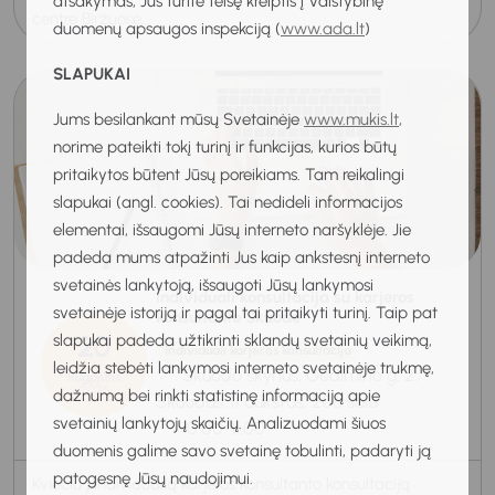
atsakymas, Jūs turite teisę kreiptis į Valstybinę
centre Biržuose...
duomenų apsaugos inspekciją (
www.ada.lt
)
SLAPUKAI
Jums besilankant mūsų Svetainėje
www.mukis.lt
,
norime pateikti tokį turinį ir funkcijas, kurios būtų
pritaikytos būtent Jūsų poreikiams. Tam reikalingi
slapukai (angl. cookies). Tai nedideli informacijos
elementai, išsaugomi Jūsų interneto naršyklėje. Jie
padeda mums atpažinti Jus kaip ankstesnį interneto
svetainės lankytoją, išsaugoti Jūsų lankymosi
Individuali konsultacija su karjeros
svetainėje istoriją ir pagal tai pritaikyti turinį. Taip pat
konsultante Skuode
20
slapukai padeda užtikrinti sklandų svetainių veikimą,
Individuali karjeros konsultacija
leidžia stebėti lankymosi interneto svetainėje trukmę,
Skuodo skyrius, Gedimino g. 2,
Rugpjūtis
2026
dažnumą bei rinkti statistinę informaciją apie
Skuodas, II aukštas, 206 salė
svetainių lankytojų skaičių. Analizuodami šiuos
10:00-11:00
duomenis galime savo svetainę tobulinti, padaryti ją
patogesnę Jūsų naudojimui.
Kviečiu į individualią karjeros konsultanto konsultaciją