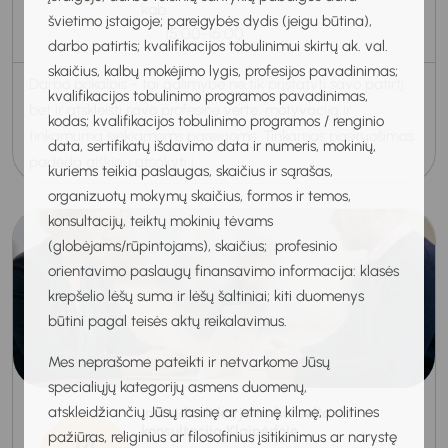
kab.
švietimo įstaigoje; pareigybės dydis (jeigu būtina),
15:00-16:00
darbo patirtis; kvalifikacijos tobulinimui skirtų ak. val.
skaičius, kalbų mokėjimo lygis, profesijos pavadinimas;
Darbo pokalbis - tai galimybė ne tik pristatyti savo patirtį,
kvalifikacijos tobulinimo programos pavadinimas,
bet ir atskleisti savo profesinę vertę, motyvaciją ir
kodas; kvalifikacijos tobulinimo programos / renginio
tinkamumą siekiamoms pareigoms. Tinkamas pasiruošimas
data, sertifikatų išdavimo data ir numeris, mokinių,
padeda aiškiau atsakyti į...
kuriems teikia paslaugas, skaičius ir sąrašas,
organizuotų mokymų skaičius, formos ir temos,
konsultacijų, teiktų mokinių tėvams
(globėjams/rūpintojams), skaičius; profesinio
orientavimo paslaugų finansavimo informacija: klasės
krepšelio lėšų suma ir lėšų šaltiniai; kiti duomenys
būtini pagal teisės aktų reikalavimus.
Mes neprašome pateikti ir netvarkome Jūsų
specialiųjų kategorijų asmens duomenų,
atskleidžiančių Jūsų rasinę ar etninę kilmę, politines
Individuali karjeros konsultanto
konsultacija Klaipėdoje
pažiūras, religinius ar filosofinius įsitikinimus ar narystę
14