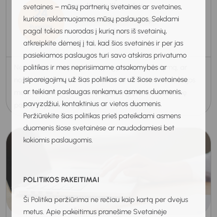
konsultacija Klaipėdoje
svetaines – mūsų partnerių svetaines ar svetaines,
24
kuriose reklamuojamos mūsų paslaugos. Sekdami
Individuali karjeros konsultacija
Rugpjūtis
pagal tokias nuorodas į kurią nors iš svetainių,
Nuotolinė konsultacija
2026
11:00-11:50
atkreipkite dėmesį į tai, kad šios svetainės ir per jas
pasiekiamos paslaugos turi savo atskiras privatumo
politikas ir mes neprisiimame atsakomybės ar
Nežinote, nuo ko pradėti rašyti gyvenimo aprašymą, ar
įsipareigojimų už šias politikas ar už šiose svetainėse
norite atnaujinti turimą? Karjeros konsultanto konsultacijos
ar teikiant paslaugas renkamus asmens duomenis,
metu teikiama individuali pagalba gryninant profesinę
pavyzdžiui, kontaktinius ar vietos duomenis.
patirtį, išryškinant stipr...
Peržiūrėkite šias politikas prieš pateikdami asmens
duomenis šiose svetainėse ar naudodamiesi bet
kokiomis paslaugomis.
POLITIKOS PAKEITIMAI
Ši Politika peržiūrima ne rečiau kaip kartą per dvejus
metus. Apie pakeitimus pranešime Svetainėje