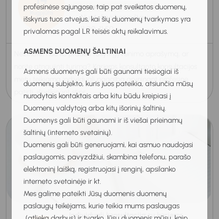
profesinėse sąjungose, taip pat sveikatos duomenų,
Individuali karjeros konsultacija
Rugpjūtis
Nuotolinė konsultacija
išskyrus tuos atvejus, kai šių duomenų tvarkymas yra
2026
11:00-11:50
privalomas pagal LR teisės aktų reikalavimus.
ASMENS DUOMENŲ ŠALTINIAI
Nežinote, nuo ko pradėti rašyti gyvenimo aprašymą, ar
norite atnaujinti turimą? Karjeros konsultanto konsultacijos
Asmens duomenys gali būti gaunami tiesiogiai iš
metu teikiama individuali pagalba gryninant profesinę
duomenų subjekto, kuris juos pateikia, atsiunčia mūsų
patirtį, išryškinant stipr...
nurodytais kontaktais arba kitu būdu kreipiasi į
Duomenų valdytoją arba kitų išorinių šaltinių.
Duomenys gali būti gaunami ir iš viešai prieinamų
šaltinių (interneto svetainių).
Duomenis gali būti generuojami, kai asmuo naudojasi
paslaugomis, pavyzdžiui, skambina telefonu, parašo
elektroninį laišką, registruojasi į renginį, apsilanko
interneto svetainėje ir kt.
Mes galime pateikti Jūsų duomenis duomenų
paslaugų teikėjams, kurie teikia mums paslaugas
Individuali konsultacija su karjeros
(atlieka darbus) ir tvarko Jūsų duomenis mūsų, kaip