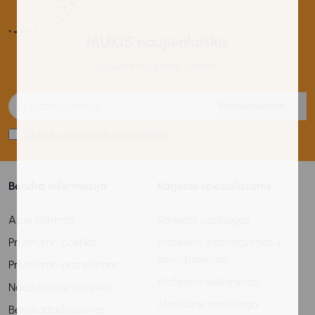
MUKIS naujienlaiškis
Gaukite naujienas pirmas!
Prenumeruoti
Sutinku su privatumo politika
Bendra informacija
Karjeros specialistams
Apie sistemą
Karjeros paslaugos
Privatumo politika
Profesinis informavimas ir
konsultavimas
Privatumo pranešimas
Profesinis veiklinimas
Naudojimosi taisyklės
Metodinė medžiaga
Bendradarbiavimas