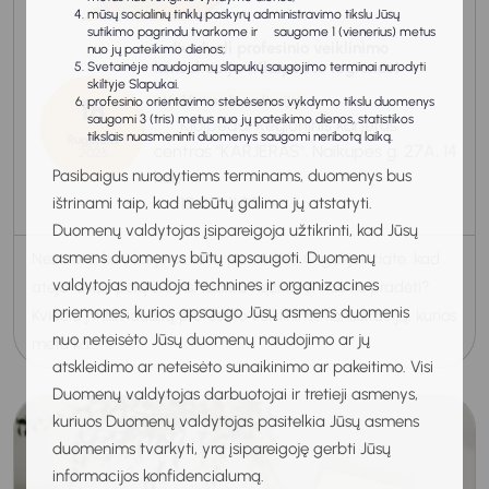
mūsų socialinių tinklų paskyrų administravimo tikslu Jūsų
sutikimo pagrindu tvarkome ir saugome 1 (vienerius) metus
Individuali profesinio veiklinimo
nuo jų pateikimo dienos;
konsultacija (Klaipėdos regionas)
Svetainėje naudojamų slapukų saugojimo terminai nurodyti
skiltyje Slapukai.
18
Veiklinimo konsultacija
profesinio orientavimo stebėsenos vykdymo tikslu duomenys
saugomi 3 (tris) metus nuo jų pateikimo dienos, statistikos
Klaipėda, Regioninis karjeros
tikslais nuasmeninti duomenys saugomi neribotą laiką.
Rugpjūtis
centras "KARJERAS", Naikupės g. 27A, 14
2026
Pasibaigus nurodytiems terminams, duomenys bus
kab.
10:00-11:00
ištrinami taip, kad nebūtų galima jų atstatyti.
Duomenų valdytojas įsipareigoja užtikrinti, kad Jūsų
asmens duomenys būtų apsaugoti. Duomenų
Nežinote, kokį karjeros kelią pasirinkti? O gal jaučiate, kad
valdytojas naudoja technines ir organizacines
atėjo laikas pokyčiams, tačiau nežinote, nuo ko pradėti?
priemones, kurios apsaugo Jūsų asmens duomenis
Kviečiu į individualią profesinio veiklinimo konsultaciją, kurios
nuo neteisėto Jūsų duomenų naudojimo ar jų
metu ka...
atskleidimo ar neteisėto sunaikinimo ar pakeitimo. Visi
Duomenų valdytojas darbuotojai ir tretieji asmenys,
kuriuos Duomenų valdytojas pasitelkia Jūsų asmens
duomenims tvarkyti, yra įsipareigoję gerbti Jūsų
informacijos konfidencialumą.