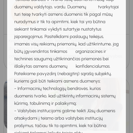
konsultante Kaune
17
duomenų valdytojo, vardu. Duomenų tvarkytojai
Individuali karjeros konsultacija
turi teisę tvarkyti asmens duomenis tik pagal mūsų
Rugpjūtis
Nuotolinis renginys
2026
nurodymus ir tik ta apimtimi, kiek tai yra būtina
11:00-11:45
siekiant tinkamai vykdyti sutartyje nustatytus
įsipareigojimus. Pasitelkdami paslaugų teikėjus,
Kviečiu kartu patyrinėti karjeros galimybes, dalintis
imamės visų reikiamų priemonių, kad užtikrintume, jog
įžvalgomis ir kurti savo ateitį. Atliksime įvairių testų, kurie
būtų įgyvendintos tinkamos organizacines ir
padės išsiaiškinti profesinius interesus ir asmenines savybes.
technines saugumą užtikrinančias priemonės bei
Galime ju...
išlaikytas asmens duomenų konfidencialumas.
Pateikiame pavyzdinį (nebaigtinį) sąrašą subjektų,
kuriems gali būti teikiami asmens duomenys:
- Informacinių technologijų bendrovės, kurios
duomenis tvarko, kad užtikrintų informacinių sistemų
kūrimą, tobulinimą ir palaikymą;
- Valstybės institucijoms galime teikti Jūsų duomenis
atsakydami į teismo arba valstybės institucijų
prašymus, tačiau tik ta apimtimi, kiek tai būtina