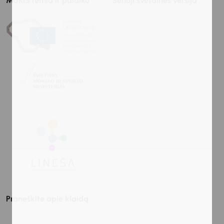
MUKIS remia ir palaiko
Senoji svetainės versija
Praneškite apie klaidą