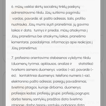
Individuali profesinio veiklinimo
6. mūsų veiklai skirtų socialinių tinklų paskyrų
konsultacija (Klaipėdos regionas)
13
administravimo tikslu Jūsų sutikimo pagrindu:
Veiklinimo konsultacija
vardas, pavardė, el. pašto adresas, šalis, profilio
Rugpjūtis
Nuotolinė konsultacija
2026
nuotrauka, Jūsų mums siųsti pranešimai, jų gavimo
10:00-11:00
laikas ir data, turinys ir priedai, mūsų atsakymai į
Jūsų pranešimus bei atsakymų laikas, pranešimo
Nežinote, kokį karjeros kelią pasirinkti? O gal jaučiate, kad
komentarai, pasidalijimai, informacija apie reakcijas į
atėjo laikas pokyčiams, tačiau nežinote, nuo ko pradėti?
Jūsų pranešimus;
Kviečiu į individualią profesinio veiklinimo konsultaciją, kurios
7. profesinio orientavimo stebėsenos vykdymo tikslu
metu ka...
(duomenų tyrimai, apklausos, analizė ir statistika)
tvarkomi asmens duomenys: vardas (-ai); pavardė (-
ės); kontaktiniai duomenys: telefono numeris (-iai),
Individuali konsultacija su karjeros
konsultante Klaipėdoje - pasiruošimas
elektroninio pašto adresas; pareigų pavadinimas,
pokalbiui su darbdaviu
švietimo įstaigos, kurioje dirbama, duomenys;
13
Individuali karjeros konsultacija
profesijos kodas; profesijų grupė; profesijų pogrupis;
Klaipėda, Regioninis karjeros
Rugpjūtis
darbo teisinių santykių pradžios data švietimo
2026
centras "KARJERAS", Naikupės g. 27A, 14
įstaigoje; darbo teisinių santykių pabaigos data