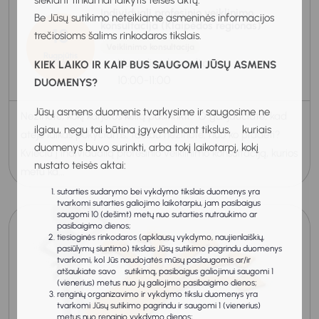
siekiant tinkamai laikytis teisės aktų.
Individuali profesinio veiklinimo
Be Jūsų sutikimo neteikiame asmeninės informacijos
konsultacija (Klaipėdos regionas)
18
trečiosioms šalims rinkodaros tikslais.
Veiklinimo konsultacija
Rugpjūtis
Nuotolinė konsultacija
KIEK LAIKO IR KAIP BUS SAUGOMI JŪSŲ ASMENS
2026
10:00-11:00
DUOMENYS?
Jūsų asmens duomenis tvarkysime ir saugosime ne
Nežinote, kokį karjeros kelią pasirinkti? O gal jaučiate, kad
ilgiau, negu tai būtina įgyvendinant tikslus, kuriais
atėjo laikas pokyčiams, tačiau nežinote, nuo ko pradėti?
duomenys buvo surinkti, arba tokį laikotarpį, kokį
Kviečiu į individualią profesinio veiklinimo konsultaciją, kurios
nustato teisės aktai:
metu ka...
sutarties sudarymo bei vykdymo tikslais duomenys yra
tvarkomi sutarties galiojimo laikotarpiu, jam pasibaigus
saugomi 10 (dešimt) metų nuo sutarties nutraukimo ar
pasibaigimo dienos;
tiesioginės rinkodaros (apklausų vykdymo, naujienlaiškių,
pasiūlymų siuntimo) tikslais Jūsų sutikimo pagrindu duomenys
tvarkomi, kol Jūs naudojatės mūsų paslaugomis ar/ir
atšaukiate savo sutikimą, pasibaigus galiojimui saugomi 1
(vienerius) metus nuo jų galiojimo pasibaigimo dienos;
renginių organizavimo ir vykdymo tikslu duomenys yra
tvarkomi Jūsų sutikimo pagrindu ir saugomi 1 (vienerius)
metus nuo renginio vykdymo dienos;