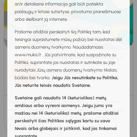
ar/ir detalesnė informacija gali būti pateikta
paslaugų ir kitose sutartyse, privatumo pranešimuose
arba skelbiant ją internete.
Prašome atidžiai perskaityti šią Politiką tam, kad
teisingai suprastumėte mūsų požiūrį bei nuostatas dėl
asmens duomenų tvarkymo. Naudodamasis
www.mukis.lt . Jūs patvirtinate, kad susipažinote su
Grupinis profesinis veiklinimas Menų ir
Politika, suprantate jos nuostatas ir sutinkate su joje
dizaino mokymo centre Alytuje
07
nurodytais Jūsų asmens duomenų tvarkymo tikslais,
Profesinis veiklinimas
Rugpjūtis
būdais bei tvarka.
Jeigu Jūs nesutinkate su Politika,
S. Dariaus ir S. Girėno g. 27, Alytus
2026
Jūs neturite teisės naudotis Svetaine.
11:00-12:00
Svetaine gali naudotis 14 (keturiolikos) metų
Sveiki! Ar žinote, kad Alytaus KARJERAS teikia profesinio
amžiaus arba vyresni asmenys. Jeigu jums yra
veiklinimo paslaugas? Jei esate žingeidus, norintis tobulėti
mažiau nei 14 (keturiolika) metų, prašome atidžiai
bei išbandyti naują veiklos sritį žmogus, kviečiame Jus į
perskaityti šias Politikos sąlygas kartu su savo
profesinį veikl...
tėvais arba globėjais ir įsitikinti, kad jas tinkamai
suprantate.