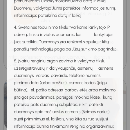
prenumeratos užsakymo/atšaukimo datą ir laiką,
12
Veiklinimo konsultacija
Duomenų valdytojo Jums pateiktos informacijos turinį,
Alytaus KARJERAS, Vilniaus g. 21,
Rugpjūtis
informacijos pateikimo datą ir laiką;
2026
Alytus
15:00-16:00
4. Svetainės tobulinimo tikslu tvarkome lankytojo IP
adresą, tinklo ir vietos duomenis, kai lankytojas
juos suteikia. Duomenys yra renkami slapukų ir kitų
Sveiki, ar žinote, kad Alytaus KARJERAS teikia profesinio
panašių technologijų pagalba Jūsų sutikimo pagrindu;
veiklinimo paslaugas? Jei nežinote kaip: - pasirengti darbo
rinkai, profesiniam mokymui ar užimtumui; - išbandyti
5. įvairių renginių organizavimo ir vykdymo tikslu
įvairias profe...
užsiregistravusių ir dalyvaujančių asmenų asmens
duomenys: vardas, pavardė, telefono numeris,
gimimo data (arba amžius), asmens kodas (jeigu
būtina), el. pašto adresas, darbovietės arba mokymo
įstaigos pavadinimas, pareigos, mokinio klasė, kurią
pateikia pats duomenų subjektas, ir kiti pateikti
duomenys apie trečiuosius asmenis (šeimos narius),
siųsti priminimus el. laiškais, visa kita su tuo susijusi
informacija būtina tinkamam renginio organizavimui;