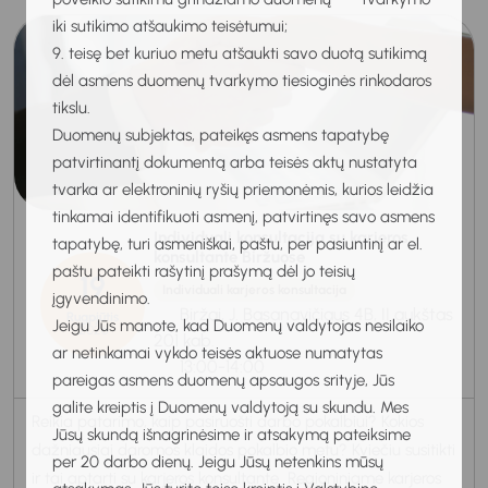
iki sutikimo atšaukimo teisėtumui;
9. teisę bet kuriuo metu atšaukti savo duotą sutikimą
dėl asmens duomenų tvarkymo tiesioginės rinkodaros
tikslu.
Duomenų subjektas, pateikęs asmens tapatybę
patvirtinantį dokumentą arba teisės aktų nustatyta
tvarka ar elektroninių ryšių priemonėmis, kurios leidžia
tinkamai identifikuoti asmenį, patvirtinęs savo asmens
Individuali konsultacija su karjeros
tapatybę, turi asmeniškai, paštu, per pasiuntinį ar el.
konsultante Biržuose
paštu pateikti rašytinį prašymą dėl jo teisių
19
Individuali karjeros konsultacija
įgyvendinimo.
Biržai, J. Basanavičiaus 4B, II aukštas
Rugpjūtis
Jeigu Jūs manote, kad Duomenų valdytojas nesilaiko
2026
201 kab.
ar netinkamai vykdo teisės aktuose numatytas
13:00-14:00
pareigas asmens duomenų apsaugos srityje, Jūs
galite kreiptis į Duomenų valdytoją su skundu. Mes
Reikia patarimo, kaip pasiruošti darbo pokalbiui? Kokios
Jūsų skundą išnagrinėsime ir atsakymą pateiksime
dažniausiai daromos klaidos pokalbio metu? Kviečiu susitikti
per 20 darbo dienų. Jeigu Jūsų netenkins mūsų
ir tai aptarti su karjeros konsultante Regioniniame karjeros