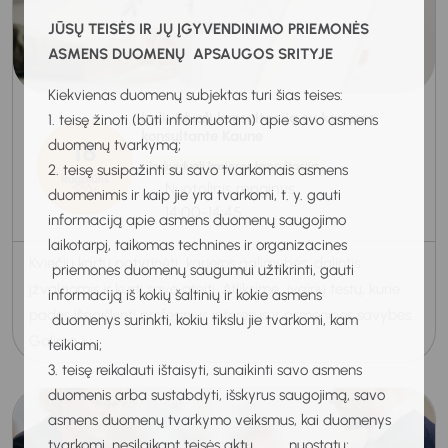
JŪSŲ TEISĖS IR JŲ ĮGYVENDINIMO PRIEMONĖS
ASMENS DUOMENŲ APSAUGOS SRITYJE
Kiekvienas duomenų subjektas turi šias teises:
Individuali konsultacija su karjeros
1. teisę žinoti (būti informuotam) apie savo asmens
konsultante Kaune
18
duomenų tvarkymą;
Individuali karjeros konsultacija
2. teisę susipažinti su savo tvarkomais asmens
Rugpjūtis
Nuotolinis renginys
2026
duomenimis ir kaip jie yra tvarkomi, t. y. gauti
14:00-14:45
informaciją apie asmens duomenų saugojimo
laikotarpį, taikomas technines ir organizacines
Kviečiu kartu patyrinėti karjeros galimybes, dalintis
priemones duomenų saugumui užtikrinti, gauti
įžvalgomis ir kurti savo ateitį. Atliksime įvairių testų, kurie
informaciją iš kokių šaltinių ir kokie asmens
padės išsiaiškinti profesinius interesus ir asmenines savybes.
duomenys surinkti, kokiu tikslu jie tvarkomi, kam
Galime ju...
teikiami;
3. teisę reikalauti ištaisyti, sunaikinti savo asmens
duomenis arba sustabdyti, išskyrus saugojimą, savo
asmens duomenų tvarkymo veiksmus, kai duomenys
tvarkomi, nesilaikant teisės aktų nuostatų;