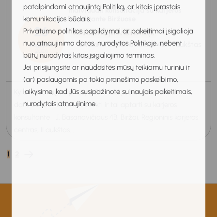
patalpindami atnaujintą Politiką, ar kitais įprastais
Individuali konsultacija su karjeros
konsultante Biržuose
komunikacijos būdais.
26
Privatumo politikos papildymai ar pakeitimai įsigalioja
Individuali karjeros konsultacija
nuo atnaujinimo datos, nurodytos Politikoje, nebent
Biržai, J. Basanavičiaus 4B, II aukštas
Rugpjūtis
2026
būtų nurodytas kitas įsigaliojimo terminas.
201 kab.
10:30-11:30
Jei prisijungsite ar naudositės mūsų teikiamu turiniu ir
(ar) paslaugomis po tokio pranešimo paskelbimo,
laikysime, kad Jūs susipažinote su naujais pakeitimais,
Kyla klausimų, kaip rašyti CV, kad jis būtų patrauklus
nurodytais atnaujinime.
darbdaviui? Kviečiu susitikti ir tai aptarti su karjeros
konsultante J. Basanavičiaus 4B, Biržai, Regioninis karjeros
centras, II aukštas...
1
2