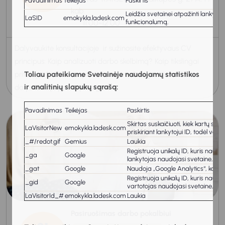
Pavadinimas
Teikėjas
Paskirtis
kab.
Leidžia svetainei atpažinti lankytoj
LaSID
emokykla.ladesk.com
11:00-12:00
funkcionalumą.
Dalyvaukite konsultacijoje ir sužinosite efektyvaus CV
principus: Kaip analizuoti darbo skelbimą? Kaip tikslingai
pritaikyti CV? Kokia yra CV paskirtis? Pagrindinės CV
Toliau pateikiame Svetainėje naudojamų statistikos
ir analitinių slapukų sąrašą:
dalys. Savęs pristatymo ga...
Pavadinimas
Teikėjas
Paskirtis
Skirtas suskaičiuoti, kiek kartų sve
LaVisitorNew
emokykla.ladesk.com
priskiriant lankytojui ID, todėl var
_#/redot.gif
Gemius
Laukia
Registruoja unikalų ID, kuris naud
_ga
Google
lankytojas naudojasi svetaine, gen
_gat
Google
Naudoja „Google Analytics“, kad 
Registruoja unikalų ID, kuris naud
_gid
Google
vartotojas naudojasi svetaine, gen
LaVisitorId_#
emokykla.ladesk.com
Laukia
Pasiruošimas darbo pokalbiui