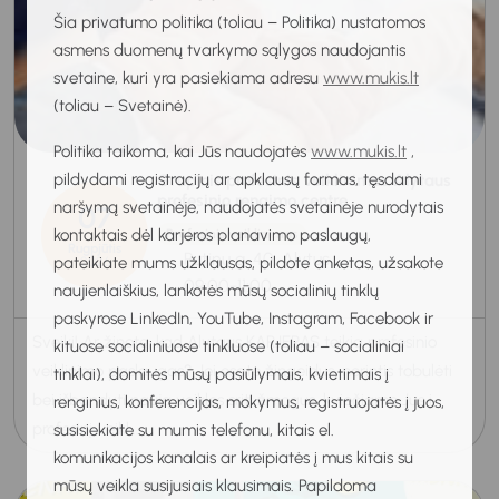
Šia privatumo politika (toliau – Politika) nustatomos
asmens duomenų tvarkymo sąlygos naudojantis
svetaine, kuri yra pasiekiama adresu
www.mukis.lt
(toliau – Svetainė).
Politika taikoma, kai Jūs naudojatės
www.mukis.lt
,
pildydami registracijų ar apklausų formas, tęsdami
Grupinis profesinis veiklinimas Alytaus
profesinio rengimo centre
naršymą svetainėje, naudojatės svetainėje nurodytais
07
kontaktais dėl karjeros planavimo paslaugų,
Profesinis veiklinimas
Rugpjūtis
Putinų g. 40, Alytus
pateikiate mums užklausas, pildote anketas, užsakote
2026
09:00-11:00
naujienlaiškius, lankotės mūsų socialinių tinklų
paskyrose LinkedIn, YouTube, Instagram, Facebook ir
Sveiki! Ar žinote, kad Alytaus KARJERAS teikia profesinio
kituose socialiniuose tinkluose (toliau – socialiniai
veiklinimo paslaugas? Jei esate žingeidus, norintis tobulėti
tinklai), domitės mūsų pasiūlymais, kvietimais į
bei išbandyti naują veiklos sritį žmogus, kviečiame Jus į
renginius, konferencijas, mokymus, registruojatės į juos,
profesinį veikl...
susisiekiate su mumis telefonu, kitais el.
komunikacijos kanalais ar kreipiatės į mus kitais su
mūsų veikla susijusiais klausimais. Papildoma