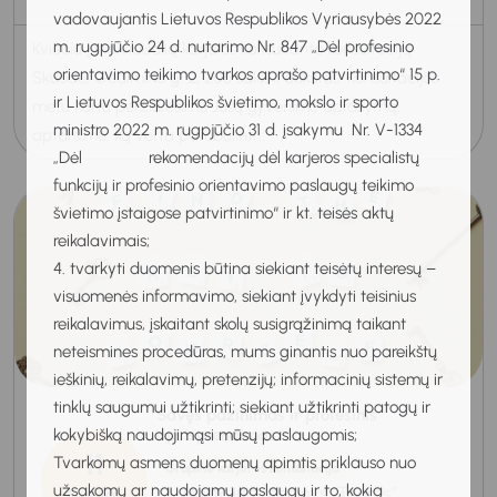
vadovaujantis Lietuvos Respublikos Vyriausybės 2022
m. rugpjūčio 24 d. nutarimo Nr. 847 „Dėl profesinio
Kviečiu į individualią karjeros konsultanto konsultaciją
orientavimo teikimo tvarkos aprašo patvirtinimo“ 15 p.
Skuode, Gedimino g. 2, 206 salė, II aukštas. Konsultacijos
ir Lietuvos Respublikos švietimo, mokslo ir sporto
metu kartu peržiūrėsime Jūsų gyvenimo aprašymą,
ministro 2022 m. rugpjūčio 31 d. įsakymu Nr. V-1334
aptarsime, ką verta patobulinti...
„Dėl rekomendacijų dėl karjeros specialistų
funkcijų ir profesinio orientavimo paslaugų teikimo
švietimo įstaigose patvirtinimo“ ir kt. teisės aktų
reikalavimais;
4. tvarkyti duomenis būtina siekiant teisėtų interesų –
visuomenės informavimo, siekiant įvykdyti teisinius
reikalavimus, įskaitant skolų susigrąžinimą taikant
neteismines procedūras, mums ginantis nuo pareikštų
ieškinių, reikalavimų, pretenzijų; informacinių sistemų ir
tinklų saugumui užtikrinti; siekiant užtikrinti patogų ir
Savęs pažinimas ir profesinis
apsisprendimas
kokybišką naudojimąsi mūsų paslaugomis;
11
Tvarkomų asmens duomenų apimtis priklauso nuo
Grupinė karjeros konsultacija
užsakomų ar naudojamų paslaugų ir to, kokią
Nuotolinis renginys „Teams“
Rugpjūtis