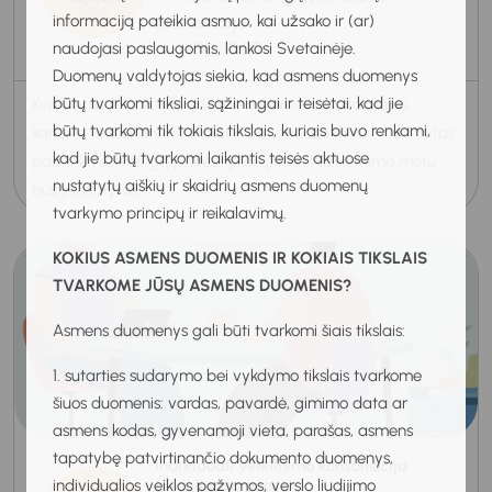
2026
informaciją pateikia asmuo, kai užsako ir (ar)
platformoje
11:00-12:00
naudojasi paslaugomis, lankosi Svetainėje.
Duomenų valdytojas siekia, kad asmens duomenys
būtų tvarkomi tiksliai, sąžiningai ir teisėtai, kad jie
Kviečiame į nuotolinę grupinę karjeros konsultaciją su
būtų tvarkomi tik tokiais tikslais, kuriais buvo renkami,
karjeros konsultante iš Molėtų. Savęs pažinimas – tai raktas
kad jie būtų tvarkomi laikantis teisės aktuose
pasirinkti sėkmingą profesinį kelią, todėl užsiėmimo metu
nustatytų aiškių ir skaidrių asmens duomenų
bus pristatytas: ...
tvarkymo principų ir reikalavimų.
KOKIUS ASMENS DUOMENIS IR KOKIAIS TIKSLAIS
TVARKOME JŪSŲ ASMENS DUOMENIS?
Asmens duomenys gali būti tvarkomi šiais tikslais:
1. sutarties sudarymo bei vykdymo tikslais tvarkome
šiuos duomenis: vardas, pavardė, gimimo data ar
asmens kodas, gyvenamoji vieta, parašas, asmens
tapatybę patvirtinančio dokumento duomenys,
Individuali veiklinimo konsultacija
(Šiaulių regionas)
individualios veiklos pažymos, verslo liudijimo