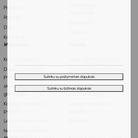
Kvalifikacijos
Projektai
tobulinimas
Parama
Stebėsena
DUK
Pagalba
Kontaktai
Mokiniams
Tėvams
Karjeros vadovas
Vaiko ugdymas karjerai
Darbo ir profesijų
Informacija apie profesijų
pasaulis
ir darbo pasaulį
Sutinku su pažymėtais slapukais
Mokymosi ir praktikos
Patarimai ir
Sutinku su būtinais slapukais
galimybės
rekomendacijos
Karjeros specialisto
Karjeros specialisto
pagalba
pagalba
Leidiniai apie karjerą
Renginiai
Naudingos nuorodos