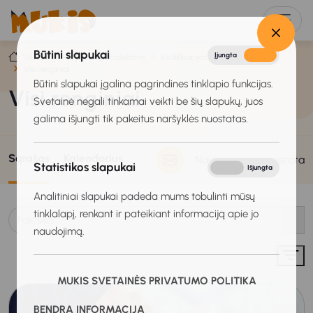
Būtini slapukai
Įjungta
Išjungta
Titulinis
Karjeros specialistams
Kvalifikacijos tobulinimas
Visi renginiai
Būtini slapukai įgalina pagrindines tinklapio funkcijas.
Visi renginiai
Svetainė negali tinkamai veikti be šių slapukų, juos
galima išjungti tik pakeitus naršyklės nuostatas.
Sąrašas
Kalendorius
Naujienų prenumerata
Statistikos slapukai
Įjungta
Išjungta
Analitiniai slapukai padeda mums tobulinti mūsų
tinklalapį, renkant ir pateikiant informaciją apie jo
naudojimą.
MUKIS SVETAINĖS PRIVATUMO POLITIKA
BENDRA INFORMACIJA