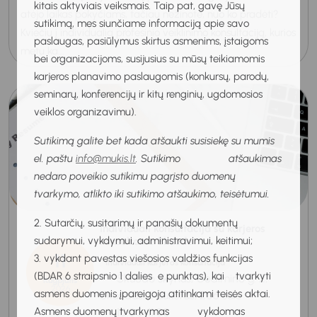
kitais aktyviais veiksmais. Taip pat, gavę Jūsų
atėjo laikas pokyčiams, tačiau nežinote, nuo ko pradėti?
sutikimą, mes siunčiame informaciją apie savo
Kviečiu į individualią profesinio veiklinimo konsultaciją, kurios
paslaugas, pasiūlymus skirtus asmenims, įstaigoms
metu ka...
bei organizacijoms, susijusius su mūsų teikiamomis
karjeros planavimo paslaugomis (konkursų, parodų,
seminarų, konferencijų ir kitų renginių, ugdomosios
veiklos organizavimu).
Sutikimą galite bet kada atšaukti susisiekę su mumis
el. paštu
info@mukis.lt
. Sutikimo atšaukimas
nedaro poveikio sutikimu pagrįsto duomenų
tvarkymo, atlikto iki sutikimo atšaukimo, teisėtumui.
2. Sutarčių, susitarimų ir panašių dokumentų
Individuali konsultacija su karjeros
sudarymui, vykdymui, administravimui, keitimui;
konsultante Skuode
11
3. vykdant pavestas viešosios valdžios funkcijas
Individuali karjeros konsultacija
(BDAR 6 straipsnio 1 dalies e punktas), kai tvarkyti
Skuodo skyrius, Gedimino g. 2,
Rugpjūtis
2026
asmens duomenis įpareigoja atitinkami teisės aktai.
Skuodas, II aukštas, 206 salė
Asmens duomenų tvarkymas vykdomas
10:00-11:00