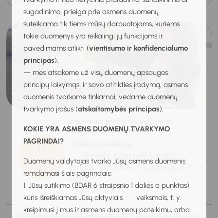
sugadinimo, prieiga prie asmens duomenų
suteikiama tik tiems mūsų darbuotojams, kuriems
tokie duomenys yra reikalingi jų funkcijoms ir
pavedimams atlikti (
vientisumo ir konfidencialumo
principas
).
— mes atsakome už visų duomenų apsaugos
principų laikymąsi ir savo atitikties įrodymą, asmens
duomenis tvarkome tinkamai, vedame duomenų
tvarkymo įrašus (
atskaitomybės principas
).
Individuali profesinio veiklinimo
KOKIE YRA ASMENS DUOMENŲ TVARKYMO
konsultacija Klaipėdoje
PAGRINDAI?
11
Veiklinimo konsultacija
Klaipėda, Regioninis karjeros
Duomenų valdytojas tvarko Jūsų asmens duomenis
Rugpjūtis
centras "KARJERAS", Naikupės g. 27A, 14
2026
remdamasi šiais pagrindais:
kab.
1. Jūsų sutikimo (BDAR 6 straipsnio 1 dalies a punktas),
10:00-10:30
kuris išreiškiamas Jūsų aktyviais veiksmais, t. y.
kreipimusi į mus ir asmens duomenų pateikimu, arba
Nežinote, kokį karjeros kelią pasirinkti? O gal jaučiate, kad