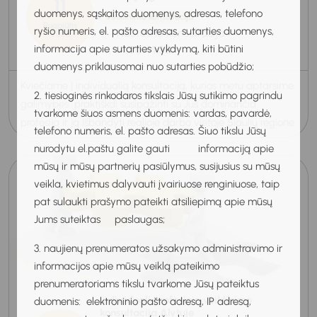
11
duomenys, sąskaitos duomenys, adresas, telefono
Veiklinimo konsultacija
Rugpjūtis
ryšio numeris, el. pašto adresas, sutarties duomenys,
Nuotolinė konsultacija
2026
informacija apie sutarties vykdymą, kiti būtini
14:00-14:30
duomenys priklausomai nuo sutarties pobūdžio;
Kviečiame į individualią konsultaciją, kurios metu aptarsime
2. tiesioginės rinkodaros tikslais Jūsų sutikimo pagrindu
galimybes praktiškai susipažinti su Jus dominančia
tvarkome šiuos asmens duomenis: vardas, pavardė,
profesija ir ją išbandyti realioje darbo vietoje Šiaulių regione.
telefono numeris, el. pašto adresas. Šiuo tikslu Jūsų
nurodytu el.paštu galite gauti informaciją apie
mūsų ir mūsų partnerių pasiūlymus, susijusius su mūsų
veikla, kvietimus dalyvauti įvairiuose renginiuose, taip
pat sulaukti prašymo pateikti atsiliepimą apie mūsų
Jums suteiktas paslaugas;
3. naujienų prenumeratos užsakymo administravimo ir
informacijos apie mūsų veiklą pateikimo
prenumeratoriams tikslu tvarkome Jūsų pateiktus
Individuali profesinio veiklinimo
duomenis: elektroninio pašto adresą, IP adresą,
konsultacija Alytuje