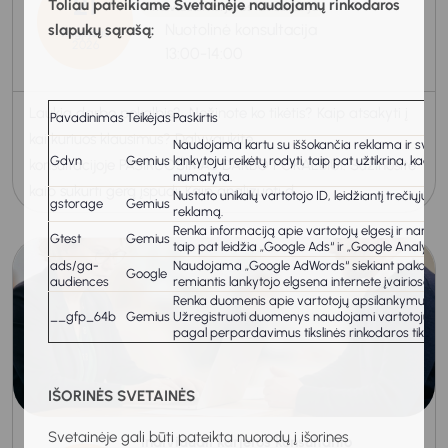
21
Toliau pateikiame Svetainėje naudojamų rinkodaros
Individuali karjeros konsultacija
Nuotolinė konsultacija
slapukų sąrašą:
Rugpjūtis
2026
13:00-14:00
Laukia darbo pokalbis? Nežinote ko tikėtis? Kaip atsakyti į
Pavadinimas
Teikėjas
Paskirtis
kai kuriuos klausimus? Dalyvaukite
Naudojama kartu su iššokančia reklama ir svetainė
Gdvn
Gemius
lankytojui reikėtų rodyti, taip pat užtikrina, kad
konsultacijoje PASIRUOŠIMAS DARBO POKALBIUI. Sužinosite
numatyta.
kaip sukurti gerą įspūdį: Kaip analizuoti d...
Nustato unikalų vartotojo ID, leidžiantį trečiųjų š
gstorage
Gemius
reklamą.
Renka informaciją apie vartotojų elgesį ir naršy
Gtest
Gemius
taip pat leidžia „Google Ads“ ir „Google Analytics“
ads/ga-
Naudojama „Google AdWords“ siekiant pakartotinai p
Google
audiences
remiantis lankytojo elgsena internete įvairiose sv
Renka duomenis apie vartotojų apsilankymus svet
__gfp_64b
Gemius
Užregistruoti duomenys naudojami vartotojų inte
pagal perpardavimus tikslinės rinkodaros tikslais
IŠORINĖS SVETAINĖS
Svetainėje gali būti pateikta nuorodų į išorines
Individuali karjeros konsultanto